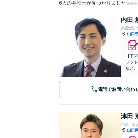
6
人の弁護士が見つかりました
(検索結
内田 
弁護士法
山口
【下関
フット
など、
電話でお問い合わ
津田 
弁護士法
山口