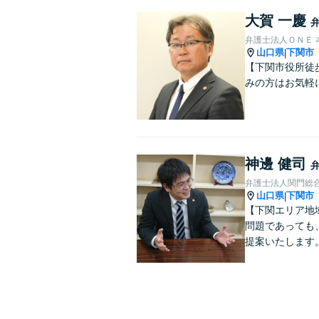
大賀 一慶
弁護士法人ＯＮＥ 
山口県
下関市
|
【下関市役所徒
みの方はお気軽
神邊 健司
弁護士法人関門総
山口県
下関市
|
【下関エリア地
問題であっても
提案いたします