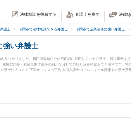
法律相談を投稿する
弁護士を探す
法律Q
弁護士
下関市で法律相談できる弁護士
下関市で企業法務に強い弁護士
に強い弁護士
6名見つかりました。初回面談無料や休日面談に対応している弁護士、解決事例を
、雇用契約書・就業規則作成等の細かな分野での絞り込み検索もでき便利です。特に
、弁護士法人ＯＮＥ 下関オフィスの三島 大樹弁護士のプロフィール情報や弁護士
今すぐに弁護士に相談したい』『物流・運送業のトラブル解決の実績豊富な近くの
予約したい』などでお困りの相談者さんにおすすめです。