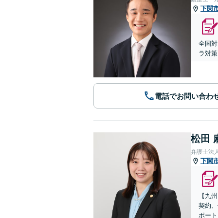
下関
全国対
ラ対策
電話でお問い合わ
松田 
弁護士法
下関
【九州
契約、
ポート