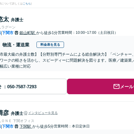
果について詳しくは
こちら
)
悠太
弁護士
人ラグーン
県
下関市
銀山町駅
から徒歩1分
営業時間：10:00~17:00（土日祝日）
|
物流・運送業
料金表を見る
市最大級の弁護士数】【分野別専門チームによる総合解決力】「ベンチャー
ワークの軽さを活かし、スピーディーに問題解決を図ります。医療／建築業
幅広い業種に対応
せ
メール
清彦
弁護士
インタビューを見る
人ＯＮＥ 下関オフィス
県
下関市
下関駅
から徒歩5分
営業時間：本日定休日
|