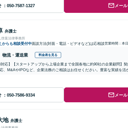
せ
メール
卓
弁護士
人啓葉法律事務所
市
からも相談受付中
面談方法(対面・電話・ビデオなど)は応相談
営業時間：本
物流・運送業
料金表を見る
B対応】【スタートアップから上場企業まで全国各地に約90社の企業顧問】
応、M&AやIPOなど、企業法務のご相談はお任せください。豊富な実績を
せ
メール
大地
弁護士
ル法律事務所