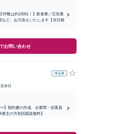
応件数は約100社！】飲食業／広告業
面など、お力添えいたします【当日相
でお問い合わせ
埼玉県
日定休日
万円〜】契約書の作成、企業間・従業員
事業主の方初回面談無料】