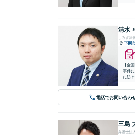
清水 
しみず法
下関
【全国
事件に
に防ぐ
電話でお問い合わ
三島 
弁護士法