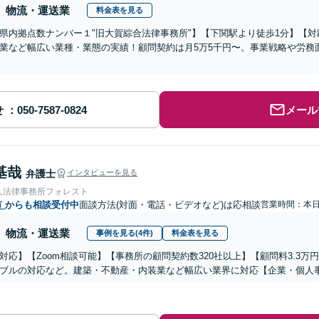
物流・運送業
料金表を見る
県内拠点数ナンバー１"旧大賀綜合法律事務所"】【下関駅より徒歩1分】【対
業など幅広い業種・業態の実績！顧問契約は月5万5千円〜。事業戦略や労務
】
せ
メール
基哉
弁護士
インタビューを見る
人法律事務所フォレスト
市
からも相談受付中
面談方法(対面・電話・ビデオなど)は応相談
営業時間：本
物流・運送業
事例を見る(4件)
料金表を見る
対応】【Zoom相談可能】【事務所の顧問契約数320社以上】【顧問料3.3
ブルの対応など。建築・不動産・内装業など幅広い業界に対応【企業・個人