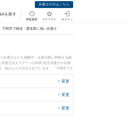
弁護士の方はこちら
&Aを探す
閲覧履歴
マイリスト
ログイン
下関市で物流・運送業に強い弁護士
持つ弁護士なども掲載中。企業法務に関係する顧
弁護士法人ラグーンの内田 悠太弁護士や弁護
費用、強みなどが注目されています。『下関市で土
弁護士を検索したい』『初回相談無料で物流・運
変更
変更
変更