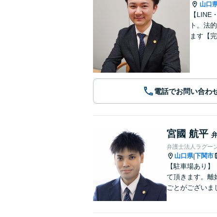
山口
【LIN
ト。法的
ます【完
電話でお問い合わ
宮國 航平
弁護士法人ラグー
山口県
下関市
|
【駐車場あり】
て頂きます。離
ごとがございま