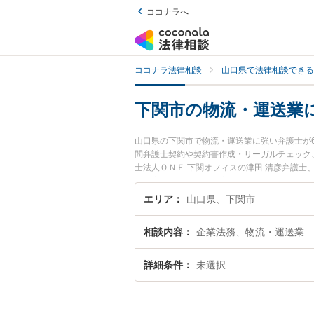
ココナラへ
ココナラ法律相談
山口県で法律相談できる
下関市の物流・運送業
山口県の下関市で物流・運送業に強い弁護士が
問弁護士契約や契約書作成・リーガルチェック
士法人ＯＮＥ 下関オフィスの津田 清彦弁護士
日や夜間に発生した物流・運送業のトラブルを
送業を法律相談できる下関市内の弁護士に相談
エリア
山口県、下関市
相談内容
企業法務、物流・運送業
詳細条件
未選択