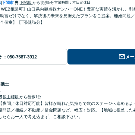
県
下関市
下関駅
から徒歩5分
営業時間：本日定休日
|
E・WEB相談可】山口県内拠点数ナンバーONE！豊富な実績を活かし、
助言だけでなく、解決後の未来を見据えたプランをご提案。離婚問題／
全個室】【下関駅5分】
せ
メー
弁護士
ン
銀山町駅
から徒歩1分
【夜間／休日対応可能】皆様が晴れた気持ちで次のステージへ進めるよ
婚問題／相続／不動産／借金問題など、幅広く対応。【地域に根差した
したらお一人で考え込まず、ご相談下さい。