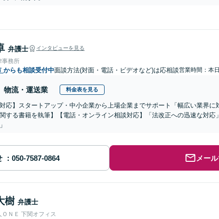
卓
弁護士
インタビューを見る
律事務所
市
からも相談受付中
面談方法(対面・電話・ビデオなど)は応相談
営業時間：本
物流・運送業
料金表を見る
対応】スタートアップ・中小企業から上場企業までサポート「幅広い業界に
関する書籍を執筆】【電話・オンライン相談対応】「法改正への迅速な対応
」
せ
メール
大樹
弁護士
人ＯＮＥ 下関オフィス