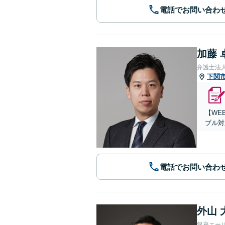
電話でお問い合わ
加藤 
弁護士法
下関
【WE
ブル対
電話でお問い合わ
外山 
銀座エー