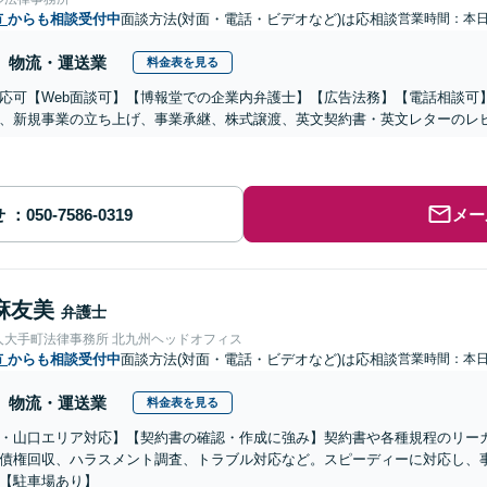
市
からも相談受付中
面談方法(対面・電話・ビデオなど)は応相談
営業時間：本
物流・運送業
料金表を見る
応可【Web面談可】【博報堂での企業内弁護士】【広告法務】【電話相談可】Yo
、新規事業の立ち上げ、事業承継、株式譲渡、英文契約書・英文レターのレ
せ
メー
麻友美
弁護士
人大手町法律事務所 北九州ヘッドオフィス
市
からも相談受付中
面談方法(対面・電話・ビデオなど)は応相談
営業時間：本
物流・運送業
料金表を見る
・山口エリア対応】【契約書の確認・作成に強み】契約書や各種規程のリー
債権回収、ハラスメント調査、トラブル対応など。スピーディーに対応し、
【駐車場あり】