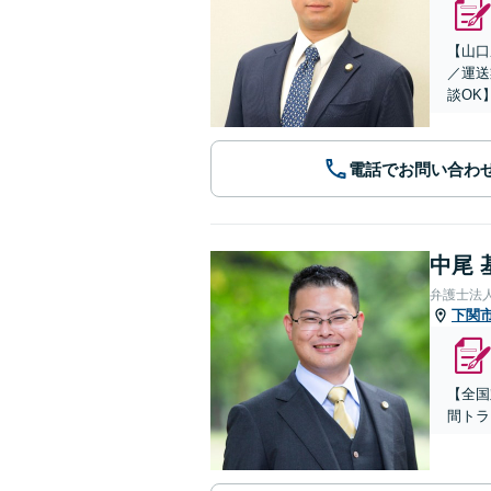
【山口
／運送
談OK
電話でお問い合わ
中尾 
弁護士法
下関
【全国
間トラ