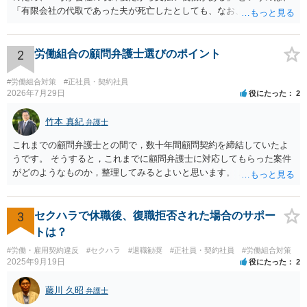
「有限会社の代取であった夫が死亡したとしても、なお、母は有限会
社の取締役として存在しているのだから、会社の債務の支払処理を代
わりにする必要がある」という趣旨なのではないかと思われます。 相
続放棄したとしても、取締役である母には残された有限会社の後始末
2
労働組合の顧問弁護士選びのポイント
をどうするのかという問題が残ります。 一度、司法書士や弁護士等の
専門家に相談されることをオススメ致します。
#労働組合対策
#正社員・契約社員
2026年7月29日
役にたった
2
竹本 真紀
弁護士
これまでの顧問弁護士との間で，数十年間顧問契約を締結していたよ
うです。 そうすると，これまでに顧問弁護士に対応してもらった案件
がどのようなものか，整理してみるとよいと思います。 これにより，
どのような案件で依頼することが多いのかわかると思います。 複数の
事務所を比較した上で，弁護士と面談をする際，そのような案件に対
応してもらえるのかが重要だと思います。 ただ，組合員の相談内容に
3
セクハラで休職後、復職拒否された場合のサポー
ついて，分野を絞っているのか，それともどのような分野でもよいと
トは？
いうことで法律相談を依頼しているかの観点も重要です。 組合員とす
#労働・雇用契約違反
#セクハラ
#退職勧奨
#正社員・契約社員
#労働組合対策
れば，相談だけではなく，できれば受任まで考えている場合も多いと
2025年9月19日
役にたった
2
思います。 そうすると，労働組合としての相談だけではなく，基本的
に全ての分野を対象にして考える必要もあるかもしれません。 そうで
藤川 久昭
弁護士
ないと，相談内容によって，対応が変わってしまうこともあると思い