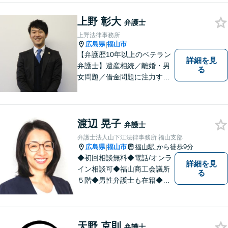
続、借金事件など 。話しにく
上野 彰大
いことも安心してご相談くだ
弁護士
さい。あなたの気持ちに寄り
上野法律事務所
添い、丁寧にお応えします。
広島県
福山市
|
【弁護歴10年以上のベテラン
詳細を見
弁護士】遺産相続／離婚・男
る
女問題／借金問題に注力する
弁護士。話し合いでの解決を
重視し、粘り強い交渉力で皆
様に納得いただける解決を目
指します。ぜひ一度ご相談に
渡辺 晃子
弁護士
いらしてください。【駐車場
弁護士法人山下江法律事務所 福山支部
有】
広島県
福山市
福山駅
から徒歩9分
|
◆初回相談無料◆電話/オンラ
詳細を見
イン相談可◆福山商工会議所
る
５階◆男性弁護士も在籍◆離
婚、相続・遺言、交通事故、
企業法務、債務整理、その他
一般民事事件、刑事事件な
天野 克則
ど。話しにくいことも安心し
弁護士