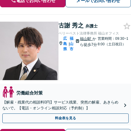
電話でお問い合わせ
メールでお問い合わせ
古謝 秀之
弁護士
ベリーベスト法律事務所 福山オフィス
広
福
福山駅
か
営業時間：09:30~1
島
山
|
8:00（土日祝日）
ら徒歩7分
県
市
労働組合対策
【解雇・残業代の相談料0円】サービス残業、突然の解雇、あきらめ
ないで。【電話・オンライン相談対応（予約制）】
料金表を見る