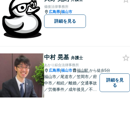
てご相談ください。あなたの
備後法律事務所
気持ちに寄り添い、丁寧にお
広島県
福山市
|
応えします。
詳細を見る
中村 晃基
弁護士
あかり綜合法律事務所
広島県
福山市
福山駅
から徒歩5分
|
福山市／尾道市／笠岡市／府
詳細を見
中市／相続／離婚／交通事故
る
／労働事件／成年後見／不動
産管理／会社顧問業務／相談
料30分5500円／福山市大黒町
1番35号桑田ビル3階／あかり
綜合法律事務所／T）０８４－
９８３－２３６０／F）０８４
ー９８３－２３６１