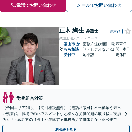
電話でお問い合わせ
メールでお問い合わせ
正木 絢生
弁護士
東京都
弁護士法人ユア・エース
営業時
福山市
か
面談方法(対面・電
らも相談
話・ビデオなど)は
間：本日
受付中
応相談
定休日
労働組合対策
【全国エリア対応】【初回相談無料】【電話相談可】不当解雇や未払
い残業代、職場でのハラスメントなど様々な労働問題の取り扱い実績
あり「元裁判官の弁護士が在籍する事務所／労働審判から訴訟まで、
裁判官経験を活かした最適な戦略を立案」
料金表を見る