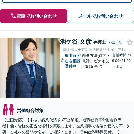
電話でお問い合わせ
メールでお問い合わせ
池ケ谷 文彦
弁護士
神奈川県
弁護士法人東京新宿法律事務所 横浜支店
営業時間：0
福山市
か
面談方法(対面・
らも相談
電話・ビデオな
9:00~21:00
受付中
ど)は応相談
（土日）
労働組合対策
【全国対応】【未払い残業代請求 /不当解雇、退職勧奨等労働者側専
従】働く皆様の正当な権利を実現します。企業相手でも泣き寝入り不
要。会社への疑問や悩み、ご相談ください。予約は24時間受付。【初