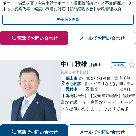
ポート。労働災害（労災申請サポート・損害賠償請求）／不当解雇／
未払い残業代等、幅広い問題に対応【顧問経験多数】労務管理の的確
なアドバイスに注力【夜間・休日対応】【岡山駅10分】
料金表を見る
電話でお問い合わせ
メールでお問い合わせ
中山 雅雄
弁護士
東京都
裕綜合法律事務所
営業時
福山市
か
面談方法(対面・電
らも相談
話・ビデオなど)は
間：本日
受付中
応相談
定休日
【新橋駅5分】【完全成功報酬】経験豊
富な弁護士が、良質なリーガルサービ
スを提供いたします。ひとりでも多く
の方が笑顔で未来を歩めるよう、丁寧
にアドバイス・サポートをいたしま
す。お困りの際は、ぜひご相談くださ
電話でお問い合わせ
メールでお問い合わせ
い。【弁護士歴20年以上】