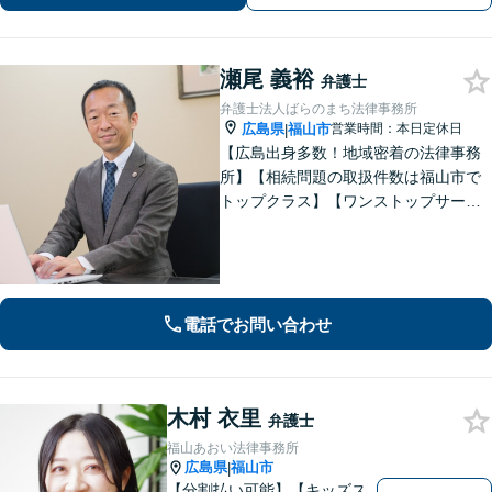
瀬尾 義裕
弁護士
弁護士法人ばらのまち法律事務所
広島県
福山市
営業時間：本日定休日
|
【広島出身多数！地域密着の法律事務
所】【相続問題の取扱件数は福山市で
トップクラス】【ワンストップサービ
ス】税理士、司法書士、社会保険労務
士、土地家屋調査士など各士業との緊
密な連携体制「企業法務、民事家事、
遺言・相続、債務整理など、幅広い分
野に対応」
電話でお問い合わせ
木村 衣里
弁護士
福山あおい法律事務所
広島県
福山市
|
【分割払い可能】【キッズス