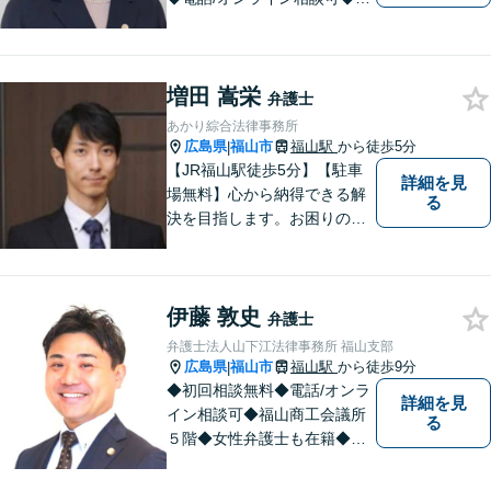
婚・不貞慰謝料請求、刑事弁
護、相続・遺言、労働問題、
消費者問題、企業法務など 。
増田 嵩栄
話しにくいことも安心してご
弁護士
相談ください。あなたの気持
あかり綜合法律事務所
ちに寄り添い、丁寧にお応え
広島県
福山市
福山駅
から徒歩5分
|
します。
【JR福山駅徒歩5分】【駐車
詳細を見
場無料】心から納得できる解
る
決を目指します。お困りの方
は、お気軽にご相談くださ
い。
伊藤 敦史
弁護士
弁護士法人山下江法律事務所 福山支部
広島県
福山市
福山駅
から徒歩9分
|
◆初回相談無料◆電話/オンラ
詳細を見
イン相談可◆福山商工会議所
る
５階◆女性弁護士も在籍◆刑
事事件、交通事故事件、離
婚・不貞慰謝料請求事件、相