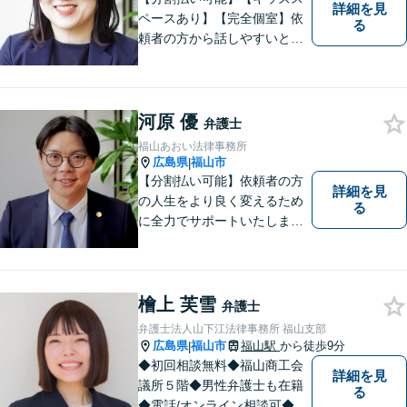
詳細を見
ペースあり】【完全個室】依
る
頼者の方から話しやすいと定
評があります。日々の生活の
中の不安や些細な問題であっ
ても是非お気軽に弁護士にご
相談ください。
河原 優
弁護士
福山あおい法律事務所
広島県
福山市
|
【分割払い可能】依頼者の方
詳細を見
の人生をより良く変えるため
る
に全力でサポートいたしま
す！些細なことでも是非一度
ご相談ください。【キッズス
ペースあり】
檜上 芙雪
弁護士
弁護士法人山下江法律事務所 福山支部
広島県
福山市
福山駅
から徒歩9分
|
◆初回相談無料◆福山商工会
詳細を見
議所５階◆男性弁護士も在籍
る
◆電話/オンライン相談可◆離