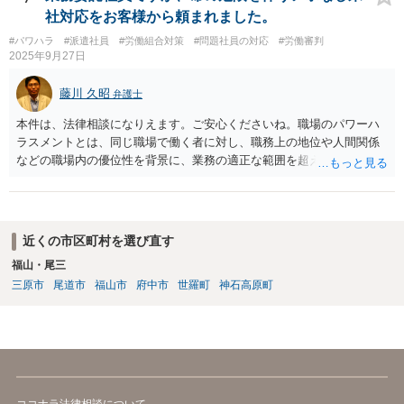
社対応をお客様から頼まれました。
#パワハラ
#派遣社員
#労働組合対策
#問題社員の対応
#労働審判
2025年9月27日
藤川 久昭
弁護士
本件は、法律相談になりえます。ご安心くださいね。職場のパワーハ
ラスメントとは、同じ職場で働く者に対し、職務上の地位や人間関係
などの職場内の優位性を背景に、業務の適正な範囲を超えて、精神
的・身体的苦痛を与える又は職場環境を悪化させる行為をいいます。
本件の言動が、これらに該当するかどうか、証拠に基づいて、子細な
分析と慎重な対応が必要です。客観的証拠が不可欠です。法的責任を
きちんと追及されたい場合には、労働法にかなり詳しく、上記に関係
近くの市区町村を選び直す
した法理等にも通じた弁護士等に相談し、法的に正確に分析してもら
福山・尾三
い、今後の対応を検討するべきです。
三原市
尾道市
福山市
府中市
世羅町
神石高原町
ココナラ法律相談について