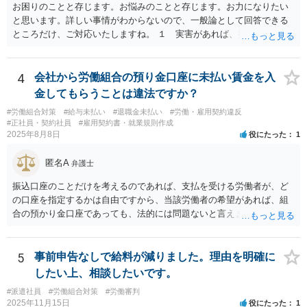
ます。 組合員の相談についても，基本的に受任まで考えてもらえるこ
お困りのことと存じます。お悩みのことと存じます。お力になりたい
とができるのかも検討要素の一つかもしれません。
と思います。詳しい事情がわからないので、一般論として回答できる
ところだけ、ご対応いたしますね。 １ 実害があれば、損害賠償請求
できる可能性はあります。ただ、請求額通りが法的に認められるとは
限らないです。損害賠償請求は可能ですが、損害との因果関係の立証
が容易ではないと思われます。客観的証拠が不可欠です。 ２ 休職期
4
会社から労働組合の預り金口座に未払い賃金を入
間満了による退職・解雇について無効だと争える可能性が高いです。
金してもらうことは違法ですか？
法的責任をきちんと追及されたい場合には、労務管理と労働法にかな
#労働組合対策
#給与未払い
#退職金未払い
#労働・雇用契約違反
り詳しく、上記に関係した法理等にも通じた弁護士等に相談し、法的
#正社員・契約社員
#雇用契約書・就業規則作成
に正確に分析してもらい、今後の対応を検討するべきです。良い解決
2025年8月8日
役にたった
1
になりますよう祈念しております。
匿名A
弁護士
振込口座のことだけを考えるのであれば、支払を受ける労働者が、ど
の口座を指定するかは自由ですから、当該労働者の希望があれば、組
合の預かり金口座であっても、法的には問題ないと言えます。 ただ
し、そこから、何らかの天引きをして労働者に支払うということにな
ると、場合によっては非弁の問題が生じる可能性が考えられます。
5
事前申告なしで給料が減りました。理由を明確に
したい上、相談したいです。
#派遣社員
#労働組合対策
#労働審判
2025年11月15日
役にたった
1