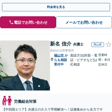
回面談無料】【夜間・休日対応可】
料金表を見る
電話でお問い合わせ
メールでお問い合わせ
新名 信介
弁護士
岡山県
葵綜合法律事務所
営業時
福山市
か
面談方法(対面・電
らも相談
話・ビデオなど)は
間：本日
受付中
応相談
定休日
労働組合対策
【中四国エリア】弁護士の介入で早期解決へ！証拠集めから全力でサ