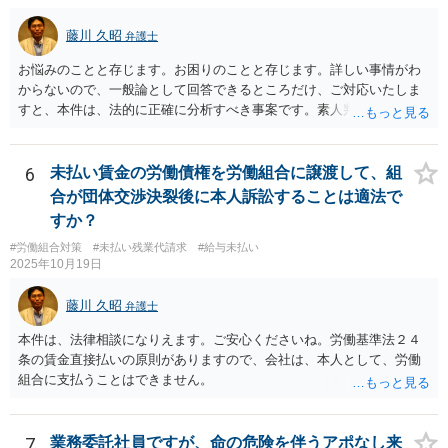
藤川 久昭
弁護士
お悩みのことと存じます。お困りのことと存じます。詳しい事情がわ
からないので、一般論として回答できるところだけ、ご対応いたしま
すと、本件は、法的に正確に分析すべき事案です。素人判断は大いに
危険です。本相談は、ネットでのやりとりだけでは、正確な回答が難
しい案件です。労働組合への相談も有効です。就業規則の変更では変
更できない労働条件の場合（労働契約法１０条但書）は、労働者の同
6
未払い賃金の労働債権を労働組合に譲渡して、組
意が必要です。この場合、真の同意がいるとされる場合も十分にあり
合が団体交渉決裂後に本人訴訟することは適法で
ます。就業規則の不利益変更問題であれば労働契約法１０条本文に基
すか？
づいて判断されます。周知性と合理性の要件の有無が問題となりま
#労働組合対策
#未払い残業代請求
#給与未払い
す。合理性は必要性、不利益性、相当性、その他の要素から判断され
2025年10月19日
ます。良い解決になりますよう祈念しております。法的責任をきちん
と追及されたい場合には、労働法にかなり詳しく、上記に関係した法
藤川 久昭
弁護士
理等にも通じた弁護士等に相談し、法的に正確に分析してもらい、今
後の対応を検討するべきです。
本件は、法律相談になりえます。ご安心くださいね。労働基準法２４
条の賃金直接払いの原則がありますので、会社は、本人として、労働
組合に支払うことはできません。
7
業務委託社員ですが、命の危険を伴うアポなし来