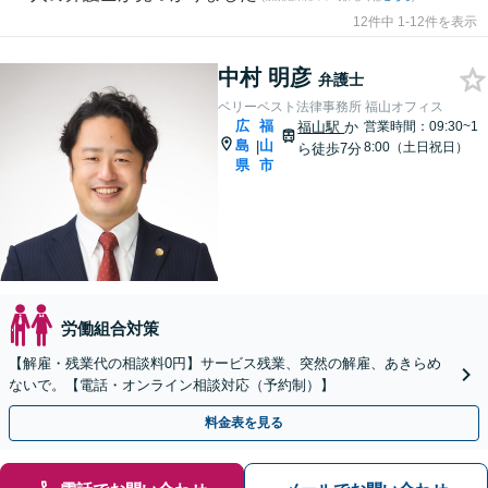
12件中 1-12件を表示
中村 明彦
弁護士
ベリーベスト法律事務所 福山オフィス
広
福
福山駅
か
営業時間：09:30~1
島
山
|
8:00（土日祝日）
ら徒歩7分
県
市
労働組合対策
【解雇・残業代の相談料0円】サービス残業、突然の解雇、あきらめ
ないで。【電話・オンライン相談対応（予約制）】
料金表を見る