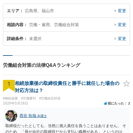
エリア
広島県、福山市
変更
相談内容
労働・雇用、労働組合対策
変更
詳細条件
未選択
変更
労働組合対策の法律Q&Aランキング
1
相続放棄後の取締役責任と勝手に就任した場合の
対応方法は？
#相続放棄
#労働審判
#労働組合対策
2026年5月28日
役にたった
2
西谷 拓哉
弁護士
取締役だったとしても、当然に個人責任を負うことはありません。 そ
のため、「母が会社の取締役だから支払い義務がある」 というのは、