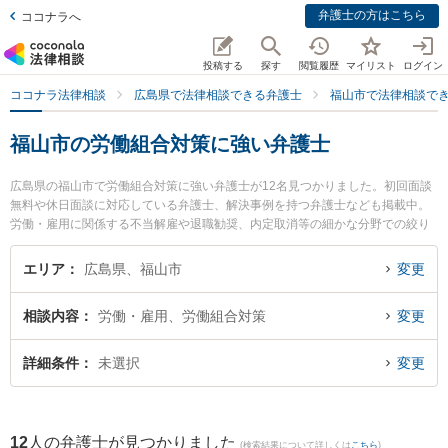
弁護士の方はこちら
ココナラへ
投稿する
探す
閲覧履歴
マイリスト
ログイン
ココナラ法律相談
広島県で法律相談できる弁護士
福山市で法律相談で
福山市の労働組合対策に強い弁護士
広島県の福山市で労働組合対策に強い弁護士が12名見つかりました。初回面談
無料や休日面談に対応している弁護士、解決事例を持つ弁護士なども掲載中。
労働・雇用に関係する不当解雇や退職勧奨、内定取消等の細かな分野での絞り
込み検索もでき便利です。特にベリーベスト法律事務所 福山オフィスの中村 明
彦弁護士やベリーベスト法律事務所 福山オフィスの古謝 秀之弁護士、弁護士法
エリア
広島県、福山市
変更
人ばらのまち法律事務所の瀬尾 義裕弁護士のプロフィール情報や弁護士費用、
強みなどが注目されています。『福山市で土日や夜間に発生した労働組合対策
相談内容
労働・雇用、労働組合対策
変更
のトラブルを今すぐに弁護士に相談したい』『労働組合対策のトラブル解決の
実績豊富な近くの弁護士を検索したい』『初回相談無料で労働組合対策を法律
相談できる福山市内の弁護士に相談予約したい』などでお困りの相談者さんに
詳細条件
未選択
変更
おすすめです。
12
人の弁護士が見つかりました
(検索結果について詳しくは
こちら
)