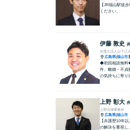
【JR福山駅徒
ください。
伊藤 敦史
弁護士法人山下江法
広島県
福山市
|
◆初回相談無料
件、離婚・不貞
の気持ちに寄り
上野 彰大
上野法律事務所
広島県
福山市
|
【弁護歴10年
の解決を重視し