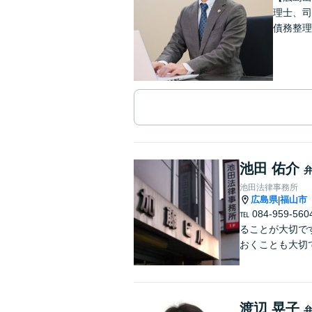
理士、司
債務整理
池田 佑介
池田法律事務所
広島県
福山市
|
℡ 084-95
ることが大切で
おくことも大切
渡辺 晃子