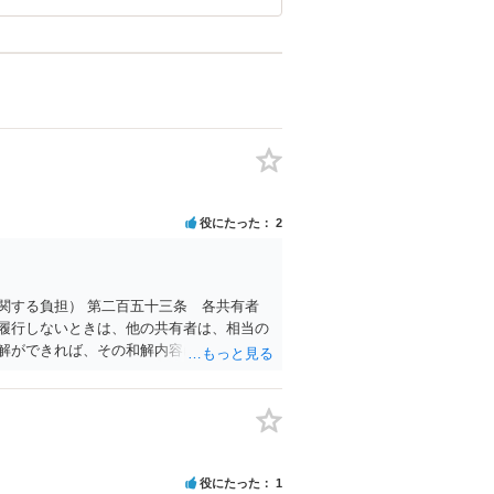
役にたった
2
関する負担） 第二百五十三条 各共有者
履行しないときは、他の共有者は、相当の
解ができれば、その和解内容に基づき解決
仕方などバリエーションがいくつかあるた
役にたった
1