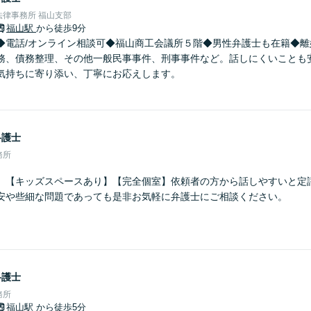
律事務所 福山支部
福山駅
から徒歩9分
◆電話/オンライン相談可◆福山商工会議所５階◆男性弁護士も在籍◆離
務、債務整理、その他一般民事事件、刑事事件など。話しにくいことも
気持ちに寄り添い、丁寧にお応えします。
弁護士
務所
】【キッズスペースあり】【完全個室】依頼者の方から話しやすいと定
安や些細な問題であっても是非お気軽に弁護士にご相談ください。
弁護士
務所
福山駅
から徒歩5分