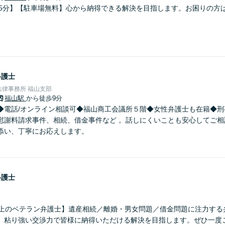
歩5分】【駐車場無料】心から納得できる解決を目指します。お困りの方
弁護士
律事務所 福山支部
福山駅
から徒歩9分
◆電話/オンライン相談可◆福山商工会議所５階◆女性弁護士も在籍◆刑
慰謝料請求事件、相続、借金事件など 。話しにくいことも安心してご相
添い、丁寧にお応えします。
弁護士
以上のベテラン弁護士】遺産相続／離婚・男女問題／借金問題に注力する
、粘り強い交渉力で皆様に納得いただける解決を目指します。ぜひ一度