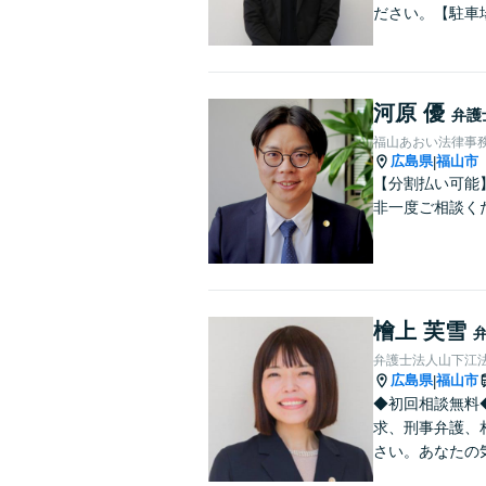
ださい。【駐車
河原 優
弁護
福山あおい法律事
広島県
福山市
|
【分割払い可能
非一度ご相談く
檜上 芙雪
弁護士法人山下江法
広島県
福山市
|
◆初回相談無料
求、刑事弁護、
さい。あなたの