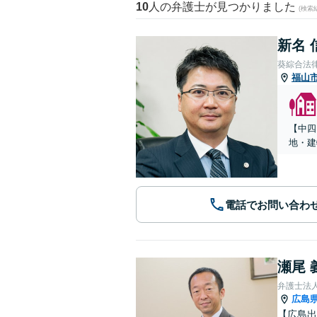
10
人の弁護士が見つかりました
(検索
新名 
葵綜合法
福山
【中四
地・建
電話でお問い合わ
瀬尾 
弁護士法
広島
【広島出