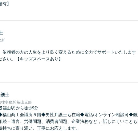
場有】
士
務所
】依頼者の方の人生をより良く変えるために全力でサポートいたします
ださい。【キッズスペースあり】
弁護士
律事務所 福山支部
福山駅
から徒歩9分
◆福山商工会議所５階◆男性弁護士も在籍◆電話/オンライン相談可◆離
相続・遺言、労働問題、消費者問題、企業法務など 。話しにくいことも
気持ちに寄り添い、丁寧にお応えします。