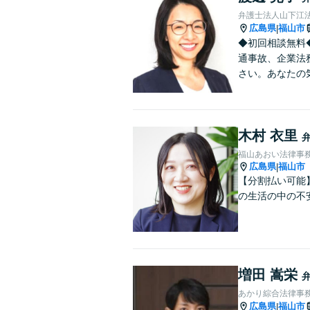
弁護士法人山下江法
広島県
福山市
|
◆初回相談無料
通事故、企業法
さい。あなたの
木村 衣里
福山あおい法律事
広島県
福山市
|
【分割払い可能
の生活の中の不
増田 嵩栄
あかり綜合法律事
広島県
福山市
|