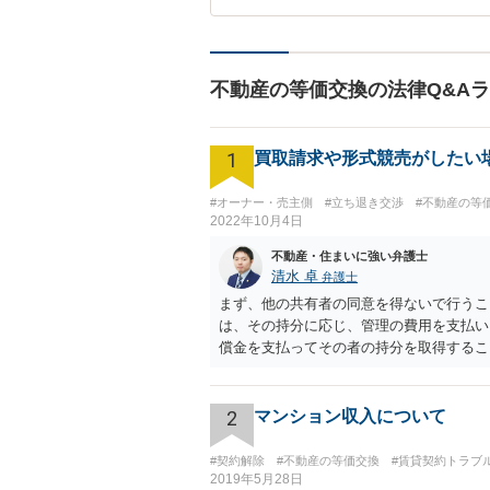
不動産の等価交換の法律Q&A
1
買取請求や形式競売がしたい
#オーナー・売主側
#立ち退き交渉
#不動産の等
2022年10月4日
不動産・住まいに強い弁護士
清水 卓
弁護士
まず、他の共有者の同意を得ないで行うこ
は、その持分に応じ、管理の費用を支払い
償金を支払ってその者の持分を取得する
となり、和解ができなければ、判決によ
め、一度、弁護士に直接相談し、アドバイ
2
マンション収入について
#契約解除
#不動産の等価交換
#賃貸契約トラブ
2019年5月28日