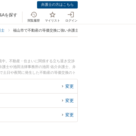
弁護士の方はこちら
&Aを探す
閲覧履歴
マイリスト
ログイン
護士
福山市で不動産の等価交換に強い弁護士
載中。不動産・住まいに関係する立ち退き交渉
弁護士や池田法律事務所の池田 佑介弁護士、弁
市で土日や夜間に発生した不動産の等価交換のト
無料で不動産の等価交換を法律相談できる福山市
変更
変更
変更