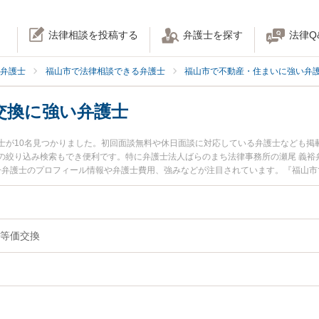
法律相談を投稿する
弁護士を探す
法律Q
弁護士
福山市で法律相談できる弁護士
福山市で不動産・住まいに強い弁
交換に強い弁護士
士が10名見つかりました。初回面談無料や休日面談に対応している弁護士なども掲
の絞り込み検索もでき便利です。特に弁護士法人ばらのまち法律事務所の瀬尾 義裕
晃子弁護士のプロフィール情報や弁護士費用、強みなどが注目されています。『福山
産の等価交換のトラブル解決の実績豊富な近くの弁護士を検索したい』『初回相談
相談者さんにおすすめです。
等価交換