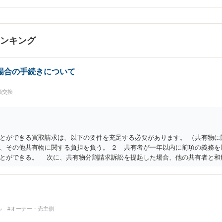
ランキング
場合の手続きについて
価交換
とができる買取請求は、以下の要件を充足する必要があります。 （共有物に
、その他共有物に関する負担を負う。 ２ 共有者が一年以内に前項の義務を
ことができる。 次に、共有物分割請求訴訟を提起した場合、他の共有者と和
る解決となります。 ただ、判決による解決の場合も、ご事案に応じて分割の
スを受けてみることもご検討下さい。
ル
#オーナー・売主側