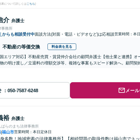
結果について詳しくは
こちら
)
信介
弁護士
律事務所
市
からも相談受付中
面談方法(対面・電話・ビデオなど)は応相談
営業時間：本
不動産の等価交換
料金表を見る
国エリア対応】不動産売買・賃貸仲介会社の顧問弁護士【他士業と連携】オ
物の明け渡し／立退料の増額交渉等、複雑な事案もスピード解決へ。顧問契
せ
メール
義裕
弁護士
人ばらのまち法律事務所
県
福山市
営業時間：本日定休日
|
身多数！地域密着の法律事務所】【相続問題の取扱件数は福山市でトッ