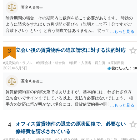
匿名A
弁護士
除斥期間の場合、その期間内に裁判を起こす必要があります。 時効の
ように請求をすれば６カ月期間が延びる（説明として不十分ですがご
容赦下さい）という と言う制度ではありません。 従って、理論上は１
年経過していますので、既に支払義務はありません。
3
立会い後の賃貸物件の追加請求に対する法的対応
#賃貸契約トラブル
#管理会社・組合側
#住民・入居者・買主側
#原状回復
2021年6月5日
役にたった
10
匿名A
弁護士
賃貸借契約書の内容次第ではありますが、基本的には、わざわざ双方
立ち合いでサインまでしている以上、支払う必要はないでしょう。 相
手方の対応に埒が明かない場合には、賃貸借契約書や関係資料を個別
に弁護士に見せ、対応方針をご検討いただくことをお勧めいたしま
す。
4
オフィス賃貸物件の退去の原状回復で、必要ない
修繕費を請求されている
#賃貸契約トラブル
#原状回復
#立ち退き交渉
#住民・入居者・買主側
#契約解除