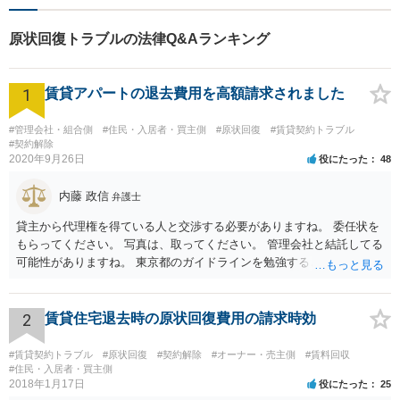
原状回復トラブルの法律Q&Aランキング
1
賃貸アパートの退去費用を高額請求されました
#管理会社・組合側
#住民・入居者・買主側
#原状回復
#賃貸契約トラブル
#契約解除
2020年9月26日
役にたった
48
内藤 政信
弁護士
貸主から代理権を得ている人と交渉する必要がありますね。 委任状を
もらってください。 写真は、取ってください。 管理会社と結託してる
可能性がありますね。 東京都のガイドラインを勉強するといいでしょ
う。 払わずに、調停を申し立てるといいでしょう。
2
賃貸住宅退去時の原状回復費用の請求時効
#賃貸契約トラブル
#原状回復
#契約解除
#オーナー・売主側
#賃料回収
#住民・入居者・買主側
2018年1月17日
役にたった
25