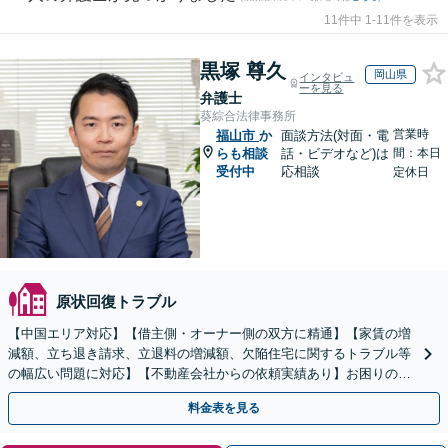
11件中 1-11件を表示
黒塚 尊久
岡山県
インタビュ
ーを見る
弁護士
葵綜合法律事務所
営業時
福山市
か
面談方法(対面・電
らも相談
話・ビデオなど)は
間：本日
受付中
応相談
定休日
原状回復トラブル
【中国エリア対応】【借主側・オーナー側の双方に精通】【家賃の増
減額、立ち退き請求、立退料の増減額、欠陥住宅に関するトラブル等
の幅広い問題に対応】【不動産会社からの依頼実績あり】お困りの際
はご連絡ください。迅速かつ丁寧に対応いたします。
料金表を見る