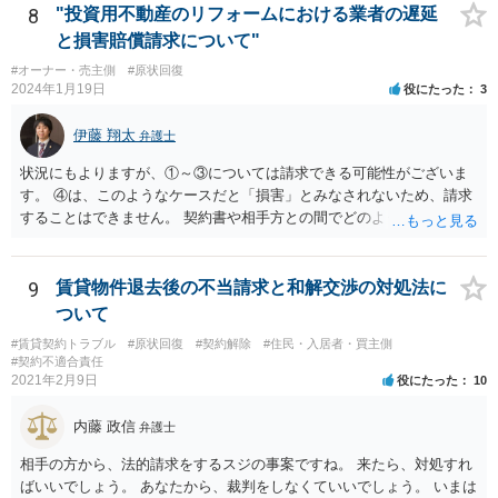
には、客観的な証拠が必要です。訴訟を提起されたとしても、オーナ
8
"投資用不動産のリフォームにおける業者の遅延
ーの請求が認容される可能性は小さいと思います。
と損害賠償請求について"
#オーナー・売主側
#原状回復
2024年1月19日
役にたった
3
伊藤 翔太
弁護士
状況にもよりますが、①～③については請求できる可能性がございま
す。 ④は、このようなケースだと「損害」とみなされないため、請求
することはできません。 契約書や相手方との間でどのようなやりとり
があったかなど、具体的な事情（と証拠）によって、請求の難易も変
わってくるかと思いますので、一度お近くの法律事務所に相談された
ほうがよろしいかと思います。
9
賃貸物件退去後の不当請求と和解交渉の対処法に
ついて
#賃貸契約トラブル
#原状回復
#契約解除
#住民・入居者・買主側
#契約不適合責任
2021年2月9日
役にたった
10
内藤 政信
弁護士
相手の方から、法的請求をするスジの事案ですね。 来たら、対処すれ
ばいいでしょう。 あなたから、裁判をしなくていいでしょう。 いまは