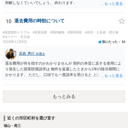
和解しなくていいでしょう。 終わります。
10
退去費用の時効について
#賃貸契約トラブル
#原状回復
#契約解除
#賃料回収
#住民・入居者・買主側
#オーナー・売主側
2018年11月8日
役にたった
10
高島 秀行
弁護士
退去費用が何を指すのかわかりませんが 契約の本旨に反する使用によ
り発生した損害賠償請求は 物件を返還したときから1年の除斥期間に
かかります。 ただし、口頭でも一度請求を受けると 上記回答の時効の
問題となります。
もっとみる
近くの市区町村を選び直す
福山・尾三