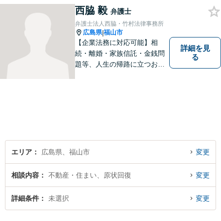
ます。トラブル前に必要な手
西脇 毅
弁護士
当を講じておくことも大切で
弁護士法人西脇・竹村法律事務所
す。お気軽にご相談下さい。
広島県
福山市
|
【企業法務に対応可能】相
詳細を見
続・離婚・家族信託・金銭問
る
題等、人生の帰路に立つお客
様の問題解決まで手厚くサポ
ートします。法人の問題には
他士業との連携による適切な
アドバイスを提供可能です。
【無料駐車場有り】【完全個
室で相談可能】
エリア
広島県、福山市
変更
相談内容
不動産・住まい、原状回復
変更
詳細条件
未選択
変更