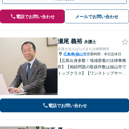
電話でお問い合わせ
メールでお問い合わせ
瀬尾 義裕
弁護士
弁護士法人ばらのまち法律事務所
広島県
福山市
営業時間：本日定休日
|
【広島出身多数！地域密着の法律事務
所】【相続問題の取扱件数は福山市で
トップクラス】【ワンストップサービ
ス】税理士、司法書士、社会保険労務
士、土地家屋調査士など各士業との緊
密な連携体制「企業法務、民事家事、
遺言・相続、債務整理など、幅広い分
野に対応」
電話でお問い合わせ