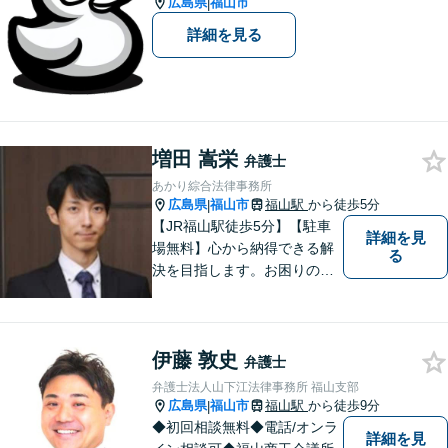
広島県
福山市
|
詳細を見る
増田 嵩栄
弁護士
あかり綜合法律事務所
広島県
福山市
福山駅
から徒歩5分
|
【JR福山駅徒歩5分】【駐車
詳細を見
場無料】心から納得できる解
る
決を目指します。お困りの方
は、お気軽にご相談くださ
い。
伊藤 敦史
弁護士
弁護士法人山下江法律事務所 福山支部
広島県
福山市
福山駅
から徒歩9分
|
◆初回相談無料◆電話/オンラ
詳細を見