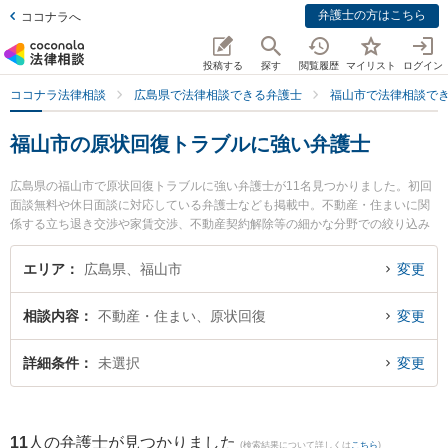
弁護士の方はこちら
ココナラへ
投稿する
探す
閲覧履歴
マイリスト
ログイン
ココナラ法律相談
広島県で法律相談できる弁護士
福山市で法律相談で
福山市の原状回復トラブルに強い弁護士
広島県の福山市で原状回復トラブルに強い弁護士が11名見つかりました。初回
面談無料や休日面談に対応している弁護士なども掲載中。不動産・住まいに関
係する立ち退き交渉や家賃交渉、不動産契約解除等の細かな分野での絞り込み
検索もでき便利です。特に弁護士法人ばらのまち法律事務所の瀬尾 義裕弁護士
や福山あおい法律事務所の河原 優弁護士、福山あおい法律事務所の木村 衣里弁
エリア
広島県、福山市
変更
護士のプロフィール情報や弁護士費用、強みなどが注目されています。『福山
市で土日や夜間に発生した原状回復トラブルのトラブルを今すぐに弁護士に相
相談内容
不動産・住まい、原状回復
変更
談したい』『原状回復トラブルのトラブル解決の実績豊富な近くの弁護士を検
索したい』『初回相談無料で原状回復トラブルを法律相談できる福山市内の弁
護士に相談予約したい』などでお困りの相談者さんにおすすめです。
詳細条件
未選択
変更
11
人の弁護士が見つかりました
(検索結果について詳しくは
こちら
)