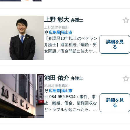
企業法務、債務整理、その他
一般民事事件、刑事事件な
上野 彰大
ど。話しにくいことも安心し
弁護士
てご相談ください。あなたの
上野法律事務所
気持ちに寄り添い、丁寧にお
広島県
福山市
|
応えします。
【弁護歴10年以上のベテラン
詳細を見
弁護士】遺産相続／離婚・男
る
女問題／借金問題に注力する
弁護士。話し合いでの解決を
重視し、粘り強い交渉力で皆
様に納得いただける解決を目
指します。ぜひ一度ご相談に
池田 佑介
弁護士
いらしてください。【駐車場
池田法律事務所
有】
広島県
福山市
|
℡ 084-959-5604：事件、事
詳細を見
故、離婚、借金、債権回収な
る
どトラブルが起こったら、で
きるだけ早く相談することが
大切です。 トラブル前のご相
談や予防法務にも対応してい