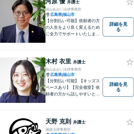
河原 優
弁護士
福山あおい法律事務所
広島県
福山市
|
【分割払い可能】依頼者の方
詳細を見
の人生をより良く変えるため
る
に全力でサポートいたしま
す！些細なことでも是非一度
ご相談ください。【キッズス
ペースあり】
木村 衣里
弁護士
福山あおい法律事務所
広島県
福山市
|
【分割払い可能】【キッズス
詳細を見
ペースあり】【完全個室】依
る
頼者の方から話しやすいと定
評があります。日々の生活の
中の不安や些細な問題であっ
ても是非お気軽に弁護士にご
相談ください。
天野 克則
弁護士
備後法律事務所