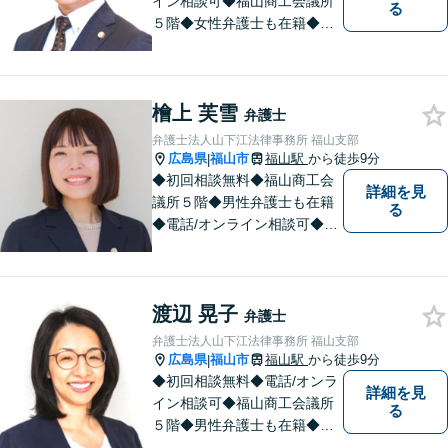
イン相談可◆福山商工会議所
る
５階◆女性弁護士も在籍◆刑
事事件、交通事故事件、離
婚・不貞慰謝料請求事件、相
続、借金事件など 。話しにく
檜上 芙雪
いことも安心してご相談くだ
弁護士
さい。あなたの気持ちに寄り
弁護士法人山下江法律事務所 福山支部
添い、丁寧にお応えします。
広島県
福山市
福山駅
から徒歩9分
|
◆初回相談無料◆福山商工会
詳細を見
議所５階◆男性弁護士も在籍
る
◆電話/オンライン相談可◆離
婚・不貞慰謝料請求、刑事弁
護、相続・遺言、労働問題、
消費者問題、企業法務など 。
渡辺 晃子
話しにくいことも安心してご
弁護士
相談ください。あなたの気持
弁護士法人山下江法律事務所 福山支部
ちに寄り添い、丁寧にお応え
広島県
福山市
福山駅
から徒歩9分
|
します。
◆初回相談無料◆電話/オンラ
詳細を見
イン相談可◆福山商工会議所
る
５階◆男性弁護士も在籍◆離
婚、相続・遺言、交通事故、