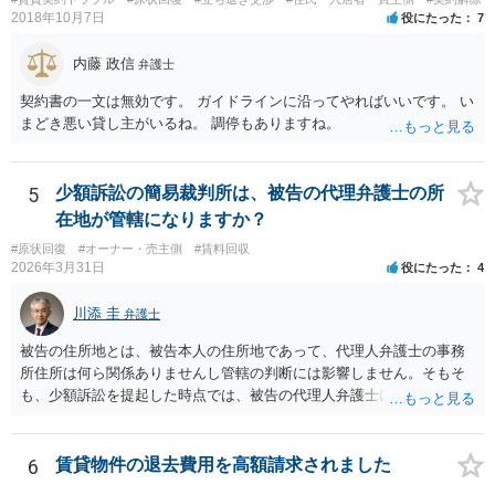
2018年10月7日
役にたった
7
内藤 政信
弁護士
契約書の一文は無効です。 ガイドラインに沿ってやればいいです。 い
まどき悪い貸し主がいるね。 調停もありますね。
5
少額訴訟の簡易裁判所は、被告の代理弁護士の所
在地が管轄になりますか？
#原状回復
#オーナー・売主側
#賃料回収
2026年3月31日
役にたった
4
川添 圭
弁護士
被告の住所地とは、被告本人の住所地であって、代理人弁護士の事務
所住所は何ら関係ありませんし管轄の判断には影響しません。そもそ
も、少額訴訟を提起した時点では、被告の代理人弁護士には民事訴訟
法の訴訟代理人としての地位はまだないからです。
6
賃貸物件の退去費用を高額請求されました