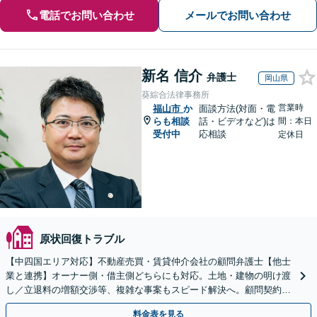
電話でお問い合わせ
メールでお問い合わせ
新名 信介
弁護士
岡山県
葵綜合法律事務所
営業時
福山市
か
面談方法(対面・電
らも相談
話・ビデオなど)は
間：本日
受付中
応相談
定休日
原状回復トラブル
【中四国エリア対応】不動産売買・賃貸仲介会社の顧問弁護士【他士
業と連携】オーナー側・借主側どちらにも対応。土地・建物の明け渡
し／立退料の増額交渉等、複雑な事案もスピード解決へ。顧問契約も
お任せ！【夜間・休日対応】
料金表を見る