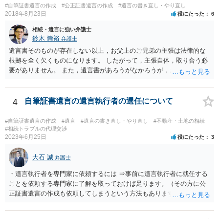
#自筆証書遺言の作成
#公正証書遺言の作成
#遺言の書き直し・やり直し
2018年8月23日
役にたった
6
相続・遺言に強い弁護士
鈴木 崇裕
弁護士
遺言書そのものが存在しない以上，お父上のご兄弟の主張は法律的な
根拠を全く欠くものになります。 したがって，主張自体，取り合う必
要がありません。 また，遺言書があろうがなかろうが，お父上のご兄
弟と面会しなければならない義務はもともとありません。 峰岸先生の
ご回答にもありますが， 代理人弁護士をたてて，その弁護士から相手
方に対して， ・相続に関する主張は法的根拠がなく，一切応じないこ
4
自筆証書遺言の遺言執行者の選任について
と ・今後一切の連絡をしてこないでほしいこと ・連絡を継続してくる
ようであれば警察への通報や法的措置も辞さないこと などを記載した
#自筆証書遺言の作成
#遺言
#遺言の書き直し・やり直し
#不動産・土地の相続
書面を発送してもらうことがよろしいように思います。
#相続トラブルの代理交渉
2023年6月25日
役にたった
3
大石 誠
弁護士
・遺言執行者を専門家に依頼するには ⇒事前に遺言執行者に就任する
ことを依頼する専門家に了解を取っておけば足ります。（その方に公
正証書遺言の作成も依頼してしまうという方法もあります） 事前に了
解を取るだけであれば、契約は不要ですし、契約料を払う必要もあり
ません。 遺言執行者に就任し、遺言執行が完了したときの報酬だけ、