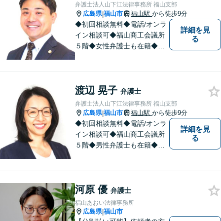
９８３－２３６０／F）０８４
弁護士法人山下江法律事務所 福山支部
ー９８３－２３６１
広島県
福山市
福山駅
から徒歩9分
|
◆初回相談無料◆電話/オンラ
詳細を見
イン相談可◆福山商工会議所
る
５階◆女性弁護士も在籍◆刑
事事件、交通事故事件、離
婚・不貞慰謝料請求事件、相
続、借金事件など 。話しにく
渡辺 晃子
いことも安心してご相談くだ
弁護士
さい。あなたの気持ちに寄り
弁護士法人山下江法律事務所 福山支部
添い、丁寧にお応えします。
広島県
福山市
福山駅
から徒歩9分
|
◆初回相談無料◆電話/オンラ
詳細を見
イン相談可◆福山商工会議所
る
５階◆男性弁護士も在籍◆離
婚、相続・遺言、交通事故、
企業法務、債務整理、その他
一般民事事件、刑事事件な
河原 優
ど。話しにくいことも安心し
弁護士
てご相談ください。あなたの
福山あおい法律事務所
気持ちに寄り添い、丁寧にお
広島県
福山市
|