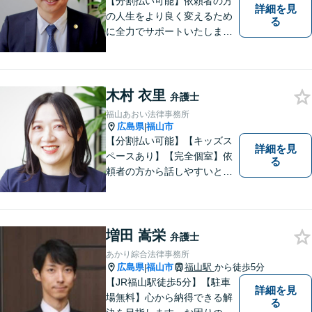
応えします。
【分割払い可能】依頼者の方
詳細を見
の人生をより良く変えるため
る
に全力でサポートいたしま
す！些細なことでも是非一度
ご相談ください。【キッズス
ペースあり】
木村 衣里
弁護士
福山あおい法律事務所
広島県
福山市
|
【分割払い可能】【キッズス
詳細を見
ペースあり】【完全個室】依
る
頼者の方から話しやすいと定
評があります。日々の生活の
中の不安や些細な問題であっ
ても是非お気軽に弁護士にご
相談ください。
増田 嵩栄
弁護士
あかり綜合法律事務所
広島県
福山市
福山駅
から徒歩5分
|
【JR福山駅徒歩5分】【駐車
詳細を見
場無料】心から納得できる解
る