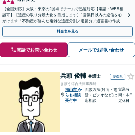
【全国対応】大阪・東京の2拠点でチームで迅速対応【電話・WEB相
談可】【遺産の取り分最大化を目指します】1営業日以内の返信を心
がけます「不動産が絡んだ複雑な遺産分割／遺留分／遺言書の作成・
執行／事業承継など、お任せください」【休日相談あり】
料金表を見る
電話でお問い合わせ
メールでお問い合わせ
兵頭 俊輔
弁護士
愛媛県
きぼう綜合法律事務所
営業時
福山市
か
面談方法(対面・電
らも相談
話・ビデオなど)は
間：本日
受付中
応相談
定休日