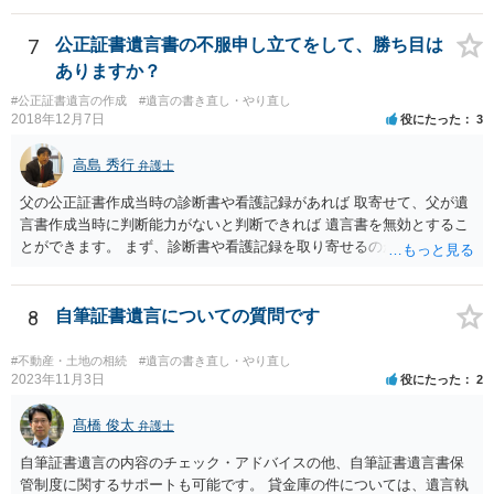
成立となります。その場合、成立させたい相続人が、家庭裁判所に遺
産分割調停を申し立てなければなりません。 なお、弁護士の送付状
7
公正証書遺言書の不服申し立てをして、勝ち目は
は、通常、相続人全員分の（本件であれば４通の）「遺産分割協議
ありますか？
書」を作成するところ、１通だけの作成にとどめる理由が書かれてい
#公正証書遺言の作成
#遺言の書き直し・やり直し
るものです。
2018年12月7日
役にたった
3
高島 秀行
弁護士
父の公正証書作成当時の診断書や看護記録があれば 取寄せて、父が遺
言書作成当時に判断能力がないと判断できれば 遺言書を無効とするこ
とができます。 まず、診断書や看護記録を取り寄せるのが重要となり
ます。 ご自分で取り寄せるか、弁護士に取り寄せてもらうかしたらよ
いと思います。
8
自筆証書遺言についての質問です
#不動産・土地の相続
#遺言の書き直し・やり直し
2023年11月3日
役にたった
2
髙橋 俊太
弁護士
自筆証書遺言の内容のチェック・アドバイスの他、自筆証書遺言書保
管制度に関するサポートも可能です。 貸金庫の件については、遺言執