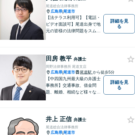
尾道総合法律事務所
広島県
尾道市
|
【法テラス利用可】【電話・
詳細を見
ビデオ面談可】尾道出身で地
る
元の皆様の法律問題をスムー
ズに解決するために日々努力
しております。話しやすい環
境づくり、案件への細やかな
気配り、親身な対応がモット
田房 教平
弁護士
ーで、様々な分野における法
岡野法律事務所 尾道支店
的サービスを提供いたしま
広島県
尾道市
尾道駅
から徒歩5分
|
す。
【中四国九州最大級の弁護士
詳細を見
事務所】交通事故、借金問
る
題、離婚、相続など様々な問
題について、「何度でも無
料」の相談を行っています！
まずはお気軽にご相談くださ
井上 正信
い！
弁護士
尾道総合法律事務所
広島県
尾道市
|