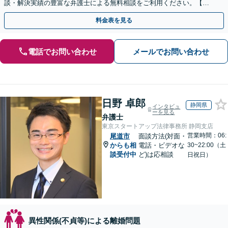
談・解決実績の豊富な弁護士による無料相談をご利用ください。【不
倫相談は初回0円】【全国対応】
料金表を見る
電話でお問い合わせ
メールでお問い合わせ
日野 卓郎
静岡県
インタビュ
ーを見る
弁護士
東京スタートアップ法律事務所 静岡支店
営業時間：06:
尾道市
面談方法(対面・
からも相
電話・ビデオな
30~22:00（土
談受付中
ど)は応相談
日祝日）
異性関係(不貞等)による離婚問題