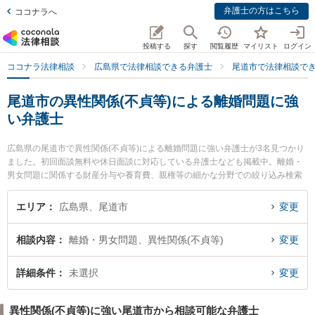
弁護士の方はこちら
ココナラへ
投稿する
探す
閲覧履歴
マイリスト
ログイン
ココナラ法律相談
広島県で法律相談できる弁護士
尾道市で法律相談で
尾道市の異性関係(不貞等)による離婚問題に強
い弁護士
広島県の尾道市で異性関係(不貞等)による離婚問題に強い弁護士が3名見つかり
ました。初回面談無料や休日面談に対応している弁護士なども掲載中。離婚・
男女問題に関係する財産分与や養育費、親権等の細かな分野での絞り込み検索
もでき便利です。特に尾道総合法律事務所の大住 広太弁護士や岡野法律事務所
尾道支店の田房 教平弁護士、尾道総合法律事務所の井上 正信弁護士のプロフィ
エリア
広島県、尾道市
変更
ール情報や弁護士費用、強みなどが注目されています。『尾道市で土日や夜間
に発生した異性関係(不貞等)による離婚問題のトラブルを今すぐに弁護士に相談
相談内容
離婚・男女問題、異性関係(不貞等)
変更
したい』『異性関係(不貞等)による離婚問題のトラブル解決の実績豊富な近くの
弁護士を検索したい』『初回相談無料で異性関係(不貞等)による離婚問題を法律
相談できる尾道市内の弁護士に相談予約したい』などでお困りの相談者さんに
詳細条件
未選択
変更
おすすめです。
異性関係(不貞等)に強い尾道市から相談可能な弁護士