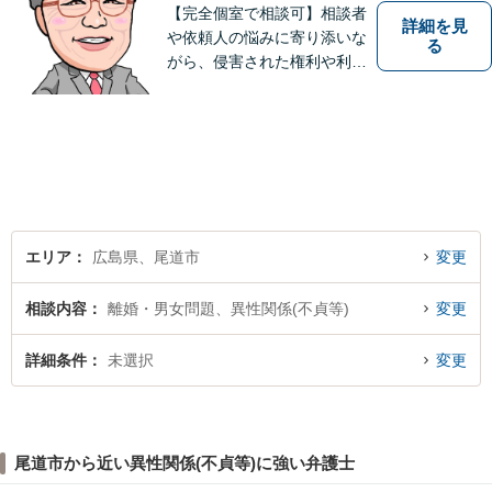
【完全個室で相談可】相談者
詳細を見
や依頼人の悩みに寄り添いな
る
がら、侵害された権利や利益
を回復するために闘うこと
が、私たち弁護士の使命であ
ると確信しています。 ご相談
やご依頼に関して、どんな問
題でもお気軽にお声掛けくだ
さい。
エリア
広島県、尾道市
変更
相談内容
離婚・男女問題、異性関係(不貞等)
変更
詳細条件
未選択
変更
尾道市から近い異性関係(不貞等)に強い弁護士