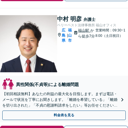
中村 明彦
弁護士
ベリーベスト法律事務所 福山オフィス
広
福
福山駅
か
営業時間：09:30~1
島
山
|
8:00（土日祝日）
ら徒歩7分
県
市
異性関係(不貞等)による離婚問題
【初回相談無料】あなたの利益の最大化を目指します。まずは電話・
メールで状況を丁寧にお聞きします。「離婚を希望している」「離婚
を切り出された」「不貞の慰謝料請求をしたい」等お任せください。
【リーズナブルな料金設定】
料金表を見る