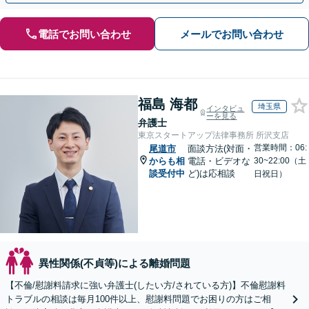
電話でお問い合わせ
メールでお問い合わせ
福島 海都
埼玉県
インタビュ
ーを見る
弁護士
東京スタートアップ法律事務所 所沢支店
営業時間：06:
尾道市
面談方法(対面・
からも相
電話・ビデオな
30~22:00（土
談受付中
ど)は応相談
日祝日）
異性関係(不貞等)による離婚問題
【不倫/慰謝料請求に強い弁護士(したい方/されている方)】不倫慰謝料
トラブルの相談は毎月100件以上、慰謝料問題でお困りの方はご相