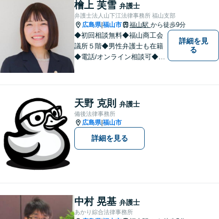
いことも安心してご相談くだ
檜上 芙雪
弁護士
さい。あなたの気持ちに寄り
弁護士法人山下江法律事務所 福山支部
添い、丁寧にお応えします。
広島県
福山市
福山駅
から徒歩9分
|
◆初回相談無料◆福山商工会
詳細を見
議所５階◆男性弁護士も在籍
る
◆電話/オンライン相談可◆離
婚・不貞慰謝料請求、刑事弁
護、相続・遺言、労働問題、
消費者問題、企業法務など 。
話しにくいことも安心してご
天野 克則
弁護士
相談ください。あなたの気持
備後法律事務所
ちに寄り添い、丁寧にお応え
広島県
福山市
|
します。
詳細を見る
中村 晃基
弁護士
あかり綜合法律事務所