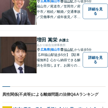
広島県
福山市
福山駅
から徒歩5分
|
福山市／尾道市／笠岡市／府
詳細を見
中市／相続／離婚／交通事故
る
／労働事件／成年後見／不動
産管理／会社顧問業務／相談
料30分5500円／福山市大黒町
1番35号桑田ビル3階／あかり
綜合法律事務所／T）０８４－
増田 嵩栄
弁護士
９８３－２３６０／F）０８４
あかり綜合法律事務所
ー９８３－２３６１
広島県
福山市
福山駅
から徒歩5分
|
【JR福山駅徒歩5分】【駐車
詳細を見
場無料】心から納得できる解
る
決を目指します。お困りの方
は、お気軽にご相談くださ
い。
異性関係(不貞等)による離婚問題の法律Q&Aランキング