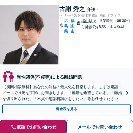
古謝 秀之
弁護士
ベリーベスト法律事務所 福山オフィス
広
福
福山駅
か
営業時間：09:30~1
島
山
|
8:00（土日祝日）
ら徒歩7分
県
市
異性関係(不貞等)による離婚問題
【初回相談無料】あなたの利益の最大化を目指します。まずは電話・
メールで状況を丁寧にお聞きします。「離婚を希望している」「離婚
を切り出された」「不貞の慰謝料請求をしたい」等お任せください。
【リーズナブルな料金設定】
料金表を見る
電話でお問い合わせ
メールでお問い合わせ