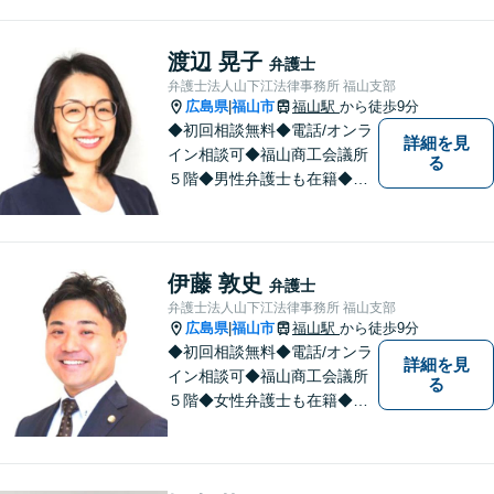
務所は敷居が高いという話を
聞きますが、丁寧な対応を心
掛け、相談してよかったと思
渡辺 晃子
弁護士
っていただけるよう、全力で
弁護士法人山下江法律事務所 福山支部
取り組む所存です。
広島県
福山市
福山駅
から徒歩9分
|
◆初回相談無料◆電話/オンラ
詳細を見
イン相談可◆福山商工会議所
る
５階◆男性弁護士も在籍◆離
婚、相続・遺言、交通事故、
企業法務、債務整理、その他
一般民事事件、刑事事件な
ど。話しにくいことも安心し
伊藤 敦史
弁護士
てご相談ください。あなたの
弁護士法人山下江法律事務所 福山支部
気持ちに寄り添い、丁寧にお
広島県
福山市
福山駅
から徒歩9分
|
応えします。
◆初回相談無料◆電話/オンラ
詳細を見
イン相談可◆福山商工会議所
る
５階◆女性弁護士も在籍◆刑
事事件、交通事故事件、離
婚・不貞慰謝料請求事件、相
続、借金事件など 。話しにく