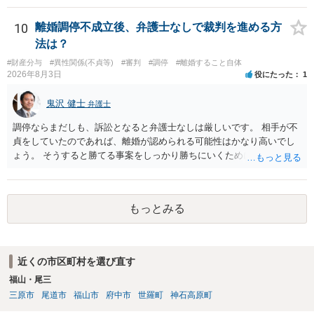
た方が良いでしょう。
10
離婚調停不成立後、弁護士なしで裁判を進める方
法は？
#財産分与
#異性関係(不貞等)
#審判
#調停
#離婚すること自体
2026年8月3日
役にたった
1
鬼沢 健士
弁護士
調停ならまだしも、訴訟となると弁護士なしは厳しいです。 相手が不
貞をしていたのであれば、離婚が認められる可能性はかなり高いでし
ょう。 そうすると勝てる事案をしっかり勝ちにいくためにも弁護士委
任を強くおすすめします。
もっとみる
近くの市区町村を選び直す
福山・尾三
三原市
尾道市
福山市
府中市
世羅町
神石高原町