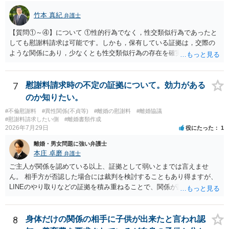
竹本 真紀
弁護士
【質問①～④】について ①性的行為でなく，性交類似行為であったと
しても慰謝料請求は可能です。しかも，保有している証拠は，交際の
ような関係にあり，少なくとも性交類似行為の存在を確実に証明でき
るものです（裏を返せば，証拠で認められる範囲でしか認めていない
ことを窺わせるものです。）。ですから，慰謝料請求を進めることで
よいと思います。 ただ．慰謝料額については，婚姻破綻に至っていな
7
慰謝料請求時の不定の証拠について。効力がある
いとして，この点を考慮されることになるかもしれません。 ②夫との
のか知りたい。
今後のことを考えて書いてもらうか否かを検討するのがよいと思いま
#不倫慰謝料
#異性関係(不貞等)
#離婚の慰謝料
#離婚協議
す。今ある証拠以上のことを証明（証明力を強めることも含む）でき
#慰謝料請求したい側
#離婚書類作成
るのであれば，前向きに検討を進めるという考え方でもよいでしょ
2026年7月29日
役にたった
1
う。慰謝料請求としては証拠として使えることが前提であり，その価
離婚・男女問題に強い弁護士
値と夫との関係との均衡のように思います。 ③行政書士に委任をして
本庄 卓磨
弁護士
いるのであれば，どのような内容の委任なのか不明ですが，その行政
書士との協議になると思います。請求するか，訴訟にするか，その点
ご主人が関係を認めている以上、証拠として弱いとまでは言えませ
の見極めや，相手方は性交類似行為は認めているのか，それさえも否
ん。 相手方が否認した場合には裁判を検討することもあり得ますが、
定しているのかによって，考え方・進め方は変わってくると思いま
LINEのやり取りなどの証拠を積み重ねることで、関係が認定される余
す。 ④性交類似行為を認めているにもかかわらず支払を拒否するので
地は十分にあります。 ただし、手元の証拠でどこまで認定できるかは
あれば，本人（行政書士でも同じだと思います。）への対応ではあま
個別の事情によりますので、お早めに弁護士に相談されることをおす
り変わらないように思います。減額で折り合えるなら本人様の交渉で
すめします。
8
身体だけの関係の相手に子供が出来たと言われ認
もよいように思いますが，ゼロかどうかの観点であれば，訴訟に進む