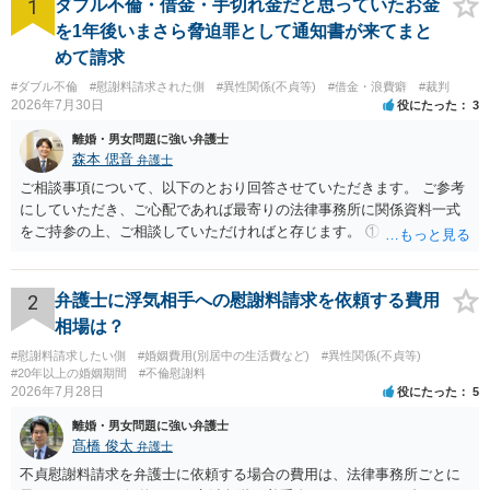
1
ダブル不倫・借金・手切れ金だと思っていたお金
を1年後いまさら脅迫罪として通知書が来てまと
めて請求
#ダブル不倫
#慰謝料請求された側
#異性関係(不貞等)
#借金・浪費癖
#裁判
2026年7月30日
役にたった
3
離婚・男女問題に強い弁護士
森本 偲音
弁護士
ご相談事項について、以下のとおり回答させていただきます。 ご参考
にしていただき、ご心配であれば最寄りの法律事務所に関係資料一式
をご持参の上、ご相談していただければと存じます。 ① このLINEの
流れを見る限り、100万円は貸付金ではなく、手切れ金・和解金と評価
される可能性はあるのか ⇒LINEを含む１００万円の貸付に至るまでの
やり取り等の経緯、誓約書の内容等を踏まえて、関係を清算するため
2
弁護士に浮気相手への慰謝料請求を依頼する費用
の 金銭であったと評価される可能性はあると考えます。 ② 「今後一
相場は？
切関与しないなら100万円振り込む」というLINEや誓約書は、裁判上
#慰謝料請求したい側
#婚姻費用(別居中の生活費など)
#異性関係(不貞等)
どの程度証拠価値があるのか ⇒前後のやり取りや誓約書の具体的内容
#20年以上の婚姻期間
#不倫慰謝料
を見ない限り、具体的な判断はできませんが、一定の証拠価値はある
2026年7月28日
役にたった
5
と考えます。 ③ 借用書があっても、後から100万円を貸付扱いに変更
離婚・男女問題に強い弁護士
することは認められるのか。 ⇒おそらく１００万円は不当利得（受け
髙橋 俊太
弁護士
取る正当な権利がないのに利益を取得した）として返還請求されてい
るものかと推察しますので、 貸金返還ではないかと存じます。 ④ 私
不貞慰謝料請求を弁護士に依頼する場合の費用は、法律事務所ごとに