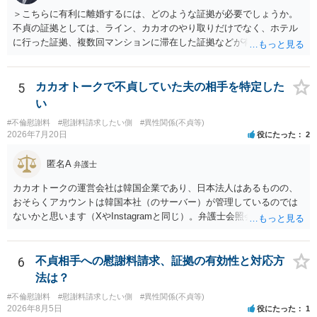
＞こちらに有利に離婚するには、どのような証拠が必要でしょうか。
不貞の証拠としては、ライン、カカオのやり取りだけでなく、ホテル
に行った証拠、複数回マンションに滞在した証拠などが有効です。 不
貞の証拠があれば、離婚をさらに有利に進める（離婚したい時期に離
婚する、慰謝料をとるなど）ことができると思われます。 ただし、不
貞発覚後、長期間同居を続けると、不貞を許したとの評価につながる
5
カカオトークで不貞していた夫の相手を特定した
場合がありますので、ご注意ください。 以上、ご参考まで。
い
#不倫慰謝料
#慰謝料請求したい側
#異性関係(不貞等)
2026年7月20日
役にたった
2
匿名A
弁護士
カカオトークの運営会社は韓国企業であり、日本法人はあるものの、
おそらくアカウントは韓国本社（のサーバー）が管理しているのでは
ないかと思います（XやInstagramと同じ）。弁護士会照会は日本法に
基づく制度であり、送付先は日本国内とするのが原則で、外国企業に
対する照会は基本的にできないと解されています（弁護士会によって
は例外的に認める扱いもありますが、かなり限定されているので一般
6
不貞相手への慰謝料請求、証拠の有効性と対応方
的ではないでしょう）。もし韓国本社がアカウント管理をしているな
法は？
ら、日本法人へ送っても「ウチでは管理していない」という回答にな
#不倫慰謝料
#慰謝料請求したい側
#異性関係(不貞等)
ります。 個人で直接他人のID情報の開示を求めても拒否されるでしょ
2026年8月5日
役にたった
1
う。