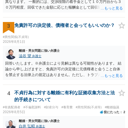
は現在、収入も不安定で貯金もなくリボ払い借金が既に約100万あり。
異なります。 一般的には、交渉段階の着手金として１０万円台から３
今年に再婚したが主人はお金に厳しい為、一括で220万円を支払う事は
０万円程度、回収できた金額に応じた報酬金として回収額の１０％か
困難 仮に裁判で敗訴した場合でも、分割払いになる可能性はあります
ら２０％程度が設定されていることがあります。訴訟に移行する場合
か。 ⇒判決となり敗訴してしまった場合は、強制執行により不動産等
には、追加着手金や日当、実費が発生することもあります。 もっと
の財産を差し押さえられ、そこから債権回収が図られることになりま
も、証拠が十分にあるか、相手方の住所・勤務先が分かるか、慰謝料
3
免責許可の決定後、債権者と会ってもいいのか？
すが、 和解であれば柔軟な解決が可能ですので、その場合は分割払
額、離婚の有無、交渉で終わるか訴訟まで見込むかによって、費用は
いにより支払うことも十分可能です。 ⑤ このような事情であれば、私
変わり得ます。依頼前に、交渉だけの場合、訴訟になった場合、回収
#異性関係(不貞等)
は120万円のみ和解交渉を続けるべきでしょうか。 ⇒ご相談者様の認
できなかった場合の費用を確認しておくとよいでしょう。 弁護士選び
2026年8月1日
識を前提にすれば、１００万円も含めて返済する必要はないと考えら
では、不貞慰謝料案件の経験が相応にあるか、費用体系が明確か、見
離婚・男女問題に強い弁護士
れるため、 120万円のみについて交渉を続けることがベターかと存じ
通しを過度に楽観的に言い過ぎないか、質問に具体的に答えてくれる
澁谷 望
弁護士
ます。
か、連絡方法（メール、電話、弁護士直接か事務局員を介するかな
回答いたします。※弁護士により見解は異なる可能性があります。 結
ど）や対応スピードが合うかを確認するとよいと思います。いずれに
論から申し上げますと、免責許可の決定後に元債権者と会うこと自体
しましても、弁護士への相談・依頼にあたっては、証拠資料、夫と相
を禁止する法律上の規定はありません。ただし、トラブル防止の観点
手方の関係、相手方の氏名・住所等、夫婦関係への影響、離婚予定の
から慎重な対応が必要です。 今後の付き合い方で気をつけるべきポイ
有無など事実関係をよく整理して相談されることをお勧めいたしま
ントは以下の通りです。 ・金銭のやり取りや返済の約束は絶対にしな
す。
い（免責された借金を任意でも支払ってしまうとトラブルの元になり
4
不貞行為に対する離婚に有利な証拠収集方法と法
ます） ・過去のDVや過剰請求の経緯を踏まえ、相手の感情に流されな
的手続きについて
い ・予定通り毅然とした態度で距離を置く 法律上の制限はないもの
#有責配偶者
#不倫慰謝料
#財産分与
#養育費
#異性関係(不貞等)
#離婚協議
の、ご自身の生活と精神的な安定を守るためにも、お互いに距離を置
2026年8月5日
役にたった
2
くというご判断は非常に賢明かと思います。
離婚・男女問題に強い弁護士
白井 弘昭
弁護士