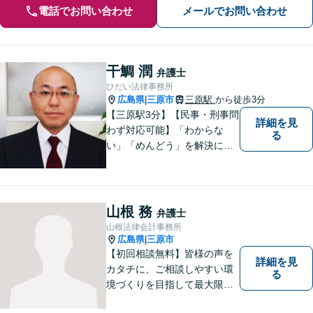
電話でお問い合わせ
メールでお問い合わせ
干鯛 潤
弁護士
ひだい法律事務所
広島県
三原市
三原駅
から徒歩3分
|
【三原駅3分】【民事・刑事問
詳細を見
わず対応可能】「わからな
る
い」「めんどう」を解決に導
くために丁寧にわかりやすく
説明します。誰もが思う「平
常なくらし」のための弁護活
動がモットー。身近な頼れる
山根 務
弁護士
弁護士として依頼者さまにし
山根法律会計事務所
っかりと寄り添います。
広島県
三原市
|
【初回相談無料】皆様の声を
詳細を見
カタチに、ご相談しやすい環
る
境づくりを目指して最大限努
力したいと思います。法律事