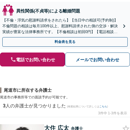
異性関係(不貞等)による離婚問題
【不倫・浮気の慰謝料請求をされたら】【当日中の相談可(予約制)】
不倫問題の相談は毎月100件以上、慰謝料請求された側の交渉・解決
実績が豊富な法律事務所です。【不倫相談は初回0円】【電話相談で
ご契約まで対応可/来所不要】
料金表を見る
電話でお問い合わせ
メールでお問い合わせ
尾道市に所在する弁護士
尾道市の事務所等での面談予約が可能です。
3
人の弁護士が見つかりました
(検索結果について詳しくは
こちら
)
3件中 1-3件を表示
大住 広太
弁護士