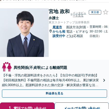
宮地 政和
東京都
インタビュ
ーを見る
弁護士
東京スタートアップ法律事務所
営業時間：06:
尾道市
面談方法(対面・
からも相
電話・ビデオな
30~22:00（土
談受付中
ど)は応相談
日祝日）
異性関係(不貞等)による離婚問題
【不倫・浮気の慰謝料請求をされたら】【当日中の相談可(予約制)】
【初回相談無料】不倫問題の相談は毎月毎月400件以上、累計解決実
績6,000件以上。慰謝料請求された側の交渉・解決実績が豊富な法律
事務所です。
料金表を見る
電話でお問い合わせ
メールでお問い合わせ