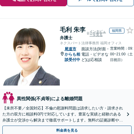
毛利 朱李
福岡県
インタビュ
ーを見る
弁護士
ネクスパート法律事務所 福岡オフィス
営業時間：09:
尾道市
面談方法(対面・
からも相
電話・ビデオな
00~21:00（土
談受付中
ど)は応相談
日祝日）
異性関係(不貞等)による離婚問題
【来所不要／全国対応】不倫の慰謝料問題は請求したい方・請求され
た方の双方に相談料0円で対応しています。豊富な実績と経験のある
弁護士が交渉から解決まで徹底サポートします。無料の証拠診断や着
手金の返還保証もありますので安心してご相談ください。
料金表を見る