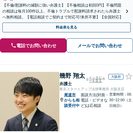
【不倫/慰謝料の減額に強い弁護士】【不倫相談は初回0円】不倫問題
の相談は毎月100件以上、不倫トラブルで慰謝料請求されたら弁護士
へ無料相談。【電話相談でご契約まで対応可/来所不要】【全国対応】
料金表を見る
電話でお問い合わせ
メールでお問い合わせ
幾野 翔太
大阪府
インタビュ
ーを見る
弁護士
東京スタートアップ法律事務所 大阪支店
営業時間：06:
尾道市
面談方法(対面・
からも相
電話・ビデオな
30~22:00（土
談受付中
ど)は応相談
日祝日）