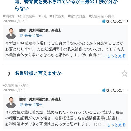
知、養育費を要求されているが自身の子供か分か
しかなくなるようにも思います。そうしますと，お近くの弁護士に相
らない
談して進めることを検討した方がよいようにも思います。
#養育費
#不倫慰謝料
#中絶
#子の認知
#婚外の妊娠
#異性関係(不貞等)
2026年7月17日
役にたった
3
離婚・男女問題に強い弁護士
泉 亮介
弁護士
まずはDNA鑑定等を通してご自身の子なのかどうかを確認することが
必要となります。 また妊娠期間中の収入補償については、そもそも支
払義務自体から争いとなるかと思われます。仮に自身の子であったと
して、そのことから当然に補償義務が発生するものではありません。
相手に弁護士がついているということであれば、依頼をするかしない
かは別として一度ご自身も個別に弁護士に相談をされたほうが良いで
9
名誉毀損と言えますか
しょう。
#異性関係(不貞等)
2026年8月7日
役にたった
1
離婚・男女問題に強い弁護士
泉 亮介
弁護士
その女性が週に嘘の話（詰められた）を行っていることの証明，被害
の程度の証明ができる場合，名誉権侵害，名誉感情侵害等に該当し，
慰謝料請求ができる可能性はあるかと思われます。 ただ弁護士費用を
考えると費用倒れとなるリスクも考えられるため，慎重にご検討され