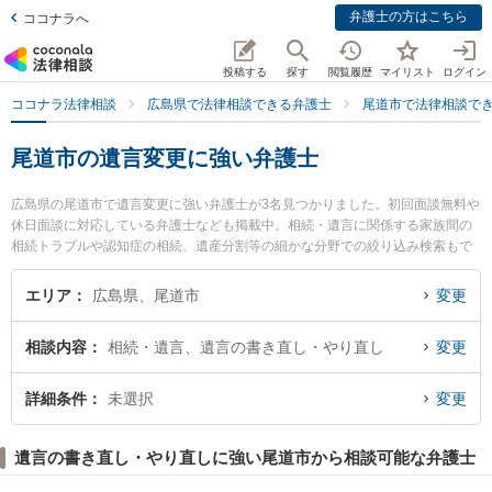
弁護士の方はこちら
ココナラへ
投稿する
探す
閲覧履歴
マイリスト
ログイン
ココナラ法律相談
広島県で法律相談できる弁護士
尾道市で法律相談で
尾道市の遺言変更に強い弁護士
広島県の尾道市で遺言変更に強い弁護士が3名見つかりました。初回面談無料や
休日面談に対応している弁護士なども掲載中。相続・遺言に関係する家族間の
相続トラブルや認知症の相続、遺産分割等の細かな分野での絞り込み検索もで
き便利です。特に尾道総合法律事務所の大住 広太弁護士や尾道総合法律事務所
の井上 正信弁護士、岡野法律事務所 尾道支店の田房 教平弁護士のプロフィー
エリア
広島県、尾道市
変更
ル情報や弁護士費用、強みなどが注目されています。『尾道市で土日や夜間に
発生した遺言変更のトラブルを今すぐに弁護士に相談したい』『遺言変更のト
相談内容
相続・遺言、遺言の書き直し・やり直し
変更
ラブル解決の実績豊富な近くの弁護士を検索したい』『初回相談無料で遺言変
更を法律相談できる尾道市内の弁護士に相談予約したい』などでお困りの相談
者さんにおすすめです。
詳細条件
未選択
変更
遺言の書き直し・やり直しに強い尾道市から相談可能な弁護士