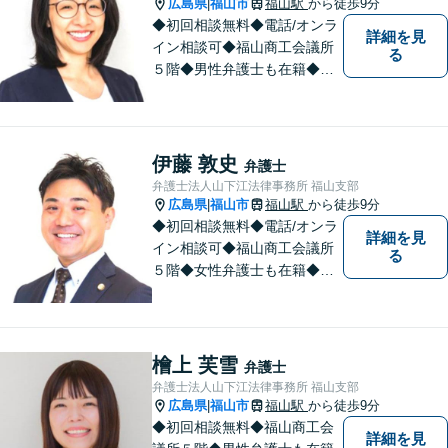
広島県
福山市
福山駅
から徒歩9分
|
◆初回相談無料◆電話/オンラ
詳細を見
イン相談可◆福山商工会議所
る
５階◆男性弁護士も在籍◆離
婚、相続・遺言、交通事故、
企業法務、債務整理、その他
一般民事事件、刑事事件な
ど。話しにくいことも安心し
伊藤 敦史
弁護士
てご相談ください。あなたの
弁護士法人山下江法律事務所 福山支部
気持ちに寄り添い、丁寧にお
広島県
福山市
福山駅
から徒歩9分
|
応えします。
◆初回相談無料◆電話/オンラ
詳細を見
イン相談可◆福山商工会議所
る
５階◆女性弁護士も在籍◆刑
事事件、交通事故事件、離
婚・不貞慰謝料請求事件、相
続、借金事件など 。話しにく
いことも安心してご相談くだ
檜上 芙雪
弁護士
さい。あなたの気持ちに寄り
弁護士法人山下江法律事務所 福山支部
添い、丁寧にお応えします。
広島県
福山市
福山駅
から徒歩9分
|
◆初回相談無料◆福山商工会
詳細を見