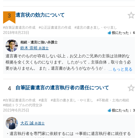
力が争われますから、医師にお父さんが判断能力があるかどうか検査
してもらって 診断書を取得して、公証役場へ行って公正証書遺言を
作成するのがよいと思います。 将来争われることが見込まれること
3
遺言状の効力について
から、弁護士に依頼して手続きを進めた方がよいと思います。
#自筆証書遺言の作成
#公正証書遺言の作成
#遺言の書き直し・やり直し
2018年8月23日
役にたった
6
相続・遺言に強い弁護士
鈴木 崇裕
弁護士
遺言書そのものが存在しない以上，お父上のご兄弟の主張は法律的な
根拠を全く欠くものになります。 したがって，主張自体，取り合う必
要がありません。 また，遺言書があろうがなかろうが，お父上のご兄
弟と面会しなければならない義務はもともとありません。 峰岸先生の
ご回答にもありますが， 代理人弁護士をたてて，その弁護士から相手
方に対して， ・相続に関する主張は法的根拠がなく，一切応じないこ
4
自筆証書遺言の遺言執行者の選任について
と ・今後一切の連絡をしてこないでほしいこと ・連絡を継続してくる
ようであれば警察への通報や法的措置も辞さないこと などを記載した
#自筆証書遺言の作成
#遺言
#遺言の書き直し・やり直し
#不動産・土地の相続
書面を発送してもらうことがよろしいように思います。
#相続トラブルの代理交渉
2023年6月25日
役にたった
3
大石 誠
弁護士
・遺言執行者を専門家に依頼するには ⇒事前に遺言執行者に就任する