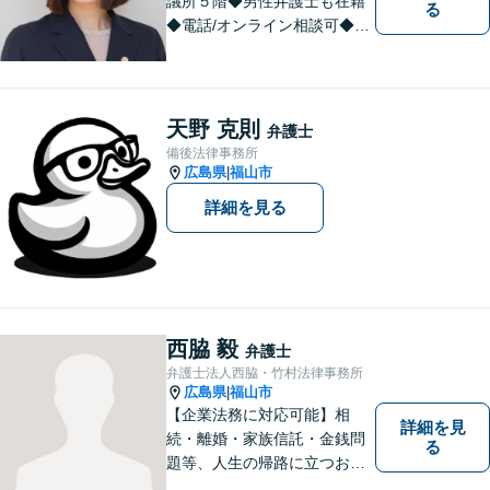
議所５階◆男性弁護士も在籍
る
◆電話/オンライン相談可◆離
婚・不貞慰謝料請求、刑事弁
護、相続・遺言、労働問題、
消費者問題、企業法務など 。
話しにくいことも安心してご
天野 克則
弁護士
相談ください。あなたの気持
備後法律事務所
ちに寄り添い、丁寧にお応え
広島県
福山市
|
します。
詳細を見る
西脇 毅
弁護士
弁護士法人西脇・竹村法律事務所
広島県
福山市
|
【企業法務に対応可能】相
詳細を見
続・離婚・家族信託・金銭問
る
題等、人生の帰路に立つお客
様の問題解決まで手厚くサポ