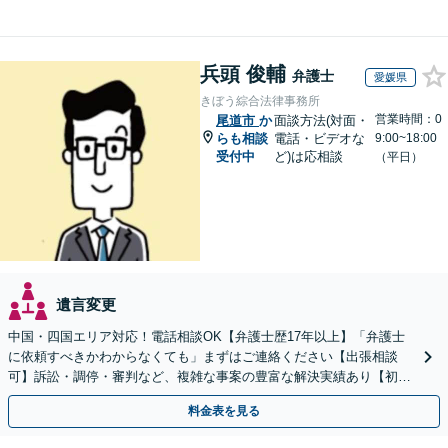
兵頭 俊輔
弁護士
愛媛県
きぼう綜合法律事務所
営業時間：0
尾道市
か
面談方法(対面・
らも相談
電話・ビデオな
9:00~18:00
受付中
ど)は応相談
（平日）
遺言変更
中国・四国エリア対応！電話相談OK【弁護士歴17年以上】「弁護士
に依頼すべきかわからなくても」まずはご連絡ください【出張相談
可】訴訟・調停・審判など、複雑な事案の豊富な解決実績あり【初回
相談無料】初回面談のみで解決できるケースもあります
料金表を見る