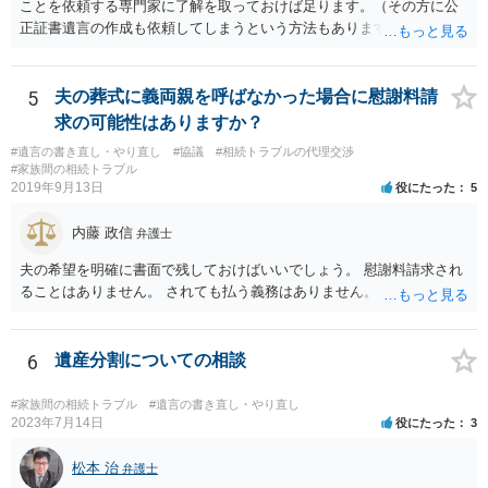
ことを依頼する専門家に了解を取っておけば足ります。（その方に公
正証書遺言の作成も依頼してしまうという方法もあります） 事前に了
解を取るだけであれば、契約は不要ですし、契約料を払う必要もあり
ません。 遺言執行者に就任し、遺言執行が完了したときの報酬だけ、
弁護士費用としてかかります。 ・亡くなった際に、法務局に預けた自
5
夫の葬式に義両親を呼ばなかった場合に慰謝料請
筆証書遺言の存在を親族がなかったものにされる可能性 ⇒自筆の遺言
求の可能性はありますか？
書を法務局に保管した場合、死亡後、法務局に遺言書の有無を照会す
#遺言の書き直し・やり直し
#協議
#相続トラブルの代理交渉
ることになりますので、「法務局に預けた自筆証書遺言の存在を親族
#家族間の相続トラブル
がなかったもの」にすることはできません。 存在をなかったものにす
2019年9月13日
役にたった
5
るというよりも、遺言の効力を争う（遺言は無効だ）と主張する場合
がありえますが、その予防方法は、遺言者と面談してみないと判断が
内藤 政信
弁護士
難しいです。
夫の希望を明確に書面で残しておけばいいでしょう。 慰謝料請求され
ることはありません。 されても払う義務はありません。
6
遺産分割についての相談
#家族間の相続トラブル
#遺言の書き直し・やり直し
2023年7月14日
役にたった
3
松本 治
弁護士