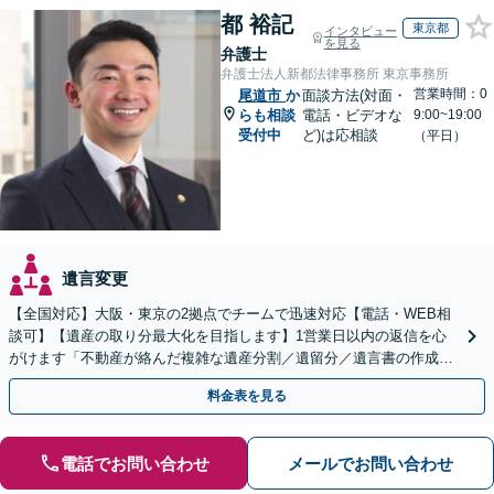
都 裕記
東京都
インタビュー
を見る
弁護士
弁護士法人新都法律事務所 東京事務所
営業時間：0
尾道市
か
面談方法(対面・
らも相談
電話・ビデオな
9:00~19:00
受付中
ど)は応相談
（平日）
遺言変更
【全国対応】大阪・東京の2拠点でチームで迅速対応【電話・WEB相
談可】【遺産の取り分最大化を目指します】1営業日以内の返信を心
がけます「不動産が絡んだ複雑な遺産分割／遺留分／遺言書の作成・
執行／事業承継など、お任せください」【休日相談あり】
料金表を見る
電話でお問い合わせ
メールでお問い合わせ