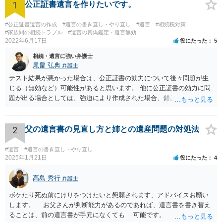
1
公正証書遺言を作りたいです。
#公正証書遺言の作成
#遺言の書き直し・やり直し
#遺言
#相続税対策
#家族間の相続トラブル
#遺言の真偽鑑定・遺言無効
2022年6月17日
役にたった
5
相続・遺言に強い弁護士
尾畠 弘典
弁護士
テスト結果が悪かった場合は、公正証書の効力について後々問題が生
じる（無効など）可能性があると思います。 他に公正証書の効力に問
題が出る場合としては、強迫により作成された場合、錯誤（勘違い）
の場合などがあります。 遺言の対象となる財産の多寡などにもよりま
すが、弁護士に作成を依頼する場合は、１０～数十万円程度になるケ
ースが多いと思います。 報酬体系は、弁護士ごとに異なりますので一
2
父の遺言書の見直し方と姉との遺産問題の対処法
律の基準はありません。
#遺言
#遺言の書き直し・やり直し
2025年1月21日
役にたった
4
高島 秀行
弁護士
ボケたり死ぬ前にけりをつけたいと懇願されます、アドバイスお願い
します。 お父さんが判断能力があるのであれば、遺言書を書き替え
ることは、前の遺言書が手元になくても 可能です。 将来遺言の効