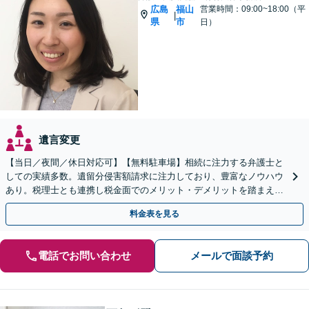
広島
福山
営業時間：09:00~18:00（平
|
県
市
日）
遺言変更
【当日／夜間／休日対応可】【無料駐車場】相続に注力する弁護士と
しての実績多数。遺留分侵害額請求に注力しており、豊富なノウハウ
あり。税理士とも連携し税金面でのメリット・デメリットを踏まえた
解決が可能。難しい複雑な相続問題でも、お任せください。
料金表を見る
電話でお問い合わせ
メールで面談予約