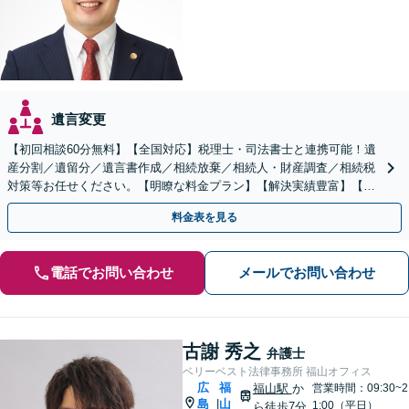
遺言変更
【初回相談60分無料】【全国対応】税理士・司法書士と連携可能！遺
産分割／遺留分／遺言書作成／相続放棄／相続人・財産調査／相続税
対策等お任せください。【明瞭な料金プラン】【解決実績豊富】【電
話相談可】
料金表を見る
電話でお問い合わせ
メールでお問い合わせ
古謝 秀之
弁護士
ベリーベスト法律事務所 福山オフィス
広
福
福山駅
か
営業時間：09:30~2
島
山
|
1:00（平日）
ら徒歩7分