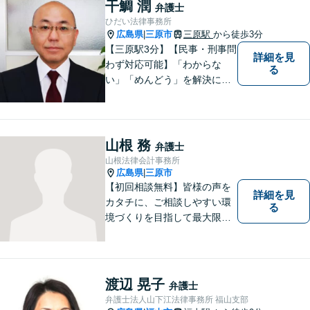
干鯛 潤
弁護士
ひだい法律事務所
広島県
三原市
三原駅
から徒歩3分
|
【三原駅3分】【民事・刑事問
詳細を見
わず対応可能】「わからな
る
い」「めんどう」を解決に導
くために丁寧にわかりやすく
説明します。誰もが思う「平
常なくらし」のための弁護活
動がモットー。身近な頼れる
山根 務
弁護士
弁護士として依頼者さまにし
山根法律会計事務所
っかりと寄り添います。
広島県
三原市
|
【初回相談無料】皆様の声を
詳細を見
カタチに、ご相談しやすい環
る
境づくりを目指して最大限努
力したいと思います。法律事
務所は敷居が高いという話を
聞きますが、丁寧な対応を心
掛け、相談してよかったと思
渡辺 晃子
弁護士
っていただけるよう、全力で
弁護士法人山下江法律事務所 福山支部
取り組む所存です。