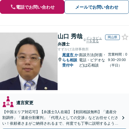
電話でお問い合わせ
メールでお問い合わせ
山口 秀哉
岡山県
インタビュ
ーを見る
弁護士
すずかけ法律事務所
営業時間：0
尾道市
か
面談方法(対面・
らも相談
電話・ビデオな
9:30~20:00
受付中
ど)は応相談
（平日）
遺言変更
【中国エリア対応可】【弁護士3人在籍】【初回相談無料】「遺産分
割調停」「遺産分割審判」「代理人としての交渉」などお任せくださ
い！依頼者さまがご納得されるまで、何度でも丁寧に説明するよう心