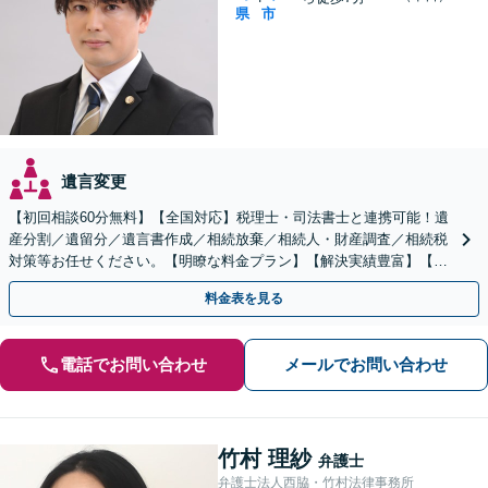
県
市
遺言変更
【初回相談60分無料】【全国対応】税理士・司法書士と連携可能！遺
産分割／遺留分／遺言書作成／相続放棄／相続人・財産調査／相続税
対策等お任せください。【明瞭な料金プラン】【解決実績豊富】【電
話相談可】
料金表を見る
電話でお問い合わせ
メールでお問い合わせ
竹村 理紗
弁護士
弁護士法人西脇・竹村法律事務所