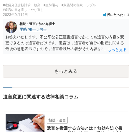
ないということでしょうか。遺言で、受取を指定されててもいらない
#遺留分侵害額請求・放棄
#生前贈与
#家族間の相続トラブル
と拒否することはできます。理由を説明する必要はありません。
#遺言の書き直し・やり直し
2023年9月14日
役にたった
1
相続・遺言に強い弁護士
尾崎 祐一
弁護士
お答えいたします。不公平な公正証書遺言であっても遺言の内容を変
更できるのは遺言者だけです。遺言は，遺言者が自分の財産に関する
最後の意思表示ですので，遺言者以外の者がその内容を左右させるこ
とはできません。たとえ間違っていても誰かがその内容を変更するこ
とはできないのです。
もっとみる
遺言変更に関連する法律相談コラム
相続・遺言
遺言を撤回する方法とは？無効を防ぐ書