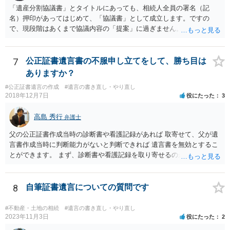
「遺産分割協議書」とタイトルにあっても、相続人全員の署名（記
名）押印があってはじめて、「協議書」として成立します。ですの
で、現段階はあくまで協議内容の「提案」に過ぎません。 納得がいか
なければ、署名（記名）押印を拒むことです。１人でも拒むと協議不
成立となります。その場合、成立させたい相続人が、家庭裁判所に遺
産分割調停を申し立てなければなりません。 なお、弁護士の送付状
7
公正証書遺言書の不服申し立てをして、勝ち目は
は、通常、相続人全員分の（本件であれば４通の）「遺産分割協議
ありますか？
書」を作成するところ、１通だけの作成にとどめる理由が書かれてい
#公正証書遺言の作成
#遺言の書き直し・やり直し
るものです。
2018年12月7日
役にたった
3
高島 秀行
弁護士
父の公正証書作成当時の診断書や看護記録があれば 取寄せて、父が遺
言書作成当時に判断能力がないと判断できれば 遺言書を無効とするこ
とができます。 まず、診断書や看護記録を取り寄せるのが重要となり
ます。 ご自分で取り寄せるか、弁護士に取り寄せてもらうかしたらよ
いと思います。
8
自筆証書遺言についての質問です
#不動産・土地の相続
#遺言の書き直し・やり直し
2023年11月3日
役にたった
2