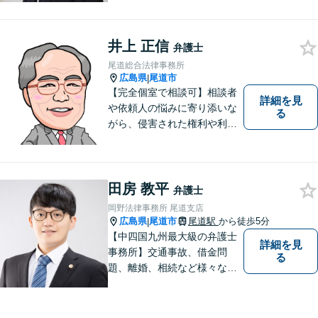
しております。話しやすい環
境づくり、案件への細やかな
気配り、親身な対応がモット
井上 正信
弁護士
ーで、様々な分野における法
尾道総合法律事務所
的サービスを提供いたしま
広島県
尾道市
|
す。
【完全個室で相談可】相談者
詳細を見
や依頼人の悩みに寄り添いな
る
がら、侵害された権利や利益
を回復するために闘うこと
が、私たち弁護士の使命であ
ると確信しています。 ご相談
やご依頼に関して、どんな問
田房 教平
弁護士
題でもお気軽にお声掛けくだ
岡野法律事務所 尾道支店
さい。
広島県
尾道市
尾道駅
から徒歩5分
|
【中四国九州最大級の弁護士
詳細を見
事務所】交通事故、借金問
る
題、離婚、相続など様々な問
題について、「何度でも無
料」の相談を行っています！
まずはお気軽にご相談くださ