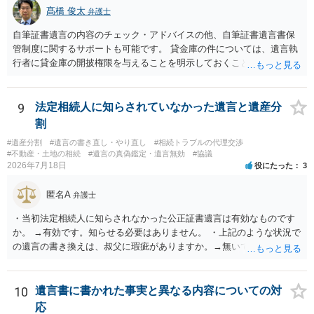
髙橋 俊太
弁護士
自筆証書遺言の内容のチェック・アドバイスの他、自筆証書遺言書保
管制度に関するサポートも可能です。 貸金庫の件については、遺言執
行者に貸金庫の開披権限を与えることを明示しておくことでクリアで
きます。
9
法定相続人に知らされていなかった遺言と遺産分
割
#遺産分割
#遺言の書き直し・やり直し
#相続トラブルの代理交渉
#不動産・土地の相続
#遺言の真偽鑑定・遺言無効
#協議
2026年7月18日
役にたった
3
匿名A
弁護士
・当初法定相続人に知らされなかった公正証書遺言は有効なものです
か。 →有効です。知らせる必要はありません。 ・上記のような状況で
の遺言の書き換えは、叔父に瑕疵がありますか。→無いです。 ・分割
する場合の比率は、現状で、客観的に見てどの程度が妥当と考えられ
ますか。 →本人が自由に決められますので、どこが妥当とは言えない
です。客観的な基準もありません。 ・できれば穏やかに、分割を拒否
10
遺言書に書かれた事実と異なる内容についての対
することはできますか。 →分割を拒否するということは、遺産はいら
応