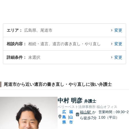
い！
エリア
広島県、尾道市
変更
相談内容
相続・遺言、遺言の書き直し・やり直し
変更
詳細条件
未選択
変更
尾道市から近い遺言の書き直し・やり直しに強い弁護士
中村 明彦
弁護士
ベリーベスト法律事務所 福山オフィス
広
福
福山駅
か
営業時間：09:30~2
島
山
|
1:00（平日）
ら徒歩7分
県
市