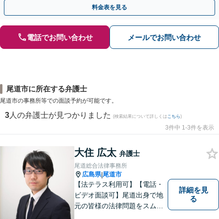
掛けています【土日祝／夜間対応可】【当日／電話相談可】
料金表を見る
電話でお問い合わせ
メールでお問い合わせ
尾道市に所在する弁護士
尾道市の事務所等での面談予約が可能です。
3
人の弁護士が見つかりました
(検索結果について詳しくは
こちら
)
3件中 1-3件を表示
大住 広太
弁護士
尾道総合法律事務所
広島県
尾道市
|
【法テラス利用可】【電話・
詳細を見
ビデオ面談可】尾道出身で地
る
元の皆様の法律問題をスムー
ズに解決するために日々努力