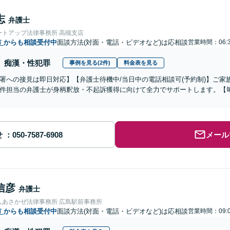
志
弁護士
ートアップ法律事務所 高槻支店
市
からも相談受付中
面談方法(対面・電話・ビデオなど)は応相談
営業時間：06:3
痴漢・性犯罪
事例を見る(2件)
料金表を見る
署への接見は即日対応】【弁護士待機中/当日中の電話相談可(予約制)】ご
件担当の弁護士が身柄釈放・不起訴獲得に向けて全力でサポートします。【毎
せ
メール
信彦
弁護士
人あさかぜ法律事務所 広島駅前事務所
市
からも相談受付中
面談方法(対面・電話・ビデオなど)は応相談
営業時間：09:0