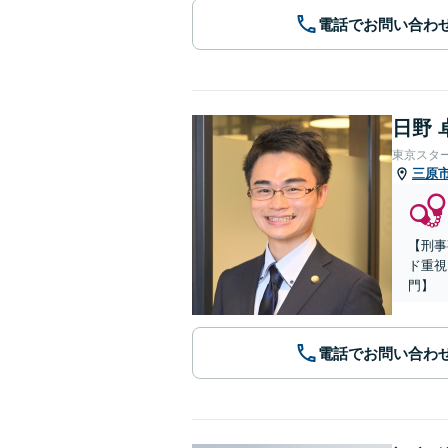
電話でお問い合わ
日野 
東京スタ
三原
【刑事
ド重視
門】
電話でお問い合わ