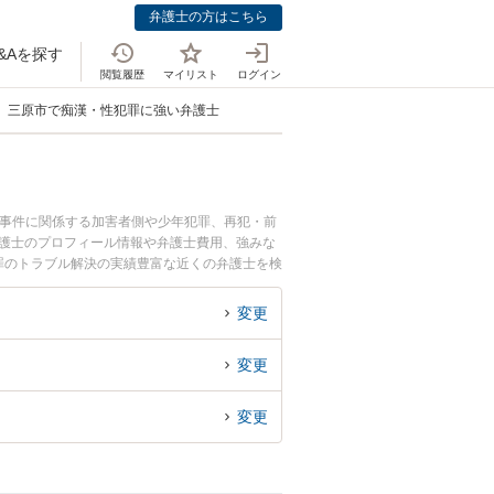
弁護士の方はこちら
&Aを探す
閲覧履歴
マイリスト
ログイン
三原市で痴漢・性犯罪に強い弁護士
事事件に関係する加害者側や少年犯罪、再犯・前
弁護士のプロフィール情報や弁護士費用、強みな
罪のトラブル解決の実績豊富な近くの弁護士を検
すすめです。
変更
変更
変更