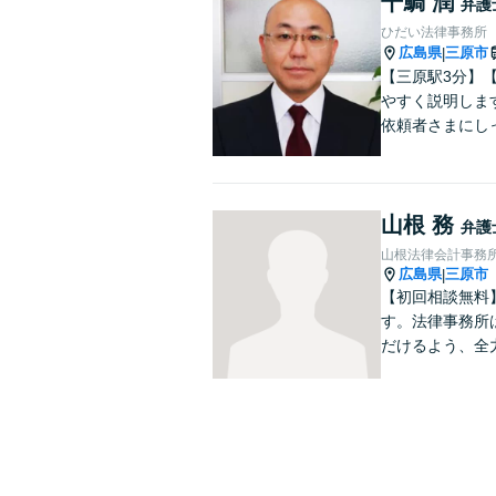
干鯛 潤
弁護
ひだい法律事務所
広島県
三原市
|
【三原駅3分】
やすく説明しま
依頼者さまにし
山根 務
弁護
山根法律会計事務
広島県
三原市
|
【初回相談無料
す。法律事務所
だけるよう、全