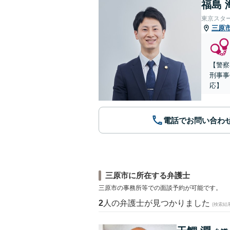
福島 
東京スタ
三原
【警察
刑事事
応】
電話でお問い合わ
三原市に所在する弁護士
三原市の事務所等での面談予約が可能です。
2
人の弁護士が見つかりました
(検索結