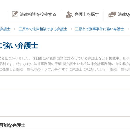
法律相談を投稿する
弁護士を探す
法律Q
弁護士
三原市で法律相談できる弁護士
三原市で刑事事件に強い弁護士
に強い弁護士
2名見つかりました。休日面談や夜間面談に対応している弁護士なども掲載中。刑
便利です。特にひだい法律事務所の干鯛 潤弁護士や山根法律会計事務所の山根 務
に発生した痴漢・性犯罪のトラブルを今すぐに弁護士に相談したい』『痴漢・性犯
律相談できる三原市内の弁護士に相談予約したい』などでお困りの相談者さんにお
可能な弁護士