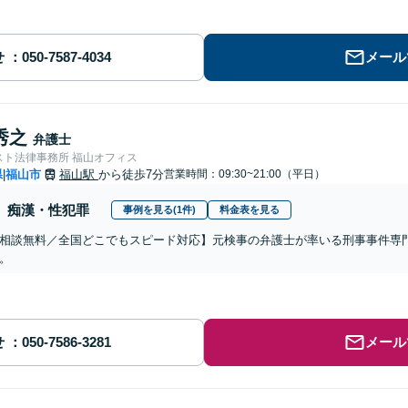
せ
メール
秀之
弁護士
スト法律事務所 福山オフィス
県
福山市
福山駅
から徒歩7分
営業時間：09:30~21:00（平日）
|
痴漢・性犯罪
事例を見る(1件)
料金表を見る
相談無料／全国どこでもスピード対応】元検事の弁護士が率いる刑事事件専
。
せ
メール