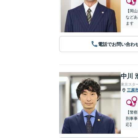
【岡山
などあ
ます
電話でお問い合わ
中川 
東京スタ
三原
【警察
刑事事
応】