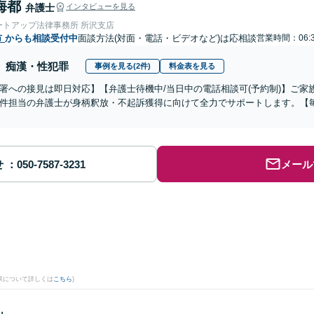
海都
弁護士
インタビューを見る
ートアップ法律事務所 所沢支店
市
からも相談受付中
面談方法(対面・電話・ビデオなど)は応相談
営業時間：06:3
痴漢・性犯罪
事例を見る(2件)
料金表を見る
署への接見は即日対応】【弁護士待機中/当日中の電話相談可(予約制)】ご
件担当の弁護士が身柄釈放・不起訴獲得に向けて全力でサポートします。【毎
せ
メール
果について詳しくは
こちら
)