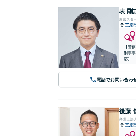
表 剛
東京スタ
三原
【警察
刑事事
応】
電話でお問い合わ
後藤 
弁護士法
三原