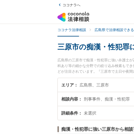
ココナラへ
ココナラ法律相談
広島県で法律相談できる
三原市の痴漢・性犯罪
広島県の三原市で痴漢・性犯罪に強い弁護士が
科あり等の細かな分野での絞り込み検索もでき
どが注目されています。『三原市で土日や夜間
索したい』『初回相談無料で痴漢・性犯罪を法
エリア
広島県、三原市
相談内容
刑事事件、痴漢・性犯罪
詳細条件
未選択
痴漢・性犯罪に強い三原市から相談