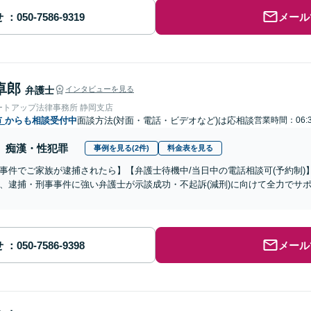
せ
メール
卓郎
弁護士
インタビューを見る
ートアップ法律事務所 静岡支店
市
からも相談受付中
面談方法(対面・電話・ビデオなど)は応相談
営業時間：06:3
痴漢・性犯罪
事例を見る(2件)
料金表を見る
事件でご家族が逮捕されたら】【弁護士待機中/当日中の電話相談可(予約制
、逮捕・刑事事件に強い弁護士が示談成功・不起訴(減刑)に向けて全力でサ
せ
メール