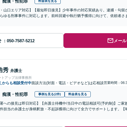
痴漢・性犯罪
料金表を見る
・山口エリア対応】【最短即日接見】少年事件の対応実績あり。逮捕・勾留
らゆる刑事事件に対応します。前科回避や執行猶予獲得に向けて、依頼者さ
せ
メール
浩秀
弁護士
ートアップ法律事務所
市
からも相談受付中
面談方法(対面・電話・ビデオなど)は応相談
営業時間：06:3
痴漢・性犯罪
事例を見る(2件)
料金表を見る
署への接見は即日対応】【弁護士待機中/当日中の電話相談可(予約制)】ご
件担当の弁護士が身柄釈放・不起訴獲得に向けて全力でサポートします。【毎