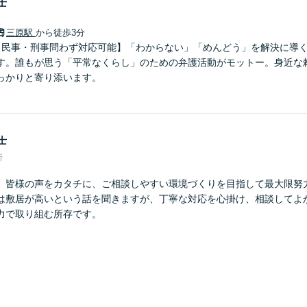
士
三原駅
から徒歩3分
【民事・刑事問わず対応可能】「わからない」「めんどう」を解決に導
す。誰もが思う「平常なくらし」のための弁護活動がモットー。身近な
っかりと寄り添います。
士
所
】皆様の声をカタチに、ご相談しやすい環境づくりを目指して最大限努
は敷居が高いという話を聞きますが、丁寧な対応を心掛け、相談してよ
力で取り組む所存です。