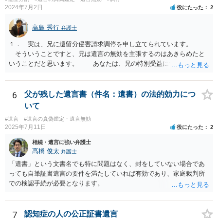
2024年7月2日
役にたった
2
高島 秀行
弁護士
１． 実は、兄に遺留分侵害請求調停を申し立てられています。
そういうことですと、兄は遺言の無効を主張するのはあきらめたと
いうことだと思います。 あなたは、兄の特別受益について立証し
て、遺留分の問題を解決すればよいと思います。 弁護士に面談で
詳しい事情を話して相談された方がよいと思います。
6
父が残した遺言書（件名：遺書）の法的効力につ
いて
#遺言
#遺言の真偽鑑定・遺言無効
2025年7月11日
役にたった
2
相続・遺言に強い弁護士
髙橋 俊太
弁護士
「遺書」という文書名でも特に問題はなく、封をしていない場合であ
っても自筆証書遺言の要件を満たしていれば有効であり、家庭裁判所
での検認手続が必要となります。
7
認知症の人の公正証書遺言