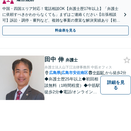
中国・四国エリア対応！電話相談OK【弁護士歴17年以上】「弁護士
に依頼すべきかわからなくても」まずはご連絡ください【出張相談
可】訴訟・調停・審判など、複雑な事案の豊富な解決実績あり【初回
相談無料】初回面談のみで解決できるケースもあります
料金表を見る
田中 伸
弁護士
弁護士法人山下江法律事務所 中筋オフィス
広島県
広島市安佐南区
中筋駅
から徒歩2分
|
◆弁護士歴25年以上◆初回相
詳細を見
談無料（1時間程度）◆中筋駅
る
徒歩2分◆電話/オンライン相
談可◆夜間相談可◆相続、交
通事故、離婚、不貞慰謝料請
求、企業法務等。広島市北部
地域の皆様に寄り添い、地域
密着型の法律事務所としてよ
り身近な法的サービスを提供