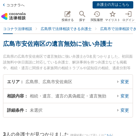
弁護士の方はこちら
ココナラへ
投稿する
探す
閲覧履歴
マイリスト
ログイン
ココナラ法律相談
広島県で法律相談できる弁護士
広島市で法律相談で
広島市安佐南区の遺言無効に強い弁護士
広島県の広島市安佐南区で遺言無効に強い弁護士が3名見つかりました。初回面
談無料や休日面談に対応している弁護士、解決事例を持つ弁護士なども掲載
中。相続・遺言に関係する家族間の相続トラブルや認知症の相続、遺産分割等
の細かな分野での絞り込み検索もでき便利です。特に安佐合同法律事務所の原
田 龍明弁護士や安佐合同法律事務所の大原 太軸弁護士、弁護士法人山下江法律
エリア
広島県、広島市安佐南区
変更
事務所 中筋オフィスの田中 伸弁護士のプロフィール情報や弁護士費用、強みな
どが注目されています。『広島市安佐南区で土日や夜間に発生した遺言無効の
相談内容
相続・遺言、遺言の真偽鑑定・遺言無効
変更
トラブルを今すぐに弁護士に相談したい』『遺言無効のトラブル解決の実績豊
富な近くの弁護士を検索したい』『初回相談無料で遺言無効を法律相談できる
広島市安佐南区内の弁護士に相談予約したい』などでお困りの相談者さんにお
詳細条件
未選択
変更
すすめです。
3
人の弁護士が見つかりました
(検索結果について詳しくは
こちら
)