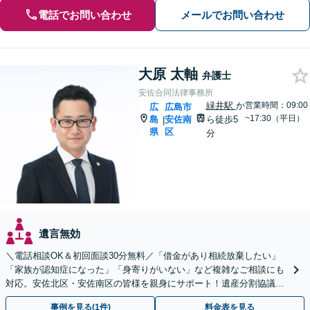
電話でお問い合わせ
メールでお問い合わせ
大原 太軸
弁護士
安佐合同法律事務所
緑井駅
か
営業時間：09:00
広
広島市
~17:30（平日）
島
安佐南
ら徒歩5
|
県
区
分
遺言無効
＼電話相談OK＆初回面談30分無料／「借金があり相続放棄したい」
「家族が認知症になった」「身寄りがいない」など複雑なご相談にも
対応。安佐北区・安佐南区の皆様を親身にサポート！遺産分割協議や
調停、遺言書作成、成年後見申し立て【JR緑井駅5分】
事例を見る(1件)
料金表を見る