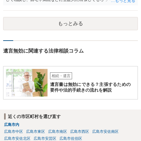
作成するという方法もあります。また、相談して証人を用意してもら
うことも可能です。 ＞不動産名義を父から母に名義変更しておいた方
がいいのではと考えていますがどう思いますか？ 詳細が不明であり何
もっとみる
とも言えないのですが、遺言内容との関わりもあると思いますので、
弁護士に事情等を説明して個別に相談した方がよいように思います。
遺言無効に関連する法律相談コラム
相続・遺言
遺言書は無効にできる？主張するための
要件や法的手続きの流れを解説
近くの市区町村を選び直す
広島市内
広島市中区
広島市東区
広島市南区
広島市西区
広島市安佐南区
広島市安佐北区
広島市安芸区
広島市佐伯区