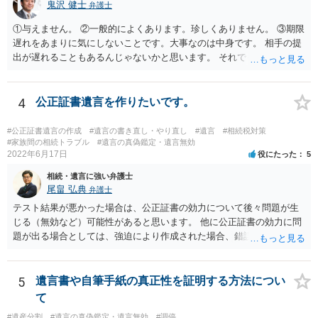
鬼沢 健士
弁護士
①与えません。 ②一般的によくあります。珍しくありません。 ③期限
遅れをあまりに気にしないことです。大事なのは中身です。 相手の提
出が遅れることもあるんじゃないかと思います。 それでもあなた有利
にはなりません。
4
公正証書遺言を作りたいです。
#公正証書遺言の作成
#遺言の書き直し・やり直し
#遺言
#相続税対策
#家族間の相続トラブル
#遺言の真偽鑑定・遺言無効
2022年6月17日
役にたった
5
相続・遺言に強い弁護士
尾畠 弘典
弁護士
テスト結果が悪かった場合は、公正証書の効力について後々問題が生
じる（無効など）可能性があると思います。 他に公正証書の効力に問
題が出る場合としては、強迫により作成された場合、錯誤（勘違い）
の場合などがあります。 遺言の対象となる財産の多寡などにもよりま
すが、弁護士に作成を依頼する場合は、１０～数十万円程度になるケ
ースが多いと思います。 報酬体系は、弁護士ごとに異なりますので一
5
遺言書や自筆手紙の真正性を証明する方法につい
律の基準はありません。
て
#遺産分割
#遺言の真偽鑑定・遺言無効
#調停