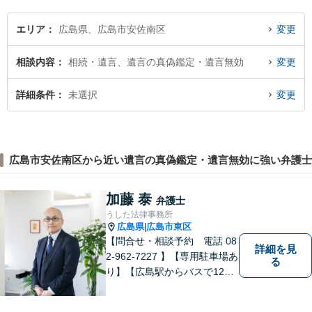
します。
エリア
広島県、広島市安佐南区
変更
相談内容
相続・遺言、遺言の真偽鑑定・遺言無効
変更
詳細条件
未選択
変更
広島市安佐南区から近い遺言の真偽鑑定・遺言無効に強い弁護士
加藤 泰
弁護士
うした法律事務所
広島県
広島市東区
|
【問合せ・相談予約 電話 08
詳細を見
2-962-7227 】【専用駐車場あ
る
り】【広島駅からバスで12
分】 相続事件に力をいれてい
ます。お近くの方も遠方の方