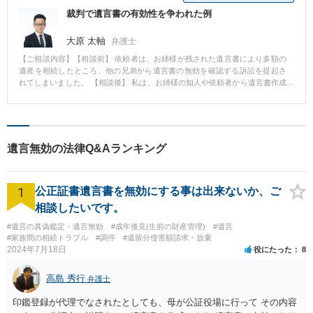
裁判で遺言書の有効性を争われた例
大原 太軸
弁護士
【ご相談内容】【相談前】 依頼者は、お姉様が残された遺言書により多額の
遺産を相続したところ、他の兄弟から遺言書の無効を確認する訴訟を提起さ
れてしまいました。 【相談後】 私は、お姉様の知人や依頼者から遺言書作成
当時の状況を丁寧に聞取り、遺言書が作成された経緯を裁判官に訴えまし
た。 裁判官は訴えを聞いてくれ、遺言書が有効であることが確定しました。
【先生のコメント】 この例のポイントは二つあります。 一つ目は、遺言書を
作成した当時の状況を知人から直接聞き、現地の写真など収集したこと 二つ
目は、遺言書作成に関わった関係各所に裁判所に来てもらえたこと 遺言書の
遺言無効の法律Q&Aランキング
有効、無効はなかなか判断が難しいところです。 弁護士が知人や関係機関に
問い合わせて初めて答えてくれることも多いです。
1
公正証書遺言書を無効にする事は出来ないか、ご
相談したいです。
#遺言の真偽鑑定・遺言無効
#成年後見(生前の財産管理)
#遺言
#家族間の相続トラブル
#調停
#遺留分侵害額請求・放棄
2024年7月18日
役にたった
8
高島 秀行
弁護士
印鑑登録が代理でなされたとしても、母が公証役場に行って その内容