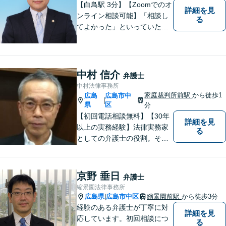
【白鳥駅 3分】【Zoomでのオ
詳細を見
ンライン相談可能】「相談し
る
てよかった」といっていただ
けるように、依頼者に寄り添
い、ベストな解決を目指しま
す。打ち合わせ室内にキッズ
スペースのご用意が可能で
中村 信介
弁護士
す。ご希望の方はご予約の際
中村法律事務所
にお申し付けください。
家庭裁判所前駅
から徒歩1
広島
広島市中
|
県
区
分
【初回電話相談無料】【30年
詳細を見
以上の実務経験】法律実務家
る
としての弁護士の役割。それ
は紛争の適正な解決である。
そのために弁護士は、法的に
トラブルをかかえた組織また
京野 垂日
弁護士
は人と一定の距離を保ちなが
縮景園法律事務所
ら、できるだけ納得のいく解
広島県
広島市中区
縮景園前駅
から徒歩3分
|
決を導き出さなければならな
経験のある弁護士が丁寧に対
詳細を見
い。
応しています。初回相談につ
る