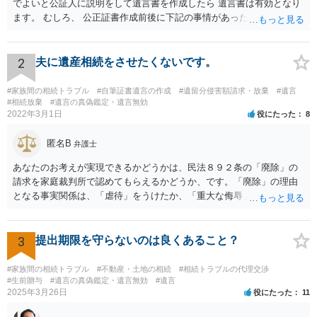
でよいと公証人に説明をして遺言書を作成したら 遺言書は有効となり
ます。 むしろ、 公正証書作成前後に下記の事情があったことが証明で
きれば判断能力がなく 無効だったと主張することが可能です。 翌年1
月に携帯が新しくなった母からの第一声は「ここにいたら殺される」
「面会に来てくれ」で、長男に聞くと「面会は出来ない。俺は携帯電
2
夫に遺産相続をさせたくないです。
話の使い方を教える為に会っている」「母の話は聞かなくて良い」と
電話が切れました。その後の電話でも「食事に毒が入っている」「体
#家族間の相続トラブル
#自筆証書遺言の作成
#遺留分侵害額請求・放棄
#遺言
にチップが埋められている」等、おかしかったです。 当時の診療記
#相続放棄
#遺言の真偽鑑定・遺言無効
2022年3月1日
役にたった
8
録、介護認定の資料、介護記録を取得して 弁護士に面談で相談された
方がよいと思います。
匿名B
弁護士
あなたのお考えが実現できるかどうかは、民法８９２条の「廃除」の
請求を家庭裁判所で認めてもらえるかどうか、です。「廃除」の理由
となる事実関係は、「虐待」をうけたか、「重大な侮辱」を受けた
か、推定相続人たる夫に「その他著しい非行」があったか否かです。
「廃除」は遺言でも可能です（民法８９３条）。 弁護士に具体的な事
情を話して相談して、「廃除」が可能か、実際に法律相談を受けるこ
3
提出期限を守らないのは良くあること？
とをお勧めします。
#家族間の相続トラブル
#不動産・土地の相続
#相続トラブルの代理交渉
#生前贈与
#遺言の真偽鑑定・遺言無効
#遺言
2025年3月26日
役にたった
11