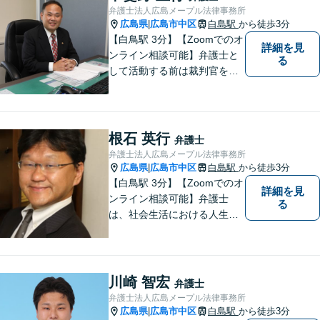
ください。
弁護士法人広島メープル法律事務所
広島県
広島市中区
白島駅
から徒歩3分
|
【白鳥駅 3分】【Zoomでのオ
詳細を見
ンライン相談可能】弁護士と
る
して活動する前は裁判官を務
めておりました。裁判官とし
ての経験を活かして、少しで
もみなさんのお力になりたい
と思っています。少しでも何
根石 英行
弁護士
か気になることがありました
弁護士法人広島メープル法律事務所
ら、お気軽にご相談くださ
広島県
広島市中区
白島駅
から徒歩3分
|
い。
【白鳥駅 3分】【Zoomでのオ
詳細を見
ンライン相談可能】弁護士
る
は、社会生活における人生の
パートナー、転ばぬ先の杖だ
と考えています。リラックス
してお話しいただける環境を
整えておりますので、困った
川崎 智宏
弁護士
とき、迷ったときはお気軽に
弁護士法人広島メープル法律事務所
ご相談ください。
広島県
広島市中区
白島駅
から徒歩3分
|