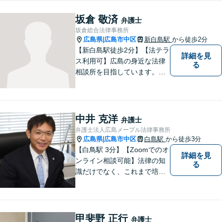
もお気軽に上記電話番号まで
お電話ください。
坂倉 敬済
弁護士
坂倉総合法律事務所
広島県
広島市中区
新白島駅
から徒歩2分
|
【新白島駅徒歩2分】【法テラ
詳細を見
ス利用可】広島の身近な法律
る
相談所を目指しています。依
頼者さまの抱えていらっしゃ
る不安や、ご希望を丁寧にお
伺いいたします。法律トラブ
ルにお悩みの方はご相談くだ
中井 克洋
弁護士
さい。
弁護士法人広島メープル法律事務所
広島県
広島市中区
白島駅
から徒歩3分
|
【白鳥駅 3分】【Zoomでのオ
詳細を見
ンライン相談可能】法律の知
る
識だけでなく、これまで培っ
てきた経験や現場感覚を大切
にして、これからもご助言や
事件処理を迅速かつ丁寧に行
ってまいります。 ぜひご相談
甲斐野 正行
弁護士