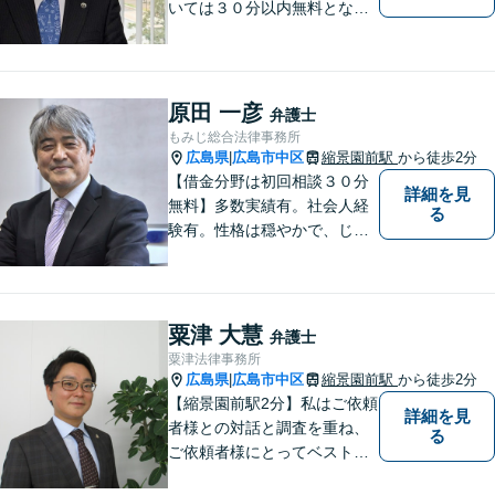
いては３０分以内無料となっ
ています。
原田 一彦
弁護士
もみじ総合法律事務所
広島県
広島市中区
縮景園前駅
から徒歩2分
|
【借金分野は初回相談３０分
詳細を見
無料】多数実績有。社会人経
る
験有。性格は穏やかで、じっ
くりとお話を聞くこと、寄り
添うことを大事にしていま
す。
粟津 大慧
弁護士
粟津法律事務所
広島県
広島市中区
縮景園前駅
から徒歩2分
|
【縮景園前駅2分】私はご依頼
詳細を見
者様との対話と調査を重ね、
る
ご依頼者様にとってベストな
解決方法を提示・実現してい