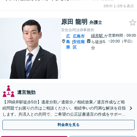
3件中 1-3件を表示
原田 龍明
弁護士
安佐合同法律事務所
緑井駅
か
営業時間：09:00
広
広島市
~20:00（平日）
島
安佐南
ら徒歩5
|
県
区
分
遺言無効
【JR緑井駅徒歩5分】遺産分割／遺留分／相続放棄／遺言作成など相
続問題でお困りの方はご相談ください。相続争いの円満な解決を目指
します。共済人との共同で、ご希望の公正証書遺言の作成をサポート
【完全個室】
料金表を見る