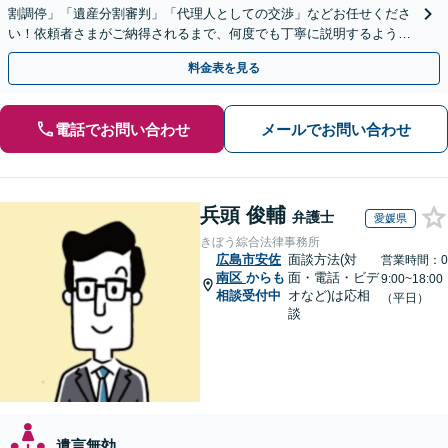
割調停」「遺産分割審判」「代理人としての交渉」などお任せくださ
い！依頼者さまがご納得されるまで、何度でも丁寧に説明するよう心
掛けています【土日祝／夜間対応可】【当日／電話相談可】
料金表を見る
電話でお問い合わせ
メールでお問い合わせ
兵頭 俊輔
弁護士
愛媛県
きぼう綜合法律事務所
広島市安佐
面談方法(対
営業時間：0
南区
からも
面・電話・ビデ
9:00~18:00
相談受付中
オなど)は応相
（平日）
談
遺言無効