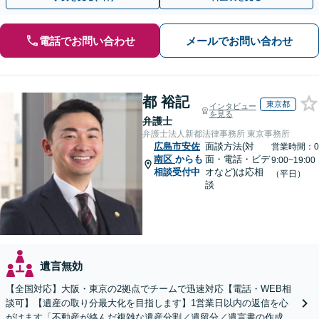
電話でお問い合わせ
メールでお問い合わせ
都 裕記
東京都
インタビュー
を見る
弁護士
弁護士法人新都法律事務所 東京事務所
広島市安佐
面談方法(対
営業時間：0
南区
からも
面・電話・ビデ
9:00~19:00
相談受付中
オなど)は応相
（平日）
談
遺言無効
【全国対応】大阪・東京の2拠点でチームで迅速対応【電話・WEB相
談可】【遺産の取り分最大化を目指します】1営業日以内の返信を心
がけます「不動産が絡んだ複雑な遺産分割／遺留分／遺言書の作成・