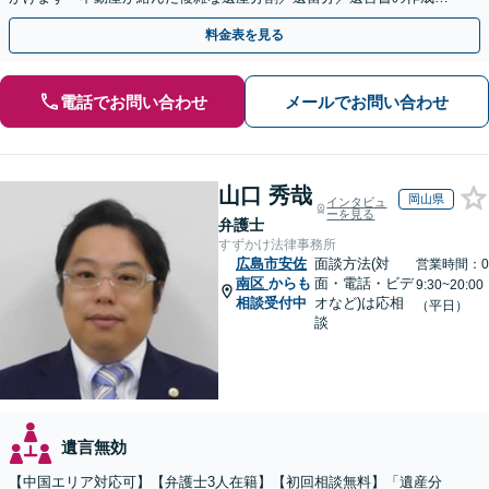
執行／事業承継など、お任せください」【休日相談あり】
料金表を見る
電話でお問い合わせ
メールでお問い合わせ
山口 秀哉
岡山県
インタビュ
ーを見る
弁護士
すずかけ法律事務所
広島市安佐
面談方法(対
営業時間：0
南区
からも
面・電話・ビデ
9:30~20:00
相談受付中
オなど)は応相
（平日）
談
遺言無効
【中国エリア対応可】【弁護士3人在籍】【初回相談無料】「遺産分