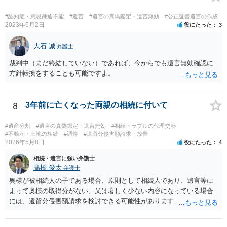
#認知症・意思疎通不能
#遺言
#遺言の真偽鑑定・遺言無効
#公正証書遺言の作成
2023年6月2日
役にたった
3
大石 誠
弁護士
裁判中（まだ終結していない）であれば、今からでも遺言無効確認に
方針転換をすることも可能ですよ。
8
3年前に亡くなった両親の相続に付いて
#遺産分割
#遺言の真偽鑑定・遺言無効
#相続トラブルの代理交渉
#不動産・土地の相続
#調停
#遺留分侵害額請求・放棄
2026年5月8日
役にたった
4
相続・遺言に強い弁護士
髙橋 俊太
弁護士
奥様が被相続人の子である場合、原則として相続人であり、遺言等に
よって奥様の取得分がない、又は著しく少ない内容になっている場合
には、遺留分侵害額請求を検討できる可能性があります。ただし、
「相続は３年以内」という説明は、遺留分そのものではなく、相続登
記の義務化に関する説明と混同されている可能性があります。相続登