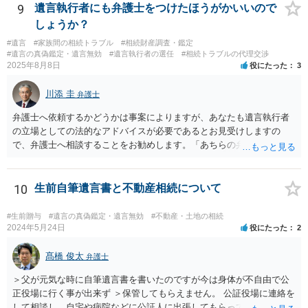
記については、不動産を相続で取得したことを知った日から３年以内
9
遺言執行者にも弁護士をつけたほうがかいいので
に申請する義務があります。一方、遺留分侵害額請求は、相続開始お
しょうか？
よび遺留分を侵害する贈与・遺贈があったことを知った時から１年で
#遺言
#家族間の相続トラブル
#相続財産調査・鑑定
時効にかかります。また、相続開始から１０年が経過すると、認識の
#遺言の真偽鑑定・遺言無効
#遺言執行者の選任
#相続トラブルの代理交渉
有無にかかわらず行使できなくなります。 奥様がご両親の死亡を最近
2025年8月8日
役にたった
3
まで知らなかったのであれば、少なくとも「知った時から１年」の時
効がいつから進むかは慎重に検討する必要があります。ただし、死亡
川添 圭
弁護士
から３年が経過しているとのことですので、早急に戸籍、遺言の有
無、不動産登記、遺産分割協議書の有無を確認した方がよいでしょ
弁護士へ依頼するかどうかは事案によりますが、あなたも遺言執行者
う。特に、お姉様側だけで不動産名義を変更している場合、遺言があ
の立場としての法的なアドバイスが必要であるとお見受けしますの
ったのか、遺産分割協議書が作成されているのか、奥様の署名押印が
で、弁護士へ相談することをお勧めします。「あちらの弁護士」（元
あるのかが重要です。奥様が何も署名していないのであれば、遺留分
嫁と娘の弁護士のことでしょうか）へ聴いても、自分に有利な主張や
以前に、法定相続分や遺産分割未了の問題として整理すべき場合もあ
誘導しかしてこないと思います。
ります。 奥様において戸籍謄本、不動産登記簿、固定資産評価証明
10
生前自筆遺言書と不動産相続について
書、遺言書の有無等を確認し、弁護士に個別に相談した方がよいと思
われます。
#生前贈与
#遺言の真偽鑑定・遺言無効
#不動産・土地の相続
2024年5月24日
役にたった
2
髙橋 俊太
弁護士
＞父が元気な時に自筆遺言書を書いたのですが今は身体が不自由で公
正役場に行く事が出来ず ＞保管してもらえません。 公証役場に連絡を
して相談し、自宅や病院などに公証人に出張してもらって公正証書を