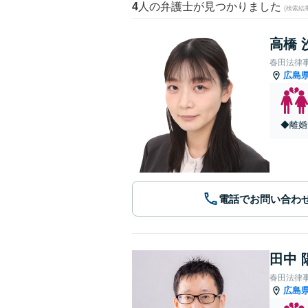
4
人の弁護士が見つかりました
(検索結
高橋 
春田法律
広島
◆離婚
電話でお問い合わ
田中 
春田法律
広島