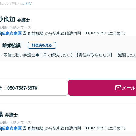
果について詳しくは
こちら
)
沙也加
弁護士
事務所 広島オフィス
県
広島市南区
稲荷町駅
から徒歩2分
営業時間：00:00~23:59（土日祝日）
|
離婚協議
料金表を見る
・不倫に強い弁護士◆【早く解決したい】【責任を取らせたい】【減額した
せ
メール
陽
弁護士
事務所 広島オフィス
県
広島市南区
稲荷町駅
から徒歩2分
営業時間：00:00~23:59（土日祝日）
|