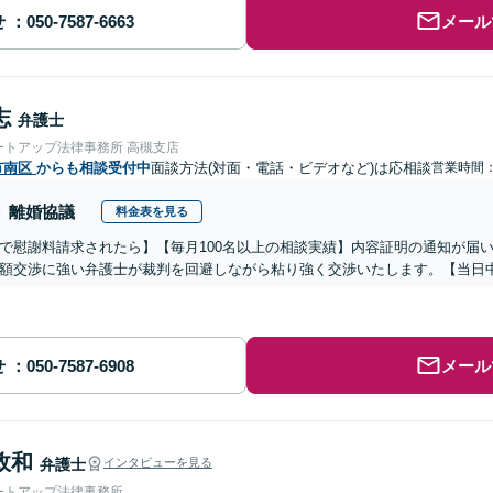
せ
メール
志
弁護士
ートアップ法律事務所 高槻支店
市南区
からも相談受付中
面談方法(対面・電話・ビデオなど)は応相談
営業時間：0
離婚協議
料金表を見る
で慰謝料請求されたら】【毎月100名以上の相談実績】内容証明の通知が届
額交渉に強い弁護士が裁判を回避しながら粘り強く交渉いたします。【当日中
せ
メール
政和
弁護士
インタビューを見る
ートアップ法律事務所