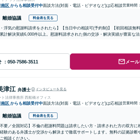
市南区
からも相談受付中
面談方法(対面・電話・ビデオなど)は応相談
営業時間：0
離婚協議
料金表を見る
・浮気の慰謝料請求をされたら】【当日中の相談可(予約制)】【初回相談無料
累計解決実績6,000件以上。慰謝料請求された側の交渉・解決実績が豊富な
せ
メール
美津江
弁護士
インタビューを見る
ート法律事務所 西船橋オフィス
市南区
からも相談受付中
面談方法(対面・電話・ビデオなど)は応相談
営業時間：0
離婚協議
料金表を見る
不要／全国対応】不倫の慰謝料問題は請求したい方・請求された方の双方に
経験のある弁護士が交渉から解決まで徹底サポートします。無料の証拠診断
ご相談ください。