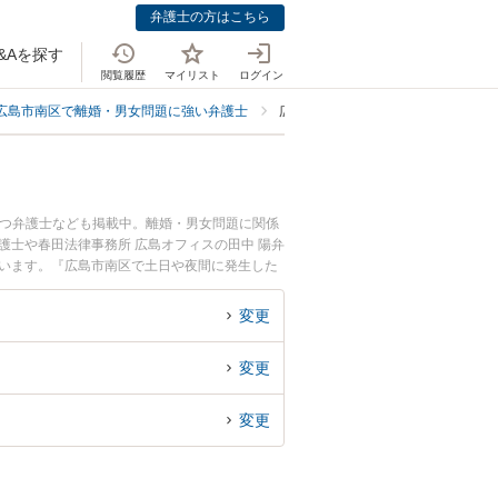
弁護士の方はこちら
&Aを探す
閲覧履歴
マイリスト
ログイン
広島市南区で離婚・男女問題に強い弁護士
広島市南区で離婚協議に強い弁護士
持つ弁護士なども掲載中。離婚・男女問題に関係
護士や春田法律事務所 広島オフィスの田中 陽弁
ています。『広島市南区で土日や夜間に発生した
相談無料で離婚協議を法律相談できる広島市南区
変更
変更
変更