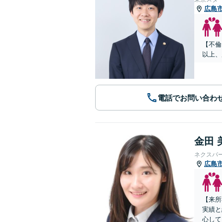
広島
【不倫
以上、
電話でお問い合わ
金田 
ネクスパ
広島
【来所
実績と
心して