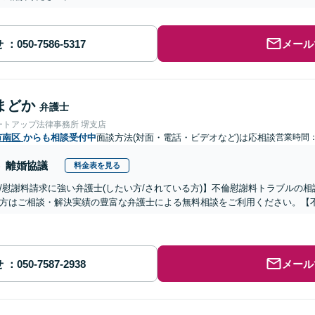
せ
メール
まどか
弁護士
ートアップ法律事務所 堺支店
市南区
からも相談受付中
面談方法(対面・電話・ビデオなど)は応相談
営業時間：0
離婚協議
料金表を見る
/慰謝料請求に強い弁護士(したい方/されている方)】不倫慰謝料トラブルの相
方はご相談・解決実績の豊富な弁護士による無料相談をご利用ください。【
せ
メール