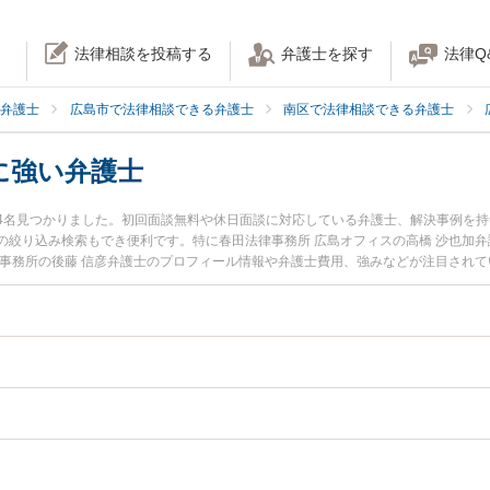
法律相談を投稿する
弁護士を探す
法律Q
弁護士
広島市で法律相談できる弁護士
南区で法律相談できる弁護士
に強い弁護士
4名見つかりました。初回面談無料や休日面談に対応している弁護士、解決事例を
絞り込み検索もでき便利です。特に春田法律事務所 広島オフィスの高橋 沙也加弁
前事務所の後藤 信彦弁護士のプロフィール情報や弁護士費用、強みなどが注目され
たい』『離婚協議のトラブル解決の実績豊富な近くの弁護士を検索したい』『初回
相談者さんにおすすめです。