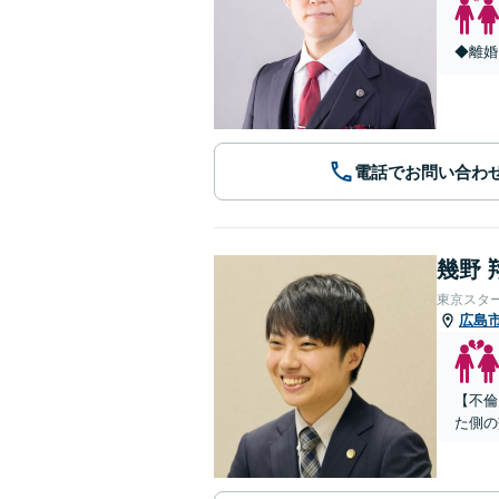
◆離婚
電話でお問い合わ
幾野 
東京スタ
広島
【不倫
た側の