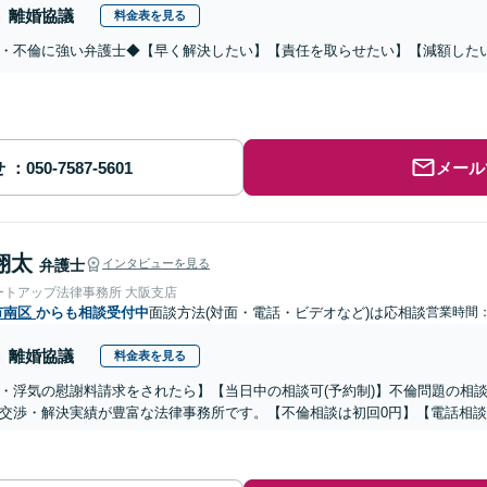
離婚協議
料金表を見る
・不倫に強い弁護士◆【早く解決したい】【責任を取らせたい】【減額した
せ
メール
翔太
弁護士
インタビューを見る
ートアップ法律事務所 大阪支店
市南区
からも相談受付中
面談方法(対面・電話・ビデオなど)は応相談
営業時間：0
離婚協議
料金表を見る
・浮気の慰謝料請求をされたら】【当日中の相談可(予約制)】不倫問題の相談
交渉・解決実績が豊富な法律事務所です。【不倫相談は初回0円】【電話相談