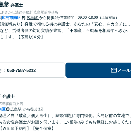
信彦
弁護士
人あさかぜ法律事務所 広島駅前事務所
県
広島市南区
広島駅
から徒歩4分
営業時間：09:00~18:00（土日祝日）
|
談無料あり】身近で頼れる街の弁護士。あなたの「安心」をカタチにし
など、労働者側の対応実績が豊富」「不動産：不動産を相続すべきか、
します」【広島駅４分】
せ
メール
香
弁護士
広島駅南口支店
南区
広島駅
から徒歩3分
整理／自己破産／個人再生）、離婚問題に専門特化。広島駅前の立地で
ある女性弁護士がお話を伺います。ご相談のみでもお気軽にお越しくだ
【ＷＥＢ予約可】【完全個室】