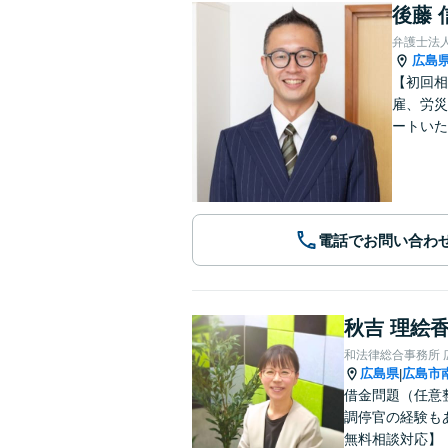
後藤 
弁護士法
広島
【初回相
雇、労災
ートいた
電話でお問い合わ
秋吉 理絵
和法律総合事務所 
広島県
広島市
|
借金問題（任意
調停官の経験も
無料相談対応】