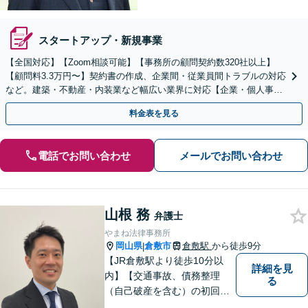
スタートアップ・新規事業
【全国対応】【Zoom相談可能】【事務所の顧問契約数320社以上】
【顧問料3.3万円〜】契約書の作成、企業間・従業員間トラブルの対応
など。建築・不動産・内装業など幅広い業界に対応【企業・個人事業
主の方初回面談無料】
料金表を見る
電話でお問い合わせ
メールでお問い合わせ
山根 務
弁護士
やまね法律事務所
岡山県
倉敷市
倉敷駅
から徒歩9分
|
【JR倉敷駅より徒歩10分以
詳細を見
内】【交通事故、債務整理
る
（自己破産を含む）の初回相
談６０分無料】