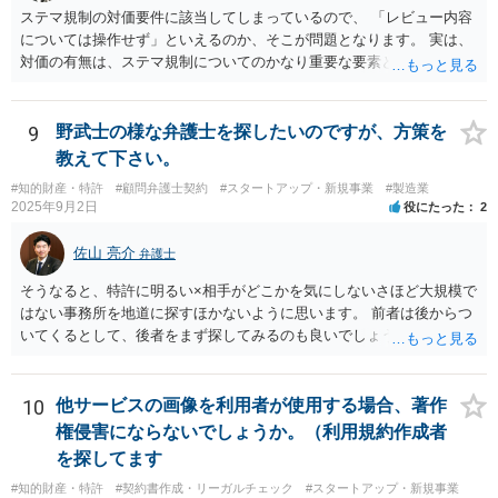
ステマ規制の対価要件に該当してしまっているので、 「レビュー内容
については操作せず」といえるのか、そこが問題となります。 実は、
対価の有無は、ステマ規制についてのかなり重要な要素となります。
近時ステマ規制で初の行政処分を受けたケースは、高評価を付けるこ
とを条件に割り引くサービスを提供していたケースですが、 明示的に
高評価と指示していなくても、全件報酬を支払うことを約してレビュ
9
野武士の様な弁護士を探したいのですが、方策を
ーをさせるということになれば、結局はそれはレビュー内容について
教えて下さい。
事業者が関与していると評価され「事業者による表示（広告）」と判
#知的財産・特許
#顧問弁護士契約
#スタートアップ・新規事業
#製造業
断される余地は残るといえるでしょう。 あくまで、自身の嗜好に基づ
2025年9月2日
役にたった
2
く、自主的なレビューでなければステマ規制にひっかかる可能性があ
るのです。 ※消費者庁のステマ規制の運用ガイドラインであるhttps://
佐山 亮介
弁護士
www.caa.go.jp/policies/policy/representation/fair_labeling/guideline/ass
ets/representation_cms216_230328_03.pdf の５頁（イ）、２（１）参
そうなると、特許に明るい×相手がどこかを気にしないさほど大規模で
照
はない事務所を地道に探すほかないように思います。 前者は後からつ
いてくるとして、後者をまず探してみるのも良いでしょう。
10
他サービスの画像を利用者が使用する場合、著作
権侵害にならないでしょうか。（利用規約作成者
を探してます
#知的財産・特許
#契約書作成・リーガルチェック
#スタートアップ・新規事業