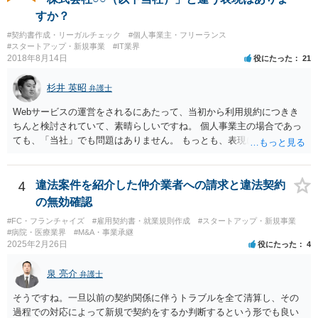
で、商標権者の預かり知らないところで、販売した商品から別の商品
すか？
（コピー品やリメイク品）が作りだされてしまうと、その商品が仮に
#契約書作成・リーガルチェック
#個人事業主・フリーランス
酷い品質であれば、商標権者のブランドイメージが傷ついてしまいま
#スタートアップ・新規事業
#IT業界
すし、その証商標権者にクレームが来てしまいますので、商標権を侵
2018年8月14日
役にたった
21
害します。その商品が流通すれば商標権（ロゴマーク等）に対する一
般消費者の信頼も害することになります。また、本来商標権者に入る
杉井 英昭
弁護士
べき利益が入らないことになります。 修理だけではそのような問題は
生じません。
Webサービスの運営をされるにあたって、当初から利用規約につきき
ちんと検討されていて、素晴らしいですね。 個人事業主の場合であっ
ても、「当社」でも問題はありません。 もっとも、表現に違和感があ
るというのであれば、屋号を使うとよいでしょう。 例えば、田中一郎
さんが「ABCウェブサービス」の屋号で事業を運営する際には、「当
社」の代わりに「ABCウェブサービス」とか「ABCWS」を使う等で
4
違法案件を紹介した仲介業者への請求と違法契約
す。
の無効確認
#FC・フランチャイズ
#雇用契約書・就業規則作成
#スタートアップ・新規事業
#病院・医療業界
#M&A・事業承継
2025年2月26日
役にたった
4
泉 亮介
弁護士
そうですね。一旦以前の契約関係に伴うトラブルを全て清算し、その
過程での対応によって新規で契約をするか判断するという形でも良い