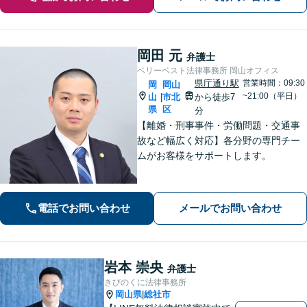
岡田 元
弁護士
ベリーベスト法律事務所 岡山オフィス
県庁通り駅
営業時間：09:30
岡
岡山
~21:00（平日）
山
市北
から徒歩7
|
県
区
分
【離婚・刑事事件・労働問題・交通事
故など幅広く対応】各分野の専門チー
ムがお客様をサポートします。
電話でお問い合わせ
メールでお問い合わせ
岩本 崇央
弁護士
きびのくに法律事務所
岡山県
総社市
|