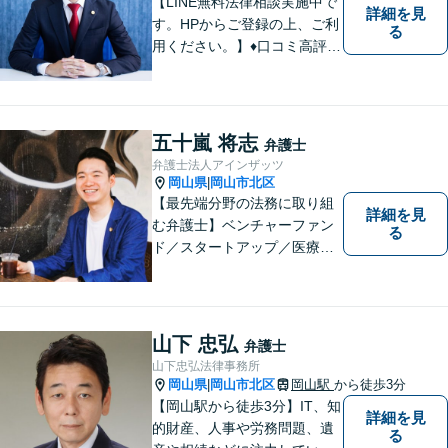
【LINE無料法律相談実施中で
詳細を見
す。HPからご登録の上、ご利
る
用ください。】♦口コミ高評価
多数有♦丁寧にお話をお伺いし
ます♦ご相談者・依頼者様の最
大の理解者として活動いたし
ます。【完全個室】【初回３
五十嵐 将志
弁護士
０分無料面談】
弁護士法人アインザッツ
岡山県
岡山市北区
|
【最先端分野の法務に取り組
詳細を見
む弁護士】ベンチャーファン
る
ド／スタートアップ／医療介
護／リーガルテックetc...移り
変わる時代のニーズに応えら
れるよう、専門性の高い分野
に積極的に取り組みます。少
山下 忠弘
弁護士
数の案件に集中し、「迅速対
山下忠弘法律事務所
応」を実現します！
岡山県
岡山市北区
岡山駅
から徒歩3分
|
【岡山駅から徒歩3分】IT、知
詳細を見
的財産、人事や労務問題、遺
る