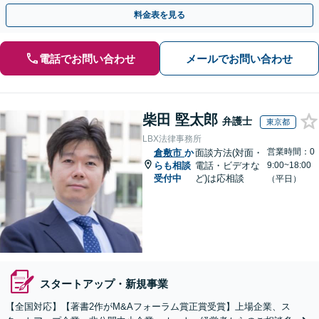
式の相続／誹謗中傷対策／不動産問題まで幅広く対応！
料金表を見る
電話でお問い合わせ
メールでお問い合わせ
柴田 堅太郎
弁護士
東京都
LBX法律事務所
営業時間：0
倉敷市
か
面談方法(対面・
らも相談
電話・ビデオな
9:00~18:00
受付中
ど)は応相談
（平日）
スタートアップ・新規事業
【全国対応】【著書2作がM&Aフォーラム賞正賞受賞】上場企業、ス