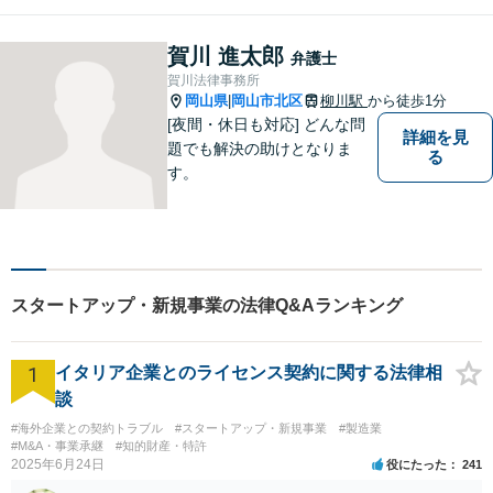
ます。トラブルに巻き込まれ
ている皆さまの現状を良い方
賀川 進太郎
弁護士
向に変化させることができる
賀川法律事務所
ように全力を尽くします。
岡山県
岡山市北区
柳川駅
から徒歩1分
|
[夜間・休日も対応] どんな問
詳細を見
題でも解決の助けとなりま
る
す。
スタートアップ・新規事業の法律Q&Aランキング
1
イタリア企業とのライセンス契約に関する法律相
談
#海外企業との契約トラブル
#スタートアップ・新規事業
#製造業
#M&A・事業承継
#知的財産・特許
2025年6月24日
役にたった
241