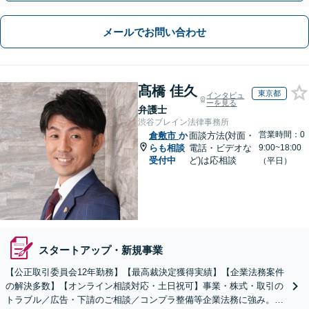
メールでお問い合わせ
髙橋 佳久
東京都
インタビュ
ーを見る
弁護士
渋谷ブレイン法律事務所
営業時間：0
倉敷市
か
面談方法(対面・
らも相談
電話・ビデオな
9:00~18:00
受付中
ど)は応相談
（平日）
スタートアップ・新規事業
【公正取引委員会12年勤務】【最高裁決定獲得実績】【企業法務案件
の解決多数】【オンライン相談対応・土日祝可】事業・株式・取引の
トラブル／広告・下請のご相談／コンプラ整備等企業法務に強み。株