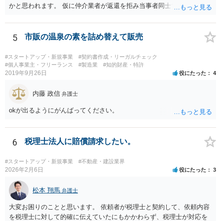
かと思われます。 仮に仲介業者が返還を拒み当事者同士での解決が困
難となった場合は個別に弁護士に相談されると良いでしょう。
5
市販の温泉の素を詰め替えて販売
#スタートアップ・新規事業
#契約書作成・リーガルチェック
#個人事業主・フリーランス
#製造業
#知的財産・特許
2019年9月26日
役にたった
4
内藤 政信
弁護士
okが出るようにがんばってください。
6
税理士法人に賠償請求したい。
#スタートアップ・新規事業
#不動産・建設業界
2026年2月6日
役にたった
3
松本 翔馬
弁護士
大変お困りのことと思います。 依頼者が税理士と契約して、依頼内容
を税理士に対して的確に伝えていたにもかかわらず、税理士が対応を