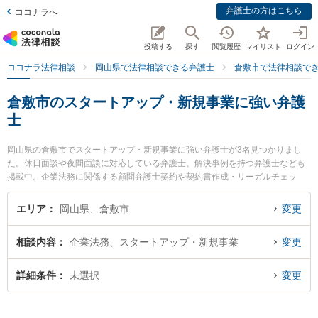
弁護士の方はこちら
ココナラへ
投稿する
探す
閲覧履歴
マイリスト
ログイン
ココナラ法律相談
岡山県で法律相談できる弁護士
倉敷市で法律相談で
倉敷市のスタートアップ・新規事業に強い弁護
士
岡山県の倉敷市でスタートアップ・新規事業に強い弁護士が3名見つかりまし
た。休日面談や夜間面談に対応している弁護士、解決事例を持つ弁護士なども
掲載中。企業法務に関係する顧問弁護士契約や契約書作成・リーガルチェッ
ク、雇用契約書・就業規則作成等の細かな分野での絞り込み検索もでき便利で
す。特に弁護士法人VIA支所倉敷みらい法律事務所の岡部 宗茂弁護士ややまね
エリア
岡山県、倉敷市
変更
法律事務所の山根 務弁護士、森下総合法律事務所の千葉 隆志弁護士のプロフィ
ール情報や弁護士費用、強みなどが注目されています。『倉敷市で土日や夜間
相談内容
企業法務、スタートアップ・新規事業
変更
に発生したスタートアップ・新規事業のトラブルを今すぐに弁護士に相談した
い』『スタートアップ・新規事業のトラブル解決の実績豊富な近くの弁護士を
検索したい』『初回相談無料でスタートアップ・新規事業を法律相談できる倉
詳細条件
未選択
変更
敷市内の弁護士に相談予約したい』などでお困りの相談者さんにおすすめで
す。