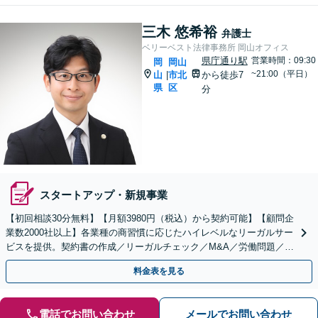
三木 悠希裕
弁護士
ベリーベスト法律事務所 岡山オフィス
県庁通り駅
営業時間：09:30
岡
岡山
~21:00（平日）
山
市北
から徒歩7
|
県
区
分
スタートアップ・新規事業
【初回相談30分無料】【月額3980円（税込）から契約可能】【顧問企
業数2000社以上】各業種の商習慣に応じたハイレベルなリーガルサー
ビスを提供。契約書の作成／リーガルチェック／M&A／労働問題／知
的財産等、お任せください【他士業連携可能】
料金表を見る
電話でお問い合わせ
メールでお問い合わせ