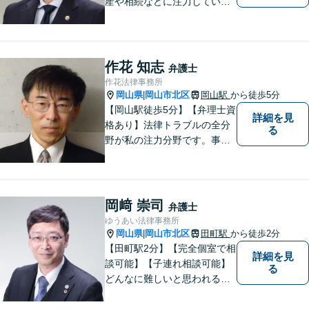
産や相続などに注力していま
す。「弁護士に相談するか迷
っている」という悩みをお持
ちの方は、どうぞお気軽にご
相談ください。依頼者さまの
作花 知志
弁護士
サポートができるよう努めて
作花法律事務所
まいります。
岡山県
岡山市北区
岡山駅
から徒歩5分
|
【岡山駅徒歩5分】【弁理士資
詳細を見
格あり】法律トラブルの全分
る
野が私の注力分野です。事務
所の理念は、ご相談の後には
心の中に花が咲いたようにな
っていただけること。【法テ
ラス対応】【後払い対応】
岡﨑 崇司
弁護士
【日弁連国際人権問題委員会
ゆうあい法律事務所
所属】お困りの方は、お気軽
岡山県
岡山市北区
田町駅
から徒歩2分
|
にご相談下さい。
【田町駅2分】【完全個室で相
詳細を見
談可能】【子連れ相談可能】
る
どんなに難しいと思われる案
件でも、あきらめずに解決策
を探していきたいと考えてい