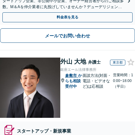
タートアップ企業、非公開中小企業、オーナー経営者からのご相談多
数。M＆Aを仲介業者に丸投げしていませんか？デューデリジェンス
や契約書作成・交渉はお任せください【初回無料】
料金表を見る
メールでお問い合わせ
外山 大地
弁護士
東京都
銀座エール法律事務所
営業時間：1
倉敷市
か
面談方法(対面・
らも相談
電話・ビデオな
0:00~18:00
受付中
ど)は応相談
（平日）
スタートアップ・新規事業