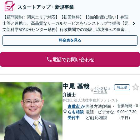
スタートアップ・新規事業
【顧問契約：関東エリア対応】【初回無料】【知的財産に強い】弁理
士等と連携し、高品質なリーガルサービスをワンストップで提供【元
文部科学省ADRセンター勤務】行政機関での経験、環境法への豊富な
知識を活かし、事業者さまの抱える問題を解決へ導きます
料金表を見る
電話でお問い合わせ
中尾 基哉
埼玉県
インタビュ
ーを見る
弁護士
弁護士法人法律事務所フォレスト
営業時間：0
倉敷市
か
面談方法(対面・
らも相談
電話・ビデオな
9:00~17:30
受付中
ど)は応相談
（平日）