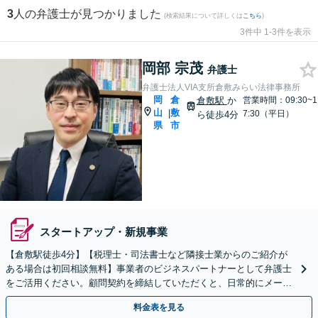
3
人の弁護士が見つかりました
(検索結果について詳しくは
こちら
)
3件中 1-3件を表示
岡部 宗茂
弁護士
弁護士法人VIA支所倉敷みらい法律事務所
岡
倉
倉敷駅
か
営業時間：09:30~1
山
敷
|
7:30（平日）
ら徒歩4分
県
市
スタートアップ・新規事業
【倉敷駅徒歩4分】【税理士・司法書士など隣接士業からのご紹介が
ある場合は初回相談無料】事業者のビジネスパートナーとして弁護士
をご活用ください。顧問契約を締結していただくと、日常的にメール
やお電話でのご相談も可能です。
料金表を見る