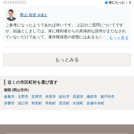
2019年8月6日
役にたった
5
青山 知史
弁護士
ご参考になったようであれば幸いです。 上記のご質問についてです
が、結論としましては、単に権利者からの具体的な請求がまだなされ
ていないだけであって、著作権侵害の状態にはあるものと思慮いたし
ます。 例えば、大手のECサイトの規約を見ますと、各投稿者によるコ
ンテンツの投稿については、適法か否かも含め、投稿者で自己責任で
行うものとし、サイトとしては責任を持たない旨の規定がなされてい
もっとみる
ることがあります。 利用者も多いため、サイトとして投稿画像等のチ
ェックは行えないことから、自己責任で判断して行動するように求め
た規定と思慮いたします。 この結果、画像投稿の時点では、サイトに
おいて事前チェックがなされるわけではないため、著作権侵害となる
近くの市区町村を選び直す
ような画像もそのまま投稿されてしまい、結果として、権利者から削
南部 (岡山市外)
除や損害賠償等の請求がなされるまで、事実上、その投稿状態が残っ
たままになっているものと思われます。 こうした無断転載の件数は多
倉敷市
玉野市
笠岡市
井原市
総社市
高梁市
備前市
瀬戸内市
く、また、本人の特定にも時間や費用がかかることから、全ての無断
赤磐市
浅口市
和気町
早島町
里庄町
矢掛町
吉備中央町
転載に対しては、権利者が対応できていないという実情があるものと
思われます。 もっとも、著作権者として承諾をしているのでない限
り、請求が現時点でないとしても、著作権侵害となることに変わりは
ありません。 そのため、著作権者が、本人の特定や具体的な請求に動
いてきた場合には、こうした無断転載をしていると、権利侵害の責任