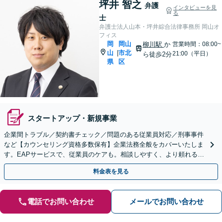
坪井 智之
弁護
インタビューを見
る
士
弁護士法人山本・坪井綜合法律事務所 岡山オ
フィス
岡
岡山
柳川駅
か
営業時間：08:00~
山
市北
|
21:00（平日）
ら徒歩2分
県
区
スタートアップ・新規事業
企業間トラブル／契約書チェック／問題のある従業員対応／刑事事件
など【カウンセリング資格多数保有】企業法務全般をカバーいたしま
す。EAPサービスで、従業員のケアも。相談しやすく、より頼れる存
在に！メンタルヘルスのご相談も可能【初回相談無料】
料金表を見る
電話でお問い合わせ
メールでお問い合わせ