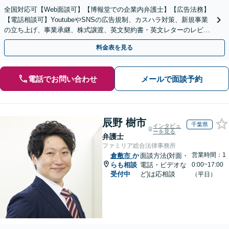
全国対応可【Web面談可】【博報堂での企業内弁護士】【広告法務】
【電話相談可】YoutubeやSNSの広告規制、カスハラ対策、新規事業
の立ち上げ、事業承継、株式譲渡、英文契約書・英文レターのレビュ
ー・ドラフトなどに対応。
料金表を見る
電話でお問い合わせ
メールで面談予約
辰野 樹市
千葉県
インタビュ
ーを見る
弁護士
ファミリア総合法律事務所
営業時間：1
倉敷市
か
面談方法(対面・
らも相談
電話・ビデオな
0:00~17:00
受付中
ど)は応相談
（平日）