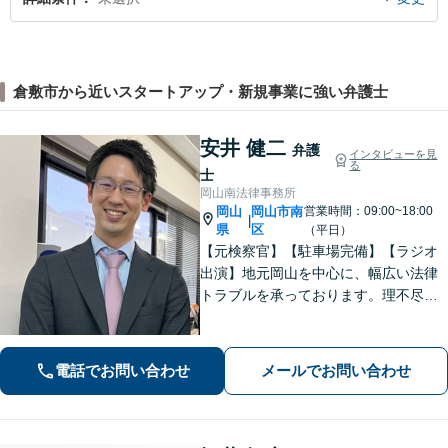
倉敷市から近いスタートアップ・新規事業に強い弁護士
安井 健二
弁護
インタビューを見
る
士
岡山南法律事務所
岡山
岡山市南
営業時間：09:00~18:00
|
県
区
（平日）
【元検察官】【駐車場完備】【ラジオ
出演】地元岡山を中心に、幅広い法律
トラブルを承っております。理不尽な
思いをされている方が「明るい未来」
を歩んでいけるよう、親切丁寧にサポ
ートいたします。お困りの方はお早め
電話でお問い合わせ
メールでお問い合わせ
にご相談ください【WEB面談｜夜間面
談可】