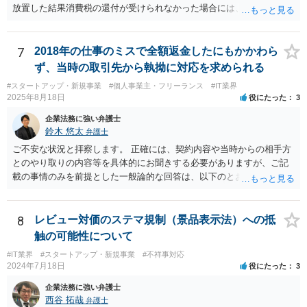
放置した結果消費税の還付が受けられなかった場合には、賠償請求で
きる余地があります。 本件では、 ①過誤があった業務が契約範囲内で
あるか否かという問題 ②税理士本人が税務業務をしていなかったとい
う税理士職務の妥当性の問題 ③クライアントが誤って簡易課税届出書
7
2018年の仕事のミスで全額返金したにもかかわら
を提出していたところ、税理士が課税方式の確認をしなかった問題 と
ず、当時の取引先から執拗に対応を求められる
いう課題があります。 ①については、 税理士が責任を持つのは契約に
#スタートアップ・新規事業
#個人事業主・フリーランス
#IT業界
明記された委任事務に限定されるのが原則です。 サービスとして委任
2025年8月18日
役にたった
3
事務外の税務相談に応じた結果、その責任を負う場合もゼロではあり
ませんが、責任追及するハードルはかなり上がります。 ②について
企業法務に強い弁護士
は、 実際上、税理士事務所では事務員が顧客対応することが多いと聞
鈴木 悠太
弁護士
きます。 そのため、メールに税理士が参加していないことや直接面談
ご不安な状況と拝察します。 正確には、契約内容や当時からの相手方
していないことをもって賠償請求の理由とすることは現実問題として
とのやり取りの内容等を具体的にお聞きする必要がありますが、ご記
は難しい可能性があります。 ③については、 税理士が、契約上の委任
載の事情のみを前提とした一般論的な回答は、以下のとおりです。 ①
事務外の税務相談をサービスで実施していた場合は、税理士側から積
相手方が主張し得た損害賠償請求権は、すでに消滅時効（2020年改正
極的に課税方式を確認しなければならないという程度の注意義務は認
前の商事消滅時効、不法行為消滅時効）にかかっている可能性が高い
められにくいのではないかと思います。 もっとも、顧問契約締結当初
です。 ②相手方の報告要求については、法的には従う義務はないでし
8
レビュー対価のステマ規制（景品表示法）への抵
から本件法人設立の相談についても依頼しており委任事務に含まれて
ょう。 ③すでに対応は完了しており、もし相手方から今後具体的な法
触の可能性について
いたと主張できる事情がある場合には、上記より幾分有利に進められ
的請求ないし措置がなされれば改めて検討するという方針でもよいよ
るかと思います。 より詳細な検討は、個別に法律事務所に問い合わせ
#IT業界
#スタートアップ・新規事業
#不祥事対応
うに思われます。
2024年7月18日
役にたった
3
て法律相談されるとよいでしょう。
企業法務に強い弁護士
西谷 拓哉
弁護士