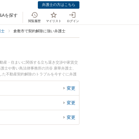
弁護士の方はこちら
&Aを探す
閲覧履歴
マイリスト
ログイン
護士
倉敷市で契約解除に強い弁護士
不動産・住まいに関係する立ち退き交渉や家賃交
弁護士や青い鳥法律事務所の渋谷 康華弁護士、
した不動産契約解除のトラブルを今すぐに弁護
法律相談できる倉敷市内の弁護士に相談予約した
変更
変更
変更