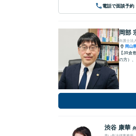
電話で面談予約
岡部 
弁護士法人
岡山
【JR倉
の方）、
渋谷 康華
青い鳥法律事務所