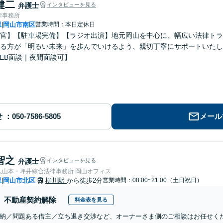
健二
弁護士
インタビューを見る
律事務所
県
岡山市南区
営業時間：本日定休日
|
官】【駐車場完備】【ラジオ出演】地元岡山を中心に、幅広い法律トラ
る方が「明るい未来」を歩んでいけるよう、親切丁寧にサポートいたし
EB面談｜夜間面談可】
せ
メール
智之
弁護士
インタビューを見る
人山本・坪井綜合法律事務所 岡山オフィス
県
岡山市北区
柳川駅
から徒歩2分
営業時間：08:00~21:00（土日祝日）
|
不動産契約解除
料金表を見る
納／問題ある借主／立ち退き交渉など、オーナーさま側のご相談はお任せく