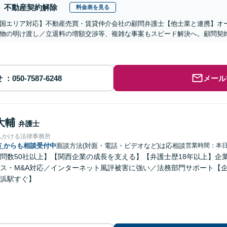
不動産契約解除
料金表を見る
国エリア対応】不動産売買・賃貸仲介会社の顧問弁護士【他士業と連携】オ
物の明け渡し／立退料の増額交渉等、複雑な事案もスピード解決へ。顧問契
せ
メール
大輔
弁護士
人かける法律事務所
市
からも相談受付中
面談方法(対面・電話・ビデオなど)は応相談
営業時間：本
問数50社以上】【関西企業の成長を支える】【弁護士歴18年以上】企
ス・M&A対応／インターネット風評被害に強い／法務部門サポート【
浜駅すぐ】