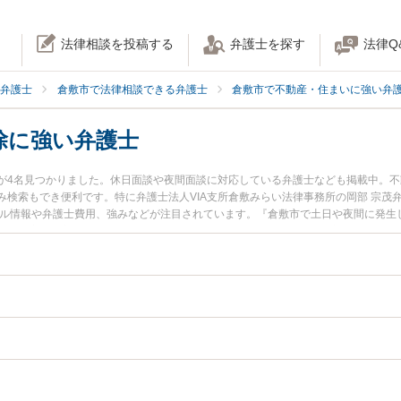
法律相談を投稿する
弁護士を探す
法律Q
弁護士
倉敷市で法律相談できる弁護士
倉敷市で不動産・住まいに強い弁
除に強い弁護士
が4名見つかりました。休日面談や夜間面談に対応している弁護士なども掲載中。
検索もでき便利です。特に弁護士法人VIA支所倉敷みらい法律事務所の岡部 宗茂
ール情報や弁護士費用、強みなどが注目されています。『倉敷市で土日や夜間に発生
解決の実績豊富な近くの弁護士を検索したい』『初回相談無料で不動産契約解除を
。