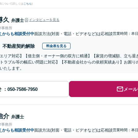
果について詳しくは
こちら
)
尊久
弁護士
インタビューを見る
律事務所
市
からも相談受付中
面談方法(対面・電話・ビデオなど)は応相談
営業時間：本
不動産契約解除
料金表を見る
エリア対応】【借主側・オーナー側の双方に精通】【家賃の増減額、立ち退
トラブル等の幅広い問題に対応】【不動産会社からの依頼実績あり】お困り
いたします。
せ
メール
信介
弁護士
律事務所
市
からも相談受付中
面談方法(対面・電話・ビデオなど)は応相談
営業時間：本