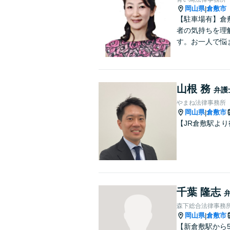
岡山県
倉敷市
|
【駐車場有】倉
者の気持ちを理
す。お一人で悩
山根 務
弁護
やまね法律事務所
岡山県
倉敷市
|
【JR倉敷駅よ
千葉 隆志
森下総合法律事務
岡山県
倉敷市
|
【新倉敷駅から