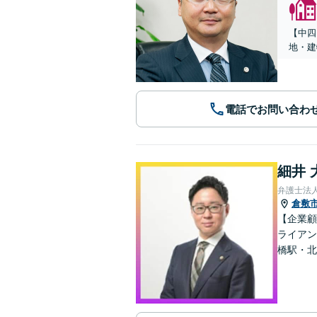
【中四
地・建
電話でお問い合わ
細井 
弁護士法
倉敷
【企業顧
ライアン
橋駅・北