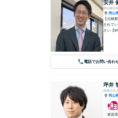
安井 
岡山南法
岡山
【元検察
されてい
さい【W
電話でお問い合わ
坪井 
弁護士法
岡山
家賃滞