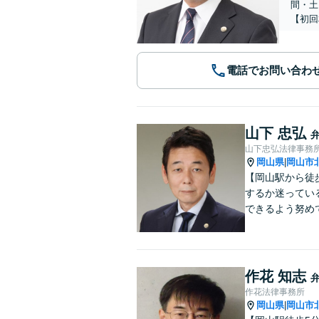
間・土
【初回
電話でお問い合わ
山下 忠弘
山下忠弘法律事務
岡山県
岡山市
|
【岡山駅から徒
するか迷ってい
できるよう努め
作花 知志
作花法律事務所
岡山県
岡山市
|