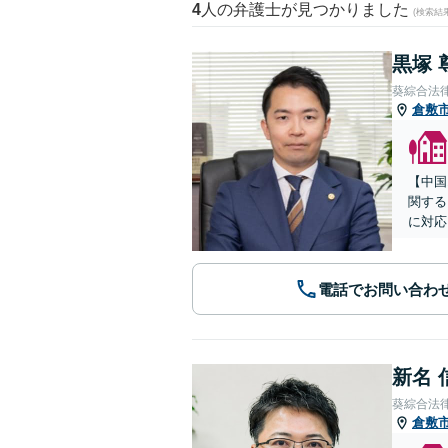
4
人の弁護士が見つかりました
(検索結
黒塚 
葵綜合法
倉敷
【中国
関する
に対応
電話でお問い合わ
新名 
葵綜合法
倉敷