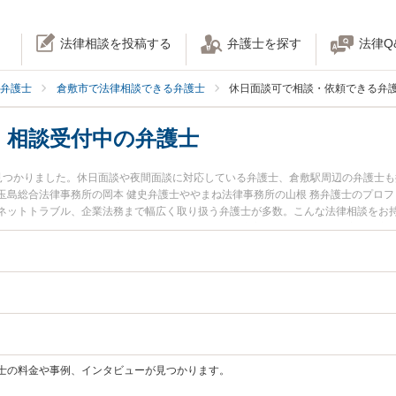
法律相談を投稿する
弁護士を探す
法律Q
弁護士
倉敷市で法律相談できる弁護士
休日面談可で相談・依頼できる弁護
】相談受付中の弁護士
見つかりました。休日面談や夜間面談に対応している弁護士、倉敷駅周辺の弁護士
玉島総合法律事務所の岡本 健史弁護士ややまね法律事務所の山根 務弁護士のプロ
ネットトラブル、企業法務まで幅広く取り扱う弁護士が多数。こんな法律相談をお
弁護士に相談したい』『交通事故の過失割合や後遺障害のトラブル解決の実績豊富
の弁護士に相談予約したい』などでお困りの相談者さんにおすすめです。
士の料金や事例、インタビューが見つかります。