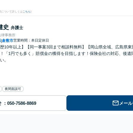
果について詳しくは
こちら
)
健史
弁護士
法律事務所
県
倉敷市
営業時間：本日定休日
|
歴10年以上】【同一事案3回まで相談料無料】【岡山県全域、広島県
！「1円でも多く」賠償金の獲得を目指します！保険会社の対応、後遺
い。
夜間面談可
せ
メール