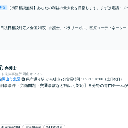
【初回相談無料】あなたの利益の最大化を目指します。まずは電話・メ
表有
「離婚を希望している」「離婚を切り出された」「不貞の慰謝料請求を
ナブルな料金設定】
土日祝日相談対応／全国対応】弁護士、パラリーガル、医療コーディネーター
あなたを徹底サポート！【相談料：初回無料※1】不利益な話し合いが進む前
元
弁護士
スト法律事務所 岡山オフィス
県
岡山市北区
県庁通り駅
から徒歩7分
営業時間：09:30~18:00（土日祝日）
|
刑事事件・労働問題・交通事故など幅広く対応】各分野の専門チームが
初回面談無料
電話相談可
WEB面談可