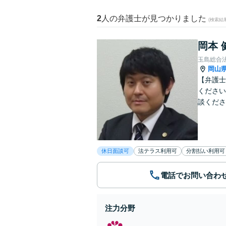
2
人の弁護士が見つかりました
(検索結
岡本 
玉島総合
岡山
【弁護士
ください
談くださ
休日面談可
法テラス利用可
分割払い利用可
電話でお問い合わ
注力分野