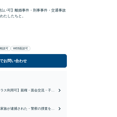
払い可】離婚事件・刑事事件・交通事故
わたしたちと。
相談可
WEB面談可
でお問い合わせ
テラス利用可】親権・面会交流・子の
りサポートします。より良い人生の再
】家族が逮捕された・警察の捜査を受
放に努めます。精神面のケアも重視