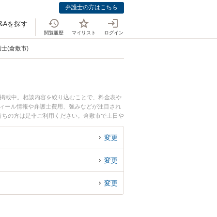
弁護士の方はこちら
&Aを探す
閲覧履歴
マイリスト
ログイン
士(倉敷市)
も掲載中。相談内容を絞り込むことで、料金表や
フィール情報や弁護士費用、強みなどが注目され
持ちの方は是非ご利用ください。倉敷市で土日や
な近くの弁護士を検索したい』『初回相談無料で
変更
変更
変更