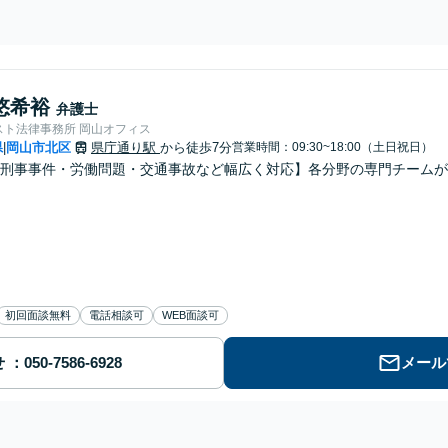
、少年事件にも力を入れています。
悠希裕
弁護士
スト法律事務所 岡山オフィス
県
岡山市北区
県庁通り駅
から徒歩7分
営業時間：09:30~18:00（土日祝日）
|
刑事事件・労働問題・交通事故など幅広く対応】各分野の専門チームが
初回面談無料
電話相談可
WEB面談可
せ
メール