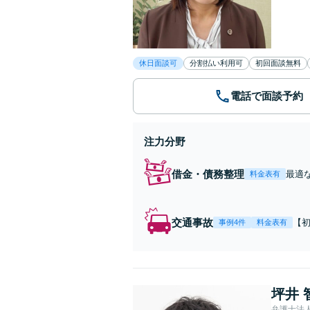
休日面談可
分割払い利用可
初回面談無料
電話で面談予約
注力分野
借金・債務整理
最適
料金表有
意整
交通事故
【
事例4件
料金表有
き
分
坪井 
弁護士法