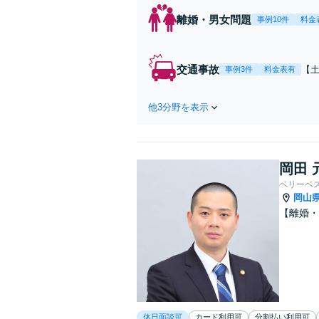
離婚・男女問題
事例10件
料金
交通事故
【
事例3件
料金表有
が
他3分野を表示
岡田 
ベリーベ
岡山
【離婚・
休日面談可
カード利用可
分割払い利用可