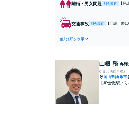
離婚・男女問題
【弁
料金表有
相談
交通事故
【弁護士歴1
料金表有
不満や不安が
他1分野を表示
山根 務
弁護
やまね法律事務所
岡山県
倉敷市
|
【JR倉敷駅よ