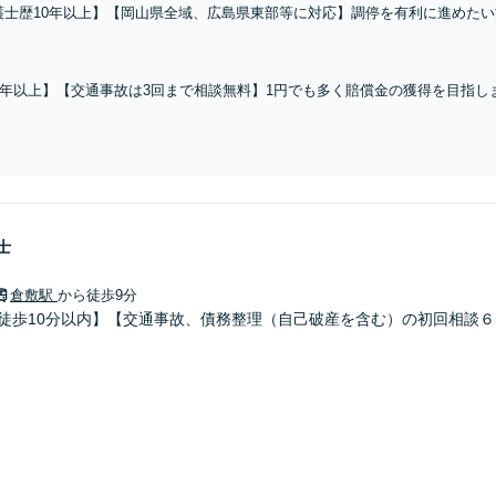
護士歴10年以上】【岡山県全域、広島県東部等に対応】調停を有利に進めたい
ください！豊富な経験から解決策を提示します【土日祝日・夜間対応可】【後
0年以上】【交通事故は3回まで相談無料】1円でも多く賠償金の獲得を目指
ある方、相談ください。医師とも連携し有利な交渉へ【岡山県全域、広島県
士
倉敷駅
から徒歩9分
り徒歩10分以内】【交通事故、債務整理（自己破産を含む）の初回相談