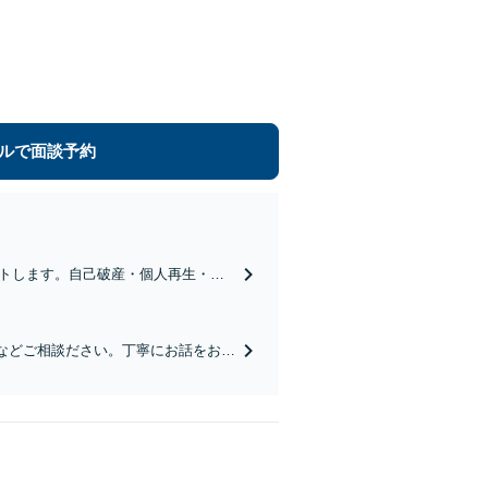
ルで面談予約
トします。自己破産・個人再生・任
などご相談ださい。丁寧にお話をお聞
さい【休日相談可能】【岡山駅10