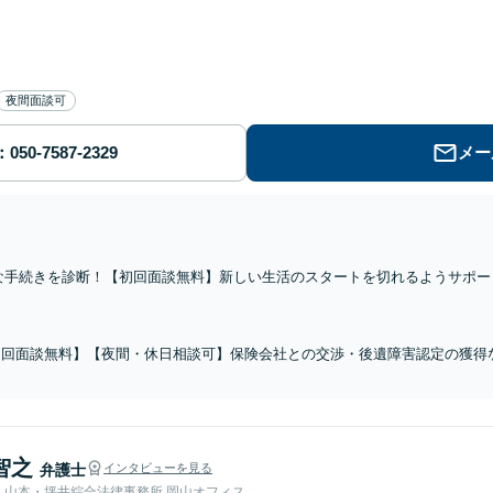
夜間面談可
メー
な手続きを診断！【初回面談無料】新しい生活のスタートを切れるようサポー
理に対応【岡山駅10分】休日・夜間の面談OK
初回面談無料】【夜間・休日相談可】保険会社との交渉・後遺障害認定の獲得
し、納得できる解決を目指します。交通事故に遭われた際はお早めにご相談くだ
】
智之
弁護士
インタビューを見る
人山本・坪井綜合法律事務所 岡山オフィス