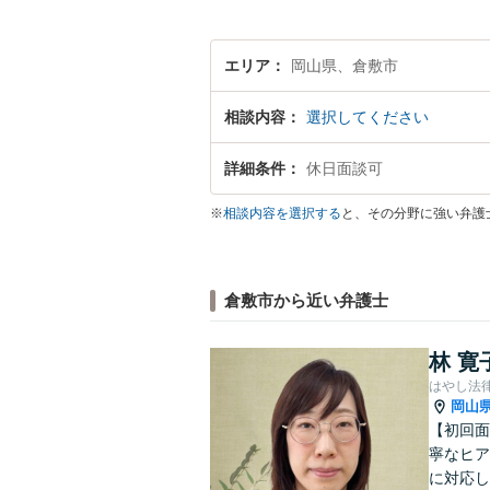
エリア
岡山県、倉敷市
相談内容
選択してください
詳細条件
休日面談可
※
相談内容を選択する
と、その分野に強い弁護
倉敷市から近い弁護士
林 寛
はやし法
岡山
【初回面
寧なヒア
に対応し