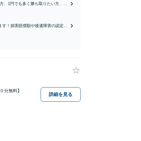
方、1円でも多く勝ち取りたい方、ご
払い、分割払い応相談】
します！損害賠償額や後遺障害の認定に
東部等に対応】
６０分無料】
詳細を見る