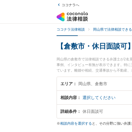
ココナラへ
ココナラ法律相談
岡山県で法律相談できる
【倉敷市・休日面談可
岡山県の倉敷市で法律相談できる弁護士が2名
事例、インタビュー有無が表示できます。特に
ています。離婚や相続、交通事故から不動産、
夜間に発生した不倫慰謝料トラブルを今すぐに
自己破産や債務整理を法律相談できる倉敷市内
エリア
岡山県、倉敷市
相談内容
選択してください
詳細条件
休日面談可
※
相談内容を選択する
と、その分野に強い弁護