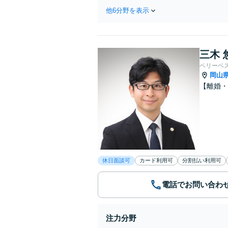
し
他6分野を表示
三木 
ベリーベ
岡山
【離婚・
休日面談可
カード利用可
分割払い利用可
電話でお問い合わ
注力分野