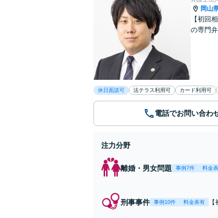
岡山
【初回相
の専門弁
休日面談可
法テラス利用可
カード利用可
電話でお問い合わ
注力分野
離婚・男女問題
事例7件
料金
刑事事件
【
事例10件
料金表有
け