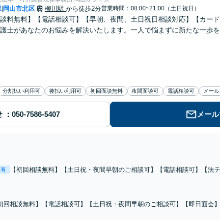
県
岡山市北区
柳川駅
から徒歩2分
営業時間：08:00~21:00（土日祝日）
|
談料無料】【電話相談可】【早朝、夜間、土日祝日相談対応】【カード
護士があなたのお悩みを解決いたします。一人で悩まずに新たな一歩を
分割払い利用可
後払い利用可
初回面談無料
夜間面談可
電話相談可
メール
せ
メール
【初回相談無料】【土日祝・夜間早朝のご相談可】【電話相談可】【法
表有
引渡し・養育費・財産分与・慰謝料をはじめ、お気持ちの面でもしっか
スタートに向けて、一緒に歩みだしましょう。
初回相談無料】【電話相談可】【土日祝・夜間早朝のご相談可】【即日面会
た場合、一分一秒でも早くご連絡を！迅速な接見・示談により身柄の早期解