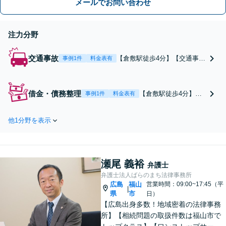
メールでお問い合わせ
無料です。
注力分野
交通事故
【倉敷駅徒歩4分】【交通事故
事例1件
料金表有
（人身）の初回相談無料】そ
の示談案は本当に適正です
か？交通事故の賠償金で相手
借金・債務整理
【倉敷駅徒歩4分】
事例1件
料金表有
方保険会社と示談交渉される
【債務整理（過払い金
方は、保険会社と合意する前
請求・任意整理・個人
に、一度、弁護士へご相談く
他1分野を表示
再生・自己破産の初回
ださい。
相談無料】任意整理・
個人再生・自己破産・
消滅時効援用・過払い
瀬尾 義裕
金請求など、あらゆる
弁護士
借金・債務整理の案件
弁護士法人ばらのまち法律事務所
広島
福山
に対応可能です。
営業時間：09:00~17:45（平
|
県
市
日）
【広島出身多数！地域密着の法律事務
所】【相続問題の取扱件数は福山市で