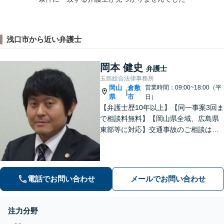
浅口市から近い弁護士
岡本 健史
弁護士
玉島総合法律事務所
岡山
倉敷
営業時間：09:00~18:00（平
|
県
市
日）
【弁護士歴10年以上】【同一事案3回ま
で相談料無料】【岡山県全域、広島県
東部等に対応】交通事故のご相談はお
任せください！「1円でも多く」賠償金
の獲得を目指します！保険会社の対
応、後遺障害の認定に疑問や不安があ
る方、ご相談ください。
電話でお問い合わせ
メールでお問い合わせ
注力分野