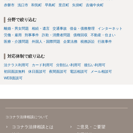
赤磐市
浅口市
和気町
早島町
里庄町
矢掛町
吉備中央町
分野で絞り込む
離婚・男女問題
相続・遺言
交通事故
借金・債務整理
インターネット
労働・雇用
刑事事件
詐欺・消費者問題
債権回収
不動産・住まい
医療・介護問題
外国人・国際問題
企業法務
税務訴訟
行政事件
対応体制で絞り込む
法テラス利用可
カード利用可
分割払い利用可
後払い利用可
初回面談無料
休日面談可
夜間面談可
電話相談可
メール相談可
WEB面談可
ココナラ法律相談について
ココナラ法律相談とは
ご意見・ご要望