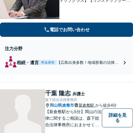
トップクラス】【ワンストップサービ
ス】税理士、司法書士、社会保険労務
士、土地家屋調査士など各士業との緊
密な連携体制「企業法務、民事家事、
遺言・相続、債務整理など、幅広い分
電話でお問い合わせ
野に対応」
注力分野
相続・遺言
【広島出身多数！地域密着の法律事
料金表有
務所】【相続問題の取扱件数は福山
市でトップクラス】【ワンストップ
サービス】税理士、司法書士、社会
保険労務士、土地家屋調査士など、
千葉 隆志
地元で信頼される各士業との緊密な
弁護士
連携体制「丁寧かつシンプルな説明
森下総合法律事務所
を心がけます」
岡山県
倉敷市
新倉敷駅
から徒歩4分
|
【新倉敷駅から5分】岡山の法
詳細を見
律に関するご相談は、森下総
る
合法律事務所におまかせくだ
さい。お困りの方は、お気軽