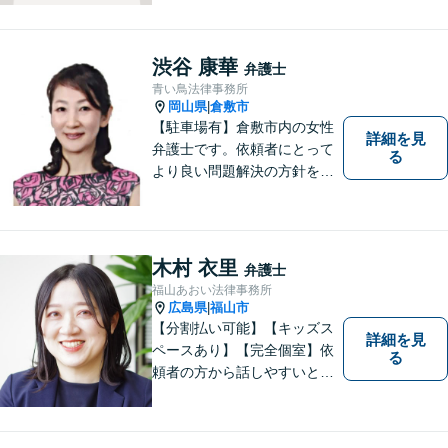
にお問い合わせください。
渋谷 康華
弁護士
青い鳥法律事務所
岡山県
倉敷市
|
【駐車場有】倉敷市内の女性
詳細を見
弁護士です。依頼者にとって
る
より良い問題解決の方針を示
すために、まず依頼者の気持
ちを理解することを大切にし
ています。法律問題は早めの
ご相談が納得のいく解決への
木村 衣里
弁護士
第一歩です。お一人で悩まず
福山あおい法律事務所
に、お気軽にご相談くださ
広島県
福山市
|
い。
【分割払い可能】【キッズス
詳細を見
ペースあり】【完全個室】依
る
頼者の方から話しやすいと定
評があります。日々の生活の
中の不安や些細な問題であっ
ても是非お気軽に弁護士にご