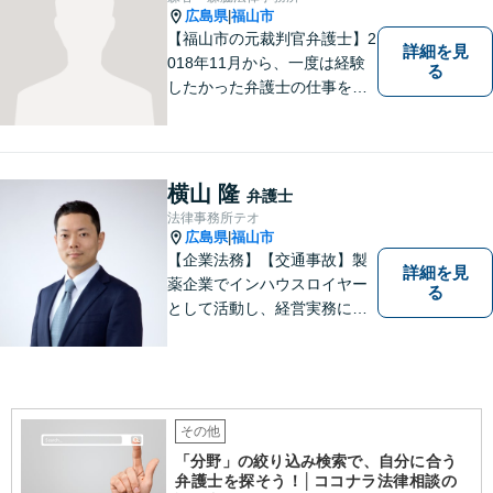
広島県
福山市
|
【福山市の元裁判官弁護士】2
詳細を見
018年11月から、一度は経験
る
したかった弁護士の仕事を始
めました。35年半、裁判官と
してほぼ全ての分野の事件を
担当した経験を生かして、裁
判に関わらざるを得なくなっ
横山 隆
弁護士
た方の助けになりたいと思っ
法律事務所テオ
ています。
広島県
福山市
|
【企業法務】【交通事故】製
詳細を見
薬企業でインハウスロイヤー
る
として活動し、経営実務に深
く携わってきました。経営の
お悩みなど、お気軽にご相談
ください。【駐車場有】
その他
「分野」の絞り込み検索で、自分に合う
弁護士を探そう！│ココナラ法律相談の