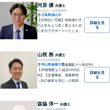
相談ください。
河原 優
弁護士
福山あおい法律事務所
広島県
福山市
|
【分割払い可能】依頼者の方
詳細を見
の人生をより良く変えるため
る
に全力でサポートいたしま
す！些細なことでも是非一度
ご相談ください。【キッズス
ペースあり】
山根 務
弁護士
やまね法律事務所
岡山県
倉敷市
倉敷駅
から徒歩9分
|
【JR倉敷駅より徒歩10分以
詳細を見
内】【交通事故、債務整理
る
（自己破産を含む）の初回相
談６０分無料】
森脇 淳一
弁護士
森谷・森脇法律事務所