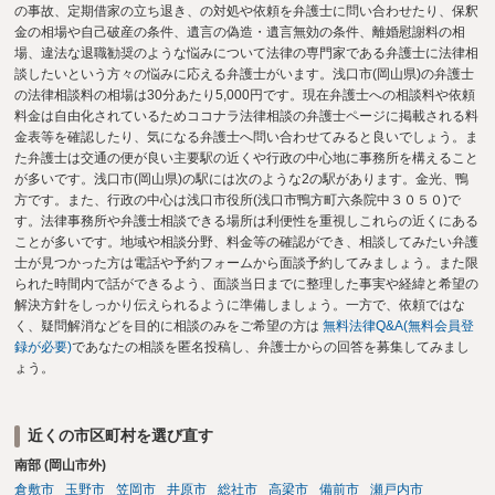
の事故、定期借家の立ち退き、の対処や依頼を弁護士に問い合わせたり、保釈
金の相場や自己破産の条件、遺言の偽造・遺言無効の条件、離婚慰謝料の相
場、違法な退職勧奨のような悩みについて法律の専門家である弁護士に法律相
談したいという方々の悩みに応える弁護士がいます。浅口市(岡山県)の弁護士
の法律相談料の相場は30分あたり5,000円です。現在弁護士への相談料や依頼
料金は自由化されているためココナラ法律相談の弁護士ページに掲載される料
金表等を確認したり、気になる弁護士へ問い合わせてみると良いでしょう。ま
た弁護士は交通の便が良い主要駅の近くや行政の中心地に事務所を構えること
が多いです。浅口市(岡山県)の駅には次のような2の駅があります。金光、鴨
方です。また、行政の中心は浅口市役所(浅口市鴨方町六条院中３０５０)で
す。法律事務所や弁護士相談できる場所は利便性を重視しこれらの近くにある
ことが多いです。地域や相談分野、料金等の確認ができ、相談してみたい弁護
士が見つかった方は電話や予約フォームから面談予約してみましょう。また限
られた時間内で話ができるよう、面談当日までに整理した事実や経緯と希望の
解決方針をしっかり伝えられるように準備しましょう。一方で、依頼ではな
く、疑問解消などを目的に相談のみをご希望の方は
無料法律Q&A(無料会員登
録が必要)
であなたの相談を匿名投稿し、弁護士からの回答を募集してみまし
ょう。
近くの市区町村を選び直す
南部 (岡山市外)
倉敷市
玉野市
笠岡市
井原市
総社市
高梁市
備前市
瀬戸内市