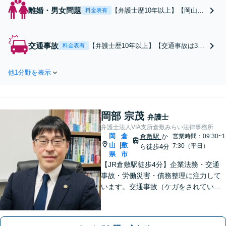
離婚・男女問題
【弁護士歴10年以上】【岡山県
料金表有
全域、広島県東部等に対応】調
停を有利に進めたい方、1円で
も多く勝ち取りたい方、ご相談
交通事故
【弁護士歴10年以上】【交通事故は3回
料金表有
ください！豊富な経験から解決
まで相談無料】1円でも多く賠償金の獲
策を提示します【土日祝日・夜
得を目指します！損害賠償額や後遺障
間対応可】【後払い、分割払い
他1分野を表示
害の認定に不満や不安がある方、相談
応相談】
ください。医師とも連携し有利な交渉
へ【岡山県全域、広島県東部等に対
応】
岡部 宗茂
弁護士
弁護士法人VIA支所倉敷みらい法律事務所
岡
倉
倉敷駅
か
営業時間：09:30~1
山
敷
|
7:30（平日）
ら徒歩4分
県
市
【JR倉敷駅徒歩4分】企業法務・交通
事故・労働災害・債務整理に注力して
います。交通事故（ケガをされている
被害者の方）、債務整理（過払い金請
求を含む）、労働災害、他士業からの
ご紹介がある場合の事業者相談は初回