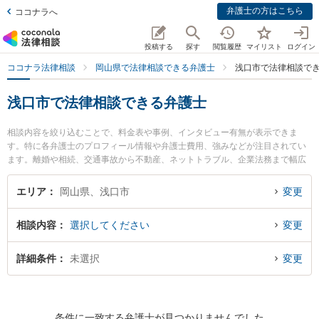
弁護士の方はこちら
ココナラへ
投稿する
探す
閲覧履歴
マイリスト
ログイン
ココナラ法律相談
岡山県で法律相談できる弁護士
浅口市で法律相談で
浅口市で法律相談できる弁護士
相談内容を絞り込むことで、料金表や事例、インタビュー有無が表示できま
す。特に各弁護士のプロフィール情報や弁護士費用、強みなどが注目されてい
ます。離婚や相続、交通事故から不動産、ネットトラブル、企業法務まで幅広
く取り扱う弁護士が多数。こんな法律相談をお持ちの方は是非ご利用くださ
い。浅口市で土日や夜間に発生した不倫慰謝料トラブルを今すぐに弁護士に相
エリア
岡山県、浅口市
変更
談したい』『交通事故の過失割合や後遺障害のトラブル解決の実績豊富な近く
の弁護士を検索したい』『初回相談無料で自己破産や債務整理を法律相談でき
相談内容
選択してください
変更
る浅口市内の弁護士に相談予約したい』などでお困りの相談者さんにおすすめ
です。
詳細条件
未選択
変更
条件に一致する弁護士が見つかりませんでした