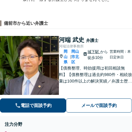
備前市から近い弁護士
河端 武史
弁護士
河端法律事務所
岡
岡山
城下駅
から
営業時間：本
山
市北
|
日定休日
徒歩10分
県
区
【債務整理、時効援用は初回相談無
料】【債務整理は過去約980件・相続放
棄は100件以上の解決実績／弁護士歴2
0年以上】【秘密厳守】借金／相続放棄
など幅広いご相談に対応。地域に密着
した丁寧な対応で解決まで寄り添いサ
電話で面談予約
メールで面談予約
ポート【無料駐車場有】【完全個室】
注力分野