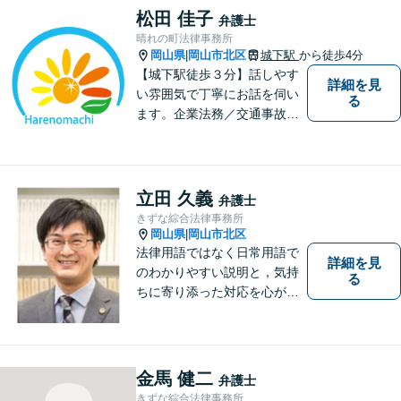
とを大切にしています。
松田 佳子
弁護士
晴れの町法律事務所
岡山県
岡山市北区
城下駅
から徒歩4分
|
【城下駅徒歩３分】話しやす
詳細を見
い雰囲気で丁寧にお話を伺い
る
ます。企業法務／交通事故／
離婚／相続など幅広い案件を
取り扱っております。
立田 久義
弁護士
きずな綜合法律事務所
岡山県
岡山市北区
|
法律用語ではなく日常用語で
詳細を見
のわかりやすい説明と，気持
る
ちに寄り添った対応を心がけ
ています。
金馬 健二
弁護士
きずな綜合法律事務所