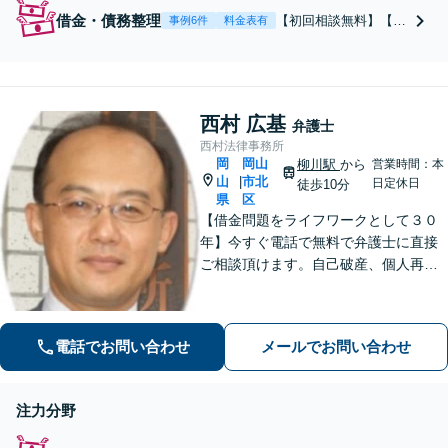
借金・債務整理
【初回相談無料】【地
事例6件
料金表有
域密着】【約980件の
解決実績＆感謝のお声
多数◎】借金のお悩み
は一人で悩まず、まず
西村 広基
はご相談ください。自
弁護士
己破産や個人再生、時
西村法律事務所
効援用など、状況や要
岡
岡山
柳川駅
から
営業時間：本
望に合わせた最適な解
山
市北
|
日定休日
徒歩10分
県
区
決へ！【ギャンブルや
【借金問題をライフワークとして３０
浪費での借金も】駐車
場有／完全個室
年】今すぐ電話で無料で弁護士に直接
ご相談頂けます。自己破産、個人再
生、任意整理の総受任数１３００件は
岡山県内弁護士の中でトップクラス。
聞いて納得、任せて安心です。是非一
電話でお問い合わせ
メールでお問い合わせ
度電話無料相談で他の弁護士と比べて
みて下さい。
注力分野