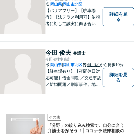
岡山県
岡山市北区
|
【バリアフリー】【駐車場
詳細を見
有】【法テラス利用可】依頼
る
者に対して誠実に向き合い、
寄り添うことを心がけており
ます。 どんなときでもすぐに
案件に取り掛かることができ
るように準備していますので
今田 俊夫
弁護士
お気軽にご相談ください。
今田法律事務所
岡山県
岡山市北区
柳川駅
から徒歩10分
|
【駐車場有り】【夜間休日対
詳細を見
応可能】借金問題 ／交通事故
る
／離婚問題／刑事事件。地域
の方々に親身に寄り添える弁
護士を目指して日々の業務に
取り組んでおりますのでお気
軽にご相談ください。
その他
「分野」の絞り込み検索で、自分に合う
弁護士を探そう！│ココナラ法律相談の