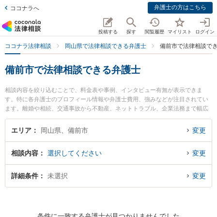
弁護士の方はこちら
ココナラへ
投稿する
探す
閲覧履歴
マイリスト
ログイン
ココナラ法律相談
岡山県で法律相談できる弁護士
備前市で法律相談で
備前市で法律相談できる弁護士
相談内容を絞り込むことで、料金表や事例、インタビュー有無が表示できま
す。特に各弁護士のプロフィール情報や弁護士費用、強みなどが注目されてい
ます。離婚や相続、交通事故から不動産、ネットトラブル、企業法務まで幅広
く取り扱う弁護士が多数。こんな法律相談をお持ちの方は是非ご利用くださ
い。備前市で土日や夜間に発生した不倫慰謝料トラブルを今すぐに弁護士に相
エリア
岡山県、備前市
変更
談したい』『交通事故の過失割合や後遺障害のトラブル解決の実績豊富な近く
の弁護士を検索したい』『初回相談無料で自己破産や債務整理を法律相談でき
相談内容
選択してください
変更
る備前市内の弁護士に相談予約したい』などでお困りの相談者さんにおすすめ
です。
詳細条件
未選択
変更
条件に一致する弁護士が見つかりませんでした