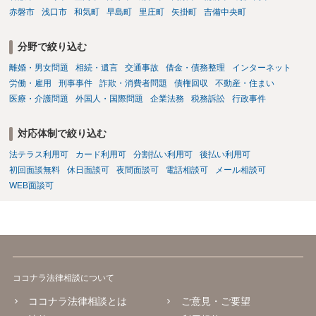
赤磐市
浅口市
和気町
早島町
里庄町
矢掛町
吉備中央町
分野で絞り込む
離婚・男女問題
相続・遺言
交通事故
借金・債務整理
インターネット
労働・雇用
刑事事件
詐欺・消費者問題
債権回収
不動産・住まい
医療・介護問題
外国人・国際問題
企業法務
税務訴訟
行政事件
対応体制で絞り込む
法テラス利用可
カード利用可
分割払い利用可
後払い利用可
初回面談無料
休日面談可
夜間面談可
電話相談可
メール相談可
WEB面談可
ココナラ法律相談について
ココナラ法律相談とは
ご意見・ご要望