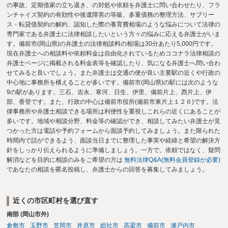
の事故、定期借家の立ち退き、の対処や依頼を弁護士に問い合わせたり、フラ
ンチャイズ契約の有効性や後遺障害の等級、多重債務の整理方法、サブリー
ス・転貸借契約の解約、認知した際の養育費相場のような悩みについて法律の
専門家である弁護士に法律相談したいという方々の悩みに応える弁護士がいま
す。備前市(岡山県)の弁護士の法律相談料の相場は30分あたり5,000円です。
現在弁護士への相談料や依頼料金は自由化されているためココナラ法律相談の
弁護士ページに掲載される料金表等を確認したり、気になる弁護士へ問い合わ
せてみると良いでしょう。また弁護士は交通の便が良い主要駅の近くや行政の
中心地に事務所を構えることが多いです。備前市(岡山県)の駅には次のような
9の駅があります。三石、吉永、寒河、日生、伊里、備前片上、西片上、伊
部、香登です。また、行政の中心は備前市役所(備前市東片上１２６)です。法
律事務所や弁護士相談できる場所は利便性を重視しこれらの近くにあることが
多いです。地域や相談分野、料金等の確認ができ、相談してみたい弁護士が見
つかった方は電話や予約フォームから面談予約してみましょう。また限られた
時間内で話ができるよう、面談当日までに整理した事実や経緯と希望の解決方
針をしっかり伝えられるように準備しましょう。一方で、依頼ではなく、疑問
解消などを目的に相談のみをご希望の方は
無料法律Q&A(無料会員登録が必要)
であなたの相談を匿名投稿し、弁護士からの回答を募集してみましょう。
近くの市区町村を選び直す
南部 (岡山市外)
倉敷市
玉野市
笠岡市
井原市
総社市
高梁市
備前市
瀬戸内市