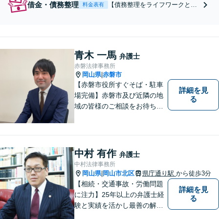
借金・債務整理
【債務整理をライフワークとし
料金表有
て３０年選ばれ続ける弁護士】
【電話無料相談】【分割払い
可】【個人再生は県内申立件数
の９分の１を占める圧倒的占有
青木 一馬
率】自己破産、個人再生、任意
弁護士
整理の総受任数１３００件は言
赤磐法律事務所
葉を超えた確かな信頼の証。
岡山県
赤磐市
|
【赤磐市役所すぐそば・駐車
詳細を見
場完備】赤磐市及び近隣の地
る
域の皆様のご相談をお待ちし
ております。
中村 有作
弁護士
中村法律事務所
岡山県
岡山市北区
県庁通り駅
から徒歩3分
|
【相続・交通事故・労働問題
詳細を見
に注力】25年以上の弁護士経
る
験と実績を活かし最善の解決
法をご提案します。お受けし