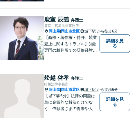
た案件に依頼者との二人三脚
で取り組んでまいります
鹿室 辰義
弁護士
鹿室・髙垣法律事務所
岡山県
岡山市北区
城下駅
から徒歩6分
|
【商標・著作権・特許、競業
詳細を見
避止に関するトラブル】知財
る
専門の裁判所での研修経験、
大学での知財に関する講義経
験あり。知財専門家として相
談窓口に派遣されるなど知財
に関する相談対応、トラブル
舩越 啓孝
弁護士
解決実績多数。
舩越法律事務所
岡山県
岡山市北区
城下駅
から徒歩6分
|
【城下駅6分】法律の問題は、
詳細を見
単に金銭的な解決だけでな
る
く、依頼者さまの将来や人間
関係にも大きく影響します。
そのため、一人ひとりにとっ
て最適な解決策を見つけるこ