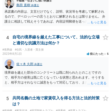
不動産・住まいに強い弁護士
島田 直樹
弁護士
承諾書の内容は、文言だけでなく、説明、状況等を考慮して解釈され
るので、デベロッパーの言うとおりに解釈されるとは限りません。 弁
護士に相談して戦えそうであれば、内容証明郵便を送ったうえで、デ
ベロッパー宛に訴訟をすることが考えられます。
4
自宅の境界線を越えた工事について、法的な立場
と適切な抗議方法は何か？
#境界線
#住民・入居者・買主側
2023年8月1日
役にたった
5
佐々木 久郎
弁護士
境界線を越えた部分のコンクリートは既に削られたとのことですの
で、相手方の侵害は既に亡くなっている状態と思われます。そうする
と、相手方はそれなりに誠意をもって対応しており、また、実際に相
談者様の土地を侵害していた期間は短いと思われますので、実質的に
は使用料や損害賠償の請求をすることは難しいと考えられます。ここ
から先は、現場を見る等して具体的な事実関係を踏まえなければ判断
5
共同名義の土地で家賃収入を得る方法と法的対策
が難しいので、本法律相談では対応が難しいです。
は？
#借地権
#家賃交渉
#賃貸契約トラブル
#境界線
#売買トラブル