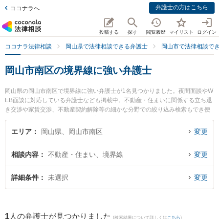
弁護士の方はこちら
ココナラへ
投稿する
探す
閲覧履歴
マイリスト
ログイン
ココナラ法律相談
岡山県で法律相談できる弁護士
岡山市で法律相談で
岡山市南区の境界線に強い弁護士
岡山県の岡山市南区で境界線に強い弁護士が1名見つかりました。夜間面談やW
EB面談に対応している弁護士なども掲載中。不動産・住まいに関係する立ち退
き交渉や家賃交渉、不動産契約解除等の細かな分野での絞り込み検索もでき便
利です。特に岡山南法律事務所の安井 健二弁護士のプロフィール情報や弁護士
費用、強みなどが注目されています。『岡山市南区で土日や夜間に発生した境
エリア
岡山県、岡山市南区
変更
界線のトラブルを今すぐに弁護士に相談したい』『境界線のトラブル解決の実
績豊富な近くの弁護士を検索したい』『初回相談無料で境界線を法律相談でき
相談内容
不動産・住まい、境界線
変更
る岡山市南区内の弁護士に相談予約したい』などでお困りの相談者さんにおす
すめです。
詳細条件
未選択
変更
1
人の弁護士が見つかりました
(検索結果について詳しくは
こちら
)