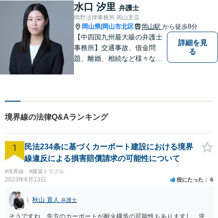
い！
水口 汐里
弁護士
岡野法律事務所 岡山支店
岡山県
岡山市北区
岡山駅
から徒歩8分
|
【中四国九州最大級の弁護士
詳細を見
事務所】交通事故、借金問
る
題、離婚、相続など様々な問
題について、「何度でも無
料」の相談を行っています！
まずはお気軽にご相談くださ
い！
境界線の法律Q&Aランキング
1
民法234条に基づくカーポート建設における境界
線違反による損害賠償請求の可能性について
#境界線
#建築トラブル
2023年8月13日
役にたった
6
秋山 直人
弁護士
そうですね、先方のカーポートが耐火構造の可能性もありますし、逆