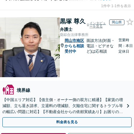
1件中 1-1件を表示
黒塚 尊久
岡山県
インタビュ
ーを見る
弁護士
葵綜合法律事務所
営業時
岡山市南区
面談方法(対面・
からも相談
電話・ビデオな
間：本日
受付中
ど)は応相談
定休日
境界線
【中国エリア対応】【借主側・オーナー側の双方に精通】【家賃の増
減額、立ち退き請求、立退料の増減額、欠陥住宅に関するトラブル等
の幅広い問題に対応】【不動産会社からの依頼実績あり】お困りの際
はご連絡ください。迅速かつ丁寧に対応いたします。
料金表を見る