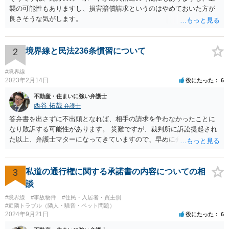
襲の可能性もありますし、損害賠償請求というのはやめておいた方が
良さそうな気がします。
2
境界線と民法236条慣習について
#境界線
2023年2月14日
役にたった
6
不動産・住まいに強い弁護士
西谷 拓哉
弁護士
答弁書を出さずに不出頭となれば、相手の請求を争わなかったことに
なり敗訴する可能性があります。 災難ですが、裁判所に訴訟提起され
た以上、弁護士マターになってきていますので、早めに弁護の依頼を
視野に法律相談に行かれるべきと思います。
3
私道の通行権に関する承諾書の内容についての相
談
#境界線
#事故物件
#住民・入居者・買主側
#近隣トラブル（隣人・騒音・ペット問題）
2024年9月21日
役にたった
6