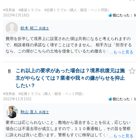
たうえで、売主に一定の責任を問う形になろうかと思います（ただ、
微々たるものになってしまうかと思います）
#境界線
#建築トラブル
#近隣トラブル（隣人・騒音・ペット問題）
2023年2月18日
役にたった
5
鈴木 裕二
弁護士
費用を折半して境界上に設置された塀は共有になると考えられますの
で、相談者様の承諾なく壊すことはできません。 相手方は「拒否する
なら、この塀がこちらの土地を侵食しているため撤去を求める手続き
に移る」と述べているようですが、隣地の所有者と同意のうえ設置し
ているわけですから、相談者様の同意なく塀の撤去を求めることは法
的には難しいように思われます。 また、「隣地（相談者様）の許可」
8
これ以上の要求があった場合は？境界杭復元は施
というのが何の許可を示しているのか判然としませんが、一般に、高
主がやらなくては？業者や我々の嫌がらせを抑止
層建築物の建築確認を得る際は、近隣住民と協議してその建築に関し
したい？
同意を得るよう行政指導が行われておりますので、（推測になってし
#境界線
#近隣トラブル（隣人・騒音・ペット問題）
まいますが）この同意を得ている旨虚偽の申請を行い、建築許可を得
2022年11月15日
役にたった
1
たのかもしれません。 近隣住民の同意は必須の要件ではないため、直
ちに建築確認自体が取り消されるわけではございませんが、虚偽の申
秋山 直人
弁護士
請を行ったことについて申請者の責任を追及する余地はあろうかと存
じます。 お話をお聞きする限り、相手方のやり口は非常に強引かつ高
要求には応じられないこと，敷地から退去することを伝え，応じない
圧的で、相談者様が恐怖を感じるのは無理もないことかと思います。
場合には不退去罪が成立しますので，１１０番通報し，その旨を警察
相手方の態度を見ていると、無理矢理塀を破壊して建築工事を強行す
に訴えれば良いと思います。警察もすぐに検挙はしてくれませんが，
るおそれすらあるように思われますので、相手方に、塀の取り壊しに