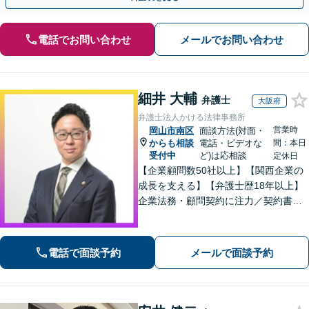
電話でお問い合わせ
メールでお問い合わせ
細井 大輔
弁護士
大阪府
弁護士法人かける法律事務所
営業時
岡山市南区
面談方法(対面・
からも相談
電話・ビデオな
間：本日
受付中
ど)は応相談
定休日
【企業顧問数50社以上】【関西企業の
成長を支える】【弁護士歴18年以上】
企業法務・顧問契約に注力／契約書・
コンプライアンス・M&A対応／インタ
ーネット風評被害に強い／法務部門サ
ポート【企業側の労働トラブル解決に
電話で面談予約
メールで面談予約
注力】【淀屋橋駅・北浜駅すぐ】