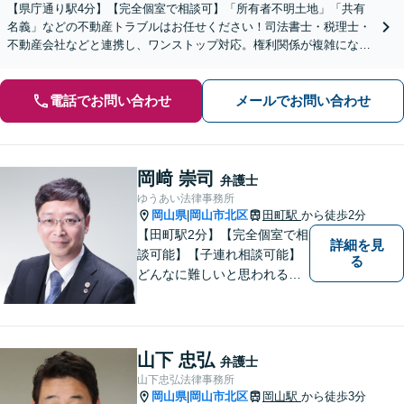
【県庁通り駅4分】【完全個室で相談可】「所有者不明土地」「共有
名義」などの不動産トラブルはお任せください！司法書士・税理士・
不動産会社などと連携し、ワンストップ対応。権利関係が複雑になる
前にご相談を！【夜間・休日相談可能】
電話でお問い合わせ
メールでお問い合わせ
岡﨑 崇司
弁護士
ゆうあい法律事務所
岡山県
岡山市北区
田町駅
から徒歩2分
|
【田町駅2分】【完全個室で相
詳細を見
談可能】【子連れ相談可能】
る
どんなに難しいと思われる案
件でも、あきらめずに解決策
を探していきたいと考えてい
ます。トラブルに巻き込まれ
ている皆さまの現状を良い方
山下 忠弘
弁護士
向に変化させることができる
山下忠弘法律事務所
ように全力を尽くします。
岡山県
岡山市北区
岡山駅
から徒歩3分
|