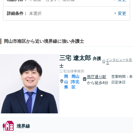
詳細条件
未選択
変更
岡山市南区から近い境界線に強い弁護士
三宅 遼太郎
弁護
インタビューを見
る
士
三宅法律事務所
岡
岡山
県庁通り駅
営業時間：本
山
市北
|
日定休日
から徒歩4分
県
区
境界線