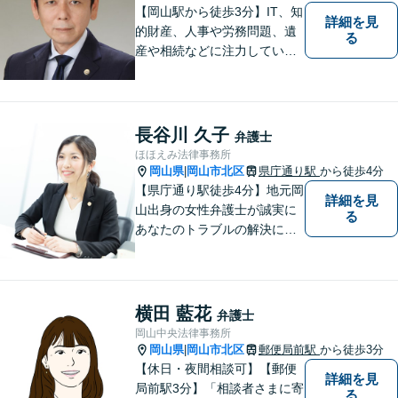
【岡山駅から徒歩3分】IT、知
詳細を見
的財産、人事や労務問題、遺
る
産や相続などに注力していま
す。「弁護士に相談するか迷
っている」という悩みをお持
ちの方は、どうぞお気軽にご
相談ください。依頼者さまの
長谷川 久子
弁護士
サポートができるよう努めて
ほほえみ法律事務所
まいります。
岡山県
岡山市北区
県庁通り駅
から徒歩4分
|
【県庁通り駅徒歩4分】地元岡
詳細を見
山出身の女性弁護士が誠実に
る
あなたのトラブルの解決に向
けて対応します。子どもが関
わる問題・事故のご相談も積
極的に対応しています。
横田 藍花
弁護士
岡山中央法律事務所
岡山県
岡山市北区
郵便局前駅
から徒歩3分
|
【休日・夜間相談可】【郵便
詳細を見
局前駅3分】「相談者さまに寄
る