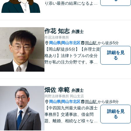
り添い最善の結果になるよう
尽力」婚姻費用・財産分与・
養育費の交渉などお任せくだ
さい「刑事事件：捜査機関に
よる不当な取り調べや身体拘
作花 知志
弁護士
束から、依頼者さまの利益を
作花法律事務所
守ります【完全個室相談】
岡山県
岡山市北区
岡山駅
から徒歩5分
|
【岡山駅徒歩5分】【弁理士資
詳細を見
格あり】法律トラブルの全分
る
野が私の注力分野です。事務
所の理念は、ご相談の後には
心の中に花が咲いたようにな
っていただけること。【法テ
ラス対応】【後払い対応】
畑佐 幸範
弁護士
【日弁連国際人権問題委員会
岡野法律事務所 岡山支店
所属】お困りの方は、お気軽
岡山県
岡山市北区
岡山駅
から徒歩8分
|
にご相談下さい。
【中四国九州最大級の弁護士
詳細を見
事務所】交通事故、借金問
る
題、離婚、相続など様々な問
題について、「何度でも無