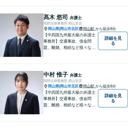
料」の相談を行っています！
まずはお気軽にご相談くださ
い！
髙木 悠司
弁護士
岡野法律事務所 岡山支店
岡山県
岡山市北区
岡山駅
から徒歩8分
|
【中四国九州最大級の弁護士
詳細を見
事務所】交通事故、借金問
る
題、離婚、相続など様々な問
題について、「何度でも無
料」の相談を行っています！
まずはお気軽にご相談くださ
い！
中村 惟子
弁護士
岡野法律事務所 岡山支店
岡山県
岡山市北区
岡山駅
から徒歩8分
|
【中四国九州最大級の弁護士
詳細を見
事務所】交通事故、借金問
る
題、離婚、相続など様々な問
題について、「何度でも無
料」の相談を行っています！
まずはお気軽にご相談くださ