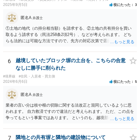
2025年9月5日
役にたった
3
匿名A
弁護士
①土地の地代（の持分相当額）を請求する、②土地の共有持分を買い
取るよう請求する（民法258条2項2号）、などが考えられます。 どち
らも法的には可能な方法ですので、先方の対応次第で選択することに
なろうかと存じます。 （先方が①も②も拒絶するとなれば、おそらく
は②を求めて訴訟を提起することになるかと存じます。）
6
越境していたブロック塀の土台を、こちらの合意
なしに勝手に削られた
#境界線
#住民・入居者・買主側
2024年6月6日
役にたった
5
匿名A
弁護士
業者の言い分は枝や根の切除に関する法改正と混同しているように思
われます。 自力救済ですので違法だと考えられます。 ただ、この点を
争ってもという事案ではあります。 というのも、越境部分の解消に関
わる費用は本来ご自身が負担しなければならないものであり、相手方
業者が費用負担を求めない場合は、経済的に見て得と評価できる面が
あるからです。 売主・隣地所有者・ご自身で現場と事実関係を確認し
7
隣地との共有塀と隣地の建設物について