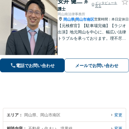
安井 健二
弁
インタビューを
見る
護士
岡山南法律事務所
岡山県
岡山市南区
営業時間：本日定休日
|
【元検察官】【駐車場完備】【ラジオ
出演】地元岡山を中心に、幅広い法律
トラブルを承っております。理不尽な
思いをされている方が「明るい未来」
を歩んでいけるよう、親切丁寧にサポ
ートいたします。お困りの方はお早め
にご相談ください【WEB面談｜夜間面
電話でお問い合わせ
メールでお問い合わせ
談可】
エリア
岡山県、岡山市南区
変更
相談内容
不動産・住まい、境界線
変更