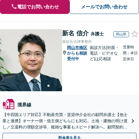
電話でお問い合わせ
メールでお問い合わせ
新名 信介
弁護士
岡山県
葵綜合法律事務所
営業時
岡山市南区
面談方法(対面・
からも相談
電話・ビデオな
間：本日
受付中
ど)は応相談
定休日
境界線
【中四国エリア対応】不動産売買・賃貸仲介会社の顧問弁護士【他士
業と連携】オーナー側・借主側どちらにも対応。土地・建物の明け渡
し／立退料の増額交渉等、複雑な事案もスピード解決へ。顧問契約も
お任せ！【夜間・休日対応】
料金表を見る