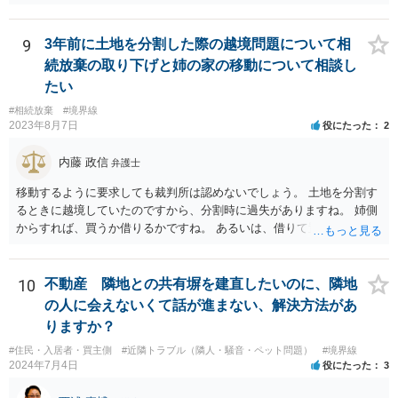
１１０番通報すれば臨場し，相手を引き離してくれることはすると思
は応じない旨や、「隣地の許可済と話して（嘘をついて）建築許可を
います。 弁護士には，不当要求の拒絶ということで依頼すれば良いと
取った」ということについて説明を求める旨を記載した通知書を送り
思います。不当要求には「落としどころ」は存在しません。明確に要
9
3年前に土地を分割した際の越境問題について相
付けるとともに、行政にも相談するのがよろしいかと存じます。 ま
求を拒絶し，不満なら裁判所で解決するように伝えるべきです（不当
続放棄の取り下げと姉の家の移動について相談し
た、相談者様が弁護士に依頼することで、相手方との交渉は全て弁護
要求してくる相手は，実際に裁判所に訴えることは少ないですが）
士に任せることができ、相手方と話さなければならないという精神的
たい
なご負担をなくすこともできます。 相手方に恐怖を感じ、ご自身で話
#相続放棄
#境界線
し合いを行うことができそうにないようでしたら、一度弁護士に依頼
2023年8月7日
役にたった
2
することをご検討いただくのがよろしいかもしれません。 ご参考にな
れば幸いです。
内藤 政信
弁護士
移動するように要求しても裁判所は認めないでしょう。 土地を分割す
るときに越境していたのですから、分割時に過失がありますね。 姉側
からすれば、買うか借りるかですね。 あるいは、借りて置いて、次回
立て直すときに、引っ込める約束をするかで すね。 弟さんからすれ
ば、異動や撤去を求めることは、信義則上、認められないので どこか
で妥協するしかないでしょうね。
10
不動産 隣地との共有塀を建直したいのに、隣地
の人に会えないくて話が進まない、解決方法があ
りますか？
#住民・入居者・買主側
#近隣トラブル（隣人・騒音・ペット問題）
#境界線
2024年7月4日
役にたった
3