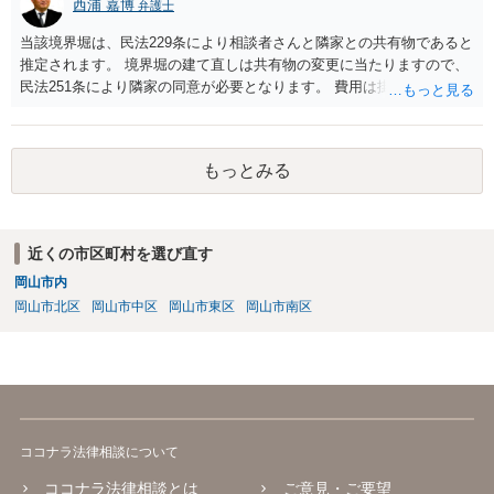
西浦 嘉博
弁護士
当該境界堀は、民法229条により相談者さんと隣家との共有物であると
推定されます。 境界堀の建て直しは共有物の変更に当たりますので、
民法251条により隣家の同意が必要となります。 費用は掛かります
が、弁護士を介して、堀の老朽化の現状、現状のままでの危険性、改
修の必要性、工事の見積もりや期間、負担割合の提案などを記載した
書面を作成し送付されてみてはいかがでしょうか。
もっとみる
近くの市区町村を選び直す
岡山市内
岡山市北区
岡山市中区
岡山市東区
岡山市南区
ココナラ法律相談について
ココナラ法律相談とは
ご意見・ご要望