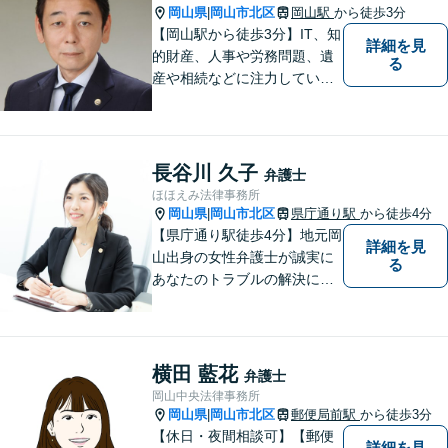
岡山県
岡山市北区
岡山駅
から徒歩3分
|
【岡山駅から徒歩3分】IT、知
詳細を見
的財産、人事や労務問題、遺
る
産や相続などに注力していま
す。「弁護士に相談するか迷
っている」という悩みをお持
ちの方は、どうぞお気軽にご
相談ください。依頼者さまの
長谷川 久子
弁護士
サポートができるよう努めて
ほほえみ法律事務所
まいります。
岡山県
岡山市北区
県庁通り駅
から徒歩4分
|
【県庁通り駅徒歩4分】地元岡
詳細を見
山出身の女性弁護士が誠実に
る
あなたのトラブルの解決に向
けて対応します。子どもが関
わる問題・事故のご相談も積
極的に対応しています。
横田 藍花
弁護士
岡山中央法律事務所
岡山県
岡山市北区
郵便局前駅
から徒歩3分
|
【休日・夜間相談可】【郵便
詳細を見