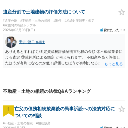
遺産分割で土地建物の評価方法について
#遺産分割
#不動産・土地の相続
#調停
#相続財産調査・鑑定
#家族間の相続トラブル
2026年02月08日(日)
役にたった
2
安井 健二
弁護士
ありえるとすれば ①固定資産税評価証明書記載の金額 ②不動産業者に
よる査定 ③裁判所による鑑定 が考えられます。 不動産を高く評価し
たほうが有利になるのか低く評価したほうが有利になるかは、立場に
より異なります。 代償金をもらう立場の場合、不動産業者に依頼して
査定してもらうことのほうが多いと思います。
不動産・土地の相続の法律Q&Aランキング
1
亡父の債務相続放棄後の民事訴訟への法的対応に
ついての相談
#不動産・土地の相続
#相続放棄
2026年8月3日
役にたった
3