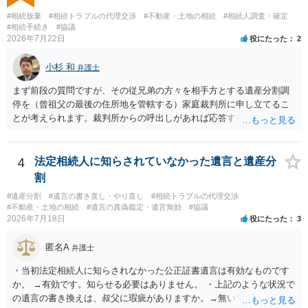
様の意に反する遺産分割協議を行う実益が誰にあったかの立証が困難
#相続放棄
#相続トラブルの代理交渉
#不動産・土地の相続
#相続人調査・確定
であること からすると、実際に遺産分割協議の効力が否定される可能
#相続手続き
#協議
2026年7月22日
役にたった
2
性はそれほど高くない（立証のハードルは非常に高い）ということが
言えると思います。
小杉 和
弁護士
まず前段の質問ですが、その従兄弟の方々を相手方とする遺産分割調
停を（曾祖父の最後の住所地を管轄する）家庭裁判所に申し立てるこ
とが考えられます。裁判所からの呼出しがあれば応答する可能性がま
だあるのではないでしょうか。 後段の質問については、相続放棄は可
能と思われます。時間が思った以上にないので必要書類をてきぱきと
揃える必要があります。その点是非御注意ください。
4
法定相続人に知らされていなかった遺言と遺産分
割
#遺産分割
#遺言の書き直し・やり直し
#相続トラブルの代理交渉
#不動産・土地の相続
#遺言の真偽鑑定・遺言無効
#協議
2026年7月18日
役にたった
3
匿名A
弁護士
・当初法定相続人に知らされなかった公正証書遺言は有効なものです
か。 →有効です。知らせる必要はありません。 ・上記のような状況で
の遺言の書き換えは、叔父に瑕疵がありますか。→無いです。 ・分割