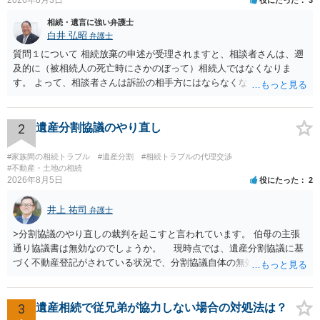
相続・遺言に強い弁護士
白井 弘昭
弁護士
質問１について 相続放棄の申述が受理されますと、相談者さんは、遡
及的に（被相続人の死亡時にさかのぼって）相続人ではなくなりま
す。 よって、相談者さんは訴訟の相手方にはならなくなるので（明け
渡し請求の対象ではなくなるので）請求棄却となります。 相続放棄受
理証明を家庭裁判所で取得し、コピーを答弁書に添えて裁判所に提出
してください。 質問２について 請求棄却を求める答弁書を提出すれ
2
遺産分割協議のやり直し
ば、第１回期日は出席する必要がありません。その日は差支え（用事
があり出席できない）との記載で十分です。 質問３について 弁護士で
#家族間の相続トラブル
#遺産分割
#相続トラブルの代理交渉
はないので、ｍｉｎｔｓでの提出の必要は無いと思います。郵送（期
#不動産・土地の相続
2026年8月5日
役にたった
2
限までに届けばよい）で十分です。 詳細は、書面記載の裁判所書記官
にお問い合わせください。 以上、ご参考まで。
井上 祐司
弁護士
>分割協議のやり直しの裁判を起こすと言われています。 伯母の主張
通り協議書は無効なのでしょうか。 現時点では、遺産分割協議に基
づく不動産登記がされている状況で、分割協議自体の無効を裁判所が
認めたわけではないので、分割協議の効力に影響はありません。 先
方の訴訟の主張及び立証次第ですが、 ・御祖母様の認知能力に関する
医師の意見書、筆跡鑑定 が提出されればその効力が否定される可能性
3
遺産相続で従兄弟が協力しない場合の対処法は？
はありますが、 ・伯母様自身が分割協議に加わっていること ・御祖母