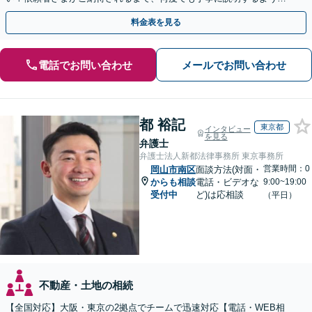
掛けています【土日祝／夜間対応可】【当日／電話相談可】
料金表を見る
電話でお問い合わせ
メールでお問い合わせ
都 裕記
東京都
インタビュー
を見る
弁護士
弁護士法人新都法律事務所 東京事務所
営業時間：0
岡山市南区
面談方法(対面・
からも相談
電話・ビデオな
9:00~19:00
受付中
ど)は応相談
（平日）
不動産・土地の相続
【全国対応】大阪・東京の2拠点でチームで迅速対応【電話・WEB相