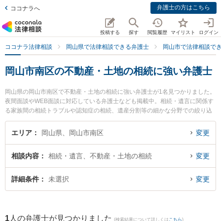
弁護士の方はこちら
ココナラへ
投稿する
探す
閲覧履歴
マイリスト
ログイン
ココナラ法律相談
岡山県で法律相談できる弁護士
岡山市で法律相談で
岡山市南区の不動産・土地の相続に強い弁護士
岡山県の岡山市南区で不動産・土地の相続に強い弁護士が1名見つかりました。
夜間面談やWEB面談に対応している弁護士なども掲載中。相続・遺言に関係す
る家族間の相続トラブルや認知症の相続、遺産分割等の細かな分野での絞り込
み検索もでき便利です。特に岡山南法律事務所の安井 健二弁護士のプロフィー
ル情報や弁護士費用、強みなどが注目されています。『岡山市南区で土日や夜
エリア
岡山県、岡山市南区
変更
間に発生した不動産・土地の相続のトラブルを今すぐに弁護士に相談したい』
『不動産・土地の相続のトラブル解決の実績豊富な近くの弁護士を検索した
相談内容
相続・遺言、不動産・土地の相続
変更
い』『初回相談無料で不動産・土地の相続を法律相談できる岡山市南区内の弁
護士に相談予約したい』などでお困りの相談者さんにおすすめです。
詳細条件
未選択
変更
1
人の弁護士が見つかりました
(検索結果について詳しくは
こちら
)