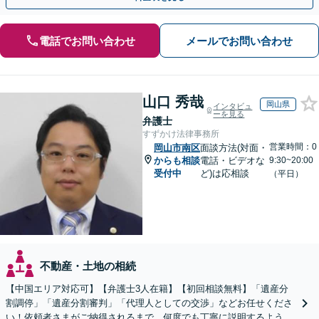
電話でお問い合わせ
メールでお問い合わせ
山口 秀哉
岡山県
インタビュ
ーを見る
弁護士
すずかけ法律事務所
営業時間：0
岡山市南区
面談方法(対面・
からも相談
電話・ビデオな
9:30~20:00
受付中
ど)は応相談
（平日）
不動産・土地の相続
【中国エリア対応可】【弁護士3人在籍】【初回相談無料】「遺産分
割調停」「遺産分割審判」「代理人としての交渉」などお任せくださ
い！依頼者さまがご納得されるまで、何度でも丁寧に説明するよう心