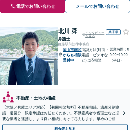
電話でお問い合わせ
メールでお問い合わせ
北川 舜
兵庫県
インタビュー
を見る
弁護士
姫路駅前法律事務所
営業時間：0
岡山市南区
面談方法(対面・
からも相談
電話・ビデオな
9:00~19:00
受付中
ど)は応相談
（平日）
不動産・土地の相続
【大阪／兵庫エリア対応】【初回相談無料】不動産相続、遺産分割協
議、遺留分、限定承認はお任せください。不動産業者や税理士など必
要な業者と連携し、より良い相続に向けて尽力します。早めのご相談
が複雑化を防ぐカギとなります【休日相談可】
料金表を見る