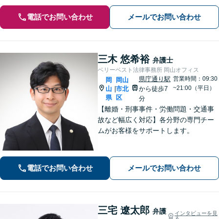
電話でお問い合わせ
メールでお問い合わせ
三木 悠希裕
弁護士
ベリーベスト法律事務所 岡山オフィス
県庁通り駅
営業時間：09:30
岡
岡山
~21:00（平日）
山
市北
から徒歩7
|
県
区
分
【離婚・刑事事件・労働問題・交通事
故など幅広く対応】各分野の専門チー
ムがお客様をサポートします。
電話でお問い合わせ
メールでお問い合わせ
三宅 遼太郎
弁護
インタビューを見
る