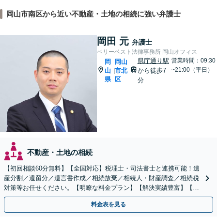
岡山市南区から近い不動産・土地の相続に強い弁護士
岡田 元
弁護士
ベリーベスト法律事務所 岡山オフィス
県庁通り駅
営業時間：09:30
岡
岡山
~21:00（平日）
山
市北
から徒歩7
|
県
区
分
不動産・土地の相続
【初回相談60分無料】【全国対応】税理士・司法書士と連携可能！遺
産分割／遺留分／遺言書作成／相続放棄／相続人・財産調査／相続税
対策等お任せください。【明瞭な料金プラン】【解決実績豊富】【電
話相談可】
料金表を見る