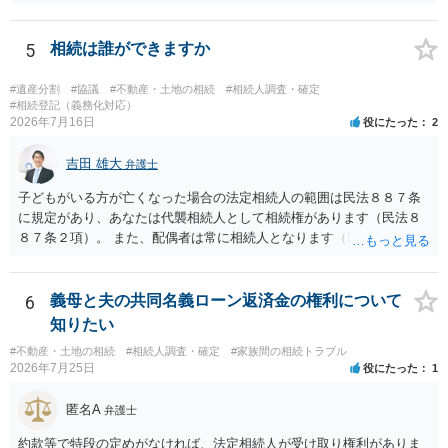
する場合の比率は、現状で、客観的に見てどの程度が妥当と考えられ
ますか。 →本人が自由に決められますので、どこが妥当とは言えない
です。客観的な基準もありません。 ・できれば穏やかに、分割を拒否
5
相続は誰ができますか
することはできますか。 →分割を拒否するということは、遺産はいら
ないということでしょうか。遺言で、受取を指定されててもいらない
#遺産分割
#協議
#不動産・土地の相続
#相続人調査・確定
と拒否することはできます。理由を説明する必要はありません。
#相続登記（義務化対応）
2026年7月16日
役にたった
2
吉田 雄大
弁護士
子どもがいる方が亡くなった場合の法定相続人の範囲は民法８８７条
に規定があり、あなたは代襲相続人として相続権があります（民法８
８７条２項）。 また、配偶者は常に相続人となります（民法８９０
条）。 「祖父の子供３人」の方の配偶者がご健在であれば、その方に
も相続権があります。つまり、孫５人に加えて「おじ又はおば」にも
相続権がある可能性があります。
6
義母と夫の共同名義ローン返済金の権利について
知りたい
#不動産・土地の相続
#相続人調査・確定
#家族間の相続トラブル
2026年7月25日
役にたった
1
匿名A
弁護士
約款等で特段の定めがなければ、法定相続人が受け取り権利がありま