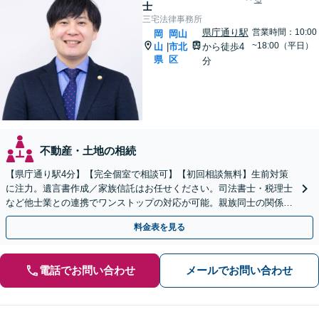
士
三宅法律事務所
県庁通り駅
営業時間：10:00
岡
岡山
~18:00（平日）
山
市北
から徒歩4
|
県
区
分
不動産・土地の相続
【県庁通り駅4分】【完全個室で相談可】【初回相談無料】生前対策
に注力。遺言書作成／家族信託はお任せください。司法書士・税理士
など他士業との連携でワンストップの対応が可能。親族同士の関係を
守るためにも、お早めにご相談を。【夜間・休日相談可能】
料金表を見る
電話でお問い合わせ
メールでお問い合わせ