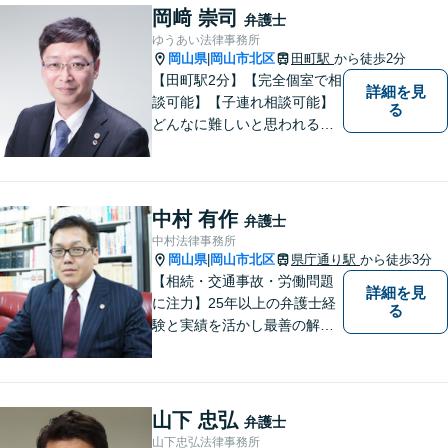
岡﨑 崇司
弁護士
ゆうあい法律事務所
岡山県
岡山市北区
田町駅
から徒歩2分
|
【田町駅2分】【完全個室で相
詳細を見
談可能】【子連れ相談可能】
る
どんなに難しいと思われる案
件でも、あきらめずに解決策
を探していきたいと考えてい
ます。トラブルに巻き込まれ
ている皆さまの現状を良い方
中村 有作
弁護士
向に変化させることができる
中村法律事務所
ように全力を尽くします。
岡山県
岡山市北区
県庁通り駅
から徒歩3分
|
【相続・交通事故・労働問題
詳細を見
に注力】25年以上の弁護士経
る
験と実績を活かし最善の解決
法をご提案します。お受けし
た案件に依頼者との二人三脚
で取り組んでまいります
山下 忠弘
弁護士
山下忠弘法律事務所