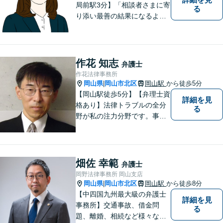
局前駅3分】「相談者さまに寄
る
り添い最善の結果になるよう
尽力」婚姻費用・財産分与・
養育費の交渉などお任せくだ
さい「刑事事件：捜査機関に
よる不当な取り調べや身体拘
作花 知志
弁護士
束から、依頼者さまの利益を
作花法律事務所
守ります【完全個室相談】
岡山県
岡山市北区
岡山駅
から徒歩5分
|
【岡山駅徒歩5分】【弁理士資
詳細を見
格あり】法律トラブルの全分
る
野が私の注力分野です。事務
所の理念は、ご相談の後には
心の中に花が咲いたようにな
っていただけること。【法テ
ラス対応】【後払い対応】
畑佐 幸範
弁護士
【日弁連国際人権問題委員会
岡野法律事務所 岡山支店
所属】お困りの方は、お気軽
岡山県
岡山市北区
岡山駅
から徒歩8分
|
にご相談下さい。
【中四国九州最大級の弁護士
詳細を見
事務所】交通事故、借金問
る
題、離婚、相続など様々な問