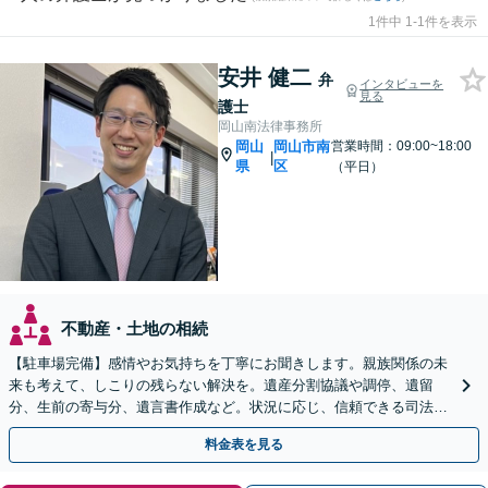
1件中 1-1件を表示
安井 健二
弁
インタビューを
見る
護士
岡山南法律事務所
岡山
岡山市南
営業時間：09:00~18:00
|
県
区
（平日）
不動産・土地の相続
【駐車場完備】感情やお気持ちを丁寧にお聞きします。親族関係の未
来も考えて、しこりの残らない解決を。遺産分割協議や調停、遺留
分、生前の寄与分、遺言書作成など。状況に応じ、信頼できる司法書
士・税理士をご紹介します【WEB面談＆出張相談可】
料金表を見る