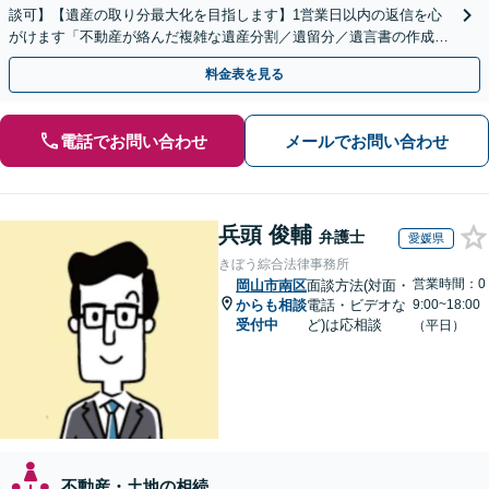
談可】【遺産の取り分最大化を目指します】1営業日以内の返信を心
がけます「不動産が絡んだ複雑な遺産分割／遺留分／遺言書の作成・
執行／事業承継など、お任せください」【休日相談あり】
料金表を見る
電話でお問い合わせ
メールでお問い合わせ
兵頭 俊輔
弁護士
愛媛県
きぼう綜合法律事務所
営業時間：0
岡山市南区
面談方法(対面・
からも相談
電話・ビデオな
9:00~18:00
受付中
ど)は応相談
（平日）
不動産・土地の相続