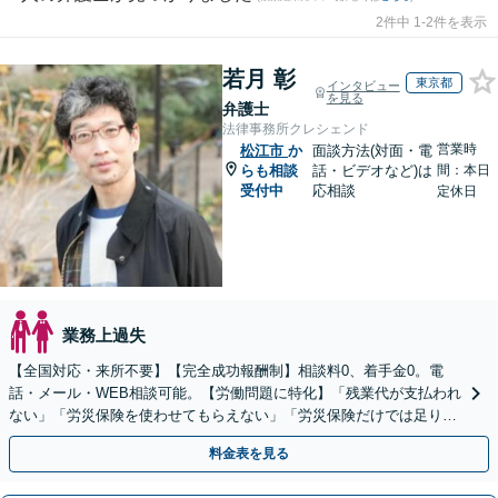
2件中 1-2件を表示
若月 彰
東京都
インタビュー
を見る
弁護士
法律事務所クレシェンド
営業時
松江市
か
面談方法(対面・電
らも相談
話・ビデオなど)は
間：本日
受付中
応相談
定休日
業務上過失
【全国対応・来所不要】【完全成功報酬制】相談料0、着手金0。電
話・メール・WEB相談可能。【労働問題に特化】「残業代が支払われ
ない」「労災保険を使わせてもらえない」「労災保険だけでは足りな
い。損害賠償請求したい」など労働問題はお任せを。
料金表を見る