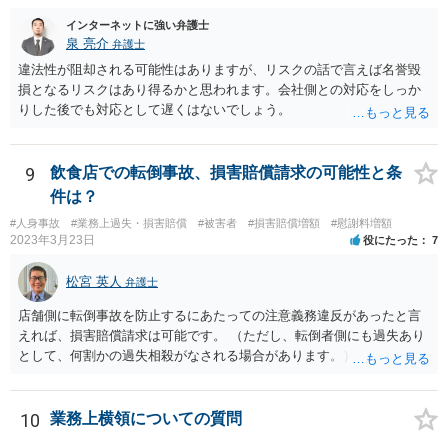
られます（ただしその場合も、現実に発生した損害分を別途請求され
インターネットに強い弁護士
ることはあり得ます）。 また「労働者」であるといえる場合、研修
泉 亮介
弁護士
期間とはいえ業務として研修への参加が強制されているのであれば、
違法性が阻却される可能性はありますが、リスクの話で言えば名誉毀
研修期間分の報酬も請求できる可能性があります。すなわち、業務と
損となるリスクはあり得るかと思われます。会社側との対応をしっか
の関連性が認められる研修について、それが使用者の明示・黙示の指
りした後でも対応として遅くはないでしょう。
示に基づくもので、その参加が事実上強制されている場合には、労働
時間性が認められ、その分の対価となる賃金を請求し得ます。業務と
の関連性が薄くても労働時間性が認められる場合もあります。研修に
9
飲食店での転倒事故、損害賠償請求の可能性と条
労働時間性が認められる場合、少なくとも最低賃金分で計算した額を
件は？
請求することなどが考えられます。 これらのことは一般論であり、
本件にどうあてはまるのかは具体的な事情を詳しく聞かないと判断で
#人身事故
#業務上過失・損害賠償
#被害者
#損害賠償増額
#慰謝料増額
きないことですので、一度弁護士に相談されてもよいかと思います。
2023年3月23日
役にたった
7
松宮 英人
弁護士
店舗側に転倒事故を防止するにあたっての注意義務違反があったと言
えれば、損害賠償請求は可能です。 （ただし、転倒者側にも過失あり
として、何割かの過失相殺がなされる場合があります。） 注意義務違
反の有無は、当時の個別具体的な事情により判断されます。 例えば、
床材等の性質、清掃により濡れるなどしてどの程度滑りやすくなって
いたか（清掃の仕方）、当日の天候、店内の混雑具合や客の動線、店
10
業務上横領についての質問
員による注意喚起の有無、過去に同様の事故があったか否か…などな