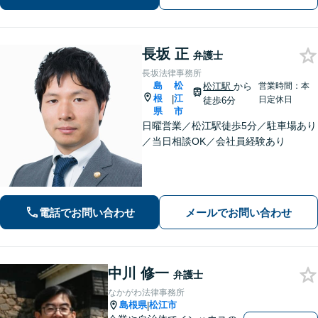
い。【弁護士歴20年以上】
長坂 正
弁護士
長坂法律事務所
島
松
松江駅
から
営業時間：本
根
江
|
日定休日
徒歩6分
県
市
日曜営業／松江駅徒歩5分／駐車場あり
／当日相談OK／会社員経験あり
電話でお問い合わせ
メールでお問い合わせ
中川 修一
弁護士
なかがわ法律事務所
島根県
松江市
|