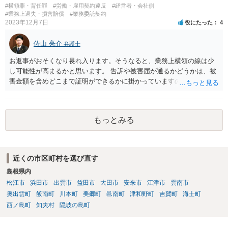
ど、様々な要素を見ていく必要があります。 一度弁護士にご相談され
#横領罪・背任罪
#労働・雇用契約違反
#経営者・会社側
ることをオススメします。 なお、治療費も損害賠償に含まれますが、
#業務上過失・損害賠償
#業務委託契約
2023年12月7日
役にたった
4
慰謝料など、具体的な損害賠償算定の仕方についても、ご相談なさる
とよいと思います。 お大事になさってください。
佐山 亮介
弁護士
お返事がおそくなり畏れ入ります。そうなると、業務上横領の線は少
し可能性が高まるかと思います。 告訴や被害届が通るかどうかは、被
害金額を含めどこまで証明ができるかに掛かっていますので、一度直
接面談等で資料を交えながらご相談されることをおすすめします。
もっとみる
近くの市区町村を選び直す
島根県内
松江市
浜田市
出雲市
益田市
大田市
安来市
江津市
雲南市
奥出雲町
飯南町
川本町
美郷町
邑南町
津和野町
吉賀町
海士町
西ノ島町
知夫村
隠岐の島町