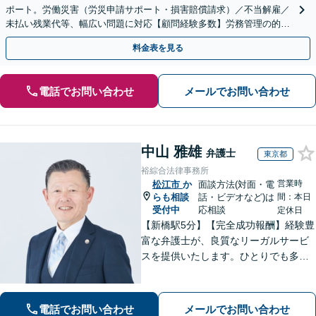
ポート。労働災害（労災申請サポート・損害賠償請求）／不当解雇／
未払い残業代等、幅広い問題に対応【顧問経験多数】労務管理の的確
なアドバイスに注力【夜間・休日対応】【岡山駅10分】
料金表を見る
電話でお問い合わせ
メールでお問い合わせ
中山 雅雄
弁護士
東京都
裕綜合法律事務所
営業時
松江市
か
面談方法(対面・電
らも相談
話・ビデオなど)は
間：本日
受付中
応相談
定休日
【新橋駅5分】【完全成功報酬】経験豊
富な弁護士が、良質なリーガルサービ
スを提供いたします。ひとりでも多く
の方が笑顔で未来を歩めるよう、丁寧
にアドバイス・サポートをいたしま
す。お困りの際は、ぜひご相談くださ
電話でお問い合わせ
メールでお問い合わせ