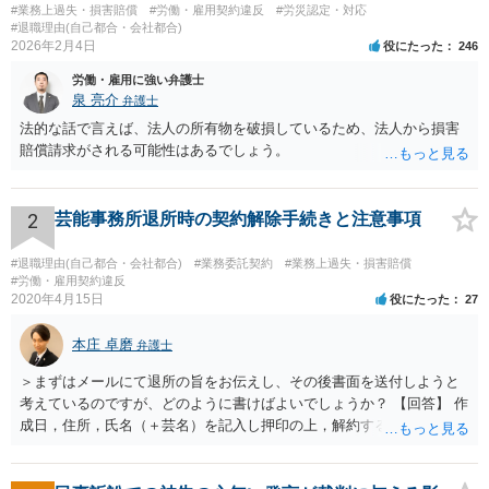
#業務上過失・損害賠償
#労働・雇用契約違反
#労災認定・対応
#退職理由(自己都合・会社都合)
2026年2月4日
役にたった
246
労働・雇用に強い弁護士
泉 亮介
弁護士
法的な話で言えば、法人の所有物を破損しているため、法人から損害
賠償請求がされる可能性はあるでしょう。
2
芸能事務所退所時の契約解除手続きと注意事項
#退職理由(自己都合・会社都合)
#業務委託契約
#業務上過失・損害賠償
#労働・雇用契約違反
2020年4月15日
役にたった
27
本庄 卓磨
弁護士
＞まずはメールにて退所の旨をお伝えし、その後書面を送付しようと
考えているのですが、どのように書けばよいでしょうか？ 【回答】 作
成日，住所，氏名（＋芸名）を記入し押印の上，解約する旨を伝える
内容を記載してください。 ＞私のような場合は損害賠償を請求される
ようなことはありますでしょうか？ 【回答】 特にないと思われます