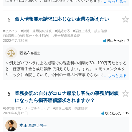
に立てればと思い、ご質問にお答えさせていただきます。 ご相談者の
具体的な会社内での立場や入手可能な証拠資料にもよりますが、お怪
我に関しては労災保険からの給付や会社からの損害賠償が、過重労働
に関しては未払残業代の支払が受けられる可能性がある事案とお見受
5
個人情報開示請求に応じない企業を訴えたい
けします。 請求が認められる可能性や採るべき手続を検討するには、
様々な事情のヒアリングや証拠資料の検討が必要になるため、今後の
#セクハラ
#労働・雇用契約違反
#労災対応
#業務上過失・損害賠償
方針の検討も含め、一度面談にて法律相談をされることをおすすめし
#退職理由(自己都合・会社都合)
#安全配慮義務違反
2022年7月29日
役にたった
7
ます。
匿名A
弁護士
＞例えばパワハラによる退職での慰謝料の相場が50～100万円だとする
と、ほぼ着手金と成功報酬で消えてしまいますね。 ＞元々メンタルク
リニックに通院していて、今回の一連の出来事でさらに悪化した事実
を医師の診断書で証拠として提出しても慰謝料は変わらないですか？
万が一、慰謝料請求が認められるにしても金額としては微々たるもの
かと思いますが、依頼する弁護士に詳細を説明したうえで指示を仰い
6
業務委託の自分がコロナ感染し客先の事務所閉鎖
だ方がいいかと思います。
になったら損害賠償請求されますか？
#契約書作成・リーガルチェック
#業務上過失・損害賠償
2020年4月15日
役にたった
15
本庄 卓磨
弁護士