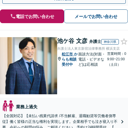
電話でお問い合わせ
メールでお問い合わせ
池ケ谷 文彦
弁護士
神奈川県
弁護士法人東京新宿法律事務所 横浜支店
営業時間：0
松江市
か
面談方法(対面・
らも相談
電話・ビデオな
9:00~21:00
受付中
ど)は応相談
（土日）
業務上過失
【全国対応】【未払い残業代請求 /不当解雇、退職勧奨等労働者側専
従】働く皆様の正当な権利を実現します。企業相手でも泣き寝入り不
要。会社への疑問や悩み、ご相談ください。予約は24時間受付。【初