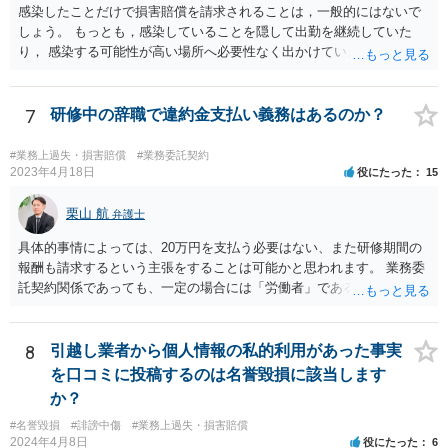
感染したことだけで損害賠償を請求されることは，一般的にはないで
しょう。 もっとも，感染していることを隠して出勤を継続していた
り， 感染する可能性が高い場所へ必要性なく出かけていたりした場合
など， 感染者の責任が大きいといえる場合には，損害賠償を請求され
るリスクがあり得ると思います。 もし事業所閉鎖になった場合には損
害が大きくなりますので，注意が必要ですね。
7
研修中の辞職で違約金支払い義務はあるのか？
#業務上過失・損害賠償
#業務委託契約
2023年4月18日
役にたった
15
栗山 航
弁護士
具体的事情によっては、20万円を支払う必要はない、また研修期間の
報酬も請求するという主張をすることは可能かと思われます。 業務委
託契約関係であっても、一定の場合には「労働者」であるとして労働
基準法が適用されます。「労働者」であるといえる場合とは、使用従
属性が認められる場合、すなわち、①使用者の指揮監督下において労
務の提供をする者であること、②労務に対する対償を支払われる者で
8
引越し業者から個人情報の私的利用があった事実
あることという２つの要件を満たした場合に認められるとされます。
を口コミに投稿するのは名誉毀損に該当します
この判断は、様々な個別的事情に照らして総合的に判断されるもので
か？
す。 「労働者」であるといえる場合、20万円の違約金を予定する規
#名誉毀損
#誹謗中傷
#業務上過失・損害賠償
定は、労働基準法16条違反となります。したがって、「労働者」であ
2024年4月8日
役にたった
6
ると主張し、労働基準法16条を根拠に20万円の支払を拒むことは考え