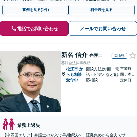
回面談無料】【夜間・休日対応可】
事例を見る(1件)
料金表を見る
電話でお問い合わせ
メールでお問い合わせ
新名 信介
弁護士
岡山県
葵綜合法律事務所
営業時
松江市
か
面談方法(対面・電
らも相談
話・ビデオなど)は
間：本日
受付中
応相談
定休日
業務上過失
【中四国エリア】弁護士の介入で早期解決へ！証拠集めから全力でサ