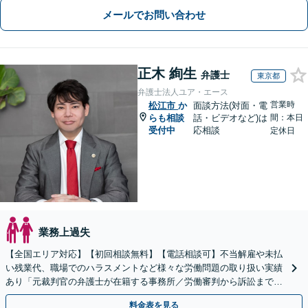
メールでお問い合わせ
正木 絢生
弁護士
東京都
弁護士法人ユア・エース
営業時
松江市
か
面談方法(対面・電
らも相談
話・ビデオなど)は
間：本日
受付中
応相談
定休日
業務上過失
【全国エリア対応】【初回相談無料】【電話相談可】不当解雇や未払
い残業代、職場でのハラスメントなど様々な労働問題の取り扱い実績
あり「元裁判官の弁護士が在籍する事務所／労働審判から訴訟まで、
裁判官経験を活かした最適な戦略を立案」
料金表を見る