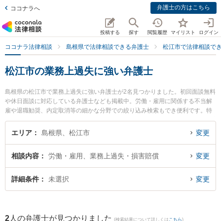
弁護士の方はこちら
ココナラへ
投稿する
探す
閲覧履歴
マイリスト
ログイン
ココナラ法律相談
島根県で法律相談できる弁護士
松江市で法律相談で
松江市の業務上過失に強い弁護士
島根県の松江市で業務上過失に強い弁護士が2名見つかりました。初回面談無料
や休日面談に対応している弁護士なども掲載中。労働・雇用に関係する不当解
雇や退職勧奨、内定取消等の細かな分野での絞り込み検索もでき便利です。特
に長坂法律事務所の長坂 正弁護士やなかがわ法律事務所の中川 修一弁護士のプ
ロフィール情報や弁護士費用、強みなどが注目されています。『松江市で土日
エリア
島根県、松江市
変更
や夜間に発生した業務上過失のトラブルを今すぐに弁護士に相談したい』『業
務上過失のトラブル解決の実績豊富な近くの弁護士を検索したい』『初回相談
相談内容
労働・雇用、業務上過失・損害賠償
変更
無料で業務上過失を法律相談できる松江市内の弁護士に相談予約したい』など
でお困りの相談者さんにおすすめです。
詳細条件
未選択
変更
2
人の弁護士が見つかりました
(検索結果について詳しくは
こちら
)