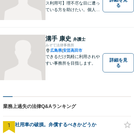
ス利用可】理不尽な目に遭っ
る
ている方を助けたい。個人・
法人問わず、あらゆる問題を
解決いたします。お一人で抱
え込むことなく、まずはお気
軽にご相談ください。【電話
溝手 康史
弁護士
相談可】
みぞて法律事務所
広島県
安芸高田市
|
できるだけ気軽に利用されや
詳細を見
すい事務所を目指します。
る
業務上過失の法律Q&Aランキング
1
社用車の破損。弁償するべきかどうか