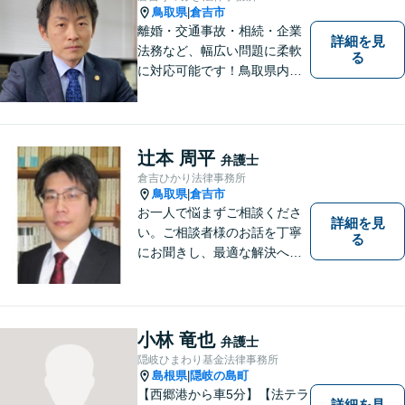
鳥取県
倉吉市
|
離婚・交通事故・相続・企業
詳細を見
法務など、幅広い問題に柔軟
る
に対応可能です！鳥取県内の
皆さまのお役に立てるよう尽
力いたします。「こんな相談
をしてもいいのか」と迷われ
ている方も、お気軽にご相談
辻本 周平
弁護士
ください！【駐車場有】
倉吉ひかり法律事務所
鳥取県
倉吉市
|
お一人で悩まずご相談くださ
詳細を見
い。ご相談者様のお話を丁寧
る
にお聞きし、最適な解決へと
導きます。
小林 竜也
弁護士
隠岐ひまわり基金法律事務所
島根県
隠岐の島町
|
【西郷港から車5分】【法テラ
詳細を見