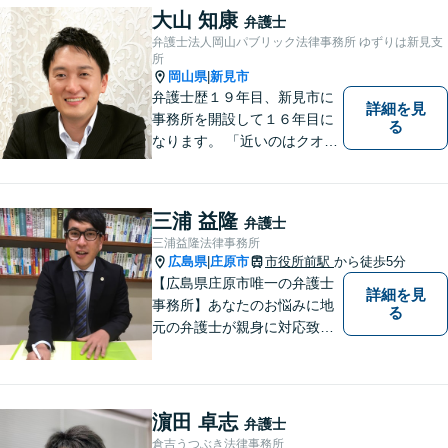
大山 知康
弁護士
弁護士法人岡山パブリック法律事務所 ゆずりは新見支
所
岡山県
新見市
|
弁護士歴１９年目、新見市に
詳細を見
事務所を開設して１６年目に
る
なります。 「近いのはクオリ
ティ」をモットーに、地元の
皆さまに距離的にも精神的に
も「近い」法律事務所となれ
三浦 益隆
弁護士
るよう職員一同頑張っていま
三浦益隆法律事務所
す。 お気軽にお問い合わせく
広島県
庄原市
市役所前駅
から徒歩5分
|
ださい。
【広島県庄原市唯一の弁護士
詳細を見
事務所】あなたのお悩みに地
る
元の弁護士が親身に対応致し
ます。
濵田 卓志
弁護士
倉吉うつぶき法律事務所