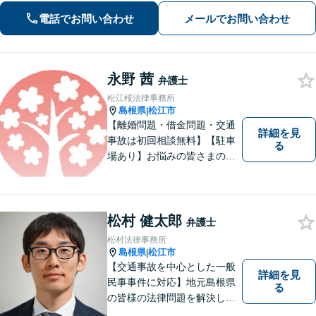
電話でお問い合わせ
メールでお問い合わせ
永野 茜
弁護士
松江桜法律事務所
島根県
松江市
|
【離婚問題・借金問題・交通
詳細を見
事故は初回相談無料】【駐車
る
場あり】お悩みの皆さまの気
持ちに寄り添って、一緒に解
決していけるように努めてま
いりたいと思います。丁寧な
説明で適切かつ迅速な解決を
松村 健太郎
弁護士
目指します。
松村法律事務所
島根県
松江市
|
【交通事故を中心とした一般
詳細を見
民事事件に対応】地元島根県
る
の皆様の法律問題を解決し、
明るく活気のある地域づくり