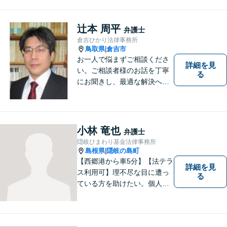
力いたします。「こんな相談
をしてもいいのか」と迷われ
ている方も、お気軽にご相談
辻本 周平
弁護士
ください！【駐車場有】
倉吉ひかり法律事務所
鳥取県
倉吉市
|
お一人で悩まずご相談くださ
詳細を見
い。ご相談者様のお話を丁寧
る
にお聞きし、最適な解決へと
導きます。
小林 竜也
弁護士
隠岐ひまわり基金法律事務所
島根県
隠岐の島町
|
【西郷港から車5分】【法テラ
詳細を見
ス利用可】理不尽な目に遭っ
る
ている方を助けたい。個人・
法人問わず、あらゆる問題を
解決いたします。お一人で抱
え込むことなく、まずはお気