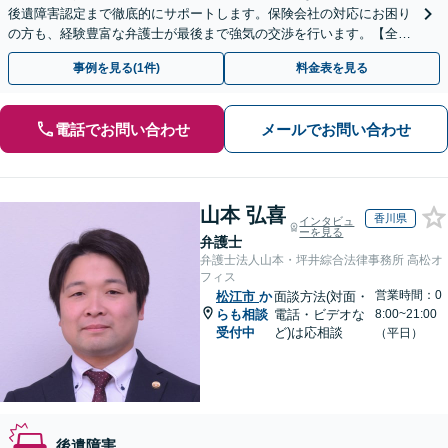
後遺障害認定まで徹底的にサポートします。保険会社の対応にお困り
の方も、経験豊富な弁護士が最後まで強気の交渉を行います。【全国
13拠点】お気軽にご相談ください。
事例を見る(1件)
料金表を見る
電話でお問い合わせ
メールでお問い合わせ
山本 弘喜
香川県
インタビュ
ーを見る
弁護士
弁護士法人山本・坪井綜合法律事務所 高松オ
フィス
営業時間：0
松江市
か
面談方法(対面・
らも相談
電話・ビデオな
8:00~21:00
受付中
ど)は応相談
（平日）
後遺障害