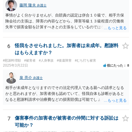
藤岡 隆夫
弁護士
事情がよく分かりませんが、自賠責の認定は併合１０級で、相手方保
険会社の主張は、障害の内容などから、障害等級１３級程度の労働喪
失率で損害金額を計算すべきとの主張をしているのではないでしょう
か。 こちらの弁護士の責任ではなく、相手保険会社の姿勢が原因です
ので、弁護士を交代しても状況は変わらないでしょう。今の弁護士と
十分に打ち合わせをすることが重要だと思います。
6
怪我をさせられました。加害者は未成年。慰謝料
はもらえますか？
#慰謝料増額
#被害者
#人身事故
#後遺障害
#むち打ち被害
2025年3月22日
役にたった
8
泉 亮介
弁護士
相手が未成年となりますのでその法定代理人である親への請求となる
かと思われますが、加害者側も認めていて、怪我自体も診断があると
なると慰謝料請求や治療費などの損害賠償は可能でしょう。 整骨院へ
の通院は医師からの指示がない場合は治療に必要な通院と評価されな
い場合が多いです。 また、保険会社から提案される金額は低めに出さ
れることも多いため、その交渉のために弁護士を入れるということも
7
傷害事件の加害者が被害者の仲間に対する訴訟は
考えられるかと思われます。
可能か？