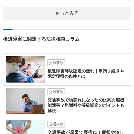
願いしてください。 物的損害については、請求の根拠を精査する必要
があり、写真や見積書を送ってもらい、請求金額が正当化をちゃんと
もっとみる
チェックする必要があります。 相談者様の資力がどれだけあるのかは
分かりませんが、資力に応じた対応をして行くほかありません。 訴訟
にならないようにするには、被害者の納得するような金額を提示する
しかありません。ご相談者様の誠意が伝わっているかや、 被害者のキ
ャラクターの問題もあるので、どうすればよいのかという正解はあり
後遺障害に関連する法律相談コラム
ません。どのように対応しても、訴訟に持っていく人もいます。 一人
で交渉をすることは相当大変だと思うので、弁護士に面談のうえ、場
合によっては交渉を任せた方がいいかもしれません。
交通事故
後遺障害等級認定の流れ｜申請手続きや
認定獲得の条件とは
交通事故
交通事故で物忘れになったのは高次脳機
能障害？慰謝料や等級認定のポイントも
解説
交通事故
交通事故が原因で腰痛に！症状や治し