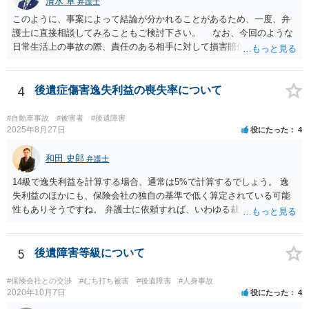
清水 卓
弁護士
このように、事案によって結論が分かれることがあるため、一度、弁
護士に直接相談してみることもご検討下さい。 なお、今回のような
日常生活上の事故の際、責任のある相手に対して損害賠償請求する際
の弁護士費用がご加入の保険から出る特約が付いている場合がありま
す（ご自宅の火災保険や自動車の任意保険等を確認してみて下さい。
加入したつもりがなくても、確認してみたら付いていたということが
4
後遺症傷害逸失利益の喪失率について
ありますので）。
#自動車事故
#被害者
#後遺障害
2025年8月27日
役にたった
4
和田 史郎
弁護士
14級で逸失利益を計算する場合、通常は5%で計算するでしょう。 逸
失利益のほかにも、保険会社の独自の基準で低く算定されている可能
性もありそうですね。 弁護士に依頼すれば、いわゆる裁判基準程度の
増額が期待できると思います。
5
後遺障害等級について
#保険会社との交渉
#むち打ち被害
#後遺障害
#人身事故
2020年10月7日
役にたった
4