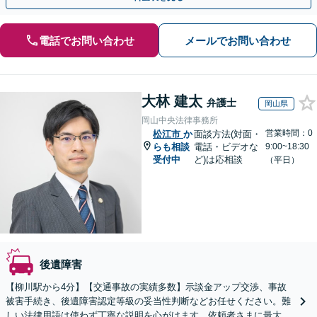
電話でお問い合わせ
メールでお問い合わせ
大林 建太
弁護士
岡山県
岡山中央法律事務所
営業時間：0
松江市
か
面談方法(対面・
らも相談
電話・ビデオな
9:00~18:30
受付中
ど)は応相談
（平日）
後遺障害
【柳川駅から4分】【交通事故の実績多数】示談金アップ交渉、事故
被害手続き、後遺障害認定等級の妥当性判断などお任せください。難
しい法律用語は使わず丁寧な説明を心がけます。依頼者さまに最大限