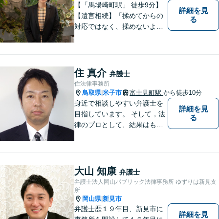
【「馬場崎町駅」 徒歩9分】
詳細を見
【遺言相続】「揉めてからの
る
対応ではなく、揉めないよう
にする」ことを目指す弁護士
です。 お客様の気持ちに寄り
添い、柔軟かつスムーズな解
決を目指します。 どんな些細
住 真介
弁護士
なことでもお気軽にご相談く
住法律事務所
ださい。【弁護士歴15年以
鳥取県
米子市
富士見町駅
から徒歩10分
|
上】
身近で相談しやすい弁護士を
詳細を見
目指しています。 そして，法
る
律のプロとして、結果はもち
ろん，解決に至る過程にこだ
わり，質の高いサービスを提
供します。 また，相談者様、
依頼者様の心を理解し，寄り
大山 知康
弁護士
添いながら問題い解決のサポ
弁護士法人岡山パブリック法律事務所 ゆずりは新見支
ートを心がけています。
所
岡山県
新見市
|
弁護士歴１９年目、新見市に
詳細を見