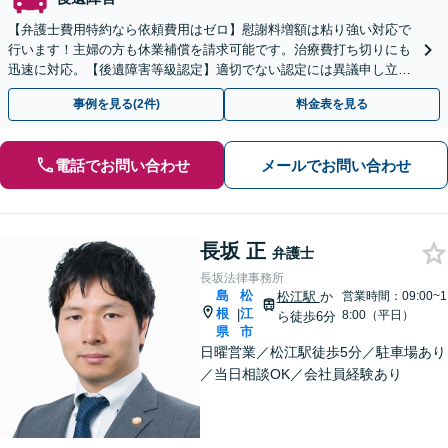
【弁護士費用特約なら依頼費用はゼロ】慰謝料増額は粘り強い対応で
行います！主婦の方も休業補償を請求可能です。治療費打ち切りにも
迅速に対応。【後遺障害等級認定】適切でない認定には異議申し立て
を！
事例を見る(2件)
料金表を見る
電話でお問い合わせ
メールでお問い合わせ
長坂 正
弁護士
長坂法律事務所
島
松
松江駅
か
営業時間：09:00~1
根
江
|
8:00（平日）
ら徒歩6分
県
市
日曜営業／松江駅徒歩5分／駐車場あり
／当日相談OK／会社員経験あり