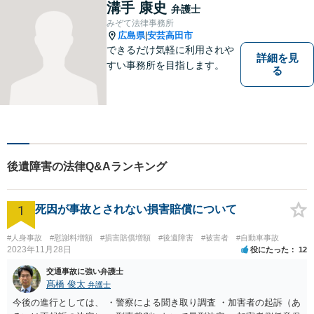
軽にご相談ください。【電話
溝手 康史
弁護士
相談可】
みぞて法律事務所
広島県
安芸高田市
|
できるだけ気軽に利用されや
詳細を見
すい事務所を目指します。
る
後遺障害の法律Q&Aランキング
1
死因が事故とされない損害賠償について
#人身事故
#慰謝料増額
#損害賠償増額
#後遺障害
#被害者
#自動車事故
2023年11月28日
役にたった
12
交通事故に強い弁護士
髙橋 俊太
弁護士
今後の進行としては、 ・警察による聞き取り調査 ・加害者の起訴（あ