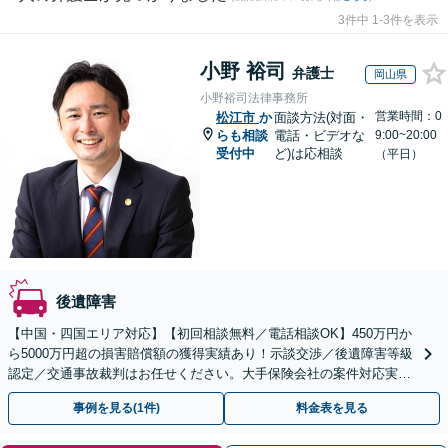
3件中 1-3件を表示
小野 裕司
弁護士
岡山県
小野裕司法律事務所
営業時間：0
松江市
か
面談方法(対面・
らも相談
電話・ビデオな
9:00~20:00
受付中
ど)は応相談
（平日）
後遺障害
【中国・四国エリア対応】【初回相談無料／電話相談OK】450万円か
ら5000万円超の損害賠償額の獲得実績あり！示談交渉／後遺障害等級
認定／交通事故裁判はお任せください。大手保険会社の案件対応実績
多数。医学的知識にも精通【休日・夜間面談可能】
事例を見る(1件)
料金表を見る