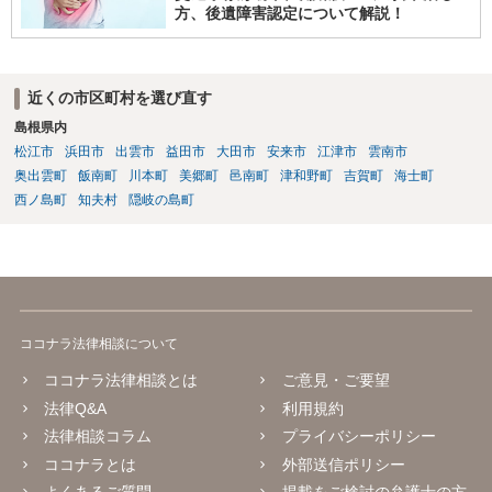
方、後遺障害認定について解説！
近くの市区町村を選び直す
島根県内
松江市
浜田市
出雲市
益田市
大田市
安来市
江津市
雲南市
奥出雲町
飯南町
川本町
美郷町
邑南町
津和野町
吉賀町
海士町
西ノ島町
知夫村
隠岐の島町
ココナラ法律相談について
ココナラ法律相談とは
ご意見・ご要望
法律Q&A
利用規約
法律相談コラム
プライバシーポリシー
ココナラとは
外部送信ポリシー