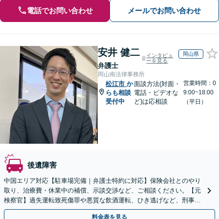
電話でお問い合わせ
メールでお問い合わせ
安井 健二
岡山県
インタビュ
ーを見る
弁護士
岡山南法律事務所
営業時間：0
松江市
か
面談方法(対面・
らも相談
電話・ビデオな
9:00~18:00
受付中
ど)は応相談
（平日）
後遺障害
中国エリア対応【駐車場完備｜弁護士特約に対応】保険会社とのやり
取り、治療費・休業中の補償、示談交渉など、ご相談ください。【元
検察官】過失運転致死傷罪や悪質な飲酒運転、ひき逃げなど、刑事事
件になっている事故にも対応【夜間面談｜WEB面談可】
料金表を見る