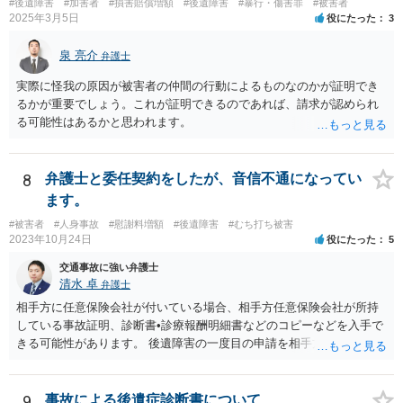
#後遺障害
#加害者
#損害賠償増額
#後遺障害
#暴行・傷害罪
#被害者
2025年3月5日
役にたった
3
泉 亮介
弁護士
実際に怪我の原因が被害者の仲間の行動によるものなのかが証明でき
るかが重要でしょう。これが証明できるのであれば、請求が認められ
る可能性はあるかと思われます。
8
弁護士と委任契約をしたが、音信不通になってい
ます。
#被害者
#人身事故
#慰謝料増額
#後遺障害
#むち打ち被害
2023年10月24日
役にたった
5
交通事故に強い弁護士
清水 卓
弁護士
相手方に任意保険会社が付いている場合、相手方任意保険会社が所持
している事故証明、診断書•診療報酬明細書などのコピーなどを入手で
きる可能性があります。 後遺障害の一度目の申請を相手方任意保険会
社を通じて行なっている場合（事前認定）、後遺障害診断書や認定結
果と認定理由書も相手方任意保険会社から入手できる可能性がありま
す。 これらが難しくても、通院していた病院のカルテを取り付けるこ
9
事故による後遺症診断書について