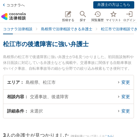
弁護士の方はこちら
ココナラへ
投稿する
探す
閲覧履歴
マイリスト
ログイン
ココナラ法律相談
島根県で法律相談できる弁護士
松江市で法律相談で
松江市の後遺障害に強い弁護士
島根県の松江市で後遺障害に強い弁護士が3名見つかりました。初回面談無料や
休日面談に対応している弁護士なども掲載中。交通事故に関係する自動車事故
やバイク事故、自転車事故等の細かな分野での絞り込み検索もでき便利です。
特に長坂法律事務所の長坂 正弁護士や松江桜法律事務所の永野 茜弁護士、松村
法律事務所の松村 健太郎弁護士のプロフィール情報や弁護士費用、強みなどが
エリア
島根県、松江市
変更
注目されています。『松江市で土日や夜間に発生した後遺障害のトラブルを今
すぐに弁護士に相談したい』『後遺障害のトラブル解決の実績豊富な近くの弁
相談内容
交通事故、後遺障害
変更
護士を検索したい』『初回相談無料で後遺障害を法律相談できる松江市内の弁
護士に相談予約したい』などでお困りの相談者さんにおすすめです。
詳細条件
未選択
変更
3
人の弁護士が見つかりました
(検索結果について詳しくは
こちら
)