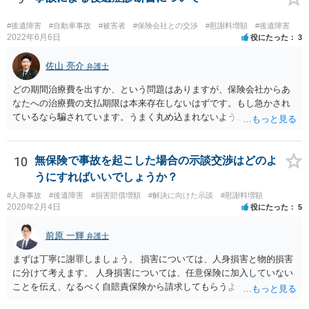
と等で代替が可能な場合もあります。 事故からどの程度期間が経過し
ているがが定かではありませんが、昨年４月から既に１年半年程度経
#後遺障害
#自動車事故
#被害者
#保険会社との交渉
#慰謝料増額
#後遺障害
過しており、時効なども意識しながら対応をしておきたいところで
2022年6月6日
役にたった
3
す。 待っていても事態が打開しない可能性もあるため、依頼の対応が
可能な弁護士に個別に問い合わせ、上記の方法等を参考に進め方を相
佐山 亮介
弁護士
談してみるのが望ましいかもしれません。
どの期間治療費を出すか、という問題はありますが、保険会社からあ
なたへの治療費の支払期限は本来存在しないはずです。もし急かされ
ているなら騙されています。うまく丸め込まれないようご注意下さ
い。 診療内科の費用を払ってもらえるかどうかは絶対の保証はありま
せんが、受診したならば提出すべきです。
10
無保険で事故を起こした場合の示談交渉はどのよ
うにすればいいでしょうか？
#人身事故
#後遺障害
#損害賠償増額
#解決に向けた示談
#慰謝料増額
2020年2月4日
役にたった
5
前原 一輝
弁護士
まずは丁寧に謝罪しましょう。 損害については、人身損害と物的損害
に分けて考えます。 人身損害については、任意保険に加入していない
ことを伝え、なるべく自賠責保険から請求してもらうようお願いして
ください。 また、治療については、健康保険を使ってもらうようにお