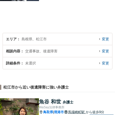
に貢献いたします。法的な解
決だけでなく、依頼者様一人
ひとりの心に寄り添ったサポ
ートを心がけております。ま
ずはお気軽にご相談くださ
い。
エリア
島根県、松江市
変更
相談内容
交通事故、後遺障害
変更
詳細条件
未選択
変更
松江市から近い後遺障害に強い弁護士
魚谷 和世
弁護士
WaSay法律事務所
鳥取県
境港市
馬場崎町駅
から徒歩9分
|