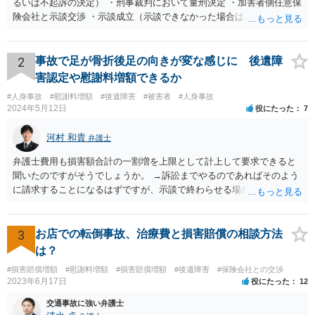
るいは不起訴の決定） ・刑事裁判において量刑決定 ・加害者側任意保
険会社と示談交渉 ・示談成立（示談できなかった場合は裁判） となり
ます。なお、警察では、お母様の生前のご様子やご遺族の被害感情、
加害者に対する処罰感情など尋ねられるはずですので、率直にお答え
になるとよいと思います。
2
事故で足が骨折後足の向きが変な感じに 後遺障
害認定や慰謝料増額できるか
#人身事故
#慰謝料増額
#後遺障害
#被害者
#人身事故
2024年5月12日
役にたった
7
河村 和貴
弁護士
弁護士費用も損害額合計の一割増を上限として計上して要求できると
聞いたのですがそうでしょうか。 →訴訟までやるのであればそのよう
に請求することになるはずですが、示談で終わらせる場合には、そこ
は譲歩させられることが多いように思います。 LAC基準の弁護士さん
ならほとんど充足できるか多くが返ってくるイメージなので頼むのも
いいかなと思うのですが。 →LAC基準でもそうかもしれませんし、交
3
お店での転倒事故、治療費と損害賠償の相談方法
通事故事案ではより定額の費用としている法律事務所も多いように思
は？
います。費用面も含めて、弁護士さんを検討してみるとよいかもしれ
#損害賠償増額
#慰謝料増額
#損害賠償増額
#後遺障害
#保険会社との交渉
ませんね。 かなり具体的な話も多くなっているので、法律事務所に問
2023年6月17日
役にたった
12
い合わせてみるとよいと思います。
交通事故に強い弁護士