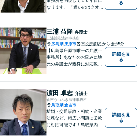
事務所を開設して１６年目に
る
なります。 「近いのはクオリ
ティ」をモットーに、地元の
皆さまに距離的にも精神的に
も「近い」法律事務所となれ
三浦 益隆
弁護士
るよう職員一同頑張っていま
三浦益隆法律事務所
す。 お気軽にお問い合わせく
広島県
庄原市
市役所前駅
から徒歩5分
|
ださい。
【広島県庄原市唯一の弁護士
詳細を見
事務所】あなたのお悩みに地
る
元の弁護士が親身に対応致し
ます。
濵田 卓志
弁護士
倉吉うつぶき法律事務所
鳥取県
倉吉市
|
離婚・交通事故・相続・企業
詳細を見
法務など、幅広い問題に柔軟
る
に対応可能です！鳥取県内の
皆さまのお役に立てるよう尽