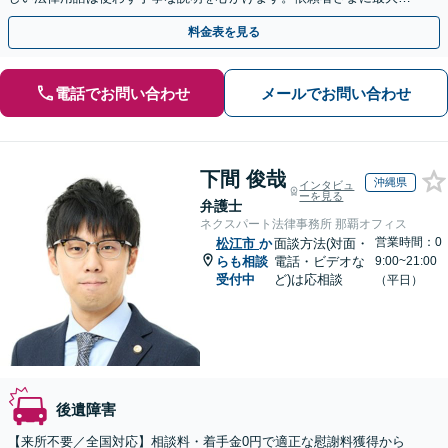
ご納得いただける解決策を提案します。【子連れ相談可】
料金表を見る
電話でお問い合わせ
メールでお問い合わせ
下間 俊哉
沖縄県
インタビュ
ーを見る
弁護士
ネクスパート法律事務所 那覇オフィス
営業時間：0
松江市
か
面談方法(対面・
らも相談
電話・ビデオな
9:00~21:00
受付中
ど)は応相談
（平日）
後遺障害
【来所不要／全国対応】相談料・着手金0円で適正な慰謝料獲得から