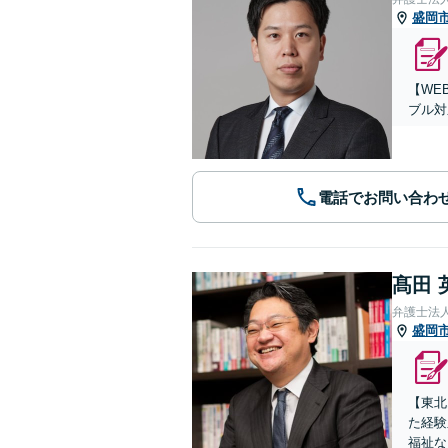
盛岡
【WE
ブル対
電話でお問い合わ
髙田 
弁護士法
盛岡
【東北
た経験
福祉な