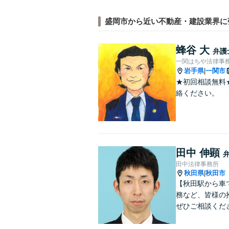
盛岡市から近い不動産・建設業界に
蜂谷 大
弁護
一関はちや法律事
岩手県
一関市
|
★初回相談無料
絡ください。
田中 伸顕
田中法律事務所
秋田県
秋田市
|
【秋田駅から車
務など、皆様の
ぜひご相談くだ