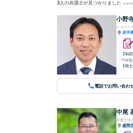
3
人の弁護士が見つかりました
(検索結
小野寺
ベリーベ
岩手
【初回
ベルな
【他士
電話でお問い合わ
中尾 
弁護士法
盛岡