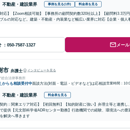
不動産・建設業界
事例を見る(1件)
料金表を見る
対応】【Zoom相談可能】【事務所の顧問契約数320社以上】【顧問料3.3
ブルの対応など。建築・不動産・内装業など幅広い業界に対応【企業・個人
せ
メール
樹市
弁護士
インタビューを見る
ア総合法律事務所
市
からも相談受付中
面談方法(対面・電話・ビデオなど)は応相談
営業時間：10:0
不動産・建設業界
料金表を見る
契約：関東エリア対応】【初回無料】【知的財産に強い】弁理士等と連携し
で提供【元文部科学省ADRセンター勤務】行政機関での経験、環境法への豊
を解決へ導きます