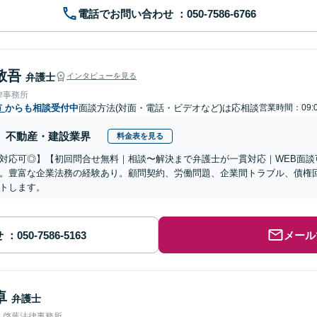
電話でお問い合わせ
敬吾
弁護士
インタビューを見る
律事務所
市
からも相談受付中
面談方法(対面・電話・ビデオなど)は応相談
営業時間：09:0
不動産・建設業界
料金表を見る
対応可◎】【初回問合せ無料｜相談〜解決まで弁護士が一貫対応｜WEB面談
。豊富な企業法務の経験あり。顧問契約、労働問題、企業間トラブル、債権
トします。
せ
メール
卓
弁護士
人啓葉法律事務所