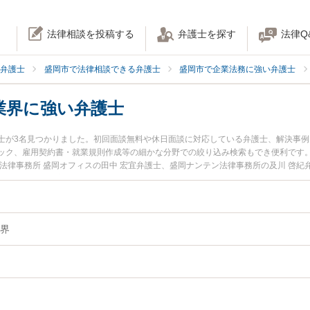
法律相談を投稿する
弁護士を探す
法律Q
弁護士
盛岡市で法律相談できる弁護士
盛岡市で企業法務に強い弁護士
業界に強い弁護士
士が3名見つかりました。初回面談無料や休日面談に対応している弁護士、解決事
ック、雇用契約書・就業規則作成等の細かな分野での絞り込み検索もでき便利です。
法律事務所 盛岡オフィスの田中 宏宜弁護士、盛岡ナンテン法律事務所の及川 啓
に発生した不動産・建設業界のトラブルを今すぐに弁護士に相談したい』『不動産
建設業界を法律相談できる盛岡市内の弁護士に相談予約したい』などでお困りの相
界