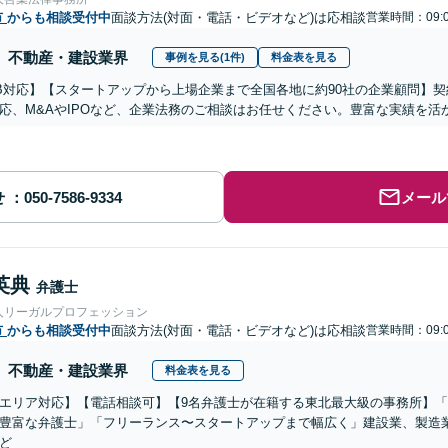
市
からも相談受付中
面談方法(対面・電話・ビデオなど)は応相談
営業時間：09:0
不動産・建設業界
事例を見る(1件)
料金表を見る
B対応】【スタートアップから上場企業まで全国各地に約90社の企業顧問】
応、M&AやIPOなど、企業法務のご相談はお任せください。豊富な実績を
せ
メール
英典
弁護士
人リーガルプロフェッション
市
からも相談受付中
面談方法(対面・電話・ビデオなど)は応相談
営業時間：09:0
不動産・建設業界
料金表を見る
エリア対応】【電話相談可】【9名弁護士が在籍する東北最大級の事務所】「
豊富な弁護士」「フリーランス〜スタートアップまで幅広く」建設業、製造業
ど