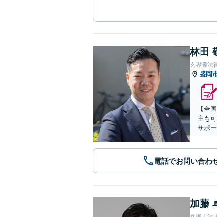
林田 
玄界灘法
盛岡
【全国
主も可
サポー
電話でお問い合わ
加藤 
弁護士法