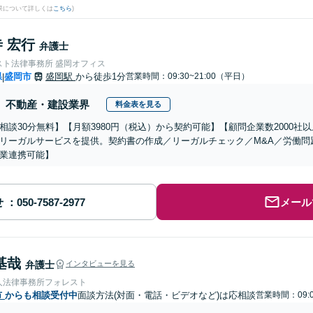
果について詳しくは
こちら
)
 宏行
弁護士
スト法律事務所 盛岡オフィス
県
盛岡市
盛岡駅
から徒歩1分
営業時間：09:30~21:00（平日）
|
不動産・建設業界
料金表を見る
相談30分無料】【月額3980円（税込）から契約可能】【顧問企業数2000
リーガルサービスを提供。契約書の作成／リーガルチェック／M&A／労働問
業連携可能】
せ
メール
基哉
弁護士
インタビューを見る
人法律事務所フォレスト
市
からも相談受付中
面談方法(対面・電話・ビデオなど)は応相談
営業時間：09:0