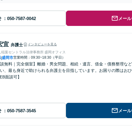
せ
メール
宏宜
弁護士
インタビューを見る
人稲葉セントラル法律事務所 盛岡オフィス
県
盛岡市
営業時間：09:30~18:30（平日）
|
談無料｜完全個室】離婚・男女問題、相続・遺言、借金・債務整理など
い、最も身近で助けられる弁護士を目指しています。お困りの際はおひ
EB面談可】
せ
メール