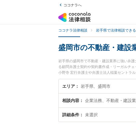
ココナラへ
ココナラ法律相談
岩手県で法律相談できる
盛岡市の不動産・建設
岩手県の盛岡市で不動産・建設業界に強い弁護
る顧問弁護士契約や契約書作成・リーガルチェ
小野寺 宏行弁護士や弁護士法人稲葉セントラル
どが注目されています。『盛岡市で土日や夜間
護士を検索したい』『初回相談無料で不動産・
エリア
岩手県、盛岡市
相談内容
企業法務、不動産・建設業
詳細条件
未選択