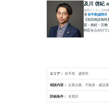
及川 啓紀
盛岡ナンテン法律
岩手県
盛岡市
|
【初回相談無料
題・相続・労働
対応を心がけて
エリア
岩手県、盛岡市
相談内容
企業法務、不動産・建設業
詳細条件
未選択