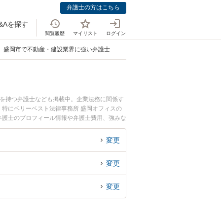
弁護士の方はこちら
&Aを探す
閲覧履歴
マイリスト
ログイン
盛岡市で不動産・建設業界に強い弁護士
例を持つ弁護士なども掲載中。企業法務に関係す
特にベリーベスト法律事務所 盛岡オフィスの
紀弁護士のプロフィール情報や弁護士費用、強みな
・建設業界のトラブル解決の実績豊富な近くの弁
談者さんにおすすめです。
変更
変更
変更