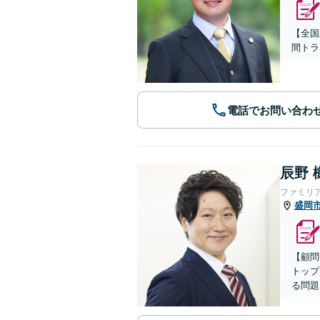
【全国
間トラ
電話でお問い合わ
辰野 
ファミリ
盛岡
【顧問
トップ
る問題