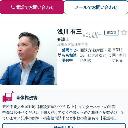
電話でお問い合わせ
メールでお問い合わせ
浅川 有三
東京都
インタビュ
ーを見る
弁護士
浅川倉方法律事務所
営業時
盛岡市
か
面談方法(対面・電
らも相談
話・ビデオなど)は
間：本日
受付中
応相談
定休日
肖像権侵害
来所不要／全国対応【相談実績2,000件以上】インターネットの誹謗
中傷はお任せください！個人だけでなく企業からのご相談も多数受け
ています／記事の削除・損害賠償請求など多数の実績あり【電話相談
可】【初回相談無料】【夜間休日面談可】