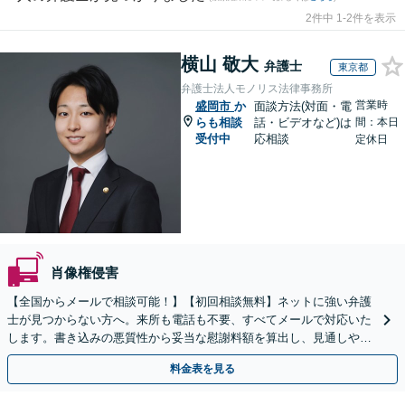
2件中 1-2件を表示
横山 敬大
弁護士
東京都
弁護士法人モノリス法律事務所
営業時
盛岡市
か
面談方法(対面・電
らも相談
話・ビデオなど)は
間：本日
受付中
応相談
定休日
肖像権侵害
【全国からメールで相談可能！】【初回相談無料】ネットに強い弁護
士が見つからない方へ。来所も電話も不要、すべてメールで対応いた
します。書き込みの悪質性から妥当な慰謝料額を算出し、見通しや費
用面のリスクも包み隠さずお伝えしサポートします。
料金表を見る