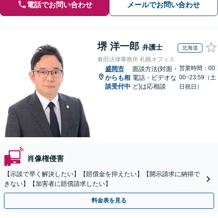
電話でお問い合わせ
メールでお問い合わせ
堺 洋一郎
弁護士
北海道
春田法律事務所 札幌オフィス
営業時間：00:
盛岡市
面談方法(対面・
からも相
電話・ビデオな
00~23:59（土
談受付中
ど)は応相談
日祝日）
肖像権侵害
【示談で早く解決したい】【賠償金を抑えたい】【開示請求に納得で
きない】【加害者に賠償請求したい】
料金表を見る