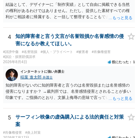
結論として、デザイナーに「制作実績」として自由に掲載できる当然
の権利があるわけではありません。ただし、提供した素材すべての権
利がご相談者に帰属する、と一括して整理することもできません。 ご
自身が撮影・執筆した写真や文章は、創作性があれば原則としてご自
身が著作権者です。 他方、ブランド名、文字主体のロゴ、商品情報、
短いキャッチコピー、販売コンセプトなどは、通常、著作物には当た
4
知的障害者と言う文言が名誉毀損か名誉感情の侵
りません。ただし、ロゴに独自の図形やイラスト等が含まれる場合に
害になるか教えてほしい。
は、その表現部分が著作物となる可能性があります。 また、人物写真
#誹謗中傷
#名誉毀損
#個人・プライベート
#被害者
#肖像権侵害
の著作権は撮影者に、肖像に関する権利は被写体本人に帰属します
#訴訟・損害賠償請求
（著作権法2条・17条）。 ウェブサイト全体に当然に著作権が生じる
2026年8月4日
役にたった
1
わけではありません。デザイナーが独自に制作したイラストやバナー
インターネットに強い弁護士
等は別として、一般的なレイアウトや配色、依頼者から提供された素
稲葉 進太郎
弁護士
材を希望に沿って配置した部分には、通常、著作物性は認められにく
いと考えられます。仮に具体的な画面構成の一部に創作性が認められ
知的障害がないのに知的障害者と言うのは名誉毀損または名誉感情の
ても、その権利は当該部分に限られ、ご相談者の写真や文章等を制作
侵害になりますか？ →裁判所では、名誉感情侵害とされることが多い
実績として掲載する権限まで当然に生じるものではありません。 もっ
印象です。ご指摘のとおり、文脈上侮辱の意味で言っている点も加味
とも、契約書がなくても、見積書、メール、利用規約等に実績掲載へ
されていると思います。
の同意があれば別です。また、単に制作を担当した事実を記載した
り、公開中のサイトへリンクしたりする行為まで当然に禁止できると
5
サーフィン映像の虚偽購入による法的責任と対策
は限りません。 人物写真については、通常のSNSへの無断掲載と同
案
様、掲載目的、態様、必要性、本人の特定可能性等から判断されま
#肖像権侵害
#炎上対策
す。営業目的であり、本人も掲載を拒否していることは、違法性を認
2026年7月17日
役にたった
2