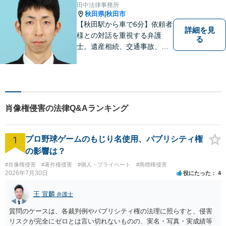
田中法律事務所
秋田県
秋田市
|
【秋田駅から車で6分】依頼者
詳細を見
様との対話を重視する弁護
る
士。遺産相続、交通事故、離
婚、債務整理、企業法務な
ど、皆様の抱える問題を幅広
く取り扱っております。お困
りごとがあれば、お一人で抱
え込むことなくぜひご相談く
肖像権侵害の法律Q&Aランキング
ださい！【駐車場あり】
1
プロ野球ゲームのもじり名使用、パブリシティ権
の影響は？
#肖像権侵害
#著作権侵害
#個人・プライベート
#商標権侵害
2026年7月30日
役にたった
4
王 宣麟
弁護士
質問のケースは、各裁判例やパブリシティ権の法理に照らすと、侵害
リスクが完全にゼロとは言い切れないものの、実名・写真・実成績等