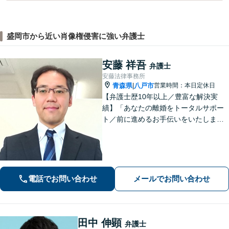
盛岡市から近い肖像権侵害に強い弁護士
安藤 祥吾
弁護士
安藤法律事務所
青森県
八戸市
営業時間：本日定休日
|
【弁護士歴10年以上／豊富な解決実
績】「あなたの離婚をトータルサポー
ト／前に進めるお手伝いをいたしま
す」財産分与／親権／養育費／面会交
流／婚姻費用「相続人調査から協議・
調停の対応まで、すべてお任せくださ
い」【秘密厳守】【休日・夜間相談あ
り】
電話でお問い合わせ
メールでお問い合わせ
田中 伸顕
弁護士