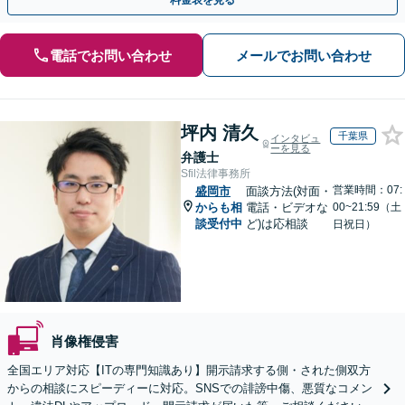
料金表を見る
電話でお問い合わせ
メールでお問い合わせ
坪内 清久
千葉県
インタビュ
ーを見る
弁護士
Sfil法律事務所
営業時間：07:
盛岡市
面談方法(対面・
からも相
電話・ビデオな
00~21:59（土
談受付中
ど)は応相談
日祝日）
肖像権侵害
全国エリア対応【ITの専門知識あり】開示請求する側・された側双方
からの相談にスピーディーに対応。SNSでの誹謗中傷、悪質なコメン