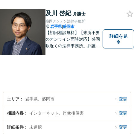
及川 啓紀
弁護士
盛岡ナンテン法律事務所
岩手県
盛岡市
|
【初回相談無料】【来所不要
詳細を見
のオンライン面談対応】盛岡
る
駅近くの法律事務所。弁護士
歴10年以上、離婚問題・相
続・労働・刑事事件等幅広く
対応が可能です。可能な限り
専門用語は避け、依頼者様が
理解しやすい対応を心がけて
います。【土日祝・時間外対
応可】
エリア
岩手県、盛岡市
変更
相談内容
インターネット、肖像権侵害
変更
詳細条件
未選択
変更