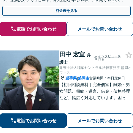
ト、違法DLやアップロード、開示請求が届いた等、ご相談ください
【WEB面談OK&解決実績豊富】【千葉中央駅4分】
料金表を見る
電話でお問い合わせ
メールでお問い合わせ
田中 宏宜
弁
インタビューを
見る
護士
弁護士法人稲葉セントラル法律事務所 盛岡オ
フィス
岩手県
盛岡市
営業時間：本日定休日
|
【初回相談無料｜完全個室】離婚・男
女問題、相続・遺言、借金・債務整理
など、幅広く対応しています。困って
いる人に寄り添い、最も身近で助けら
れる弁護士を目指しています。お困り
の際はおひとりで悩まず、お気軽にご
電話でお問い合わせ
メールでお問い合わせ
連絡ください。【WEB面談可】