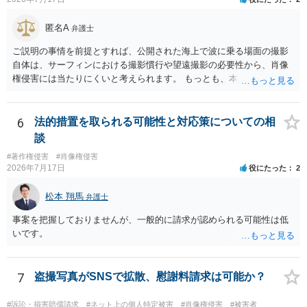
める方向の事情となりますが、自動的に肖像権侵害となるわけではあ
りません。 まず、見積書、メール、チャット、デザイナーの利用規約
匿名A
弁護士
を確認したうえで、「提供素材及びこれを含む画面の複製・SNS掲載
を許諾しない」と書面で明確に通知することをお勧めします。すでに
ご説明の事情を前提とすれば、公開された海上で波に乗る場面の撮影
掲載された場合は、URL、掲載日時、画面を保存してから削除を求め
自体は、サーフィンにおける撮影慣行や望遠撮影の必要性から、肖像
てください。
権侵害には当たりにくいと考えられます。 もっとも、本人の同意前に
識別可能なプレビューを誰でも閲覧できる状態で公開する点は別問題
です。低解像度化や透かしだけでは十分とは限らず、事前同意を取得
する、第三者が識別できない程度に加工する、又は本人のアカウント
6
法的措置を取られる可能性と対応策についての相
内だけで表示する方法を検討すべきです。 なりすまし購入・転売が行
談
われた場合、御社の責任が当然に生じるわけではありません。しか
#著作権侵害
#肖像権侵害
し、自己申告だけで購入でき、自社が照合不一致を検出しても販売を
2026年7月17日
役にたった
2
止めていない現行の運用では、予測可能な不正への対策を怠ったとし
て、撮影された本人に対する損害賠償責任が認められる可能性があり
松本 翔馬
弁護士
ます。 検討中の対策は、いずれも過剰ではなく、必要な方向性です。
ただし、それだけで十分とはいえません。ゲスト購入の廃止は購入者
事案を把握しておりませんが、一般的に請求が認められる可能性は低
の追跡には役立ちますが、その人が被写体本人であることまでは確認
いです。
できません。照合不一致時の販売保留・手動レビューは特に重要で
す。セッションの遡及作成は、検知するだけでなく、原則として販売
保留又は追加確認の対象とすべきです。フォレンジック透かしは転売
7
盗撮写真がSNSで拡散、慰謝料請求は可能か？
者の特定や抑止には有効ですが、不正購入や同意前の公開自体を防ぐ
ものではありません。 したがって、これらに加えて、被写体との照合
#訴訟・損害賠償請求
#ネット上の個人特定被害
#肖像権侵害
#被害者