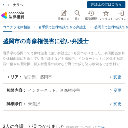
弁護士の方はこちら
ココナラへ
投稿する
探す
閲覧履歴
マイリスト
ログイン
ココナラ法律相談
岩手県で法律相談できる弁護士
盛岡市で法律相談で
盛岡市の肖像権侵害に強い弁護士
岩手県の盛岡市で肖像権侵害に強い弁護士が2名見つかりました。初回面談無料
や休日面談に対応している弁護士なども掲載中。インターネットに関係する誹
謗中傷や名誉毀損、個人特定等の細かな分野での絞り込み検索もでき便利で
す。特に弁護士法人稲葉セントラル法律事務所 盛岡オフィスの田中 宏宜弁護士
や盛岡ナンテン法律事務所の及川 啓紀弁護士のプロフィール情報や弁護士費
エリア
岩手県、盛岡市
変更
用、強みなどが注目されています。『盛岡市で土日や夜間に発生した肖像権侵
害のトラブルを今すぐに弁護士に相談したい』『肖像権侵害のトラブル解決の
相談内容
インターネット、肖像権侵害
変更
実績豊富な近くの弁護士を検索したい』『初回相談無料で肖像権侵害を法律相
談できる盛岡市内の弁護士に相談予約したい』などでお困りの相談者さんにお
すすめです。
詳細条件
未選択
変更
2
人の弁護士が見つかりました
(検索結果について詳しくは
こちら
)