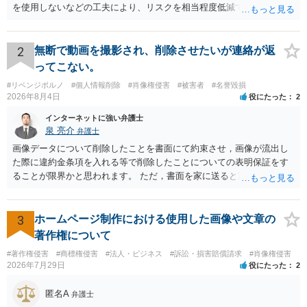
を使用しないなどの工夫により、リスクを相当程度低減できる設計に
なっているかと思います。 ただし、「野球ファンであれば元の選手を
推測できる」という点は、裁判で争われた場合に「専ら顧客吸引力の
利用を目的とする」と判断される余地を残すため、一定の注意が必要
2
無断で動画を撮影され、削除させたいが連絡が返
です。 また、広告収益の有無は、侵害判断に一定の影響を与える可能
ってこない。
性がありますが、決定的要因ではありません。 パブリシティ権侵害の
#リベンジポルノ
#個人情報削除
#肖像権侵害
#被害者
#名誉毀損
成否は、主に「専ら顧客吸引力の利用を目的とするか」という点で判
2026年8月4日
役にたった
2
断されます。広告収益があることは「商業的目的」を強く示す要素で
すが、それだけで直ちに侵害となるわけではありません。完全無償・
インターネットに強い弁護士
非営利であれば「表現の自由」「創作物」としての側面が強く評価さ
泉 亮介
弁護士
れる可能性があります。一方、広告収益がある場合は「商業利用」と
画像データについて削除したことを書面にて約束させ，画像が流出し
しての色彩が強まり、リスクが高まる可能性があります。 公開前に変
た際に違約金条項を入れる等で削除したことについての表明保証をす
更・確認しておく事項については、公開の場でアドバイスするにも限
ることが限界かと思われます。 ただ，書面を家に送ると家族に不貞行
界があるかと思うので、資料等を持参の上、弁護士に相談されること
為が発覚しご自身が慰謝料請求を受けるリスクがあるため，書面で削
も一つかと存じます。
除等を求めることは避けたほうが良いかと思われます。
3
ホームページ制作における使用した画像や文章の
著作権について
#著作権侵害
#商標権侵害
#法人・ビジネス
#訴訟・損害賠償請求
#肖像権侵害
2026年7月29日
役にたった
2
匿名A
弁護士