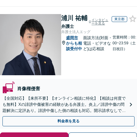
浦川 祐輔
東京都
インタビュ
ーを見る
弁護士
弁護士法人エッグ
営業時間：00:
盛岡市
面談方法(対面・
からも相
電話・ビデオな
00~23:59（土
談受付中
ど)は応相談
日祝日）
肖像権侵害
【全国対応】【来所不要】【オンライン相談に特化】【相談は何度で
も無料】Xの誹謗中傷被害の経験がある弁護士。炎上／誹謗中傷の問
題解決に定評あり。誹謗中傷した側の相談も対応。開示請求なしで本
人の特定ができる場合もあり。
料金表を見る