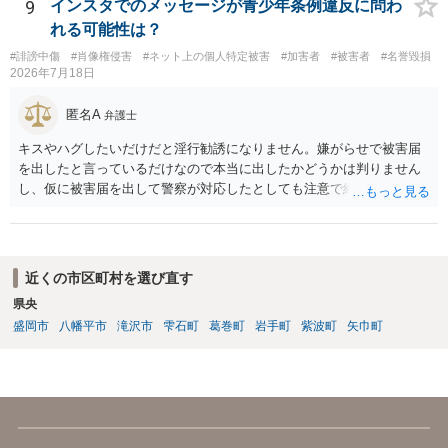
9
インスタでのメッセージが青少年条例違反に問わ
れる可能性は？
#誹謗中傷
#肖像権侵害
#ネット上の個人特定被害
#加害者
#被害者
#名誉毀損
2026年7月18日
匿名A
弁護士
キスやハグしたいだけだと淫行勧誘になりません。嫌がらせで被害届
を出したと言っているだけなので本当に出したかどうかは判りません
し、仮に被害届を出して警察が対応したとしても注意で終わるような
話です。放置しておいて下さい。 念のため、過去のやり取りはとって
おくように。
近くの市区町村を選び直す
県央
盛岡市
八幡平市
滝沢市
雫石町
葛巻町
岩手町
紫波町
矢巾町