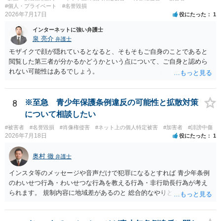
方法、無認証プレビューの廃止、申出時の即時非公開化、未購入映像
#個人・プライベート
#名誉毀損
の保存期間などを整備する必要があります。実際の画面、照合ロジッ
2026年7月17日
役にたった
1
ク、利用規約、フィルマーとの契約を弁護士に提示し、サービス全体
インターネットに強い弁護士
のリーガルチェックを受けるのがよいでしょう。
泉 亮介
弁護士
モザイクで顔が隠れているとなると、そもそもご自身のことであると
閲覧した第三者が分かるかどうかという点について、ご自身と認めら
れない可能性はあるでしょう。
8
※至急 青少年保護条例違反の可能性と拡散対策
について相談したい
#被害者
#名誉毀損
#肖像権侵害
#ネット上の個人特定被害
#加害者
#誹謗中傷
2026年7月18日
役にたった
1
奥村 徹
弁護士
インスタ等のメッセージや音声だけで犯罪になるとすれば 青少年条例
のわいせつ行為・わいせつな行為を教える行為・非行助長行為が考え
られます。 規制内容に地域差があるのと 総合的なやりとりの内容で判
断されるので、 最寄りの弁護士に直接相談されるのがいいと思いま
す。