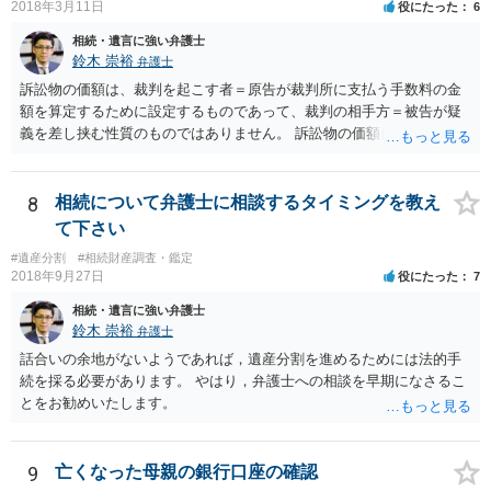
2018年3月11日
役にたった
6
相続・遺言に強い弁護士
鈴木 崇裕
弁護士
訴訟物の価額は、裁判を起こす者＝原告が裁判所に支払う手数料の金
額を算定するために設定するものであって、裁判の相手方＝被告が疑
義を差し挟む性質のものではありません。 訴訟物の価額自体が裁判の
目的（審理の対象）となることもありませんので、上申書や証拠を出
したとしても、変更されることはありません。
8
相続について弁護士に相談するタイミングを教え
て下さい
#遺産分割
#相続財産調査・鑑定
2018年9月27日
役にたった
7
相続・遺言に強い弁護士
鈴木 崇裕
弁護士
話合いの余地がないようであれば，遺産分割を進めるためには法的手
続を採る必要があります。 やはり，弁護士への相談を早期になさるこ
とをお勧めいたします。
9
亡くなった母親の銀行口座の確認