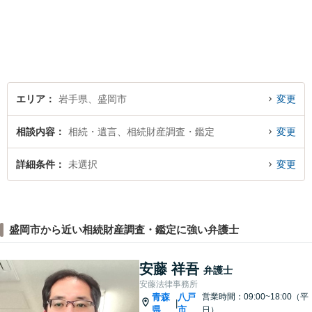
思いをお持ちの方にも、気軽
に相談していただける弁護士
を目指しています。どんなこ
とでもお気軽にご相談くださ
い。
エリア
岩手県、盛岡市
変更
相談内容
相続・遺言、相続財産調査・鑑定
変更
詳細条件
未選択
変更
盛岡市から近い相続財産調査・鑑定に強い弁護士
安藤 祥吾
弁護士
安藤法律事務所
青森
八戸
営業時間：09:00~18:00（平
|
県
市
日）