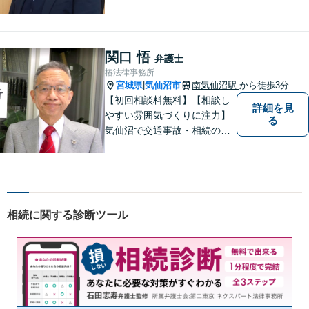
応えするアットホームな法律
事務所です。
関口 悟
弁護士
椿法律事務所
宮城県
気仙沼市
南気仙沼駅
から徒歩3分
|
【初回相談料無料】【相談し
詳細を見
やすい雰囲気づくりに注力】
る
気仙沼で交通事故・相続のこ
となら椿法律事務所におまか
せください！不動産（売買・
賃貸・欠陥住宅）・相続・離
婚・刑事事件のご相談にも対
応します。【南気仙沼駅3分】
相続に関する診断ツール