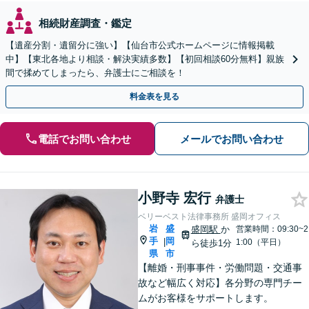
相続財産調査・鑑定
【遺産分割・遺留分に強い】【仙台市公式ホームページに情報掲載
中】【東北各地より相談・解決実績多数】【初回相談60分無料】親族
間で揉めてしまったら、弁護士にご相談を！
料金表を見る
電話でお問い合わせ
メールでお問い合わせ
小野寺 宏行
弁護士
ベリーベスト法律事務所 盛岡オフィス
岩
盛
盛岡駅
か
営業時間：09:30~2
手
岡
|
1:00（平日）
ら徒歩1分
県
市
【離婚・刑事事件・労働問題・交通事
故など幅広く対応】各分野の専門チー
ムがお客様をサポートします。