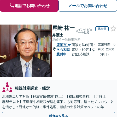
電話でお問い合わせ
メールでお問い合わせ
尾崎 祐一
北海道
インタビュ
ーを見る
弁護士
尾崎祐一法律事務所
営業時間：0
盛岡市
か
面談方法(対面・
らも相談
電話・ビデオな
9:00~20:00
受付中
ど)は応相談
（平日）
相続財産調査・鑑定
北海道エリア対応【解決実績400件以上】【初回相談無料】【弁護士
歴35年以上】不動産や相続税が絡む事案にも対応可。培ったノウハウ
を活かして迅速かつ的確に事件処理。相続の生前対策やペットの年金
システムもお任せ【完全個室】【自衛隊前駅8分】
料金表を見る