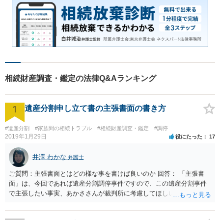
相続財産調査・鑑定の法律Q&Aランキング
1
遺産分割申し立て書の主張書面の書き方
#遺産分割
#家族間の相続トラブル
#相続財産調査・鑑定
#調停
2019年1月29日
役にたった
17
井澤 わかな
弁護士
ご質問：主張書面とはどの様な事を書けば良いのか 回答： 「主張書
面」は、今回であれば遺産分割調停事件ですので、この遺産分割事件
で主張したい事実、あかささんが裁判所に考慮してほしいと思う、亡
くなった方・あかささん・お姉さん間の事情などを記入することにな
ります。 もし、主張したい事実や考慮してほしい事情に関連して