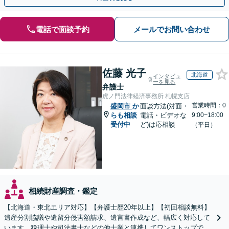
電話で面談予約
メールでお問い合わせ
佐藤 光子
北海道
インタビュ
ーを見る
弁護士
虎ノ門法律経済事務所 札幌支店
営業時間：0
盛岡市
か
面談方法(対面・
らも相談
電話・ビデオな
9:00~18:00
受付中
ど)は応相談
（平日）
相続財産調査・鑑定
【北海道・東北エリア対応】【弁護士歴20年以上】【初回相談無料】
遺産分割協議や遺留分侵害額請求、遺言書作成など、幅広く対応して
います。税理士や司法書士などの他士業と連携してワンストップでの