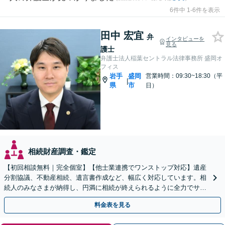
6件中 1-6件を表示
田中 宏宜
弁
インタビューを
見る
護士
弁護士法人稲葉セントラル法律事務所 盛岡オ
フィス
岩手
盛岡
営業時間：09:30~18:30（平
|
県
市
日）
相続財産調査・鑑定
【初回相談無料｜完全個室】【他士業連携でワンストップ対応】遺産
分割協議、不動産相続、遺言書作成など、幅広く対応しています。相
続人のみなさまが納得し、円満に相続が終えられるように全力でサポ
ートいたします。ぜひご相談ください。【WEB面談可】
料金表を見る