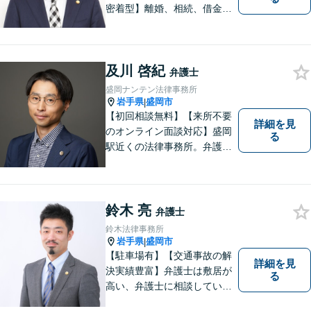
密着型】離婚、相続、借金、
交通事故、刑事事件など。ご
依頼者さまのお悩み解決の手
助けをすることが使命だと思
及川 啓紀
っています。どんなささいな
弁護士
ことでも構いません。お気軽
盛岡ナンテン法律事務所
にご相談ください。
岩手県
盛岡市
|
【初回相談無料】【来所不要
詳細を見
のオンライン面談対応】盛岡
る
駅近くの法律事務所。弁護士
歴10年以上、離婚問題・相
続・労働・刑事事件等幅広く
対応が可能です。可能な限り
専門用語は避け、依頼者様が
鈴木 亮
弁護士
理解しやすい対応を心がけて
鈴木法律事務所
います。【土日祝・時間外対
岩手県
盛岡市
|
応可】
【駐車場有】【交通事故の解
詳細を見
決実績豊富】弁護士は敷居が
る
高い、弁護士に相談していい
ことなのかわからないという