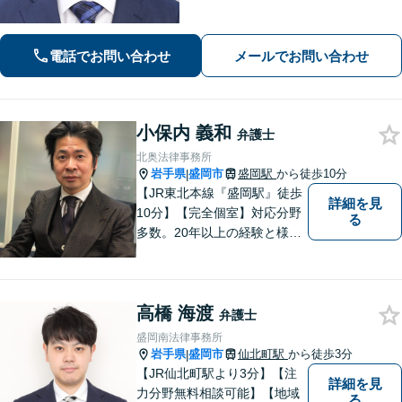
電話でお問い合わせ
メールでお問い合わせ
小保内 義和
弁護士
北奥法律事務所
岩手県
盛岡市
盛岡駅
から徒歩10分
|
【JR東北本線『盛岡駅』徒歩
詳細を見
10分】【完全個室】対応分野
る
多数。20年以上の経験と様々
な分野での膨大な実績を活か
し「貴方に会えて良かった」
と感じていただける最善の解
高橋 海渡
決を目指します。 お気軽にご
弁護士
お相談ください。
盛岡南法律事務所
岩手県
盛岡市
仙北町駅
から徒歩3分
|
【JR仙北町駅より3分】【注
詳細を見
力分野無料相談可能】【地域
る