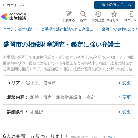
弁護士の方はこちら
ココナラへ
投稿する
探す
閲覧履歴
マイリスト
ログイン
ココナラ法律相談
岩手県で法律相談できる弁護士
盛岡市で法律相談で
盛岡市の相続財産調査・鑑定に強い弁護士
岩手県の盛岡市で相続財産調査・鑑定に強い弁護士が6名見つかりました。初回
面談無料や休日面談に対応している弁護士なども掲載中。相続・遺言に関係す
る家族間の相続トラブルや認知症の相続、遺産分割等の細かな分野での絞り込
み検索もでき便利です。特に弁護士法人稲葉セントラル法律事務所 盛岡オフィ
スの田中 宏宜弁護士やベリーベスト法律事務所 盛岡オフィスの小野寺 宏行弁
エリア
岩手県、盛岡市
変更
護士、北奥法律事務所の小保内 義和弁護士のプロフィール情報や弁護士費用、
強みなどが注目されています。『盛岡市で土日や夜間に発生した相続財産調
相談内容
相続・遺言、相続財産調査・鑑定
変更
査・鑑定のトラブルを今すぐに弁護士に相談したい』『相続財産調査・鑑定の
トラブル解決の実績豊富な近くの弁護士を検索したい』『初回相談無料で相続
財産調査・鑑定を法律相談できる盛岡市内の弁護士に相談予約したい』などで
詳細条件
未選択
変更
お困りの相談者さんにおすすめです。
6
人の弁護士が見つかりました
(検索結果について詳しくは
こちら
)