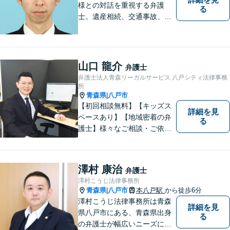
様との対話を重視する弁護
る
士。遺産相続、交通事故、離
婚、債務整理、企業法務な
ど、皆様の抱える問題を幅広
く取り扱っております。お困
りごとがあれば、お一人で抱
山口 龍介
弁護士
え込むことなくぜひご相談く
弁護士法人青森リーガルサービス 八戸シティ法律事務
ださい！【駐車場あり】
所
青森県
八戸市
|
【初回相談無料】【キッズス
詳細を見
ペースあり】【地域密着の弁
る
護士】様々なご相談・ご依頼
案件に迅速・丁寧に対応いた
します。お困りの方はぜひご
相談ください。
澤村 康治
弁護士
澤村こうじ法律事務所
青森県
八戸市
本八戸駅
から徒歩6分
|
澤村こうじ法律事務所は青森
詳細を見
県八戸市にある、青森県出身
る
の弁護士が幅広いニーズにお