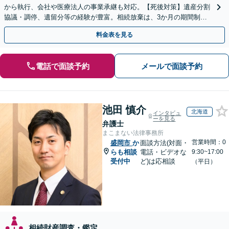
から執行、会社や医療法人の事業承継も対応。【死後対策】遺産分割
協議・調停、遺留分等の経験が豊富。相続放棄は、3か月の期間制限
があるため、お早めにご相談ください。【無料駐車場あり】
料金表を見る
電話で面談予約
メールで面談予約
池田 慎介
北海道
インタビュ
ーを見る
弁護士
まこまない法律事務所
営業時間：0
盛岡市
か
面談方法(対面・
らも相談
電話・ビデオな
9:30~17:00
受付中
ど)は応相談
（平日）
相続財産調査・鑑定