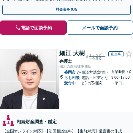
解決が可能です。ぜひご相談ください。
料金表を見る
電話で面談予約
メールで面談予約
細江 大樹
山形県
インタビュ
ーを見る
弁護士
樹氷の森法律事務所
営業時間：0
盛岡市
か
面談方法(対面・
らも相談
電話・ビデオな
9:00~17:00
受付中
ど)は応相談
（平日）
相続財産調査・鑑定
【全国オンライン対応】【初回相談無料】【生前対策】遺言書の作成