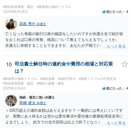
#相続財産調査・鑑定
#家族間の相続トラブル
2025年6月18日
役にたった
4
高島 秀行
弁護士
亡くなった母親の銀行口座の確認をしたいのですが弁護士名で紹介状
をおくれば口座の有無、残高について教えてもらえるでしょうか。
弁護士に依頼することもできますが、あなたが戸籍でお母さんの相続
人であり、相続人本人であることなどを証明すれば、口座の有無や残
高は教えてくれると思います。 自分ではよくわからないということ
であれば、弁護士に相談し依頼されたら良いと思います。
10
司法書士解任時の違約金や費用の相場と対応策
は？
#家族間の相続トラブル
#相続放棄
#相続手続き
#相続トラブルの代理交渉
#相続財産調査・鑑定
#相続人調査・確定
2025年2月4日
役にたった
4
相続・遺言に強い弁護士
髙橋 俊太
弁護士
＞100万超えの違約金額はありえますか？ 一般的には考えにくいです
が、実際にあり得るかは否かは委任事項や委任後の業務処理状況等に
よるでしょう。 此方での当方回答は以上で終了となりますが、参考に
なりましたら幸いです。