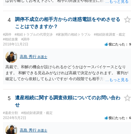
は切り離してお考え下さい。 相手の弁護士や税理士に頼んでも守秘義
務を理由に断られる可能性が高いです。 資料は調停を起こしてから任
意に開示を求め、応じなければ「調査嘱託」という手続きを使って銀
行等に照会をかけることになるでしょう。 不動産は、相続登記が済ん
4
調停不成立の相手方からの迷惑電話をやめさせる
でいなければ市役所ないし区役所に、お子様と義父様のつながりがわ
ことはできますか？
かる戸籍一式を揃えてもちこみ、「名寄せ」という手続きをすると、
#調停
#相続トラブルの代理交渉
#家族間の相続トラブル
#相続財産調査・鑑定
分かると思います。遺産分割協議書の偽造等により既に相続登記され
#相続放棄
#調停
てしまっている場合は、住所などに当たりをつけて登記名義を調べて
2018年11月2日
役にたった
9
探すことになるでしょう。 代理人弁護士を立てられるのはおすすめで
すが、現代では、各々が自由に価格設定をしていますので、特に相場
高島 秀行
弁護士
はお示しできません。ただし、かつて日本弁護士連合会が設けていた
報酬基準を踏まえて価格設定している弁護士は一定数いると思います
高裁で、和解の機会が設けられるかどうかはケースバイケースとなり
ので、それが一応の目安となるでしょう。
ます。 和解できる見込みがなければ高裁で決定がなされます。 審判が
確定してから依頼してもよいですが 今の段階でも相手方の連絡が迷惑
であれば 弁護士に依頼してもよいと思います。
5
遺産相続に関する調査依頼についてのお問い合わ
せ
#遺産分割
#相続財産調査・鑑定
2024年5月2日
役にたった
6
高島 秀行
弁護士