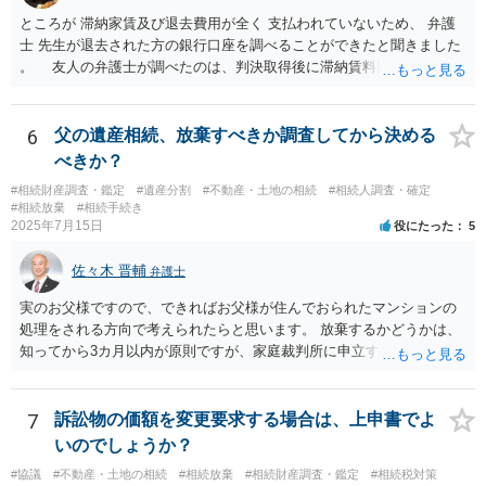
ところが 滞納家賃及び退去費用が全く 支払われていないため、 弁護
士 先生が退去された方の銀行口座を調べることができたと聞きました
。 友人の弁護士が調べたのは、判決取得後に滞納賃料回収のため
に、預金の有無及び残高の開示を求めたもので 判決を取るために、
預金の入出金履歴を調べたわけではありません。 残念ながら、事案
や目的も異なりますし、開示の内容も異なります。
6
父の遺産相続、放棄すべきか調査してから決める
べきか？
#相続財産調査・鑑定
#遺産分割
#不動産・土地の相続
#相続人調査・確定
#相続放棄
#相続手続き
2025年7月15日
役にたった
5
佐々木 晋輔
弁護士
実のお父様ですので、できればお父様が住んでおられたマンションの
処理をされる方向で考えられたらと思います。 放棄するかどうかは、
知ってから3カ月以内が原則ですが、家庭裁判所に申立すれば3カ月の
期間を伸長することができます。 その間に、財産の状況を調査して、
放棄するかどうか決めることができます。 銀行やサラ金が数年も放置
することはありませんので、数年後に借金が発見される可能性はほぼ
7
訴訟物の価額を変更要求する場合は、上申書でよ
ありません。 なお、私が扱った相続放棄を検討していた案件で、期間
いのでしょうか？
伸長して調査したところ、サラ金に対する過払金など相当な財産が見
#協議
#不動産・土地の相続
#相続放棄
#相続財産調査・鑑定
#相続税対策
つかったため相続したという事例がありました。