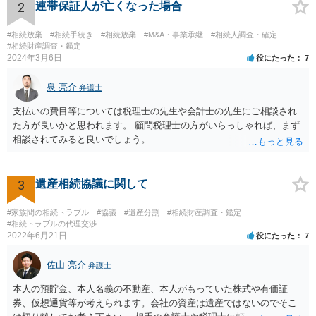
資料を持っているようであれば、主張書面とは別で提出できます。も
2
連帯保証人が亡くなった場合
し、お姉さんに見られたくないような資料がある場合、「非開示の希
望に関する申出書」と共に提出することも考えられます。 ご質問：書
#相続放棄
#相続手続き
#相続放棄
#M&A・事業承継
#相続人調査・確定
いた方が良い事と書かない方が良い事 回答： お姉さんが申立書の「申
#相続財産調査・鑑定
2024年3月6日
役にたった
7
立ての趣旨」のところに書いている遺産の分け方に対して意見があれ
ば、まずそれを書くとよいです。 次に「申立ての理由」のところに、
泉 亮介
なぜ調停を申し立てたのか(例えば、あかささんと話合いが出来ない／
弁護士
決裂した、など)や亡くなった方・あかささん・お姉さん間の事情やい
支払いの費目等については税理士の先生や会計士の先生にご相談され
きさつなどが書かれていると思うので、あかささんから見てそれは違
た方が良いかと思われます。 顧問税理士の方がいらっしゃれば、まず
うと感じるところは、どのように違うのか、など書くとよいです。 そ
相談されてみると良いでしょう。
の他、お姉さんの申立書には書かれていないけど、どのように遺産を
分けるかを決めるについてあかささんが重要だと考える事情があれば
(例えば、○○のときにお姉さんは亡くなった方からお金を援助してもら
3
遺産相続協議に関して
った等)、それも書くとよいです。 書かない方が良いと思うことは、遺
産分割に関係ない(と思われる)いきさつを沢山盛り込むことだと考えま
#家族間の相続トラブル
#協議
#遺産分割
#相続財産調査・鑑定
す(あくまで遺産分割に関係することに留める方が、裁判所や調停委員
#相続トラブルの代理交渉
の方に事情を理解してもらいやすいと思います)。
2022年6月21日
役にたった
7
佐山 亮介
弁護士
本人の預貯金、本人名義の不動産、本人がもっていた株式や有価証
券、仮想通貨等が考えられます。会社の資産は遺産ではないのでそこ