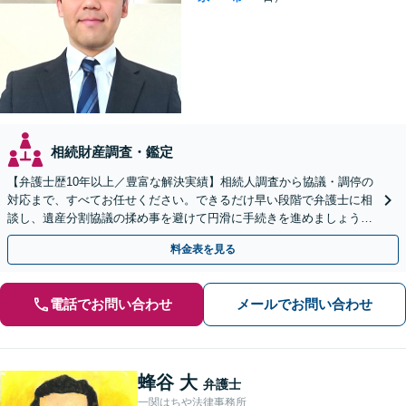
相続財産調査・鑑定
【弁護士歴10年以上／豊富な解決実績】相続人調査から協議・調停の
対応まで、すべてお任せください。できるだけ早い段階で弁護士に相
談し、遺産分割協議の揉め事を避けて円滑に手続きを進めましょう
【秘密厳守】【完全個室対応】【休日・夜間相談あり】
料金表を見る
電話でお問い合わせ
メールでお問い合わせ
蜂谷 大
弁護士
一関はちや法律事務所