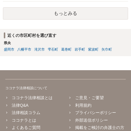
もっとみる
近くの市区町村を選び直す
県央
盛岡市
八幡平市
滝沢市
雫石町
葛巻町
岩手町
紫波町
矢巾町
ココナラ法律相談について
ココナラ法律相談とは
ご意見・ご要望
法律Q&A
利用規約
法律相談コラム
プライバシーポリシー
ココナラとは
外部送信ポリシー
よくあるご質問
掲載をご検討の弁護士の方