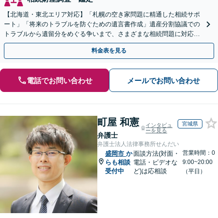
【北海道・東北エリア対応】「札幌の空き家問題に精通した相続サポ
ート」「将来のトラブルを防ぐための遺言書作成」遺産分割協議での
トラブルから遺留分をめぐる争いまで、さまざまな相続問題に対応し
ています「アクセス良好・WEB面談対応で安心の相談」
料金表を見る
電話でお問い合わせ
メールでお問い合わせ
町屋 和憲
宮城県
インタビュ
ーを見る
弁護士
弁護士法人法律事務所せんだい
営業時間：0
盛岡市
か
面談方法(対面・
らも相談
電話・ビデオな
9:00~20:00
受付中
ど)は応相談
（平日）