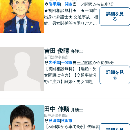
岩手県
一関市
一ノ関駅
から徒歩7分
|
★初回相談無料★ ★一関市
詳細を見
出身の弁護士★ 交通事故、相
る
続、男女関係等お困りごとが
ございましたらご連絡くださ
い。
吉田 俊晴
弁護士
吉田法律事務所
岩手県
一関市
一ノ関駅
から徒歩6分
|
【初回相談無料】【離婚・男
詳細を見
女問題に注力】【交通事故分
る
野に注力】離婚・男女問題、
交通事故、遺産相続を中心と
して、一般民事、刑事事件に
ついて幅広く取り扱いしてお
ります。何かお困りごとがご
田中 伸顕
弁護士
ざいましたら、お気軽にご相
田中法律事務所
談ください。
秋田県
秋田市
|
【秋田駅から車で6分】依頼者
詳細を見