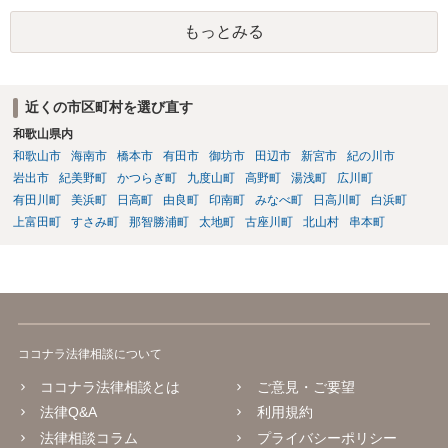
行うものとし、サイトとしては責任を持たない旨の規定がなされてい
もっとみる
ることがあります。 利用者も多いため、サイトとして投稿画像等のチ
ェックは行えないことから、自己責任で判断して行動するように求め
た規定と思慮いたします。 この結果、画像投稿の時点では、サイトに
おいて事前チェックがなされるわけではないため、著作権侵害となる
近くの市区町村を選び直す
ような画像もそのまま投稿されてしまい、結果として、権利者から削
和歌山県内
除や損害賠償等の請求がなされるまで、事実上、その投稿状態が残っ
たままになっているものと思われます。 こうした無断転載の件数は多
和歌山市
海南市
橋本市
有田市
御坊市
田辺市
新宮市
紀の川市
く、また、本人の特定にも時間や費用がかかることから、全ての無断
岩出市
紀美野町
かつらぎ町
九度山町
高野町
湯浅町
広川町
転載に対しては、権利者が対応できていないという実情があるものと
有田川町
美浜町
日高町
由良町
印南町
みなべ町
日高川町
白浜町
思われます。 もっとも、著作権者として承諾をしているのでない限
上富田町
すさみ町
那智勝浦町
太地町
古座川町
北山村
串本町
り、請求が現時点でないとしても、著作権侵害となることに変わりは
ありません。 そのため、著作権者が、本人の特定や具体的な請求に動
いてきた場合には、こうした無断転載をしていると、権利侵害の責任
を問われることになり、結果として、賠償等をしなければならない事
態にもなります。 このように、ECサイト等における画像転載等は、適
法な状態とは必ずしも言い難く、権利者の行動次第では責任が生じか
ココナラ法律相談について
ねないものですので、やはりこうした無断転載は控えた方が安全かと
思慮いたします。
ココナラ法律相談とは
ご意見・ご要望
法律Q&A
利用規約
法律相談コラム
プライバシーポリシー