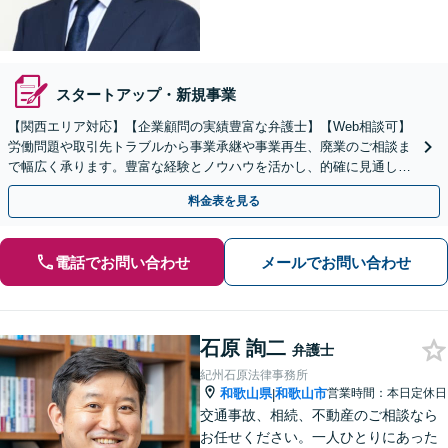
スタートアップ・新規事業
【関西エリア対応】【企業顧問の実績豊富な弁護士】【Web相談可】
労働問題や取引先トラブルから事業承継や事業再生、廃業のご相談ま
で幅広く承ります。豊富な経験とノウハウを活かし、的確に見通しを
立て先手を打った対応が強みです。顧問契約の実績も多数
料金表を見る
電話でお問い合わせ
メールでお問い合わせ
石原 詢二
弁護士
紀州石原法律事務所
和歌山県
和歌山市
営業時間：本日定休日
|
交通事故、相続、不動産のご相談なら
お任せください。一人ひとりにあった