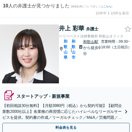
10
人の弁護士が見つかりました
(検索結果について詳しくは
こちら
)
10件中 1-10件を表示
井上 彩華
弁護士
ベリーベスト法律事務所 和歌山オフィス
和
和
和歌山駅
営業時間：09:30~
歌
歌
18:00（土日祝日）
から徒歩9
|
山
山
分
県
市
スタートアップ・新規事業
【初回相談30分無料】【月額3980円（税込）から契約可能】【顧問企
業数2000社以上】各業種の商習慣に応じたハイレベルなリーガルサー
ビスを提供。契約書の作成／リーガルチェック／M&A／労働問題／知
的財産等、お任せください【他士業連携可能】
料金表を見る