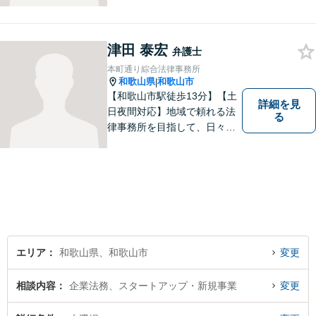
津田 泰宏
弁護士
本町通り綜合法律事務所
和歌山県
和歌山市
|
【和歌山市駅徒歩13分】【土
詳細を見
日夜間対応】地域で頼れる法
る
律事務所を目指して、日々尽
力しています。刑事事件／交
通事故／相続／その他一般の
民事事件など、幅広く対応可
能です。まずはお気軽にご相
談ください。
エリア
和歌山県、和歌山市
変更
相談内容
企業法務、スタートアップ・新規事業
変更