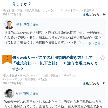
いずれにせよ具体的事情が分からないと確定的な回答は難しいと思わ
りますか？
れますので、弁護士に直接相談されることをお勧めします。
#知的財産・特許
#個人事業主・フリーランス
#スタートアップ・新規事業
2018年2月3日
役にたった
16
甲本 晃啓
弁護士
法律的にはいわゆる「消尽」と呼ばれる論点の問題です。 一般向けに
かみ砕いて説明すると、加工により元の商品とは別の商品が作り出さ
れてしまう場合には、商標権を侵害します。ハンドバッグをポーチに
リメイクするなどの場合です。他方で、単なる性能や品質を維持する
ための加工（一般にいう修理）は、商標権を侵害しません。 商標権者
は、その商品を売ったときに対価を回収しているので、商標権は用い
3
個人webサービスでの利用規約の書き方として
尽くされている（用尽、消尽といいます。）と解釈されます。他方
「株式会社○○（以下当社）」と違う表現はありま
で、商標権者の預かり知らないところで、販売した商品から別の商品
すか？
（コピー品やリメイク品）が作りだされてしまうと、その商品が仮に
#契約書作成・リーガルチェック
#個人事業主・フリーランス
酷い品質であれば、商標権者のブランドイメージが傷ついてしまいま
#スタートアップ・新規事業
#IT業界
すし、その証商標権者にクレームが来てしまいますので、商標権を侵
2018年8月14日
役にたった
21
害します。その商品が流通すれば商標権（ロゴマーク等）に対する一
般消費者の信頼も害することになります。また、本来商標権者に入る
杉井 英昭
弁護士
べき利益が入らないことになります。 修理だけではそのような問題は
生じません。
Webサービスの運営をされるにあたって、当初から利用規約につきき
ちんと検討されていて、素晴らしいですね。 個人事業主の場合であっ