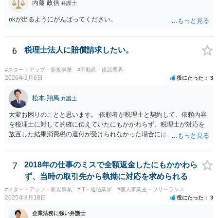
内藤 政信
弁護士
okが出るようにがんばってください。
6
税理士法人に賠償請求したい。
#スタートアップ・新規事業
#不動産・建設業界
2026年2月6日
役にたった
3
松本 翔馬
弁護士
大変お困りのことと思います。 依頼者が税理士と契約して、依頼内容
を税理士に対して的確に伝えていたにもかかわらず、税理士が対応を
放置した結果消費税の還付が受けられなかった場合には、賠償請求で
きる余地があります。 本件では、 ①過誤があった業務が契約範囲内で
あるか否かという問題 ②税理士本人が税務業務をしていなかったとい
う税理士職務の妥当性の問題 ③クライアントが誤って簡易課税届出書
7
2018年の仕事のミスで全額返金したにもかかわら
を提出していたところ、税理士が課税方式の確認をしなかった問題 と
ず、当時の取引先から執拗に対応を求められる
いう課題があります。 ①については、 税理士が責任を持つのは契約に
#スタートアップ・新規事業
#IT・通信業界
#個人事業主・フリーランス
明記された委任事務に限定されるのが原則です。 サービスとして委任
2025年8月18日
役にたった
3
事務外の税務相談に応じた結果、その責任を負う場合もゼロではあり
ませんが、責任追及するハードルはかなり上がります。 ②について
企業法務に強い弁護士