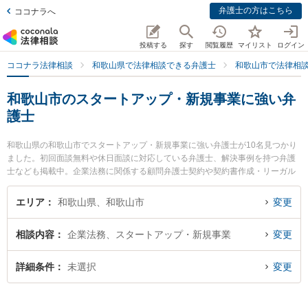
弁護士の方はこちら
ココナラへ
投稿する
探す
閲覧履歴
マイリスト
ログイン
ココナラ法律相談
和歌山県で法律相談できる弁護士
和歌山市で法律相
和歌山市のスタートアップ・新規事業に強い弁
護士
和歌山県の和歌山市でスタートアップ・新規事業に強い弁護士が10名見つかり
ました。初回面談無料や休日面談に対応している弁護士、解決事例を持つ弁護
士なども掲載中。企業法務に関係する顧問弁護士契約や契約書作成・リーガル
チェック、雇用契約書・就業規則作成等の細かな分野での絞り込み検索もでき
便利です。特にベリーベスト法律事務所 和歌山オフィスの井上 彩華弁護士や虎
エリア
和歌山県、和歌山市
変更
ノ門法律経済事務所 和歌山支店の野上 晶平弁護士、紀州石原法律事務所の石原
詢二弁護士のプロフィール情報や弁護士費用、強みなどが注目されています。
相談内容
企業法務、スタートアップ・新規事業
変更
『和歌山市で土日や夜間に発生したスタートアップ・新規事業のトラブルを今
すぐに弁護士に相談したい』『スタートアップ・新規事業のトラブル解決の実
績豊富な近くの弁護士を検索したい』『初回相談無料でスタートアップ・新規
詳細条件
未選択
変更
事業を法律相談できる和歌山市内の弁護士に相談予約したい』などでお困りの
相談者さんにおすすめです。