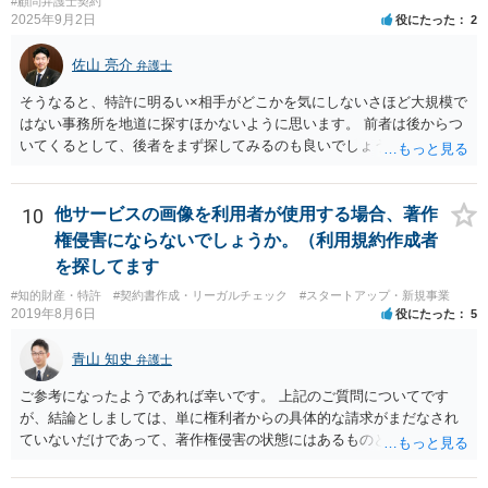
#顧問弁護士契約
く、自主的なレビューでなければステマ規制にひっかかる可能性があ
2025年9月2日
役にたった
2
るのです。 ※消費者庁のステマ規制の運用ガイドラインであるhttps://
www.caa.go.jp/policies/policy/representation/fair_labeling/guideline/ass
佐山 亮介
弁護士
ets/representation_cms216_230328_03.pdf の５頁（イ）、２（１）参
照
そうなると、特許に明るい×相手がどこかを気にしないさほど大規模で
はない事務所を地道に探すほかないように思います。 前者は後からつ
いてくるとして、後者をまず探してみるのも良いでしょう。
10
他サービスの画像を利用者が使用する場合、著作
権侵害にならないでしょうか。（利用規約作成者
を探してます
#知的財産・特許
#契約書作成・リーガルチェック
#スタートアップ・新規事業
2019年8月6日
役にたった
5
青山 知史
弁護士
ご参考になったようであれば幸いです。 上記のご質問についてです
が、結論としましては、単に権利者からの具体的な請求がまだなされ
ていないだけであって、著作権侵害の状態にはあるものと思慮いたし
ます。 例えば、大手のECサイトの規約を見ますと、各投稿者によるコ
ンテンツの投稿については、適法か否かも含め、投稿者で自己責任で