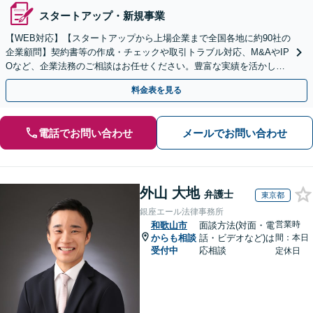
スタートアップ・新規事業
【WEB対応】【スタートアップから上場企業まで全国各地に約90社の
企業顧問】契約書等の作成・チェックや取引トラブル対応、M&AやIP
Oなど、企業法務のご相談はお任せください。豊富な実績を活かし的
確に対応を進めてまいります。
料金表を見る
電話でお問い合わせ
メールでお問い合わせ
外山 大地
弁護士
東京都
銀座エール法律事務所
営業時
和歌山市
面談方法(対面・電
からも相談
話・ビデオなど)は
間：本日
受付中
応相談
定休日