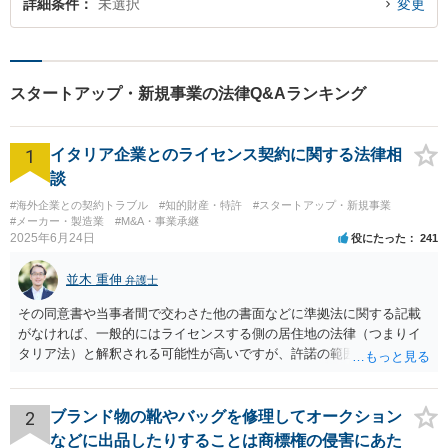
詳細条件
未選択
変更
スタートアップ・新規事業の法律Q&Aランキング
1
イタリア企業とのライセンス契約に関する法律相
談
#海外企業との契約トラブル
#知的財産・特許
#スタートアップ・新規事業
#メーカー・製造業
#M&A・事業承継
2025年6月24日
役にたった
241
並木 重伸
弁護士
その同意書や当事者間で交わさた他の書面などに準拠法に関する記載
がなければ、一般的にはライセンスする側の居住地の法律（つまりイ
タリア法）と解釈される可能性が高いですが、許諾の範囲が日本国内
に限定されているなどの事情がある場合には、日本法となる可能性も
あります。 なお、仮に日本法になるとしても、新しい会社との間で契
約が有効かどうかは、ライセンスされた権利の種類（著作権、商標
2
ブランド物の靴やバッグを修理してオークション
権、特許権など）や契約の時期などを見て判断する必要があります。
などに出品したりすることは商標権の侵害にあた