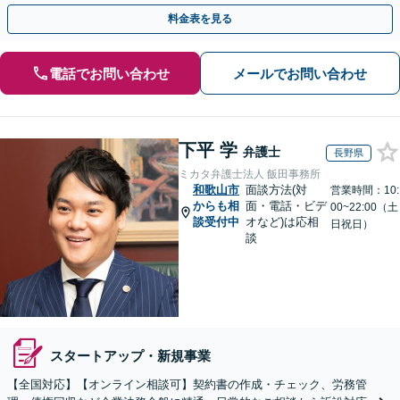
間・休日相談可】顧問契約の実績豊富【Web相談可】
料金表を見る
電話でお問い合わせ
メールでお問い合わせ
下平 学
弁護士
長野県
ミカタ弁護士法人 飯田事務所
和歌山市
面談方法(対
営業時間：10:
からも相
面・電話・ビデ
00~22:00（土
談受付中
オなど)は応相
日祝日）
談
スタートアップ・新規事業
【全国対応】【オンライン相談可】契約書の作成・チェック、労務管