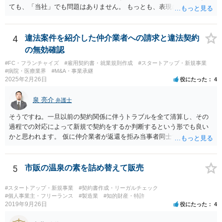
ても、「当社」でも問題はありません。 もっとも、表現に違和感があ
るというのであれば、屋号を使うとよいでしょう。 例えば、田中一郎
さんが「ABCウェブサービス」の屋号で事業を運営する際には、「当
社」の代わりに「ABCウェブサービス」とか「ABCWS」を使う等で
4
違法案件を紹介した仲介業者への請求と違法契約
す。
の無効確認
#FC・フランチャイズ
#雇用契約書・就業規則作成
#スタートアップ・新規事業
#病院・医療業界
#M&A・事業承継
2025年2月26日
役にたった
4
泉 亮介
弁護士
そうですね。一旦以前の契約関係に伴うトラブルを全て清算し、その
過程での対応によって新規で契約をするか判断するという形でも良い
かと思われます。 仮に仲介業者が返還を拒み当事者同士での解決が困
難となった場合は個別に弁護士に相談されると良いでしょう。
5
市販の温泉の素を詰め替えて販売
#スタートアップ・新規事業
#契約書作成・リーガルチェック
#個人事業主・フリーランス
#製造業
#知的財産・特許
2019年9月26日
役にたった
4