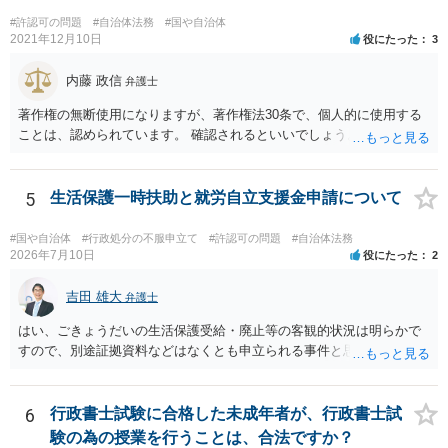
#許認可の問題
#自治体法務
#国や自治体
2021年12月10日
役にたった
3
内藤 政信
弁護士
著作権の無断使用になりますが、著作権法30条で、個人的に使用する
ことは、認められています。 確認されるといいでしょう。
5
生活保護一時扶助と就労自立支援金申請について
#国や自治体
#行政処分の不服申立て
#許認可の問題
#自治体法務
2026年7月10日
役にたった
2
吉田 雄大
弁護士
はい、ごきょうだいの生活保護受給・廃止等の客観的状況は明らかで
すので、別途証拠資料などはなくとも申立られる事件と思います。
6
行政書士試験に合格した未成年者が、行政書士試
験の為の授業を行うことは、合法ですか？