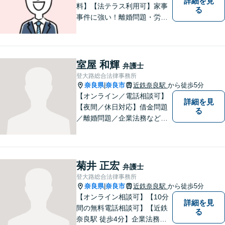
詳細を見
料】【法テラス利用可】家事
る
事件に強い！離婚問題・労働
問題・借金トラブルなど幅広
く解決。丁寧なサポート＆親
身な姿勢を心がけて対応！相
談しやすい弁護士を目指す
室屋 和輝
弁護士
【夜間・休日面談可】【完全
登大路総合法律事務所
個室】【近鉄奈良駅5分】
奈良県
奈良市
近鉄奈良駅
から徒歩5分
|
【オンライン／電話相談可】
詳細を見
【夜間／休日対応】借金問題
る
／離婚問題／企業法務など幅
広く対応。皆さまが抱える
様々な問題を解決するお手伝
いをすることはもちろん、皆
さまに安心を与えることを目
菊井 正宏
弁護士
指します。【地域に根差した
登大路総合法律事務所
弁護士】まずはお気軽にご相
奈良県
奈良市
近鉄奈良駅
から徒歩5分
|
談ください。
【オンライン相談可】【10分
詳細を見
間の無料電話相談可】【近鉄
る
奈良駅 徒歩4分】企業法務／