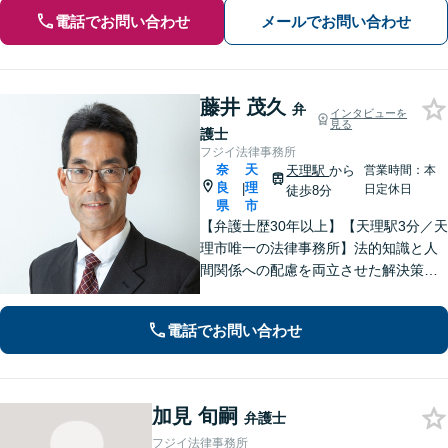
電話でお問い合わせ
メールでお問い合わせ
藤井 茂久
弁
インタビューを
見る
護士
フジイ法律事務所
奈
天
天理駅
から
営業時間：本
良
理
|
日定休日
徒歩8分
県
市
【弁護士歴30年以上】【天理駅3分／天
理市唯一の法律事務所】法的知識と人
間関係への配慮を両立させた解決策を
ご提案いたします。「士業との連携で
トータルサポートを実現／税理士・司
電話でお問い合わせ
法書士・不動産鑑定士など」相続に関
わる問題を総合的に解決へ導きます
加見 旬嗣
弁護士
フジイ法律事務所