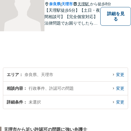
奈良県
天理市
天理駅
から徒歩8分
|
【天理駅徒歩5分】【土日・夜
詳細を見
間相談可】【完全個室対応】
る
法律問題でお困りでしたらお
早めにご相談ください。依頼
者様の抱えていらっしゃる不
安や、ご希望を丁寧にお伺い
いたします。お早めのご相談
が納得のいく解決への第一歩
です。
エリア
奈良県、天理市
変更
相談内容
行政事件、許認可の問題
変更
詳細条件
未選択
変更
天理市から近い許認可の問題に強い弁護士