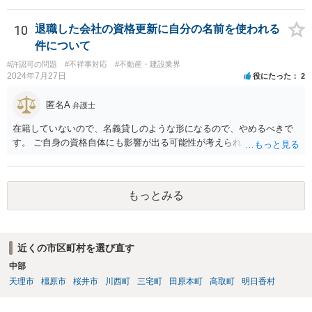
対する慰謝料の支払いをする意思がないようであれば、訴訟提起も視
野に入れるとよいでしょう。その場合、お一人お一人の慰謝料額はあ
10
退職した会社の資格更新に自分の名前を使われる
まり高額にならず弁護士費用のほうが高くなるおそれがありますの
件について
で、集団で同じ弁護士に依頼したほうが、弁護士費用は抑えられると
#許認可の問題
#不祥事対応
#不動産・建設業界
思います（ただし、全員分の慰謝料を園が支払えない場合には、誰が
2024年7月27日
役にたった
2
いくら取得するかで揉めてしまうと弁護士が辞任せざるを得なくなり
ますので、そういったリスクを慎重に検討した上でご判断いただく必
匿名A
弁護士
要があります）。
在籍していないので、名義貸しのような形になるので、やめるべきで
す。 ご自身の資格自体にも影響が出る可能性が考えられます。
もっとみる
近くの市区町村を選び直す
中部
天理市
橿原市
桜井市
川西町
三宅町
田原本町
高取町
明日香村