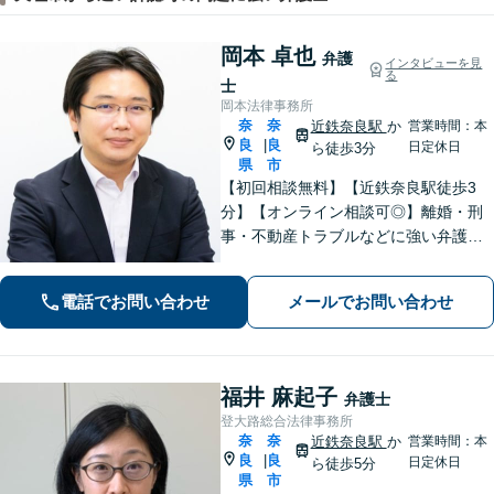
岡本 卓也
弁護
インタビューを見
る
士
岡本法律事務所
奈
奈
近鉄奈良駅
か
営業時間：本
良
良
|
日定休日
ら徒歩3分
県
市
【初回相談無料】【近鉄奈良駅徒歩3
分】【オンライン相談可◎】離婚・刑
事・不動産トラブルなどに強い弁護士
です。奈良を中心にご相談、ご依頼に
対応しています。お一人で悩まれず、
電話でお問い合わせ
メールでお問い合わせ
まずはお気軽に電話いただけたらと思
います。【土日夜間面談】【出張相
談】
福井 麻起子
弁護士
登大路総合法律事務所
奈
奈
近鉄奈良駅
か
営業時間：本
良
良
|
日定休日
ら徒歩5分
県
市