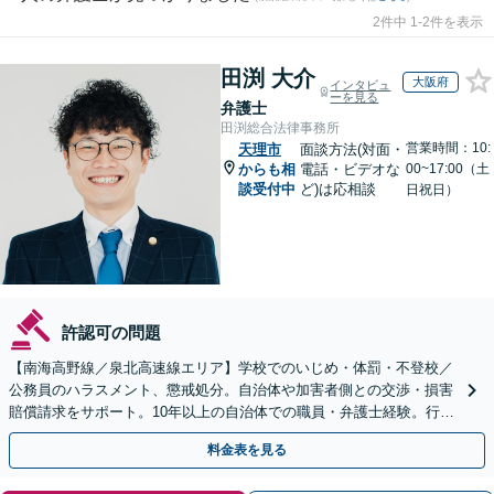
2件中 1-2件を表示
田渕 大介
大阪府
インタビュ
ーを見る
弁護士
田渕総合法律事務所
営業時間：10:
天理市
面談方法(対面・
からも相
電話・ビデオな
00~17:00（土
談受付中
ど)は応相談
日祝日）
許認可の問題
【南海高野線／泉北高速線エリア】学校でのいじめ・体罰・不登校／
公務員のハラスメント、懲戒処分。自治体や加害者側との交渉・損害
賠償請求をサポート。10年以上の自治体での職員・弁護士経験。行政
組織の動きを見据えて解決策をご提案【オンライン可】
料金表を見る