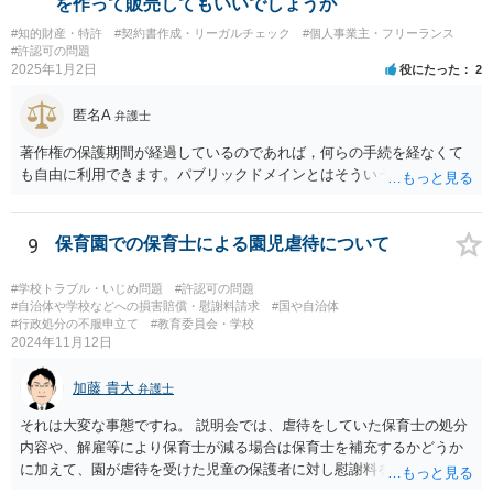
を作って販売してもいいでしょうか
#知的財産・特許
#契約書作成・リーガルチェック
#個人事業主・フリーランス
#許認可の問題
2025年1月2日
役にたった
2
匿名A
弁護士
著作権の保護期間が経過しているのであれば，何らの手続を経なくて
も自由に利用できます。パブリックドメインとはそういう意味です。
9
保育園での保育士による園児虐待について
#学校トラブル・いじめ問題
#許認可の問題
#自治体や学校などへの損害賠償・慰謝料請求
#国や自治体
#行政処分の不服申立て
#教育委員会・学校
2024年11月12日
加藤 貴大
弁護士
それは大変な事態ですね。 説明会では、虐待をしていた保育士の処分
内容や、解雇等により保育士が減る場合は保育士を補充するかどうか
に加えて、園が虐待を受けた児童の保護者に対し慰謝料を支払うかど
うかの意思を確認するとよいと思います。 虐待を受けた子の保護者に