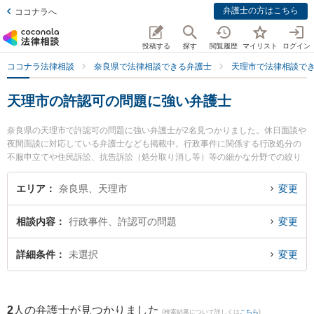
弁護士の方はこちら
ココナラへ
投稿する
探す
閲覧履歴
マイリスト
ログイン
ココナラ法律相談
奈良県で法律相談できる弁護士
天理市で法律相談で
天理市の許認可の問題に強い弁護士
奈良県の天理市で許認可の問題に強い弁護士が2名見つかりました。休日面談や
夜間面談に対応している弁護士なども掲載中。行政事件に関係する行政処分の
不服申立てや住民訴訟、抗告訴訟（処分取り消し等）等の細かな分野での絞り
込み検索もでき便利です。特にフジイ法律事務所の藤井 茂久弁護士やフジイ法
律事務所の加見 旬嗣弁護士のプロフィール情報や弁護士費用、強みなどが注目
エリア
奈良県、天理市
変更
されています。『天理市で土日や夜間に発生した許認可の問題のトラブルを今
すぐに弁護士に相談したい』『許認可の問題のトラブル解決の実績豊富な近く
相談内容
行政事件、許認可の問題
変更
の弁護士を検索したい』『初回相談無料で許認可の問題を法律相談できる天理
市内の弁護士に相談予約したい』などでお困りの相談者さんにおすすめです。
詳細条件
未選択
変更
2
人の弁護士が見つかりました
(検索結果について詳しくは
こちら
)