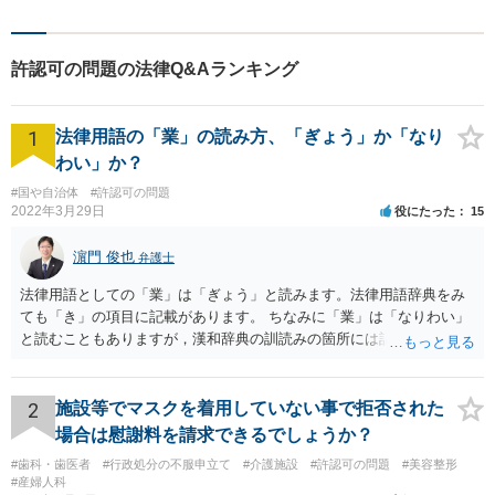
最適なリーガルサポートをご
提供しています。
許認可の問題の法律Q&Aランキング
1
法律用語の「業」の読み方、「ぎょう」か「なり
わい」か？
#国や自治体
#許認可の問題
2022年3月29日
役にたった
15
濵門 俊也
弁護士
法律用語としての「業」は「ぎょう」と読みます。法律用語辞典をみ
ても「き」の項目に記載があります。 ちなみに「業」は「なりわい」
と読むこともありますが，漢和辞典の訓読みの箇所には記載がないで
す。「生業」と表記するのがよいでしょう。
2
施設等でマスクを着用していない事で拒否された
場合は慰謝料を請求できるでしょうか？
#歯科・歯医者
#行政処分の不服申立て
#介護施設
#許認可の問題
#美容整形
#産婦人科