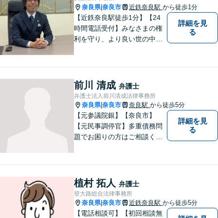
奈良県
奈良市
近鉄奈良駅
から徒歩1分
|
【近鉄奈良駅徒歩1分】【24
詳細を見
時間電話受付】みなさまの権
る
利を守り、より良い世の中に
していくことに全力を尽くし
ます。金銭問題／男女問題／
交通事故／刑事事件に注力し
ています。法律トラブルでお
前川 清成
弁護士
悩みごとがありましたら、お
弁護士法人前川清成法律事務所
気軽にご相談ください。
奈良県
奈良市
奈良駅
から徒歩5分
|
【元参議院銀】【奈良市】
詳細を見
【元民事調停官】多重債務問
る
題でお困りの方はご相談くだ
さい。その他、一般民事事件
も対応しております。奈良市
大宮町でお困りの方がいまし
たら、一度ご相談ください。
植村 拓人
弁護士
登大路総合法律事務所
奈良県
奈良市
近鉄奈良駅
から徒歩5分
|
【電話相談可】【初回相談無