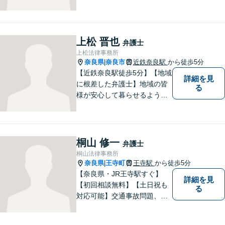
交通事故／遺言・相続／家事
関係など幅広く対応。法律問
題の「入口」から、必要な情
報をご提供します！少しでも
上松 晋也
弁護士
疑問をお持ちの方は、まずご
上松法律事務所
相談を！
奈良県
奈良市
近鉄奈良駅
から徒歩5分
|
【近鉄奈良駅徒歩5分】【地域
詳細を見
に根差した弁護士】地域の皆
る
様が安心して暮らせるように
力を尽くします。離婚問題／
相続問題／労働問題／不動産
問題／刑事事件など、幅広く
対応します。【夜間／休日対
桐山 修一
弁護士
応可】法律トラブルでお悩み
桐山法律事務所
の方は、お気軽にご相談くだ
奈良県
王寺町
王寺駅
から徒歩5分
|
さい。
【奈良県・JR王寺駅すぐ】
詳細を見
【初回相談無料】【土日祝も
る
対応可能】交通事故問題、遺
産相続問題、離婚問題などの
民事を中心に、 ご相談者様へ