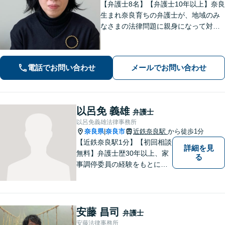
【弁護士8名】【弁護士10年以上】奈良
生まれ奈良育ちの弁護士が、地域のみ
なさまの法律問題に親身になって対応
します【離婚問題】家族・子どもの問
題に強みあり【相続遺言】丁寧にお話
を伺うことを大切にしています【近鉄
電話でお問い合わせ
メールでお問い合わせ
奈良駅5分】【オンライン相談可】
以呂免 義雄
弁護士
以呂免義雄法律事務所
奈良県
奈良市
近鉄奈良駅
から徒歩1分
|
【近鉄奈良駅1分】【初回相談
詳細を見
無料】弁護士歴30年以上、家
る
事調停委員の経験をもとに複
雑な相続問題も依頼者様の状
況に合わせ、適切なアドバイ
スをご提供いたします。相続
発生前のご相談も受け付けて
安藤 昌司
弁護士
おります。【電話相談可】
安藤法律事務所