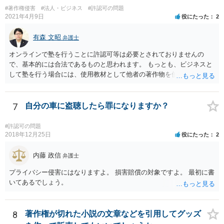
#著作権侵害
#法人・ビジネス
#許認可の問題
2021年4月9日
役にたった
2
有森 文昭
弁護士
オンラインで塾を行うことに許認可等は必要とされておりませんの
で、基本的には合法であるものと思われます。 もっとも、ビジネスと
して塾を行う場合には、使用教材として他者の著作物を使用しないこ
と等、法的に注意する必要がある点はございますので、都度個別に弁
護士にご相談いただきながら進めていただいた方が安心であるように
思います。
7
自分の車に盗聴したら罪になりますか？
#許認可の問題
2018年12月25日
役にたった
2
内藤 政信
弁護士
プライバシー侵害にはなりますよ。 損害賠償の対象ですよ。 最初に書
いてあるでしょう。
8
著作権が切れた小説の文章などを引用してグッズ