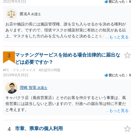
2022年9月2日
役にたった
6
匿名A
弁護士
お店や施設の長には施設管理権、誰を立ち入らせるかを決める権利が
あります。ですので、現状マスクが感染対策に有効との知見がある以
上、マスクをした方のみを立ち入らせると決めることも自由であり、
不当な差別には当たらないと考えられます。 これが公衆浴場や旅館業
など公益的な側面のある業種ですと、公衆浴場法など各種業法で定め
られた理由以外での利用拒否は禁止されていますし、公の施設でもマ
3
マッチングサービスを始める場合法律的に届出な
スクなしだけでの利用拒否は問題となりえますが、民間のお店に対し
どは必要ですか？
ては慰謝料の請求は認められないと考えられます。
#FC・フランチャイズ
#許認可の問題
2019年8月26日
役にたった
5
理崎 智英
弁護士
キャバクラ店（風俗営業店）とそのお客を仲介するという事業は、風
俗営業には該当しないと思いますので、行政への届出等は特に不要だ
と考えます。
4
市章、県章の個人利用