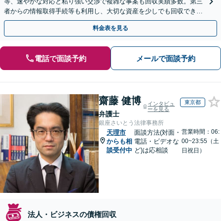
等、速やかな対応と粘り強い交渉で複雑な事案も回収実績多数。第三
者からの情報取得手続等も利用し、大切な資産を少しでも回収できる
よう尽力します【フリーランス・個人事業主のご相談も対応】
料金表を見る
電話で面談予約
メールで面談予約
齋藤 健博
東京都
インタビュ
ーを見る
弁護士
銀座さいとう法律事務所
営業時間：06:
天理市
面談方法(対面・
からも相
電話・ビデオな
00~23:55（土
談受付中
ど)は応相談
日祝日）
法人・ビジネスの債権回収