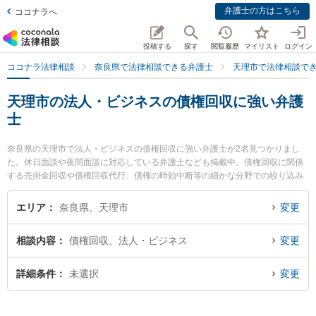
弁護士の方はこちら
ココナラへ
投稿する
探す
閲覧履歴
マイリスト
ログイン
ココナラ法律相談
奈良県で法律相談できる弁護士
天理市で法律相談で
天理市の法人・ビジネスの債権回収に強い弁護
士
奈良県の天理市で法人・ビジネスの債権回収に強い弁護士が2名見つかりまし
た。休日面談や夜間面談に対応している弁護士なども掲載中。債権回収に関係
する売掛金回収や債権回収代行、債権の時効中断等の細かな分野での絞り込み
検索もでき便利です。特にフジイ法律事務所の藤井 茂久弁護士やフジイ法律事
務所の加見 旬嗣弁護士のプロフィール情報や弁護士費用、強みなどが注目され
エリア
奈良県、天理市
変更
ています。『天理市で土日や夜間に発生した法人・ビジネスの債権回収のトラ
ブルを今すぐに弁護士に相談したい』『法人・ビジネスの債権回収のトラブル
相談内容
債権回収、法人・ビジネス
変更
解決の実績豊富な近くの弁護士を検索したい』『初回相談無料で法人・ビジネ
スの債権回収を法律相談できる天理市内の弁護士に相談予約したい』などでお
困りの相談者さんにおすすめです。
詳細条件
未選択
変更