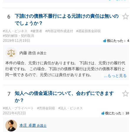
も仕方がありません。 ただ、不利益は生じないと言ったことが証
明できれば 信義則違反という主張をすることができる可能性があ
ります。 3.請求額は妥当なのか？ 自殺した場合、約２年分の賃料
6
下請けの債務不履行による元請けの責任は無いの
が損害となるというのが判例です。
でしょうか？
#法人・ビジネス
#被害者
#内容証明作成送付
#遅延損害金回収
#契約解除・契約取消
2019年11月19日
役にたった
4
内藤 政信
弁護士
本件の場合、元受けに責任がありますね。 下請けは、元受けの履行代
行者ですね。 この場合、下請けの債務不履行は元受けの債務不履行と
同一視できるので、元受けには責任がありますね。
7
知人への借金返済について、会わずにできます
か？
#個人・プライベート
#売掛金回収
#法人・ビジネス
2021年4月2日
役にたった
10
本庄 卓磨
弁護士