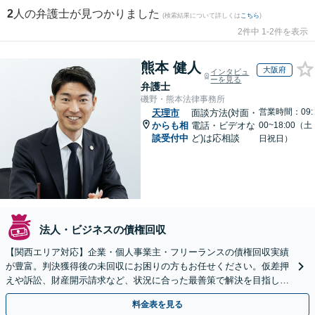
2
人の弁護士が見つかりました
(検索結果について詳しくは
こちら
)
2件中 1-2件を表示
熊本 健人
大阪府
インタビュ
ーを見る
弁護士
磯野・熊本法律事務所
営業時間：09:
天理市
面談方法(対面・
からも相
電話・ビデオな
00~18:00（土
談受付中
ど)は応相談
日祝日）
法人・ビジネスの債権回収
【関西エリア対応】企業・個人事業主・フリーランスの債権回収実績
が豊富。判決獲得後の未回収にお困りの方もお任せください。仮差押
えや訴訟、財産開示請求など、状況に合った最善策で解決を目指しま
す【夜間面談可】
料金表を見る