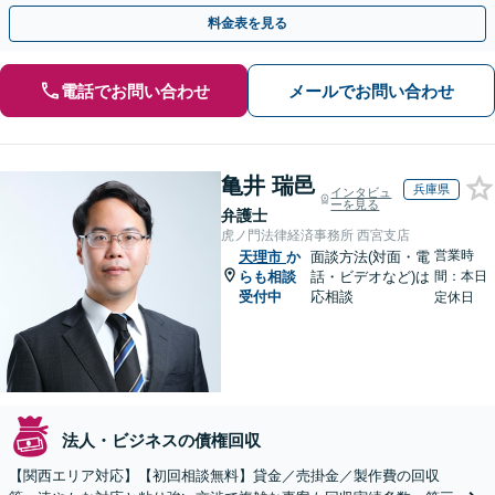
渉で、少しでも回収できるよう尽力します【土日祝対応可】
料金表を見る
電話でお問い合わせ
メールでお問い合わせ
亀井 瑞邑
兵庫県
インタビュ
ーを見る
弁護士
虎ノ門法律経済事務所 西宮支店
営業時
天理市
か
面談方法(対面・電
らも相談
話・ビデオなど)は
間：本日
受付中
応相談
定休日
法人・ビジネスの債権回収
【関西エリア対応】【初回相談無料】貸金／売掛金／製作費の回収