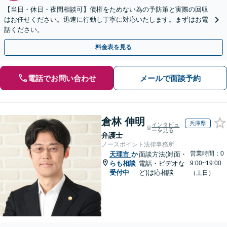
【当日・休日・夜間相談可】債権をためない為の予防策と実際の回収
はお任せください。迅速に行動し丁寧に対応いたします。まずはお電
話ください。
料金表を見る
電話でお問い合わせ
メールで面談予約
倉林 伸明
兵庫県
インタビュ
ーを見る
弁護士
ノースポイント法律事務所
営業時間：0
天理市
か
面談方法(対面・
らも相談
電話・ビデオな
9:00~19:00
受付中
ど)は応相談
（土日）