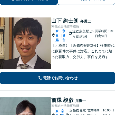
まずはお気軽に電話いただけたらと思
います。【土日夜間面談】【出張相
談】
山下 絢士朗
弁護士
南都総合法律事務所
奈
奈
近鉄奈良駅
か
営業時間：本
良
良
|
日定休日
ら徒歩3分
県
市
【元検事】【近鉄奈良駅3分】検事時代
に数百件の事件に対応。これまでに培
った聴取力、交渉力、事件を見通す分
析力で、依頼者の方が最善の選択をす
る手助けをいたします。経験の全てを
注ぎ、地元奈良のために尽くします。
電話でお問い合わせ
【法テラス利用可】
前澤 毅彦
弁護士
南都総合法律事務所
近鉄奈良駅
営業時間：10:00~1
奈
奈