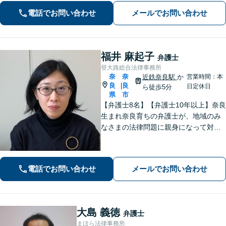
借金でお困りの方はぜひ一度ご相談く
電話でお問い合わせ
メールでお問い合わせ
ださい。
福井 麻起子
弁護士
登大路総合法律事務所
奈
奈
近鉄奈良駅
か
営業時間：本
良
良
|
日定休日
ら徒歩5分
県
市
【弁護士8名】【弁護士10年以上】奈良
生まれ奈良育ちの弁護士が、地域のみ
なさまの法律問題に親身になって対応
します【離婚問題】家族・子どもの問
題に強みあり【相続遺言】丁寧にお話
を伺うことを大切にしています【近鉄
電話でお問い合わせ
メールでお問い合わせ
奈良駅5分】【オンライン相談可】
大島 義徳
弁護士
まほら法律事務所