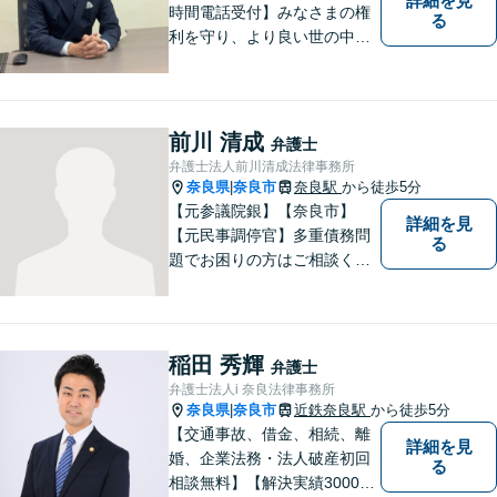
詳細を見
時間電話受付】みなさまの権
る
利を守り、より良い世の中に
していくことに全力を尽くし
ます。金銭問題／男女問題／
交通事故／刑事事件に注力し
ています。法律トラブルでお
前川 清成
弁護士
悩みごとがありましたら、お
弁護士法人前川清成法律事務所
気軽にご相談ください。
奈良県
奈良市
奈良駅
から徒歩5分
|
【元参議院銀】【奈良市】
詳細を見
【元民事調停官】多重債務問
る
題でお困りの方はご相談くだ
さい。その他、一般民事事件
も対応しております。奈良市
大宮町でお困りの方がいまし
たら、一度ご相談ください。
稲田 秀輝
弁護士
弁護士法人i 奈良法律事務所
奈良県
奈良市
近鉄奈良駅
から徒歩5分
|
【交通事故、借金、相続、離
詳細を見
婚、企業法務・法人破産初回
る
相談無料】【解決実績3000件