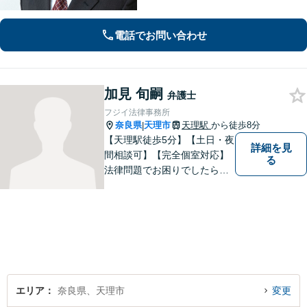
ご提案いたします。「士業との連携で
トータルサポートを実現／税理士・司
電話でお問い合わせ
法書士・不動産鑑定士など」相続に関
わる問題を総合的に解決へ導きます
加見 旬嗣
弁護士
フジイ法律事務所
奈良県
天理市
天理駅
から徒歩8分
|
【天理駅徒歩5分】【土日・夜
詳細を見
間相談可】【完全個室対応】
る
法律問題でお困りでしたらお
早めにご相談ください。依頼
者様の抱えていらっしゃる不
安や、ご希望を丁寧にお伺い
いたします。お早めのご相談
が納得のいく解決への第一歩
です。
エリア
奈良県、天理市
変更