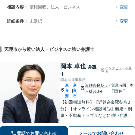
相談内容
債権回収、法人・ビジネス
変更
詳細条件
未選択
変更
天理市から近い法人・ビジネスに強い弁護士
岡本 卓也
弁護
インタビューを見
る
士
岡本法律事務所
奈
奈
近鉄奈良駅
か
営業時間：本
良
良
|
日定休日
ら徒歩3分
県
市
【初回相談無料】【近鉄奈良駅徒歩3
分】【オンライン相談可◎】離婚・刑
事・不動産トラブルなどに強い弁護士
です。奈良を中心にご相談、ご依頼に
対応しています。お一人で悩まれず、
電話でお問い合わせ
メールでお問い合わせ