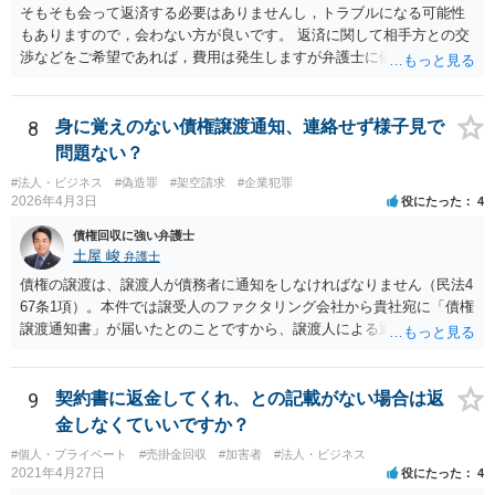
そもそも会って返済する必要はありませんし，トラブルになる可能性
もありますので，会わない方が良いです。 返済に関して相手方との交
渉などをご希望であれば，費用は発生しますが弁護士に依頼すること
はできます。 ご依頼された場合は，弁護士を介して連絡することがで
きますので，ご自身で対応する必要はなくなります。
8
身に覚えのない債権譲渡通知、連絡せず様子見で
問題ない？
#法人・ビジネス
#偽造罪
#架空請求
#企業犯罪
2026年4月3日
役にたった
4
債権回収に強い弁護士
土屋 峻
弁護士
債権の譲渡は、譲渡人が債務者に通知をしなければなりません（民法4
67条1項）。本件では譲受人のファクタリング会社から貴社宛に「債権
譲渡通知書」が届いたとのことですから、譲渡人による通知ではない
ため、債務者対抗要件が充足されていないでしょう。この観点から
は、当該ファクタリング会社が詐称譲受人の可能性があるとすら指摘
できるでしょう。 次に、たとえファクタリング会社からの「債権譲渡
9
契約書に返金してくれ、との記載がない場合は返
通知書」であっても、それが譲渡人の個人事業主の委託を受けてなさ
金しなくていいですか？
れていた場合等であり、債務者対抗要件の問題をクリアされていたと
#個人・プライベート
#売掛金回収
#加害者
#法人・ビジネス
しても、当該ファクタリング会社が譲受債権請求訴訟を提起する場
2021年4月27日
役にたった
4
合、譲受債権の発生原因事実を立証しなければなりません。 「譲渡人