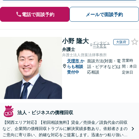
電話で面談予約
メールで面談予約
小野 隆大
大阪府
インタビュ
ーを見る
弁護士
弁護士法人啓葉法律事務所
営業時
天理市
か
面談方法(対面・電
らも相談
話・ビデオなど)は
間：本日
受付中
応相談
定休日
法人・ビジネスの債権回収
【関西エリア対応】【初回相談無料】貸金／売掛金／請負代金の回収
など、企業間の債権回収トラブルに解決実績多数あり。依頼者さまの
ご意向に寄り添い、的確な対応をご提案します。迅速かつ粘り強い交