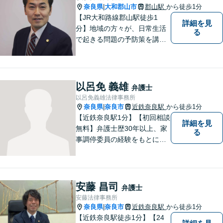
奈良県
大和郡山市
郡山駅
から徒歩1分
|
【JR大和路線郡山駅徒歩1
詳細を見
分】地域の方々が、日常生活
る
で起きる問題の予防策を講じ
たい時や、既に問題を抱えて
何から手を付けてよいか分か
らない時に、まず相談できる
身近な弁護士を目指していま
以呂免 義雄
弁護士
す。
以呂免義雄法律事務所
奈良県
奈良市
近鉄奈良駅
から徒歩1分
|
【近鉄奈良駅1分】【初回相談
詳細を見
無料】弁護士歴30年以上、家
る
事調停委員の経験をもとに複
雑な相続問題も依頼者様の状
況に合わせ、適切なアドバイ
スをご提供いたします。相続
発生前のご相談も受け付けて
安藤 昌司
弁護士
おります。【電話相談可】
安藤法律事務所
奈良県
奈良市
近鉄奈良駅
から徒歩1分
|
【近鉄奈良駅徒歩1分】【24