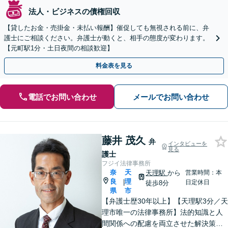
法人・ビジネスの債権回収
【貸したお金・売掛金・未払い報酬】催促しても無視される前に、弁
護士にご相談ください。弁護士が動くと、相手の態度が変わります。
【元町駅1分・土日夜間の相談歓迎】
料金表を見る
電話でお問い合わせ
メールでお問い合わせ
藤井 茂久
弁
インタビューを
見る
護士
フジイ法律事務所
奈
天
天理駅
から
営業時間：本
良
理
|
日定休日
徒歩8分
県
市
【弁護士歴30年以上】【天理駅3分／天
理市唯一の法律事務所】法的知識と人
間関係への配慮を両立させた解決策を