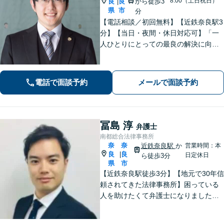
8:00（土日祝日）
良
良
から徒歩3
|
県
市
分
【電話相談／初回無料】【近鉄奈良駅3
分】【当日・夜間・休日対応可】「一
人ひとりにとっての最良の解決に向け
て活動すること」を常に考えます。交
通事故／離婚、相続／債務整理／企業
法務／刑事事件など、幅広く対応可
電話で面談予約
メールで面談予約
能。お気軽にご相談ください
冨島 淳
弁護士
南都総合法律事務所
奈
奈
近鉄奈良駅
か
営業時間：本
良
良
|
日定休日
ら徒歩3分
県
市
【近鉄奈良駅徒歩3分】【地元で30年信
頼されてきた法律事務所】困っている
人を助けたくて弁護士になりました。
依頼者のためにベストを尽くし、最後
まで走り抜けます。労働問題、相続、