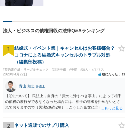
超】 交通事故・借金（債務整
理）・離婚・相続・労働問
題・不動産トラブル・企業法
務のお悩みは【弁護士法人ｉ
（アイ）奈良法律事務所】に
法人・ビジネスの債権回収の法律Q&Aランキング
おまかせください！
1
結婚式・イベント業｜キャンセルはお客様都合？
コロナによる結婚式キャンセルのトラブル対処
（編集部投稿）
#契約書作成・リーガルチェック
#誹謗中傷
#中絶
#法人・ビジネス
2020年4月22日
役にたった
19
青山 知史
弁護士
【①について】 民法上，自身の「責めに帰すべき事由」によって相手
の債務の履行ができなくなった場合には、相手の請求を拒めないとさ
れておりますので（民法536条2項），こうした条文に当たるかが問題
となります。 まず形式的には，条文に当たる可能性は考えられます。
現在の各宣言や要請は，強制力のあるものではなく，震災等で対象施
設が滅失してしまった場合と異なり，挙式等自体が物理的に不可能に
2
ネット通販でのサプリ購入