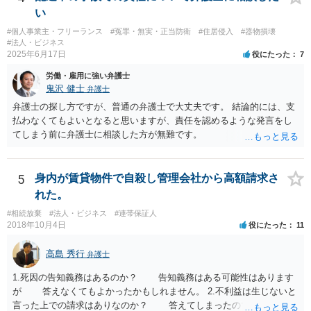
があります。 なお、仮に会社法４２９条の責任が認められ敗訴した場
い
害賠償請求等を行うことも可能です。
合は、２５万円ずつではなく５０万円の連帯債務になります（同法４
#個人事業主・フリーランス
#冤罪・無実・正当防衛
#住居侵入
#器物損壊
３０条）。「彼女」氏は、５０万円の範囲内でどちらにいくら請求し
#法人・ビジネス
てもよく、支払った人はその半額をもう一人の代表社員に請求（求
2025年6月17日
役にたった
7
償）できます。
労働・雇用に強い弁護士
鬼沢 健士
弁護士
弁護士の探し方ですが、普通の弁護士で大丈夫です。 結論的には、支
払わなくてもよいとなると思いますが、責任を認めるような発言をし
てしまう前に弁護士に相談した方が無難です。
5
身内が賃貸物件で自殺し管理会社から高額請求さ
れた。
#相続放棄
#法人・ビジネス
#連帯保証人
2018年10月4日
役にたった
11
高島 秀行
弁護士
1.死因の告知義務はあるのか？ 告知義務はある可能性はあります
が 答えなくてもよかったかもしれません。 2.不利益は生じないと
言った上での請求はありなのか？ 答えてしまったので請求されて