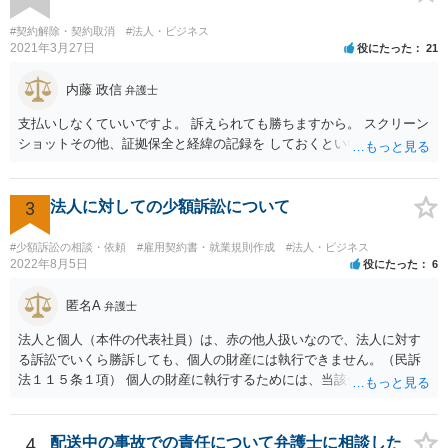
なったとまではいえないかと思われます。こうした中で，顧客の判断
でキャンセルを申し出たとすれば，形式的には顧客側に帰責性があっ
#契約解除・契約取消
#法人・ビジネス
たといえる可能性は考えられます。 一方で，実質的に考えた場合，集
2021年3月27日
役にたった
21
会に供する施設等については，営業自粛を要請されているところ，結
婚式場等の施設についても，解釈によっては集会に供する施設の1つと
内藤 政信
弁護士
して，休止要請の対象と考える余地はあるかと思われます。 こうした
支払いしなくていいですよ。 訴えられても勝ちますから。 スクリーン
解釈を採った場合，強制力はないまでも，事実上挙式等の実施が困難
ショットその他、証拠保全と経緯の記録を しておくといいでしょう。
となる外部的要因があったとして，顧客の「責めに帰すべき事由」が
あるとまではいえず，結婚式場等からの請求が認められない可能性は
考えられます。 このように，条文の解釈次第で判断が分かれうるた
3
法人に対しての少額訴訟について
め，安易に請求ができると考えるのは危険かと思われます。 なお，仮
に全額の請求が不可能となっても，これまでに生じた費用や打合せ相
当分の報酬の範囲であれば，中途終了時の委任事務への報酬請求や不
#少額訴訟の相談・依頼
#雇用契約書・就業規則作成
#法人・ビジネス
2022年8月5日
役にたった
6
当利得返還請求として，支払いを求められる可能性はあるかと思われ
ます（民法648条3項、703条等）。 【②について】 請求に応じてもら
匿名A
えない場合，基本的には代理人を介した交渉や，法的手続きを取るこ
弁護士
とになります。 もっとも，上述したように，全額の請求は，必ずしも
法人と個人（本件の代表社員）は、赤の他人扱いなので、法人に対す
確実に認められる事案ではないと思われるため，法的手続きまでは行
る訴訟でいくら勝訴しても、個人の財産には執行できません。（民訴
わず，協議によって適切な範囲での支払いに関する合意を目指す方が
法１１５条１項） 個人の財産に執行するためには、当該個人に対して
良いかと思われます。 【③について】 事実か否かにかかわらず，相手
別途訴訟を提起するか、法人に加えて個人を被告にしておく必要があ
の社会的評価を損なうような投稿であれば，名誉毀損となり得ます。
ります。貴殿が被告になった場合は、「彼氏」の干渉を受けずに応訴
こうした場合，プロバイダ等を通じて投稿の削除を求めたり，また
することができます。「彼女」氏は、故意又は重過失を立証する必要
4
配送中の事故での責任について弁護士に相談した
は，発信者自身の情報の開示を受けた上で，発進した当人に対する損