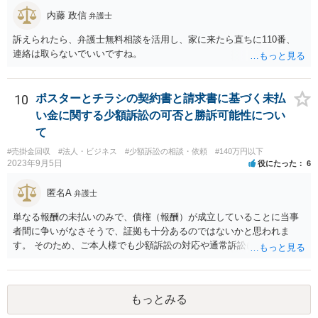
は当社にとって全くの見知らぬ人物で、一切関係がなく、当該債権は
内藤 政信
弁護士
現在・将来ともに存在しないと断言でき」ないということであれば、
この立証の見込みが立たないでしょうから、訴訟になったとしても、
訴えられたら、弁護士無料相談を活用し、家に来たら直ちに110番、
かかる点で争うべきでしょう（といっても否認すれば足りると思いま
連絡は取らないでいいですね。
す。）。 以上述べましたが、令和7年12月から令和11年までに発生す
る一切の債権となれば、約4年という一定の期間の将来債権譲渡とな
り、訴求されている債権の額も相当程度の金額になっていると推察し
10
ポスターとチラシの契約書と請求書に基づく未払
ます。ご不安な気持ちを解消するために、法律事務所にご相談に赴く
い金に関する少額訴訟の可否と勝訴可能性につい
ことを検討されても良いでしょう。
て
#売掛金回収
#法人・ビジネス
#少額訴訟の相談・依頼
#140万円以下
2023年9月5日
役にたった
6
匿名A
弁護士
単なる報酬の未払いのみで、債権（報酬）が成立していることに当事
者間に争いがなさそうで、証拠も十分あるのではないかと思われま
す。 そのため、ご本人様でも少額訴訟の対応や通常訴訟に移行したと
きの対応は不可能ではないように思います。 もっとも、判決を取得し
ても相手方が任意に支払をしない場合は強制執行を行う必要がござい
ます。この辺りになってくると少し対応が難しいかなという気がして
もっとみる
きますので、ご本人様の負担や手間を考慮して訴訟部分から弁護士に
ご依頼いただくという選択肢も全くおかしくはありません。