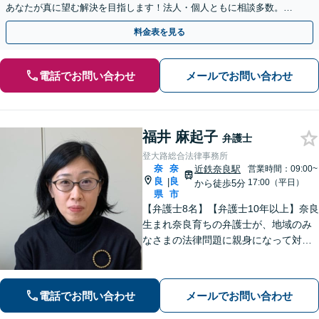
あなたが真に望む解決を目指します！法人・個人ともに相談多数。細
やかな連絡と粘り強い交渉を徹底【休日・夜間相談可】
料金表を見る
電話でお問い合わせ
メールでお問い合わせ
福井 麻起子
弁護士
登大路総合法律事務所
奈
奈
近鉄奈良駅
営業時間：09:00~
良
良
|
17:00（平日）
から徒歩5分
県
市
【弁護士8名】【弁護士10年以上】奈良
生まれ奈良育ちの弁護士が、地域のみ
なさまの法律問題に親身になって対応
します【離婚問題】家族・子どもの問
題に強みあり【相続遺言】丁寧にお話
を伺うことを大切にしています【近鉄
電話でお問い合わせ
メールでお問い合わせ
奈良駅5分】【オンライン相談可】