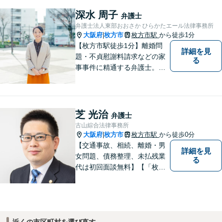
深水 周子
弁護士
弁護士法人東部おおさか ひらかたエール法律事務所
大阪府
枚方市
枚方市駅
から徒歩1分
|
【枚方市駅徒歩1分】離婚問
詳細を見
題・不貞慰謝料請求などの家
る
事事件に精通する弁護士。依
頼者さまと同じ目線に立ち、
最善の解決方法をご提案。次
のステップへ進むお手伝いを
致します。どんなお悩みで
芝 光治
弁護士
も、ご相談ください。【キッ
古山綜合法律事務所
ズスペースあり】
大阪府
枚方市
枚方市駅
から徒歩0分
|
【交通事故、相続、離婚・男
詳細を見
女問題、債務整理、未払残業
る
代は初回面談無料】【「枚方
市駅」から徒歩30秒】じっく
りとお話を聞く姿勢を大切に
し、依頼者様の状況を十分に
ヒアリングし、あらゆる観点
から解決策をご提案してまい
近くの市区町村を選び直す