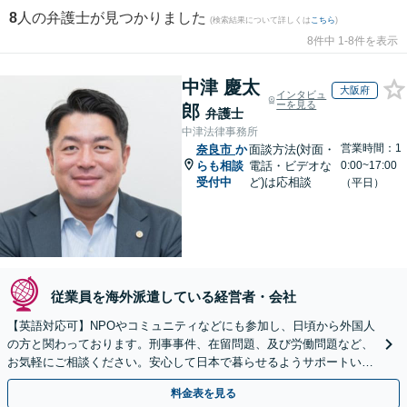
8
人の弁護士が見つかりました
(検索結果について詳しくは
こちら
)
8件中 1-8件を表示
中津 慶太
大阪府
インタビュ
ーを見る
郎
弁護士
中津法律事務所
営業時間：1
奈良市
か
面談方法(対面・
らも相談
電話・ビデオな
0:00~17:00
受付中
ど)は応相談
（平日）
従業員を海外派遣している経営者・会社
【英語対応可】NPOやコミュニティなどにも参加し、日頃から外国人
の方と関わっております。刑事事件、在留問題、及び労働問題など、
お気軽にご相談ください。安心して日本で暮らせるようサポートいた
します【夜間・休日相談OK】【北浜駅2分】
料金表を見る