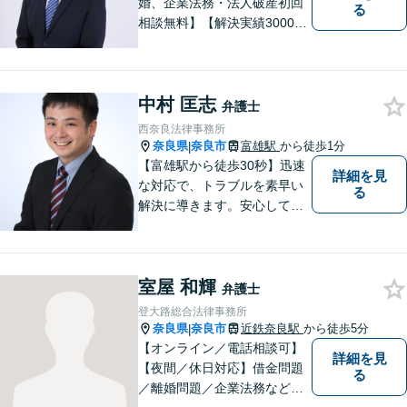
婚、企業法務・法人破産初回
る
相談無料】【解決実績3000件
超】 交通事故・借金（債務整
理）・離婚・相続・労働問
題・不動産トラブル・企業法
中村 匡志
務のお悩みは【弁護士法人ｉ
弁護士
（アイ）奈良法律事務所】に
西奈良法律事務所
おまかせください！
奈良県
奈良市
富雄駅
から徒歩1分
|
【富雄駅から徒歩30秒】迅速
詳細を見
な対応で、トラブルを素早い
る
解決に導きます。安心して話
せる雰囲気ですので、まずは
お気軽にご相談ください。刑
事事件・離婚/男女問題・相
室屋 和輝
続・遺言・交通事故・借金・
弁護士
債務整理などはお任せくださ
登大路総合法律事務所
い。
奈良県
奈良市
近鉄奈良駅
から徒歩5分
|
【オンライン／電話相談可】
詳細を見
【夜間／休日対応】借金問題
る
／離婚問題／企業法務など幅