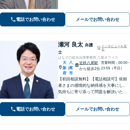
題／相続など身近な法律トラブルはお
気軽にご相談ください。【初回相談無
料（一部除く）】【夜間・休日の相談
電話でお問い合わせ
メールでお問い合わせ
可能】
瀬河 良太
弁護
インタビューを見
る
士
はなぞの綜合法律事務所 八尾オフィス
大
八
近鉄八尾駅
営業時間：00:00~
阪
尾
|
23:59（平日）
から徒歩2分
府
市
【初回相談無料】【電話相談可】依頼
者さまの感情的な納得感を大事にし、
気持ちに寄り添って問題を解決いたし
ます「プライバシーには最大限配慮
し、秘密厳守を徹底」子の監護が関わ
電話でお問い合わせ
メールでお問い合わせ
る複雑なケースも対応【完全個室対
応】【子連れ相談可】【休日・夜間相
談可】