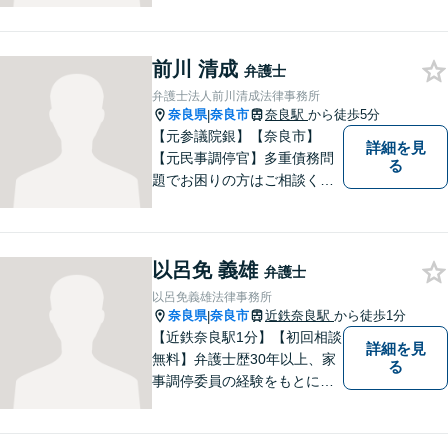
広く対応。皆さまが抱える
様々な問題を解決するお手伝
いをすることはもちろん、皆
前川 清成
さまに安心を与えることを目
弁護士
指します。【地域に根差した
弁護士法人前川清成法律事務所
弁護士】まずはお気軽にご相
奈良県
奈良市
奈良駅
から徒歩5分
|
談ください。
【元参議院銀】【奈良市】
詳細を見
【元民事調停官】多重債務問
る
題でお困りの方はご相談くだ
さい。その他、一般民事事件
も対応しております。奈良市
大宮町でお困りの方がいまし
以呂免 義雄
たら、一度ご相談ください。
弁護士
以呂免義雄法律事務所
奈良県
奈良市
近鉄奈良駅
から徒歩1分
|
【近鉄奈良駅1分】【初回相談
詳細を見
無料】弁護士歴30年以上、家
る
事調停委員の経験をもとに複
雑な相続問題も依頼者様の状
況に合わせ、適切なアドバイ
スをご提供いたします。相続