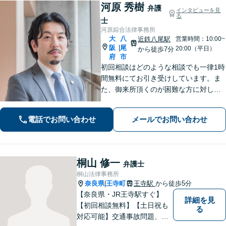
河原 秀樹
弁護
インタビューを見
る
士
河原綜合法律事務所
大
八
近鉄八尾駅
営業時間：10:00~
阪
尾
|
20:00（平日）
から徒歩7分
府
市
初回相談はどのような相談でも一律1時
間無料にてお引き受けしています。ま
た、御来所頂くのが困難な方に対して
は出張相談のご予約お受けしておりま
す。弁護士事務所の比較的少ない八尾
電話でお問い合わせ
メールでお問い合わせ
市及び近隣市・区の方々に上質なリー
ガルサービスを提供いたします。
桐山 修一
弁護士
桐山法律事務所
奈良県
王寺町
王寺駅
から徒歩5分
|
【奈良県・JR王寺駅すぐ】
詳細を見
【初回相談無料】【土日祝も
る
対応可能】交通事故問題、遺