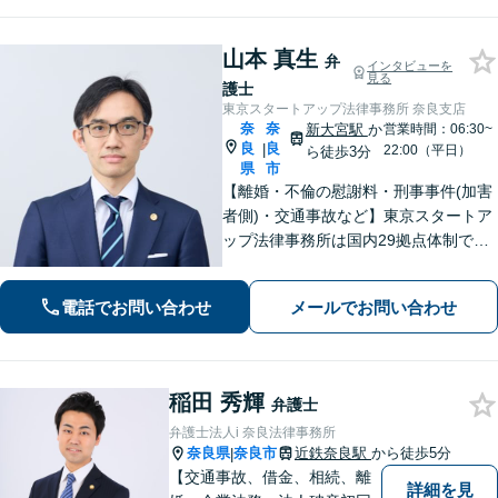
山本 真生
弁
インタビューを
見る
護士
東京スタートアップ法律事務所 奈良支店
奈
奈
新大宮駅
か
営業時間：06:30~
良
良
|
22:00（平日）
ら徒歩3分
県
市
【離婚・不倫の慰謝料・刑事事件(加害
者側)・交通事故など】東京スタートア
ップ法律事務所は国内29拠点体制で全
国対応！【ご自宅からの電話相談にも
対応(法律相談は完全予約制)】各分野で
電話でお問い合わせ
メールでお問い合わせ
専門性の高い弁護士が寄り添い解決を
サポートします。
稲田 秀輝
弁護士
弁護士法人i 奈良法律事務所
奈良県
奈良市
近鉄奈良駅
から徒歩5分
|
【交通事故、借金、相続、離
詳細を見