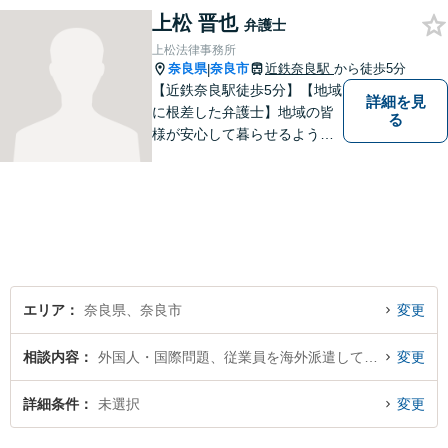
上松 晋也
発生前のご相談も受け付けて
弁護士
おります。【電話相談可】
上松法律事務所
奈良県
奈良市
近鉄奈良駅
から徒歩5分
|
【近鉄奈良駅徒歩5分】【地域
詳細を見
に根差した弁護士】地域の皆
る
様が安心して暮らせるように
力を尽くします。離婚問題／
相続問題／労働問題／不動産
問題／刑事事件など、幅広く
対応します。【夜間／休日対
応可】法律トラブルでお悩み
の方は、お気軽にご相談くだ
さい。
エリア
奈良県、奈良市
変更
相談内容
外国人・国際問題、従業員を海外派遣している経営者・会社
変更
詳細条件
未選択
変更