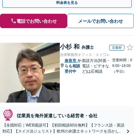
料金表を見る
電話でお問い合わせ
メールでお問い合わせ
小杉 和
弁護士
京都府
法律事務所オフィス・エトワレ
営業時間：0
奈良市
か
面談方法(対面・
らも相談
電話・ビデオな
9:00~18:00
受付中
ど)は応相談
（平日）
従業員を海外派遣している経営者・会社
【全国対応｜WEB面談可】【初回相談60分無料】【フランス語・英語
対応】【スイス法ジュリスト】欧州の弁護士ネットワークを活かし、