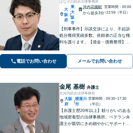
はなぞの綜合法律事務所
東
河内花園駅
営業時間：00:00
大
大
~23:59（平日）
から徒歩3分
阪
|
阪
府
市
【刑事事件】示談交渉により、不起訴
処分獲得実績多数。依頼者の正当な権
利を護ります。【借金・債務整理】借
金問題の解決実績多数。【離婚・男女
問題】不貞慰謝料の獲得、減額実績多
電話でお問い合わせ
メールでお問い合わせ
数。独りで悩まず、先ずはお話をお聞
かせ下さい。【土日・夜間対応可】
金尾 基樹
弁護士
北河内総合法律事務所
大阪
寝屋川
営業時間：09:30~17:30
|
府
市
（平日）
【弁護士歴20年以上】頼りがいのある
地域密着型の法律事務所。ベテラン弁
護士が親切にきめ細やかにサポートし
ます。不動産・建築トラブル／借金問