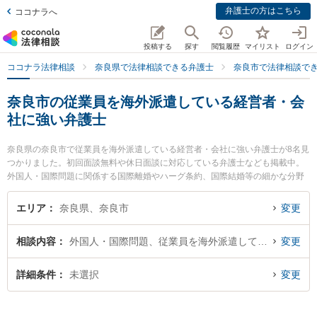
弁護士の方はこちら
ココナラへ
投稿する
探す
閲覧履歴
マイリスト
ログイン
ココナラ法律相談
奈良県で法律相談できる弁護士
奈良市で法律相談で
奈良市の従業員を海外派遣している経営者・会
社に強い弁護士
奈良県の奈良市で従業員を海外派遣している経営者・会社に強い弁護士が8名見
つかりました。初回面談無料や休日面談に対応している弁護士なども掲載中。
外国人・国際問題に関係する国際離婚やハーグ条約、国際結婚等の細かな分野
での絞り込み検索もでき便利です。特に登大路総合法律事務所の福井 麻起子弁
護士や東京スタートアップ法律事務所 奈良支店の山本 真生弁護士、弁護士法人
エリア
奈良県、奈良市
変更
i 奈良法律事務所の稲田 秀輝弁護士のプロフィール情報や弁護士費用、強みな
どが注目されています。『奈良市で土日や夜間に発生した従業員を海外派遣し
相談内容
外国人・国際問題、従業員を海外派遣している経営者・会社
変更
ている経営者・会社のトラブルを今すぐに弁護士に相談したい』『従業員を海
外派遣している経営者・会社のトラブル解決の実績豊富な近くの弁護士を検索
したい』『初回相談無料で従業員を海外派遣している経営者・会社を法律相談
詳細条件
未選択
変更
できる奈良市内の弁護士に相談予約したい』などでお困りの相談者さんにおす
すめです。