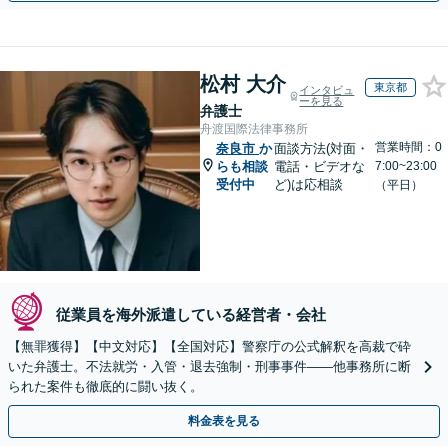
松村 大介
東京都
インタビュ
ーを見る
弁護士
舟渡国際法律事務所
営業時間：0
奈良市
か
面談方法(対面・
らも相談
電話・ビデオな
7:00~23:00
受付中
ど)は応相談
（平日）
従業員を海外派遣している経営者・会社
【無罪獲得】【中文対応】【全国対応】警察庁の公式解釈を高裁で砕
いた弁護士。不法就労・入管・退去強制・刑事事件——他事務所に断
られた案件も徹底的に闘い抜く。
料金表を見る