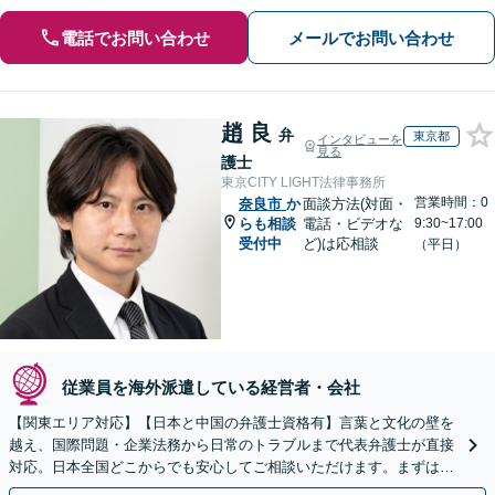
電話でお問い合わせ
メールでお問い合わせ
趙 良
弁
東京都
インタビューを
見る
護士
東京CITY LIGHT法律事務所
営業時間：0
奈良市
か
面談方法(対面・
らも相談
電話・ビデオな
9:30~17:00
受付中
ど)は応相談
（平日）
従業員を海外派遣している経営者・会社
【関東エリア対応】【日本と中国の弁護士資格有】言葉と文化の壁を
越え、国際問題・企業法務から日常のトラブルまで代表弁護士が直接
対応。日本全国どこからでも安心してご相談いただけます。まずは一
歩を踏み出してみませんか。【初回相談無料】