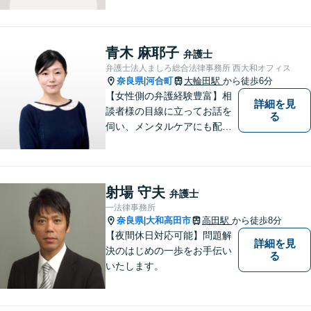
産相続問題、離婚問題などの
民事を中心に、 ご相談者様へ
最適なリーガルサポートをご
提供しています。
青木 麻耶子
弁護士
弁護士法人ましろ総合法律事務所 西大和オフィス
奈良県
河合町
大輪田駅
から徒歩6分
|
【女性側の弁護経験豊富】相
詳細を見
談者様の目線に立ってお話を
る
伺い、メンタルケアにも配慮
しながら、懇切丁寧に対応し
ます。【離婚/債務整理】あら
ゆる法的手段を駆使した解決
策をご提案【LINE利用可】
射場 守夫
弁護士
【平日夜間、土日祝日、応相
一法律事務所
談】
奈良県
大和高田市
高田駅
から徒歩8分
|
【夜間休日対応可能】問題解
詳細を見
決のはじめの一歩をお手伝い
る
いたします。