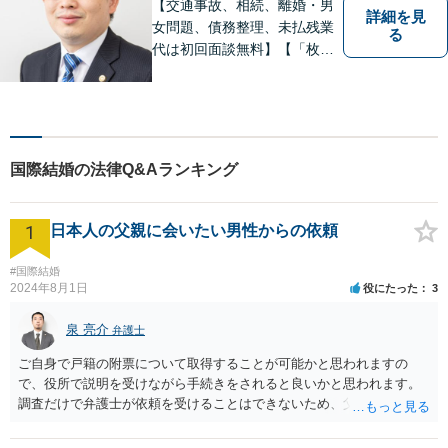
【交通事故、相続、離婚・男
詳細を見
女問題、債務整理、未払残業
る
代は初回面談無料】【「枚方
市駅」から徒歩30秒】じっく
りとお話を聞く姿勢を大切に
し、依頼者様の状況を十分に
ヒアリングし、あらゆる観点
から解決策をご提案してまい
国際結婚の法律Q&Aランキング
ります。
1
日本人の父親に会いたい男性からの依頼
#国際結婚
2024年8月1日
役にたった
3
泉 亮介
弁護士
ご自身で戸籍の附票について取得することが可能かと思われますの
で、役所で説明を受けながら手続きをされると良いかと思われます。
調査だけで弁護士が依頼を受けることはできないため、父親に対して
何か請求がある場合は弁護士に依頼することを検討されても良いでし
ょう。