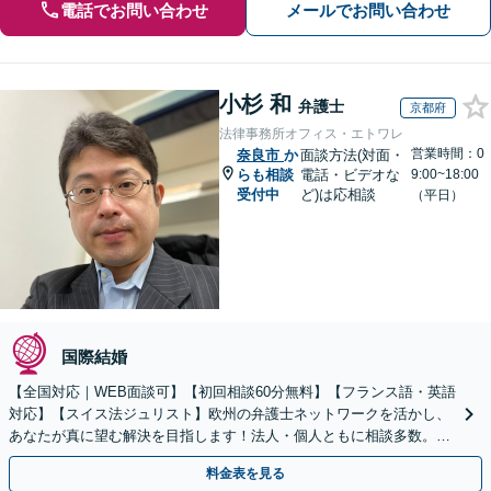
電話でお問い合わせ
メールでお問い合わせ
小杉 和
弁護士
京都府
法律事務所オフィス・エトワレ
営業時間：0
奈良市
か
面談方法(対面・
らも相談
電話・ビデオな
9:00~18:00
受付中
ど)は応相談
（平日）
国際結婚
【全国対応｜WEB面談可】【初回相談60分無料】【フランス語・英語
対応】【スイス法ジュリスト】欧州の弁護士ネットワークを活かし、
あなたが真に望む解決を目指します！法人・個人ともに相談多数。細
やかな連絡と粘り強い交渉を徹底【休日・夜間相談可】
料金表を見る