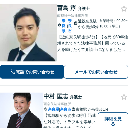
冨島 淳
弁護士
南都総合法律事務所
奈
奈
近鉄奈良駅
営業時間：09:30~
良
良
|
18:00（平日）
から徒歩3分
県
市
【近鉄奈良駅徒歩3分】【地元で30年信
頼されてきた法律事務所】困っている
人を助けたくて弁護士になりました。
依頼者のためにベストを尽くし、最後
まで走り抜けます。労働問題、相続、
借金でお困りの方はぜひ一度ご相談く
電話でお問い合わせ
メールでお問い合わせ
ださい。
中村 匡志
弁護士
西奈良法律事務所
奈良県
奈良市
富雄駅
から徒歩1分
|
【富雄駅から徒歩30秒】迅速
詳細を見
な対応で、トラブルを素早い
る