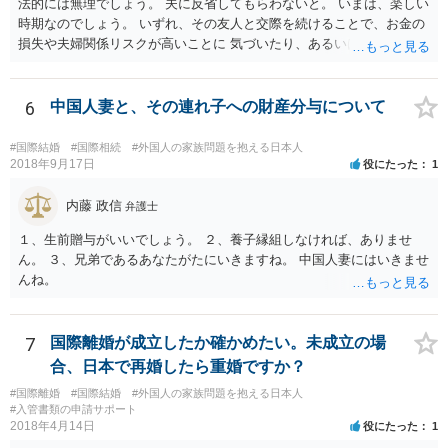
法的には無理でしょう。 夫に反省してもらわないと。 いまは、楽しい
時期なのでしょう。 いずれ、その友人と交際を続けることで、お金の
損失や夫婦関係リスクが高いことに 気づいたり、あるいは、飽きると
思いますけどね。
6
中国人妻と、その連れ子への財産分与について
#国際結婚
#国際相続
#外国人の家族問題を抱える日本人
2018年9月17日
役にたった
1
内藤 政信
弁護士
１、生前贈与がいいでしょう。 ２、養子縁組しなければ、ありませ
ん。 ３、兄弟であるあなたがたにいきますね。 中国人妻にはいきませ
んね。
7
国際離婚が成立したか確かめたい。未成立の場
合、日本で再婚したら重婚ですか？
#国際離婚
#国際結婚
#外国人の家族問題を抱える日本人
#入管書類の申請サポート
2018年4月14日
役にたった
1