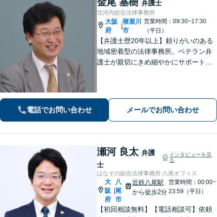
金尾 基樹
弁護士
北河内総合法律事務所
大阪
寝屋川
営業時間：09:30~17:30
|
府
市
（平日）
【弁護士歴20年以上】頼りがいのある
地域密着型の法律事務所。ベテラン弁
護士が親切にきめ細やかにサポートし
ます。不動産・建築トラブル／借金問
題／相続など身近な法律トラブルはお
気軽にご相談ください。【初回相談無
料（一部除く）】【夜間・休日の相談
電話でお問い合わせ
メールでお問い合わせ
可能】
瀬河 良太
弁護
インタビューを見
る
士
はなぞの綜合法律事務所 八尾オフィス
大
八
近鉄八尾駅
営業時間：00:00~
阪
尾
|
23:59（平日）
から徒歩2分
府
市
【初回相談無料】【電話相談可】依頼