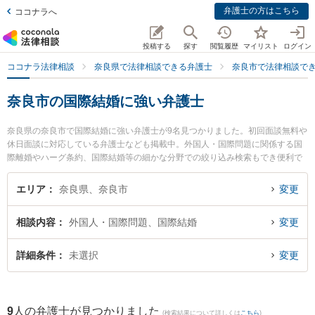
弁護士の方はこちら
ココナラへ
投稿する
探す
閲覧履歴
マイリスト
ログイン
ココナラ法律相談
奈良県で法律相談できる弁護士
奈良市で法律相談で
奈良市の国際結婚に強い弁護士
奈良県の奈良市で国際結婚に強い弁護士が9名見つかりました。初回面談無料や
休日面談に対応している弁護士なども掲載中。外国人・国際問題に関係する国
際離婚やハーグ条約、国際結婚等の細かな分野での絞り込み検索もでき便利で
す。特に登大路総合法律事務所の福井 麻起子弁護士や南都総合法律事務所の冨
島 淳弁護士、西奈良法律事務所の中村 匡志弁護士のプロフィール情報や弁護士
エリア
奈良県、奈良市
変更
費用、強みなどが注目されています。『奈良市で土日や夜間に発生した国際結
婚のトラブルを今すぐに弁護士に相談したい』『国際結婚のトラブル解決の実
相談内容
外国人・国際問題、国際結婚
変更
績豊富な近くの弁護士を検索したい』『初回相談無料で国際結婚を法律相談で
きる奈良市内の弁護士に相談予約したい』などでお困りの相談者さんにおすす
めです。
詳細条件
未選択
変更
9
人の弁護士が見つかりました
(検索結果について詳しくは
こちら
)