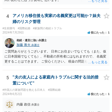
4
アメリカ移住後も実家の名義変更は可能か？妹夫
婦のリスク管理
#生前贈与
#国際結婚
#家族間の相続トラブル
2024年7月29日
役にたった
1
相続・遺言に強い弁護士
加藤 善大
弁護士
ご質問ありがとうございます。 日本にお住まいでなくても（また、仮
に日本国籍でなくても）、不動産の所有者にはなれますので、 名義変
更することはできます。 ご安心ください。 税金の問題もありますの
で、 可能であれば、ご依頼になるかは別にして、今の名義人（叔父様
でしょうか。）と一緒に、 お近くの弁護士に直接相談して、アドバイ
ス等を求めることをお勧めします。 ご参考にしていただければ幸いで
5
"夫の友人による家庭内トラブルに関する法的措
す。
置について"
#外国人の家族問題を抱える日本人
#国際結婚
2024年6月2日
役にたった
1
内藤 政信
弁護士