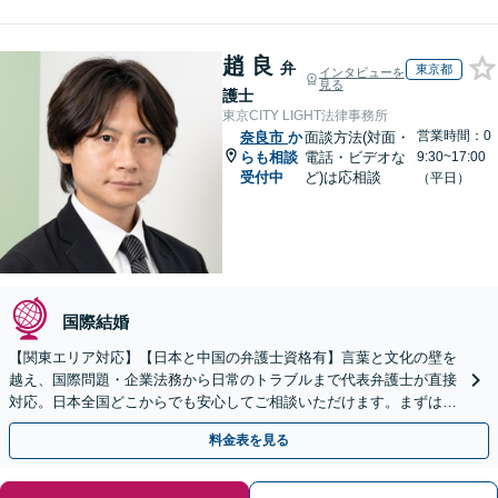
趙 良
弁
東京都
インタビューを
見る
護士
東京CITY LIGHT法律事務所
営業時間：0
奈良市
か
面談方法(対面・
らも相談
電話・ビデオな
9:30~17:00
受付中
ど)は応相談
（平日）
国際結婚
【関東エリア対応】【日本と中国の弁護士資格有】言葉と文化の壁を
越え、国際問題・企業法務から日常のトラブルまで代表弁護士が直接
対応。日本全国どこからでも安心してご相談いただけます。まずは一
歩を踏み出してみませんか。【初回相談無料】
料金表を見る