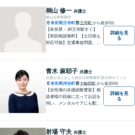
桐山 修一
弁護士
桐山法律事務所
奈良県
王寺町
王寺駅
から徒歩5分
|
【奈良県・JR王寺駅すぐ】
詳細を見
【初回相談無料】【土日祝も
る
対応可能】交通事故問題、遺
産相続問題、離婚問題などの
民事を中心に、 ご相談者様へ
最適なリーガルサポートをご
提供しています。
青木 麻耶子
弁護士
弁護士法人ましろ総合法律事務所 西大和オフィス
奈良県
河合町
大輪田駅
から徒歩6分
|
【女性側の弁護経験豊富】相
詳細を見
談者様の目線に立ってお話を
る
伺い、メンタルケアにも配慮
しながら、懇切丁寧に対応し
ます。【離婚/債務整理】あら
ゆる法的手段を駆使した解決
策をご提案【LINE利用可】
射場 守夫
弁護士