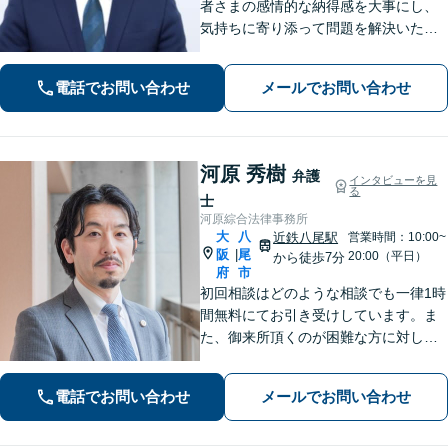
者さまの感情的な納得感を大事にし、
気持ちに寄り添って問題を解決いたし
ます「プライバシーには最大限配慮
し、秘密厳守を徹底」子の監護が関わ
電話でお問い合わせ
メールでお問い合わせ
る複雑なケースも対応【完全個室対
応】【子連れ相談可】【休日・夜間相
談可】
河原 秀樹
弁護
インタビューを見
る
士
河原綜合法律事務所
大
八
近鉄八尾駅
営業時間：10:00~
阪
尾
|
20:00（平日）
から徒歩7分
府
市
初回相談はどのような相談でも一律1時
間無料にてお引き受けしています。ま
た、御来所頂くのが困難な方に対して
は出張相談のご予約お受けしておりま
す。弁護士事務所の比較的少ない八尾
電話でお問い合わせ
メールでお問い合わせ
市及び近隣市・区の方々に上質なリー
ガルサービスを提供いたします。