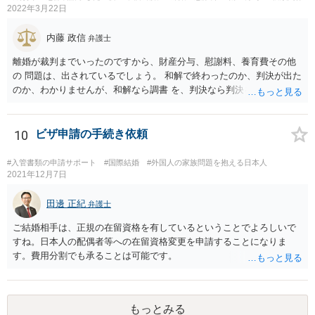
2022年3月22日
内藤 政信
弁護士
離婚が裁判までいったのですから、財産分与、慰謝料、養育費その他
の 問題は、出されているでしょう。 和解で終わったのか、判決が出た
のか、わかりませんが、和解なら調書 を、判決なら判決を見せてもら
うといいでしょう。 また、事件記録を謄写する方法もあるので、より
詳しく、双方の主張を 知ることができるでしょう。 疑問のいくつか
は、理解にいたるでしょう。 虐待でもないと、あなたの方から、父親
10
ビザ申請の手続き依頼
に対して、法的な請求をするの は、難しいでしょう。
#入管書類の申請サポート
#国際結婚
#外国人の家族問題を抱える日本人
2021年12月7日
田邊 正紀
弁護士
ご結婚相手は、正規の在留資格を有しているということでよろしいで
すね。日本人の配偶者等への在留資格変更を申請することになりま
す。費用分割でも承ることは可能です。
もっとみる