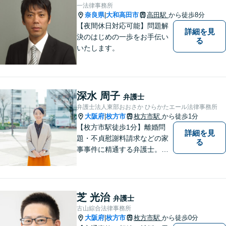
【平日夜間、土日祝日、応相
一法律事務所
談】
奈良県
大和高田市
高田駅
から徒歩8分
|
【夜間休日対応可能】問題解
詳細を見
決のはじめの一歩をお手伝い
る
いたします。
深水 周子
弁護士
弁護士法人東部おおさか ひらかたエール法律事務所
大阪府
枚方市
枚方市駅
から徒歩1分
|
【枚方市駅徒歩1分】離婚問
詳細を見
題・不貞慰謝料請求などの家
る
事事件に精通する弁護士。依
頼者さまと同じ目線に立ち、
最善の解決方法をご提案。次
のステップへ進むお手伝いを
致します。どんなお悩みで
芝 光治
弁護士
も、ご相談ください。【キッ
古山綜合法律事務所
ズスペースあり】
大阪府
枚方市
枚方市駅
から徒歩0分
|