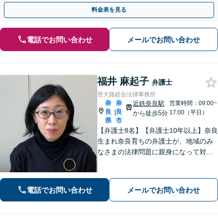
料金表を見る
電話でお問い合わせ
メールでお問い合わせ
福井 麻起子
弁護士
登大路総合法律事務所
奈
奈
近鉄奈良駅
営業時間：09:00~
良
良
|
17:00（平日）
から徒歩5分
県
市
【弁護士8名】【弁護士10年以上】奈良
生まれ奈良育ちの弁護士が、地域のみ
なさまの法律問題に親身になって対応
します【離婚問題】家族・子どもの問
題に強みあり【相続遺言】丁寧にお話
を伺うことを大切にしています【近鉄
電話でお問い合わせ
メールでお問い合わせ
奈良駅5分】【オンライン相談可】