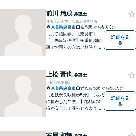
題・不動産トラブル・企業法
前川 清成
務のお悩みは【弁護士法人ｉ
弁護士
（アイ）奈良法律事務所】に
弁護士法人前川清成法律事務所
おまかせください！
奈良県
奈良市
奈良駅
から徒歩5分
|
【元参議院銀】【奈良市】
詳細を見
【元民事調停官】多重債務問
る
題でお困りの方はご相談くだ
さい。その他、一般民事事件
も対応しております。奈良市
大宮町でお困りの方がいまし
上松 晋也
たら、一度ご相談ください。
弁護士
上松法律事務所
奈良県
奈良市
近鉄奈良駅
から徒歩5分
|
【近鉄奈良駅徒歩5分】【地域
詳細を見
に根差した弁護士】地域の皆
る
様が安心して暮らせるように
力を尽くします。離婚問題／
相続問題／労働問題／不動産
問題／刑事事件など、幅広く
室屋 和輝
対応します。【夜間／休日対