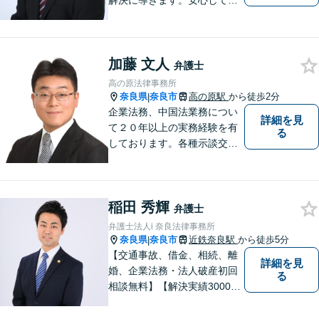
解決に導きます。安心して話
せる雰囲気ですので、まずは
お気軽にご相談ください。刑
事事件・離婚/男女問題・相
加藤 文人
続・遺言・交通事故・借金・
弁護士
債務整理などはお任せくださ
高の原法律事務所
い。
奈良県
奈良市
高の原駅
から徒歩2分
|
企業法務、中国法業務につい
詳細を見
て２０年以上の実務経験を有
る
しております。各種示談交
渉、契約案件、海外取引等で
お悩みの場合は、お気軽にご
連絡ください。
稲田 秀輝
弁護士
弁護士法人i 奈良法律事務所
奈良県
奈良市
近鉄奈良駅
から徒歩5分
|
【交通事故、借金、相続、離
詳細を見
婚、企業法務・法人破産初回
る
相談無料】【解決実績3000件
超】 交通事故・借金（債務整
理）・離婚・相続・労働問