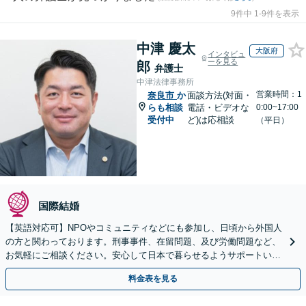
9件中 1-9件を表示
中津 慶太
大阪府
インタビュ
ーを見る
郎
弁護士
中津法律事務所
営業時間：1
奈良市
か
面談方法(対面・
らも相談
電話・ビデオな
0:00~17:00
受付中
ど)は応相談
（平日）
国際結婚
【英語対応可】NPOやコミュニティなどにも参加し、日頃から外国人
の方と関わっております。刑事事件、在留問題、及び労働問題など、
お気軽にご相談ください。安心して日本で暮らせるようサポートいた
します【夜間・休日相談OK】【北浜駅2分】
料金表を見る