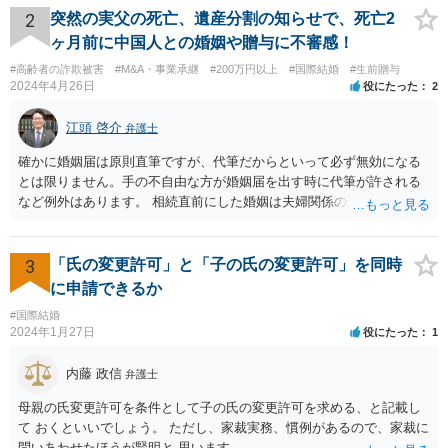
2
突然の実父の死亡、遺産分割の知らせで、死亡2
ヶ月前に中国人との婚姻や贈与に不審感！
#高齢者の詐欺被害
#M&A・事業承継
#200万円以上
#国際結婚
#生前贈与
2024年4月26日
役にたった
2
江頭 啓介
弁護士
確かに婚姻届は原則直筆ですが、代筆だからといって必ず無効になる
とは限りません。手の不自由な方が婚姻届を出す時に代筆が許される
など例外はあります。 相続直前にした婚姻は夫婦関係の形成を目的と
したものではないとして無効となる可能性はあります。 上記の意味が
わかりません、分かりやすく解説していただけませんでしょうか？ →
婚姻が成立するには二つの要素が必要と言われております。一つは届
3
「氏の変更許可」と「子の氏の変更許可」を同時
出ですが、もう一つは双方の婚姻意思です。 婚姻意思は、夫婦として
に申請できるか
相互に助け合いながら生活していく意思というとイメージしやすいか
#国際結婚
と思います。 ここで、相続目的での婚姻をみてみます。これは夫婦と
2024年1月27日
役にたった
1
して生活していくというよりは、一方が死亡した際に生じる相続のた
めに配偶者という立場を得ることが主な目的となります。 したがっ
内藤 政信
弁護士
て、形式的に届出がなされたとしても、双方は夫婦生活を営む意思が
ないので、婚姻意思はありません。 よって、婚姻は婚姻意思の欠如に
母親の氏変更許可を条件として子の氏の変更許可を求める、と記載し
より、無効となります。
て おくといいでしょう。 ただし、家裁実務、慣例があるので、家裁に
問いあわせたほうが賢明と 思います。