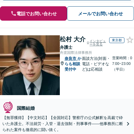
電話でお問い合わせ
メールでお問い合わせ
松村 大介
東京都
インタビュ
ーを見る
弁護士
舟渡国際法律事務所
営業時間：0
奈良市
か
面談方法(対面・
らも相談
電話・ビデオな
7:00~23:00
受付中
ど)は応相談
（平日）
国際結婚
【無罪獲得】【中文対応】【全国対応】警察庁の公式解釈を高裁で砕
いた弁護士。不法就労・入管・退去強制・刑事事件——他事務所に断
られた案件も徹底的に闘い抜く。