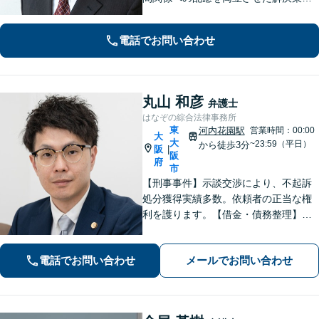
ご提案いたします。「士業との連携で
トータルサポートを実現／税理士・司
電話でお問い合わせ
法書士・不動産鑑定士など」相続に関
わる問題を総合的に解決へ導きます
丸山 和彦
弁護士
はなぞの綜合法律事務所
東
河内花園駅
営業時間：00:00
大
大
~23:59（平日）
から徒歩3分
阪
|
阪
府
市
【刑事事件】示談交渉により、不起訴
処分獲得実績多数。依頼者の正当な権
利を護ります。【借金・債務整理】借
金問題の解決実績多数。【離婚・男女
問題】不貞慰謝料の獲得、減額実績多
電話でお問い合わせ
メールでお問い合わせ
数。独りで悩まず、先ずはお話をお聞
かせ下さい。【土日・夜間対応可】