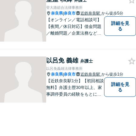
弁護士
応可】法律トラブルでお悩み
登大路総合法律事務所
の方は、お気軽にご相談くだ
奈良県
奈良市
近鉄奈良駅
から徒歩5分
|
さい。
【オンライン／電話相談可】
詳細を見
【夜間／休日対応】借金問題
る
／離婚問題／企業法務など幅
広く対応。皆さまが抱える
様々な問題を解決するお手伝
いをすることはもちろん、皆
以呂免 義雄
さまに安心を与えることを目
弁護士
指します。【地域に根差した
以呂免義雄法律事務所
弁護士】まずはお気軽にご相
奈良県
奈良市
近鉄奈良駅
から徒歩1分
|
談ください。
【近鉄奈良駅1分】【初回相談
詳細を見
無料】弁護士歴30年以上、家
る
事調停委員の経験をもとに複
雑な相続問題も依頼者様の状
況に合わせ、適切なアドバイ
スをご提供いたします。相続
発生前のご相談も受け付けて
おります。【電話相談可】