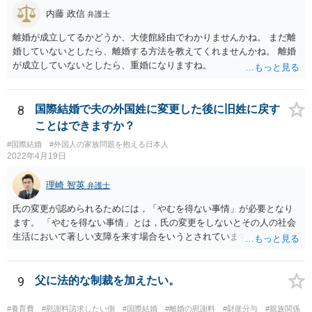
内藤 政信
弁護士
離婚が成立してるかどうか、大使館経由でわかりませんかね。 まだ離
婚していないとしたら、離婚する方法を教えてくれませんかね。 離婚
が成立していないとしたら、重婚になりますね。
8
国際結婚で夫の外国姓に変更した後に旧姓に戻す
ことはできますか？
#国際結婚
#外国人の家族問題を抱える日本人
2022年4月19日
理崎 智英
弁護士
氏の変更が認められるためには，「やむを得ない事情」が必要となり
ます。 「やむを得ない事情」とは，氏の変更をしないとその人の社会
生活において著しい支障を来す場合をいうとされています。 中国の苗
字のために今後偏見や差別を受ける可能性があるといった抽象的な理
由は，「やむを得ない事情」には該当しませんので，氏の変更を認め
てもらうことは難しいと思います。
9
父に法的な制裁を加えたい。
#養育費
#慰謝料請求したい側
#国際結婚
#離婚の慰謝料
#財産分与
#親族関係