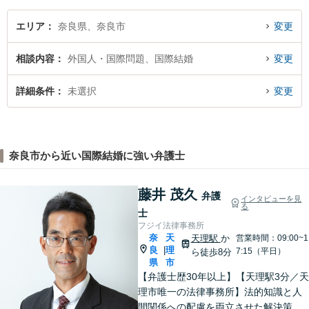
エリア
奈良県、奈良市
変更
相談内容
外国人・国際問題、国際結婚
変更
詳細条件
未選択
変更
奈良市から近い国際結婚に強い弁護士
藤井 茂久
弁護
インタビューを見
る
士
フジイ法律事務所
奈
天
天理駅
か
営業時間：09:00~1
良
理
|
7:15（平日）
ら徒歩8分
県
市
【弁護士歴30年以上】【天理駅3分／天
理市唯一の法律事務所】法的知識と人
間関係への配慮を両立させた解決策を