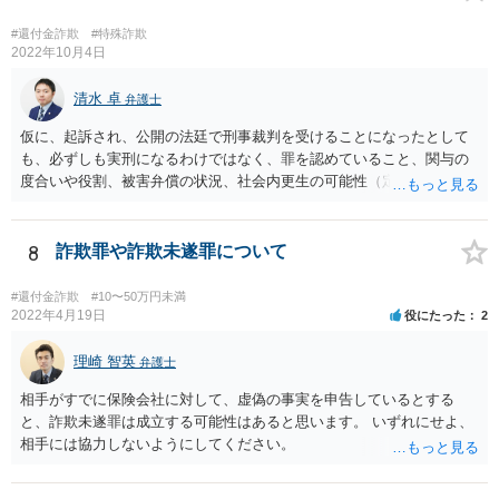
#還付金詐欺
#特殊詐欺
2022年10月4日
清水 卓
弁護士
仮に、起訴され、公開の法廷で刑事裁判を受けることになったとして
も、必ずしも実刑になるわけではなく、罪を認めていること、関与の
度合いや役割、被害弁償の状況、社会内更生の可能性（定まった住居
の有無・定職の有無・監督者の存在等）、前科の有無・内容等の事情
を踏まえ、執行猶予になる可能性もあると思われます。
8
詐欺罪や詐欺未遂罪について
#還付金詐欺
#10〜50万円未満
2022年4月19日
役にたった
2
理崎 智英
弁護士
相手がすでに保険会社に対して、虚偽の事実を申告しているとする
と、詐欺未遂罪は成立する可能性はあると思います。 いずれにせよ、
相手には協力しないようにしてください。