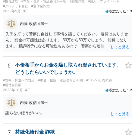
#投資詐欺
#本名・住所・電話番号が不明
#副業詐欺
#個人・プライベート
#クレジット会社
#還付金詐欺
2022年5月19日
役にたった
3
内藤 政信
弁護士
先手を打って警察に自首して事情を話してください。 逮捕はありませ
ん。 罰金の可能性はあります。 30万から50万でしょう。 前科になり
ます。 起訴猶予になる可能性もあるので、警察から連絡が 来る前に、
自首するのが軽くする方法でしょう。 もっともすでに警察は銀行から
情報を得ている可能 性はあります。
6
不倫相手からお金を騙し取られ脅されています。
どうしたらいいでしょうか。
#恐喝・脅迫への対応
#本名・住所・電話番号が不明
#10〜50万円未満
#還付金詐欺
2023年10月14日
役にたった
2
内藤 政信
弁護士
謝らないほうがいい。
7
持続化給付金 詐欺