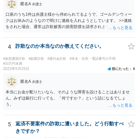
匿名A
弁護士
口座のうち1件は弁護士様から停められてるようで、ゴールデンウィー
クはお休みのようなので明けに連絡を入れようとしています。 >>連絡
をされた場合、通常は詐欺被害の損害賠償を請求されますのでご留意
ください。
4
詐欺なのか本当なのか教えてください。
#仮想通貨詐欺
#副業詐欺
#還付金詐欺
#本名・住所・電話番号が不明
#10万円未満
2023年5月25日
役にたった
6
匿名A
弁護士
本当にお金が配りたいなら、そのような障害を設けることはありませ
ん。みずほ銀行に行っても、「何ですか？」という話になるでしょ
う。
5
返済不要案件の詐欺に遭いました。どう行動すべ
きですか？