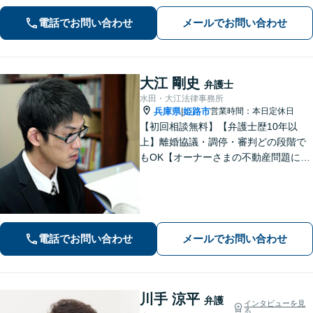
せんか？正しい知識で正当な権利を主
電話でお問い合わせ
メールでお問い合わせ
張します。【相続・遺言】遺言書作成
のサポートはお任せください。
大江 剛史
弁護士
水田・大江法律事務所
兵庫県
姫路市
営業時間：本日定休日
|
【初回相談無料】【弁護士歴10年以
上】離婚協議・調停・審判どの段階で
もOK【オーナーさまの不動産問題に特
化】賃貸トラブル・建築トラブルの解
決を経験豊富な弁護士がサポート「司
法書士・税理士など他士業と連携」
【夜間面談可】遺言書作成に対応
電話でお問い合わせ
メールでお問い合わせ
川手 涼平
弁護
インタビューを見
る