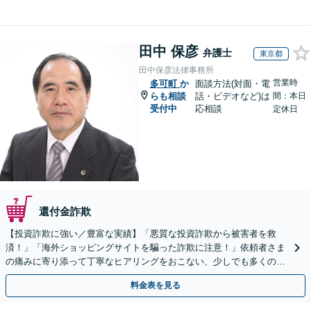
田中 保彦
弁護士
東京都
田中保彦法律事務所
営業時
多可町
か
面談方法(対面・電
らも相談
話・ビデオなど)は
間：本日
受付中
応相談
定休日
還付金詐欺
【投資詐欺に強い／豊富な実績】「悪質な投資詐欺から被害者を救
済！」「海外ショッピングサイトを騙った詐欺に注意！」依頼者さま
の痛みに寄り添って丁寧なヒアリングをおこない、少しでも多くの返
金が得られるよう尽力します！
料金表を見る