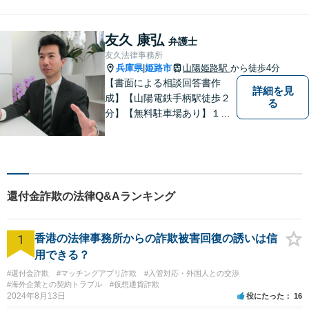
能です。分割払いでも受任後
直ちに受任通知を送付しま
す。 【交通事故】後遺障害の
友久 康弘
弁護士
認定を獲得した事案を多数経
友久法律事務所
験。
兵庫県
姫路市
山陽姫路駅
から徒歩4分
|
【書面による相談回答書作
詳細を見
成】【山陽電鉄手柄駅徒歩２
る
分】【無料駐車場あり】１歩
踏み出すために、１人で抱え
込まずにご相談ください。
還付金詐欺の法律Q&Aランキング
1
香港の法律事務所からの詐欺被害回復の誘いは信
用できる？
#還付金詐欺
#マッチングアプリ詐欺
#入管対応・外国人との交渉
#海外企業との契約トラブル
#仮想通貨詐欺
2024年8月13日
役にたった
16