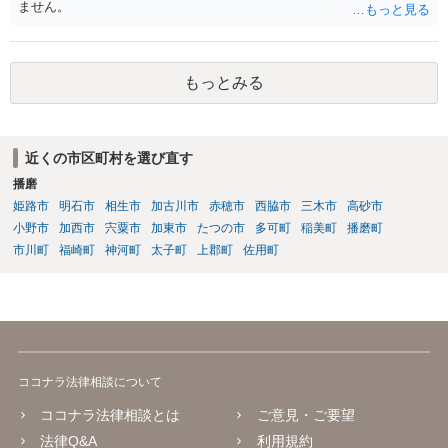
ません。
もっとみる
近くの市区町村を選び直す
播磨
姫路市
明石市
相生市
加古川市
赤穂市
西脇市
三木市
高砂市
小野市
加西市
宍粟市
加東市
たつの市
多可町
稲美町
播磨町
市川町
福崎町
神河町
太子町
上郡町
佐用町
ココナラ法律相談について
ココナラ法律相談とは
ご意見・ご要望
法律Q&A
利用規約