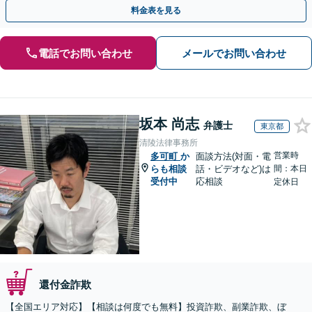
度ご相談ください【休日・夜間相談可】
料金表を見る
電話でお問い合わせ
メールでお問い合わせ
坂本 尚志
弁護士
東京都
清陵法律事務所
営業時
多可町
か
面談方法(対面・電
らも相談
話・ビデオなど)は
間：本日
受付中
応相談
定休日
還付金詐欺
【全国エリア対応】【相談は何度でも無料】投資詐欺、副業詐欺、ぼ