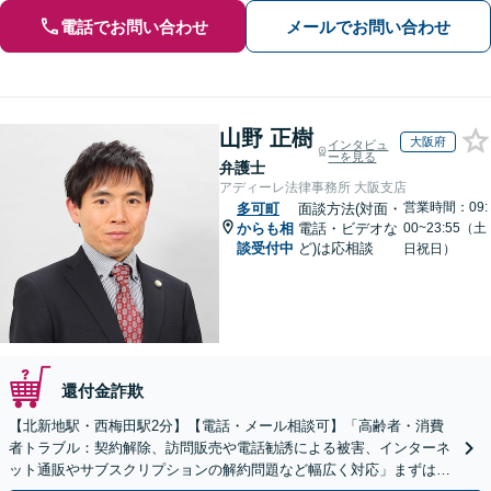
電話でお問い合わせ
メールでお問い合わせ
山野 正樹
大阪府
インタビュ
ーを見る
弁護士
アディーレ法律事務所 大阪支店
営業時間：09:
多可町
面談方法(対面・
からも相
電話・ビデオな
00~23:55（土
談受付中
ど)は応相談
日祝日）
還付金詐欺
【北新地駅・西梅田駅2分】【電話・メール相談可】「高齢者・消費
者トラブル：契約解除、訪問販売や電話勧誘による被害、インターネ
ット通販やサブスクリプションの解約問題など幅広く対応」まずは一