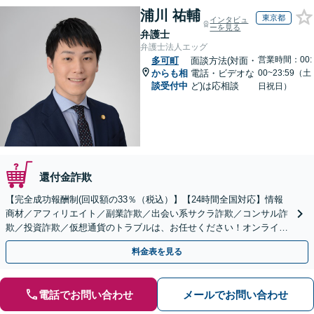
浦川 祐輔
東京都
インタビュ
ーを見る
弁護士
弁護士法人エッグ
営業時間：00:
多可町
面談方法(対面・
からも相
電話・ビデオな
00~23:59（土
談受付中
ど)は応相談
日祝日）
還付金詐欺
【完全成功報酬制(回収額の33％（税込）】【24時間全国対応】情報
商材／アフィリエイト／副業詐欺／出会い系サクラ詐欺／コンサル詐
欺／投資詐欺／仮想通貨のトラブルは、お任せください！オンライン
のみで解決も可能！
料金表を見る
電話でお問い合わせ
メールでお問い合わせ