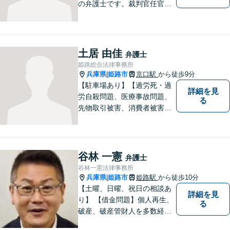
の弁護士です。裁判官任官２
０年で培った経験を生かした
弁護を展開します。ぜひ一度
ご相談ください。
土居 由佳
弁護士
姫路総合法律事務所
兵庫県
姫路市
京口駅
から徒歩9分
|
【駐車場あり】【過労死・過
詳細を見
労自殺問題、医療事故問題、
る
先物取引被害、消費者被害、
サラ金・クレジット被害】被
害に遭われた方の立場で問題
の解決を図ると共に、よりよ
い社会になるためのお力にな
谷林 一憲
弁護士
ることができればと考えてい
谷林一憲法律事務所
ます。 お気軽にご相談くださ
兵庫県
姫路市
姫路駅
から徒歩10分
|
い。
【土曜、日曜、祝日の相談あ
詳細を見
り】 【借金問題】個人再生、
る
破産、破産管財人を多数経
験。 最長２年の分割払いも可