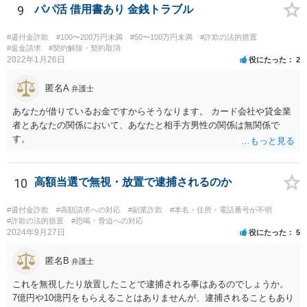
9
パパ活 借用書あり 金銭トラブル
#還付金詐欺
#100〜200万円未満
#50〜100万円未満
#詐欺の法的措置
#返金請求
#契約解除・契約取消
2022年1月26日
役にたった
2
匿名A
弁護士
あなたが借りているお金ですからそうなります。 カード会社や貸金業
者とあなたの関係において、あなたと相手方男性の関係は無関係で
す。
10
高額当選で無視・放置で逮捕されるのか
#還付金詐欺
#高額請求への対応
#副業詐欺
#本名・住所・電話番号が不明
#詐欺の法的措置
#恐喝・脅迫への対応
2024年9月27日
役にたった
5
匿名B
弁護士
これを無視したり放置したことで逮捕される事はあるのでしょうか。
7億円や10億円をもらえることはありませんが、逮捕されることもあり