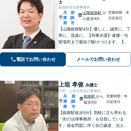
士
姫路駅前法律事務所
兵
姫
山陽姫路駅
か
営業時間：本
庫
路
|
日定休日
ら徒歩4分
県
市
【山陽姫路駅4分】優しく、誠実に。丁
寧に、迅速に。【刑事弁護】逮捕・勾
留場所まで最短で駆けつけます。【債
務整理】どんな事情があってもあなた
の生活再建をサポートします。【交通
電話でお問い合わせ
メールでお問い合わせ
事故】「こんな相談でも大丈夫だろう
か」と躊躇されている方もご相談くだ
さい。
上垣 孝俊
弁護士
天野・上垣法律会計事務所
兵
姫
姫路駅
から
営業時間：本
庫
路
|
日定休日
徒歩5分
県
市
【姫路駅徒歩5分】気軽に立ち寄れる
「街の法律事務所」を目指していま
す。借金問題に伴う自己破産、法人破