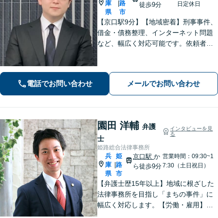
庫
路
|
日定休日
徒歩9分
県
市
【京口駅9分】【地域密着】刑事事件、
借金・債務整理、インターネット問題
など、幅広く対応可能です。依頼者さ
まが抱える苦悩や苦しみにできる限り
寄り添い、丁寧かつ親身に対応いたし
ます。また、問題となっている背景事
電話でお問い合わせ
メールでお問い合わせ
情にも気を配り、根本的な解決を目指
します。
園田 洋輔
弁護
インタビューを見
る
士
姫路総合法律事務所
兵
姫
京口駅
か
営業時間：09:30~1
庫
路
|
7:30（土日祝日）
ら徒歩9分
県
市
【弁護士歴15年以上】地域に根ざした
法律事務所を目指し「まちの事件」に
幅広く対応します。【労働・雇用】残
業代の未払い、不当解雇に悩んでいま