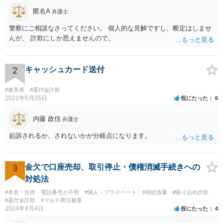
匿名A
弁護士
警察にご相談なさってください。 個人的な見解ですし、断定はしませ
んが、 詐欺にしか思えませんので。
2
キャッシュカード送付
#被害者
#還付金詐欺
2021年5月25日
役にたった
6
内藤 政信
弁護士
起訴されるか、されないかが分岐点になります。
3
金欠で口座売却、取引停止・債権消滅手続きへの
対処法
#本名・住所・電話番号が不明
#個人・プライベート
#相続放棄
#振り込め詐欺
#還付金詐欺
#マルチ商法被害
2024年4月4日
役にたった
4