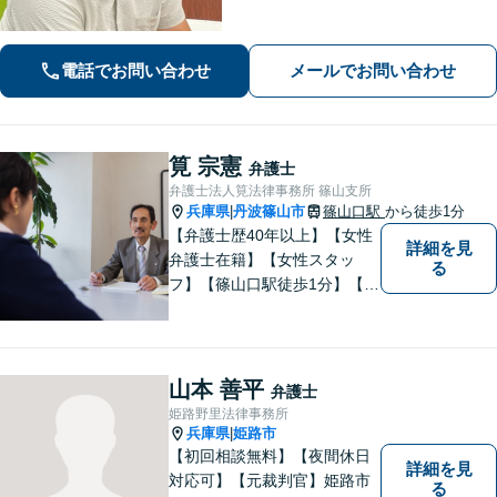
産/離婚調停や親権、不貞の慰謝料請求
などの実績多数！困っている人の声に
しっかり耳を傾けサポートいたしま
電話でお問い合わせ
メールでお問い合わせ
す。【初回相談無料】【個室対応】
筧 宗憲
弁護士
弁護士法人筧法律事務所 篠山支所
兵庫県
丹波篠山市
篠山口駅
から徒歩1分
|
【弁護士歴40年以上】【女性
詳細を見
弁護士在籍】【女性スタッ
る
フ】【篠山口駅徒歩1分】【夜
間／休日対応可】【個室】
【離婚専門サイト有】一人で
悩まず、まずはお気軽にご相
談ください。様々な悩みや不
山本 善平
弁護士
安に寄り添い、お抱えの問題
姫路野里法律事務所
の迅速かつ適切な解決を目指
兵庫県
姫路市
|
します。
【初回相談無料】【夜間休日
詳細を見
対応可】【元裁判官】姫路市
る