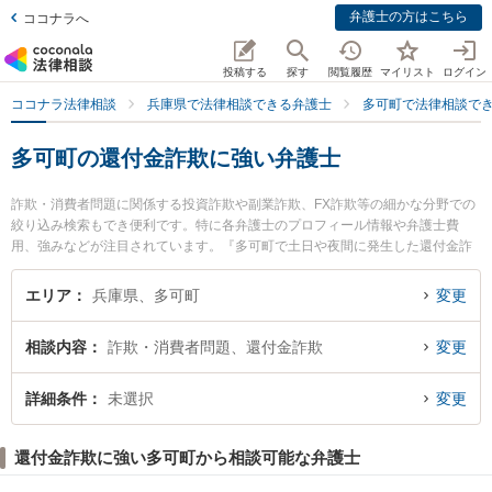
弁護士の方はこちら
ココナラへ
投稿する
探す
閲覧履歴
マイリスト
ログイン
ココナラ法律相談
兵庫県で法律相談できる弁護士
多可町で法律相談で
多可町の還付金詐欺に強い弁護士
詐欺・消費者問題に関係する投資詐欺や副業詐欺、FX詐欺等の細かな分野での
絞り込み検索もでき便利です。特に各弁護士のプロフィール情報や弁護士費
用、強みなどが注目されています。『多可町で土日や夜間に発生した還付金詐
欺のトラブルを今すぐに弁護士に相談したい』『還付金詐欺のトラブル解決の
実績豊富な近くの弁護士を検索したい』『初回相談無料で還付金詐欺を法律相
エリア
兵庫県、多可町
変更
談できる多可町内の弁護士に相談予約したい』などでお困りの相談者さんにお
すすめです。
相談内容
詐欺・消費者問題、還付金詐欺
変更
詳細条件
未選択
変更
還付金詐欺に強い多可町から相談可能な弁護士