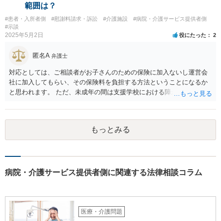
範囲は？
#患者・入所者側
#慰謝料請求・訴訟
#介護施設
#病院・介護サービス提供者側
#示談
2025年5月2日
役にたった
2
匿名A
弁護士
対応としては、ご相談者がお子さんのための保険に加入ないし運営会
社に加入してもらい、その保険料を負担する方法ということになるか
と思われます。 ただ、未成年の間は支援学校における障がい児向けの
損害賠償保険があるのですが、成人になってからはそれがあるかどう
かは少し調べてみてはいかがでしょうか。 グループホームは基本的に
要支援者自身が自立して生活する（その責任も負担する）ことを前提
もっとみる
とした支援システムなので、今回のように障がい者による損害や費用
が発生するたびに運営会社が負担するということはシステム的にも経
営的にも不可能に近いと思います。 なかなか重度になってくると受入
れてくれるグループホームも少ないのでおっしゃるように揉めない方
がよく、むしろ職員を増やして対応するとのことで悪くない対応のグ
病院・介護サービス提供者側に関連する法律相談コラム
ループホームの方だとも思います。 なので、方法としては冒頭のよう
に保険しかないかなと思いますが、成人の障がい者向けの損害保険が
あるかどうかですね。 あと、家での生活では出なかった他害行動（暴
力）がでたというお話ですが、それは、現在のグループホームの生活
医療・介護問題
に対するお子さんのストレスが出ている可能性も高いところです。 な