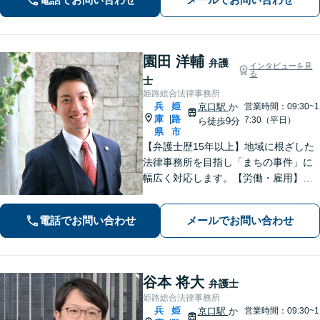
す。【初回相談無料】【個室対応】
園田 洋輔
弁護
インタビューを見
る
士
姫路総合法律事務所
兵
姫
京口駅
か
営業時間：09:30~1
庫
路
|
7:30（平日）
ら徒歩9分
県
市
【弁護士歴15年以上】地域に根ざした
法律事務所を目指し「まちの事件」に
幅広く対応します。【労働・雇用】残
業代の未払い、不当解雇に悩んでいま
せんか？正しい知識で正当な権利を主
電話でお問い合わせ
メールでお問い合わせ
張します。【相続・遺言】遺言書作成
のサポートはお任せください。
谷本 将大
弁護士
姫路総合法律事務所
兵
姫
京口駅
か
営業時間：09:30~1