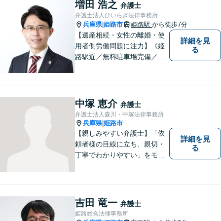
増田 浩之
弁護士
弁護士法人ひいらぎ法律事務所
兵庫県
姫路市
姫路駅
から徒歩7分
|
【遺産相続・女性の離婚・使
詳細を見
用者側労働問題に注力】《姫
る
路駅近／無料駐車場完備／最
短即日相談》兵庫・姫路で累
計4000件超の相談実績／調停
委員在籍／無料相談を実施中
中塚 恵介
弁護士
弁護士法人森川・中塚法律事務所
兵庫県
姫路市
|
【親しみやすい弁護士】「依
詳細を見
頼者様の目線に立ち、親切・
る
丁寧でわかりやすい」をモッ
トーにご相談しやすい雰囲気
作りを心がけております。借
金問題や離婚問題など自分で
はどうにもならないと思える
吉田 竜一
弁護士
事でも、弁護士に相談するこ
姫路総合法律事務所
とでスムーズな解決に繋がる