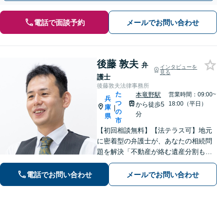
電話で面談予約
メールでお問い合わせ
後藤 敦夫
弁
インタビューを
見る
護士
後藤敦夫法律事務所
た
本竜野駅
営業時間：09:00~
兵
つ
18:00（平日）
から徒歩5
庫
|
の
分
県
市
【初回相談無料】【法テラス可】地元
に密着型の弁護士が、あなたの相続問
題を解決「不動産が絡む遺産分割も的
確に対応」借金問題に精通した弁護士
が、オーダーメイドの解決策をご提案
電話でお問い合わせ
メールでお問い合わせ
「他の事務所で対応できなかった自己
破産もご相談ください」【本竜野駅5
分】