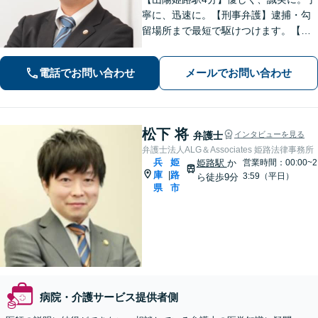
寧に、迅速に。【刑事弁護】逮捕・勾
留場所まで最短で駆けつけます。【債
務整理】どんな事情があってもあなた
の生活再建をサポートします。【交通
電話でお問い合わせ
メールでお問い合わせ
事故】「こんな相談でも大丈夫だろう
か」と躊躇されている方もご相談くだ
さい。
松下 将
弁護士
インタビューを見る
弁護士法人ALG＆Associates 姫路法律事務所
兵
姫
姫路駅
か
営業時間：00:00~2
庫
路
|
3:59（平日）
ら徒歩9分
県
市
病院・介護サービス提供者側