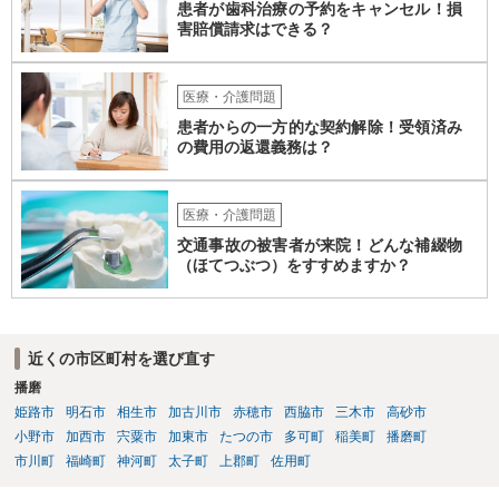
患者が歯科治療の予約をキャンセル！損
ので、まだそのグループホームに入って日が浅いなどの場合には、も
害賠償請求はできる？
う少し様子を見るしかありませんが、時間が経っているのに２度目の
他害行動があったということであれば、問題は思ったより深刻かもし
れません。 いずれにせよ、一度職員の方と暴力が生じた際の事実経緯
医療・介護問題
を確認し、またその直近に何か変化がなかったかなどのお子さんの障
患者からの一方的な契約解除！受領済み
がい特性に照らした原因分析をしてみると再発防止策が浮かぶかもし
の費用の返還義務は？
れません。
医療・介護問題
交通事故の被害者が来院！どんな補綴物
（ほてつぶつ）をすすめますか？
近くの市区町村を選び直す
播磨
姫路市
明石市
相生市
加古川市
赤穂市
西脇市
三木市
高砂市
小野市
加西市
宍粟市
加東市
たつの市
多可町
稲美町
播磨町
市川町
福崎町
神河町
太子町
上郡町
佐用町