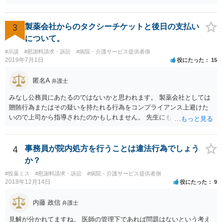
をかけてくる場合があります。 上記のような揺さぶりをかけられるこ
とで、損害の証明なくとも解決金という形で支払に応じてしまうケー
スがあるのでご注意ください。
3
製薬会社からのタクシーチケットと後日の支払い
について。
#示談
#慰謝料請求・訴訟
#病院・介護サービス提供者側
2019年7月1日
役にたった
15
匿名A
弁護士
みなし公務員にあたるのではないかと思われます。 製薬会社としては
贈賄行為またはその疑いを持たれる行為をコンプライアンス上避けた
いので上司から指導されたのかもしれません。 先生にも万一迷惑をか
けることになってはいけないと。
4
事務員が院内処方を行うことは違法行為でしょう
か？
#投薬ミス
#慰謝料請求・訴訟
#病院・介護サービス提供者側
2018年12月14日
役にたった
9
内藤 政信
弁護士
見解が分かれてますね。 医師の管理下であれば問題はないという考え