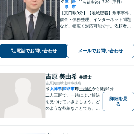
庫
路
|
7:30（平日）
ら徒歩9分
県
市
【京口駅9分】【地域密着】刑事事件、
借金・債務整理、インターネット問題
など、幅広く対応可能です。依頼者さ
まが抱える苦悩や苦しみにできる限り
寄り添い、丁寧かつ親身に対応いたし
ます。また、問題となっている背景事
電話でお問い合わせ
メールでお問い合わせ
情にも気を配り、根本的な解決を目指
します。
吉原 美由希
弁護士
吉原美由希法律事務所
兵庫県
姫路市
手柄駅
から徒歩1分
|
二人三脚で、一緒によい解決
詳細を見
を見つけていきましょう。ど
る
のような些細なことでも、ま
ずはご相談ください。