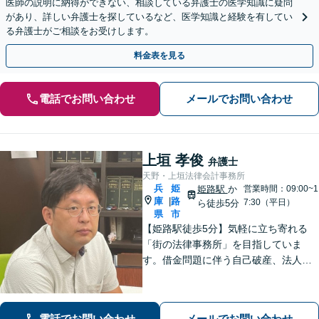
医師の説明に納得ができない、相談している弁護士の医学知識に疑問
があり、詳しい弁護士を探しているなど、医学知識と経験を有してい
る弁護士がご相談をお受けします。
料金表を見る
電話でお問い合わせ
メールでお問い合わせ
上垣 孝俊
弁護士
天野・上垣法律会計事務所
兵
姫
姫路駅
か
営業時間：09:00~1
庫
路
|
7:30（平日）
ら徒歩5分
県
市
【姫路駅徒歩5分】気軽に立ち寄れる
「街の法律事務所」を目指していま
す。借金問題に伴う自己破産、法人破
産/離婚調停や親権、不貞の慰謝料請求
などの実績多数！困っている人の声に
しっかり耳を傾けサポートいたしま
電話でお問い合わせ
メールでお問い合わせ