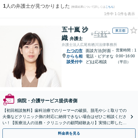
1
人の弁護士が見つかりました
(検索結果について詳しくは
こちら
)
1件中 1-1件を表示
五十嵐 沙
東京都
インタビュ
ーを見る
織
弁護士
弁護士法人広尾有栖川法律事務所
営業時間：1
たつの市
面談方法(対面・
からも相
電話・ビデオな
0:00~16:00
談受付中
ど)は応相談
（平日）
病院・介護サービス提供者側
【初回相談無料】歯科治療でのリーマーの破損、脱毛やシミ取りでの
火傷などクリニック側の対応に納得できない場合はぜひご相談くださ
い！【医療法人の法務・クリニックの顧問経験あり】実情に即したア
ドバイスで、納得のできるトラブルの解決を目指します。
料金表を見る