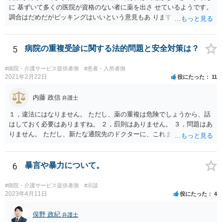
に 基ずいて多くの医院が資格のない者に薬を出さ せているようです。
調合はだめだがピッキングはいいという意見もあ りますね。 また患者
の負担軽減のために、薬剤師なく院内 処方を積極的に進めてる医者も
いますね。 院外とではかなり金額が低くなるようです。 したがって、
違法とは断じきれないですね。 あなたが罪になることは、まったくあ
5
病院の重複受診に関する法的問題と安全対策は？
りません。 やめるなら、２週間ルールにのっとってやめたほう がいい
でしょう。
#病院・介護サービス提供者側
#患者・入所者側
2021年2月22日
役にたった
11
内藤 政信
弁護士
１，違法にはなりません。 ただし、薬の重複は危険でしょうから、話
はしておく必要はありますね。 ２，罰則はありません。 ３，問題はあ
りません。 ただし、新たな通院先のドクターに、これまでの経緯を話
しておくこと になります。
6
暴言や暴力について。
#病院・介護サービス提供者側
#示談
2023年4月11日
役にたった
4
俣野 政紀
弁護士