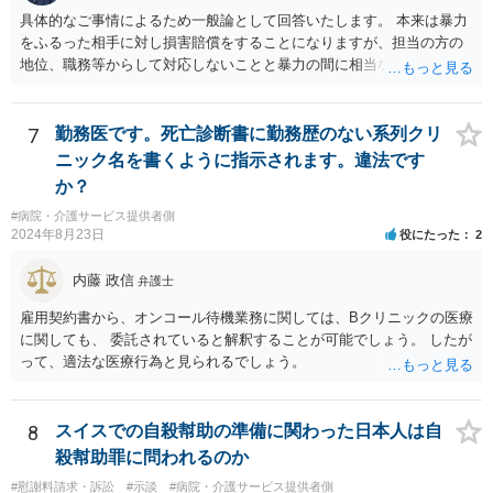
具体的なご事情によるため一般論として回答いたします。 本来は暴力
をふるった相手に対し損害賠償をすることになりますが、担当の方の
地位、職務等からして対応しないことと暴力の間に相当な関連性（因
果関係）があれば担当の方に対し損害賠償を請求できます。
7
勤務医です。死亡診断書に勤務歴のない系列クリ
ニック名を書くように指示されます。違法です
か？
#病院・介護サービス提供者側
2024年8月23日
役にたった
2
内藤 政信
弁護士
雇用契約書から、オンコール待機業務に関しては、Bクリニックの医療
に関しても、 委託されていると解釈することが可能でしょう。 したが
って、適法な医療行為と見られるでしょう。
8
スイスでの自殺幇助の準備に関わった日本人は自
殺幇助罪に問われるのか
#慰謝料請求・訴訟
#示談
#病院・介護サービス提供者側