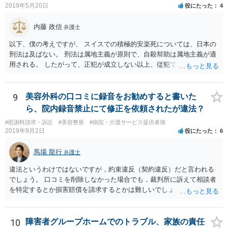
2019年5月20日
役にたった
4
内藤 政信
弁護士
以下、僕の考えですが、 スイスでの積極的安楽死については、日本の
刑法は及ばない。 刑法は属地主義が原則で、自殺幇助は属地主義が適
用される。 したがって、正犯が成立しない以上、従犯である幇助は成
立しな い。 スイスの法律はしりませんが、 おそらく幇助者が問われ
ることはないでしょう。 ほかに日本で成立するような犯罪はないでし
ょう。 遺灰についてはわかりません。おそらく薬物の検査はあるかも
9
美容外科の口コミに録音をお勧めすると書いた
し れませんが、禁製品にはあたらないでしょう。
ら、院内録音禁止にて修正を依頼されたが違法？
#慰謝料請求・訴訟
#美容整形
#病院・介護サービス提供者側
2019年9月2日
役にたった
6
馬場 龍行
弁護士
違法というわけではないですが，約束違反（契約違反）だと言われる
でしょう。 口コミを削除しなかった場合でも，裁判所に訴えて相談者
を特定するとか損害賠償を請求するとかは難しいでしょう。
10
障害者グループホームでのトラブル、家族の責任