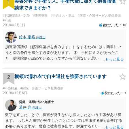
1
美容外科で手術ミス。手術代金に加えて損害賠償
請求できますか？
#慰謝料請求・訴訟
#美容整形
#手術ミス・事故
#病院・介護サービス提供者側
#示談
2018年2月1日
役にたった
16
鈴木 崇裕
弁護士
損害賠償請求（慰謝料請求を含みます。）をするためには，簡単にい
うと次の条件を満たす必要があります。 ① 手術にミスがあったこ
と ※病院側が認めているようですから問題ないと思います。 ② 手
術のミスの「せいで」仕事を休まなければならなくなったこと ③ 手
術のミスの「せいで」マスクが外せなくなったこと ④ 仕事を休まな
ければならなくなった「せいで」休業損害が発生したこと ⑤ マスク
2
横領の濡れ衣で自主退社を強要されています
を外せなくなった「せいで」経済的に評価できる精神的な損害が発生
したこと 「せいで」と強調した点が，内藤先生のご指摘なさる「相当
#不当解雇
#病院・介護サービス提供者側
因果関係」です。 手術のミスと関係のないことまでは責任追及ができ
2019年12月6日
役にたった
7
ないということです。 手術のミスの結果，手術前と比べて見た目が著
労働・雇用に強い弁護士
しく悪くなってしまったとか， 手術のミスの結果，入院期間が延びて
若井 亮
弁護士
しまったとかいう事情があれば， 追加請求が可能な余地があります。
数字を直したことで、損害が発生ないし拡大したという主張があり得
ただし，手術代の返金に応じた際に「これ以上金銭の請求はしませ
ます。 もちろん損害が発生したことについては主張する側が証明する
ん」という趣旨の合意をしてしまっていると， 上記の請求は，基本的
必要がありますが、警察に被害届を出す、解雇するといった揺さぶり
には困難となります。