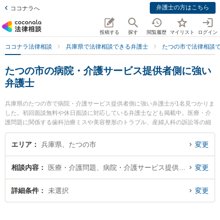
弁護士の方はこちら
ココナラへ
投稿する
探す
閲覧履歴
マイリスト
ログイン
ココナラ法律相談
兵庫県で法律相談できる弁護士
たつの市で法律相談
たつの市の病院・介護サービス提供者側に強い
弁護士
兵庫県のたつの市で病院・介護サービス提供者側に強い弁護士が1名見つかりま
した。初回面談無料や休日面談に対応している弁護士なども掲載中。医療・介
護問題に関係する歯科治療ミスや美容整形のトラブル、産婦人科の訴訟等の細
かな分野での絞り込み検索もでき便利です。特に後藤敦夫法律事務所の後藤 敦
夫弁護士のプロフィール情報や弁護士費用、強みなどが注目されています。
エリア
兵庫県、たつの市
変更
『たつの市で土日や夜間に発生した病院・介護サービス提供者側のトラブルを
今すぐに弁護士に相談したい』『病院・介護サービス提供者側のトラブル解決
相談内容
医療・介護問題、病院・介護サービス提供者側
変更
の実績豊富な近くの弁護士を検索したい』『初回相談無料で病院・介護サービ
ス提供者側を法律相談できるたつの市内の弁護士に相談予約したい』などでお
困りの相談者さんにおすすめです。
詳細条件
未選択
変更