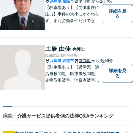
兵庫県
姫路市
京口駅
から徒歩9分
|
ことがあります。
【駐車場あり】【労働事件に
詳細を見
注力】事件の大小にかかわら
る
ず、また労働事件だけでなく
全ての事件について、引き受
けた事件は依頼者の目線で依
頼者とともに頑張っていきた
いと考えています。 お気軽に
土居 由佳
弁護士
ご相談ください。
姫路総合法律事務所
兵庫県
姫路市
京口駅
から徒歩9分
|
【駐車場あり】【過労死・過
詳細を見
労自殺問題、医療事故問題、
る
先物取引被害、消費者被害、
サラ金・クレジット被害】被
害に遭われた方の立場で問題
の解決を図ると共に、よりよ
い社会になるためのお力にな
ることができればと考えてい
病院・介護サービス提供者側の法律Q&Aランキング
ます。 お気軽にご相談くださ
い。