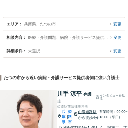
エリア
兵庫県、たつの市
変更
相談内容
医療・介護問題、病院・介護サービス提供者側
変更
詳細条件
未選択
変更
たつの市から近い病院・介護サービス提供者側に強い弁護士
川手 涼平
弁護
インタビューを見
る
士
姫路駅前法律事務所
兵
姫
山陽姫路駅
営業時間：09:00~
庫
路
|
18:00（平日）
から徒歩4分
県
市
【山陽姫路駅4分】優しく、誠実に。丁