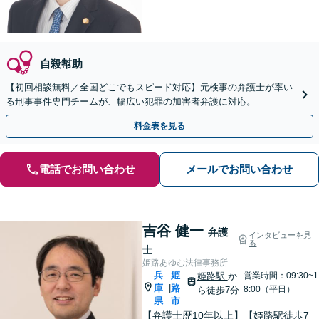
自殺幇助
【初回相談無料／全国どこでもスピード対応】元検事の弁護士が率い
る刑事事件専門チームが、幅広い犯罪の加害者弁護に対応。
料金表を見る
電話でお問い合わせ
メールでお問い合わせ
吉谷 健一
弁護
インタビューを見
る
士
姫路あゆむ法律事務所
兵
姫
姫路駅
か
営業時間：09:30~1
庫
路
|
8:00（平日）
ら徒歩7分
県
市
【弁護士歴10年以上】【姫路駅徒歩7