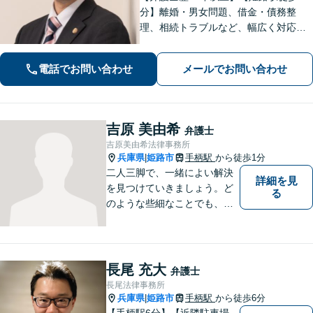
分】離婚・男女問題、借金・債務整
理、相続トラブルなど、幅広く対応可
能です。丁寧なヒアリングと分かりや
すい説明を心がけています。依頼者さ
電話でお問い合わせ
メールでお問い合わせ
まの置かれている状況と希望に沿った
最善の解決を目指します。
吉原 美由希
弁護士
吉原美由希法律事務所
兵庫県
姫路市
手柄駅
から徒歩1分
|
二人三脚で、一緒によい解決
詳細を見
を見つけていきましょう。ど
る
のような些細なことでも、ま
ずはご相談ください。
長尾 充大
弁護士
長尾法律事務所
兵庫県
姫路市
手柄駅
から徒歩6分
|
【手柄駅6分】【近隣駐車場