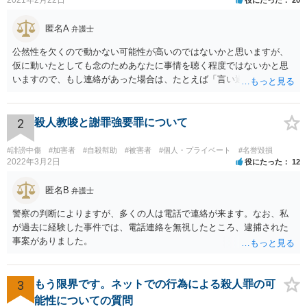
匿名A
弁護士
公然性を欠くので動かない可能性が高いのではないかと思いますが、
仮に動いたとしても念のためあなたに事情を聴く程度ではないかと思
いますので、もし連絡があった場合は、たとえば「言い過ぎた部分が
あり反省しており、相手にも謝ったが、非公開のダイレクトメッセー
ジでのやりとりなので、公然性がないことが明らかなので、名誉毀損
や侮辱には当たらないと考えているが、相手は何らかの理由で公然性
2
殺人教唆と謝罪強要罪について
があると言っているのか」と反省の意を示しつつ、なぜ警察が連絡し
てきたのか尋ねることが考えられます。
#誹謗中傷
#加害者
#自殺幇助
#被害者
#個人・プライベート
#名誉毀損
2022年3月2日
役にたった
12
匿名B
弁護士
警察の判断によりますが、多くの人は電話で連絡が来ます。なお、私
が過去に経験した事件では、電話連絡を無視したところ、逮捕された
事案がありました。
3
もう限界です。ネットでの行為による殺人罪の可
能性についての質問