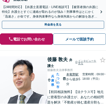
【24時間対応】【弁護士直通電話・LINE相談可】【被害者側の弁護に
特化】弁護士とすぐに連絡が取れるのが強み！刑事事件はとにかく
「迅速さ」が命です。身体拘束事件なら身体拘束からの解放を急ぎま
す。示談交渉はお任せください。
料金表を見る
電話でお問い合わせ
メールで面談予約
後藤 敦夫
弁
インタビューを
見る
護士
後藤敦夫法律事務所
た
本竜野駅
営業時間：09:00~
兵
つ
18:00（平日）
から徒歩5
庫
|
の
分
県
市
【初回相談無料】【法テラス可】地元
に密着型の弁護士が、あなたの相続問
題を解決「不動産が絡む遺産分割も的