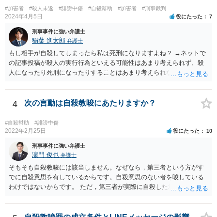
#加害者
#殺人未遂
#誹謗中傷
#自殺幇助
#加害者
#刑事裁判
2024年4月5日
役にたった
7
刑事事件に強い弁護士
稲葉 進太郎
弁護士
もし相手が自殺してしまったら私は死刑になりますよね？ →ネットで
の記事投稿が殺人の実行行為といえる可能性はあまり考えられず、殺
人になったり死刑になったりすることはあまり考えられないように思
います。
4
次の言動は自殺教唆にあたりますか？
#自殺幇助
#誹謗中傷
2022年2月25日
役にたった
10
刑事事件に強い弁護士
濵門 俊也
弁護士
そもそも自殺教唆には該当しません。なぜなら，第三者という方がす
でに自殺意思を有しているからです。自殺意思のない者を唆している
わけではないからです。 ただ，第三者が実際に自殺した場合，あなた
の言動が自殺幇助に該当し得る可能性はあります。