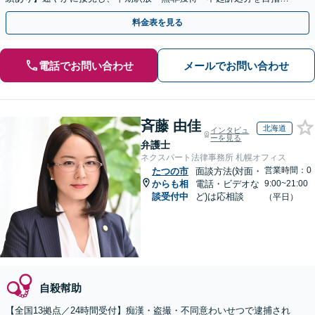
ます。示談交渉もお任せください【電話／メール相談可】
料金表を見る
電話でお問い合わせ
メールでお問い合わせ
斉藤 由佳
北海道
インタビュ
ーを見る
弁護士
ネクスパート法律事務所 札幌オフィス
営業時間：0
たつの市
面談方法(対面・
からも相
電話・ビデオな
9:00~21:00
談受付中
ど)は応相談
（平日）
自殺幇助
【全国13拠点／24時間受付】痴漢・盗撮・不同意わいせつで逮捕され