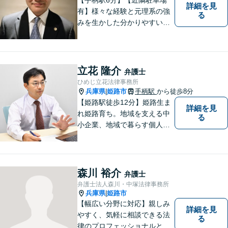
詳細を見
有】様々な経験と元理系の強
る
みを生かした分かりやすい・
丁寧な説明を心がけておりま
す。 言葉だけの説明ではな
く、図や絵を書き、分かりや
すい例を挙げて説明を行いま
立花 隆介
弁護士
す。ぜひご相談ください。
ひめじ立花法律事務所
兵庫県
姫路市
手柄駅
から徒歩8分
|
【姫路駅徒歩12分】姫路生ま
詳細を見
れ姫路育ち。地域を支える中
る
小企業、地域で暮らす個人に
とって、頼れるパートナーを
目指します。一般民事から企
業法務、刑事事件の被害者救
済など幅広い問題に積極的に
森川 裕介
弁護士
取り組みます。お気軽にご相
弁護士法人森川・中塚法律事務所
談ください。
兵庫県
姫路市
|
【幅広い分野に対応】親しみ
詳細を見
やすく、気軽に相談できる法
る
律のプロフェッショナルとし