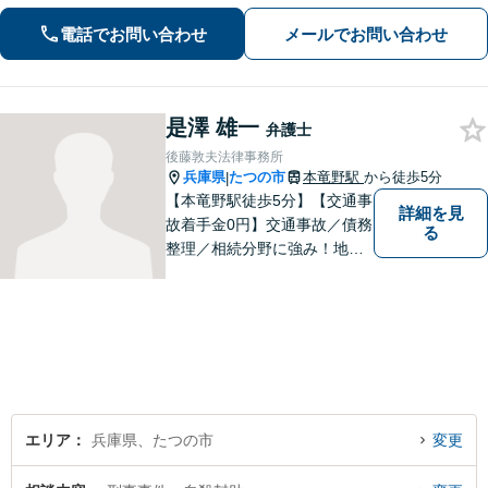
確に対応」借金問題に精通した弁護士
が、オーダーメイドの解決策をご提案
電話でお問い合わせ
メールでお問い合わせ
「他の事務所で対応できなかった自己
破産もご相談ください」【本竜野駅5
分】
是澤 雄一
弁護士
後藤敦夫法律事務所
兵庫県
たつの市
本竜野駅
から徒歩5分
|
【本竜野駅徒歩5分】【交通事
詳細を見
故着手金0円】交通事故／債務
る
整理／相続分野に強み！地域
密着の弁護士2名が、皆様の問
題を解決すべく尽力します。
見通しをわかりやすく説明
し、不安にならない弁護を心
がけております。【初回無料
相談】
エリア
兵庫県、たつの市
変更