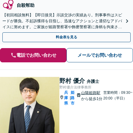
自殺幇助
【初回相談無料】【即日接見】示談交渉の実績あり。刑事事件はスピ
ードが勝負。不起訴獲得を目指し、迅速なアクションと適切なアドバ
イスに努めます。ご家族が姫路警察署や飾磨警察署に身柄を拘束され
たら、すぐにご相談を【夜間／休日相談可】
料金表を見る
電話でお問い合わせ
メールでお問い合わせ
野村 優介
弁護士
野村優介法律事務所
兵
姫
山陽姫路駅
営業時間：09:30~
庫
路
|
20:00（平日）
から徒歩1分
県
市