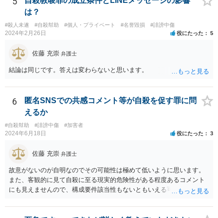
5
自殺教唆罪の成立条件とLINEメッセージの影響
は？
#殺人未遂
#自殺幇助
#個人・プライベート
#名誉毀損
#誹謗中傷
2024年2月26日
役にたった
5
佐藤 充崇
弁護士
結論は同じです。答えは変わらないと思います。
6
匿名SNSでの共感コメント等が自殺を促す罪に問
えるか
#自殺幇助
#誹謗中傷
#加害者
2024年6月18日
役にたった
3
佐藤 充崇
弁護士
故意がないのが自明なのでその可能性は極めて低いように思います。
また、客観的に見て自殺に至る現実的危険性がある程度あるコメント
にも見えませんので、構成要件該当性もないともいえる可能性は高い
と思います。