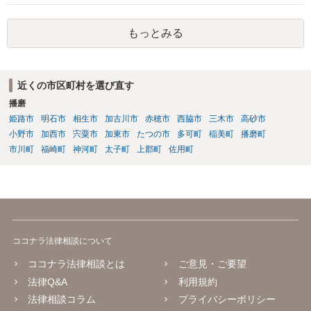
もっとみる
近くの市区町村を選び直す
播磨
姫路市
明石市
相生市
加古川市
赤穂市
西脇市
三木市
高砂市
小野市
加西市
宍粟市
加東市
たつの市
多可町
稲美町
播磨町
市川町
福崎町
神河町
太子町
上郡町
佐用町
ココナラ法律相談について
ココナラ法律相談とは
ご意見・ご要望
法律Q&A
利用規約
法律相談コラム
プライバシーポリシー