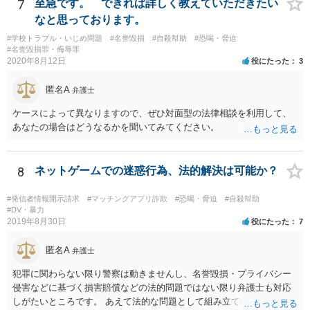
7
至急です。 できれば詳しく教えていただきたい
なと思っております。
#学校トラブル・いじめ問題
#名誉毀損
#自殺幇助
#恐喝・脅迫
#名誉毀損罪・侮辱罪
2020年8月12日
役にたった
3
匿名A
弁護士
ケースによって異なりますので、ぜひ対面型の法律相談を利用して、
あなたの場合はどうなるかを聞いてみてください。
8
ネットゲームでの迷惑行為、法的解決は可能か？
#発信者情報開示請求
#マッチングアプリ詐欺
#恐喝・脅迫
#自殺幇助
#DV・暴力
2019年8月30日
役にたった
7
匿名A
弁護士
犯罪に関わらない限り警察は動きませんし、名誉毀損・プライバシー
侵害などに基づく損害賠償などの法的問題ではない限り弁護士も対応
しがたいところです。 あえて法的な問題として組み立てれば、迷惑な