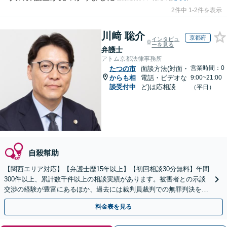
2件中 1-2件を表示
川﨑 聡介
京都府
インタビュ
ーを見る
弁護士
アトム京都法律事務所
営業時間：0
たつの市
面談方法(対面・
からも相
電話・ビデオな
9:00~21:00
談受付中
ど)は応相談
（平日）
自殺幇助
【関西エリア対応】【弁護士歴15年以上】【初回相談30分無料】年間
300件以上、累計数千件以上の相談実績があります。被害者との示談
交渉の経験が豊富にあるほか、過去には裁判員裁判での無罪判決を獲
得した実績もあります。ぜひお任せください。
料金表を見る