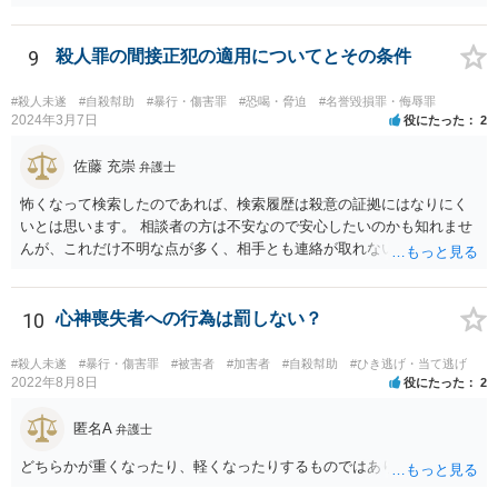
画像を送られたことによる精神的苦痛に対して慰謝料を求めることも
考えられますが、発信者情報開示などで加害者の住所氏名を特定する
には最低でも３０万円以上の弁護士費用は必要になってくるかと思い
9
殺人罪の間接正犯の適用についてとその条件
ます。ゲームではなく弁護士に課金しても、さほど面白くないのでは
ないですか。 逆に費用の点からして、加害者が訴訟を考えているとか
#殺人未遂
#自殺幇助
#暴行・傷害罪
#恐喝・脅迫
#名誉毀損罪・侮辱罪
の話も、かなりの高確率でマユツバかなと思います。ゲーム内の結婚
2024年3月7日
役にたった
2
詐欺？とか、そんな依頼を引き受ける弁護士はいるだろうかと。 ただ
し、うっかり「ﾀﾋね」とか書き込むと、自殺教唆罪が成立する可能性
佐藤 充崇
弁護士
がありますので気をつけてください。無視と運営への通報が現実的な
怖くなって検索したのであれば、検索履歴は殺意の証拠にはなりにく
対応でしょう。
いとは思います。 相談者の方は不安なので安心したいのかも知れませ
んが、これだけ不明な点が多く、相手とも連絡が取れないとなると、
多分相談者の方が安心する結論は出せないでしょう。気持ちはお察し
しますが・・・ それでもどうしても気になるようなら、弁護士に予約
取って相談すべきです。 正直、今後こういうことをしないよう気を付
10
心神喪失者への行為は罰しない？
けて、あとは警察が来たり民事訴訟の訴状等が家に届いたらその時考
えるしかないように思います。
#殺人未遂
#暴行・傷害罪
#被害者
#加害者
#自殺幇助
#ひき逃げ・当て逃げ
2022年8月8日
役にたった
2
匿名A
弁護士
どちらかが重くなったり、軽くなったりするものではありません。