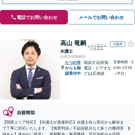
電話でお問い合わせ
メールでお問い合わせ
高山 竜嗣
大阪府
インタビュ
ーを見る
弁護士
白桜法律事務所
営業時間：0
たつの市
面談方法(対面・
からも相
電話・ビデオな
0:00~23:59
談受付中
ど)は応相談
（平日）
自殺幇助
【関西エリア対応】【弁護士が直接対応】弁護士自ら受任から解決ま
で丁寧に対応いたします。【無罪判決／不起訴処分など多くの獲得実
績あり】速やかに接見し、早期釈放・無罪獲得・不起訴処分を目指し