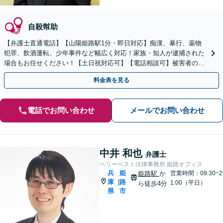
自殺幇助
【弁護士直通電話】【山陽姫路駅1分・即日対応】痴漢、暴行、薬物
犯罪、飲酒運転、少年事件など幅広く対応！家族・知人が逮捕された
場合もお任せください！【土日祝対応可】【電話相談可】被害者の方
からのご相談にもスムーズに対応致します。
料金表を見る
電話でお問い合わせ
メールでお問い合わせ
中井 和也
弁護士
ベリーベスト法律事務所 姫路オフィス
兵
姫
姫路駅
か
営業時間：09:30~2
庫
路
|
1:00（平日）
ら徒歩4分
県
市