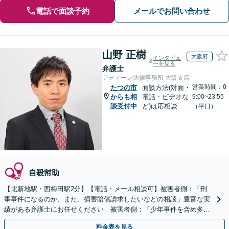
電話で面談予約
メールでお問い合わせ
山野 正樹
大阪府
インタビュ
ーを見る
弁護士
アディーレ法律事務所 大阪支店
営業時間：0
たつの市
面談方法(対面・
からも相
電話・ビデオな
9:00~23:55
談受付中
ど)は応相談
（平日）
自殺幇助
【北新地駅・西梅田駅2分】【電話・メール相談可】被害者側：「刑
事事件になるのか、また、損害賠償請求したいなどの相談」豊富な実
績がある弁護士にお任せください 被害者側：「少年事件を含め多く
の事件を経験」豊富な実績が豊富な弁護士にお任せください
料金表を見る