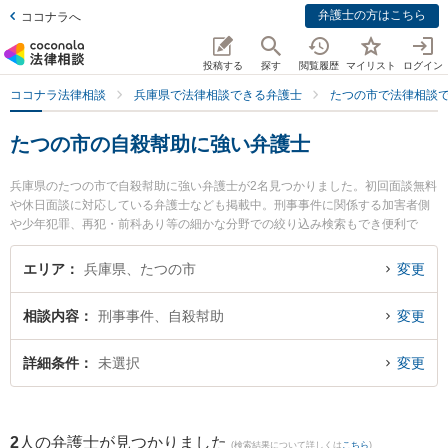
弁護士の方はこちら
ココナラへ
投稿する
探す
閲覧履歴
マイリスト
ログイン
ココナラ法律相談
兵庫県で法律相談できる弁護士
たつの市で法律相談
たつの市の自殺幇助に強い弁護士
兵庫県のたつの市で自殺幇助に強い弁護士が2名見つかりました。初回面談無料
や休日面談に対応している弁護士なども掲載中。刑事事件に関係する加害者側
や少年犯罪、再犯・前科あり等の細かな分野での絞り込み検索もでき便利で
す。特に後藤敦夫法律事務所の後藤 敦夫弁護士や後藤敦夫法律事務所の是澤 雄
一弁護士のプロフィール情報や弁護士費用、強みなどが注目されています。
エリア
兵庫県、たつの市
変更
『たつの市で土日や夜間に発生した自殺幇助のトラブルを今すぐに弁護士に相
談したい』『自殺幇助のトラブル解決の実績豊富な近くの弁護士を検索した
相談内容
刑事事件、自殺幇助
変更
い』『初回相談無料で自殺幇助を法律相談できるたつの市内の弁護士に相談予
約したい』などでお困りの相談者さんにおすすめです。
詳細条件
未選択
変更
2
人の弁護士が見つかりました
(検索結果について詳しくは
こちら
)