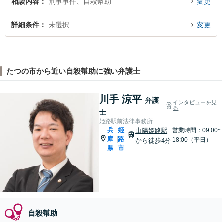
相談内容
刑事事件、自殺幇助
変更
詳細条件
未選択
変更
たつの市から近い自殺幇助に強い弁護士
川手 涼平
弁護
インタビューを見
る
士
姫路駅前法律事務所
兵
姫
山陽姫路駅
営業時間：09:00~
庫
路
|
18:00（平日）
から徒歩4分
県
市
自殺幇助