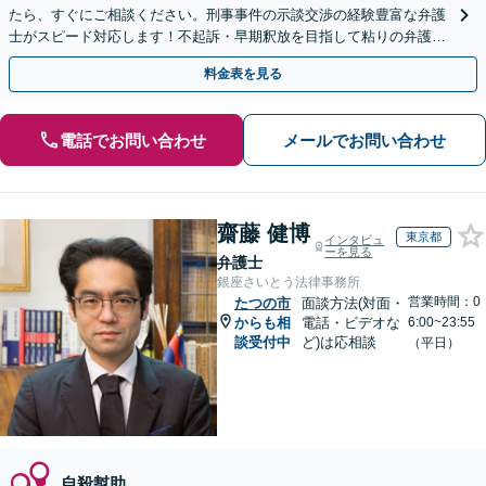
たら、すぐにご相談ください。刑事事件の示談交渉の経験豊富な弁護
士がスピード対応します！不起訴・早期釈放を目指して粘りの弁護活
動を行います。
料金表を見る
電話でお問い合わせ
メールでお問い合わせ
齋藤 健博
東京都
インタビュ
ーを見る
弁護士
銀座さいとう法律事務所
営業時間：0
たつの市
面談方法(対面・
からも相
電話・ビデオな
6:00~23:55
談受付中
ど)は応相談
（平日）
自殺幇助