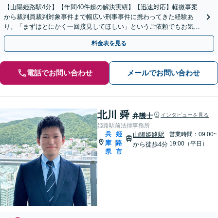
【山陽姫路駅4分】【年間40件超の解決実績】【迅速対応】軽微事案
から裁判員裁判対象事件まで幅広い刑事事件に携わってきた経験あ
り。「まずはとにかく一回接見してほしい」というご依頼でもお気軽
にご相談ください。【即日・休日・夜間相談可】
料金表を見る
電話でお問い合わせ
メールでお問い合わせ
北川 舜
弁護士
インタビューを見る
姫路駅前法律事務所
兵
姫
山陽姫路駅
営業時間：09:00~
庫
路
|
19:00（平日）
から徒歩4分
県
市