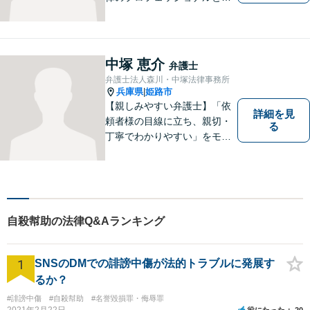
て、日々精進しております。
あなたの法律のパートナーと
して、解決への第一歩を全力
でサポートいたします。些細
中塚 恵介
弁護士
なことでもお気軽にご相談く
弁護士法人森川・中塚法律事務所
ださい。
兵庫県
姫路市
|
【親しみやすい弁護士】「依
詳細を見
頼者様の目線に立ち、親切・
る
丁寧でわかりやすい」をモッ
トーにご相談しやすい雰囲気
作りを心がけております。借
金問題や離婚問題など自分で
はどうにもならないと思える
事でも、弁護士に相談するこ
自殺幇助の法律Q&Aランキング
とでスムーズな解決に繋がる
ことがあります。
1
SNSのDMでの誹謗中傷が法的トラブルに発展す
るか？
#誹謗中傷
#自殺幇助
#名誉毀損罪・侮辱罪
2021年2月22日
役にたった
20