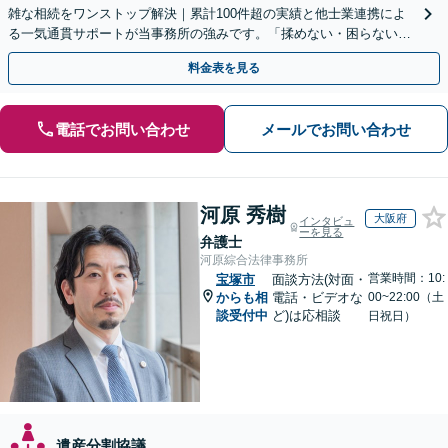
雑な相続をワンストップ解決｜累計100件超の実績と他士業連携によ
る一気通貫サポートが当事務所の強みです。「揉めない・困らない相
続」を形にします。
料金表を見る
電話でお問い合わせ
メールでお問い合わせ
河原 秀樹
大阪府
インタビュ
ーを見る
弁護士
河原綜合法律事務所
営業時間：10:
宝塚市
面談方法(対面・
からも相
電話・ビデオな
00~22:00（土
談受付中
ど)は応相談
日祝日）
遺産分割協議