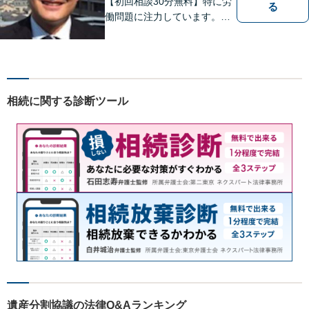
【初回相談30分無料】特に労
る
働問題に注力しています。残
業代、労災事故、不当解雇等
の問題でお困りの方はぜひお
気軽にご相談ください。また
民事事件，家事事件，刑事事
件も幅広く取り扱っておりま
相続に関する診断ツール
す。
遺産分割協議の法律Q&Aランキング