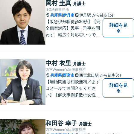
岡村 圭真
弁護士
ITO法律事務所
兵庫県
伊丹市
伊丹駅
から徒歩1分
|
【阪急伊丹駅徒歩30秒】【完
詳細を見
全個室対応】民事・刑事を問
る
わず、幅広く対応◎いつでも
迅速な対応で、「救急救命医
のような弁護士」を目指しま
す。広い視野とユーモアを忘
れず、尽力してまいります。
中村 衣里
弁護士
【メーカー法務経験あり】
西宮Women’s法律事務所
兵庫県
西宮市
西宮北口駅
から徒歩3分
|
【離婚問題は相談無料／まず
詳細を見
はメールでお問合せくださ
る
い】【解決事例多数の女性弁
護士】離婚、相続などの家庭
に関する問題の解決を得意と
する弁護士です。兵庫県内、
神戸・西宮・尼崎・芦屋でお
和田谷 幸子
弁護士
困りの女性はぜひご相談くだ
西宮Women’s法律事務所