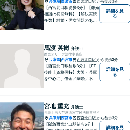
さい。【完全個室・お子様も
兵庫県
西宮市
西宮北口駅
から徒歩3分
|
歓迎】
【西宮北口駅徒歩3分】【離婚
詳細を見
相談は初回無料】【解決実績
る
多数】離婚・男女問題のあら
ゆる分野で多くの解決実績あ
り。丁寧できめ細やかな対応
で、満足度の高い解決を目指
します。【土日祝日・夜間の
馬渡 英樹
弁護士
ご相談も対応可】【完全個室
西宮オリーブ法律事務所
／お子様同伴でも大丈夫で
兵庫県
西宮市
西宮北口駅
から徒歩3分
|
す】
【西宮北口駅徒歩3分】【FP
詳細を見
技能士資格保持】大阪・兵庫
る
を中心に、借金／離婚／不動
産／相続など幅広いお困りご
とを解決する弁護士です。相
談にいらっしゃる全ての方に
丁寧な対応、アドバイスをさ
宮地 重充
弁護士
せていただきます。
弁護士法人芦屋西宮市民法律事務所
兵庫県
西宮市
西宮北口駅
から徒歩3分
|
【阪急西宮北口駅徒歩5分】
詳細を見