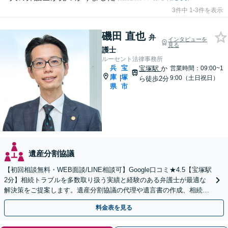
3件中 1-3件を表示
磯田 直也
弁
インタビューを
見る
護士
ルーセント法律事務所
兵
宝
宝塚駅
か
営業時間：09:00~1
庫
塚
|
9:00（土日祝日）
ら徒歩2分
県
市
遺産分割協議
【初回相談無料・WEB面談/LINE相談可】Google口コミ★4.5【宝塚駅
2分】相続トラブルを多数取り扱う実績と経験のある弁護士が最適な
解決策をご提案します。遺産分割協議の代理や遺言書の作成、相続放
棄はお任せください【地域密着】
料金表を見る