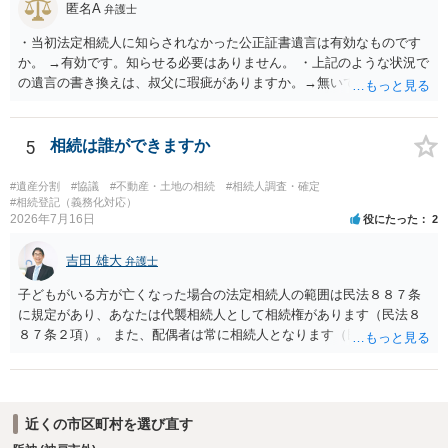
匿名A
弁護士
・当初法定相続人に知らされなかった公正証書遺言は有効なものです
か。 →有効です。知らせる必要はありません。 ・上記のような状況で
の遺言の書き換えは、叔父に瑕疵がありますか。→無いです。 ・分割
する場合の比率は、現状で、客観的に見てどの程度が妥当と考えられ
ますか。 →本人が自由に決められますので、どこが妥当とは言えない
です。客観的な基準もありません。 ・できれば穏やかに、分割を拒否
5
相続は誰ができますか
することはできますか。 →分割を拒否するということは、遺産はいら
ないということでしょうか。遺言で、受取を指定されててもいらない
#遺産分割
#協議
#不動産・土地の相続
#相続人調査・確定
と拒否することはできます。理由を説明する必要はありません。
#相続登記（義務化対応）
2026年7月16日
役にたった
2
吉田 雄大
弁護士
子どもがいる方が亡くなった場合の法定相続人の範囲は民法８８７条
に規定があり、あなたは代襲相続人として相続権があります（民法８
８７条２項）。 また、配偶者は常に相続人となります（民法８９０
条）。 「祖父の子供３人」の方の配偶者がご健在であれば、その方に
も相続権があります。つまり、孫５人に加えて「おじ又はおば」にも
相続権がある可能性があります。
近くの市区町村を選び直す