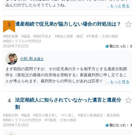
込んだのでしたらそうでしょうね。
3
遺産相続で従兄弟が協力しない場合の対処法は？
#相続放棄
#協議
#相続手続き
#相続人調査・確定
#不動産・土地の相続
#相続トラブルの代理交渉
2026年7月22日
役にたった
2
小杉 和
弁護士
まず前段の質問ですが、その従兄弟の方々を相手方とする遺産分割調
停を（曾祖父の最後の住所地を管轄する）家庭裁判所に申し立てるこ
とが考えられます。裁判所からの呼出しがあれば応答する可能性がま
だあるのではないでしょうか。 後段の質問については、相続放棄は可
能と思われます。時間が思った以上にないので必要書類をてきぱきと
揃える必要があります。その点是非御注意ください。
4
法定相続人に知らされていなかった遺言と遺産分
割
#遺産分割
#協議
#遺言の書き直し・やり直し
#遺言の真偽鑑定・遺言無効
#相続トラブルの代理交渉
#不動産・土地の相続
2026年7月18日
役にたった
3