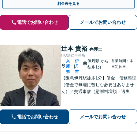
料金表を見る
電話でお問い合わせ
メールでお問い合わせ
辻本 貴裕
弁護士
ITO法律事務所
兵
伊
伊丹駅
から
営業時間：本
庫
丹
|
日定休日
徒歩1分
県
市
【阪急伊丹駅徒歩1分】借金・債務整理
（借金で無理に苦しむ必要はありませ
ん）／交通事故（慰謝料増額・過失割
合に関するご相談など）／労働事件
（労働者側・使用者側どちらも対応）
／刑事事件（被害者側も対応）／相続
電話でお問い合わせ
メールでお問い合わせ
／離婚問題など。まずはお気軽にご相
談ください