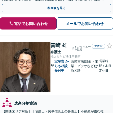
侵害額請求に詳しい【夜間・休日面談】【電話相談可】
料金表を見る
電話でお問い合わせ
メールでお問い合わせ
曽崎 雄
大阪府
インタビュー
を見る
弁護士
桜之ミヤビ法律事務所
営業時
宝塚市
か
面談方法(対面・電
らも相談
話・ビデオなど)は
間：本日
受付中
応相談
定休日
遺産分割協議
【関西エリア対応】【宅建士・民事信託士の弁護士】不動産が絡む複