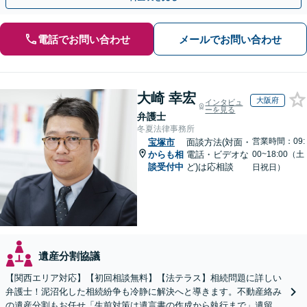
電話でお問い合わせ
メールでお問い合わせ
大崎 幸宏
大阪府
インタビュ
ーを見る
弁護士
冬夏法律事務所
営業時間：09:
宝塚市
面談方法(対面・
からも相
電話・ビデオな
00~18:00（土
談受付中
ど)は応相談
日祝日）
遺産分割協議
【関西エリア対応】【初回相談無料】【法テラス】相続問題に詳しい
弁護士！泥沼化した相続紛争も冷静に解決へと導きます。不動産絡み
の遺産分割もお任せ「生前対策は遺言書の作成から執行まで」遺留分