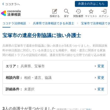
弁護士の方はこちら
ココナラへ
投稿する
探す
閲覧履歴
マイリスト
ログイン
ココナラ法律相談
兵庫県で法律相談できる弁護士
宝塚市で法律相談で
宝塚市の遺産分割協議に強い弁護士
兵庫県の宝塚市で遺産分割協議に強い弁護士が3名見つかりました。初回面談無
料や休日面談に対応している弁護士なども掲載中。相続・遺言に関係する家族
間の相続トラブルや認知症の相続、遺産分割等の細かな分野での絞り込み検索
もでき便利です。特にルーセント法律事務所の磯田 直也弁護士や宝塚ともり法
律事務所の佐藤 英生弁護士、ルーセント法律事務所の前田 修平弁護士のプロフ
エリア
兵庫県、宝塚市
変更
ィール情報や弁護士費用、強みなどが注目されています。『宝塚市で土日や夜
間に発生した遺産分割協議のトラブルを今すぐに弁護士に相談したい』『遺産
相談内容
相続・遺言、協議
変更
分割協議のトラブル解決の実績豊富な近くの弁護士を検索したい』『初回相談
無料で遺産分割協議を法律相談できる宝塚市内の弁護士に相談予約したい』な
どでお困りの相談者さんにおすすめです。
詳細条件
未選択
変更
3
人の弁護士が見つかりました
(検索結果について詳しくは
こちら
)