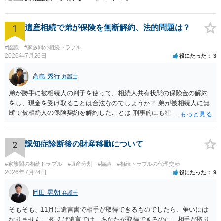
1
遺産相続で弟が保険を無断解約、法的問題は？
#協議
#家族間の相続トラブル
2026年7月26日
役にたった
3
高島 秀行
弁護士
弟が勝手に被相続人の判子を使って、相続人共有状態の保険金の解約
をし、現金を受け取ることは合法なのでしょうか？ 弟が被相続人に無
断で被相続人の保険契約を解約したことは 刑事的にも犯罪となる可能
性があり、民事的には無効だと思います。 保険会社で解約の際に提出
された書類のコピーを取得して、弁護士に面談で詳しい事情を話して
相談 されたら良いと思います。
2
認知症診断後の財産移動について
#家族間の相続トラブル
#遺産分割
#協議
#相続トラブルの代理交渉
2026年7月24日
役にたった
9
岡田 晃朝
弁護士
そもそも、11月に遺言書で相手が取得できるものでしたら、争いには
なりません。 例えば遺言では、あなたが取得できるのに、相手が取り