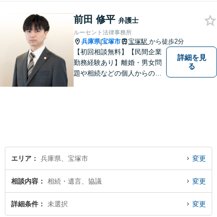
さい。問題を抱えられたまま
前田 修平
お一人で悩まずに、一度ご相
弁護士
談にいらしてください。【現
ルーセント法律事務所
役非常勤裁判官】【宝塚駅徒
兵庫県
宝塚市
宝塚駅
から徒歩2分
|
歩3分】
【初回相談無料】【民間企業
詳細を見
勤務経験あり】離婚・男女問
る
題や相続などの個人からのご
相談も、労働・事業継承とい
った事業者からのご相談も受
け付けています！相談者のご
不安を和らげられるように丁
寧に向き合います【夜間・休
日面談可】
エリア
兵庫県、宝塚市
変更
相談内容
相続・遺言、協議
変更
詳細条件
未選択
変更