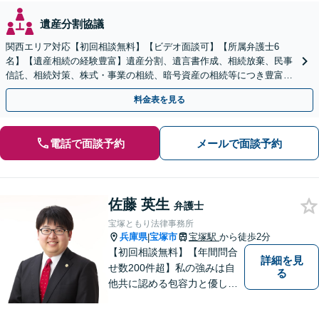
遺産分割協議
関西エリア対応【初回相談無料】【ビデオ面談可】【所属弁護士6
名】【遺産相続の経験豊富】遺産分割、遺言書作成、相続放棄、民事
信託、相続対策、株式・事業の相続、暗号資産の相続等につき豊富な
対応実績。【バリアフリー】【完全個室対応】
料金表を見る
電話で面談予約
メールで面談予約
佐藤 英生
弁護士
宝塚ともり法律事務所
兵庫県
宝塚市
宝塚駅
から徒歩2分
|
【初回相談無料】【年間問合
詳細を見
せ数200件超】私の強みは自
る
他共に認める包容力と優しさ
です。相談しやすい弁護士を
お探しの方は是非ご連絡くだ