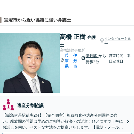
宝塚市から近い協議に強い弁護士
高橋 正樹
弁護
インタビューを見
る
士
高橋法律事務所
兵
伊
伊丹駅
から
営業時間：本
庫
丹
|
日定休日
徒歩2分
県
市
遺産分割協議
【阪急伊丹駅徒歩2分】【完全個室】相続放棄や遺産分割調停に強
い。親族間の問題は早めのご相談が解決への近道！ひとつずつ丁寧に
お話しを伺い、ベストな方法をご提案いたします。【電話・メール相
談初回無料】【休日夜間対応可】【オンライン可能】