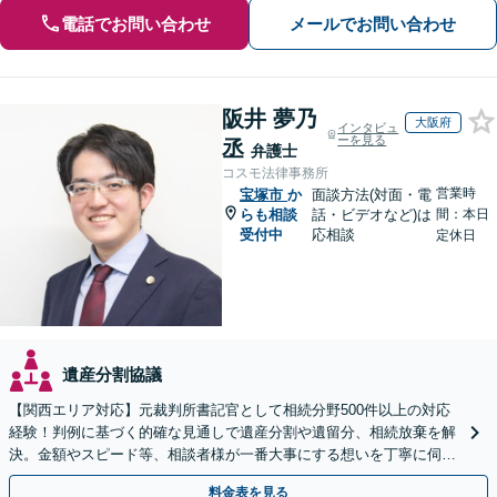
電話でお問い合わせ
メールでお問い合わせ
阪井 夢乃
大阪府
インタビュ
ーを見る
丞
弁護士
コスモ法律事務所
営業時
宝塚市
か
面談方法(対面・電
らも相談
話・ビデオなど)は
間：本日
受付中
応相談
定休日
遺産分割協議
【関西エリア対応】元裁判所書記官として相続分野500件以上の対応
経験！判例に基づく的確な見通しで遺産分割や遺留分、相続放棄を解
決。金額やスピード等、相談者様が一番大事にする想いを丁寧に伺い
最善の解決策を提案【WEB面談可】
料金表を見る