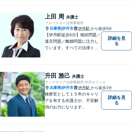
上田 周
弁護士
ブルースター法律事務所
兵庫県
伊丹市
伊丹駅
から徒歩5分
|
【伊丹駅徒歩5分】相続問題／
詳細を見
遺言問題／離婚問題に注力し
る
ています。すべての法律トラ
ブルに、ひとりの弁護士がオ
ールインワンでご対応しま
す。事務所名には、ご相談者
様と信頼関係を築いて紛争解
升田 雅己
弁護士
決し、解決後の人生を幸せに
ウィステリア法律事務所 伊丹オフィス
過ごして頂きたいと願いを込
兵庫県
伊丹市
伊丹駅
から徒歩1分
|
めています。
検察官として１５年のキャリ
詳細を見
アを有する弁護士が、不安解
る
消のお力になります。