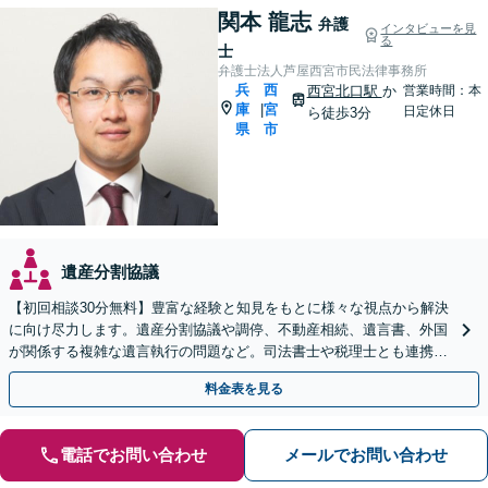
関本 龍志
弁護
インタビューを見
る
士
弁護士法人芦屋西宮市民法律事務所
兵
西
西宮北口駅
か
営業時間：本
庫
宮
|
日定休日
ら徒歩3分
県
市
遺産分割協議
【初回相談30分無料】豊富な経験と知見をもとに様々な視点から解決
に向け尽力します。遺産分割協議や調停、不動産相続、遺言書、外国
が関係する複雑な遺言執行の問題など。司法書士や税理士とも連携
し、円滑な解決を【西宮北口駅3分】【オンライン面談可】
料金表を見る
電話でお問い合わせ
メールでお問い合わせ