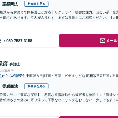
霊感商法
料金表を見る
相談から解決まで同弁護士が対応】サクラサイト被害に注力。出会い系・副
可能性があります。泣き寝入りせず、まずは弁護士にご相談ください。【元
せ
メール
保彦
弁護士
法律事務所
市
からも相談受付中
面談方法(対面・電話・ビデオなど)は応相談
営業時間：本
霊感商法
料金表を見る
詐欺に強い／豊富な実績】「悪質な投資詐欺から被害者を救済！」「海外シ
依頼者さまの痛みに寄り添って丁寧なヒアリングをおこない、少しでも多く