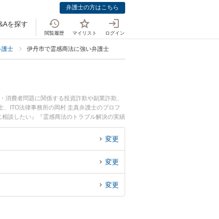
弁護士の方はこちら
&Aを探す
閲覧履歴
マイリスト
ログイン
弁護士
伊丹市で霊感商法に強い弁護士
欺・消費者問題に関係する投資詐欺や副業詐欺、
士、ITO法律事務所の岡村 圭真弁護士のプロフ
に相談したい』『霊感商法のトラブル解決の実績
りの相談者さんにおすすめです。
変更
変更
変更