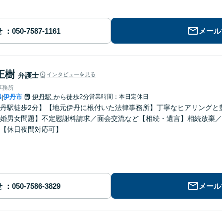
せ
メール
正樹
弁護士
インタビューを見る
事務所
県
伊丹市
伊丹駅
から徒歩2分
営業時間：本日定休日
|
丹駅徒歩2分】【地元伊丹に根付いた法律事務所】丁寧なヒアリングと
婚男女問題】不定慰謝料請求／面会交流など【相続・遺言】相続放棄／
【休日夜間対応可】
せ
メール