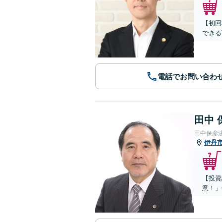
【初回
できる
電話でお問い合わ
田中 
田中保彦
伊丹
【投資
意！」