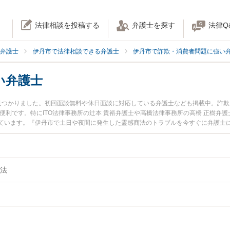
法律相談を投稿する
弁護士を探す
法律Q
弁護士
伊丹市で法律相談できる弁護士
伊丹市で詐欺・消費者問題に強い
い弁護士
見つかりました。初回面談無料や休日面談に対応している弁護士なども掲載中。詐
便利です。特にITO法律事務所の辻本 貴裕弁護士や高橋法律事務所の高橋 正樹弁護
ています。『伊丹市で土日や夜間に発生した霊感商法のトラブルを今すぐに弁護士
無料で霊感商法を法律相談できる伊丹市内の弁護士に相談予約したい』などでお困
法