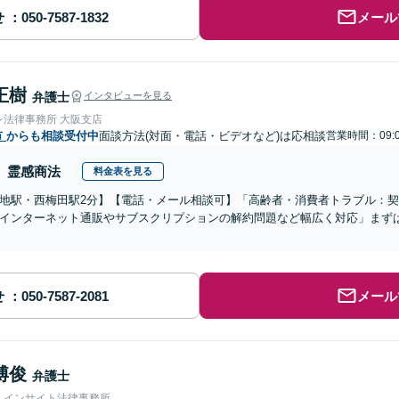
せ
メール
正樹
弁護士
インタビューを見る
レ法律事務所 大阪支店
市
からも相談受付中
面談方法(対面・電話・ビデオなど)は応相談
営業時間：09:
霊感商法
料金表を見る
地駅・西梅田駅2分】【電話・メール相談可】「高齢者・消費者トラブル：
インターネット通販やサブスクリプションの解約問題など幅広く対応」まず
せ
メール
博俊
弁護士
人インサイト法律事務所