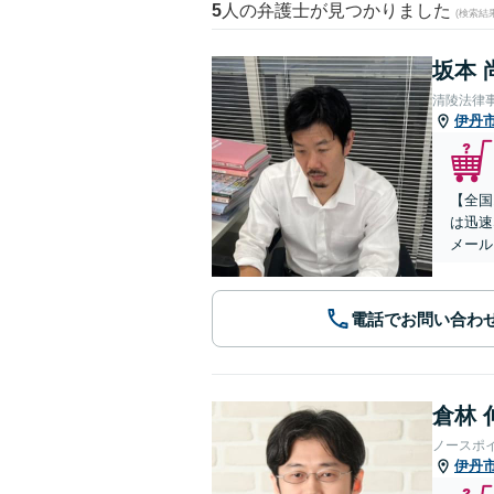
5
人の弁護士が見つかりました
(検索結
坂本 
清陵法律
伊丹
【全国
は迅速
メール
電話でお問い合わ
倉林 
ノースポ
伊丹