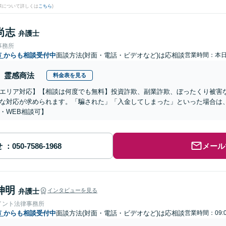
果について詳しくは
こちら
)
尚志
弁護士
事務所
市
からも相談受付中
面談方法(対面・電話・ビデオなど)は応相談
営業時間：本
霊感商法
料金表を見る
エリア対応】【相談は何度でも無料】投資詐欺、副業詐欺、ぼったくり被害
な対応が求められます。「騙された」「入金してしまった」といった場合は
・WEB相談可】
せ
メール
伸明
弁護士
インタビューを見る
イント法律事務所
市
からも相談受付中
面談方法(対面・電話・ビデオなど)は応相談
営業時間：09:0