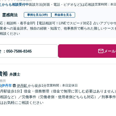
市
からも相談受付中
面談方法(対面・電話・ビデオなど)は応相談
営業時間：本
霊感商法
事例を見る(3件)
料金表を見る
応｜相談料・着手金0円【電話相談可！LINEでスピード対応】占いアプリや
業者への返金請求。独自の経験・知識で、他事務所で断られた難しいケース
相談ください
せ
メール
貴裕
弁護士
事務所
県
伊丹市
伊丹駅
から徒歩1分
営業時間：本日定休日
|
丹駅徒歩1分】借金・債務整理（借金で無理に苦しむ必要はありません
相談など）／労働事件（労働者側・使用者側どちらも対応）／刑事事件
はお気軽にご相談ください