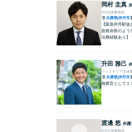
岡村 圭真
ITO法律事務所
兵庫県
伊丹市
|
【阪急伊丹駅徒
急救命医のよう
法務経験あり】
升田 雅己
ウィステリア法律事
兵庫県
伊丹市
|
検察官として１
渡邊 悠
弁護
ITO法律事務所