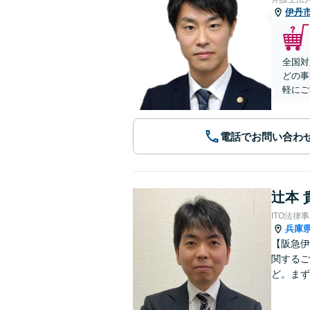
伊丹
全国対
どの事
軽にご
電話でお問い合わ
辻本 
ITO法律
兵庫
【阪急伊
関するご
ど。まず