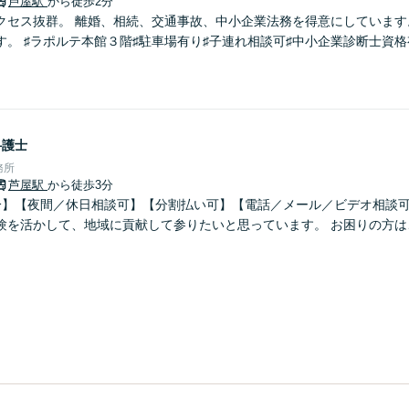
芦屋駅
から徒歩2分
クセス抜群。 離婚、相続、交通事故、中小企業法務を得意にしています
す。 ♯ラポルテ本館３階♯駐車場有り♯子連れ相談可♯中小企業診断士資格
弁護士
務所
芦屋駅
から徒歩3分
分】【夜間／休日相談可】【分割払い可】【電話／メール／ビデオ相談可
験を活かして、地域に貢献して参りたいと思っています。 お困りの方は