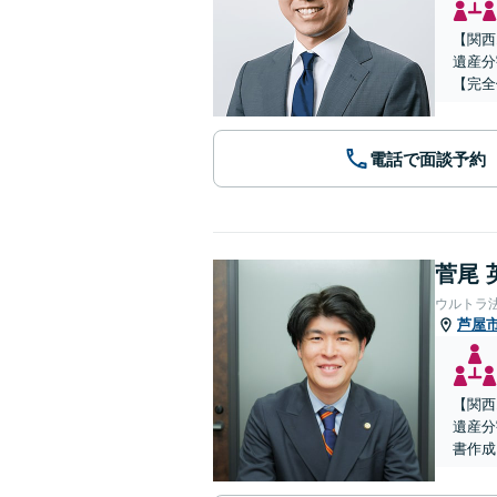
【関西
遺産分
【完全
電話で面談予約
菅尾 
ウルトラ
芦屋
【関西
遺産分
書作成