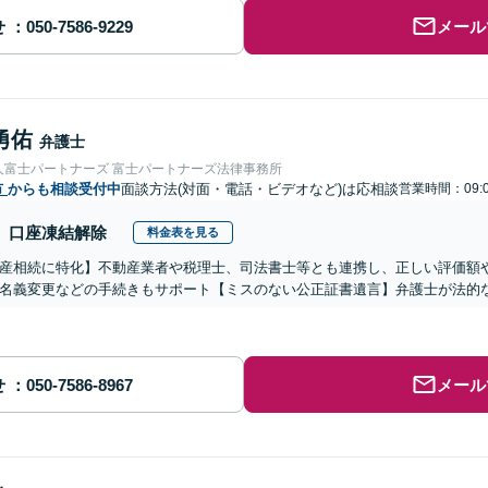
せ
メール
勇佑
弁護士
人富士パートナーズ 富士パートナーズ法律事務所
市
からも相談受付中
面談方法(対面・電話・ビデオなど)は応相談
営業時間：09:0
口座凍結解除
料金表を見る
産相続に特化】不動産業者や税理士、司法書士等とも連携し、正しい評価額
名義変更などの手続きもサポート【ミスのない公正証書遺言】弁護士が法的
せ
メール