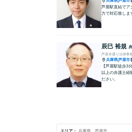
兵庫県
芦屋市
|
芦屋駅直結でア
力で対応致しま
辰巳 裕規
芦屋本通り法律事
兵庫県
芦屋市
|
【芦屋駅徒歩3
以上の弁護士経
ださい。
エリア
兵庫県、芦屋市