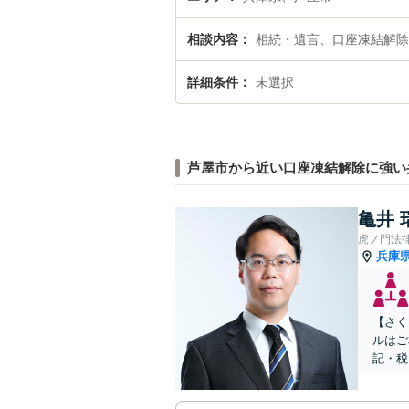
相談内容
相続・遺言、口座凍結解除
詳細条件
未選択
芦屋市から近い口座凍結解除に強い
亀井 
虎ノ門法
兵庫
【さく
ルはご
記・税