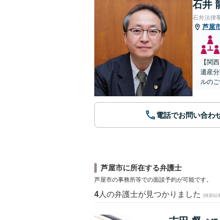
石井 
石井法律
芦屋
【関西
遺産分
ルのご
電話でお問い合わ
芦屋市に所在する弁護士
芦屋市の事務所等での面談予約が可能です。
4
人の弁護士が見つかりました
(検索結