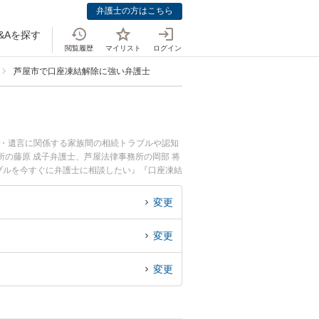
弁護士の方はこちら
&Aを探す
閲覧履歴
マイリスト
ログイン
芦屋市で口座凍結解除に強い弁護士
続・遺言に関係する家族間の相続トラブルや認知
の藤原 成子弁護士、芦屋法律事務所の岡部 将
ブルを今すぐに弁護士に相談したい』『口座凍結
に相談予約したい』などでお困りの相談者さんに
変更
変更
変更