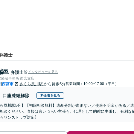
弁護士
瑞邑
弁護士
インタビューを見る
律経済事務所 西宮支店
県
西宮市
さくら夙川駅
から徒歩5分
営業時間：10:00~17:00（平日）
|
口座凍結解除
料金表を見る
ら夙川駅5分】【初回相談無料】遺産分割が進まない／使途不明金がある／
相談ください。直接は言いづらい主張も、代理として的確に主張し、有利な
もワンストップ対応】