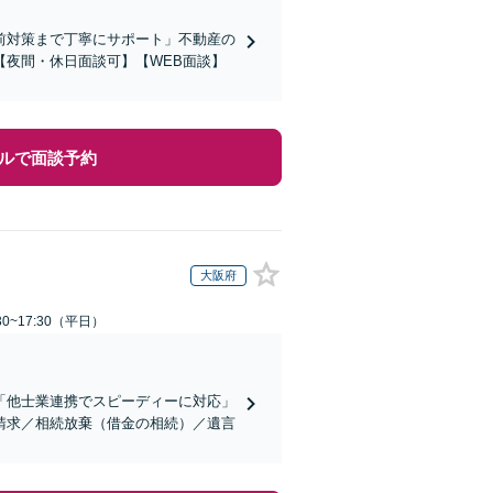
前対策まで丁寧にサポート」不動産の
夜間・休日面談可】【WEB面談】
ルで面談予約
大阪府
0~17:30（平日）
「他士業連携でスピーディーに対応」
請求／相続放棄（借金の相続）／遺言