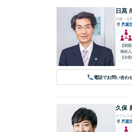
日髙 
大園・日
芦屋
【関西
相続人
【分割
電話でお問い合わ
久保 
クラルス
芦屋