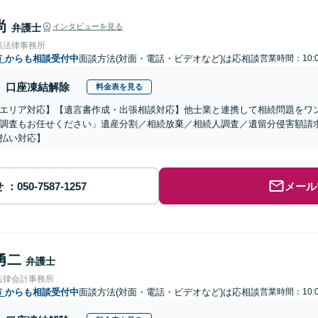
尚
弁護士
インタビューを見る
髙法律事務所
市
からも相談受付中
面談方法(対面・電話・ビデオなど)は応相談
営業時間：10:0
口座凍結解除
料金表を見る
エリア対応】【遺言書作成・出張相談対応】他士業と連携して相続問題をワ
調査もお任せください」遺産分割／相続放棄／相続人調査／遺留分侵害額請
払い対応】
せ
メール
勇二
弁護士
法律会計事務所
市
からも相談受付中
面談方法(対面・電話・ビデオなど)は応相談
営業時間：10:0