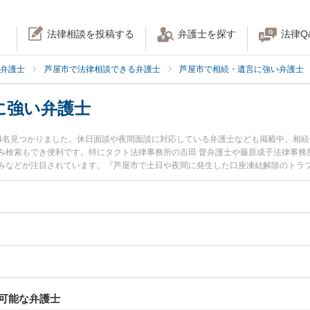
法律相談を投稿する
弁護士を探す
法律Q
弁護士
芦屋市で法律相談できる弁護士
芦屋市で相続・遺言に強い弁護士
に強い弁護士
4名見つかりました。休日面談や夜間面談に対応している弁護士なども掲載中。相
み検索もでき便利です。特にタクト法律事務所の吉田 督弁護士や藤原成子法律事務所
みなどが注目されています。『芦屋市で土日や夜間に発生した口座凍結解除のトラ
を検索したい』『初回相談無料で口座凍結解除を法律相談できる芦屋市内の弁護士
可能な弁護士