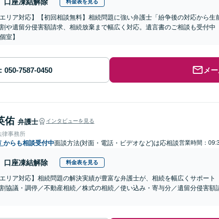
口座凍結解除
料金表を見る
エリア対応】【初回相談無料】相続問題に強い弁護士「紛争後の対応から生
割や遺留分侵害額請求、相続放棄まで幅広く対応。遺言書のご相談も受付中【
個室】
メー
英佑
弁護士
インタビューを見る
法律事務所
市
からも相談受付中
面談方法(対面・電話・ビデオなど)は応相談
営業時間：09:3
口座凍結解除
料金表を見る
エリア対応】相続問題の解決実績が豊富な弁護士が、相続を幅広くサポート
割協議・調停／不動産相続／株式の相続／使い込み・寄与分／遺留分侵害額