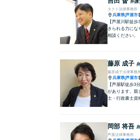
吉田 督
弁護
タクト法律事務所
兵庫県
芦屋市
|
【芦屋川駅徒歩
きられる力にな
相談ください。
藤原 成子
藤原成子法律事務
兵庫県
芦屋市
|
【芦屋駅徒歩3
があります。親
士・行政書士資
岡部 将吾
芦屋法律事務所