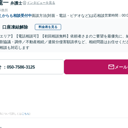
龍一
弁護士
インタビューを見る
事務所
市
からも相談受付中
面談方法(対面・電話・ビデオなど)は応相談
営業時間：00:0
口座凍結解除
料金表を見る
エリア】【電話相談可】【初回相談無料】依頼者さまのご要望を最優先に、
割協議・調停／不動産相続／遺留分侵害額請求など、相続問題はお任せくだ
相談も対応します
せ
メール
果について詳しくは
こちら
)