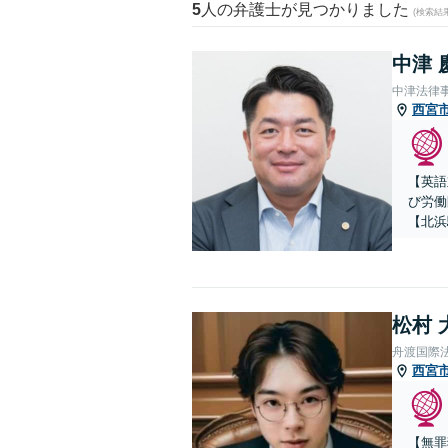
5
人の弁護士が見つかりました
(検索結
中津 
中津法律
西宮
【英語
び労働
【北浜
松村 
舟渡国際
西宮
【無罪