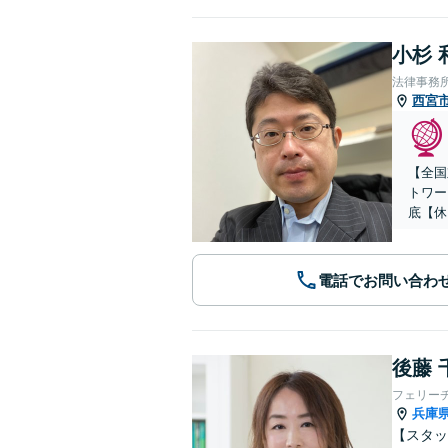
小杉 
法律事務
西宮
【全国
トワー
底【休
電話でお問い合わ
後藤 
フェリー
兵庫
【スタッ