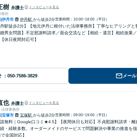
正樹
弁護士
インタビューを見る
事務所
県
伊丹市
伊丹駅
から徒歩2分
営業時間：10:00~18:00（平日）
|
丹駅徒歩2分】【地元伊丹に根付いた法律事務所】丁寧なヒアリングと
婚男女問題】不定慰謝料請求／面会交流など【相続・遺言】相続放棄／
【休日夜間対応可】
せ
メール
直也
弁護士
インタビューを見る
ト法律事務所
県
宝塚市
宝塚駅
から徒歩2分
営業時間：09:00~19:00（平日）
|
談無料｜Google口コミ★4.5】【夜間休日も対応】不貞慰謝料請求
績・経験多数。オーダーメイドのサービスで問題解決や事業の推進を強
談で全国対応】