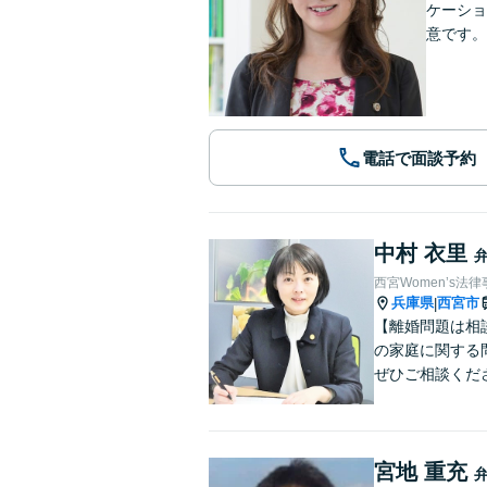
ケーショ
意です。
電話で面談予約
中村 衣里
西宮Women’s法
兵庫県
西宮市
|
【離婚問題は相
の家庭に関する
ぜひご相談くだ
宮地 重充