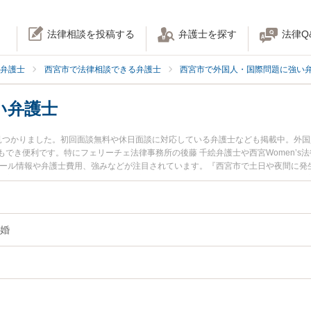
法律相談を投稿する
弁護士を探す
法律Q
弁護士
西宮市で法律相談できる弁護士
西宮市で外国人・国際問題に強い
い弁護士
見つかりました。初回面談無料や休日面談に対応している弁護士なども掲載中。外
でき便利です。特にフェリーチェ法律事務所の後藤 千絵弁護士や西宮Women’s
ィール情報や弁護士費用、強みなどが注目されています。『西宮市で土日や夜間に発
豊富な近くの弁護士を検索したい』『初回相談無料で国際結婚を法律相談できる西
婚