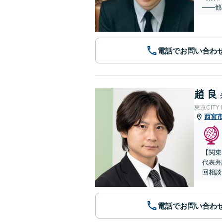
——他
電話でお問い合わ
趙 良
東京CITY
西宮
【関東
代表弁
回相談
電話でお問い合わ