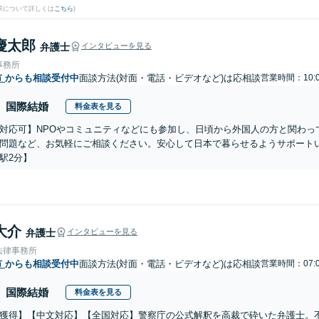
果について詳しくは
こちら
)
慶太郎
弁護士
インタビューを見る
事務所
市
からも相談受付中
面談方法(対面・電話・ビデオなど)は応相談
営業時間：10:0
国際結婚
料金表を見る
対応可】NPOやコミュニティなどにも参加し、日頃から外国人の方と関わっ
問題など、お気軽にご相談ください。安心して日本で暮らせるようサポート
駅2分】
大介
弁護士
インタビューを見る
法律事務所
市
からも相談受付中
面談方法(対面・電話・ビデオなど)は応相談
営業時間：07:0
国際結婚
料金表を見る
獲得】【中文対応】【全国対応】警察庁の公式解釈を高裁で砕いた弁護士。