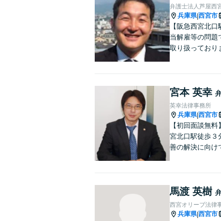
弁護士法人芦屋西
兵庫県
西宮市
|
【阪急西宮北口
当解雇等の問題
取り扱っており
宮本 英幸
英幸法律事務所
兵庫県
西宮市
|
【初回面談無料
宮北口駅徒歩３
善の解決に向け
馬渡 英樹
西宮オリーブ法律
兵庫県
西宮市
|