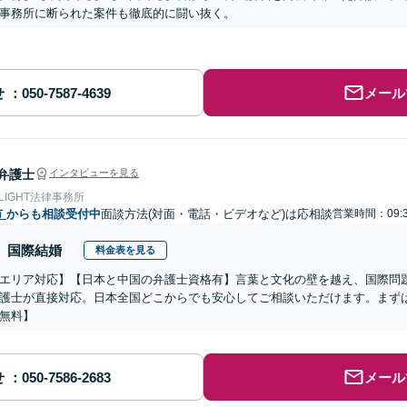
事務所に断られた案件も徹底的に闘い抜く。
せ
メール
弁護士
インタビューを見る
 LIGHT法律事務所
市
からも相談受付中
面談方法(対面・電話・ビデオなど)は応相談
営業時間：09:3
国際結婚
料金表を見る
エリア対応】【日本と中国の弁護士資格有】言葉と文化の壁を越え、国際問
護士が直接対応。日本全国どこからでも安心してご相談いただけます。まず
無料】
せ
メール