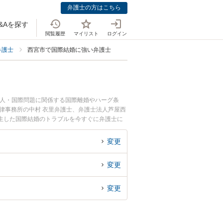
弁護士の方はこちら
&Aを探す
閲覧履歴
マイリスト
ログイン
弁護士
西宮市で国際結婚に強い弁護士
国人・国際問題に関係する国際離婚やハーグ条
法律事務所の中村 衣里弁護士、弁護士法人芦屋西
生した国際結婚のトラブルを今すぐに弁護士に
宮市内の弁護士に相談予約したい』などでお困り
変更
変更
変更