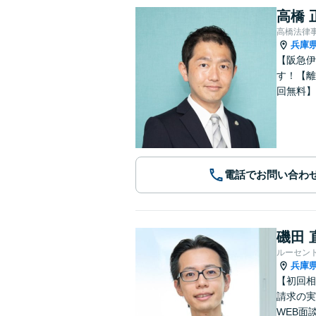
高橋 
高橋法律
兵庫
【阪急伊
す！【離
回無料】
電話でお問い合わ
磯田 
ルーセン
兵庫
【初回相
請求の実
WEB面