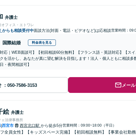
和
弁護士
所オフィス・エトワレ
市
からも相談受付中
面談方法(対面・電話・ビデオなど)は応相談
営業時間：09:0
国際結婚
料金表を見る
対応｜WEB面談可】【初回相談60分無料】【フランス語・英語対応】【ス
クを活かし、あなたが真に望む解決を目指します！法人・個人ともに相談多
日・夜間相談可】
せ
メール
千絵
弁護士
チェ法律事務所
県
西宮市
西宮北口駅
から徒歩5分
営業時間：09:00~18:00（平日）
|
フ全員女性】【キッズスペース完備】【初回相談無料】【事業会社勤務