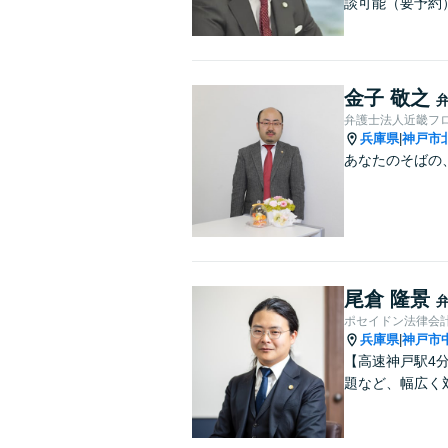
談可能（要予約
金子 敬之
弁護士法人近畿フ
兵庫県
神戸市
|
あなたのそばの
尾倉 隆景
ポセイドン法律会
兵庫県
神戸市
|
【高速神戸駅4
題など、幅広く