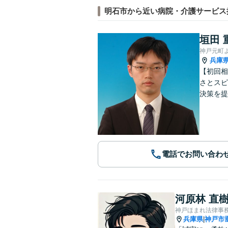
明石市から近い病院・介護サービス
垣田 
神戸元町
兵庫
【初回相
さとスピ
決策を提
電話でお問い合わ
河原林 直
神戸ほまれ法律事
兵庫県
神戸市
|