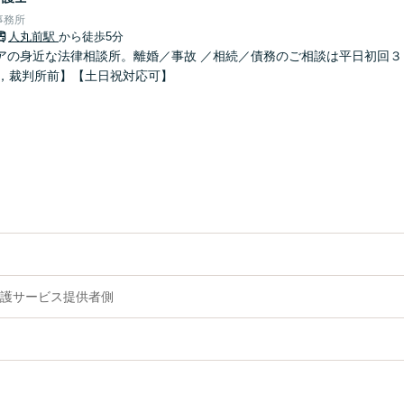
事務所
人丸前駅
から徒歩5分
アの身近な法律相談所。離婚／事故 ／相続／債務のご相談は平日初回３
分，裁判所前】【土日祝対応可】
護サービス提供者側