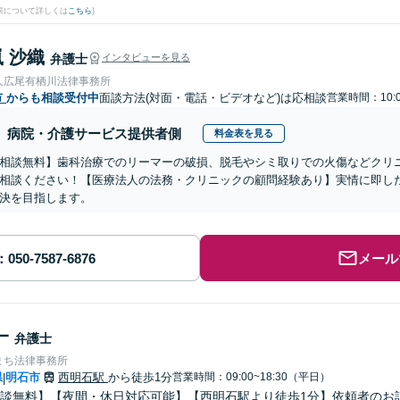
果について詳しくは
こちら
)
 沙織
弁護士
インタビューを見る
人広尾有栖川法律事務所
市
からも相談受付中
面談方法(対面・電話・ビデオなど)は応相談
営業時間：10:0
病院・介護サービス提供者側
料金表を見る
相談無料】歯科治療でのリーマーの破損、脱毛やシミ取りでの火傷などクリ
相談ください！【医療法人の法務・クリニックの顧問経験あり】実情に即し
決を目指します。
メール
一
弁護士
まち法律事務所
県
明石市
西明石駅
から徒歩1分
営業時間：09:00~18:30（平日）
|
談無料】【夜間・休日対応可能】【西明石駅より徒歩1分】依頼者のお