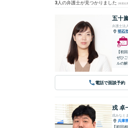
3
人の弁護士が見つかりました
(検索結
五十嵐
弁護士法
明石
【初回
ぜひご
ルの解
電話で面談予約
戎 卓
戎みなと
兵庫
【初回相