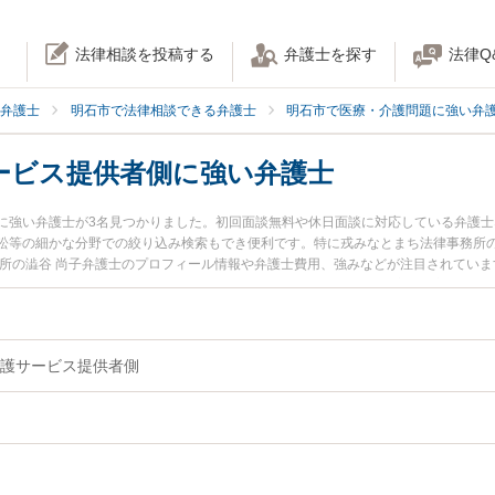
法律相談を投稿する
弁護士を探す
法律Q
弁護士
明石市で法律相談できる弁護士
明石市で医療・介護問題に強い弁
ービス提供者側に強い弁護士
に強い弁護士が3名見つかりました。初回面談無料や休日面談に対応している弁護
訟等の細かな分野での絞り込み検索もでき便利です。特に戎みなとまち法律事務所の
務所の澁谷 尚子弁護士のプロフィール情報や弁護士費用、強みなどが注目されてい
士に相談したい』『病院・介護サービス提供者側のトラブル解決の実績豊富な近く
内の弁護士に相談予約したい』などでお困りの相談者さんにおすすめです。
護サービス提供者側