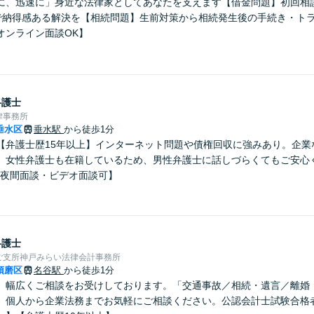
に、迅速に」身近な法律家としてあなたを支えます【借金問題】初回相
で納得感ある解決を【相続問題】生前対策から相続発生後の手続き・ト
オンライン面談OK】
弁護士
律事務所
垂水区
垂水駅
から徒歩1分
【弁護士歴15年以上】インターネット問題や債権回収に強みあり。企業
。女性弁護士も在籍しているため、男性弁護士に話しづらくてもご安心
・夜間面談・ビデオ面談可】
弁護士
ご支所神戸みらい法律会計事務所
須磨区
名谷駅
から徒歩1分
】幅広くご相談をお受けしております。「交通事故／相続・遺言／離婚・
、個人から企業法務までお気軽にご相談ください。公認会計士試験合格