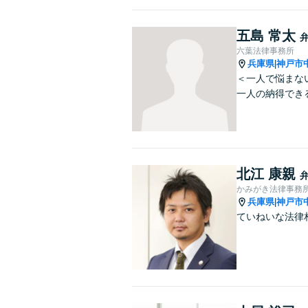
五島 常太
六葉法律事務所
兵庫県
神戸市
|
＜一人で悩まな
一人の納得でき
北江 康親
かみがき法律事務
兵庫県
神戸市
|
ていねいな法律