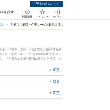
弁護士の方はこちら
&Aを探す
閲覧履歴
マイリスト
ログイン
護士
明石市で病院・介護サービス提供者側に強い弁護士
士なども掲載中。医療・介護問題に関係する歯科
戎 卓一弁護士やイーグル法律事務所 明石オフ
ます。『明石市で土日や夜間に発生した病院・介
の弁護士を検索したい』『初回相談無料で病院・
変更
変更
変更