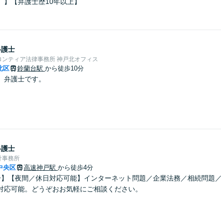
）】【弁護士歴10年以上】
弁護士
ロンティア法律事務所 神戸北オフィス
北区
鈴蘭台駅
から徒歩10分
、弁護士です。
弁護士
計事務所
中央区
高速神戸駅
から徒歩4分
分】【夜間／休日対応可能】インターネット問題／企業法務／相続問題
対応可能。どうぞおお気軽にご相談ください。