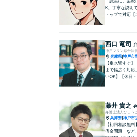
「誠実に、柔軟
K。丁寧な説明
トップで対応【
西口 竜司
神戸マリン綜合法
兵庫県
神戸市
|
【垂水駅すぐ】
まで幅広く対応
いOK】【休日
藤井 貴之
弁護士法人ひょう
兵庫県
神戸市
|
【初回相談無料
借金問題」など