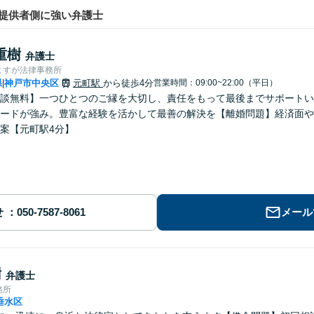
提供者側に強い弁護士
重樹
弁護士
よすが法律事務所
県
神戸市中央区
元町駅
から徒歩4分
営業時間：09:00~22:00（平日）
|
談無料】一つひとつのご縁を大切し、責任をもって最後までサポートい
ードが強み。豊富な経験を活かして最善の解決を【離婚問題】経済面や
案【元町駅4分】
せ
メール
樹
弁護士
務所
垂水区