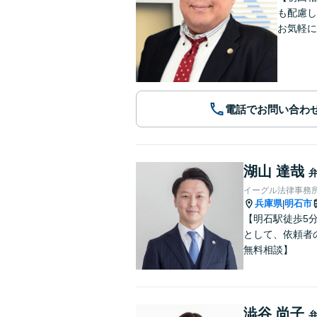
も配慮し
お気軽に
電話でお問い合わ
湖山 達哉
イーグル法律事務所
兵庫県
明石市
|
【明石駅徒歩5
として、依頼者
無料相談】
澁谷 尚子