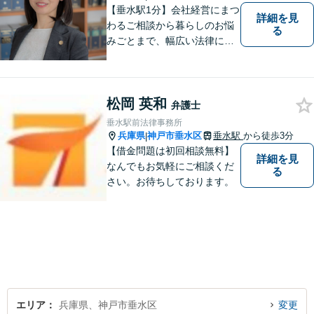
【垂水駅1分】会社経営にまつ
詳細を見
わるご相談から暮らしのお悩
る
みごとまで、幅広い法律にま
つわるお悩みに対応していま
す。問題解決に向けて誠心誠
意アドバイスさせていただき
松岡 英和
ますので、悩まれる前に、お
弁護士
早めにご相談ください。
垂水駅前法律事務所
兵庫県
神戸市垂水区
垂水駅
から徒歩3分
|
【借金問題は初回相談無料】
詳細を見
なんでもお気軽にご相談くだ
る
さい。お待ちしております。
エリア
兵庫県、神戸市垂水区
変更