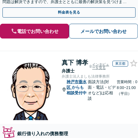
問題は解決できますので、弁護士とともに最善の解決策を見つけまし
ょう【初回相談無料】【法テラス利用可】
料金表を見る
電話でお問い合わせ
メールでお問い合わせ
真下 博孝
東京都
インタビュ
ーを見る
弁護士
弁護士法人ましも法律事務所
神戸市垂水
面談方法(対
営業時間：0
区
からも
面・電話・ビデ
8:00~21:00
相談受付中
オなど)は応相
（平日）
談
銀行借り入れの債務整理