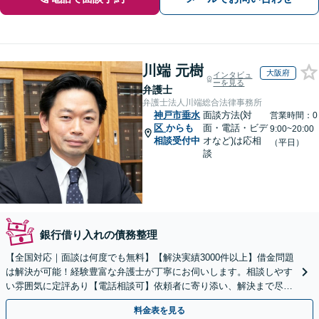
川端 元樹
大阪府
インタビュ
ーを見る
弁護士
弁護士法人川端総合法律事務所
神戸市垂水
面談方法(対
営業時間：0
区
からも
面・電話・ビデ
9:00~20:00
相談受付中
オなど)は応相
（平日）
談
銀行借り入れの債務整理
【全国対応｜面談は何度でも無料】【解決実績3000件以上】借金問題
は解決が可能！経験豊富な弁護士が丁寧にお伺いします。相談しやす
い雰囲気に定評あり【電話相談可】依頼者に寄り添い、解決まで尽
力。まずは勇気を出してご相談下さい！土日夜間対応可
料金表を見る