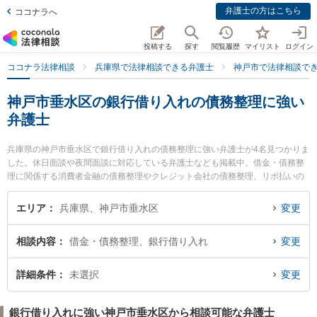
弁護士の方はこちら
ココナラへ
投稿する
探す
閲覧履歴
マイリスト
ログイン
ココナラ法律相談
兵庫県で法律相談できる弁護士
神戸市で法律相談で
神戸市垂水区の銀行借り入れの債務整理に強い
弁護士
兵庫県の神戸市垂水区で銀行借り入れの債務整理に強い弁護士が4名見つかりま
した。休日面談や夜間面談に対応している弁護士なども掲載中。借金・債務整
理に関係する消費者金融の債務整理やクレジット会社の債務整理、リボ払いの
債務整理等の細かな分野での絞り込み検索もでき便利です。特に神戸ほまれ法
律事務所の河原林 直樹弁護士や神戸マリン綜合法律事務所の西口 竜司弁護士、
エリア
兵庫県、神戸市垂水区
変更
神戸マリン綜合法律事務所の佐々木 歌織弁護士のプロフィール情報や弁護士費
用、強みなどが注目されています。『神戸市垂水区で土日や夜間に発生した銀
相談内容
借金・債務整理、銀行借り入れ
変更
行借り入れの債務整理のトラブルを今すぐに弁護士に相談したい』『銀行借り
入れの債務整理のトラブル解決の実績豊富な近くの弁護士を検索したい』『初
回相談無料で銀行借り入れの債務整理を法律相談できる神戸市垂水区内の弁護
詳細条件
未選択
変更
士に相談予約したい』などでお困りの相談者さんにおすすめです。
銀行借り入れに強い神戸市垂水区から相談可能な弁護士