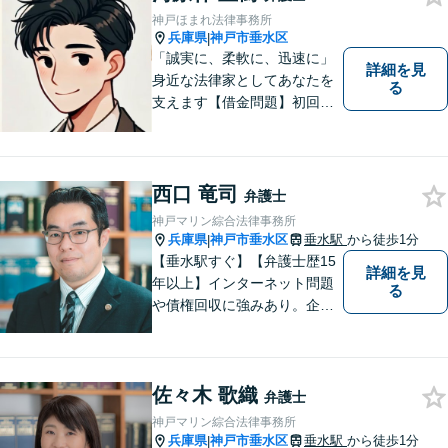
神戸ほまれ法律事務所
兵庫県
神戸市垂水区
|
「誠実に、柔軟に、迅速に」
詳細を見
身近な法律家としてあなたを
る
支えます【借金問題】初回相
談無料／法テラスOK。丁寧な
説明で納得感ある解決を【相
続問題】生前対策から相続発
生後の手続き・トラブル対応
西口 竜司
弁護士
までワンストップで対応【オ
神戸マリン綜合法律事務所
ンライン面談OK】
兵庫県
神戸市垂水区
垂水駅
から徒歩1分
|
【垂水駅すぐ】【弁護士歴15
詳細を見
年以上】インターネット問題
る
や債権回収に強みあり。企業
ならではの困りごとまで幅広
く対応。女性弁護士も在籍し
ているため、男性弁護士に話
佐々木 歌織
しづらくてもご安心くださ
弁護士
い。【分割払いOK】【休日・
神戸マリン綜合法律事務所
夜間面談・ビデオ面談可】
兵庫県
神戸市垂水区
垂水駅
から徒歩1分
|