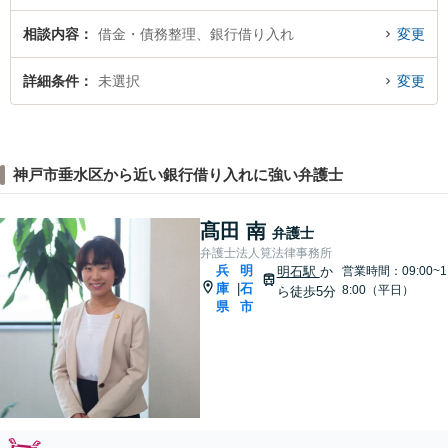
相談内容
借金・債務整理、銀行借り入れ
変更
詳細条件
未選択
変更
神戸市垂水区から近い銀行借り入れに強い弁護士
髙田 南
弁護士
弁護士法人筧法律事務所
兵
明
明石駅
か
営業時間：09:00~1
庫
石
|
8:00（平日）
ら徒歩5分
県
市