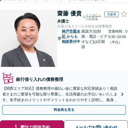
齋藤 優貴
大阪府
インタビュ
ーを見る
弁護士
弁護士法人リベルタ総合法律事務所
神戸市垂水
面談方法(対
営業時間：0
区
からも
面・電話・ビデ
9:30~20:00
相談受付中
オなど)は応相
（平日）
談
銀行借り入れの債務整理
【関西エリア対応】債務整理や過払い金に豊富な対応実績あり！相談
者さまのご要望を可能な限り尊重し、生活再建のお手伝いをいたしま
す。各手続きのメリットやデメリットをわかりやすく説明し、親身な
対応を心がけます【初回相談無料】
料金表を見る
電話で面談予約
メールでお問い合わせ