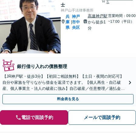
る
士
神戸山手法律事務所
高速神戸駅
営業時間：09:00
兵
神戸
~17:00（平日）
庫
市中
から徒歩1
|
県
央区
分
銀行借り入れの債務整理
【JR神戸駅・徒歩3分】【初回ご相談無料】【土日・夜間の対応可】
自分や家族を守りながら借金を返済できます。【個人再生・自己破
産、個人事業主・法人の破産に強み】自己破産／任意整理／過払金返
還など対応可能です。悩まず、安心して相談ください！
料金表を見る
電話で面談予約
メールで面談予約