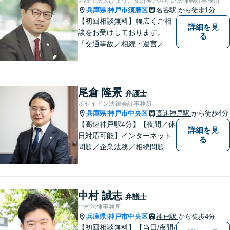
弁護士法人ひょうご支所神戸みらい法律会計事務所
兵庫県
神戸市須磨区
名谷駅
から徒歩1分
|
【初回相談無料】幅広くご相
詳細を見
談をお受けしております。
る
「交通事故／相続・遺言／離
婚・男女問題/刑事事件/借金問
題」など、個人から企業法務
までお気軽にご相談くださ
い。公認会計士試験合格者。
尾倉 隆景
弁護士
【夜間・休日相談可能（要予
ポセイドン法律会計事務所
約）】【弁護士歴10年以上】
兵庫県
神戸市中央区
高速神戸駅
から徒歩4分
|
【高速神戸駅4分】【夜間／休
詳細を見
日対応可能】インターネット
る
問題／企業法務／相続問題／
不動産問題／労働問題など、
幅広く対応可能。どうぞおお
気軽にご相談ください。
中村 誠志
弁護士
中村法律事務所
兵庫県
神戸市中央区
神戸駅
から徒歩4分
|
【初回相談無料】【当日/夜間/