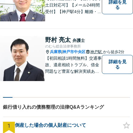
詳細を見
土日対応可】【メール24時間
る
受付】【神戸駅4分】離婚・男
女問題、相続・遺言、刑事事
件など、幅広く対応。相談者
さまのご意向に沿った解決を
目指します。どんなささいな
野村 亮太
弁護士
事でも、お気軽にご相談くだ
のむら総合法律事務所
さい。
兵庫県
神戸市中央区
神戸駅
から徒歩2分
|
【初回相談1時間無料】交通事
詳細を見
故、遺産相続トラブル、借金
る
問題など豊富な解決実績あ
り。問題解決に向けてサポー
トに尽力。お一人お一人の立
場に立ち、依頼者さまにとっ
て納得感のある解決を目指し
ます【神戸駅徒歩2分】【ハー
銀行借り入れの債務整理の法律Q&Aランキング
バーランド駅5分】
1
倒産した場合の個人財産について