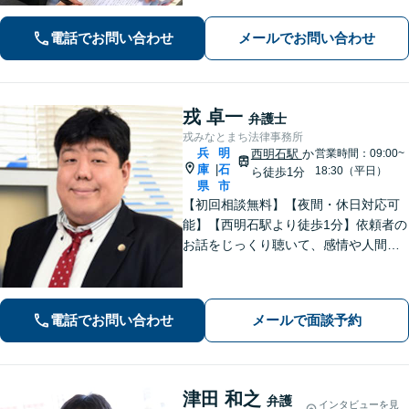
は、基本的にご相談の上決定いたしま
す。
電話でお問い合わせ
メールでお問い合わせ
戎 卓一
弁護士
戎みなとまち法律事務所
兵
明
西明石駅
か
営業時間：09:00~
庫
石
|
18:30（平日）
ら徒歩1分
県
市
【初回相談無料】【夜間・休日対応可
能】【西明石駅より徒歩1分】依頼者の
お話をじっくり聴いて、感情や人間関
係にも配慮して柔軟に最適な解決策を
考えます。1日も早い解決のためにフッ
トワーク軽く迅速・誠実に対応しま
電話でお問い合わせ
メールで面談予約
す。まずはお気軽にご相談ください。
津田 和之
弁護
インタビューを見