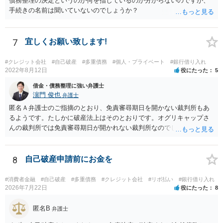
債務整理の決定というのが何を指しているのか分からないのですが、
手続きの名前は聞いていないのでしょうか？
7
宜しくお願い致します!
#クレジット会社
#自己破産
#多重債務
#個人・プライベート
#銀行借り入れ
2022年8月12日
役にたった
5
借金・債務整理に強い弁護士
濵門 俊也
弁護士
匿名Ａ弁護士のご指摘のとおり、免責審尋期日を開かない裁判所もあ
るようです。たしかに破産法上はそのとおりです。オグリキャップさ
んの裁判所では免責審尋期日が開かれない裁判所なのでしょう。東京
（本庁）基準で回答していました。申し訳ございません。
8
自己破産申請前にお金を
#消費者金融
#自己破産
#多重債務
#クレジット会社
#リボ払い
#銀行借り入れ
2026年7月22日
役にたった
8
匿名B
弁護士