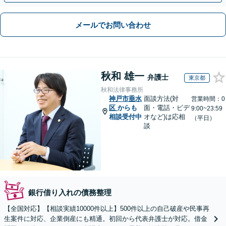
メールでお問い合わせ
秋和 雄一
弁護士
東京都
秋和法律事務所
神戸市垂水
面談方法(対
営業時間：0
区
からも
面・電話・ビデ
9:00~23:59
相談受付中
オなど)は応相
（平日）
談
銀行借り入れの債務整理
【全国対応】【相談実績10000件以上】500件以上の自己破産や民事再
生案件に対応、企業倒産にも精通。初回から代表弁護士が対応。借金