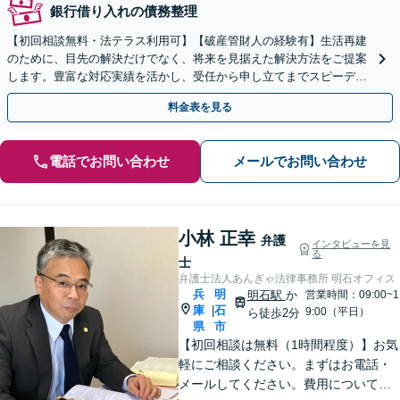
銀行借り入れの債務整理
【初回相談無料・法テラス利用可】【破産管財人の経験有】生活再建
のために、目先の解決だけでなく、将来を見据えた解決方法をご提案
します。豊富な対応実績を活かし、受任から申し立てまでスピーディ
ーに対応【明石駅7分】【休日・夜間相談対応(要相談)】
料金表を見る
電話でお問い合わせ
メールでお問い合わせ
小林 正幸
弁護
インタビューを見
る
士
弁護士法人あんぎゃ法律事務所 明石オフィス
兵
明
明石駅
か
営業時間：09:00~1
庫
石
|
9:00（平日）
ら徒歩2分
県
市
【初回相談は無料（1時間程度）】お気
軽にご相談ください。まずはお電話・
メールしてください。費用について