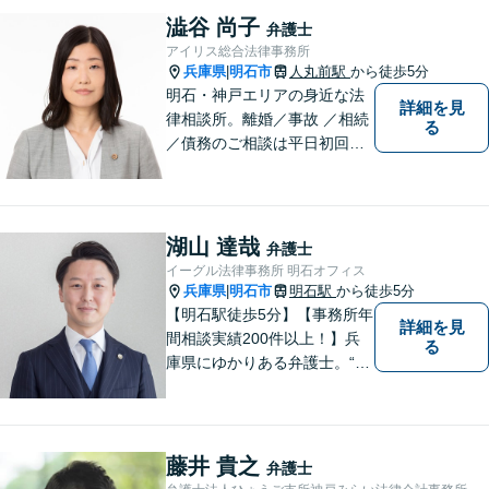
澁谷 尚子
弁護士
アイリス総合法律事務所
兵庫県
明石市
人丸前駅
から徒歩5分
|
明石・神戸エリアの身近な法
詳細を見
律相談所。離婚／事故 ／相続
る
／債務のご相談は平日初回３
０分無料です。【JR明石駅徒
歩10分，裁判所前】【土日祝
対応可】
湖山 達哉
弁護士
イーグル法律事務所 明石オフィス
兵庫県
明石市
明石駅
から徒歩5分
|
【明石駅徒歩5分】【事務所年
詳細を見
間相談実績200件以上！】兵
る
庫県にゆかりある弁護士。“プ
ロフェッショナル” として、依
頼者のために尽力します。複
数弁護士が連携し、高度な問
題にも迅速に対応いたしま
藤井 貴之
弁護士
す。【初回無料相談】