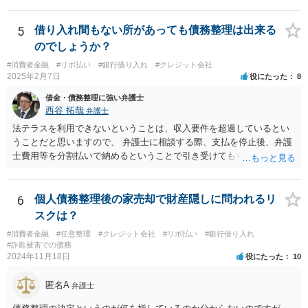
5
借り入れ間もない所があっても債務整理は出来る
のでしょうか？
#消費者金融
#リボ払い
#銀行借り入れ
#クレジット会社
2025年2月7日
役にたった
8
借金・債務整理に強い弁護士
西谷 拓哉
弁護士
法テラスを利用できないということは、収入要件を超過しているとい
うことだと思いますので、 弁護士に相談する際、支払を停止後、弁護
士費用等を分割払いで納めるということで引き受けてもらえないか確
認するとよいでしょう。 「借り入れ出来る限界」までの生活というの
は、負債が拡大するだけになるのでお勧めできませんが あとは、相談
者様のご判断になると思いますので、私からのアドバイスは一旦これ
6
個人債務整理後の家売却で財産隠しに問われるリ
で終わりとさせていただきます。
スクは？
#消費者金融
#任意整理
#クレジット会社
#リボ払い
#銀行借り入れ
#詐欺被害での債務
2024年11月18日
役にたった
10
匿名A
弁護士