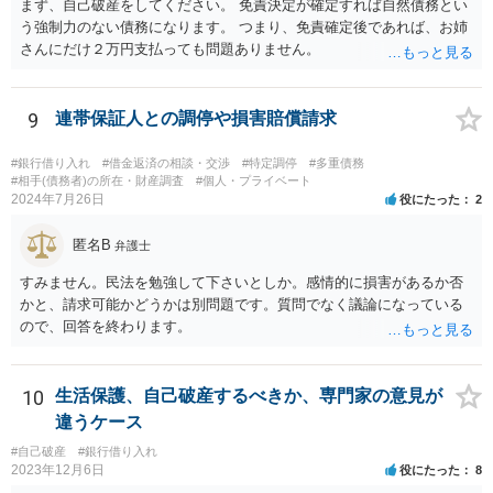
まず、自己破産をしてください。 免責決定が確定すれば自然債務とい
う強制力のない債務になります。 つまり、免責確定後であれば、お姉
さんにだけ２万円支払っても問題ありません。
9
連帯保証人との調停や損害賠償請求
#銀行借り入れ
#借金返済の相談・交渉
#特定調停
#多重債務
#相手(債務者)の所在・財産調査
#個人・プライベート
2024年7月26日
役にたった
2
匿名B
弁護士
すみません。民法を勉強して下さいとしか。感情的に損害があるか否
かと、請求可能かどうかは別問題です。質問でなく議論になっている
ので、回答を終わります。
10
生活保護、自己破産するべきか、専門家の意見が
違うケース
#自己破産
#銀行借り入れ
2023年12月6日
役にたった
8