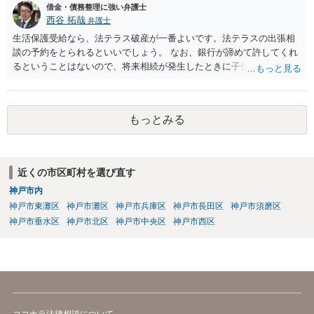
借金・債務整理に強い弁護士
西谷 拓哉
弁護士
生活保護受給なら、法テラス破産が一番よいです。法テラスの出張相
談の予約をとられるといいでしょう。 なお、銀行が諦めて許してくれ
るということはないので、将来相続が発生したときに子供が負債を相
続する可能性があります。もちろん、子供がその時相続放棄という手
段をとることもありますが、今の世代のうちに借金は処理することが
望ましいです。
もっとみる
近くの市区町村を選び直す
神戸市内
神戸市東灘区
神戸市灘区
神戸市兵庫区
神戸市長田区
神戸市須磨区
神戸市垂水区
神戸市北区
神戸市中央区
神戸市西区