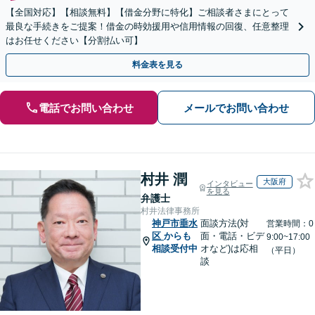
【全国対応】【相談無料】【借金分野に特化】ご相談者さまにとって
最良な手続きをご提案！借金の時効援用や信用情報の回復、任意整理
はお任せください【分割払い可】
料金表を見る
電話でお問い合わせ
メールでお問い合わせ
村井 潤
大阪府
インタビュー
を見る
弁護士
村井法律事務所
神戸市垂水
面談方法(対
営業時間：0
区
からも
面・電話・ビデ
9:00~17:00
相談受付中
オなど)は応相
（平日）
談