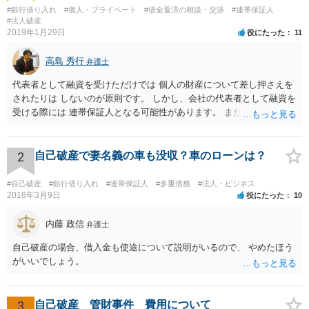
#銀行借り入れ
#個人・プライベート
#借金返済の相談・交渉
#連帯保証人
#法人破産
2019年1月29日
役にたった
11
高島 秀行
弁護士
代表者として融資を受けただけでは 個人の財産について差し押さえを
されたりは しないのが原則です。 しかし、会社の代表者として融資を
受ける際には 連帯保証人となる可能性があります。 また、返済が厳し
いのに融資を受けた場合も 代表取締役として責任を追及される可能性
があります。 個人の財産について責任を免れたいのであれば 連帯保証
人にもならず、 返済計画が確実であると言える場合のみ 融資を受ける
2
自己破産で妻名義の車も没収？車のローンは？
ことにする他ないと思います。
#自己破産
#銀行借り入れ
#連帯保証人
#多重債務
#法人・ビジネス
2018年3月9日
役にたった
10
内藤 政信
弁護士
自己破産の場合、借入金も使途について説明がいるので、 やめたほう
がいいでしょう。
3
自己破産 管財事件 費用について