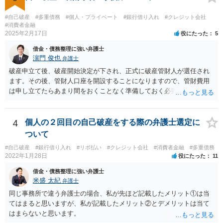
#自己破産
#多重債務
#個人・プライベート
#銀行借り入れ
#クレジット会社
#消費者金融
2025年2月17日
役にたった
5
借金・債務整理に強い弁護士
濵門 俊也
弁護士
破産申立て後、破産開始決定が下され、正式に破産管財人が選任され
ます。その後、管財人口座を開設することになりますので、管財費用
は申し立てたらあまり間をおくことなく準備しておく必要がありま
す。
4
個人の２回目の自己破産をする際の弁護士選定に
ついて
#自己破産
#銀行借り入れ
#リボ払い
#クレジット会社
#消費者金融
#多重債務
2022年1月28日
役にたった
11
借金・債務整理に強い弁護士
米盛 太紀
弁護士
同じ事務所で違う弁護士の場合、私が先ほど記載したメリット①は当
てはまると思いますが、私が記載したメリット②とデメリットは当て
はまらないと思います。