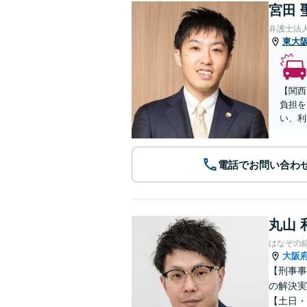
宮田 
弁護士法
東大
【関西
負担を
い、利
電話でお問い合わ
丸山 
はなぞの
大阪
【刑事事
の解決実
【土日・