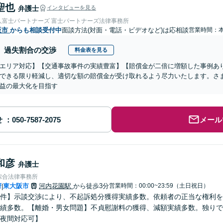
聖也
弁護士
インタビューを見る
人富士パートナーズ 富士パートナーズ法律事務所
阪市
からも相談受付中
面談方法(対面・電話・ビデオなど)は応相談
営業時間：
過失割合の交渉
料金表を見る
エリア対応】【交通事故事件の実績豊富】【賠償金が二倍に増額した事例あ
できる限り軽減し、適切な額の賠償金が受け取れるよう尽力いたします。さ
益の最大化を目指す
せ
メール
和彦
弁護士
綜合法律事務所
府
東大阪市
河内花園駅
から徒歩3分
営業時間：00:00~23:59（土日祝日）
|
件】示談交渉により、不起訴処分獲得実績多数。依頼者の正当な権利を
績多数。【離婚・男女問題】不貞慰謝料の獲得、減額実績多数。独りで
夜間対応可】