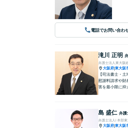
電話でお問い合わ
滝川 正明
弁護士法人東大阪
大阪府
東大阪
|
【司法書士・土
慰謝料請求や財
害を最小限に抑
島 盛仁
弁護
弁護士法人i 本部
大阪府
東大阪
|