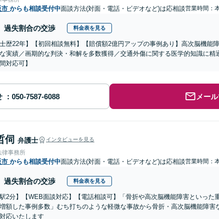
阪市
からも相談受付中
面談方法(対面・電話・ビデオなど)は応相談
営業時間：
過失割合の交渉
料金表を見る
士歴22年】【初回相談無料】【賠償額2億円アップの事例あり】高次脳機能
な実績／画期的な判決・和解を多数獲得／交通外傷に関する医学的知識に精
間対応可】
せ
メール
哲伺
弁護士
インタビューを見る
法律事務所
阪市
からも相談受付中
面談方法(対面・電話・ビデオなど)は応相談
営業時間：
過失割合の交渉
料金表を見る
駅2分】【WEB面談対応】【電話相談可】「骨折や高次脳機能障害といった
増額した事例多数」むち打ちのような軽微な事故から骨折・高次脳機能障害
対応いたします