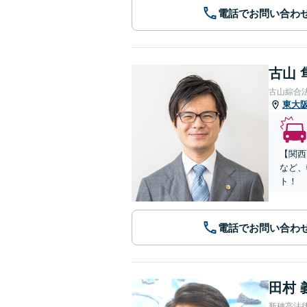
電話でお問い合わ
古山 
古山綜合
東大
【関西
など、
ト！
電話でお問い合わ
田村 
新穂高法