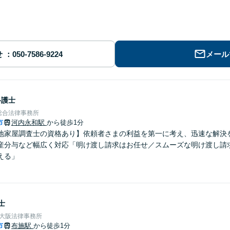
せ
メール
弁護士
総合法律事務所
市
河内永和駅
から徒歩1分
地家屋調査士の資格あり】依頼者さまの利益を第一に考え、迅速な解決
産分与など幅広く対応「明け渡し請求はお任せ／スムーズな明け渡し請
える」
士
東大阪法律事務所
市
布施駅
から徒歩1分