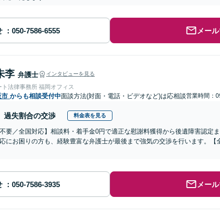
せ
メール
朱李
弁護士
インタビューを見る
ート法律事務所 福岡オフィス
阪市
からも相談受付中
面談方法(対面・電話・ビデオなど)は応相談
営業時間：09
過失割合の交渉
料金表を見る
不要／全国対応】相談料・着手金0円で適正な慰謝料獲得から後遺障害認定
応にお困りの方も、経験豊富な弁護士が最後まで強気の交渉を行います。【全
せ
メール