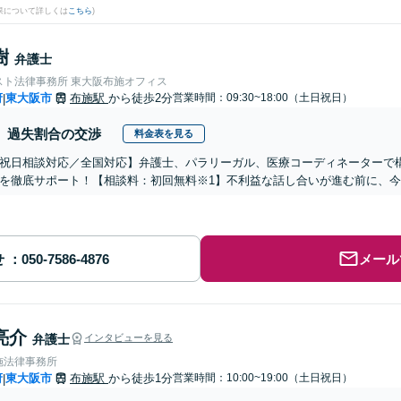
果について詳しくは
こちら
)
樹
弁護士
スト法律事務所 東大阪布施オフィス
府
東大阪市
布施駅
から徒歩2分
営業時間：09:30~18:00（土日祝日）
|
過失割合の交渉
料金表を見る
祝日相談対応／全国対応】弁護士、パラリーガル、医療コーディネーターで
を徹底サポート！【相談料：初回無料※1】不利益な話し合いが進む前に、
せ
メール
亮介
弁護士
インタビューを見る
施法律事務所
府
東大阪市
布施駅
から徒歩1分
営業時間：10:00~19:00（土日祝日）
|