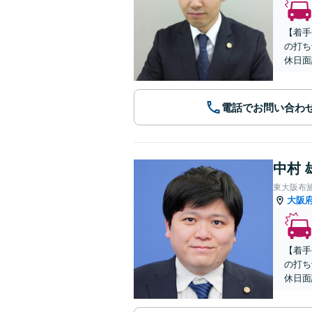
【着手
の打ち
休日面
電話でお問い合わ
中村 
東大阪布
大阪
【着手
の打ち
休日面