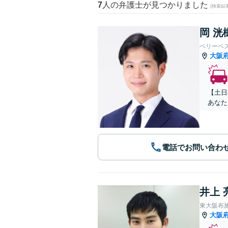
7
人の弁護士が見つかりました
(検索結
岡 洸
ベリーベ
大阪
【土日
あなた
電話でお問い合わ
井上 
東大阪布
大阪