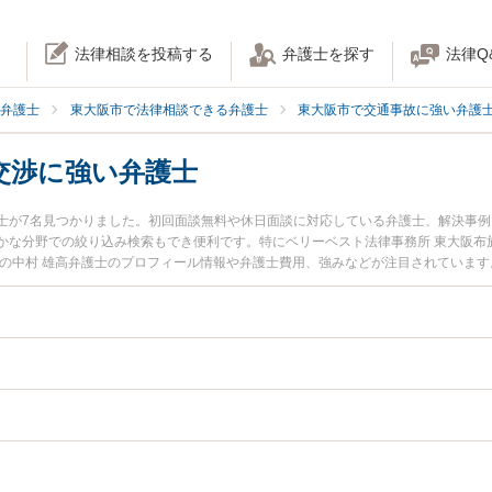
法律相談を投稿する
弁護士を探す
法律Q
弁護士
東大阪市で法律相談できる弁護士
東大阪市で交通事故に強い弁護
交渉に強い弁護士
士が7名見つかりました。初回面談無料や休日面談に対応している弁護士、解決事
かな分野での絞り込み検索もでき便利です。特にベリーベスト法律事務所 東大阪布
所の中村 雄高弁護士のプロフィール情報や弁護士費用、強みなどが注目されていま
い』『過失割合の交渉のトラブル解決の実績豊富な近くの弁護士を検索したい』『
お困りの相談者さんにおすすめです。