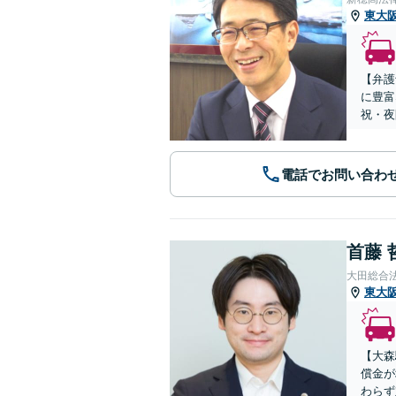
東大
【弁護
に豊富
祝・夜
電話でお問い合わ
首藤 
大田総合
東大
【大森
償金が
わらず