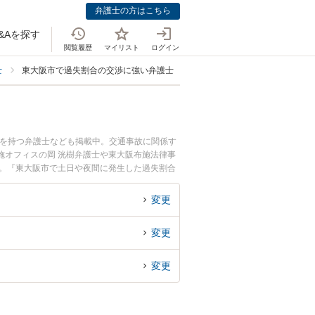
弁護士の方はこちら
&Aを探す
閲覧履歴
マイリスト
ログイン
士
東大阪市で過失割合の交渉に強い弁護士
例を持つ弁護士なども掲載中。交通事故に関係す
施オフィスの岡 洸樹弁護士や東大阪布施法律事
す。『東大阪市で土日や夜間に発生した過失割合
初回相談無料で過失割合の交渉を法律相談できる
変更
変更
変更