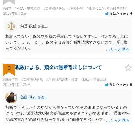
あると主張される可能性がございます。 その場合には、貸付であるこ
とを伺わせる事情をどれだけ積み重ねることが出来るか、というとこ
#遺言
#M&A・事業承継
#口座凍結解除
#家族信託
#成年後見(生前の財産管理)
ろとなります。 返済の事実や、返済を約束するメール等です。 金額の
2019年9月2日
役にたった
4
大きさや状況を考えると、一つ一つの問題を解決し、万が一に備えて
おく方が宜しいかと思います。 緊急という訳ではないかと思います
内藤 政信
弁護士
が、事前準備が早い方が有効な手段が増える傾向にありますので、早
相続人でないと保険や相続の手続はできないですね。 教えてあげれば
目に弁護士を入れられることを御検討頂くと良いかと思います。
いいでしょう。 また、保険金は遺留分減殺請求できないので、受け取
ってください。
3
親族による、預金の無断引出しについて
#家族信託
#口座凍結解除
#相続財産調査・鑑定
#M&A・事業承継
2018年10月25日
役にたった
9
高島 秀行
弁護士
無断で下ろしたものや父から預かっていてそのままになっているもの
については 返還請求や損害賠償請求をすることができます。 通帳や払
戻請求書などの資料を持って弁護士に面談で相談した方がよいと思い
ます。