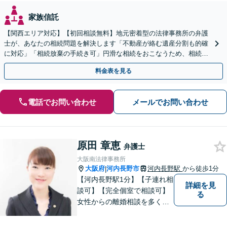
家族信託
【関西エリア対応】【初回相談無料】地元密着型の法律事務所の弁護
士が、あなたの相続問題を解決します「不動産が絡む遺産分割も的確
に対応」「相続放棄の手続き可」円滑な相続をおこなうため、相続問
題は自分の代で解決しましょう【完全個室制】
料金表を見る
電話でお問い合わせ
メールでお問い合わせ
原田 章恵
弁護士
大阪南法律事務所
大阪府
河内長野市
河内長野駅
から徒歩1分
|
【河内長野駅1分】【子連れ相
詳細を見
談可】【完全個室で相談可】
る
女性からの離婚相談を多くご
依頼いただいています。 どの
ような些細なことでも、お気