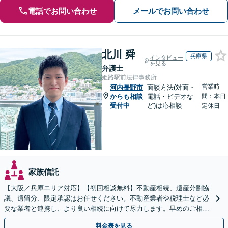
電話でお問い合わせ
メールでお問い合わせ
北川 舜
兵庫県
インタビュー
を見る
弁護士
姫路駅前法律事務所
営業時
河内長野市
面談方法(対面・
からも相談
電話・ビデオな
間：本日
受付中
ど)は応相談
定休日
家族信託
【大阪／兵庫エリア対応】【初回相談無料】不動産相続、遺産分割協
議、遺留分、限定承認はお任せください。不動産業者や税理士など必
要な業者と連携し、より良い相続に向けて尽力します。早めのご相談
が複雑化を防ぐカギとなります【休日相談可】
料金表を見る