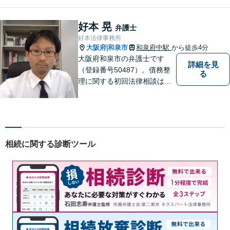
籍。全案件を複数の弁護士で
担当する安心のサポート体
制。グループ会社に税理士法
好本 晃
弁護士
人・社労士事務所・不動産会
好本法律事務所
社があり問題を丸ごと解決！
大阪府
和泉市
和泉府中駅
から徒歩4分
|
大阪府和泉市の弁護士です
詳細を見
（登録番号50487）。債務整
る
理に関する初回法律相談は無
料です。
相続に関する診断ツール