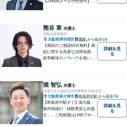
【24時間メール予約受付】
【当日相談可】お客様の目線
に立って、冷静かつ正確な助
言をすることを心がけており
ます。
熊谷 章
弁護士
堺鳳法律事務所
大阪府
堺市西区
鳳駅
から徒歩1分
|
【相続のご相談60分無料】相
詳細を見
続に関する高度な法律知識、
る
紛争解決のノウハウを使い、
より良い法的サービスを提供
します。 ご相談者様の大切な
時間を無駄にしないよう、的
確かつスピーディーに進め、
堀 智弘
弁護士
ご相談様にとって最適なご提
弁護士法人堀総合法律事務所 和泉支店
案ができるよう努めます。
大阪府
泉大津市
和泉府中駅
から徒歩7分
|
【和泉府中駅すぐ】南大阪・
詳細を見
泉州地域の「経験豊富な弁護
る
士」。ご依頼後はLINEでやり
取り可能。4名の弁護士が在