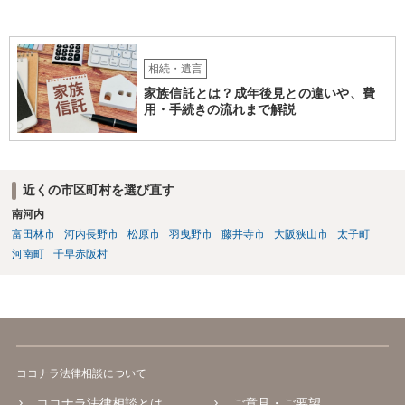
相続・遺言
家族信託とは？成年後見との違いや、費
用・手続きの流れまで解説
近くの市区町村を選び直す
南河内
富田林市
河内長野市
松原市
羽曳野市
藤井寺市
大阪狭山市
太子町
河南町
千早赤阪村
ココナラ法律相談について
ココナラ法律相談とは
ご意見・ご要望