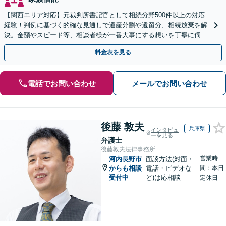
【関西エリア対応】元裁判所書記官として相続分野500件以上の対応
経験！判例に基づく的確な見通しで遺産分割や遺留分、相続放棄を解
決。金額やスピード等、相談者様が一番大事にする想いを丁寧に伺い
最善の解決策を提案【WEB面談可】
料金表を見る
電話でお問い合わせ
メールでお問い合わせ
後藤 敦夫
兵庫県
インタビュ
ーを見る
弁護士
後藤敦夫法律事務所
営業時
河内長野市
面談方法(対面・
からも相談
電話・ビデオな
間：本日
受付中
ど)は応相談
定休日