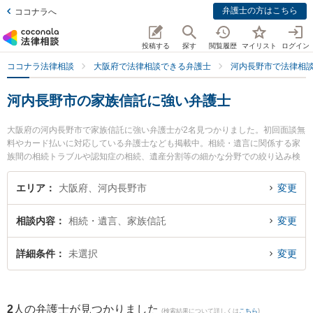
弁護士の方はこちら
ココナラへ
投稿する
探す
閲覧履歴
マイリスト
ログイン
ココナラ法律相談
大阪府で法律相談できる弁護士
河内長野市で法律相
河内長野市の家族信託に強い弁護士
大阪府の河内長野市で家族信託に強い弁護士が2名見つかりました。初回面談無
料やカード払いに対応している弁護士なども掲載中。相続・遺言に関係する家
族間の相続トラブルや認知症の相続、遺産分割等の細かな分野での絞り込み検
索もでき便利です。特に大阪南法律事務所の河合 洋次弁護士や大阪南法律事務
所の原田 章恵弁護士のプロフィール情報や弁護士費用、強みなどが注目されて
エリア
大阪府、河内長野市
変更
います。『河内長野市で土日や夜間に発生した家族信託のトラブルを今すぐに
弁護士に相談したい』『家族信託のトラブル解決の実績豊富な近くの弁護士を
相談内容
相続・遺言、家族信託
変更
検索したい』『初回相談無料で家族信託を法律相談できる河内長野市内の弁護
士に相談予約したい』などでお困りの相談者さんにおすすめです。
詳細条件
未選択
変更
2
人の弁護士が見つかりました
(検索結果について詳しくは
こちら
)