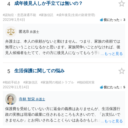
4
成年後見人しか手立ては無いの？
#認知症・意思疎通不能
#家族信託
#成年後見(生前の財産管理)
2023年1月4日
役にたった
3
匿名B
弁護士
弁護士は、本人の依頼がないと動けません。つまり、家族の依頼では
無理ということになるかと思います。家族間争いごとがなければ、後
見人候補者をたてて、その方に後見人になってもらう手続をすすめた
ほうが、今後もいろいろやりやすくなると思います。
5
生活保護に関しての悩み
#相続手続き
#家族信託
#家族間の相続トラブル
#相続税対策
2022年11月14日
役にたった
5
寺林 智栄
弁護士
保護費を受給していない方に返金の義務はありませんが、生活保護行
政の実務は現場の裁量に任されるところも大きいので、「お支払いで
きませんか」とお伺いされることくらいはあるかもしれません。 通報
するかどうかは、あなたとお父さんの妹さんとの関係などを総合的に