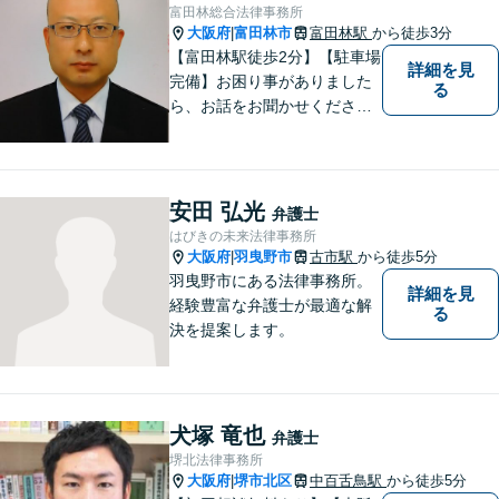
富田林総合法律事務所
大阪府
富田林市
富田林駅
から徒歩3分
|
【富田林駅徒歩2分】【駐車場
詳細を見
完備】お困り事がありました
る
ら、お話をお聞かせくださ
い。一つ一つ丁寧にお話をお
伺いし、最適な解決策をご提
案します。
安田 弘光
弁護士
はびきの未来法律事務所
大阪府
羽曳野市
古市駅
から徒歩5分
|
羽曳野市にある法律事務所。
詳細を見
経験豊富な弁護士が最適な解
る
決を提案します。
犬塚 竜也
弁護士
堺北法律事務所
大阪府
堺市北区
中百舌鳥駅
から徒歩5分
|