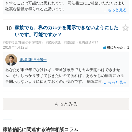
きすることは可能だと思われます。 司法書士にご相談いただくとより
確実な情報が得られると思います。
10
家族でも、私のカルテを開示できないようにした
いです。可能ですか？
#成年後見(生前の財産管理)
#家族信託
#認知症・意思疎通不能
2019年4月12日
役にたった
1
馬場 龍行
弁護士
あなたが未成年でなければ，普通は家族でもカルテ開示はできませ
ん。が，しっかり禁じておきたいのであれば，あらかじめ病院にカル
テ開示しないように伝えておくのが安心です。 病院に開示しないよう
に伝える書面を作ることはできますが，それがなくても開示はされる
可能性は低いのでコストパフォーマンスとしてはどうかなという感じ
がします。
もっとみる
家族信託に関連する法律相談コラム