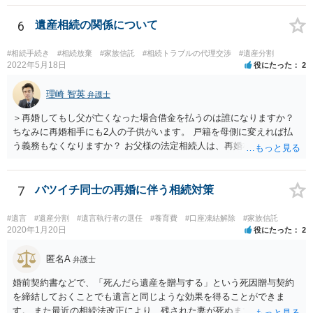
考えてご判断いただくのが良いと思います。
6
遺産相続の関係について
#相続手続き
#相続放棄
#家族信託
#相続トラブルの代理交渉
#遺産分割
2022年5月18日
役にたった
2
理崎 智英
弁護士
＞再婚してもし父が亡くなった場合借金を払うのは誰になりますか？
ちなみに再婚相手にも2人の子供がいます。 戸籍を母側に変えれば払
う義務もなくなりますか？ お父様の法定相続人は、再婚相手とご相談
者様なので、お父様の借金はご相談者様も相続することになります。
戸籍がどこにあるのかは関係ありません。 ただし、お父様が亡くなっ
たことを知ってから３か月以内に家庭裁判所にて「相続放棄」の手続
7
バツイチ同士の再婚に伴う相続対策
をすれば、ご相談者様はお父様の借金は相続しません。
#遺言
#遺産分割
#遺言執行者の選任
#養育費
#口座凍結解除
#家族信託
2020年1月20日
役にたった
2
匿名A
弁護士
婚前契約書などで、「死んだら遺産を贈与する」という死因贈与契約
を締結しておくことでも遺言と同じような効果を得ることができま
す。 また最近の相続法改正により、残された妻が死ぬまで家に住み続