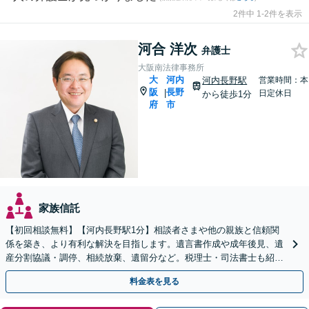
2件中 1-2件を表示
河合 洋次
弁護士
大阪南法律事務所
大
河内
河内長野駅
営業時間：本
阪
長野
|
日定休日
から徒歩1分
府
市
家族信託
【初回相談無料】【河内長野駅1分】相談者さまや他の親族と信頼関
係を築き、より有利な解決を目指します。遺言書作成や成年後見、遺
産分割協議・調停、相続放棄、遺留分など。税理士・司法書士も紹介
いたします【弁護士歴15年以上】
料金表を見る