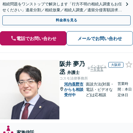
相続問題をワンストップで解決します「行方不明の相続人調査もお任
せください」遺産分割／相続放棄／相続人調査／遺留分侵害額請求／
登記など【休日・夜間面談可】【分割払い対応】
料金表を見る
電話でお問い合わせ
メールでお問い合わせ
阪井 夢乃
大阪府
インタビュ
ーを見る
丞
弁護士
コスモ法律事務所
営業時
河内長野市
面談方法(対面・
からも相談
電話・ビデオな
間：本日
受付中
ど)は応相談
定休日
家族信託