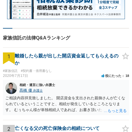
家族信託の法律Q&Aランキング
1
離婚したら親が出した開店資金返してもらえるの
か
#家族信託
#契約書・借用書なし
2020年7月17日
役にたった
18
相続・遺言に強い弁護士
髙橋 優
弁護士
ご相談内容拝見致しました。 開店資金を支出された親御さんが亡くな
られているということですと、相続が発生しているところとなりま
す。 むぅちゃん様が単独相続人であれば、お書き頂いたような方法で
ご主人に書面を書いてもらうことで対応は可能かと思います。 他にも
相続人おられるということであれば、他の相続人との協議が必要とな
るところです。 また、当該点とは別にご主人から貸付ではなく贈与で
2
亡くなる父の死亡保険金の相続について