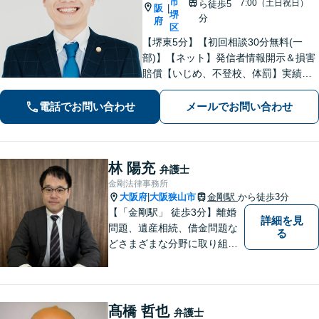
市
7:00（土日祝日）
ら徒歩5
阪
|
堺
分
府
区
【堺東5分】【初回相談30分無料(一
部)】【ネット】発信者情報開示＆損害
賠償【いじめ、不登校、体罰】実績豊
富【離婚問題】不倫・離婚に注力／有
利な条件での慰謝料・離婚【労働問
電話でお問い合わせ
メールでお問い合わせ
題】ハラスメント事案の実績／裁判を
見据えて加害者・会社と交渉【土日祝
対応】
林 陽充
弁護士
金剛法律事務所
大阪府
大阪狭山市
金剛駅
から徒歩3分
|
【「金剛駅」 徒歩3分】離婚
詳細を見
問題、遺産相続、借金問題な
る
どさまざまな分野に取り組ん
でいます。ご相談者さまの問
題解決のお手伝いを心掛けて
いますので、どうぞお気軽に
ご相談ください。
髙橋 哲也
弁護士