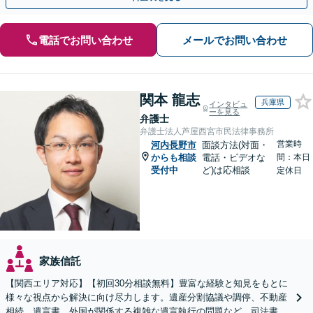
電話でお問い合わせ
メールでお問い合わせ
関本 龍志
兵庫県
インタビュ
ーを見る
弁護士
弁護士法人芦屋西宮市民法律事務所
営業時
河内長野市
面談方法(対面・
からも相談
電話・ビデオな
間：本日
受付中
ど)は応相談
定休日
家族信託
【関西エリア対応】【初回30分相談無料】豊富な経験と知見をもとに
様々な視点から解決に向け尽力します。遺産分割協議や調停、不動産
相続、遺言書、外国が関係する複雑な遺言執行の問題など。司法書士