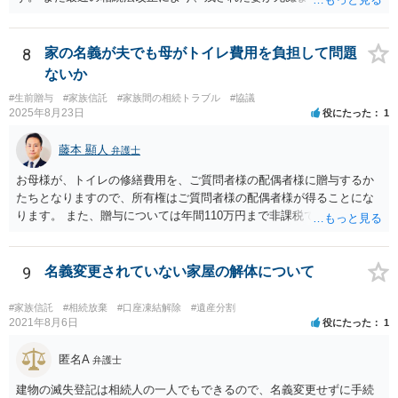
けられる権利として「配偶者居住権」という制度が設けられましたの
で、その制度を活用する方法も考えられます。 もし契約書の作成まで
視野に入れておられる場合は、お近くの弁護士、できれば相続に強い
8
家の名義が夫でも母がトイレ費用を負担して問題
弁護士にご相談なさるとよいでしょう。
ないか
#生前贈与
#家族信託
#家族間の相続トラブル
#協議
2025年8月23日
役にたった
1
藤本 顯人
弁護士
お母様が、トイレの修繕費用を、ご質問者様の配偶者様に贈与するか
たちとなりますので、所有権はご質問者様の配偶者様が得ることにな
ります。 また、贈与については年間110万円まで非課税であり、トイ
レの修繕費であればこの枠内に収まると思います。
9
名義変更されていない家屋の解体について
#家族信託
#相続放棄
#口座凍結解除
#遺産分割
2021年8月6日
役にたった
1
匿名A
弁護士
建物の滅失登記は相続人の一人でもできるので、名義変更せずに手続