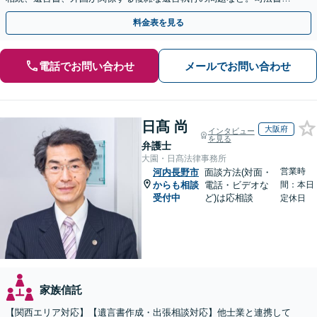
や税理士とも連携し、円滑な解決を【オンライン面談可】
料金表を見る
電話でお問い合わせ
メールでお問い合わせ
日髙 尚
大阪府
インタビュー
を見る
弁護士
大園・日髙法律事務所
営業時
河内長野市
面談方法(対面・
からも相談
電話・ビデオな
間：本日
受付中
ど)は応相談
定休日
家族信託
【関西エリア対応】【遺言書作成・出張相談対応】他士業と連携して