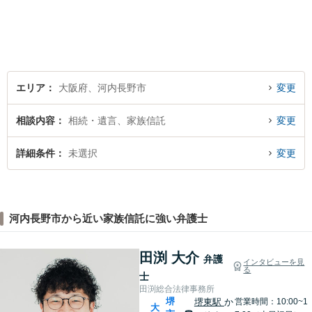
軽にご相談下さい。 早期の対
処が皆様の問題解決に大きく
つながります。
エリア
大阪府、河内長野市
変更
相談内容
相続・遺言、家族信託
変更
詳細条件
未選択
変更
河内長野市から近い家族信託に強い弁護士
田渕 大介
弁護
インタビューを見
る
士
田渕総合法律事務所
堺
堺東駅
か
営業時間：10:00~1
大