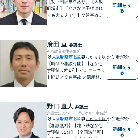
【初回相談無料あり】【大阪
詳細を見
府堺市】【小さなお子様連れ
る
でも大丈夫です】交通事故、
離婚、相続、借金問題の初回
相談料は無料です。親身にな
ってご相談に乗ります。
廣田 亘
弁護士
河内総合法律事務所
大阪府
堺市北区
なかもず駅
から徒歩3分
|
【時間外相談可能】【なかも
詳細を見
ず駅徒歩約1分】インターネッ
る
ト問題／交通事故 ／遺産相
続。弁護士になったばかりの
頃の気持ちを忘れずに、地域
の皆様の法律トラブルにしっ
かりとお応えいたします。 お
野口 直人
弁護士
気軽にご相談ください。
弁護士法人バディ 堺なかもず事務所
大阪府
堺市北区
なかもず駅
から徒歩2分
|
【相談無料】【地下鉄なかも
詳細を見
ず駅徒歩2分】【全国訪問可】
る