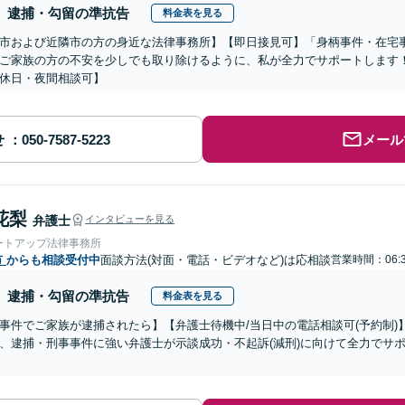
逮捕・勾留の準抗告
料金表を見る
市および近隣市の方の身近な法律事務所】【即日接見可】「身柄事件・在宅
ご家族の方の不安を少しでも取り除けるように、私が全力でサポートします
休日・夜間相談可】
せ
メール
花梨
弁護士
インタビューを見る
ートアップ法律事務所
市
からも相談受付中
面談方法(対面・電話・ビデオなど)は応相談
営業時間：06:
逮捕・勾留の準抗告
料金表を見る
事件でご家族が逮捕されたら】【弁護士待機中/当日中の電話相談可(予約制
、逮捕・刑事事件に強い弁護士が示談成功・不起訴(減刑)に向けて全力でサ