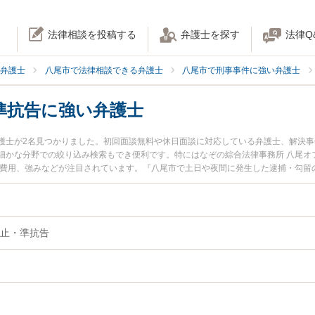
法律相談を投稿する
弁護士を探す
法律Q
弁護士
八尾市で法律相談できる弁護士
八尾市で刑事事件に強い弁護士
準抗告に強い弁護士
護士が2名見つかりました。初回面談無料や休日面談に対応している弁護士、解決
細かな分野での絞り込み検索もでき便利です。特にはなぞの綜合法律事務所 八尾オ
士費用、強みなどが注目されています。『八尾市で土日や夜間に発生した逮捕・勾留
実績豊富な近くの弁護士を検索したい』『初回相談無料で逮捕・勾留の準抗告を法
。
止・準抗告