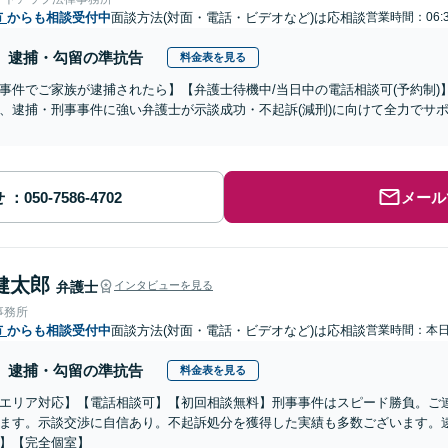
市
からも相談受付中
面談方法(対面・電話・ビデオなど)は応相談
営業時間：06:
逮捕・勾留の準抗告
料金表を見る
事件でご家族が逮捕されたら】【弁護士待機中/当日中の電話相談可(予約制
、逮捕・刑事事件に強い弁護士が示談成功・不起訴(減刑)に向けて全力でサ
せ
メール
健太郎
弁護士
インタビューを見る
事務所
市
からも相談受付中
面談方法(対面・電話・ビデオなど)は応相談
営業時間：本
逮捕・勾留の準抗告
料金表を見る
エリア対応】【電話相談可】【初回相談無料】刑事事件はスピード勝負。ご
ます。示談交渉に自信あり。不起訴処分を獲得した実績も多数ございます。
】【完全個室】