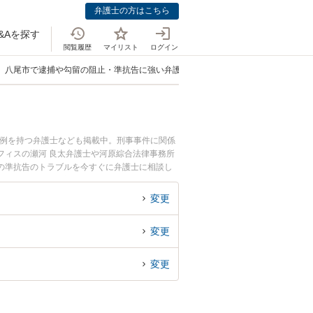
弁護士の方はこちら
&Aを探す
閲覧履歴
マイリスト
ログイン
八尾市で逮捕や勾留の阻止・準抗告に強い弁護士
事例を持つ弁護士なども掲載中。刑事事件に関係
フィスの瀬河 良太弁護士や河原綜合法律事務所
の準抗告のトラブルを今すぐに弁護士に相談し
律相談できる八尾市内の弁護士に相談予約した
変更
変更
変更