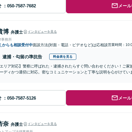
せ
メール
貴博
弁護士
インタビューを見る
律事務所
市
からも相談受付中
面談方法(対面・電話・ビデオなど)は応相談
営業時間：10:
逮捕・勾留の準抗告
料金表を見る
エリア対応】警察に呼ばれた・逮捕されたらすぐ問い合わせください！ご家
ーディかつ適切に対応。密なコミュニケーションと丁寧な説明を心がけてい
せ
メール
杏奈
弁護士
インタビューを見る
ートアップ法律事務所