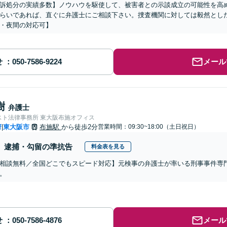
訴処分の実績多数】ノウハウを駆使して、被害者との示談成立の可能性を高
らいであれば、直ぐに弁護士にご相談下さい。捜査機関に対しては毅然とし
・夜間の対応可】
せ
メール
樹
弁護士
スト法律事務所 東大阪布施オフィス
府
東大阪市
布施駅
から徒歩2分
営業時間：09:30~18:00（土日祝日）
|
逮捕・勾留の準抗告
料金表を見る
相談無料／全国どこでもスピード対応】元検事の弁護士が率いる刑事事件専
。
せ
メール