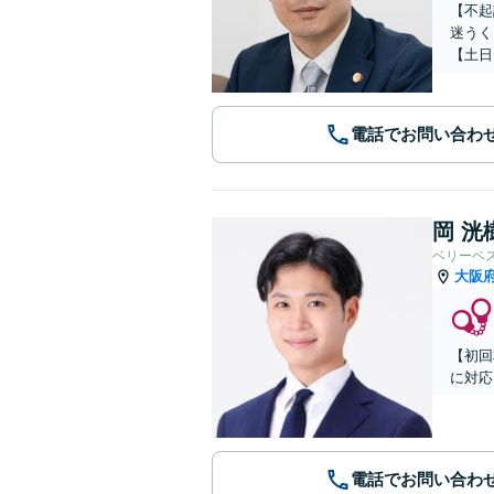
【不起
迷うく
【土日
電話でお問い合わ
岡 洸
ベリーベ
大阪
【初回
に対応
電話でお問い合わ