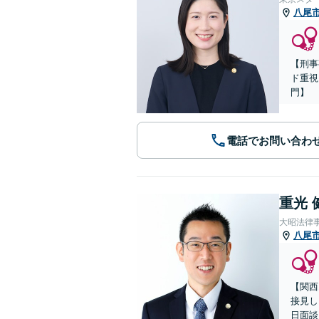
八尾
【刑事
ド重視
門】
電話でお問い合わ
重光 
大昭法律
八尾
【関西
接見し
日面談