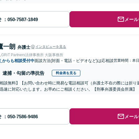
せ
メール
鷹一朗
弁護士
インタビューを見る
RiT Partners法律事務所 大阪事務所
市
からも相談受付中
面談方法(対面・電話・ビデオなど)は応相談
営業時間：本
逮捕・勾留の準抗告
料金表を見る
相談無料】【お問い合わせ時に簡易な電話相談可（弁護士不在の際には折り
迅速に対応いたします。お早めにご相談ください。【刑事弁護委員会所属】
せ
メール