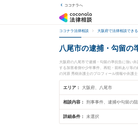
ココナラへ
ココナラ法律相談
大阪府で法律相談できる
八尾市の逮捕・勾留の
大阪府の八尾市で逮捕・勾留の準抗告に強い弁
する加害者側や少年事件、再犯・前科あり等の
の河原 秀樹弁護士のプロフィール情報や弁護
たい』『逮捕・勾留の準抗告のトラブル解決の
い』などでお困りの相談者さんにおすすめです
エリア
大阪府、八尾市
相談内容
刑事事件、逮捕や勾留の阻
詳細条件
未選択