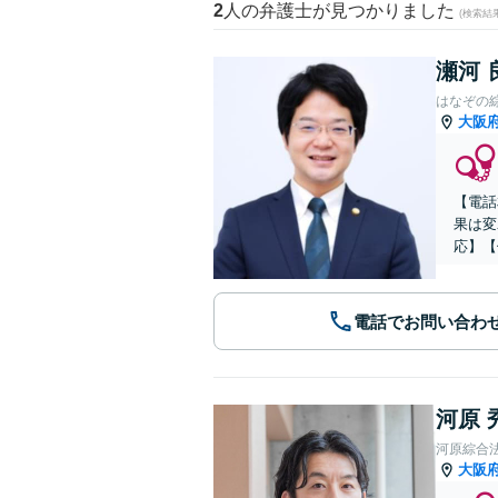
2
人の弁護士が見つかりました
(検索結
瀬河 
はなぞの
大阪
【電話
果は変
応】【
電話でお問い合わ
河原 
河原綜合
大阪