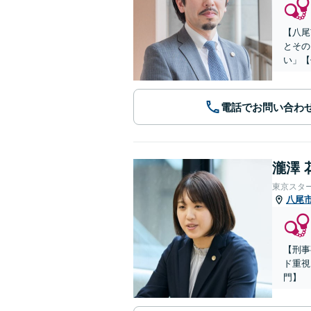
【八尾
とその
い」【
電話でお問い合わ
瀧澤 
東京スタ
八尾
【刑事
ド重視
門】