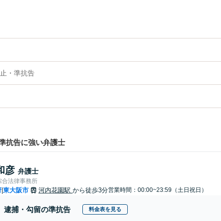
止・準抗告
準抗告に強い弁護士
和彦
弁護士
綜合法律事務所
府
東大阪市
河内花園駅
から徒歩3分
営業時間：00:00~23:59（土日祝日）
|
逮捕・勾留の準抗告
料金表を見る