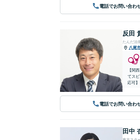
電話でお問い合わ
反田 
たんだ法
八尾
【関西
てスピ
応可】
電話でお問い合わ
田中 
東京スタ