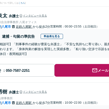
果について詳しくは
こちら
)
良太
弁護士
インタビューを見る
綜合法律事務所 八尾オフィス
府
八尾市
近鉄八尾駅
から徒歩2分
営業時間：00:00~23:55（土日祝日）
|
逮捕・勾留の準抗告
料金表を見る
相談可】「刑事事件の経験が豊富な弁護士」「不安な気持ちに寄り添い、親
わります。「身体拘束の解放を実現した実績多数」「粘り強い交渉で示談を
休日・夜間相談可】
せ
メール
秀樹
弁護士
インタビューを見る
法律事務所
府
八尾市
近鉄八尾駅
から徒歩7分
営業時間：10:00~22:00（土日祝日）
|