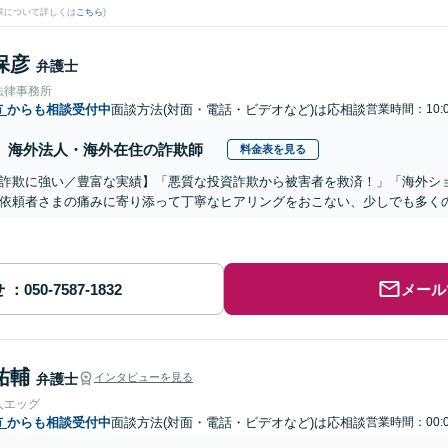
果について詳しくは
こちら
)
保彦
弁護士
法律事務所
市
からも相談受付中
面談方法(対面・電話・ビデオなど)は応相談
営業時間：10:0
海外法人・海外在住の詐欺師
料金表を見る
詐欺に強い／豊富な実績】「悪質な投資詐欺から被害者を救済！」「海外シ
依頼者さまの痛みに寄り添って丁寧なヒアリングをおこない、少しでも多く
せ
メール
祐輔
弁護士
インタビューを見る
人エッグ
市
からも相談受付中
面談方法(対面・電話・ビデオなど)は応相談
営業時間：00:0