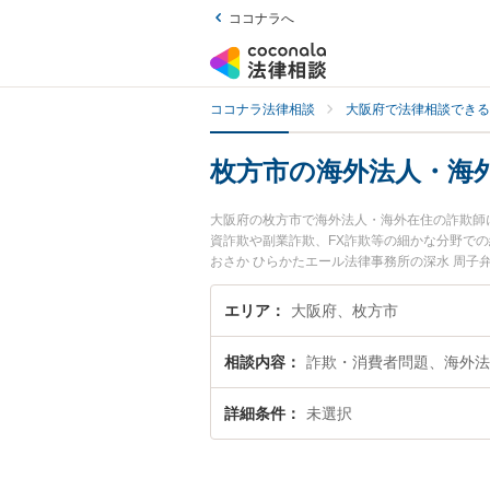
ココナラへ
ココナラ法律相談
大阪府で法律相談できる
枚方市の海外法人・海
大阪府の枚方市で海外法人・海外在住の詐欺師
資詐欺や副業詐欺、FX詐欺等の細かな分野で
おさか ひらかたエール法律事務所の深水 周
欺師のトラブルを今すぐに弁護士に相談したい
詐欺師を法律相談できる枚方市内の弁護士に相
エリア
大阪府、枚方市
相談内容
詐欺・消費者問題、海外法
詳細条件
未選択