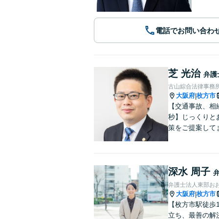
電話でお問い合わ
芝 光治
弁護
古山綜合法律事務
大阪府
枚方市
|
【交通事故、相
秒】じっくりと
策をご提案して
深水 周子
弁護士法人東部お
大阪府
枚方市
|
【枚方市駅徒歩
立ち、最善の解