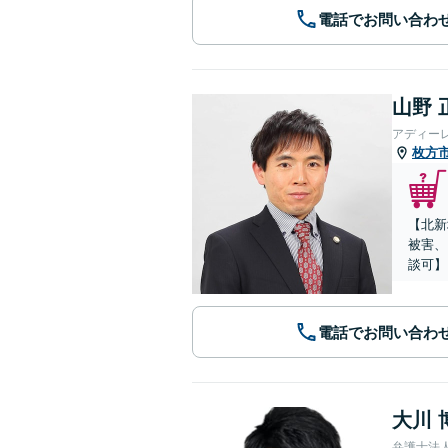
電話でお問い合わ
山野 
アディー
枚方
【北新
被害、
談可】
電話でお問い合わ
大川 
弁護士法