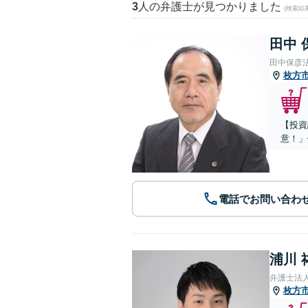
3
人の弁護士が見つかりました
(検索結
田中 
田中保彦
枚方
【投資
意！」
電話でお問い合わ
浦川 
弁護士法
枚方