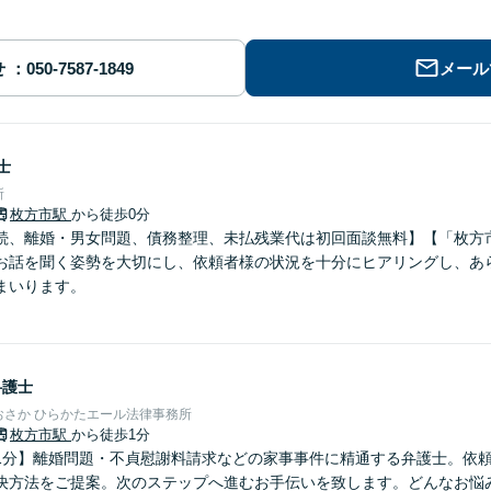
せ
メール
士
所
枚方市駅
から徒歩0分
続、離婚・男女問題、債務整理、未払残業代は初回面談無料】【「枚方市
お話を聞く姿勢を大切にし、依頼者様の状況を十分にヒアリングし、あ
まいります。
弁護士
おさか ひらかたエール法律事務所
枚方市駅
から徒歩1分
1分】離婚問題・不貞慰謝料請求などの家事事件に精通する弁護士。依
決方法をご提案。次のステップへ進むお手伝いを致します。どんなお悩