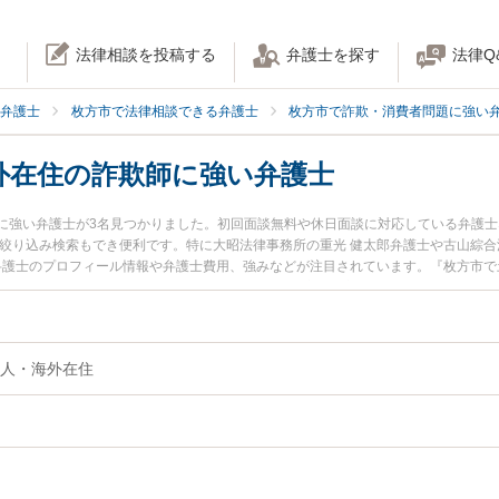
法律相談を投稿する
弁護士を探す
法律Q
弁護士
枚方市で法律相談できる弁護士
枚方市で詐欺・消費者問題に強い
外在住の詐欺師に強い弁護士
に強い弁護士が3名見つかりました。初回面談無料や休日面談に対応している弁護
の絞り込み検索もでき便利です。特に大昭法律事務所の重光 健太郎弁護士や古山綜合
子弁護士のプロフィール情報や弁護士費用、強みなどが注目されています。『枚方市
』『海外法人・海外在住の詐欺師のトラブル解決の実績豊富な近くの弁護士を検索
談予約したい』などでお困りの相談者さんにおすすめです。
人・海外在住