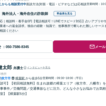
市
からも相談受付中
面談方法(対面・電話・ビデオなど)は応相談
営業時間：10:0
海外法人・海外在住の詐欺師
料金表を見る
応｜相談料・着手金0円【電話相談可！LINEでスピード対応】占いアプリや
業者への返金請求。独自の経験・知識で、他事務所で断られた難しいケース
相談ください
せ
メール
健太郎
弁護士
インタビューを見る
事務所
府
枚方市
樟葉駅
から徒歩5分
営業時間：09:30~18:00（平日）
|
談可】【初回相談無料】生まれ故郷の樟葉エリア（枚方市、八幡市）を
事事件／労働問題／交通事故などに注力。どんな小さなお悩みでお気軽
室】【樟葉駅5分】