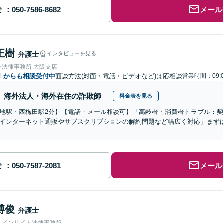
せ
メール
正樹
弁護士
インタビューを見る
レ法律事務所 大阪支店
市
からも相談受付中
面談方法(対面・電話・ビデオなど)は応相談
営業時間：09:0
海外法人・海外在住の詐欺師
料金表を見る
地駅・西梅田駅2分】【電話・メール相談可】「高齢者・消費者トラブル：
インターネット通販やサブスクリプションの解約問題など幅広く対応」まず
せ
メール
博俊
弁護士
人インサイト法律事務所