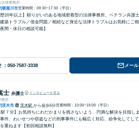
合法律事務所
府
寝屋川市
営業時間：09:30~17:30（平日）
|
歴20年以上】頼りがいのある地域密着型の法律事務所。ベテラン弁護
建築トラブル／借金問題／相続など身近な法律トラブルはお気軽にご相
夜間・休日の相談可能】
せ
メール
嵩士
弁護士
インタビューを見る
事務所
府
茨木市
茨木駅
から徒歩6分
営業時間：10:00~18:00（平日）
|
木駅７分】お気持ちにわだかまりを残さないよう、円満な解決を目指し
事件、わいせつや窃盗などの刑事事件にも幅広く対応。紛争化してして
を重ねます【初回相談無料】