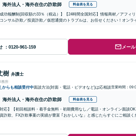
海外法人・海外在住の詐欺師
料金表を見る
成功報酬制(回収額の33％（税込）】【24時間全国対応】情報商材／アフィ
コンサル詐欺／投資詐欺／仮想通貨のトラブルは、お任せください！オンラ
せ
メール
丈樹
弁護士
事務所
市
からも相談受付中
面談方法(対面・電話・ビデオなど)は応相談
営業時間：09:0
海外法人・海外在住の詐欺師
料金表を見る
対応】【初回相談料・着手金無料・初期費用なし／電話・オンライン面談OK、
資詐欺、FX詐欺事案の実績が豊富 ｢おかしいな」と感じたらすぐにご相談く