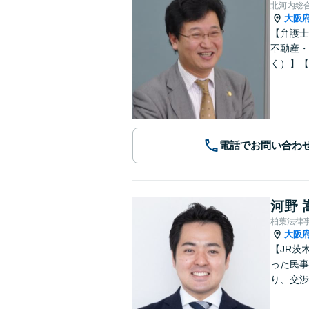
北河内総
大阪
【弁護士
不動産・
く）】【
電話でお問い合わ
河野 
柏葉法律
大阪
【JR茨
った民事
り、交渉