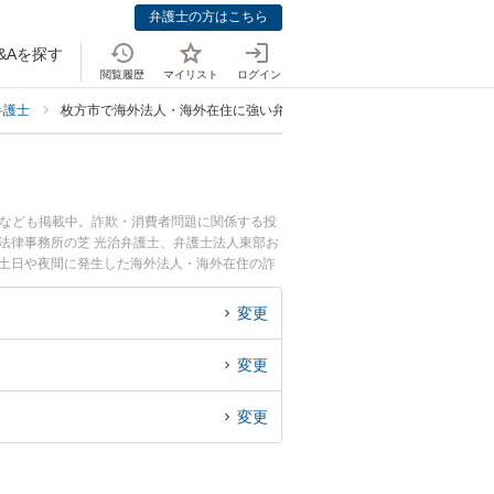
弁護士の方はこちら
&Aを探す
閲覧履歴
マイリスト
ログイン
弁護士
枚方市で海外法人・海外在住に強い弁護士
士なども掲載中。詐欺・消費者問題に関係する投
法律事務所の芝 光治弁護士、弁護士法人東部お
で土日や夜間に発生した海外法人・海外在住の詐
したい』『初回相談無料で海外法人・海外在住の
変更
変更
変更