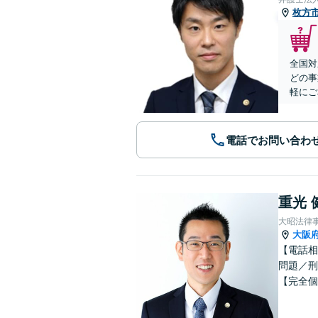
枚方
全国対
どの事
軽にご
電話でお問い合わ
重光 
大昭法律
大阪
【電話相
問題／刑
【完全個