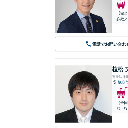
【完全
詐欺／
電話でお問い合わ
植松 
蒼天法律
枚方
【全国
欺、投