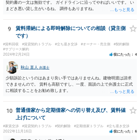
依頼となるかもわからず、着手金額もなんともいえないと思います。
契約書の一文は無効です。 ガイドラインに沿ってやればいいです。 い
複数事務所にあたり、着手金額を確認されるとよいと思います。 ３・
まどき悪い貸し主がいるね。 調停もありますね。
弁護士が依頼を受ければ代わりに裁判所とのやりとりを行うことが可
能です。双方に弁護士がついていればウェブ会議で裁判を実施する場
合もあるでしょう。 ただし、ご本人さんも同行してもらう必要が和解
9
賃料滞納による即時解除についての相談（貸主側
協議の場合だとあると思います。
です）
#賃料回収
#賃貸契約トラブル
#立ち退き交渉
#オーナー・売主側
#契約解除
#サブリース解約
2024年2月24日
役にたった
4
秋山 直人
弁護士
少額訴訟というのはあまり良い手ではありませんね。建物明渡は請求
できませんので。 賃料も高額ですし、一度、面談の上で弁護士に正式
に相談することをお勧め致します。
10
普通借家から定期借家への切り替え及び、賃料値
上げについて
#家賃交渉
#賃貸契約トラブル
#契約解除
#定期借家トラブル
#立ち退き交渉
2022年11月16日
役にたった
6