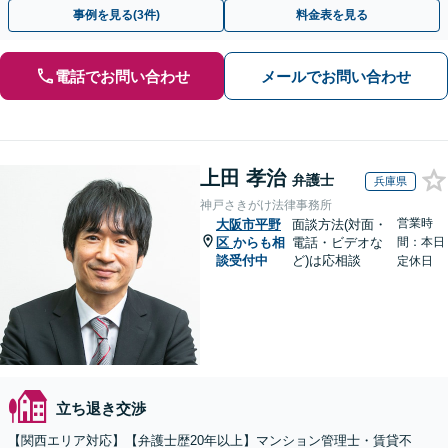
しようとする前に、遠慮なくご相談ください。
事例を見る(3件)
料金表を見る
電話でお問い合わせ
メールでお問い合わせ
上田 孝治
弁護士
兵庫県
神戸さきがけ法律事務所
営業時
大阪市平野
面談方法(対面・
区
からも相
電話・ビデオな
間：本日
談受付中
ど)は応相談
定休日
立ち退き交渉
【関西エリア対応】【弁護士歴20年以上】マンション管理士・賃貸不