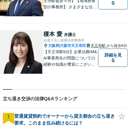
王寺駅徒歩５分】【地域密着
る
型の事務所】 さまざまな法律
問題について相談者・依頼者
の立場に立って、親身に助
言・活動します。 交通事故、
相続、インターネット上のト
榎本 愛
弁護士
ラブルに注力！！
弁護士法人新都法律事務所
大阪府
大阪市天王寺区
天王寺駅
から徒歩6分
|
【天王寺駅6分】企業法務/M&
詳細を見
A/事業再生の問題についての
る
経験や知識が豊富にございま
す！お客様の問題解決に向け
真摯かつ柔軟に対応させてい
ただきます。お気軽にご相談
ください。
立ち退き交渉の法律Q&Aランキング
1
普通賃貸契約でオーナーから貸主都合の立ち退き
要求。このまま住み続けるには？