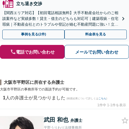
立ち退き交渉
【関西エリア対応】【初回電話相談無料】大手不動産会社からのご相
談案件など実績多数！貸主・借主のどちらも対応可｜建築瑕疵・住宅
瑕疵｜不動産会社とのトラブルや登記が絡む不動産問題に強い！立ち
退き／建物の明け渡し請求【Zooｍ相談可】
事例を見る(2件)
料金表を見る
電話でお問い合わせ
メールでお問い合わせ
大阪市平野区に所在する弁護士
大阪市平野区の事務所等での面談予約が可能です。
1
人の弁護士が見つかりました
(検索結果について詳しくは
こちら
)
1件中 1-1件を表示
武田 和也
弁護士
平野うりわり法律事務所