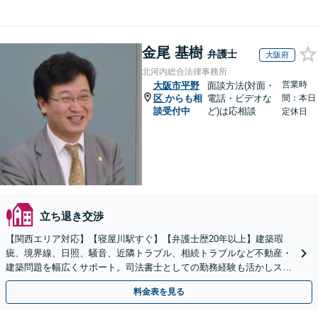
金尾 基樹
弁護士
大阪府
北河内総合法律事務所
営業時
大阪市平野
面談方法(対面・
区
からも相
電話・ビデオな
間：本日
談受付中
ど)は応相談
定休日
立ち退き交渉
【関西エリア対応】【寝屋川駅すぐ】【弁護士歴20年以上】建築瑕
疵、境界線、日照、騒音、近隣トラブル、相続トラブルなど不動産・
建築問題を幅広くサポート。司法書士としての勤務経験も活かしスム
ーズに対処。【初回相談無料】【夜間・休日の相談可能】
料金表を見る