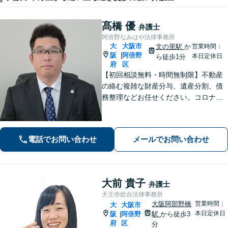
髙橋 優
弁護士
阿倍野なみはや法律事務所
大
大阪市
文の里駅
か
営業時間：
阪
阿倍野
|
本日定休日
ら徒歩1分
府
区
【初回相談無料・時間無制限】不動産
の絡む複雑な財産分与、遺産分割、債
務整理などお任せください。コロナ禍
でお困りの方のご相談を積極的に受け
ております。一人ひとりの不安に寄り
添い、皆さまが安心して暮らせるよ
電話でお問い合わせ
メールでお問い合わせ
う、全力でお守りします。
大前 貴子
弁護士
天王寺総合法律事務所
大阪阿部野橋
営業時間：
大
大阪市
本日定休日
阪
阿倍野
駅
から徒歩3
|
府
区
分