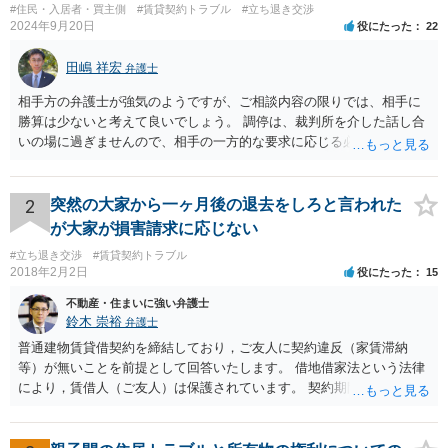
#住民・入居者・買主側
#賃貸契約トラブル
#立ち退き交渉
2024年9月20日
役にたった
22
田嶋 祥宏
弁護士
相手方の弁護士が強気のようですが、ご相談内容の限りでは、相手に
勝算は少ないと考えて良いでしょう。 調停は、裁判所を介した話し合
いの場に過ぎませんので、相手の一方的な要求に応じる必要はなく、
妥協もしてはいけません。調停委員から意に沿わない調停案を示され
ても拒否して大丈夫です。納得いかない場合は調停不調で終了にして
もらうと良いです。 そうすると裁判になりますが、相手に正当事由が
2
突然の大家から一ヶ月後の退去をしろと言われた
かなり少ないケースといえますので、立退請求は棄却、または相当程
が大家が損害請求に応じない
度の立退料を提示しないと立退請求は認められないと思います。た
#立ち退き交渉
#賃貸契約トラブル
だ、裁判となった場合は、費用はかかりますが、弁護士を立てること
2018年2月2日
役にたった
15
をおすすめします。 頑張ってください！
不動産・住まいに強い弁護士
鈴木 崇裕
弁護士
普通建物賃貸借契約を締結しており，ご友人に契約違反（家賃滞納
等）が無いことを前提として回答いたします。 借地借家法という法律
により，賃借人（ご友人）は保護されています。 契約期間途中であれ
ば，賃貸人が何を言おうと（契約書にどう書いてあろうと），契約を
一方的に終了させられてしまうことはありません。 さらに，契約期間
が満了するときであっても， 建物の老朽化が著しいとか，賃貸人（大