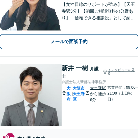
【女性目線のサポートが強み】【天王
寺駅3分】【初回ご相談無料の分野あ
り】「信頼できる相談役」として納得
できる解決を目指します【離婚・男女
問題】安心して相談できる環境・関係
づくりを心がけます【借金・債務整
メールで面談予約
理】経済状況に応じて適切な解決策を
ご提案します
新井 一樹
弁護
インタビューを見
る
士
弁護士法人新都法律事務所
天王寺駅
営業時間：09:00~
大
大阪市
21:00（土日祝
阪
天王寺
から徒歩
|
府
区
日）
6分