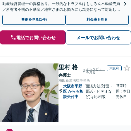
動産経営管理士の資格あり。一般的なトラブルはもちろん不動産売買
／所有者不明の不動産／地主さまのお悩みにも親身になって対応しま
す【夜間・休日の相談可】
事例を見る(1件)
料金表を見る
電話でお問い合わせ
メールでお問い合わせ
里村 格
大阪府
インタビュー
を見る
弁護士
梅田新道法律事務所
営業時
大阪市平野
面談方法(対面・
区
からも相
電話・ビデオな
間：本日
談受付中
ど)は応相談
定休日