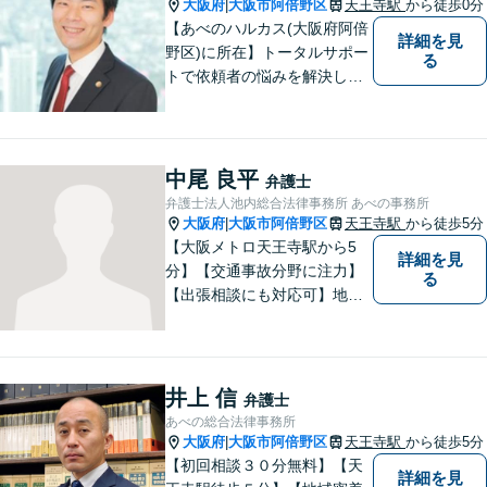
／その他
大阪府
大阪市阿倍野区
天王寺駅
から徒歩0分
|
【あべのハルカス(大阪府阿倍
詳細を見
野区)に所在】トータルサポー
る
トで依頼者の悩みを解決しま
す。
中尾 良平
弁護士
弁護士法人池内総合法律事務所 あべの事務所
大阪府
大阪市阿倍野区
天王寺駅
から徒歩5分
|
【大阪メトロ天王寺駅から5
詳細を見
分】【交通事故分野に注力】
る
【出張相談にも対応可】地元
大阪市で法律問題にお困りの
方々に全力でサポートいたし
ます。個人・法人を問わず、
幅広い法律サービスを提供い
井上 信
弁護士
たします。お気軽にご相談く
あべの総合法律事務所
ださい。
大阪府
大阪市阿倍野区
天王寺駅
から徒歩5分
|
【初回相談３０分無料】【天
詳細を見