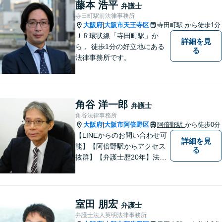
い分野に対応しております。
藤本 浩平
弁護士
お気軽にご相談ください。
寺田町駅前法律事務所
【夜間・休日対応可】
大阪府
大阪市天王寺区
寺田町駅
から徒歩1分
|
ＪＲ環状線「寺田町駅」か
詳細を見
ら， 徒歩1分の好立地にある
る
法律事務所です。
角谷 洋一郎
弁護士
角谷法律事務所
大阪府
大阪市阿倍野区
阿倍野駅
から徒歩0分
|
【LINEからのお問い合わせ可
詳細を見
能】【阿倍野駅からアクセス
る
抜群】【弁護士歴20年】法テ
ラス・弁護士費用特約の利用
が可能です。丁寧なヒアリン
グ・他士業連携によるワンス
トップ対応が強み！交通事故
室田 朋宏
弁護士
／遺産分割／離婚／債務整理
弁護士法人英明法律事務所