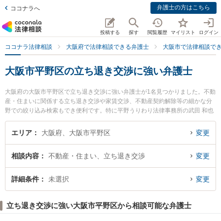
弁護士の方はこちら
ココナラへ
投稿する
探す
閲覧履歴
マイリスト
ログイン
ココナラ法律相談
大阪府で法律相談できる弁護士
大阪市で法律相談で
大阪市平野区の立ち退き交渉に強い弁護士
大阪府の大阪市平野区で立ち退き交渉に強い弁護士が1名見つかりました。不動
産・住まいに関係する立ち退き交渉や家賃交渉、不動産契約解除等の細かな分
野での絞り込み検索もでき便利です。特に平野うりわり法律事務所の武田 和也
弁護士のプロフィール情報や弁護士費用、強みなどが注目されています。『大
阪市平野区で土日や夜間に発生した立ち退き交渉のトラブルを今すぐに弁護士
エリア
大阪府、大阪市平野区
変更
に相談したい』『立ち退き交渉のトラブル解決の実績豊富な近くの弁護士を検
索したい』『初回相談無料で立ち退き交渉を法律相談できる大阪市平野区内の
相談内容
不動産・住まい、立ち退き交渉
変更
弁護士に相談予約したい』などでお困りの相談者さんにおすすめです。
詳細条件
未選択
変更
立ち退き交渉に強い大阪市平野区から相談可能な弁護士