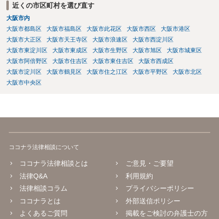
近くの市区町村を選び直す
賃貸借の期間が満了した後建物の賃借人が使用を継続する場合におい
大阪市内
て、建物の賃貸人が遅滞なく異議を述べなかったときも、同項と同様
とする。 （建物賃貸借契約の更新拒絶等の要件） 第二十八条 建物の
大阪市都島区
大阪市福島区
大阪市此花区
大阪市西区
大阪市港区
賃貸人による第二十六条第一項の通知又は建物の賃貸借の解約の申入
大阪市大正区
大阪市天王寺区
大阪市浪速区
大阪市西淀川区
れは、建物の賃貸人及び賃借人（転借人を含む。以下この条において
大阪市東淀川区
大阪市東成区
大阪市生野区
大阪市旭区
大阪市城東区
同じ。）が建物の使用を必要とする事情のほか、建物の賃貸借に関す
大阪市阿倍野区
大阪市住吉区
大阪市東住吉区
大阪市西成区
る従前の経過、建物の利用状況及び建物の現況並びに建物の賃貸人が
大阪市淀川区
大阪市鶴見区
大阪市住之江区
大阪市平野区
大阪市北区
建物の明渡しの条件として又は建物の明渡しと引換えに建物の賃借人
大阪市中央区
に対して財産上の給付をする旨の申出をした場合におけるその申出を
考慮して、正当の事由があると認められる場合でなければ、すること
ができない。
ココナラ法律相談について
ココナラ法律相談とは
ご意見・ご要望
法律Q&A
利用規約
法律相談コラム
プライバシーポリシー
ココナラとは
外部送信ポリシー
よくあるご質問
掲載をご検討の弁護士の方