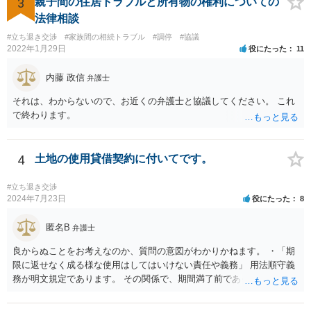
3
親子間の住居トラブルと所有物の権利についての
家さん）の居宅が無くなってしまったというような事情がない限り，
法律相談
賃貸借契約は更新されます。 したがって，ご友人は，大家さんの要望
#立ち退き交渉
#家族間の相続トラブル
#調停
#協議
に応える必要はありません。 ご友人としては， Ａ 退去しないと主張
2022年1月29日
役にたった
11
する Ｂ 退去しても良いが，相応の立退料を支払ってもらう という，
いずれかの選択肢をとることができます。さらに，Ｂの亜種として
内藤 政信
弁護士
Ｃ 退去の時期をたとえば半年先として，それまでの期間の賃料を免
除してもらう という方法もあり得るかもしれません（実質的には半年
それは、わからないので、お近くの弁護士と協議してください。 これ
分の立退き料をもらったことになります。）。 ストレスで体調を崩さ
で終わります。
れるのもよろしくないですから，費用の面で折り合いがつけば，弁護
士に交渉を代理してもらっても良いように思います。
4
土地の使用貸借契約に付いてです。
#立ち退き交渉
2024年7月23日
役にたった
8
匿名B
弁護士
良からぬことをお考えなのか、質問の意図がわかりかねます。 ・「期
限に返せなく成る様な使用はしてはいけない責任や義務」 用法順守義
務が明文規定であります。 その関係で、期間満了前であっても、契約
解除されることが考えられます。 （借主による使用及び収益） 第五百
九十四条 借主は、契約又はその目的物の性質によって定まった用法