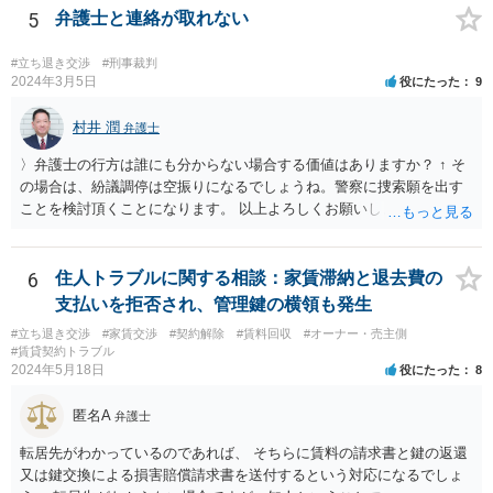
に従い、その物の使用及び収益をしなければならない。 ２ 借主は、
5
弁護士と連絡が取れない
貸主の承諾を得なければ、第三者に借用物の使用又は収益をさせるこ
とができない。 ３ 借主が前二項の規定に違反して使用又は収益をし
#立ち退き交渉
#刑事裁判
たときは、貸主は、契約の解除をすることができる。
2024年3月5日
役にたった
9
村井 潤
弁護士
〉弁護士の行方は誰にも分からない場合する価値はありますか？ ↑ そ
の場合は、紛議調停は空振りになるでしょうね。警察に捜索願を出す
ことを検討頂くことになります。 以上よろしくお願いします。同業者
の謎過ぎる行動で大変なことになり申し訳ないのですが、これにて終
了させてください。
6
住人トラブルに関する相談：家賃滞納と退去費の
支払いを拒否され、管理鍵の横領も発生
#立ち退き交渉
#家賃交渉
#契約解除
#賃料回収
#オーナー・売主側
#賃貸契約トラブル
2024年5月18日
役にたった
8
匿名A
弁護士
転居先がわかっているのであれば、 そちらに賃料の請求書と鍵の返還
又は鍵交換による損害賠償請求書を送付するという対応になるでしょ