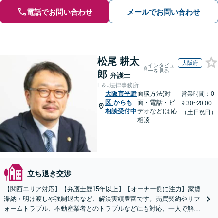
電話でお問い合わせ
メールでお問い合わせ
松尾 耕太
大阪府
インタビュ
ーを見る
郎
弁護士
F＆J法律事務所
大阪市平野
面談方法(対
営業時間：0
区
からも
面・電話・ビ
9:30~20:00
相談受付中
デオなど)は応
（土日祝日）
相談
立ち退き交渉
【関西エリア対応】【弁護士歴15年以上】【オーナー側に注力】家賃
滞納・明け渡しや強制退去など、解決実績豊富です。売買契約やリフ
ォームトラブル、不動産業者とのトラブルなどにも対応。一人で解決