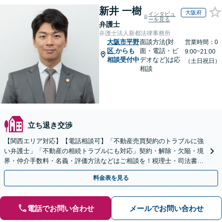
新井 一樹
大阪府
インタビュ
ーを見る
弁護士
弁護士法人新都法律事務所
大阪市平野
面談方法(対
営業時間：0
区
からも
面・電話・ビ
9:00~21:00
相談受付中
デオなど)は応
（土日祝日）
相談
立ち退き交渉
【関西エリア対応】【電話相談可】「不動産売買契約のトラブルに強
い弁護士」「不動産の相続トラブルにも対応」契約・解除・欠陥・境
界・仲介手数料・名義・評価方法などはご相談を！税理士・司法書
士・不動産業者などと連携対応◎【英語・韓国語対応】
料金表を見る
電話でお問い合わせ
メールでお問い合わせ