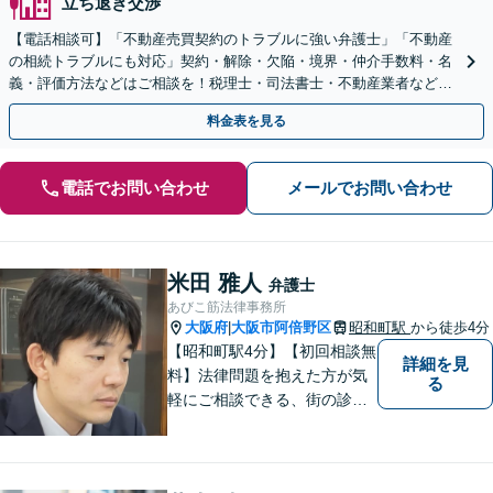
立ち退き交渉
【電話相談可】「不動産売買契約のトラブルに強い弁護士」「不動産
の相続トラブルにも対応」契約・解除・欠陥・境界・仲介手数料・名
義・評価方法などはご相談を！税理士・司法書士・不動産業者などと
連携対応◎【英語・韓国語対応】
料金表を見る
電話でお問い合わせ
メールでお問い合わせ
米田 雅人
弁護士
あびこ筋法律事務所
大阪府
大阪市阿倍野区
昭和町駅
から徒歩4分
|
【昭和町駅4分】【初回相談無
詳細を見
料】法律問題を抱えた方が気
る
軽にご相談できる、街の診療
所のような親しみやすい環境
づくりをしております。離婚/
相続/不動産/債務整理など幅広