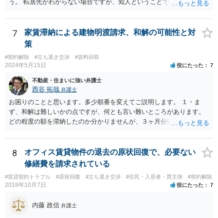
う。 転居先がわからない場合ですが、知人ということで、連絡がつく
のであれば、そちらに連絡をしてという形ですが、知人間ということ
で、適切な対応が望めない場合は、債権回収を弁護士に依頼すること
をご検討ください。
7
家賃滞納による建物明渡請求、和解の可能性と対
策
#契約解除
#立ち退き交渉
#賃料回収
2024年5月15日
役にたった
7
不動産・住まいに強い弁護士
西谷 拓哉
弁護士
お困りのことと思います。多少順番を変えてご説明します。 １・ま
ず、和解は難しいかの点ですが、何とも言い難いところがあります。
どの程度の額を滞納したのか分かりませんが、３ヶ月分以上滞納した
り、これまで繰り返し賃料滞納があったりすると、 信頼関係が破壊さ
れたと評価され、来月払えるからと言って、大家があなたとの賃貸借
契約が解約できることに変わりなくなってしまうからです。 そのよう
8
オフィス賃貸物件の退去の原状回復で、必要ない
な場合、相手が、「もう出て行って欲しい」と考えていれば、引き続
修繕費を請求されている
き居住する前提での和解は難しい可能性があります。 ２・弁護士が事
#賃貸契約トラブル
#原状回復
#立ち退き交渉
#住民・入居者・買主側
#契約解除
件の見通しをたてるにも、賃料滞納状況で見立てが変わりますし、そ
2018年10月7日
役にたった
7
もそも賃料滞納状況によってはご希望に沿える活動を保障できず、 依
頼を受けられないかもしれないです。依頼を受けるにしても厳しめの
内藤 政信
弁護士
リスクを踏まえた上でのものとなる可能性があります。 定型的な事件