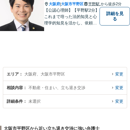
大阪府
大阪市平野区
平野駅
から徒歩2分
|
【公認心理師】【平野駅2分】
詳細を見
これまで培った法的知見と心
る
理学的知見を活かし、依頼者
様の不安や悩みに寄り添いな
がら、問題解決に向けて尽力
いたします。 どんなお悩みで
も、まずはご相談ください。
エリア
大阪府、大阪市平野区
変更
相談内容
不動産・住まい、立ち退き交渉
変更
詳細条件
未選択
変更
大阪市平野区から近い立ち退き交渉に強い弁護士