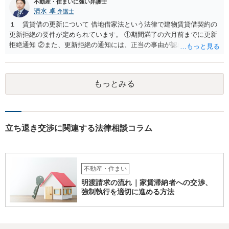
不動産・住まいに強い弁護士
清水 卓
弁護士
１ 賃貸借の更新について 借地借家法という法律で建物賃貸借契約の
更新拒絶の要件が定められています。 ①期間満了の六月前までに更新
拒絶通知 ②また、更新拒絶の通知には、正当の事由が認められる必要
があります。この正当の事由は、賃貸人の建物使用を必要とする事情•
賃借人の建物使用を必要とする事情のほか、従前の経過，建物の利用
状況，建物の現況，いわゆる立退料の申出を考慮して判断するものと
もっとみる
されています。 ③更新拒絶通知がされた場合でも、賃貸借期間満了満
了後も賃借人が建物の使用を継続する場合には、賃借人に対し遅滞な
く異議を述べる 大家側（賃貸人側）に正当の事由が認めらるか疑問
のあるご事案かと思います。更新拒絶に正当の事由がない場合、大家
側（賃貸人側）が、更新の予定されている普通賃貸借契約から更新の
立ち退き交渉に関連する法律相談コラム
ない定期借家契約に一方的に切り替えることはできません。ただし、
正当の事由がない場合でも、賃借人側の同意があれば、定期借家契約
への切り替えも可能です。そのため、仲介会社側は、何とか、賃借人
側（あなた側）から同意を取り付けようとしているものと思われま
不動産・住まい
す。 （建物賃貸借契約の更新等） 第二十六条 建物の賃貸借について
明渡請求の流れ｜家賃滞納者への交渉、
期間の定めがある場合において、当事者が期間の満了の一年前から六
強制執行を適切に進める方法
月前までの間に相手方に対して更新をしない旨の通知又は条件を変更
しなければ更新をしない旨の通知をしなかったときは、従前の契約と
同一の条件で契約を更新したものとみなす。ただし、その期間は、定
めがないものとする。 ２ 前項の通知をした場合であっても、建物の