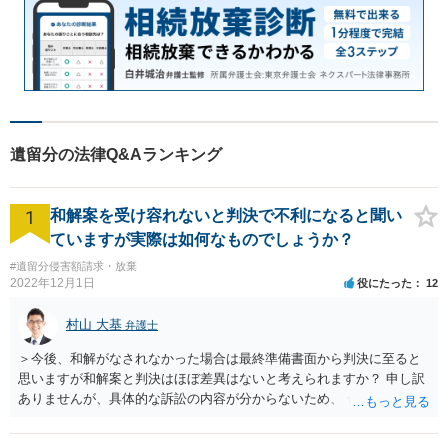
遺留分の法律Q&Aランキング
1
和解案を受け容れないと判決で不利になると聞い
ていますが実際は如何なものでしょうか？
#遺留分侵害額請求・放棄
2022年12月1日
役にたった
12
村山 大基
弁護士
＞今後、和解がなされなかった場合は最終準備書面から判決に至ると
思いますが和解案と判決はほぼ差異はないと考えられますか？ 申し訳
ありませんが、具体的な訴訟の内容が分からないため、 何とも回答が
難しい、といわざるを得ません。 繰り返しになりますが、事情をよく
わかっている代理人弁護士に聞くか、 訴訟資料を持って面談相談に行