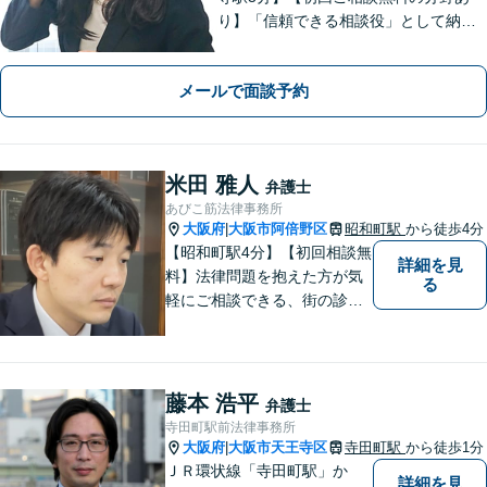
り】「信頼できる相談役」として納得
できる解決を目指します【離婚・男女
問題】安心して相談できる環境・関係
メールで面談予約
づくりを心がけます【借金・債務整
理】経済状況に応じて適切な解決策を
ご提案します
米田 雅人
弁護士
あびこ筋法律事務所
大阪府
大阪市阿倍野区
昭和町駅
から徒歩4分
|
【昭和町駅4分】【初回相談無
詳細を見
料】法律問題を抱えた方が気
る
軽にご相談できる、街の診療
所のような親しみやすい環境
づくりをしております。離婚/
相続/不動産/債務整理など幅広
い分野に対応しております。
藤本 浩平
弁護士
お気軽にご相談ください。
寺田町駅前法律事務所
【夜間・休日対応可】
大阪府
大阪市天王寺区
寺田町駅
から徒歩1分
|
ＪＲ環状線「寺田町駅」か
詳細を見