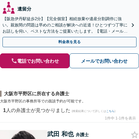
遺留分
【阪急伊丹駅徒歩2分】【完全個室】相続放棄や遺産分割調停に強
い。親族間の問題は早めのご相談が解決への近道！ひとつずつ丁寧に
お話しを伺い、ベストな方法をご提案いたします。【電話・メール相
談初回無料】【休日夜間対応可】【オンライン可能】
料金表を見る
電話でお問い合わせ
メールでお問い合わせ
大阪市平野区に所在する弁護士
大阪市平野区の事務所等での面談予約が可能です。
1
人の弁護士が見つかりました
(検索結果について詳しくは
こちら
)
1件中 1-1件を表示
武田 和也
弁護士