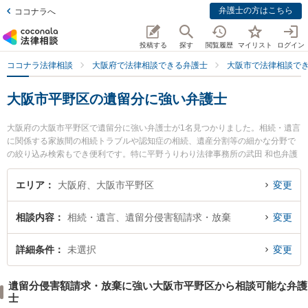
弁護士の方はこちら
ココナラへ
投稿する
探す
閲覧履歴
マイリスト
ログイン
ココナラ法律相談
大阪府で法律相談できる弁護士
大阪市で法律相談で
大阪市平野区の遺留分に強い弁護士
大阪府の大阪市平野区で遺留分に強い弁護士が1名見つかりました。相続・遺言
に関係する家族間の相続トラブルや認知症の相続、遺産分割等の細かな分野で
の絞り込み検索もでき便利です。特に平野うりわり法律事務所の武田 和也弁護
士のプロフィール情報や弁護士費用、強みなどが注目されています。『大阪市
平野区で土日や夜間に発生した遺留分のトラブルを今すぐに弁護士に相談した
エリア
大阪府、大阪市平野区
変更
い』『遺留分のトラブル解決の実績豊富な近くの弁護士を検索したい』『初回
相談無料で遺留分を法律相談できる大阪市平野区内の弁護士に相談予約した
相談内容
相続・遺言、遺留分侵害額請求・放棄
変更
い』などでお困りの相談者さんにおすすめです。
詳細条件
未選択
変更
遺留分侵害額請求・放棄に強い大阪市平野区から相談可能な弁護
士