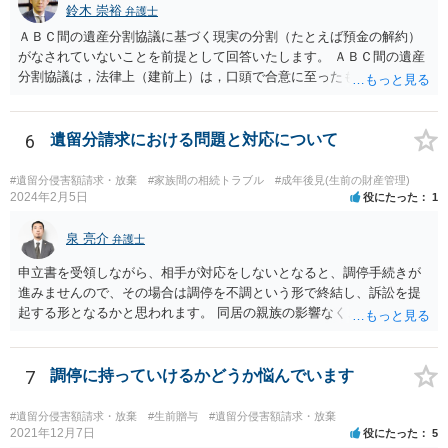
鈴木 崇裕
弁護士
ＡＢＣ間の遺産分割協議に基づく現実の分割（たとえば預金の解約）
がなされていないことを前提として回答いたします。 ＡＢＣ間の遺産
分割協議は，法律上（建前上）は，口頭で合意に至ったものであって
も有効です。 しかし，口頭で合意したことを立証する方法がありませ
ん。 また，不動産の名義を移転するためには，遺産分割協議書への署
名捺印を得る必要があります。 したがって，残念ながら，「ＡＢＣ間
6
遺留分請求における問題と対応について
の遺産分割協議が有効に成立している」という前提に基づく主張は困
難と思われます。 「ＡＢＣ間の遺産分割協議は未了のまま，ＡとＢが
#遺留分侵害額請求・放棄
#家族間の相続トラブル
#成年後見(生前の財産管理)
死亡し，二次相続が発生した」という前提に基づいて協議を進める必
2024年2月5日
役にたった
1
要があります。 もちろん，Ｃの立場としては，ＡＢＣ間の遺産分割協
議の内容を前提とした主張をすることが最も有利ですが，ＡＢの相続
泉 亮介
弁護士
人は応じない姿勢を示していることから，実現は困難だと思います。
申立書を受領しながら、相手が対応をしないとなると、調停手続きが
主張としては維持しつつも，現実的な解決方法（遺産分割協議の落と
進みませんので、その場合は調停を不調という形で終結し、訴訟を提
しどころ）としては，譲歩することを甘受しなければならないかもし
起する形となるかと思われます。 同居の親族の影響なく、というのは
れません。
難しいでしょう。ただ、裁判や調停の中では主張等が書面で残るた
め、後からひっくり返すということは難しくなってくるかと思われま
す。 公開相談の場でのご相談については、どうしても限界が出てしま
7
調停に持っていけるかどうか悩んでいます
うため、一度個別にご相談をされることをお勧めいたします。
#遺留分侵害額請求・放棄
#生前贈与
#遺留分侵害額請求・放棄
2021年12月7日
役にたった
5