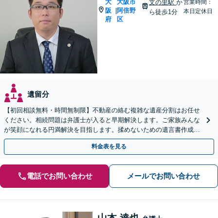
大
大阪市
文の里駅
か
営業時間：
阪
阿倍野
|
本日定休日
ら徒歩1分
府
区
遺留分
【初回相談無料・時間無制限】不動産の絡む複雑な遺産分割はお任せ
ください。相続問題は弁護士が入ると早期解決します。ご家族みんな
が笑顔になれる円満解決を目指します。揉めないための遺言書作成も
ご相談ください。【出張相談可】
料金表を見る
電話でお問い合わせ
メールでお問い合わせ
山本 達也