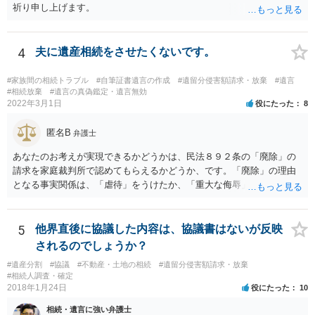
祈り申し上げます。
4
夫に遺産相続をさせたくないです。
#家族間の相続トラブル
#自筆証書遺言の作成
#遺留分侵害額請求・放棄
#遺言
#相続放棄
#遺言の真偽鑑定・遺言無効
2022年3月1日
役にたった
8
匿名B
弁護士
あなたのお考えが実現できるかどうかは、民法８９２条の「廃除」の
請求を家庭裁判所で認めてもらえるかどうか、です。「廃除」の理由
となる事実関係は、「虐待」をうけたか、「重大な侮辱」を受けた
か、推定相続人たる夫に「その他著しい非行」があったか否かです。
「廃除」は遺言でも可能です（民法８９３条）。 弁護士に具体的な事
情を話して相談して、「廃除」が可能か、実際に法律相談を受けるこ
5
他界直後に協議した内容は、協議書はないが反映
とをお勧めします。
されるのでしょうか？
#遺産分割
#協議
#不動産・土地の相続
#遺留分侵害額請求・放棄
#相続人調査・確定
2018年1月24日
役にたった
10
相続・遺言に強い弁護士