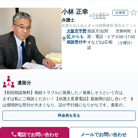
小林 正幸
兵庫県
インタビュ
ーを見る
弁護士
弁護士法人あんぎゃ法律事務所 明石オフィス
大阪市平野
面談方法(対
営業時間：1
区
からも
面・電話・ビデ
0:00~17:00
相談受付中
オなど)は応相
（土曜日）
談
遺留分
【初回相談無料】相続トラブルに発展した／発展しそうという方は、
まずは私にご相談ください！【弁護士直通電話】親族間の話し合いで
は感情的な部分が大きくなり、話が平行線になりがちです。遺産の使
い込みもご相談ください。泥沼化する前にお電話ください。
料金表を見る
電話でお問い合わせ
メールでお問い合わせ