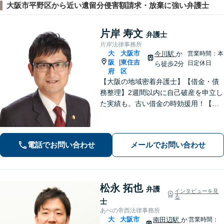
大阪市平野区から近い遺留分侵害額請求・放棄に強い弁護士
片岸 寿文
弁護士
片岸法律事務所
大
大阪市
今川駅
か
営業時間：本
阪
東住吉
|
日定休日
ら徒歩2分
府
区
【大阪の地域密着弁護士】【借金・債
務整理】2週間以内に自己破産を申立し
た実績も。古い借金の時効援用！【刑
事事件】実績90件以上！性犯罪や少年
事件も実績あり。【交通事故】初期対
応・増額交渉の相談。【今川駅2分】
電話でお問い合わせ
メールでお問い合わせ
【初回30分無料相談】
松永 拓也
弁護
インタビューを見
る
士
あべの帝西法律事務所
大
大阪市
南田辺駅
か
営業時間：