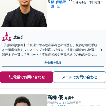
阪
阿倍野
|
本日定休日
ら徒歩5分
府
区
遺留分
【初回相談無料】「税理士や不動産業者との連携し、複雑な相続手続
きや遺産分割をワンストップで対応」相続人・遺産の調査から協議・
調停まで一貫してサポート「不動産相続や事業承継での株式分割など
豊富な経験」【完全個室対応】【休日・夜間相談可】
料金表を見る
電話でお問い合わせ
メールでお問い合わせ
髙橋 優
弁護士
阿倍野なみはや法律事務所