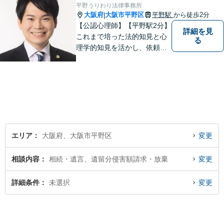
平野うりわり法律事務所
大阪府
大阪市平野区
平野駅
から徒歩2分
|
【公認心理師】【平野駅2分】
詳細を見
これまで培った法的知見と心
る
理学的知見を活かし、依頼者
様の不安や悩みに寄り添いな
がら、問題解決に向けて尽力
いたします。 どんなお悩みで
も、まずはご相談ください。
エリア
大阪府、大阪市平野区
変更
相談内容
相続・遺言、遺留分侵害額請求・放棄
変更
詳細条件
未選択
変更