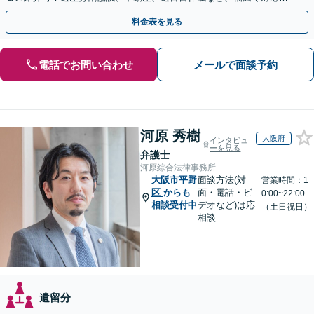
ます。お気軽にご相談ください
料金表を見る
電話でお問い合わせ
メールで面談予約
河原 秀樹
大阪府
インタビュ
ーを見る
弁護士
河原綜合法律事務所
大阪市平野
面談方法(対
営業時間：1
区
からも
面・電話・ビ
0:00~22:00
相談受付中
デオなど)は応
（土日祝日）
相談
遺留分