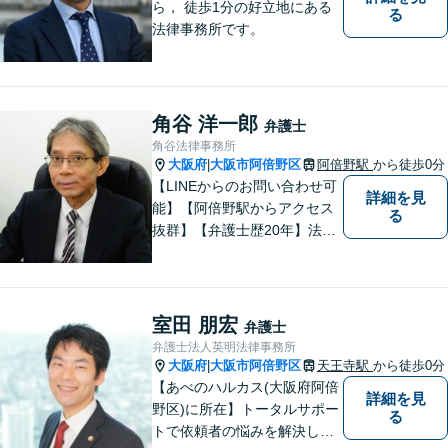
ら， 徒歩1分の好立地にある
る
法律事務所です。
角谷 洋一郎
弁護士
角谷法律事務所
大阪府
大阪市阿倍野区
阿倍野駅
から徒歩0分
|
【LINEからのお問い合わせ可
詳細を見
能】【阿倍野駅からアクセス
る
抜群】【弁護士歴20年】法テ
ラス・弁護士費用特約の利用
が可能です。丁寧なヒアリン
グ・他士業連携によるワンス
トップ対応が強み！交通事故
室田 朋宏
弁護士
／遺産分割／離婚／債務整理
弁護士法人英明法律事務所
／その他
大阪府
大阪市阿倍野区
天王寺駅
から徒歩0分
|
【あべのハルカス(大阪府阿倍
詳細を見
野区)に所在】トータルサポー
る
トで依頼者の悩みを解決しま