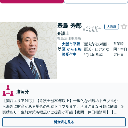
豊島 秀郎
大阪府
インタビュ
ーを見る
弁護士
豊島法律事務所
営業時
大阪市平野
面談方法(対面・
区
からも相
電話・ビデオな
間：本日
談受付中
ど)は応相談
定休日
遺留分
【関西エリア対応】【弁護士歴30年以上】一般的な相続のトラブルか
ら海外に財産がある場合の相続トラブルまで、さまざまな分野に解決
実績あり！生前対策も幅広いご提案が可能【夜間・休日相談可】【完
全個室】
料金表を見る