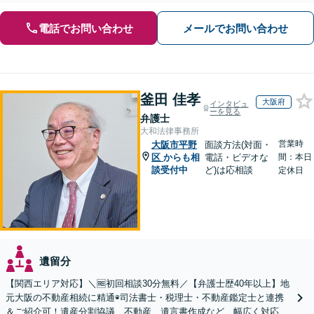
電話でお問い合わせ
メールでお問い合わせ
釜田 佳孝
大阪府
インタビュ
ーを見る
弁護士
大和法律事務所
営業時
大阪市平野
面談方法(対面・
区
からも相
電話・ビデオな
間：本日
談受付中
ど)は応相談
定休日
遺留分
【関西エリア対応】＼🆓初回相談30分無料／【弁護士歴40年以上】地
元大阪の不動産相続に精通◉司法書士・税理士・不動産鑑定士と連携
＆ご紹介可！遺産分割協議、不動産、遺言書作成など、幅広く対応し