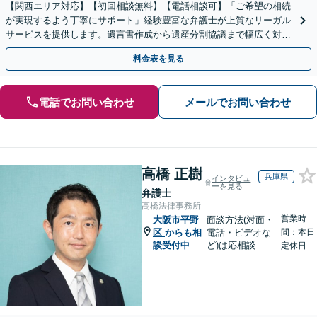
【関西エリア対応】【初回相談無料】【電話相談可】「ご希望の相続
が実現するよう丁寧にサポート」経験豊富な弁護士が上質なリーガル
サービスを提供します。遺言書作成から遺産分割協議まで幅広く対応
「他士業と連携してスムーズな解決」【休日・夜間相談可】
料金表を見る
電話でお問い合わせ
メールでお問い合わせ
高橋 正樹
兵庫県
インタビュ
ーを見る
弁護士
高橋法律事務所
営業時
大阪市平野
面談方法(対面・
区
からも相
電話・ビデオな
間：本日
談受付中
ど)は応相談
定休日