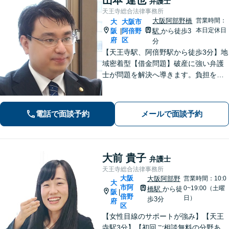
弁護士
天王寺総合法律事務所
大阪阿部野橋
営業時間：
大
大阪市
本日定休日
阪
阿倍野
駅
から徒歩3
|
府
区
分
【天王寺駅、阿倍野駅から徒歩3分】地
域密着型【借金問題】破産に強い弁護
士が問題を解決へ導きます。負担を減
らし新たなスタートを支援【離婚問
題】不貞の慰謝料請求、離婚協議・調
停、熟年離婚に対応。お一人で悩まず
電話で面談予約
メールで面談予約
ご相談ください。【夜間休日対応可】
大前 貴子
弁護士
天王寺総合法律事務所
大阪
大阪阿部野
営業時間：10:0
大
市阿
0~19:00（土曜
橋駅
から徒
阪
|
倍野
日）
歩3分
府
区
【女性目線のサポートが強み】【天王
寺駅3分】【初回ご相談無料の分野あ