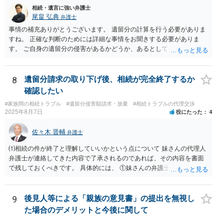
相続・遺言に強い弁護士
尾畠 弘典
弁護士
事情の補充ありがとうございます。 遺留分の計算を行う必要がありま
すね。 正確な判断のためには詳細な事情をお聞きする必要がありま
す。 ご自身の遺留分の侵害があるかどうか、あるとしてどの程度の金
額となるかを正確に把握されたいのであれば、一度お近くの弁護士に
相談されるのが良いと思います。
8
遺留分請求の取り下げ後、相続が完全終了するか
確認したい
#家族間の相続トラブル
#遺留分侵害額請求・放棄
#相続トラブルの代理交渉
2025年8月7日
役にたった
4
佐々木 晋輔
弁護士
⑴相続の件が終了と理解していいかという点について 妹さんの代理人
弁護士が連絡してきた内容で了承されるのであれば、その内容を書面
で残しておくべきです。 具体的には、 ①妹さんの弁護士に対して、連
絡してきた内容（遺留分請求は取り下げる、唯一執行されていない母
の預金を振り込めば終了など）を記載した合意書等の書面を作成して
もらう。 ②相談者様はその書面の内容をしっかり確認する。納得でき
9
後見人等による「親族の意見書」の提出を無視し
ない部分があれば、説明を求めたり、修正を求める。 なお、相続に
た場合のデメリットと今後に関して
関してお互いに債権債務がないことを確認する旨を記載してもらいま