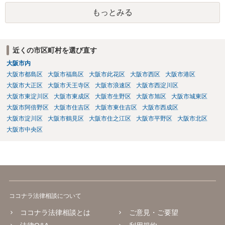
の割合が高い場合、掛け金が一括払いで、保険金が掛け金の額と同様
もっとみる
の額の場合などは特別受益として遺留分の対象となる可能性がありま
す。 多額の現金の引き出しは、相手に渡ったかどうか、そのとき父
の判断能力など事情によります。 弁護士に面談で詳しい事情を話し
て相談された方がよいと思います。
近くの市区町村を選び直す
大阪市内
大阪市都島区
大阪市福島区
大阪市此花区
大阪市西区
大阪市港区
大阪市大正区
大阪市天王寺区
大阪市浪速区
大阪市西淀川区
大阪市東淀川区
大阪市東成区
大阪市生野区
大阪市旭区
大阪市城東区
大阪市阿倍野区
大阪市住吉区
大阪市東住吉区
大阪市西成区
大阪市淀川区
大阪市鶴見区
大阪市住之江区
大阪市平野区
大阪市北区
大阪市中央区
ココナラ法律相談について
ココナラ法律相談とは
ご意見・ご要望