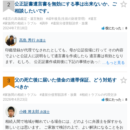
ってみましょう。 その上で、一般論として回答するなら、和解案と判
2
公正証書遺言書を無効にする事は出来ないか、ご
決は（ケースによって程度の差はあっても）食い違うことが多いで
相談したいです。
す。 金額は適当ですが、例えば判決で１００万円支払え、という結論
#遺言の真偽鑑定・遺言無効
#成年後見(生前の財産管理)
#遺言
になりそうな場合、 そのまま１００万円を和解案として提示しても、
#家族間の相続トラブル
#調停
#遺留分侵害額請求・放棄
判決と変わらないなら払う側としてはあまり和解に応じようという気
2024年7月18日
役にたった
8
にはなりにくいです。 他方で、７０万円で和解を提示した場合、 「こ
のまま判決で１００万円支払いとなるより、７０万円でまとめた方が
高島 秀行
弁護士
マシ」ということで、 合意の可能性が出てきます。 応じるかどうか
は、判決になったらどうなりそうか、という点についての検討が不可
印鑑登録が代理でなされたとしても、母が公証役場に行って その内容
欠ですので、 初めに述べた通り、代理人と相談するか、資料を持って
でよいと公証人に説明をして遺言書を作成したら 遺言書は有効となり
面談相談に行ってみることをお勧めします。
ます。 むしろ、 公正証書作成前後に下記の事情があったことが証明で
きれば判断能力がなく 無効だったと主張することが可能です。 翌年1
月に携帯が新しくなった母からの第一声は「ここにいたら殺される」
「面会に来てくれ」で、長男に聞くと「面会は出来ない。俺は携帯電
3
父の死亡後に届いた借金の連帯保証、どう対処す
話の使い方を教える為に会っている」「母の話は聞かなくて良い」と
べきか
電話が切れました。その後の電話でも「食事に毒が入っている」「体
#家族間の相続トラブル
#遺留分侵害額請求・放棄
#相続トラブルの代理交渉
にチップが埋められている」等、おかしかったです。 当時の診療記
2026年4月23日
役にたった
8
録、介護認定の資料、介護記録を取得して 弁護士に面談で相談された
方がよいと思います。
小峰 将太郎
弁護士
相続人間で地域が離れている場合には、どのように弁護士を探すかも
難しいとは思います。 ご家族で検討の上で、よい解決になることをお