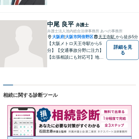
す。
中尾 良平
弁護士
弁護士法人池内総合法律事務所 あべの事務所
大阪府
大阪市阿倍野区
天王寺駅
から徒歩5分
|
【大阪メトロ天王寺駅から5
詳細を見
分】【交通事故分野に注力】
る
【出張相談にも対応可】地元
大阪市で法律問題にお困りの
方々に全力でサポートいたし
ます。個人・法人を問わず、
幅広い法律サービスを提供い
たします。お気軽にご相談く
相続に関する診断ツール
ださい。