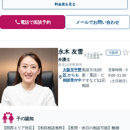
OK【直接初回面談30分無料】
料金表を見る
電話で面談予約
メールでお問い合わせ
永木 友雪
大阪府
インタビュ
ーを見る
弁護士
蒼星法律事務所
大阪市平野
面談方法(対
営業時間：0
区
からも
面・電話・ビ
9:00~21:00
相談受付中
デオなど)は応
（土日祝日）
相談
子の認知
【関西エリア対応】【初回相談無料】【夜間・休日の相談可能】離婚