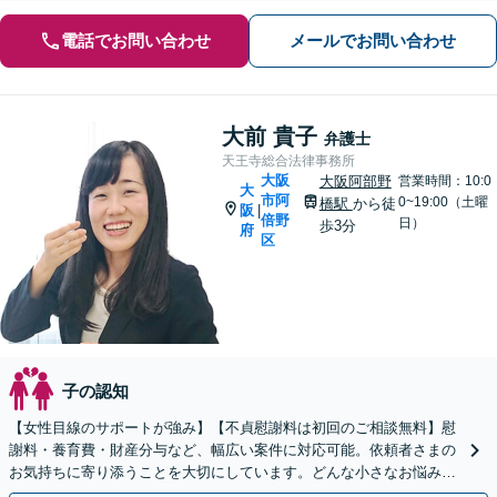
電話でお問い合わせ
メールでお問い合わせ
大前 貴子
弁護士
天王寺総合法律事務所
大阪
大阪阿部野
営業時間：10:0
大
市阿
0~19:00（土曜
橋駅
から徒
阪
|
倍野
日）
歩3分
府
区
子の認知
【女性目線のサポートが強み】【不貞慰謝料は初回のご相談無料】慰
謝料・養育費・財産分与など、幅広い案件に対応可能。依頼者さまの
お気持ちに寄り添うことを大切にしています。どんな小さなお悩み
も、まずはご相談ください。有利な解決に向けて動きます。