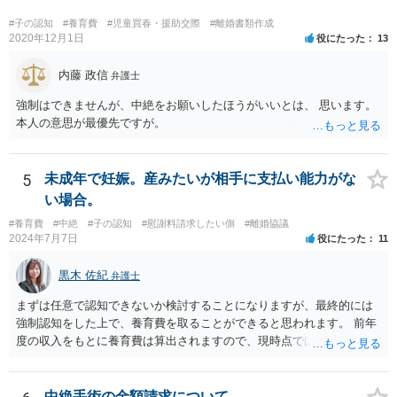
#子の認知
#養育費
#児童買春・援助交際
#離婚書類作成
2020年12月1日
役にたった
13
内藤 政信
弁護士
強制はできませんが、中絶をお願いしたほうがいいとは、 思います。
本人の意思が最優先ですが。
5
未成年で妊娠。産みたいが相手に支払い能力がな
い場合。
#養育費
#中絶
#子の認知
#慰謝料請求したい側
#離婚協議
2024年7月7日
役にたった
11
黒木 佐紀
弁護士
まずは任意で認知できないか検討することになりますが、最終的には
強制認知をした上で、養育費を取ることができると思われます。 前年
度の収入をもとに養育費は算出されますので、現時点では少額しか取
れないとしても、相手が大学を卒業して就職したら、そこで再度、養
育費の増額調停を起こすこともできます。 仮に中絶する場合でも、相
手方が妊娠について話し合いをしっかりしてくれない場合には、慰謝
中絶手術の金額請求について