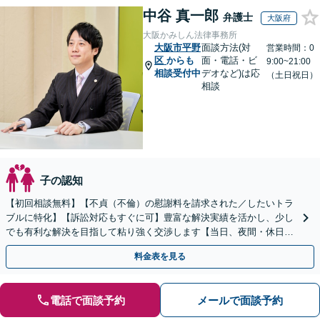
中谷 真一郎
弁護士
大阪府
大阪かみしん法律事務所
大阪市平野
面談方法(対
営業時間：0
区
からも
面・電話・ビ
9:00~21:00
相談受付中
デオなど)は応
（土日祝日）
相談
子の認知
【初回相談無料】【不貞（不倫）の慰謝料を請求された／したいトラ
ブルに特化】【訴訟対応もすぐに可】豊富な解決実績を活かし、少し
でも有利な解決を目指して粘り強く交渉します【当日、夜間・休日相
談可】
料金表を見る
電話で面談予約
メールで面談予約