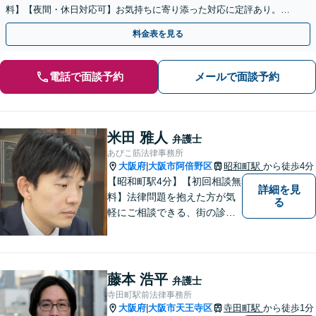
料】【夜間・休日対応可】お気持ちに寄り添った対応に定評あり。お
気軽にご相談ください。
料金表を見る
電話で面談予約
メールで面談予約
米田 雅人
弁護士
あびこ筋法律事務所
大阪府
大阪市阿倍野区
昭和町駅
から徒歩4分
|
【昭和町駅4分】【初回相談無
詳細を見
料】法律問題を抱えた方が気
る
軽にご相談できる、街の診療
所のような親しみやすい環境
づくりをしております。離婚/
相続/不動産/債務整理など幅広
い分野に対応しております。
藤本 浩平
弁護士
お気軽にご相談ください。
寺田町駅前法律事務所
【夜間・休日対応可】
大阪府
大阪市天王寺区
寺田町駅
から徒歩1分
|