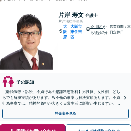
片岸 寿文
弁護士
片岸法律事務所
大
大阪市
今川駅
か
営業時間：本
阪
東住吉
|
日定休日
ら徒歩2分
府
区
子の認知
【離婚調停・訴訟、不貞行為の慰謝料慰謝料】男性側、女性側、どち
らでも解決実績があります。Ｗ不倫の事案も解決実績あります。不貞
行為事案では、精神的負担が大きく日常生活に影響が生じますが、弁
護士に委任すれば不安解消につながります。
料金表を見る