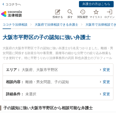
弁護士の方はこちら
ココナラへ
投稿する
探す
閲覧履歴
マイリスト
ログイン
ココナラ法律相談
大阪府で法律相談できる弁護士
大阪市で法律相談で
大阪市平野区の子の認知に強い弁護士
大阪府の大阪市平野区で子の認知に強い弁護士が1名見つかりました。離婚・男
女問題に関係する財産分与や養育費、親権等の細かな分野での絞り込み検索も
でき便利です。特に平野うりわり法律事務所の武田 和也弁護士のプロフィール
情報や弁護士費用、強みなどが注目されています。『大阪市平野区で土日や夜
間に発生した子の認知のトラブルを今すぐに弁護士に相談したい』『子の認知
エリア
大阪府、大阪市平野区
変更
のトラブル解決の実績豊富な近くの弁護士を検索したい』『初回相談無料で子
の認知を法律相談できる大阪市平野区内の弁護士に相談予約したい』などでお
相談内容
離婚・男女問題、子の認知
変更
困りの相談者さんにおすすめです。
詳細条件
未選択
変更
子の認知に強い大阪市平野区から相談可能な弁護士