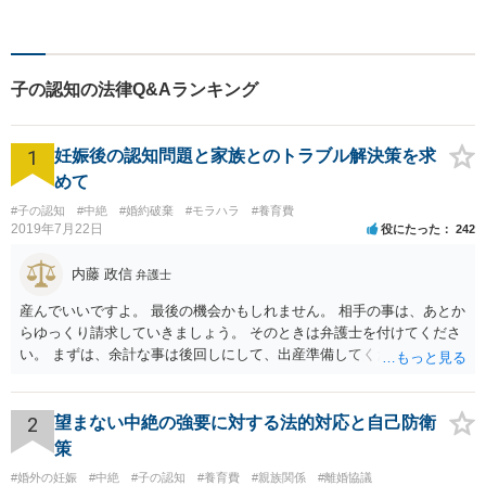
の立場に立って、親身に助
言・活動します。 交通事故、
相続、インターネット上のト
ラブルに注力！！
子の認知の法律Q&Aランキング
1
妊娠後の認知問題と家族とのトラブル解決策を求
めて
#子の認知
#中絶
#婚約破棄
#モラハラ
#養育費
2019年7月22日
役にたった
242
内藤 政信
弁護士
産んでいいですよ。 最後の機会かもしれません。 相手の事は、あとか
らゆっくり請求していきましょう。 そのときは弁護士を付けてくださ
い。 まずは、余計な事は後回しにして、出産準備してください。
2
望まない中絶の強要に対する法的対応と自己防衛
策
#婚外の妊娠
#中絶
#子の認知
#養育費
#親族関係
#離婚協議