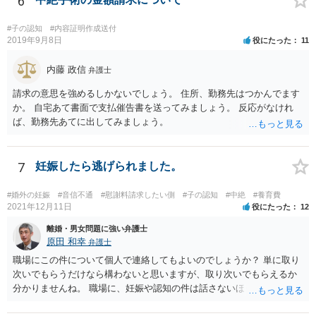
6
料請求などもできる可能性があります。 いずれにせよ、親御さんとの
関わりが不可欠となると思われますので、一度話し合った上で、法律
#子の認知
#内容証明作成送付
事務所へ早めのご相談をされたほうがよろしいかと思います。
2019年9月8日
役にたった
11
内藤 政信
弁護士
請求の意思を強めるしかないでしょう。 住所、勤務先はつかんでます
か。 自宅あて書面で支払催告書を送ってみましょう。 反応がなけれ
ば、勤務先あてに出してみましょう。
7
妊娠したら逃げられました。
#婚外の妊娠
#音信不通
#慰謝料請求したい側
#子の認知
#中絶
#養育費
2021年12月11日
役にたった
12
離婚・男女問題に強い弁護士
原田 和幸
弁護士
職場にこの件について個人で連絡してもよいのでしょうか？ 単に取り
次いでもらうだけなら構わないと思いますが、取り次いでもらえるか
分かりませんね。 職場に、妊娠や認知の件は話さないほうがよいと思
います。 それとも弁護士を通すべきなのでしょうか？ 相談者で対応が