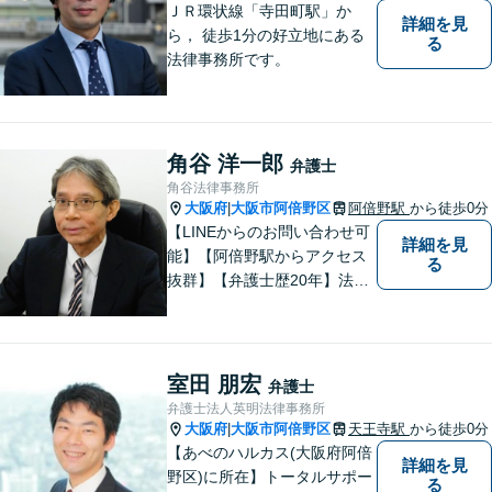
ＪＲ環状線「寺田町駅」か
詳細を見
ら， 徒歩1分の好立地にある
る
法律事務所です。
角谷 洋一郎
弁護士
角谷法律事務所
大阪府
大阪市阿倍野区
阿倍野駅
から徒歩0分
|
【LINEからのお問い合わせ可
詳細を見
能】【阿倍野駅からアクセス
る
抜群】【弁護士歴20年】法テ
ラス・弁護士費用特約の利用
が可能です。丁寧なヒアリン
グ・他士業連携によるワンス
トップ対応が強み！交通事故
室田 朋宏
弁護士
／遺産分割／離婚／債務整理
弁護士法人英明法律事務所
／その他
大阪府
大阪市阿倍野区
天王寺駅
から徒歩0分
|
【あべのハルカス(大阪府阿倍
詳細を見
野区)に所在】トータルサポー
る