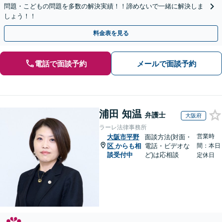
問題・こどもの問題を多数の解決実績！！諦めないで一緒に解決しま
しょう！！
料金表を見る
電話で面談予約
メールで面談予約
浦田 知温
弁護士
大阪府
ラーレ法律事務所
営業時
大阪市平野
面談方法(対面・
区
からも相
電話・ビデオな
間：本日
談受付中
ど)は応相談
定休日