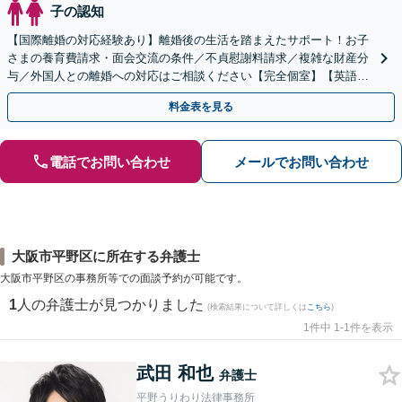
子の認知
【国際離婚の対応経験あり】離婚後の生活を踏まえたサポート！お子
さまの養育費請求・面会交流の条件／不貞慰謝料請求／複雑な財産分
与／外国人との離婚への対応はご相談ください【完全個室】【英語対
応可】【大阪天満宮駅5分】
料金表を見る
電話でお問い合わせ
メールでお問い合わせ
大阪市平野区に所在する弁護士
大阪市平野区の事務所等での面談予約が可能です。
1
人の弁護士が見つかりました
(検索結果について詳しくは
こちら
)
1件中 1-1件を表示
武田 和也
弁護士
平野うりわり法律事務所