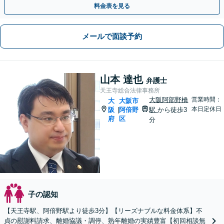
料金表を見る
メールで面談予約
山本 達也
弁護士
天王寺総合法律事務所
大阪阿部野橋
営業時間：
大
大阪市
本日定休日
阪
阿倍野
駅
から徒歩3
|
府
区
分
子の認知
【天王寺駅、阿倍野駅より徒歩3分】【リーズナブルな料金体系】不
貞の慰謝料請求、離婚協議・調停、熟年離婚の実績豊富【初回相談無