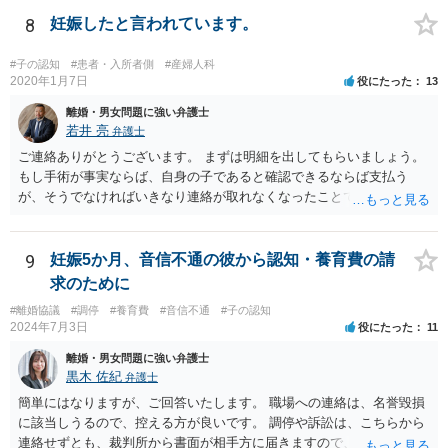
難しいと思われれば、弁護士に入ってもらうことも検討されてくださ
い。 一度、お近くの弁護士に相談されてみてもよいと思います。
8
妊娠したと言われています。
#子の認知
#患者・入所者側
#産婦人科
2020年1月7日
役にたった
13
離婚・男女問題に強い弁護士
若井 亮
弁護士
ご連絡ありがとうございます。 まずは明細を出してもらいましょう。
もし手術が事実ならば、自身の子であると確認できるならば支払う
が、そうでなければいきなり連絡が取れなくなったことで不信感もあ
るし、自身の子であるか疑問に残る点もあるので、支払えないと回答
してはいかがでしょうか。 代理人となる場合ですが、事務所ごとにま
ちまちです。 弊所の場合、交渉をお受けするとなると20万円くらいが
9
妊娠5か月、音信不通の彼から認知・養育費の請
多いかと思います。
求のために
#離婚協議
#調停
#養育費
#音信不通
#子の認知
2024年7月3日
役にたった
11
離婚・男女問題に強い弁護士
黒木 佐紀
弁護士
簡単にはなりますが、ご回答いたします。 職場への連絡は、名誉毀損
に該当しうるので、控える方が良いです。 調停や訴訟は、こちらから
連絡せずとも、裁判所から書面が相手方に届きますので、連絡不要で