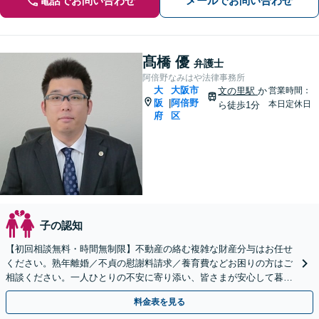
電話でお問い合わせ
メールでお問い合わせ
髙橋 優
弁護士
阿倍野なみはや法律事務所
大
大阪市
文の里駅
か
営業時間：
阪
阿倍野
|
本日定休日
ら徒歩1分
府
区
子の認知
【初回相談無料・時間無制限】不動産の絡む複雑な財産分与はお任せ
ください。熟年離婚／不貞の慰謝料請求／養育費などお困りの方はご
相談ください。一人ひとりの不安に寄り添い、皆さまが安心して暮ら
せるよう、全力でお守りします。
料金表を見る