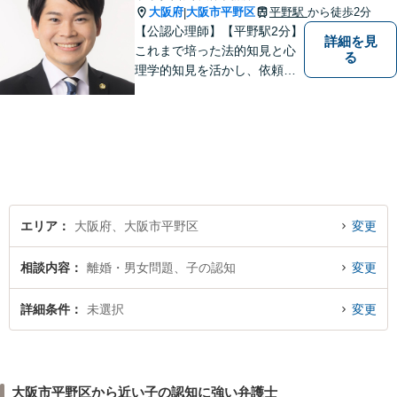
大阪府
大阪市平野区
平野駅
から徒歩2分
|
【公認心理師】【平野駅2分】
詳細を見
これまで培った法的知見と心
る
理学的知見を活かし、依頼者
様の不安や悩みに寄り添いな
がら、問題解決に向けて尽力
いたします。 どんなお悩みで
も、まずはご相談ください。
エリア
大阪府、大阪市平野区
変更
相談内容
離婚・男女問題、子の認知
変更
詳細条件
未選択
変更
大阪市平野区から近い子の認知に強い弁護士