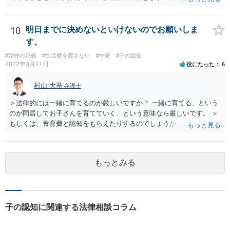
す。 ご要望は認知や養育費の請求でしょうか？ 任意に応じてもらえな
いのであれば、調停や訴訟をするしかないかと思います。
10
明日までに決めないといけないのでお願いしま
す。
#婚外の妊娠
#生活費を渡さない
#中絶
#子の認知
2022年3月11日
役にたった
6
村山 大基
弁護士
＞法律的には一緒に育てるのが厳しいですか？ 一緒に育てる、という
のが同居してお子さんを育てていく、という意味なら厳しいです。 ＞
もしくは、養育費と認知をもらえたりするのでしょうか、 相手が認知
を拒む場合、調停や裁判などの手続きで認知を求める必要がありま
す。 また、認知されたことを前提に、父親として子を養う義務があり
ますので、 養育費を請求できます。 ただ、極端な話相手に収入がなか
もっとみる
ったり、行方不明だったりすると、実際上の回収が難しい可能性はあ
ります。
子の認知に関連する法律相談コラム