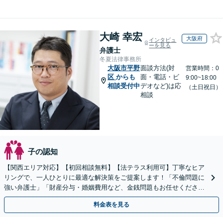
大崎 幸宏
大阪府
インタビュ
ーを見る
弁護士
冬夏法律事務所
大阪市平野
面談方法(対
営業時間：0
区
からも
面・電話・ビ
9:00~18:00
相談受付中
デオなど)は応
（土日祝日）
相談
子の認知
【関西エリア対応】【初回相談無料】【法テラス利用可】丁寧なヒア
リングで、一人ひとりに最適な解決策をご提案します！「不倫問題に
強い弁護士」「財産分与・婚姻費用など、金銭問題もお任せくださ
い」男性からのご相談も承っております【夜間・休日面談可】
料金表を見る