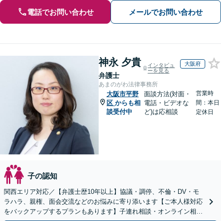
電話でお問い合わせ
メールでお問い合わせ
神永 夕貴
大阪府
インタビュ
ーを見る
弁護士
あまのがわ法律事務所
営業時
大阪市平野
面談方法(対面・
区
からも相
電話・ビデオな
間：本日
談受付中
ど)は応相談
定休日
子の認知
関西エリア対応／【弁護士歴10年以上】協議・調停、不倫・DV・モ
ラハラ、親権、面会交流などのお悩みに寄り添います【ご本人様対応
をバックアップするプランもあります】子連れ相談・オンライン相談