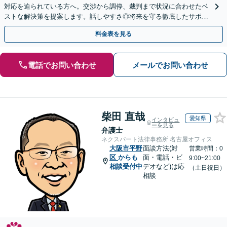
対応を迫られている方へ。交渉から調停、裁判まで状況に合わせたベ
ストな解決策を提案します。話しやすさ◎将来を守る徹底したサポー
トをいたします【滋賀県・大阪府・京都府対応】
料金表を見る
電話でお問い合わせ
メールでお問い合わせ
柴田 直哉
愛知県
インタビュ
ーを見る
弁護士
ネクスパート法律事務所 名古屋オフィス
大阪市平野
面談方法(対
営業時間：0
区
からも
面・電話・ビ
9:00~21:00
相談受付中
デオなど)は応
（土日祝日）
相談