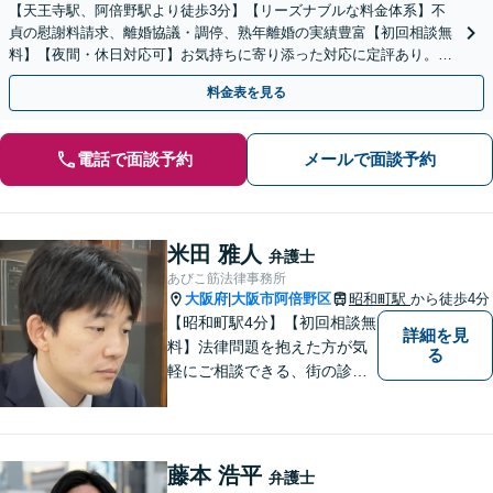
【天王寺駅、阿倍野駅より徒歩3分】【リーズナブルな料金体系】不
貞の慰謝料請求、離婚協議・調停、熟年離婚の実績豊富【初回相談無
料】【夜間・休日対応可】お気持ちに寄り添った対応に定評あり。お
気軽にご相談ください。
料金表を見る
電話で面談予約
メールで面談予約
米田 雅人
弁護士
あびこ筋法律事務所
大阪府
大阪市阿倍野区
昭和町駅
から徒歩4分
|
【昭和町駅4分】【初回相談無
詳細を見
料】法律問題を抱えた方が気
る
軽にご相談できる、街の診療
所のような親しみやすい環境
づくりをしております。離婚/
相続/不動産/債務整理など幅広
い分野に対応しております。
藤本 浩平
弁護士
お気軽にご相談ください。