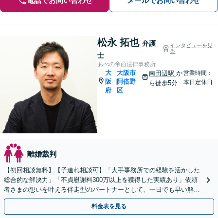
電話でお問い合わせ
メールでお問い合わせ
松永 拓也
弁護
インタビューを見
る
士
あべの帝西法律事務所
大
大阪市
南田辺駅
か
営業時間：
阪
阿倍野
|
本日定休日
ら徒歩5分
府
区
離婚裁判
【初回相談無料】【子連れ相談可】「大手事務所での経験を活かした
総合的な解決力」「不貞慰謝料300万以上を獲得した実績あり」依頼
者さまの想いを叶える伴走型のパートナーとして、一日でも早い解決
を目指します【完全個室対応】【休日・夜間相談可】
料金表を見る