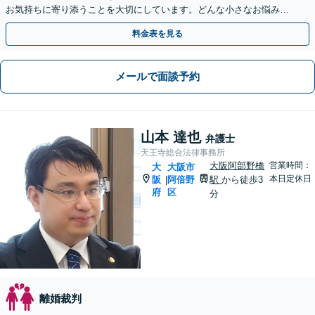
お気持ちに寄り添うことを大切にしています。どんな小さなお悩み
も、まずはご相談ください。有利な解決に向けて動きます。
料金表を見る
メールで面談予約
山本 達也
弁護士
天王寺総合法律事務所
大阪阿部野橋
営業時間：
大
大阪市
本日定休日
阪
阿倍野
駅
から徒歩3
|
府
区
分
離婚裁判