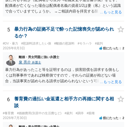
配偶者が亡くなった場合は配偶者名義の資産1/2は妻（私）という認識
で合っていますでしょうか。 →ご相談内容を拝見する限りでは、その
認識で合ってはいます。 なお、逆に１/２しか権利がないため、自宅を
完全に所有する場合は、他の相続人に対して自宅の評価額の１/２の代
償金の支払いが必要になります。
5
暴力行為の証拠不足で酔った記憶喪失が認められ
るか？
#DV・暴力
#慰謝料請求したい側
#離婚の慰謝料
#モラハラ
#裁判
2026年8月3日
役にたった
2
離婚・男女問題に強い弁護士
泉 亮介
弁護士
暴力行為があったこと等を証明するのは，損害賠償を請求する側もし
くは刑事事件であれば検察側ですので，それらの証拠が殆どない場
合，当該事実が認められる請求が認められないという可能性はあるで
しょう。
6
養育費の過払い金返還と相手方の再婚に関する相
談
#養育費
#婚姻費用(別居中の生活費など)
#裁判
#調停
#親権
2026年7月30日
役にたった
2
離婚・男女問題に強い弁護士