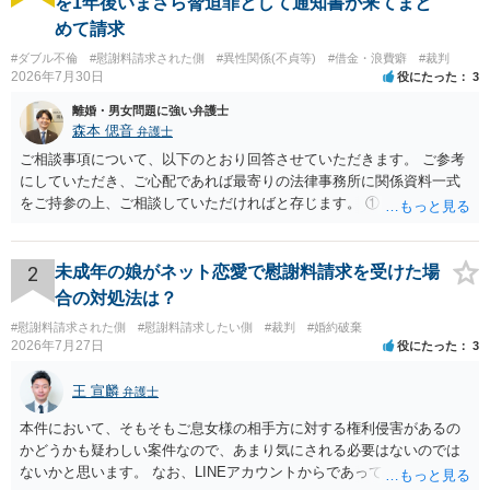
を1年後いまさら脅迫罪として通知書が来てまと
めて請求
#ダブル不倫
#慰謝料請求された側
#異性関係(不貞等)
#借金・浪費癖
#裁判
2026年7月30日
役にたった
3
離婚・男女問題に強い弁護士
森本 偲音
弁護士
ご相談事項について、以下のとおり回答させていただきます。 ご参考
にしていただき、ご心配であれば最寄りの法律事務所に関係資料一式
をご持参の上、ご相談していただければと存じます。 ① このLINEの
流れを見る限り、100万円は貸付金ではなく、手切れ金・和解金と評価
される可能性はあるのか ⇒LINEを含む１００万円の貸付に至るまでの
やり取り等の経緯、誓約書の内容等を踏まえて、関係を清算するため
2
未成年の娘がネット恋愛で慰謝料請求を受けた場
の 金銭であったと評価される可能性はあると考えます。 ② 「今後一
合の対処法は？
切関与しないなら100万円振り込む」というLINEや誓約書は、裁判上
#慰謝料請求された側
#慰謝料請求したい側
#裁判
#婚約破棄
どの程度証拠価値があるのか ⇒前後のやり取りや誓約書の具体的内容
2026年7月27日
役にたった
3
を見ない限り、具体的な判断はできませんが、一定の証拠価値はある
と考えます。 ③ 借用書があっても、後から100万円を貸付扱いに変更
王 宣麟
弁護士
することは認められるのか。 ⇒おそらく１００万円は不当利得（受け
取る正当な権利がないのに利益を取得した）として返還請求されてい
本件において、そもそもご息女様の相手方に対する権利侵害があるの
るものかと推察しますので、 貸金返還ではないかと存じます。 ④ 私
かどうかも疑わしい案件なので、あまり気にされる必要はないのでは
は現在、収入も不安定で貯金もなくリボ払い借金が既に約100万あり。
ないかと思います。 なお、LINEアカウントからであっても、そこに紐
今年に再婚したが主人はお金に厳しい為、一括で220万円を支払う事は