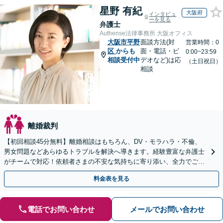
星野 有紀
大阪府
インタビュ
ーを見る
弁護士
Authense法律事務所 大阪オフィス
大阪市平野
面談方法(対
営業時間：0
区
からも
面・電話・ビ
0:00~23:59
相談受付中
デオなど)は応
（土日祝日）
相談
離婚裁判
【初回相談45分無料】離婚相談はもちろん、DV・モラハラ・不倫、
男女問題などあらゆるトラブルを解決へ導きます。経験豊富な弁護士
がチームで対応！依頼者さまの不安な気持ちに寄り添い、全力でご支
援します。【子連れ相談可／完全個室】
料金表を見る
電話でお問い合わせ
メールでお問い合わせ