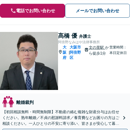
電話でお問い合わせ
メールでお問い合わせ
髙橋 優
弁護士
阿倍野なみはや法律事務所
大
大阪市
文の里駅
か
営業時間：
阪
阿倍野
|
本日定休日
ら徒歩1分
府
区
離婚裁判
【初回相談無料・時間無制限】不動産の絡む複雑な財産分与はお任せ
ください。熟年離婚／不貞の慰謝料請求／養育費などお困りの方はご
相談ください。一人ひとりの不安に寄り添い、皆さまが安心して暮ら
せるよう、全力でお守りします。