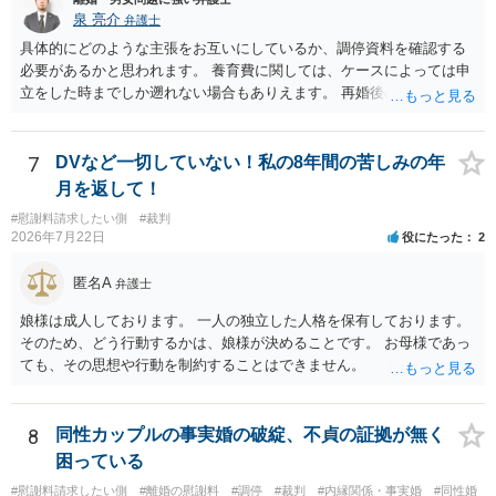
泉 亮介
弁護士
具体的にどのような主張をお互いにしているか、調停資料を確認する
必要があるかと思われます。 養育費に関しては、ケースによっては申
立をした時までしか遡れない場合もありえます。 再婚後の相手方の行
動がどのようなものであったのかも重要であるため、相手が再婚後の
養育費に関するやりとり等があればそちらについても確認する必要が
あるでしょう。 公開相談の場での回答よりも個別に弁護士にご相談さ
7
DVなど一切していない！私の8年間の苦しみの年
れることをお勧めいたします。
月を返して！
#慰謝料請求したい側
#裁判
2026年7月22日
役にたった
2
匿名A
弁護士
娘様は成人しております。 一人の独立した人格を保有しております。
そのため、どう行動するかは、娘様が決めることです。 お母様であっ
ても、その思想や行動を制約することはできません。
8
同性カップルの事実婚の破綻、不貞の証拠が無く
困っている
#慰謝料請求したい側
#離婚の慰謝料
#調停
#裁判
#内縁関係・事実婚
#同性婚