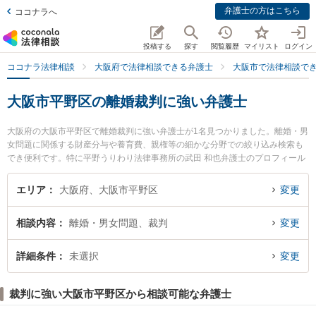
弁護士の方はこちら
ココナラへ
投稿する
探す
閲覧履歴
マイリスト
ログイン
ココナラ法律相談
大阪府で法律相談できる弁護士
大阪市で法律相談で
大阪市平野区の離婚裁判に強い弁護士
大阪府の大阪市平野区で離婚裁判に強い弁護士が1名見つかりました。離婚・男
女問題に関係する財産分与や養育費、親権等の細かな分野での絞り込み検索も
でき便利です。特に平野うりわり法律事務所の武田 和也弁護士のプロフィール
情報や弁護士費用、強みなどが注目されています。『大阪市平野区で土日や夜
間に発生した離婚裁判のトラブルを今すぐに弁護士に相談したい』『離婚裁判
エリア
大阪府、大阪市平野区
変更
のトラブル解決の実績豊富な近くの弁護士を検索したい』『初回相談無料で離
婚裁判を法律相談できる大阪市平野区内の弁護士に相談予約したい』などでお
相談内容
離婚・男女問題、裁判
変更
困りの相談者さんにおすすめです。
詳細条件
未選択
変更
裁判に強い大阪市平野区から相談可能な弁護士