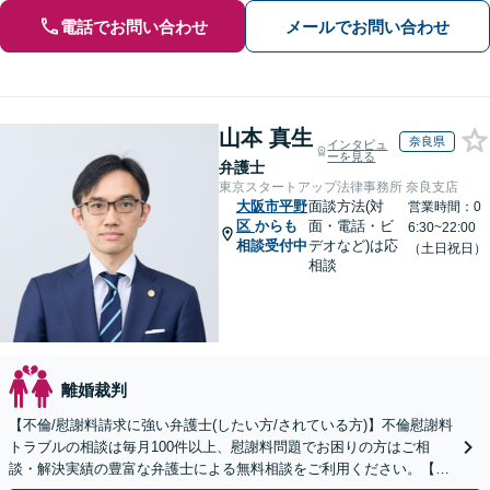
電話でお問い合わせ
メールでお問い合わせ
山本 真生
奈良県
インタビュ
ーを見る
弁護士
東京スタートアップ法律事務所 奈良支店
大阪市平野
面談方法(対
営業時間：0
区
からも
面・電話・ビ
6:30~22:00
相談受付中
デオなど)は応
（土日祝日）
相談
離婚裁判
【不倫/慰謝料請求に強い弁護士(したい方/されている方)】不倫慰謝料
トラブルの相談は毎月100件以上、慰謝料問題でお困りの方はご相
談・解決実績の豊富な弁護士による無料相談をご利用ください。【不