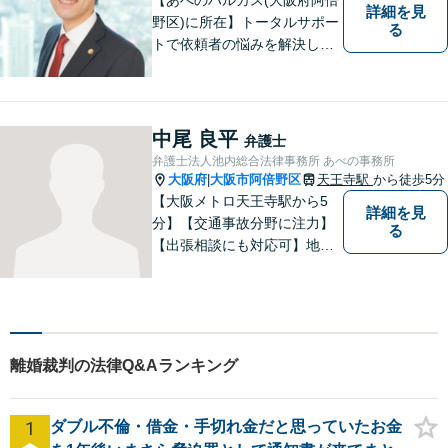
詳細を見
野区)に所在】トータルサポー
る
トで依頼者の悩みを解決しま
す。
中尾 良平
弁護士
弁護士法人池内総合法律事務所 あべの事務所
大阪府
大阪市阿倍野区
天王寺駅
から徒歩5分
|
【大阪メトロ天王寺駅から5
詳細を見
分】【交通事故分野に注力】
る
【出張相談にも対応可】地元
大阪市で法律問題にお困りの
方々に全力でサポートいたし
ます。個人・法人を問わず、
幅広い法律サービスを提供い
たします。お気軽にご相談く
離婚裁判の法律Q&Aランキング
ださい。
1
ダブル不倫・借金・手切れ金だと思っていたお金