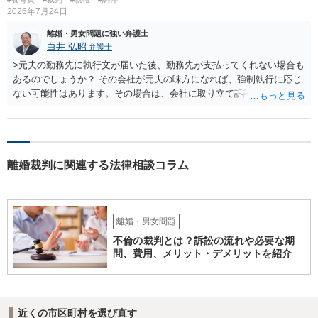
2026年7月24日
離婚・男女問題に強い弁護士
白井 弘昭
弁護士
>元夫の勤務先に執行文が届いた後、勤務先が支払ってくれない場合も
あるのでしょうか？ その会社が元夫の味方になれば、強制執行に応じ
ない可能性はあります。その場合は、会社に取り立て訴訟を行うこと
で、会社から取り立てることができます。 その他、預金を探して差し
押さえ、元夫名義の車の差し押さえ競売などを検討します。 ＞何もで
きなかった場合は、公正証書の原本は戻ってくるのでしょうか？ 取れ
ても取れなくても、執行裁判所に原本の還付請求を行えば還付されま
離婚裁判に関連する法律相談コラム
す。 ＞他の弁護士さんに再度依頼できるのでしょうか？ できます。た
だ、取れなかった場合に取り立て訴訟等を起こしてもらえば、他の弁
護士に頼む必要は無いでしょう。 以上、ご参考まで。
離婚・男女問題
不倫の裁判とは？訴訟の流れや必要な期
間、費用、メリット・デメリットを紹介
近くの市区町村を選び直す