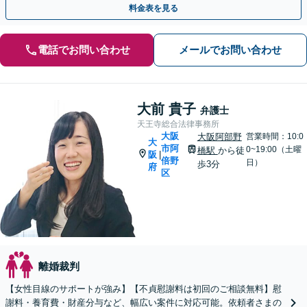
料金表を見る
電話でお問い合わせ
メールでお問い合わせ
大前 貴子
弁護士
天王寺総合法律事務所
大阪
大阪阿部野
営業時間：10:0
大
市阿
0~19:00（土曜
橋駅
から徒
阪
|
倍野
日）
歩3分
府
区
離婚裁判
【女性目線のサポートが強み】【不貞慰謝料は初回のご相談無料】慰
謝料・養育費・財産分与など、幅広い案件に対応可能。依頼者さまの