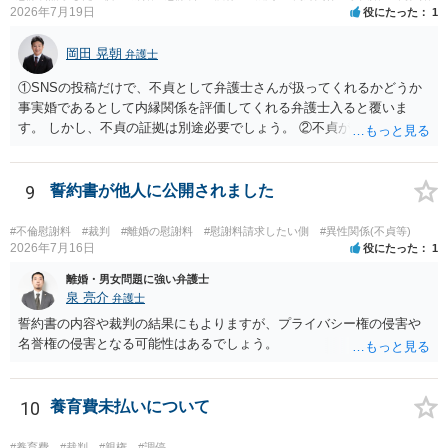
2026年7月19日
役にたった
1
岡田 晃朝
弁護士
①SNSの投稿だけで、不貞として弁護士さんが扱ってくれるかどうか
事実婚であるとして内縁関係を評価してくれる弁護士入ると覆いま
す。 しかし、不貞の証拠は別途必要でしょう。 ②不貞が認められない
のであれば、こちらが別れを承諾してはいるが、一方的な事実婚の解
消にあたるかどうか そこは協議の余地はあるかもしれませんが、離婚
の場合も相互に帰責性が無ければ（立証できなければ）、慰謝料など
9
誓約書が他人に公開されました
は無いので、意味があるかでしょうね。
#不倫慰謝料
#裁判
#離婚の慰謝料
#慰謝料請求したい側
#異性関係(不貞等)
2026年7月16日
役にたった
1
離婚・男女問題に強い弁護士
泉 亮介
弁護士
誓約書の内容や裁判の結果にもよりますが、プライバシー権の侵害や
名誉権の侵害となる可能性はあるでしょう。
10
養育費未払いについて
#養育費
#裁判
#親権
#調停