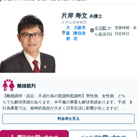
片岸 寿文
弁護士
片岸法律事務所
大
大阪市
今川駅
か
営業時間：本
阪
東住吉
|
日定休日
ら徒歩2分
府
区
離婚裁判
【離婚調停・訴訟、不貞行為の慰謝料慰謝料】男性側、女性側、どち
らでも解決実績があります。Ｗ不倫の事案も解決実績あります。不貞
行為事案では、精神的負担が大きく日常生活に影響が生じますが、弁
護士に委任すれば不安解消につながります。
料金表を見る