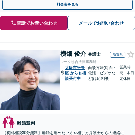
倫相談は初回0円】【関西エリア全域対応】
料金表を見る
電話でお問い合わせ
メールでお問い合わせ
横畑 俊介
弁護士
滋賀県
レーク総合法律事務所
営業時
大阪市平野
面談方法(対面・
区
からも相
電話・ビデオな
間：本日
談受付中
ど)は応相談
定休日
離婚裁判
【初回相談30分無料】離婚を進めたい方や相手方弁護士からの連絡に