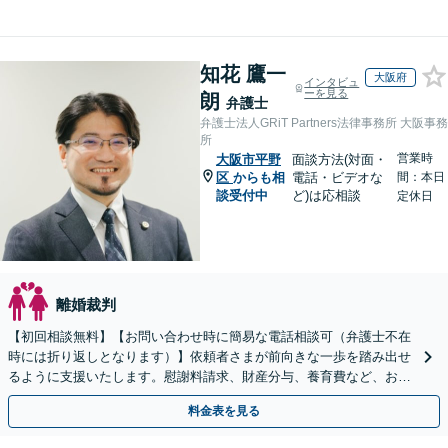
知花 鷹一
大阪府
インタビュ
ーを見る
朗
弁護士
弁護士法人GRiT Partners法律事務所 大阪事務
所
営業時
大阪市平野
面談方法(対面・
区
からも相
電話・ビデオな
間：本日
談受付中
ど)は応相談
定休日
離婚裁判
【初回相談無料】【お問い合わせ時に簡易な電話相談可（弁護士不在
時には折り返しとなります）】依頼者さまが前向きな一歩を踏み出せ
るように支援いたします。慰謝料請求、財産分与、養育費など、お困
りの点について、最善の解決策をご提案いたします。
料金表を見る