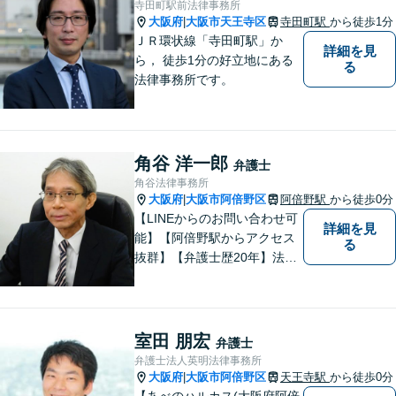
寺田町駅前法律事務所
【夜間・休日対応可】
大阪府
大阪市天王寺区
寺田町駅
から徒歩1分
|
ＪＲ環状線「寺田町駅」か
詳細を見
ら， 徒歩1分の好立地にある
る
法律事務所です。
角谷 洋一郎
弁護士
角谷法律事務所
大阪府
大阪市阿倍野区
阿倍野駅
から徒歩0分
|
【LINEからのお問い合わせ可
詳細を見
能】【阿倍野駅からアクセス
る
抜群】【弁護士歴20年】法テ
ラス・弁護士費用特約の利用
が可能です。丁寧なヒアリン
グ・他士業連携によるワンス
トップ対応が強み！交通事故
室田 朋宏
弁護士
／遺産分割／離婚／債務整理
弁護士法人英明法律事務所
／その他
大阪府
大阪市阿倍野区
天王寺駅
から徒歩0分
|
【あべのハルカス(大阪府阿倍