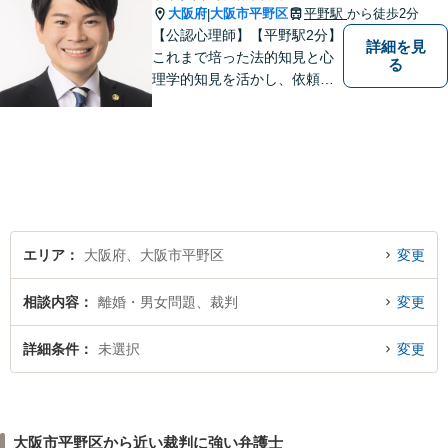
大阪府
大阪市平野区
平野駅
から徒歩2分
|
【公認心理師】【平野駅2分】
詳細を見
これまで培った法的知見と心
る
理学的知見を活かし、依頼者
様の不安や悩みに寄り添いな
がら、問題解決に向けて尽力
いたします。 どんなお悩みで
も、まずはご相談ください。
エリア
大阪府、大阪市平野区
変更
相談内容
離婚・男女問題、裁判
変更
詳細条件
未選択
変更
大阪市平野区から近い裁判に強い弁護士