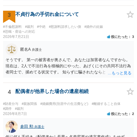
づけられた電話番号の開示→携帯電話会社から氏名・住所が開示され
困難 仮に裁判で敗訴した場合でも、分割払いになる可能性はあります
るパターンはありえるものの、本件のような精神的損害が発生したと
か。 ⇒判決となり敗訴してしまった場合は、強制執行により不動産等
明確にいえないような案件において開示がなされる可能性も低いので
3
不貞行為の手切れ金について
の財産を差し押さえられ、そこから債権回収が図られることになりま
はないかと推察します。
すが、 和解であれば柔軟な解決が可能ですので、その場合は分割払
#不倫慰謝料
#裁判
#中絶
#慰謝料請求したい側
#婚外の妊娠
いにより支払うことも十分可能です。 ⑤ このような事情であれば、私
#恐喝・脅迫への対応
は120万円のみ和解交渉を続けるべきでしょうか。 ⇒ご相談者様の認
2026年7月21日
役にたった
3
識を前提にすれば、１００万円も含めて返済する必要はないと考えら
れるため、 120万円のみについて交渉を続けることがベターかと存じ
匿名A
弁護士
ます。
そうです。 第一の被害者が奥さんで、あなたは加害者なんですから。
現在は、2人で不法行為を積極的にやった、あげくにその共同不法行為
者同士で、揉めてる状況です。 知らずに騙されたならともか
く・・・。 それでも経緯を考えれば多少は、その男よりは同情できる
というだけですから。
4
配偶者が他界した場合の遺産相続
#財産分与
#親族関係
#婚姻費用(別居中の生活費など)
#離婚すること自体
#調停
#裁判
2026年8月7日
役にたった
2
倉田 勲
弁護士
仮に何も手続き（配偶者から長男へ名義変更や遺言書作成）をせず、