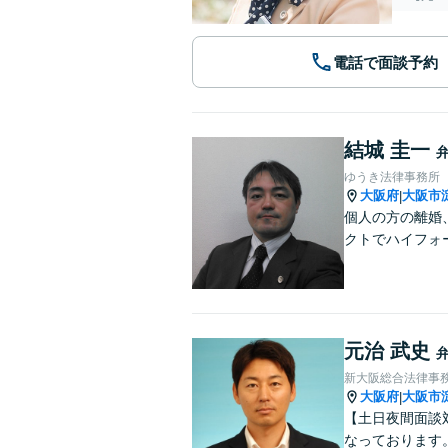
電話で面談予約
結城 圭一
ゆうき法律事務所
大阪府
大阪市
|
個人の方の離婚
クトでハイフォ
元治 武史
新大阪総合法律事
大阪府
大阪市
|
【土日夜間面談
なっております