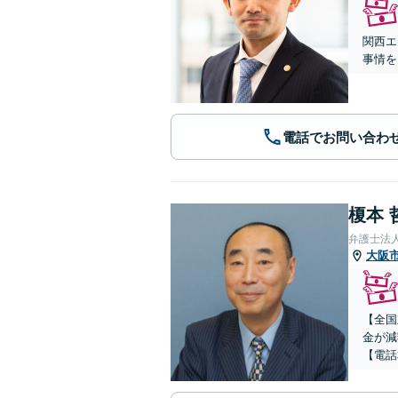
関西エ
事情を
電話でお問い合わ
榎本 
弁護士法
大阪
【全国
金が減
【電話