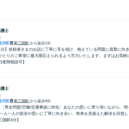
弁護士
所
淀川区
東三国駅
から徒歩1分
1分】依頼者さまのお話に丁寧に耳を傾け、抱えている問題に真摯に向
ひとりのご希望に最大限応えられるよう尽力いたします。まずはお気軽
日夜間相談可】
弁護士
所
淀川区
東三国駅
から徒歩4分
】〈男女問題/労働/交通事故に特化〉あなたの思いに寄り添いながら、
 一人一人の状況や思いに丁寧に向き合い、将来を見据えた解決を目指し
三国駅4分】