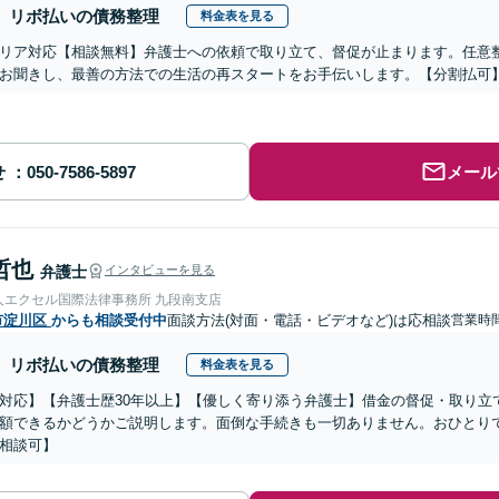
リボ払いの債務整理
料金表を見る
リア対応【相談無料】弁護士への依頼で取り立て、督促が止まります。任意
お聞きし、最善の方法での生活の再スタートをお手伝いします。【分割払可
せ
メール
哲也
弁護士
インタビューを見る
人エクセル国際法律事務所 九段南支店
市淀川区
からも相談受付中
面談方法(対面・電話・ビデオなど)は応相談
営業時間
リボ払いの債務整理
料金表を見る
対応】【弁護士歴30年以上】【優しく寄り添う弁護士】借金の督促・取り立
額できるかどうかご説明します。面倒な手続きも一切ありません。おひとり
相談可】