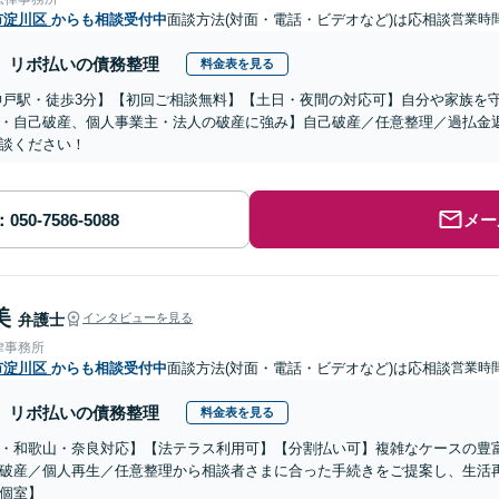
市淀川区
からも相談受付中
面談方法(対面・電話・ビデオなど)は応相談
営業時間
リボ払いの債務整理
料金表を見る
神戸駅・徒歩3分】【初回ご相談無料】【土日・夜間の対応可】自分や家族を
・自己破産、個人事業主・法人の破産に強み】自己破産／任意整理／過払金
談ください！
メー
美
弁護士
インタビューを見る
律事務所
市淀川区
からも相談受付中
面談方法(対面・電話・ビデオなど)は応相談
営業時
リボ払いの債務整理
料金表を見る
・和歌山・奈良対応】【法テラス利用可】【分割払い可】複雑なケースの豊
破産／個人再生／任意整理から相談者さまに合った手続きをご提案し、生活
個室】