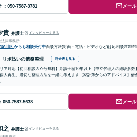
せ
メール
夕貴
弁護士
インタビューを見る
わ法律事務所
市淀川区
からも相談受付中
面談方法(対面・電話・ビデオなど)は応相談
営業時
リボ払いの債務整理
料金表を見る
リア対応【初回相談３０分無料】弁護士歴10年以上【申立代理人の経験多数
個人再生、適切な整理方法を一緒に考えます【家計簿からのアドバイス】借
。
メール
和之
弁護士
インタビューを見る
法律事務所