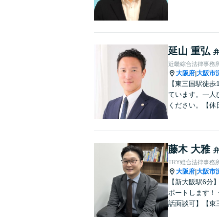
延山 重弘
近畿綜合法律事務
大阪府
大阪市
|
【東三国駅徒歩
ています。一人
ください。【休
藤木 大雅
TRY総合法律事務
大阪府
大阪市
|
【新大阪駅6分
ポートします！
話面談可】【東