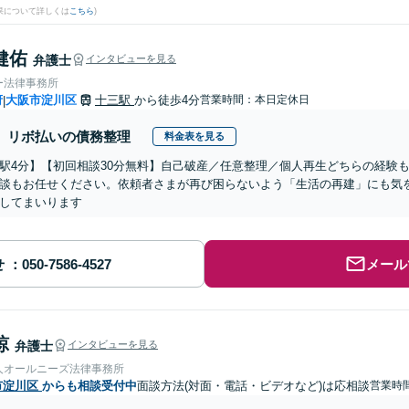
果について詳しくは
こちら
)
健佑
弁護士
インタビューを見る
ー法律事務所
府
大阪市淀川区
十三駅
から徒歩4分
営業時間：本日定休日
|
リボ払いの債務整理
料金表を見る
駅4分】【初回相談30分無料】自己破産／任意整理／個人再生どちらの経験
談もお任せください。依頼者さまが再び困らないよう「生活の再建」にも気
してまいります
せ
メール
諒
弁護士
インタビューを見る
人オールニーズ法律事務所
市淀川区
からも相談受付中
面談方法(対面・電話・ビデオなど)は応相談
営業時間