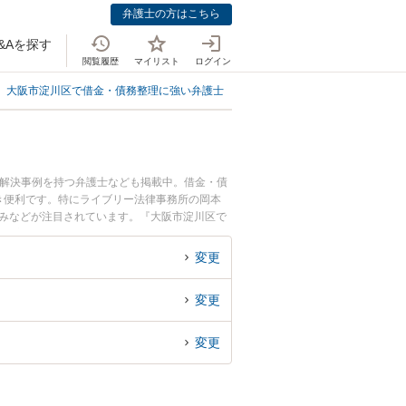
弁護士の方はこちら
&Aを探す
閲覧履歴
マイリスト
ログイン
大阪市淀川区で借金・債務整理に強い弁護士
大阪市淀川区でリボ払いに強い
、解決事例を持つ弁護士なども掲載中。借金・債
き便利です。特にライブリー法律事務所の岡本
強みなどが注目されています。『大阪市淀川区で
績豊富な近くの弁護士を検索したい』『初回相談
す。
変更
変更
変更