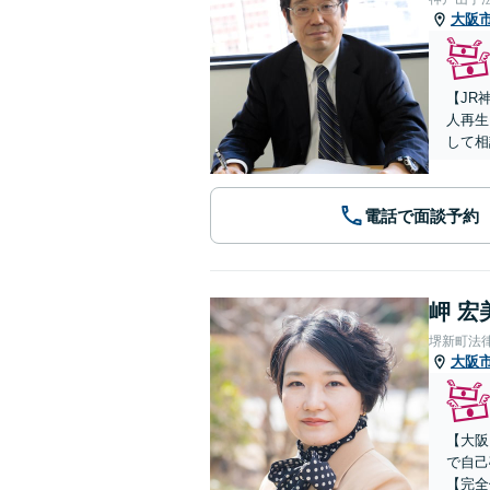
大阪
【JR
人再生
して相
電話で面談予約
岬 宏
堺新町法
大阪
【大阪
で自己
【完全