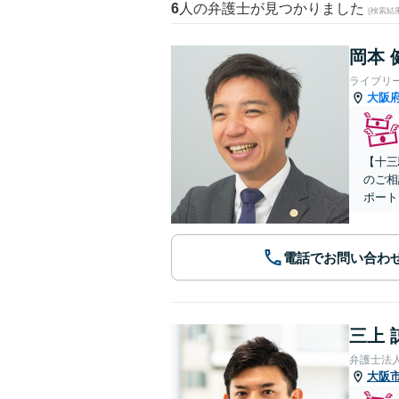
6
人の弁護士が見つかりました
(検索結
岡本 
ライブリ
大阪
【十三
のご相
ポート
電話でお問い合わ
三上 
弁護士法
大阪