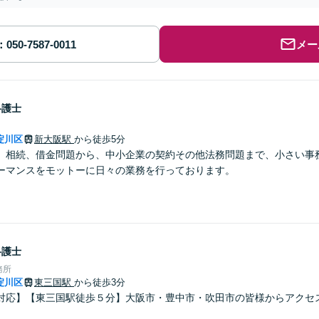
メー
弁護士
淀川区
新大阪駅
から徒歩5分
、相続、借金問題から、中小企業の契約その他法務問題まで、小さい事
ーマンスをモットーに日々の業務を行っております。
弁護士
務所
淀川区
東三国駅
から徒歩3分
対応】【東三国駅徒歩５分】大阪市・豊中市・吹田市の皆様からアクセ
。