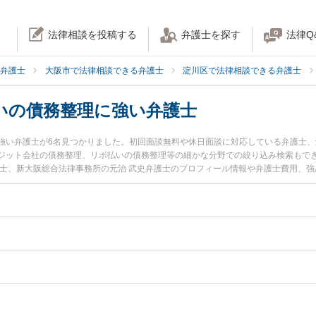
法律相談を投稿する
弁護士を探す
法律Q
弁護士
大阪市で法律相談できる弁護士
淀川区で法律相談できる弁護士
いの債務整理に強い弁護士
強い弁護士が6名見つかりました。初回面談無料や休日面談に対応している弁護士
ジット会社の債務整理、リボ払いの債務整理等の細かな分野での絞り込み検索もで
護士、新大阪総合法律事務所の元治 武史弁護士のプロフィール情報や弁護士費用、
ラブルを今すぐに弁護士に相談したい』『リボ払いの債務整理のトラブル解決の実
阪市淀川区内の弁護士に相談予約したい』などでお困りの相談者さんにおすすめで