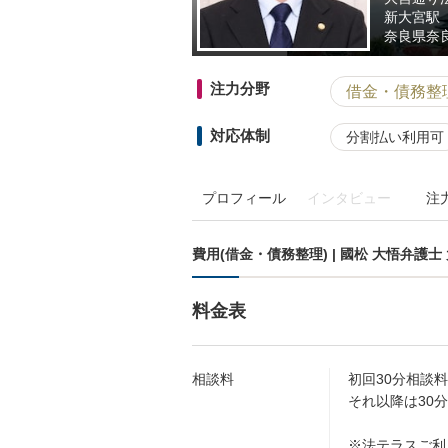
新大宮駅
奈良県
奈
注力分野
借金・債務整
対応体制
分割払い利用可
プロフィール
インタビュー
注
費用(借金・債務整理) | 國松 大悟弁護
料金表
相談料
初回30分相談
それ以降は30分
※法テラスご利