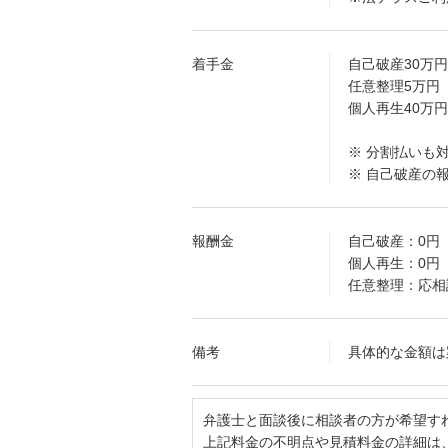
着手金
自己破産30万
任意整理5万円（
個人再生40万
※ 分割払いも
※ 自己破産の
報酬金
自己破産：0円
個人再生：0円
任意整理：応相
備考
具体的な金額は
弁護士と面談後に相談者の方が希望す
上記料金の不明点や見積料金の詳細は