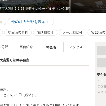
良市大宮町7-1-33 奈良センタービルディング3階
理
他の注力分野を表示
初回面談無料
電話相談可
メール相談可
WEB面談
力分野
事例紹介
アクセス
料金表
士 大宮通り法律事務所
受付
平日
定休
料無料。
定休
ごとに5,500円（税込）。
用の方は上記とは別に法テラスをご利用いただきます。