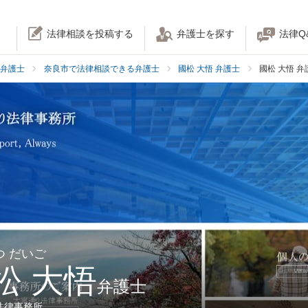
法律相談を投稿する
弁護士を探す
法律Q
弁護士
奈良市で法律相談できる弁護士
國松 大悟 弁護士
國松 大悟 
つ だいご
松 大悟
弁護士
法律事務所