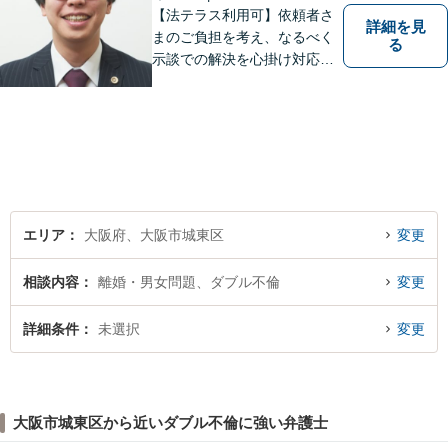
【法テラス利用可】依頼者さ
詳細を見
まのご負担を考え、なるべく
る
示談での解決を心掛け対応い
たします。コミュニケーショ
ン力と精神的なタフさが強
み。依頼者さまにとって身近
で頼れる弁護士を目指しま
す。【休日相談可】【今福鶴
見駅2分】
エリア
大阪府、大阪市城東区
変更
相談内容
離婚・男女問題、ダブル不倫
変更
詳細条件
未選択
変更
大阪市城東区から近いダブル不倫に強い弁護士