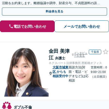
活動をお約束します。離婚協議や調停、財産分与、不貞慰謝料の請
求、面会交流、親権など離婚問題に幅広く対応【夜間相談可】
料金表を見る
電話でお問い合わせ
メールでお問い合わせ
金田 美津
千葉県
インタビュ
ーを見る
江
弁護士
ネクスパート法律事務所 西船橋オフィス
大阪市城東
面談方法(対
営業時間：0
区
からも
面・電話・ビ
9:00~21:00
相談受付中
デオなど)は応
（土日祝日）
相談
ダブル不倫