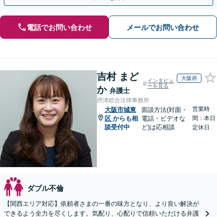
電話でお問い合わせ
メールでお問い合わせ
吉村 まど
大阪府
インタビュ
ーを見る
か
弁護士
摂津総合法律事務所
営業時
大阪市城東
面談方法(対面・
区
からも相
電話・ビデオな
間：本日
談受付中
ど)は応相談
定休日
ダブル不倫
【関西エリア対応】依頼者さまの一番の味方となり、より良い解決が
できるよう全力を尽くします。気配り、心配りで信頼いただける弁護