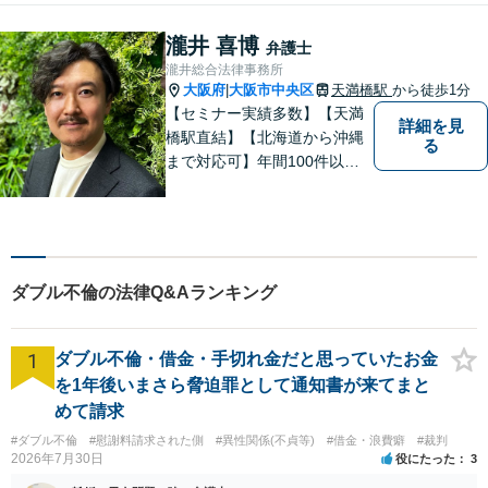
ていただけるよう、ゆっくり
と丁寧に説明していきますの
瀧井 喜博
弁護士
で、法律相談が初めての方で
瀧井総合法律事務所
も安心してお問合せくださ
大阪府
大阪市中央区
天満橋駅
から徒歩1分
|
い。
【セミナー実績多数】【天満
詳細を見
橋駅直結】【北海道から沖縄
る
まで対応可】年間100件以上
の男女トラブルに対応。共感
重視の手厚いサポートで安
心！交通事故案件も分かりや
すくご説明します【土日対応
可】【電話・メール・LINEで
ダブル不倫の法律Q&Aランキング
面談予約可】
1
ダブル不倫・借金・手切れ金だと思っていたお金
を1年後いまさら脅迫罪として通知書が来てまと
めて請求
#ダブル不倫
#慰謝料請求された側
#異性関係(不貞等)
#借金・浪費癖
#裁判
2026年7月30日
役にたった
3