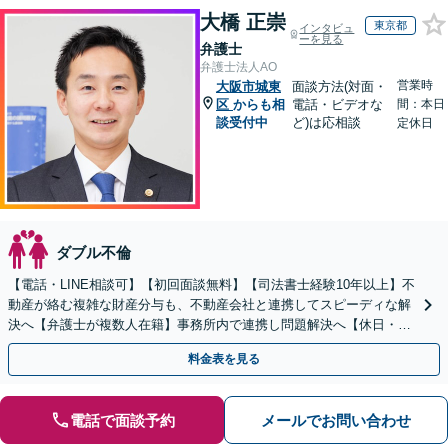
大橋 正崇
東京都
インタビュ
ーを見る
弁護士
弁護士法人AO
営業時
大阪市城東
面談方法(対面・
区
からも相
電話・ビデオな
間：本日
談受付中
ど)は応相談
定休日
ダブル不倫
【電話・LINE相談可】【初回面談無料】【司法書士経験10年以上】不
動産が絡む複雑な財産分与も、不動産会社と連携してスピーディな解
決へ【弁護士が複数人在籍】事務所内で連携し問題解決へ【休日・夜
間面談可】【子連れ相談可】【虎ノ門駅1分】
料金表を見る
電話で面談予約
メールでお問い合わせ