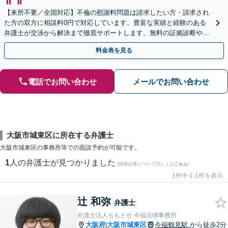
【来所不要／全国対応】不倫の慰謝料問題は請求したい方・請求され
た方の双方に相談料0円で対応しています。豊富な実績と経験のある
弁護士が交渉から解決まで徹底サポートします。無料の証拠診断や着
手金の返還保証もありますので安心してご相談ください。
料金表を見る
電話でお問い合わせ
メールでお問い合わせ
大阪市城東区に所在する弁護士
大阪市城東区の事務所等での面談予約が可能です。
1
人の弁護士が見つかりました
(検索結果について詳しくは
こちら
)
1件中 1-1件を表示
辻 和弥
弁護士
弁護士法人ももとせ 今福法律事務所
大阪府
大阪市城東区
今福鶴見駅
から徒歩2分
|