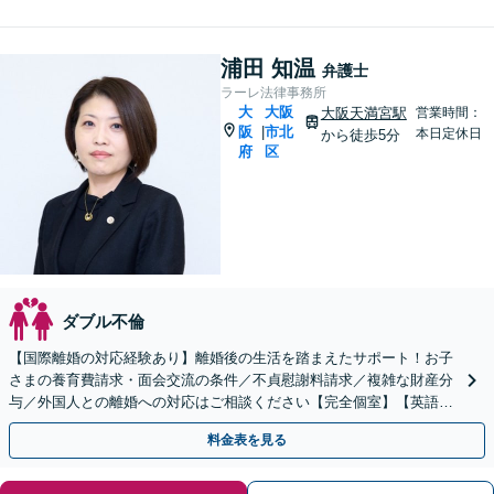
浦田 知温
弁護士
ラーレ法律事務所
大
大阪
大阪天満宮駅
営業時間：
阪
市北
|
本日定休日
から徒歩5分
府
区
ダブル不倫
【国際離婚の対応経験あり】離婚後の生活を踏まえたサポート！お子
さまの養育費請求・面会交流の条件／不貞慰謝料請求／複雑な財産分
与／外国人との離婚への対応はご相談ください【完全個室】【英語対
応可】【大阪天満宮駅5分】
料金表を見る