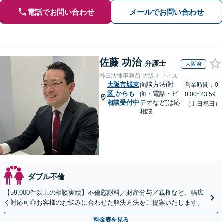
電話でお問い合わせ
メールでお問い合わせ
佐藤 功治
弁護士
大阪府
春田法律事務所 大阪オフィス
大阪市城東
面談方法(対
営業時間：0
区
からも
面・電話・ビ
0:00~23:59
相談受付中
デオなど)は応
（土日祝日）
相談
ダブル不倫
【59,000件以上の相談実績】不倫慰謝料／財産分与／親権など、幅広
く対応可◎お客様のお悩みに合わせた解決方法をご提案いたします。
料金表を見る