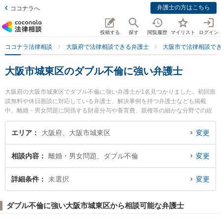
弁護士の方はこちら
ココナラへ
投稿する
探す
閲覧履歴
マイリスト
ログイン
ココナラ法律相談
大阪府で法律相談できる弁護士
大阪市で法律相談で
大阪市城東区のダブル不倫に強い弁護士
大阪府の大阪市城東区でダブル不倫に強い弁護士が1名見つかりました。初回面
談無料や休日面談に対応している弁護士、解決事例を持つ弁護士なども掲載
中。離婚・男女問題に関係する財産分与や養育費、親権等の細かな分野での絞
り込み検索もでき便利です。特に弁護士法人ももとせ 今福法律事務所の辻 和弥
弁護士のプロフィール情報や弁護士費用、強みなどが注目されています。『大
エリア
大阪府、大阪市城東区
変更
阪市城東区で土日や夜間に発生したダブル不倫のトラブルを今すぐに弁護士に
相談したい』『ダブル不倫のトラブル解決の実績豊富な近くの弁護士を検索し
相談内容
離婚・男女問題、ダブル不倫
変更
たい』『初回相談無料でダブル不倫を法律相談できる大阪市城東区内の弁護士
に相談予約したい』などでお困りの相談者さんにおすすめです。
詳細条件
未選択
変更
ダブル不倫に強い大阪市城東区から相談可能な弁護士