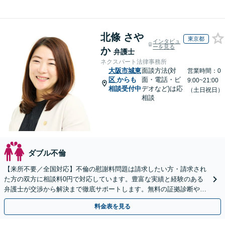
北條 さや
東京都
インタビュ
ーを見る
か
弁護士
ネクスパート法律事務所
大阪市城東
面談方法(対
営業時間：0
区
からも
面・電話・ビ
9:00~21:00
相談受付中
デオなど)は応
（土日祝日）
相談
ダブル不倫
【来所不要／全国対応】不倫の慰謝料問題は請求したい方・請求され
た方の双方に相談料0円で対応しています。豊富な実績と経験のある
弁護士が交渉から解決まで徹底サポートします。無料の証拠診断や着
手金の返還保証もありますので安心してご相談ください。
料金表を見る