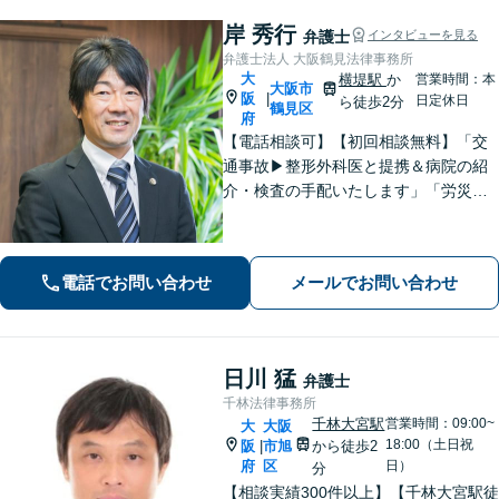
岸 秀行
弁護士
インタビューを見る
弁護士法人 大阪鶴見法律事務所
大
横堤駅
か
営業時間：本
大阪市
阪
|
日定休日
ら徒歩2分
鶴見区
府
【電話相談可】【初回相談無料】「交
通事故▶︎整形外科医と提携＆病院の紹
介・検査の手配いたします」「労災の
後遺障害もお任せください」事故後で
きるだけ早期にご相談頂けると助かり
ます。法律問題だけではないトータル
電話でお問い合わせ
メールでお問い合わせ
サポートを目指します【セカンドオピ
ニオン可】
日川 猛
弁護士
千林法律事務所
千林大宮駅
営業時間：09:00~
大
大阪
18:00（土日祝
阪
市旭
から徒歩2
|
府
区
日）
分
【相談実績300件以上】【千林大宮駅徒