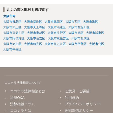
い」ことを双方が誓約することになります。 上記はあくまでも一般論
としての回答となります。 詳細なご事情をお伺いすればより適切な回
近くの市区町村を選び直す
答ができるかと存じます。 弁護士に相談すべき事案かと存じますの
大阪市内
で、お早めにご相談されることをお勧めいたします。
大阪市都島区
大阪市福島区
大阪市此花区
大阪市西区
大阪市港区
大阪市大正区
大阪市天王寺区
大阪市浪速区
大阪市西淀川区
大阪市東淀川区
大阪市東成区
大阪市生野区
大阪市旭区
大阪市城東区
大阪市阿倍野区
大阪市住吉区
大阪市東住吉区
大阪市西成区
大阪市淀川区
大阪市鶴見区
大阪市住之江区
大阪市平野区
大阪市北区
大阪市中央区
ココナラ法律相談について
ココナラ法律相談とは
ご意見・ご要望
法律Q&A
利用規約
法律相談コラム
プライバシーポリシー
ココナラとは
外部送信ポリシー