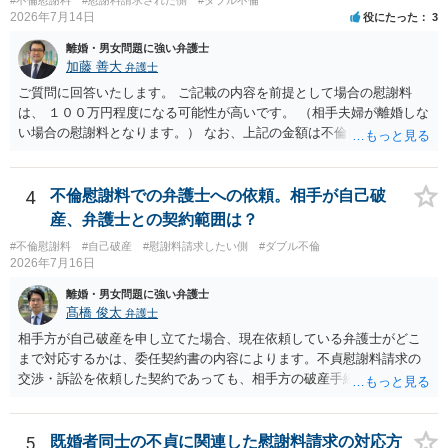
いにより支払うことも十分可能です。 ⑤ このような事情であれば、私
稀であると思います。 通常は、６０万円から８０万円程度になる
2026年7月14日
役にたった
3
は120万円のみ和解交渉を続けるべきでしょうか。 ⇒ご相談者様の認
ことが多いというのが私の印象です。 ２ 質問② ご記載の内容が
識を前提にすれば、１００万円も含めて返済する必要はないと考えら
減額を進めるうえでの交渉材料かと思います。 なお、ご自身が離
離婚・男女問題に強い弁護士
れるため、 120万円のみについて交渉を続けることがベターかと存じ
婚しないことは、交渉材料にはならないかと思いますので、ご注意く
加藤 善大
弁護士
ます。
ださい。 また、相手夫婦の婚姻関係が既に破綻していたことや、
ご質問に回答いたします。 ご記載の内容を前提として場合の慰謝料
相手女性が結婚しているとは知らなかったと主張することもあります
は、 １００万円程度になる可能性が高いです。 （相手夫婦が離婚しな
が、 ケースバイケースですので、ご自身の場合にそれらの主張が
い場合の慰謝料となります。） なお、上記の金額は不倫をした２名が
できるかはよくお考え下さい。 ３ 質問③ 違約金を５０万円とす
支払う総額の相場ですので、 ご自身が全額支払った場合は相手女性に
る旨の交渉をすることが妥当かどうかという基準はありません。
半額程度の支払を求める、 求償ができることになります。 その求償権
公序良俗に反するような金額では、その条項自体が無効になり得ます
を放棄する場合の慰謝料相場は、６０万円から８０万円程度になるこ
4
不倫慰謝料での弁護士への依頼。相手が自己破
が、 ２００万円でも、５０万円でも、公序良俗に反するほど高額
とが多いです。 （相手夫婦が離婚しませんので、減額してでも求償権
産、弁護士との契約範囲は？
とはいえないと考えますので、 結局は、妥当かどうかというより
を放棄してもらうメリットがあることになります。） ５年後に離婚す
も、ご自身が納得できるかどうかという基準でお考えいただくといい
#不倫慰謝料
#自己破産
#慰謝料請求したい側
#ダブル不倫
る可能性について、慰謝料額に影響が出る可能性はないと考えます。
2026年7月16日
と思います。 そのうえで、合意できるかは、相手も納得できるか
最後に、ご依頼になる場合の弁護士費用は、ご依頼になる弁護士によ
否かにかかってはきますが。 ４ 質問④ ご記載の内容からは判断
り異なりますので、直接ご確認いただくといいですよ。 ご質問に対す
離婚・男女問題に強い弁護士
できないのですが、 清算条項を記載しないで合意することはリス
る回答は以上ですが、可能であれば、ご依頼になるかは別にして、お
髙橋 俊太
弁護士
クがありますので、むしろ、原則としては、清算条項を記載するべき
近くの弁護士に直接相談されて、今後の対応についてアドバイスを求
相手方が自己破産を申し立てた場合、現在依頼している弁護士がどこ
であるとお考えいただくといいです。 ご質問に対する回答は以上で
めることをおすすめいたします。 ご参考にしていただけますと幸いで
まで対応するかは、委任契約書の内容によります。不貞慰謝料請求の
すが、可能であれば、ご依頼になるかは別として、お近くの弁護士に
す。
交渉・訴訟を依頼した契約であっても、相手方の破産手続への対応、
直接相談されて、 今後の対応についてアドバイス等を求めることを
免責に関する意見申述、非免責債権の主張、破産裁判所への書面提出
お勧めいたします。 ご参考にしていただければ幸いです。
等まで当然に含まれているとは限りません。そのため、追加費用が発
生するかどうかは、まず委任契約書と弁護士の説明を確認した方がよ
5
既婚者同士の不貞に関連した慰謝料請求の対応方