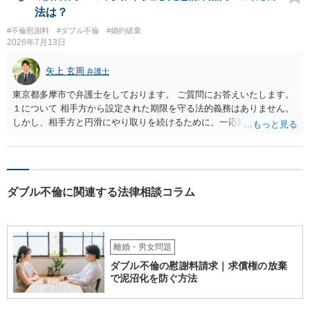
いでしょう。 成功報酬についても、契約内容次第です。通常は、実際
法は？
に回収できた金額を基準に報酬が発生する契約が多いと思われます
#不倫慰謝料
#ダブル不倫
#婚約破棄
が、「請求額を認めさせた場合」や「和解成立時」など、回収前に報
2026年7月13日
酬が発生する定めになっている可能性もあります。 依頼している弁護
士に、破産手続への意見申述まで契約内で対応してもらえるのか、追
矢上 玄周
弁護士
加費用はかかるか、免責された場合に成功報酬が発生するのか、非免
責債権として争う見込みがあるのかを確認されるとよいと思います。
東京都多摩市で弁護士をしております。 ご質問にお答えいたします。
１について 相手方から設定された期限を守る法的義務はありません。
しかし、相手方と円滑にやり取りを続けるために、一応期限を守って
連絡を取ることもあり得ます。 弁護士に相談してから連絡をしたい
が、期限を守らないのもご不安という場合には、「弁護士に相談して
から連絡するので少々お待ちください」という旨の連絡を入れておく
こともあります。 ２について 求償権の請求と婚約破棄の慰謝料請求
ダブル不倫に関連する法律相談コラム
は、法的には別の議論ではありますが、事実上の繋がりがないわけで
はありません。 例えば、既婚者であるにもかかわらず、結婚するとい
うことを匂わせて不貞関係になったというような場合には、求償権の
負担割合が高くなり、婚約破棄の慰謝料も払う必要が生じるという可
能性もないわけではありません。 ただし、法律上重婚は認められてい
離婚・男女問題
ないので、既婚者同士の婚約が成立するかといわれると、成立しない
ダブル不倫の慰謝料請求｜求償権の放棄
と判断される可能性の方が高いと思われます。 ３について 和解をする
で泥沼化を防ぐ方法
際には、清算条項という定めを設けることがほとんどです。 清算条項
を定めることによって、「これをもってお互いに今後一切請求しな