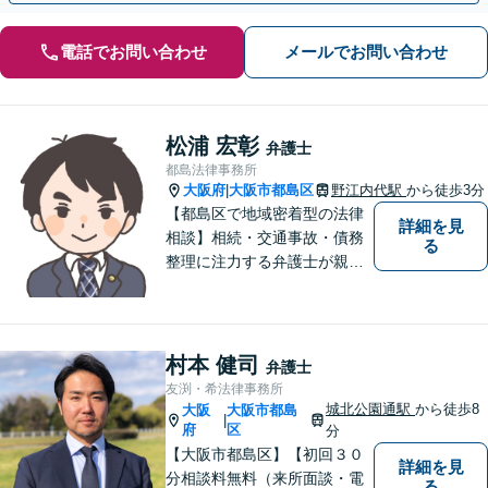
電話でお問い合わせ
メールでお問い合わせ
松浦 宏彰
弁護士
都島法律事務所
大阪府
大阪市都島区
野江内代駅
から徒歩3分
|
【都島区で地域密着型の法律
詳細を見
相談】相続・交通事故・債務
る
整理に注力する弁護士が親身
に対応。費用や手続きを明確
に説明し、あなたの不安を解
消します。大阪市都島区の皆
様、まずはお気軽にご連絡く
村本 健司
弁護士
ださい。初回面談予約受付中
友渕・希法律事務所
城北公園通駅
から徒歩8
大阪
大阪市都島
|
府
区
分
【大阪市都島区】【初回３０
詳細を見
分相談料無料（来所面談・電
る