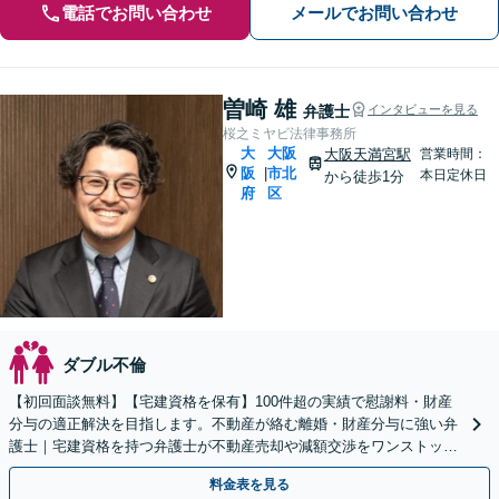
電話でお問い合わせ
メールでお問い合わせ
曽崎 雄
弁護士
インタビューを見る
桜之ミヤビ法律事務所
大
大阪
大阪天満宮駅
営業時間：
阪
市北
|
本日定休日
から徒歩1分
府
区
ダブル不倫
【初回面談無料】【宅建資格を保有】100件超の実績で慰謝料・財産
分与の適正解決を目指します。不動産が絡む離婚・財産分与に強い弁
護士｜宅建資格を持つ弁護士が不動産売却や減額交渉をワンストップ
でサポートします。
料金表を見る