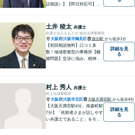
話相談）】【即日対応可】
【都島駅・城北公園通駅】
【高倉町三丁目バス停徒歩１
分】【当日・夜間・休日相談
土井 稜太
弁護士
可】刑事事件/相続問題/離婚問
弁護士法人ももとせ 放出法律事務所
題など経験と知識をもとに、
大阪府
大阪市鶴見区
放出駅
から徒歩1分
|
依頼者様の不安を解消し、問
【初回相談無料】口コミ多
詳細を見
題解決へ導きます
数！地域密着型の事務所【離
る
婚問題】交渉に強み。精神的
な負担が少しでも軽くなるよ
う、寄り添いの姿勢で事件解
決に臨みます【相続・遺言】
迅速かつ丁寧な対応を心が
村上 秀人
弁護士
け、満足度の高い解決を目指
村上法律事務所
します【放出駅1分】
大阪府
大阪市北区
大阪天満宮駅
から徒歩4分
|
【大阪天満宮駅4分、南森町駅
詳細を見
7分】「依頼者さまが話しやす
る
い弁護士であること」をモッ
トーに、誠心誠意対応いたし
ます。不安を少しでも解消し