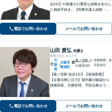
歩2分】行政書士の豊富な経験を生かし
た相続手続き。【刑事弁護人経験・示
談成立実績多数】示談交渉による不起
訴処分や早期の身柄解放が可能。自宅
を残す債務整理のノウハウ多数。不動
電話でお問い合わせ
メールでお問い合わせ
産業者とも連携。
山田 貴弘
弁護士
弁護士法人ももとせ
大
森ノ宮駅
か
営業時間：本
大阪市
阪
|
日定休日
ら徒歩1分
東成区
府
【森ノ宮駅 徒歩1分】【地域密着】
【企業法務に注力】契約書の確認から
債権回収、労務管理、予防法務までサ
ポートいたします。不動産・労働も対
応◎勝訴見込みも率直に伝えますの
で、まずはお気軽にご相談ください。
電話でお問い合わせ
メールでお問い合わせ