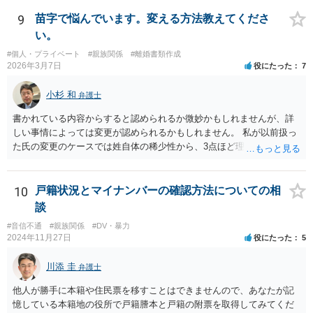
的な根拠が弱いように思われます。Aが慰謝料を請求しない場合であっ
ても、Aが「今後、妻に私的に接触しないでほしい」という通知・警告
9
苗字で悩んでいます。変える方法教えてくださ
を送付することを弁護士に依頼すること自体は考えられます。ただ、
い。
前提として、弁護士としては、Aの意向確認等を行い、法的根拠や今後
#個人・プライベート
#親族関係
#離婚書類作成
の対応方針を整理することが必要となります。ですので、まずはAの希
2026年3月7日
役にたった
7
望等を確認し、必要に応じて、A本人が弁護士に相談するというのがよ
いように思われます。
小杉 和
弁護士
書かれている内容からすると認められるか微妙かもしれませんが、詳
しい事情によっては変更が認められるかもしれません。 私が以前扱っ
た氏の変更のケースでは姓自体の稀少性から、3点ほど理由を上申する
ことで変更が認められる結果となりました。記録を見ると、申立てか
ら2か月かからずに氏の変更許可の審判が出ています。
10
戸籍状況とマイナンバーの確認方法についての相
談
#音信不通
#親族関係
#DV・暴力
2024年11月27日
役にたった
5
川添 圭
弁護士
他人が勝手に本籍や住民票を移すことはできませんので、あなたが記
憶している本籍地の役所で戸籍謄本と戸籍の附票を取得してみてくだ