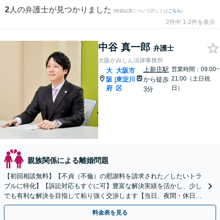
2
人の弁護士が見つかりました
(検索結果について詳しくは
こちら
)
2件中 1-2件を表示
中谷 真一郎
弁護士
大阪かみしん法律事務所
上新庄駅
営業時間：09:00~
大
大阪市
21:00（土日祝
阪
東淀川
から徒歩
|
府
区
日）
3分
親族関係による離婚問題
【初回相談無料】【不貞（不倫）の慰謝料を請求された／したいトラ
ブルに特化】【訴訟対応もすぐに可】豊富な解決実績を活かし、少し
でも有利な解決を目指して粘り強く交渉します【当日、夜間・休日相
談可】
料金表を見る