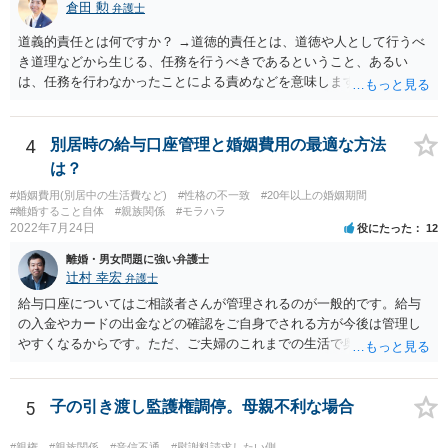
倉田 勲
弁護士
道義的責任とは何ですか？ →道徳的責任とは、道徳や人として行うべ
き道理などから生じる、任務を行うべきであるということ、あるい
は、任務を行わなかったことによる責めなどを意味します。 道義的責
任では、倫理ないし道徳上の責任のため法的責任のような強制力や罰
則はありませんが、道義的責任を果たさないことで、他人からの信用
を無くす、不遇を受けるなどの一般的にはそのような事実上の不利益
4
別居時の給与口座管理と婚姻費用の最適な方法
が生じます。
は？
#婚姻費用(別居中の生活費など)
#性格の不一致
#20年以上の婚姻期間
#離婚すること自体
#親族関係
#モラハラ
2022年7月24日
役にたった
12
離婚・男女問題に強い弁護士
辻村 幸宏
弁護士
給与口座についてはご相談者さんが管理されるのが一般的です。給与
の入金やカードの出金などの確認をご自身でされる方が今後は管理し
やすくなるからです。ただ、ご夫婦のこれまでの生活で奥様が管理さ
れており不当な出金をしないというのであれば、それはそのまま維持
しても構わないとは思います。 隠し財産といっても、収入は給与だけ
で隠しようがないでしょうし、今わかっていない財産がないのであれ
5
子の引き渡し監護権調停。母親不利な場合
ば別居後に新たな財産ができてもお互いに分与を主張できないことに
はなりますので杞憂ということになろうかと思います。 婚姻費用を渡
#親権
#親族関係
#音信不通
#慰謝料請求したい側