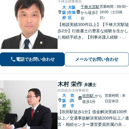
千林法律事務所
千林大宮駅
営業時間：09:00~
大
大阪
18:00（土日祝
阪
市旭
から徒歩2
|
府
区
日）
分
【相談実績300件以上】【千林大宮駅徒
歩2分】行政書士の豊富な経験を生かし
た相続手続き。【刑事弁護人経験・示
談成立実績多数】示談交渉による不起
訴処分や早期の身柄解放が可能。自宅
を残す債務整理のノウハウ多数。不動
電話でお問い合わせ
メールでお問い合わせ
産業者とも連携。
木村 栄作
弁護士
吹田総合法律事務所
大
吹
吹田駅
から
営業時間：本
阪
田
|
日定休日
徒歩1分
府
市
【吹田駅徒歩1分】借金解決実績100件
以上／交通事故解決実績200件以上／遺
言・相続センター運営委員所属の弁護