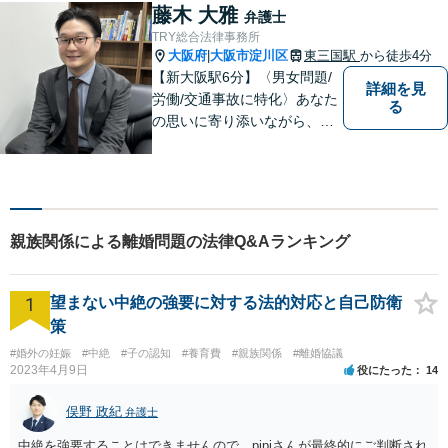
します。まずはお気軽にご相
藤木 大雅
弁護士
談にいらしてください。【休
TRY総合法律事務所
日夜間相談可】
大阪府
大阪市淀川区
東三国駅
から徒歩4分
|
【新大阪駅6分】〈男女問題/
詳細を見
労働/交通事故に特化〉あなた
る
の思いに寄り添いながら、明
るい未来を全力でサポートし
ます！ 一人一人の状況や思い
に丁寧に向き合い、将来を見
据えた解決を目指します。
【メール・電話面談可】【東
親族関係による離婚問題の法律Q&Aランキング
三国駅4分】
1
望まない中絶の強要に対する法的対応と自己防衛
策
#婚外の妊娠
#中絶
#子の認知
#養育費
#親族関係
#離婚協議
2023年4月9日
役にたった
14
俣野 政紀
弁護士
中絶を強要することはできませんので、pipiさんが最終的にご判断され