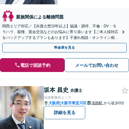
親族関係による離婚問題
関西エリア対応／【弁護士歴10年以上】協議・調停、不倫・DV・モ
ラハラ、親権、面会交流などのお悩みに寄り添います【ご本人様対応
をバックアップするプランもあります】子連れ相談・オンライン相談
OK【直接初回面談30分無料】
料金表を見る
電話で面談予約
メールでお問い合わせ
坂本 昌史
弁護士
法律事務所エソラ
大阪府
大阪市東淀川区
淡路駅
から徒歩0分
|
詳細を見る