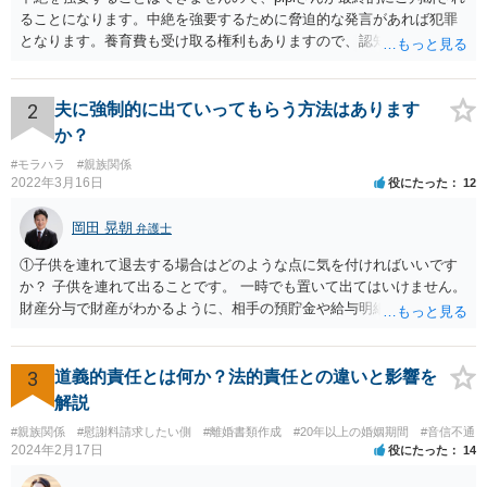
ることになります。中絶を強要するために脅迫的な発言があれば犯罪
となります。養育費も受け取る権利もありますので、認知等につきお
相手がきちんと対応しないのであれば弁護士にご相談されることをお
勧めします。
2
夫に強制的に出ていってもらう方法はあります
か？
#モラハラ
#親族関係
2022年3月16日
役にたった
12
岡田 晃朝
弁護士
①子供を連れて退去する場合はどのような点に気を付ければいいです
か？ 子供を連れて出ることです。 一時でも置いて出てはいけません。
財産分与で財産がわかるように、相手の預貯金や給与明細などの記録
をコピーしておくことです。 ②私たちが出ていっても夫が私の実家か
ら立ち退かない場合は明渡し請求訴訟を提起することになりますか？
はい。 もっとも、調停の中で明け渡しを打診し、それでも出ないとき
3
道義的責任とは何か？法的責任との違いと影響を
はということになるでしょう。
解説
#親族関係
#慰謝料請求したい側
#離婚書類作成
#20年以上の婚姻期間
#音信不通
2024年2月17日
役にたった
14