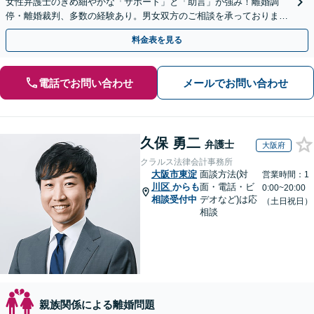
女性弁護士のきめ細やかな「サポート」と「助言」が強み！離婚調
停・離婚裁判、多数の経験あり。男女双方のご相談を承っております
【お子さま連れのご相談OK】【南海岸和田駅徒歩3分】
料金表を見る
電話でお問い合わせ
メールでお問い合わせ
久保 勇二
弁護士
大阪府
クラルス法律会計事務所
大阪市東淀
面談方法(対
営業時間：1
川区
からも
面・電話・ビ
0:00~20:00
相談受付中
デオなど)は応
（土日祝日）
相談
親族関係による離婚問題