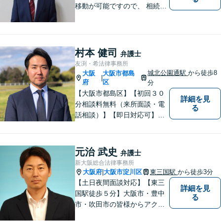
移動が可能ですので、 相続の
ご相談にご家族で来られる方
やご高齢の方にも安心してご
利用いただけます。ご希望が
あれば出張相談にも応じてお
村本 健司
弁護士
りますのでお気軽にご相談く
友渕・希法律事務所
ださい。
城北公園通駅
から徒歩8
大阪
大阪市都島
|
府
区
分
【大阪市都島区】【初回３０
詳細を見
分相談料無料（来所面談・電
る
話相談）】【即日対応可】
【都島駅・城北公園通駅】
【高倉町三丁目バス停徒歩１
分】【当日・夜間・休日相談
元治 武史
弁護士
可】刑事事件/相続問題/離婚問
新大阪総合法律事務所
題など経験と知識をもとに、
大阪府
大阪市淀川区
東三国駅
から徒歩3分
|
依頼者様の不安を解消し、問
【土日夜間面談対応】【東三
詳細を見
題解決へ導きます
国駅徒歩５分】大阪市・豊中
る
市・吹田市の皆様からアクセ
スしやすい事務所となってお