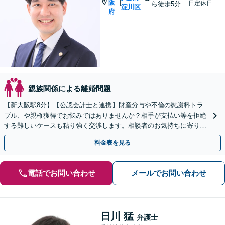
阪
|
日定休日
ら徒歩5分
淀川区
府
親族関係による離婚問題
【新大阪駅8分】【公認会計士と連携】財産分与や不倫の慰謝料トラ
ブル、や親権獲得でお悩みではありませんか？相手が支払い等を拒絶
する難しいケースも粘り強く交渉します。相談者のお気持ちに寄り添
い、最後まで徹底サポート！【完全個室・子連れ可】
料金表を見る
電話でお問い合わせ
メールでお問い合わせ
日川 猛
弁護士