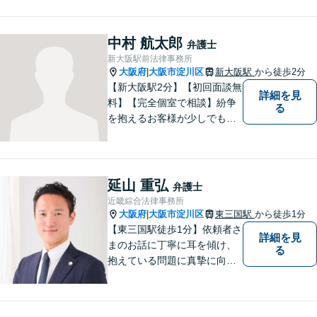
ります。
中村 航太郎
弁護士
新大阪駅前法律事務所
大阪府
大阪市淀川区
新大阪駅
から徒歩2分
|
【新大阪駅2分】【初回面談無
詳細を見
料】【完全個室で相談】紛争
る
を抱えるお客様が少しでも早
く安心できるよう、丁寧かつ
迅速な対応を心がけていま
す。 主張をぶつけ合うだけで
なく、事実と法律をもとに根
延山 重弘
弁護士
本的な解決を導くことが弁護
近畿綜合法律事務所
士の役割だと考えています。
大阪府
大阪市淀川区
東三国駅
から徒歩1分
|
【東三国駅徒歩1分】依頼者さ
詳細を見
まのお話に丁寧に耳を傾け、
る
抱えている問題に真摯に向き
合うことを大切にしていま
す。一人ひとりのご希望に最
大限応えられるよう尽力いた