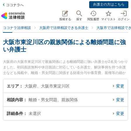
弁護士の方はこちら
ココナラへ
投稿する
探す
閲覧履歴
マイリスト
ログイン
ココナラ法律相談
大阪府で法律相談できる弁護士
大阪市で法律相談で
大阪市東淀川区の親族関係による離婚問題に強
い弁護士
大阪府の大阪市東淀川区で親族関係による離婚問題に強い弁護士が2名見つかり
ました。初回面談無料や休日面談に対応している弁護士、解決事例を持つ弁護
士なども掲載中。離婚・男女問題に関係する財産分与や養育費、親権等の細か
な分野での絞り込み検索もでき便利です。特に大阪かみしん法律事務所の中谷
真一郎弁護士や法律事務所エソラの坂本 昌史弁護士のプロフィール情報や弁護
エリア
大阪府、大阪市東淀川区
変更
士費用、強みなどが注目されています。『大阪市東淀川区で土日や夜間に発生
した親族関係による離婚問題のトラブルを今すぐに弁護士に相談したい』『親
相談内容
離婚・男女問題、親族関係
変更
族関係による離婚問題のトラブル解決の実績豊富な近くの弁護士を検索した
い』『初回相談無料で親族関係による離婚問題を法律相談できる大阪市東淀川
区内の弁護士に相談予約したい』などでお困りの相談者さんにおすすめです。
詳細条件
未選択
変更