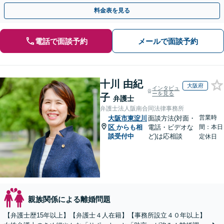
力で闘います。明るい人生の再スタートを！
料金表を見る
電話で面談予約
メールで面談予約
十川 由紀
大阪府
インタビュ
ーを見る
子
弁護士
弁護士法人阪南合同法律事務所
営業時
大阪市東淀川
面談方法(対面・
区
からも相
電話・ビデオな
間：本日
談受付中
ど)は応相談
定休日
親族関係による離婚問題
【弁護士歴15年以上】【弁護士４人在籍】【事務所設立４０年以上】