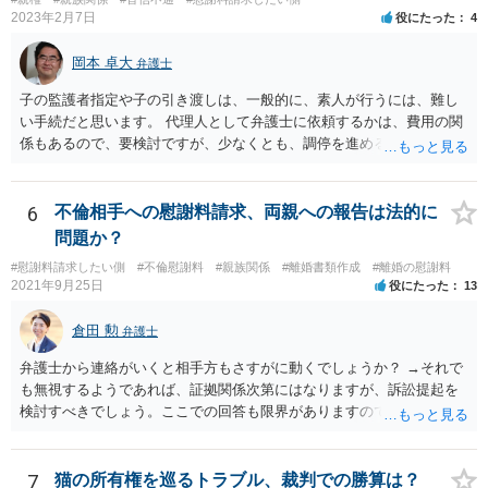
さないというおそれを奥様が抱くのはやむない面もあるとは思います
2023年2月7日
役にたった
4
が、ここは信じていただくしかないですし、婚姻費用の金額の合意が
できるかどうかの方が重要だと思います（合意できなれば納得した金
岡本 卓大
弁護士
額をもらえないという意味では、奥様の不満は残るからです）。 特別
子の監護者指定や子の引き渡しは、一般的に、素人が行うには、難し
経費という問題はあるのですが、一般には、収入から婚姻費用は定め
い手続だと思います。 代理人として弁護士に依頼するかは、費用の関
られ、全ての生活費が入っていると見ます。奥様の利益のために支払
係もあるので、要検討ですが、少なくとも、調停を進める上で、弁護
っている費用については、婚姻費用から引くことも相当だと思いま
士の助言を受けながら進めた方が良いと思います。 なお、費用の関係
す。
で、弁護士に依頼しづらいということであれば、法テラスの法律扶助
制度を利用できることもあるので、その点も弁護士に相談してみてく
6
不倫相手への慰謝料請求、両親への報告は法的に
ださい。
問題か？
#慰謝料請求したい側
#不倫慰謝料
#親族関係
#離婚書類作成
#離婚の慰謝料
2021年9月25日
役にたった
13
倉田 勲
弁護士
弁護士から連絡がいくと相手方もさすがに動くでしょうか？ →それで
も無視するようであれば、証拠関係次第にはなりますが、訴訟提起を
検討すべきでしょう。ここでの回答も限界がありますので、とりあえ
ず法律事務所で相談してみてください。
7
猫の所有権を巡るトラブル、裁判での勝算は？