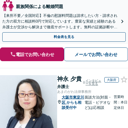
親族関係による離婚問題
【来所不要／全国対応】不倫の慰謝料問題は請求したい方・請求され
た方の双方に相談料0円で対応しています。豊富な実績と経験のある
弁護士が交渉から解決まで徹底サポートします。無料の証拠診断や着
手金の返還保証もありますので安心してご相談ください。
料金表を見る
電話でお問い合わせ
メールでお問い合わせ
神永 夕貴
大阪府
インタビュ
ーを見る
弁護士
あまのがわ法律事務所
営業時
大阪市東淀川
面談方法(対面・
区
からも相
電話・ビデオな
間：本日
談受付中
ど)は応相談
定休日