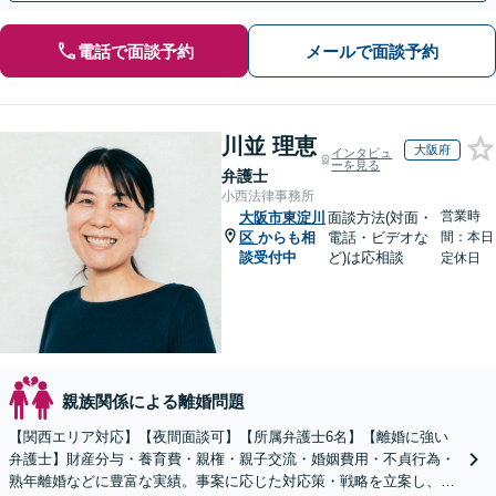
電話で面談予約
メールで面談予約
川並 理恵
大阪府
インタビュ
ーを見る
弁護士
小西法律事務所
営業時
大阪市東淀川
面談方法(対面・
区
からも相
電話・ビデオな
間：本日
談受付中
ど)は応相談
定休日
親族関係による離婚問題
【関西エリア対応】【夜間面談可】【所属弁護士6名】【離婚に強い
弁護士】財産分与・養育費・親権・親子交流・婚姻費用・不貞行為・
熟年離婚などに豊富な実績。事案に応じた対応策・戦略を立案し、全