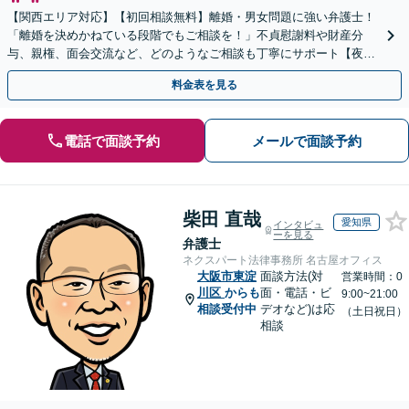
【関西エリア対応】【初回相談無料】離婚・男女問題に強い弁護士！
「離婚を決めかねている段階でもご相談を！」不貞慰謝料や財産分
与、親権、面会交流など、どのようなご相談も丁寧にサポート【夜
間・休日面談可】【WEB面談】【完全個室】
料金表を見る
電話で面談予約
メールで面談予約
柴田 直哉
愛知県
インタビュ
ーを見る
弁護士
ネクスパート法律事務所 名古屋オフィス
大阪市東淀
面談方法(対
営業時間：0
川区
からも
面・電話・ビ
9:00~21:00
相談受付中
デオなど)は応
（土日祝日）
相談