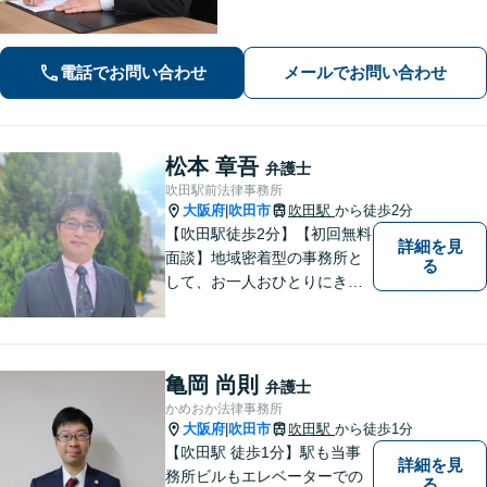
士です。【弁護士歴10年以上】精神的
な負担や面倒な手続き、交渉はお任せ
ください。きめ細やかで丁寧な対応が
電話でお問い合わせ
メールでお問い合わせ
モットーです。
松本 章吾
弁護士
吹田駅前法律事務所
大阪府
吹田市
吹田駅
から徒歩2分
|
【吹田駅徒歩2分】【初回無料
詳細を見
面談】地域密着型の事務所と
る
して、お一人おひとりにきめ
細やかなリーガルサービスを
ご提供します。離婚・相続・
刑事事件など、幅広いお困り
ごとに対応！まずは無料相談
亀岡 尚則
弁護士
にお越しください。【完全個
かめおか法律事務所
室対応】
大阪府
吹田市
吹田駅
から徒歩1分
|
【吹田駅 徒歩1分】駅も当事
詳細を見
務所ビルもエレベーターでの
る