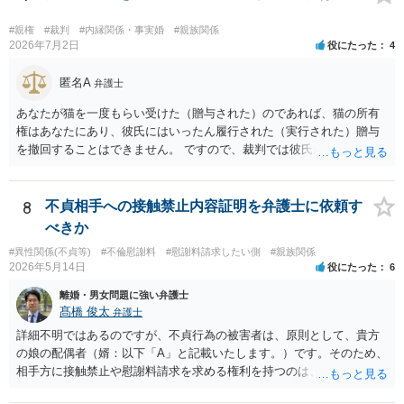
#親権
#裁判
#内縁関係・事実婚
#親族関係
2026年7月2日
役にたった
4
匿名A
弁護士
あなたが猫を一度もらい受けた（贈与された）のであれば、猫の所有
権はあなたにあり、彼氏にはいったん履行された（実行された）贈与
を撤回することはできません。 ですので、裁判では彼氏が勝つことは
できません。 もっとも、贈与が立証（証明）できるかどうかはご記載
の事情からははっきりしませんので、早めに弁護士に面談相談する方
がいいでしょう。 場合によっては弁護士名で通知等出してもらうほう
8
不貞相手への接触禁止内容証明を弁護士に依頼す
がいいかもしれません。
べきか
#異性関係(不貞等)
#不倫慰謝料
#慰謝料請求したい側
#親族関係
2026年5月14日
役にたった
6
離婚・男女問題に強い弁護士
髙橋 俊太
弁護士
詳細不明ではあるのですが、不貞行為の被害者は、原則として、貴方
の娘の配偶者（婿：以下「A」と記載いたします。）です。そのため、
相手方に接触禁止や慰謝料請求を求める権利を持つのは、基本的にはA
であり、貴方（Aからみて義父）が不貞相手に内容証明を送ることは法