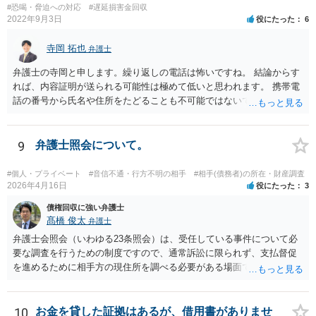
#恐喝・脅迫への対応
#遅延損害金回収
2022年9月3日
役にたった
6
寺岡 拓也
弁護士
弁護士の寺岡と申します。繰り返しの電話は怖いですね。 結論からす
れば、内容証明が送られる可能性は極めて低いと思われます。 携帯電
話の番号から氏名や住所をたどることも不可能ではないですが、発生
している「損害」がほとんどないに等しいと考えられます。 ですから
弁護士に依頼してそこまでしても結局のところ弁護士費用の方がかさ
み、費用倒れとなってしまいます。 おそらくはキャンセルされた腹い
9
弁護士照会について。
せとして一種の捨て台詞的に「弁護士」や「内容証明」という言葉を
使っているのでしょう。 可能性という言葉を使う以上、ゼロとは言え
#個人・プライベート
#音信不通・行方不明の相手
#相手(債務者)の所在・財産調査
ませんが、気に病む必要はないと思われます。
2026年4月16日
役にたった
3
債権回収に強い弁護士
髙橋 俊太
弁護士
弁護士会照会（いわゆる23条照会）は、受任している事件について必
要な調査を行うための制度ですので、通常訴訟に限られず、支払督促
を進めるために相手方の現住所を調べる必要がある場面でも利用が検
討されます。 もっとも、いくつか注意点があります。まず、23条照会
は「住所調査だけ単体」で依頼するものではなく、支払督促申立てな
どの事件そのものを弁護士に依頼した上で、その事件処理の一環とし
10
お金を貸した証拠はあるが、借用書がありませ