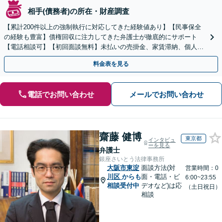
相手(債務者)の所在・財産調査
【累計200件以上の強制執行に対応してきた経験値あり】【民事保全
の経験も豊富】債権回収に注力してきた弁護士が徹底的にサポート
【電話相談可】【初回面談無料】未払いの売掛金、家賃滞納、個人間
のお金の貸し借りなど【関西エリア対応】
料金表を見る
電話でお問い合わせ
メールでお問い合わせ
齋藤 健博
東京都
インタビュ
ーを見る
弁護士
銀座さいとう法律事務所
大阪市東淀
面談方法(対
営業時間：0
川区
からも
面・電話・ビ
6:00~23:55
相談受付中
デオなど)は応
（土日祝日）
相談