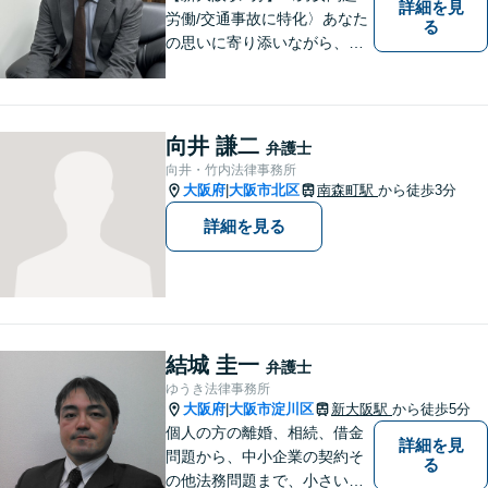
詳細を見
労働/交通事故に特化〉あなた
る
の思いに寄り添いながら、明
るい未来を全力でサポートし
ます！ 一人一人の状況や思い
に丁寧に向き合い、将来を見
据えた解決を目指します。
向井 謙二
弁護士
【メール・電話面談可】【東
向井・竹内法律事務所
三国駅4分】
大阪府
大阪市北区
南森町駅
から徒歩3分
|
詳細を見る
結城 圭一
弁護士
ゆうき法律事務所
大阪府
大阪市淀川区
新大阪駅
から徒歩5分
|
個人の方の離婚、相続、借金
詳細を見
問題から、中小企業の契約そ
る
の他法務問題まで、小さい事