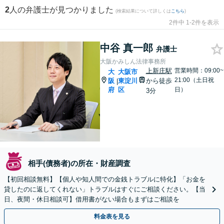
2
人の弁護士が見つかりました
(検索結果について詳しくは
こちら
)
2件中 1-2件を表示
中谷 真一郎
弁護士
大阪かみしん法律事務所
上新庄駅
営業時間：09:00~
大
大阪市
21:00（土日祝
阪
東淀川
から徒歩
|
府
区
日）
3分
相手(債務者)の所在・財産調査
【初回相談無料】【個人や知人間での金銭トラブルに特化】「お金を
貸したのに返してくれない」トラブルはすぐにご相談ください。【当
日、夜間・休日相談可】借用書がない場合もまずはご相談を
料金表を見る