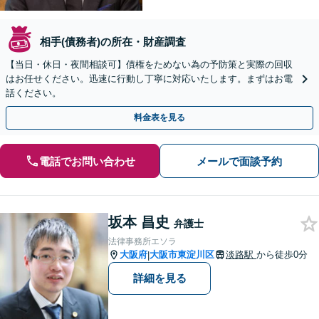
相手(債務者)の所在・財産調査
【当日・休日・夜間相談可】債権をためない為の予防策と実際の回収
はお任せください。迅速に行動し丁寧に対応いたします。まずはお電
話ください。
料金表を見る
電話でお問い合わせ
メールで面談予約
坂本 昌史
弁護士
法律事務所エソラ
大阪府
大阪市東淀川区
淡路駅
から徒歩0分
|
詳細を見る