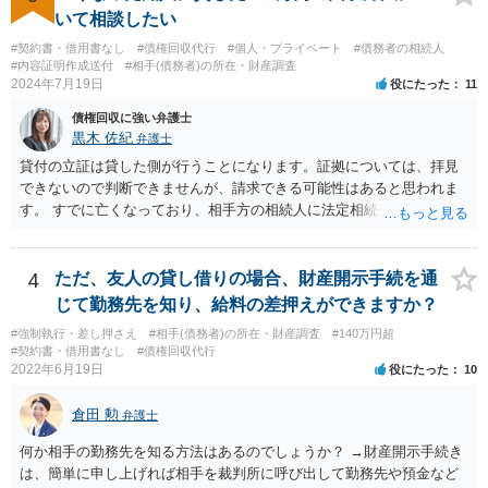
いて相談したい
#契約書・借用書なし
#債権回収代行
#個人・プライベート
#債務者の相続人
#内容証明作成送付
#相手(債務者)の所在・財産調査
2024年7月19日
役にたった
11
債権回収に強い弁護士
黒木 佐紀
弁護士
貸付の立証は貸した側が行うことになります。証拠については、拝見
できないので判断できませんが、請求できる可能性はあると思われま
す。 すでに亡くなっており、相手方の相続人に法定相続分に応じて請
求していくことになりますが、相続人が相続放棄すると請求すること
が難しくなります。 お早めに相続人に請求していくか、それが難しい
場合は、弁護士に相談されるのがよろしいかと思います。
4
ただ、友人の貸し借りの場合、財産開示手続を通
じて勤務先を知り、給料の差押えができますか？
#強制執行・差し押さえ
#相手(債務者)の所在・財産調査
#140万円超
#契約書・借用書なし
#債権回収代行
2022年6月19日
役にたった
10
倉田 勲
弁護士
何か相手の勤務先を知る方法はあるのでしょうか？ →財産開示手続き
は、簡単に申し上げれば相手を裁判所に呼び出して勤務先や預金など