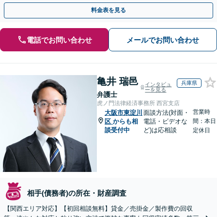
渉で、少しでも回収できるよう尽力します【土日祝対応可】
料金表を見る
電話でお問い合わせ
メールでお問い合わせ
亀井 瑞邑
兵庫県
インタビュ
ーを見る
弁護士
虎ノ門法律経済事務所 西宮支店
営業時
大阪市東淀川
面談方法(対面・
区
からも相
電話・ビデオな
間：本日
談受付中
ど)は応相談
定休日
相手(債務者)の所在・財産調査
【関西エリア対応】【初回相談無料】貸金／売掛金／製作費の回収