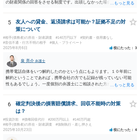
の財産関係の回答をさせる制度です。出頭しなかった場合や虚偽の回
答をした場合刑事罰の対象となります。したがって、財産開示手続き
で相手を呼び出して回答させることで勤務先を知ることができます。
財産開示手続きは確定判決があれば可能ですので、ご指摘のような請
5
友人への貸金、返済請求は可能か？証拠不足の対
求権がなければ利用できない制度というわけではありません。そのよ
策について
うな請求権がないと利用できないのは第三者に対する情報取得手続き
#相手(債務者)の所在・財産調査
#140万円以下
#契約書・借用書なし
というものです。
#音信不通・行方不明の相手
#個人・プライベート
2025年8月6日
役にたった
3
泉 亮介
弁護士
携帯電話自体をいつ解約したのかという点にもよります。１０年前に
解約ということであれば，携帯会社の方でも記録が残っていない可能
性もあるでしょう。一度個別の弁護士にご相談された方が良いかと思
われます。
6
確定判決後の損害賠償請求、回収不能時の対策
は？
#投資詐欺
#債権回収代行
#200万円以上
#140万円超
#相手(債務者)の所在・財産調査
#強制執行・差し押さえ
2025年10月23日
役にたった
4