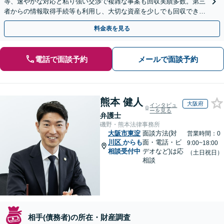
等、速やかな対応と粘り強い交渉で複雑な事案も回収実績多数。第三
者からの情報取得手続等も利用し、大切な資産を少しでも回収できる
よう尽力します【フリーランス・個人事業主のご相談も対応】
料金表を見る
電話で面談予約
メールで面談予約
熊本 健人
大阪府
インタビュ
ーを見る
弁護士
磯野・熊本法律事務所
大阪市東淀
面談方法(対
営業時間：0
川区
からも
面・電話・ビ
9:00~18:00
相談受付中
デオなど)は応
（土日祝日）
相談
相手(債務者)の所在・財産調査