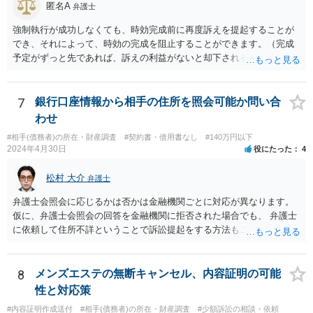
匿名A
弁護士
強制執行が成功しなくても、時効完成前に再度訴えを提起することが
でき、それによって、時効の完成を阻止することができます。（完成
予定がずっと先であれば、訴えの利益がないと却下されるので、その
点は注意してください。）再訴で勝訴できれば、その確定から１０年
になります。 手間であったり、忘れたり、諦めたりで情報が出回らな
いだけです。
7
銀行口座情報から相手の住所を照会可能か問い合
わせ
#相手(債務者)の所在・財産調査
#契約書・借用書なし
#140万円以下
2024年4月30日
役にたった
4
松村 大介
弁護士
弁護士会照会に応じるかは否かは金融機関ごとに対応が異なります。
仮に、弁護士会照会の回答を金融機関に拒否された場合でも、 弁護士
に依頼して住所不詳ということで訴訟提起をする方法もございます。
一度、弁護士にご相談された方がよろしいと思われます。
8
メンズエステの無断キャンセル、内容証明の可能
性と対応策
#内容証明作成送付
#相手(債務者)の所在・財産調査
#少額訴訟の相談・依頼