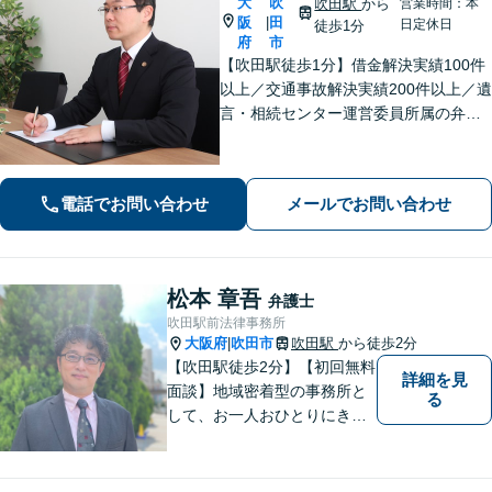
大
吹
吹田駅
から
営業時間：本
阪
田
|
日定休日
徒歩1分
府
市
【吹田駅徒歩1分】借金解決実績100件
以上／交通事故解決実績200件以上／遺
言・相続センター運営委員所属の弁護
士です。【弁護士歴10年以上】精神的
な負担や面倒な手続き、交渉はお任せ
ください。きめ細やかで丁寧な対応が
電話でお問い合わせ
メールでお問い合わせ
モットーです。
松本 章吾
弁護士
吹田駅前法律事務所
大阪府
吹田市
吹田駅
から徒歩2分
|
【吹田駅徒歩2分】【初回無料
詳細を見
面談】地域密着型の事務所と
る
して、お一人おひとりにきめ
細やかなリーガルサービスを
ご提供します。離婚・相続・
刑事事件など、幅広いお困り