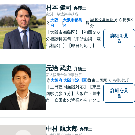
ごとに対応！まずは無料相談
村本 健司
弁護士
にお越しください。【完全個
友渕・希法律事務所
室対応】
城北公園通駅
から徒歩8
大阪
大阪市都島
|
府
区
分
【大阪市都島区】【初回３０
詳細を見
分相談料無料（来所面談・電
る
話相談）】【即日対応可】
【都島駅・城北公園通駅】
【高倉町三丁目バス停徒歩１
分】【当日・夜間・休日相談
元治 武史
弁護士
可】刑事事件/相続問題/離婚問
新大阪総合法律事務所
題など経験と知識をもとに、
大阪府
大阪市淀川区
東三国駅
から徒歩3分
|
依頼者様の不安を解消し、問
【土日夜間面談対応】【東三
詳細を見
題解決へ導きます
国駅徒歩５分】大阪市・豊中
る
市・吹田市の皆様からアクセ
スしやすい事務所となってお
ります。
中村 航太郎
弁護士