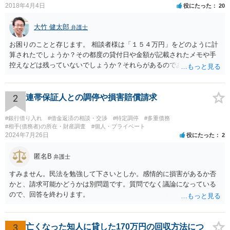
2018年4月4日
役にたった
20
大竹 健太郎
弁護士
お困りのことと存じます。 相談者様は「１５４万円」をどのように計
算されたでしょうか？その都度の貸付日や金額が記載されたメモや手
控えなどは残っていないでしょうか？それらがあるのであればメール
と共に証拠として用いることが可能です。メールについては内容次第
です。 彼の住所については住民票上の住所であれば調査することは可
能です。 弁護士に依頼した際の費用にいては現在弁護士費用が自由化
2
連帯保証人との調停や損害賠償請求
されており法律事務所によって異なりますので、あくまで目安となり
ますが、交渉を依頼すると①着手金が請求額×8％or10万円の高い方、
#銀行借り入れ
#借金返済の相談・交渉
#特定調停
#多重債務
②成功報酬が16％、③実費というところでしょうか。法律事務所によ
#相手(債務者)の所在・財産調査
#個人・プライベート
2024年7月26日
役にたった
2
っては別途日当を請求するところもあると思います。 勝訴の見込みや
回収の見込み、私にご依頼いただいた場合の費用については、詳細を
匿名B
お伺いできればお伝えさせていただきますので、宜しければ、個別に
弁護士
ご連絡頂けますと幸いです。 宜しくお願い致します。
すみません。民法を勉強して下さいとしか。感情的に損害があるか否
かと、請求可能かどうかは別問題です。質問でなく議論になっている
ので、回答を終わります。
3
亡くなった知人に貸した170万円の回収方法につ