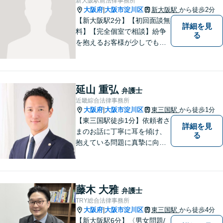
新大阪駅前法律事務所
大阪府
大阪市淀川区
新大阪駅
から徒歩2分
|
【新大阪駅2分】【初回面談無
詳細を見
料】【完全個室で相談】紛争
る
を抱えるお客様が少しでも早
く安心できるよう、丁寧かつ
迅速な対応を心がけていま
す。 主張をぶつけ合うだけで
なく、事実と法律をもとに根
延山 重弘
弁護士
本的な解決を導くことが弁護
近畿綜合法律事務所
士の役割だと考えています。
大阪府
大阪市淀川区
東三国駅
から徒歩1分
|
【東三国駅徒歩1分】依頼者さ
詳細を見
まのお話に丁寧に耳を傾け、
る
抱えている問題に真摯に向き
合うことを大切にしていま
す。一人ひとりのご希望に最
大限応えられるよう尽力いた
します。まずはお気軽にご相
藤木 大雅
弁護士
談にいらしてください。【休
TRY総合法律事務所
日夜間相談可】
大阪府
大阪市淀川区
東三国駅
から徒歩4分
|
【新大阪駅6分】〈男女問題/