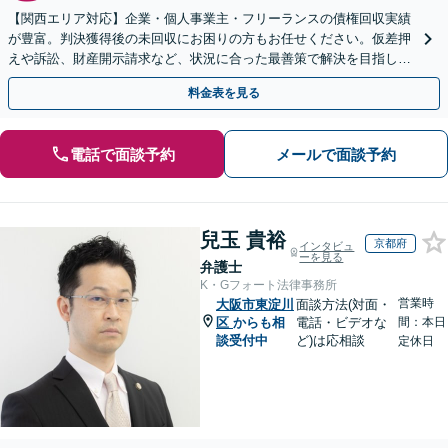
【関西エリア対応】企業・個人事業主・フリーランスの債権回収実績
が豊富。判決獲得後の未回収にお困りの方もお任せください。仮差押
えや訴訟、財産開示請求など、状況に合った最善策で解決を目指しま
す【夜間面談可】
料金表を見る
電話で面談予約
メールで面談予約
兒玉 貴裕
京都府
インタビュ
ーを見る
弁護士
K・Gフォート法律事務所
営業時
大阪市東淀川
面談方法(対面・
区
からも相
電話・ビデオな
間：本日
談受付中
ど)は応相談
定休日