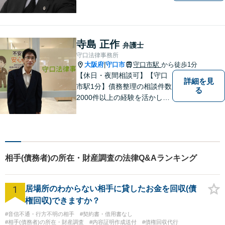
務所ですが、コンパクトでハ
イフォーマンスをモットーに
日々の業務を行っておりま
す。
寺島 正作
弁護士
守口法律事務所
大阪府
守口市
守口市駅
から徒歩1分
|
【休日・夜間相談可】【守口
詳細を見
市駅1分】債務整理の相談件数
る
2000件以上の経験を活かし、
依頼者様の法律問題を徹底的
にバックアップいたします。
どなたでも相談しやすく、依
頼者様が不安を抱かないよう
に、わかりやすく的確なアド
相手(債務者)の所在・財産調査の法律Q&Aランキング
バイスを心がけております。
1
居場所のわからない相手に貸したお金を回収(債
権回収)できますか？
#音信不通・行方不明の相手
#契約書・借用書なし
#相手(債務者)の所在・財産調査
#内容証明作成送付
#債権回収代行