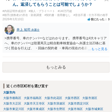
て行う必要があります。また、23条照会をかければ必ず住所が判明す
ん。返済してもらうことは可能でしょうか？
るとは限りません。どの情報を手掛かりに、どこに照会するか、照会
#内容証明作成送付
#個人・プライベート
#140万円超
先が回答に応じるかによって結果は変わります。したがって、支払督
#相手(債務者)の所在・財産調査
#契約書・借用書なし
#音信不通・行方不明の相手
促の段階でも利用は可能だが、成功するかは事案次第ということにな
2026年3月10日
役にたった
3
ります。 まずは、相手について現在わかっている情報を整理して、弁
護士に「支払督促申立てを前提に住所調査もお願いしたい」と相談す
井上 祐司
弁護士
るのがよいと思われます。
>携帯番号、車のナンバーなどはわかります。 携帯番号は4大キャリア
へ、車のナンバーは陸運局又は軽自動車検査協会へ弁護士法23条に基
づく照会を行えば、 ・回線の契約者 ・車両の現在の名義人 は、分か
ります。 その交際相手が回線の実の契約者であったり、車両の実の名
義人であれば住所の特定につながりますが、 ・元彼・元カノ名義の回
線を使用している ・友人の車を借りたり名義残りのまま使用している
もっとみる
場合が稀にあり、この場合は照会しても住所の特定ができない場合も
しばしば存在します。 なお、貸金返還請求事件の受任を前提とせず弁
護士法23条照会のみを受任する弁護士は基本的にいないと思われま
す。
近くの市区町村を選び直す
大阪市内
大阪市都島区
大阪市福島区
大阪市此花区
大阪市西区
大阪市港区
大阪市大正区
大阪市天王寺区
大阪市浪速区
大阪市西淀川区
大阪市東淀川区
大阪市東成区
大阪市生野区
大阪市旭区
大阪市城東区