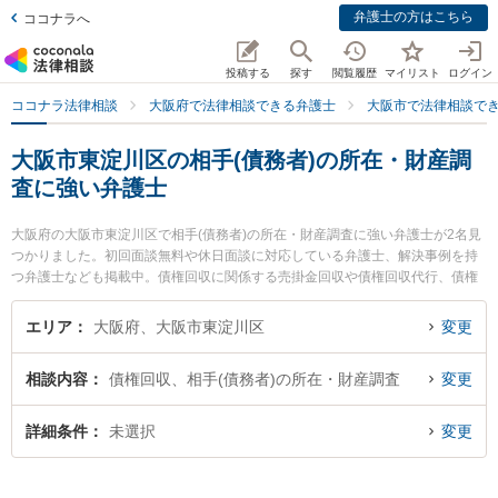
弁護士の方はこちら
ココナラへ
投稿する
探す
閲覧履歴
マイリスト
ログイン
ココナラ法律相談
大阪府で法律相談できる弁護士
大阪市で法律相談で
大阪市東淀川区の相手(債務者)の所在・財産調
査に強い弁護士
大阪府の大阪市東淀川区で相手(債務者)の所在・財産調査に強い弁護士が2名見
つかりました。初回面談無料や休日面談に対応している弁護士、解決事例を持
つ弁護士なども掲載中。債権回収に関係する売掛金回収や債権回収代行、債権
の時効中断等の細かな分野での絞り込み検索もでき便利です。特に大阪かみし
ん法律事務所の中谷 真一郎弁護士や法律事務所エソラの坂本 昌史弁護士のプロ
エリア
大阪府、大阪市東淀川区
変更
フィール情報や弁護士費用、強みなどが注目されています。『大阪市東淀川区
で土日や夜間に発生した相手(債務者)の所在・財産調査のトラブルを今すぐに弁
相談内容
債権回収、相手(債務者)の所在・財産調査
変更
護士に相談したい』『相手(債務者)の所在・財産調査のトラブル解決の実績豊富
な近くの弁護士を検索したい』『初回相談無料で相手(債務者)の所在・財産調査
を法律相談できる大阪市東淀川区内の弁護士に相談予約したい』などでお困り
詳細条件
未選択
変更
の相談者さんにおすすめです。