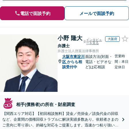
電話で面談予約
メールで面談予約
小野 隆大
大阪府
インタビュ
ーを見る
弁護士
弁護士法人啓葉法律事務所
営業時
大阪市東淀川
面談方法(対面・
区
からも相
電話・ビデオな
間：本日
談受付中
ど)は応相談
定休日
相手(債務者)の所在・財産調査
【関西エリア対応】【初回相談無料】貸金／売掛金／請負代金の回収
など、企業間の債権回収トラブルに解決実績多数あり。依頼者さまの
ご意向に寄り添い、的確な対応をご提案します。迅速かつ粘り強い交