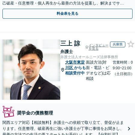
己破産・任意整理・個人再生から最善の方法を提案し、解決までサポ
ート【電話は弁護士直通】土日祝・電話やWeb相談も対応
料金表を見る
三上 諒
兵庫県
インタビュー
を見る
弁護士
弁護士法人オールニーズ法律事務所
大阪市東淀
面談方法(対
営業時間：0
川区
からも
面・電話・ビ
9:00~21:00
相談受付中
デオなど)は応
（土日祝日）
相談
奨学金の債務整理
関西エリア対応【相談無料】弁護士への依頼で取り立て、督促が止ま
ります。任意整理、破産再生に強い弁護士が丁寧に事情をお聞きし、
最善の方法での生活の再スタートをお手伝いします。【分割払可】