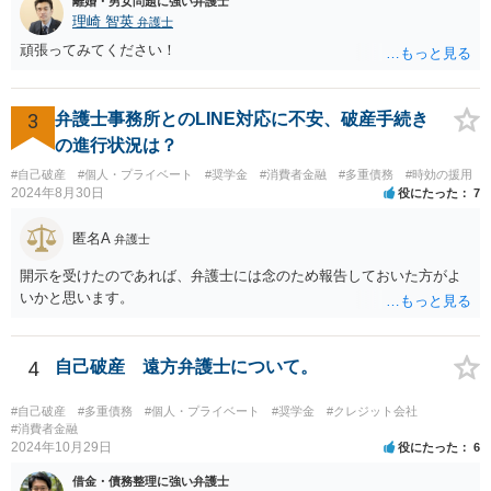
離婚・男女問題に強い弁護士
理崎 智英
弁護士
頑張ってみてください！
3
弁護士事務所とのLINE対応に不安、破産手続き
の進行状況は？
#自己破産
#個人・プライベート
#奨学金
#消費者金融
#多重債務
#時効の援用
2024年8月30日
役にたった
7
匿名A
弁護士
開示を受けたのであれば、弁護士には念のため報告しておいた方がよ
いかと思います。
4
自己破産 遠方弁護士について。
#自己破産
#多重債務
#個人・プライベート
#奨学金
#クレジット会社
#消費者金融
2024年10月29日
役にたった
6
借金・債務整理に強い弁護士