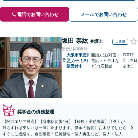
電話でお問い合わせ
メールでお問い合わせ
坂田 泰紘
弁護士
大阪府
福智法律事務所
営業時
大阪市東淀川
面談方法(対面・
区
からも相
電話・ビデオな
間：本日
談受付中
ど)は応相談
定休日
奨学金の債務整理
【関西エリア対応】【堺東駅徒歩4分】【経験・実績豊富】弁護士が
対応すれば支払いは一気に止まります。借金の督促にお困りでしたら
すぐにご連絡を。自己破産・任意整理・個人再生など。個人・法人対