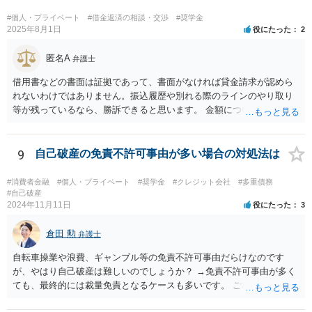
#個人・プライベート
#借金返済の相談・交渉
#奨学金
2025年8月1日
役にたった
2
匿名A
弁護士
借用書などの書面は証拠であって、書面がなければ貸金請求が認めら
れないわけではありません。振込履歴や別れる際のラインのやり取り
等が残っているなら、勝訴できると思います。 金額については、相手
方から「150万円については免除された（150万円のみ支払義務があ
る）」と反論されてラインのやり取りを証拠で提出されると、300万円
の請求が認められない可能性はあると思います。
9
自己破産の免責不許可事由が多い場合の対処法は
#消費者金融
#個人・プライベート
#奨学金
#クレジット会社
#多重債務
#自己破産
2024年11月11日
役にたった
3
倉田 勲
弁護士
自転車操業や浪費、ギャンブル等の免責不許可事由だらけなのです
が、やはり自己破産は難しいのでしょうか？ →免責不許可事由が多く
ても、最終的には裁量免責となるケースも多いです。 ご相談内容を拝
見する限りこの場での一般的な相談で解決する話ではありませんの