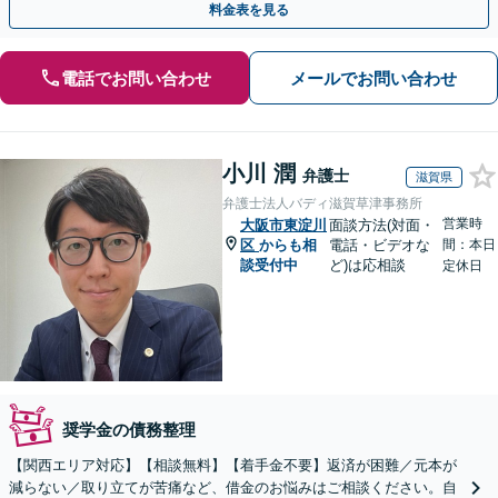
料金表を見る
電話でお問い合わせ
メールでお問い合わせ
小川 潤
弁護士
滋賀県
弁護士法人バディ滋賀草津事務所
営業時
大阪市東淀川
面談方法(対面・
区
からも相
電話・ビデオな
間：本日
談受付中
ど)は応相談
定休日
奨学金の債務整理
【関西エリア対応】【相談無料】【着手金不要】返済が困難／元本が
減らない／取り立てが苦痛など、借金のお悩みはご相談ください。自