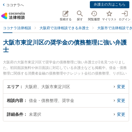
弁護士の方はこちら
ココナラへ
投稿する
探す
閲覧履歴
マイリスト
ログイン
ココナラ法律相談
大阪府で法律相談できる弁護士
大阪市で法律相談で
大阪市東淀川区の奨学金の債務整理に強い弁護
士
大阪府の大阪市東淀川区で奨学金の債務整理に強い弁護士が2名見つかりまし
た。初回面談無料や休日面談に対応している弁護士なども掲載中。借金・債務
整理に関係する消費者金融の債務整理やクレジット会社の債務整理、リボ払い
の債務整理等の細かな分野での絞り込み検索もでき便利です。特に大阪かみし
ん法律事務所の中谷 真一郎弁護士や法律事務所エソラの坂本 昌史弁護士のプロ
エリア
大阪府、大阪市東淀川区
変更
フィール情報や弁護士費用、強みなどが注目されています。『大阪市東淀川区
で土日や夜間に発生した奨学金の債務整理のトラブルを今すぐに弁護士に相談
相談内容
借金・債務整理、奨学金
変更
したい』『奨学金の債務整理のトラブル解決の実績豊富な近くの弁護士を検索
したい』『初回相談無料で奨学金の債務整理を法律相談できる大阪市東淀川区
内の弁護士に相談予約したい』などでお困りの相談者さんにおすすめです。
詳細条件
未選択
変更