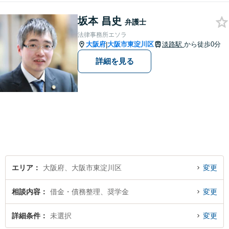
坂本 昌史
弁護士
法律事務所エソラ
大阪府
大阪市東淀川区
淡路駅
から徒歩0分
|
詳細を見る
エリア
大阪府、大阪市東淀川区
変更
相談内容
借金・債務整理、奨学金
変更
詳細条件
未選択
変更