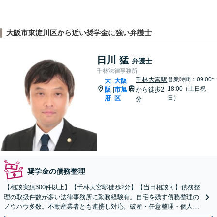
大阪市東淀川区から近い奨学金に強い弁護士
日川 猛
弁護士
千林法律事務所
千林大宮駅
営業時間：09:00~
大
大阪
18:00（土日祝
阪
市旭
から徒歩2
|
府
区
日）
分
奨学金の債務整理
【相談実績300件以上】【千林大宮駅徒歩2分】【当日相談可】債務整
理の取扱件数が多い法律事務所に勤務経験有。自宅を残す債務整理の
ノウハウ多数。不動産業者とも連携し対応。破産・任意整理・個人再
生なら私にお任せください。法人破産にも対応。