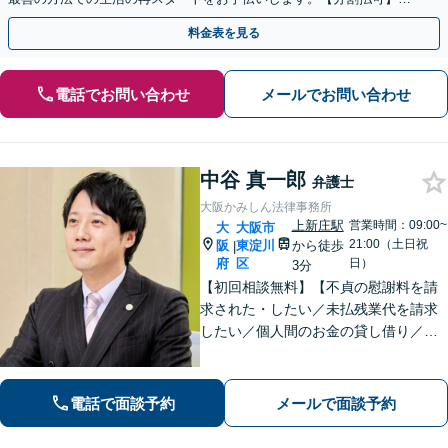
【夜間休日対応可】【完全個室】
料金表を見る
電話でお問い合わせ
メールでお問い合わせ
中谷 真一郎
弁護士
大阪かみしん法律事務所
上新庄駅
営業時間：09:00~
大
大阪市
21:00（土日祝
阪
東淀川
から徒歩
|
府
区
日）
3分
【初回相談無料】【不貞の慰謝料を請
求された・したい／未払残業代を請求
したい／個人間のお金の貸し借り／交
通事故で慰謝料を増額したい】のご相
談はお任せください！解決実績多数あ
り。【弁護士歴10年以上】【当日、夜
電話で面談予約
メールで面談予約
間・休日相談可】