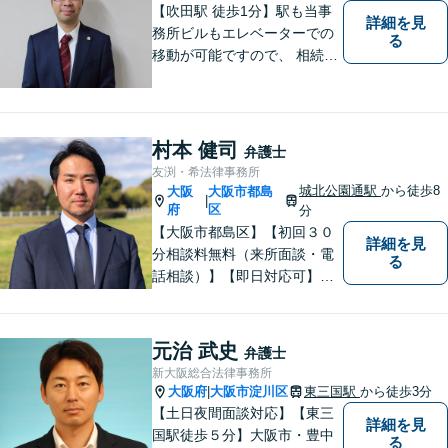
【吹田駅 徒歩1分】駅も当事
詳細を見
務所ビルもエレベーターでの
る
移動が可能ですので、 相続の
ご相談にご家族で来られる方
やご高齢の方にも安心してご
利用いただけます。ご希望が
あれば出張相談にも応じてお
村本 健司
弁護士
りますのでお気軽にご相談く
友渕・希法律事務所
ださい。
城北公園通駅
から徒歩8
大阪
大阪市都島
|
府
区
分
【大阪市都島区】【初回３０
詳細を見
分相談料無料（来所面談・電
る
話相談）】【即日対応可】
【都島駅・城北公園通駅】
【高倉町三丁目バス停徒歩１
分】【当日・夜間・休日相談
元治 武史
弁護士
可】刑事事件/相続問題/離婚問
新大阪総合法律事務所
題など経験と知識をもとに、
大阪府
大阪市淀川区
東三国駅
から徒歩3分
|
依頼者様の不安を解消し、問
【土日夜間面談対応】【東三
詳細を見
題解決へ導きます
国駅徒歩５分】大阪市・豊中
る