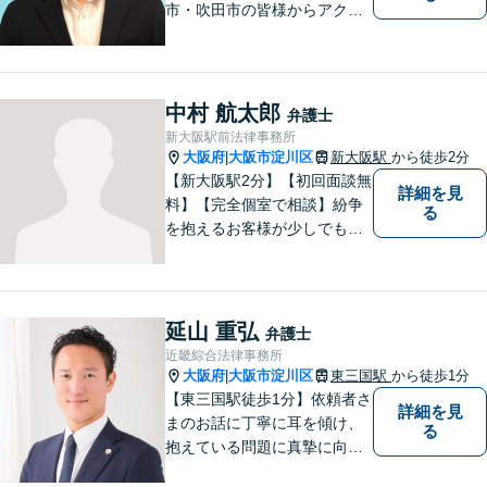
市・吹田市の皆様からアクセ
スしやすい事務所となってお
ります。
中村 航太郎
弁護士
新大阪駅前法律事務所
大阪府
大阪市淀川区
新大阪駅
から徒歩2分
|
【新大阪駅2分】【初回面談無
詳細を見
料】【完全個室で相談】紛争
る
を抱えるお客様が少しでも早
く安心できるよう、丁寧かつ
迅速な対応を心がけていま
す。 主張をぶつけ合うだけで
なく、事実と法律をもとに根
延山 重弘
弁護士
本的な解決を導くことが弁護
近畿綜合法律事務所
士の役割だと考えています。
大阪府
大阪市淀川区
東三国駅
から徒歩1分
|
【東三国駅徒歩1分】依頼者さ
詳細を見
まのお話に丁寧に耳を傾け、
る
抱えている問題に真摯に向き
合うことを大切にしていま