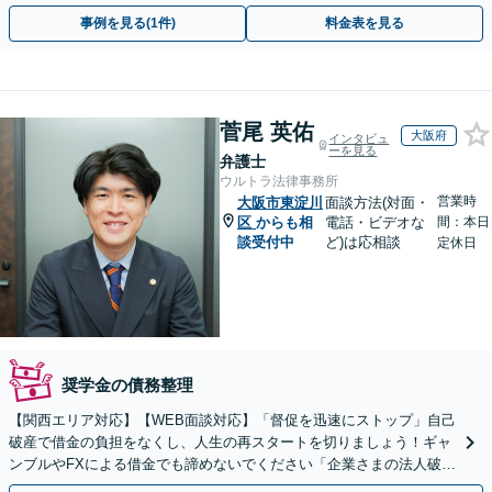
応可能。【夜間・休日対応可能】
事例を見る(1件)
料金表を見る
菅尾 英佑
大阪府
インタビュ
ーを見る
弁護士
ウルトラ法律事務所
営業時
大阪市東淀川
面談方法(対面・
区
からも相
電話・ビデオな
間：本日
談受付中
ど)は応相談
定休日
奨学金の債務整理
【関西エリア対応】【WEB面談対応】「督促を迅速にストップ」自己
破産で借金の負担をなくし、人生の再スタートを切りましょう！ギャ
ンブルやFXによる借金でも諦めないでください「企業さまの法人破産
をサポート」【休日・夜間相談可】