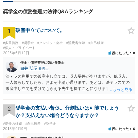
奨学金の債務整理の法律Q&Aランキング
1
破産申立てについて。
#多重債務
#奨学金
#クレジット会社
#消費者金融
#自己破産
#個人・プライベート
2025年6月12日
役にたった
8
借金・債務整理に強い弁護士
白井 弘昭
弁護士
法テラス利用での破産申し立ては、収入要件がありますが、低収入、
一人暮らしでしたら、およそ申請が通ります。あとは、法テラスでの
破産申し立てを受けてもらえる先生を探すことになります。 また、法
テラスでは、申立て費用だけでなく、２０万円までは管財費用も立て
替えてくれます。申立資料がそろっていれば、速やかに申立てが可能
だと思いますので、収入要件を検討の上、法テラスで破産申し立て可
2
奨学金の支払い督促。分割払いは可能でしょう
能な弁護士を探してみてください。
か？支払えない場合どうなりますか？
#婚外の妊娠
#自己破産
#奨学金
2018年9月9日
役にたった
6