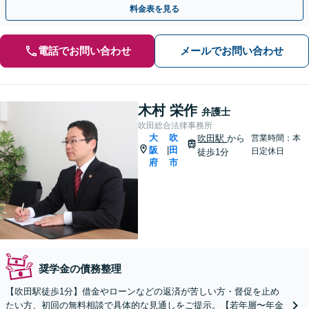
料金表を見る
電話でお問い合わせ
メールでお問い合わせ
木村 栄作
弁護士
吹田総合法律事務所
大
吹
吹田駅
から
営業時間：本
阪
田
|
日定休日
徒歩1分
府
市
奨学金の債務整理
【吹田駅徒歩1分】借金やローンなどの返済が苦しい方・督促を止め
たい方、初回の無料相談で具体的な見通しをご提示。【若年層〜年金