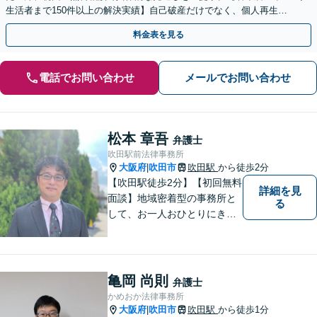
生活者まで150件以上の解決実績】自己破産だけでなく、個人再生・
任意整理も状況とお気持ちを踏まえ対応します。
料金表を見る
電話でお問い合わせ
メールでお問い合わせ
松本 章吾
弁護士
吹田駅前法律事務所
大阪府
吹田市
吹田駅
から徒歩2分
|
【吹田駅徒歩2分】【初回無料
詳細を見
面談】地域密着型の事務所と
る
して、お一人おひとりにきめ
細やかなリーガルサービスを
ご提供します。離婚・相続・
刑事事件など、幅広いお困り
ごとに対応！まずは無料相談
亀岡 尚則
弁護士
にお越しください。【完全個
かめおか法律事務所
室対応】
大阪府
吹田市
吹田駅
から徒歩1分
|