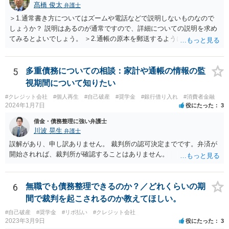
髙橋 俊太
弁護士
＞1.通常書き方についてはズームや電話などで説明しないものなので
しょうか？ 説明はあるのが通常ですので、詳細についての説明を求め
てみるとよいでしょう。 ＞2.通帳の原本を郵送するように言われてい
ます。 申立てに必要な期間がいつからいつまでかを尋ね、（貴方のほ
うで手間はかかりますが）その部分のPDFあるいはコピーを提出すれ
ばよいでしょう。 ＞3.土地あり。親父名義のまま。遺産分割未完了 と
5
多重債務についての相談：家計や通帳の情報の監
りあえずは、法務局で全部事項証明書を取得して、PDFあるいはコピ
視期間について知りたい
ーを提出すればよいでしょう。
#クレジット会社
#個人再生
#自己破産
#奨学金
#銀行借り入れ
#消費者金融
2024年1月7日
役にたった
3
借金・債務整理に強い弁護士
川波 晃生
弁護士
誤解があり、申し訳ありません。 裁判所の認可決定までです。弁済が
開始されれば、裁判所が確認することはありません。
6
無職でも債務整理できるのか？／どれくらいの期
間で裁判を起こされるのか教えてほしい。
#自己破産
#奨学金
#リボ払い
#クレジット会社
2023年3月9日
役にたった
3