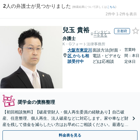
2
人の弁護士が見つかりました
(検索結果について詳しくは
こちら
)
2件中 1-2件を表示
兒玉 貴裕
京都府
インタビュ
ーを見る
弁護士
K・Gフォート法律事務所
営業時
大阪市東淀川
面談方法(対面・
区
からも相
電話・ビデオな
間：本日
談受付中
ど)は応相談
定休日
奨学金の債務整理
【初回相談無料】【破産管財人・個人再生委員の経験あり】自己破
産、任意整理、個人再生、法人破産などに対応します。家や車など財
産を残して借金を減らしたい方はお早めにご相談ください。最適な解
決手段をご提案します【関西エリア対応】
料金表を見る