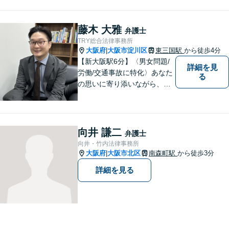
す。一人ひとりのご希望に最
大限応えられるよう尽力いた
します。まずはお気軽にご相
藤木 大雅
弁護士
談にいらしてください。【休
TRY総合法律事務所
日夜間相談可】
大阪府
大阪市淀川区
東三国駅
から徒歩4分
|
【新大阪駅6分】〈男女問題/
詳細を見
労働/交通事故に特化〉あなた
る
の思いに寄り添いながら、明
るい未来を全力でサポートし
ます！ 一人一人の状況や思い
に丁寧に向き合い、将来を見
据えた解決を目指します。
向井 謙二
弁護士
【メール・電話面談可】【東
向井・竹内法律事務所
三国駅4分】
大阪府
大阪市北区
南森町駅
から徒歩3分
|
詳細を見る