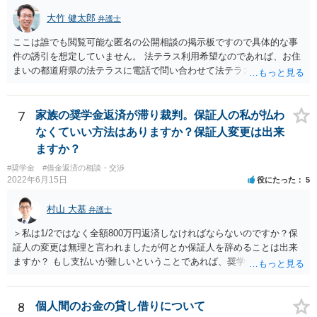
大竹 健太郎
弁護士
ここは誰でも閲覧可能な匿名の公開相談の掲示板ですので具体的な事
件の誘引を想定していません。 法テラス利用希望なのであれば、お住
まいの都道府県の法テラスに電話で問い合わせて法テラス直轄の法律
相談を予約されるのがいいと思います。 法テラス直轄の法律相談会は
法テラスと契約している弁護士しか担当しません。
7
家族の奨学金返済が滞り裁判。保証人の私が払わ
なくていい方法はありますか？保証人変更は出来
ますか？
#奨学金
#借金返済の相談・交渉
2022年6月15日
役にたった
5
村山 大基
弁護士
＞私は1/2ではなく全額800万円返済しなければならないのですか？保
証人の変更は無理と言われましたが何とか保証人を辞めることは出来
ますか？ もし支払いが難しいということであれば、奨学金について相
談者さんも自己破産する、ということは考えられます。 今後が不安で
あれば、今のうちから弁護士に相談に行き、今後の対応についてアド
バイスを受けた方が、 不安が軽減されるかもしれません。
8
個人間のお金の貸し借りについて