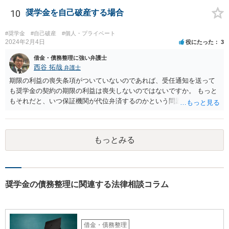
で、お近くの法律事務所などでご相談ください。
10
奨学金を自己破産する場合
#奨学金
#自己破産
#個人・プライベート
2024年2月4日
役にたった
3
借金・債務整理に強い弁護士
西谷 拓哉
弁護士
期限の利益の喪失条項がついていないのであれば、受任通知を送って
も奨学金の契約の期限の利益は喪失しないのではないですか。 もっと
もそれだと、いつ保証機関が代位弁済するのかという問題が生じます
が。。。 ご相談者様に何か見落としがあるのかもしれないですね。 い
ちど、一般論として日本学生支援機構に質問されては如何でしょう
か。
もっとみる
奨学金の債務整理に関連する法律相談コラム
借金・債務整理